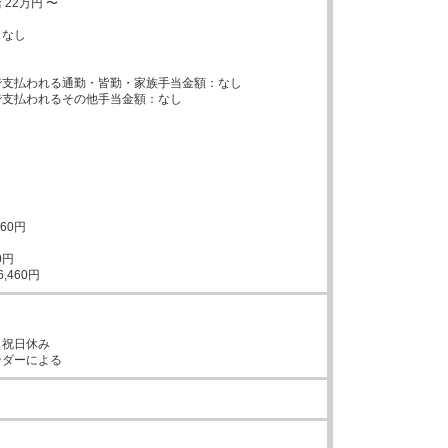
22万円 〜

なし



支払われる通勤・皆勤・家族手当金額：なし

支払われるその他手当金額：なし



60円

円

6,460円
祝日休み

ンダーによる
し

