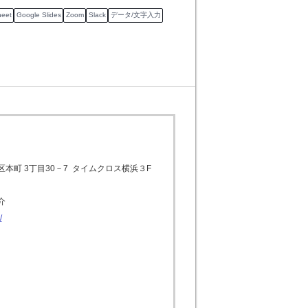
heet
Google Slides
Zoom
Slack
データ/文字入力
本町 3丁目30－7  タイムクロス横浜３F
介
/