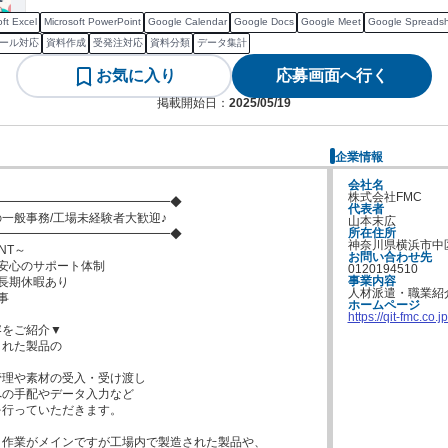
ft Excel
Microsoft PowerPoint
Google Calendar
Google Docs
Google Meet
Google Spreads
ール対応
資料作成
受発注対応
資料分類
データ集計
お気に入り
応募画面へ行く
掲載開始日：
2025/05/19
企業情報
会社名
株式会社FMC
━━━━━━━━━━━━━━◆

代表者
一般事務/工場未経験者大歓迎♪

山本末広　
所在住所
━━━━━━━━━━━━━━◆

神奈川県横浜市中区
T～

お問い合わせ先
安心のサポート体制

0120194510
事業内容
長期休暇あり

人材派遣・職業紹


ホームページ
https://qit-fmc.co.jp
をご紹介▼

れた製品の

理や素材の受入・受け渡し

の手配やデータ入力など

行っていただきます。

作業がメインですが工場内で製造された製品や、
