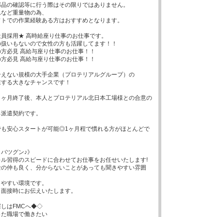
品の確認等に行う際はその限りではありません。

など重量物の為、

トでの作業経験ある方はおすすめとなります。

員採用★ 高時給座り仕事のお仕事です。

扱いもないので女性の方も活躍してます！！

方必見 高給与座り仕事のお仕事！！

方必見 高給与座り仕事のお仕事！！

えない規模の大手企業（プロテリアルグループ）の

する大きなチャンスです！

６ヶ月終了後、本人とプロテリアル北日本工場様との合意の
派遣契約です。

でも安心スタートが可能◎1ヶ月程で慣れる方がほとんどで
バツグン♪》

ル習得のスピードに合わせてお仕事をお任せいたします!

士の仲も良く、分からないことがあっても聞きやすい雰囲
やすい環境です。

面接時にお伝えいたします。

しはFMCへ◆◇

た職場で働きたい
