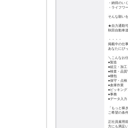
・納得のいく
・ライフワー
そんな願いを
★自力通勤可
秋田自動車道
・・・・

掲載中の仕事
あなたにぴっ
＼こんなお仕
●製造

●組立・加工

●検査・品質
●梱包

●保守・点検

●倉庫作業

●ピッキング

●事務

●データ入力

「もっと稼ぎ
ご希望の条件
正社員雇用
方にも満足