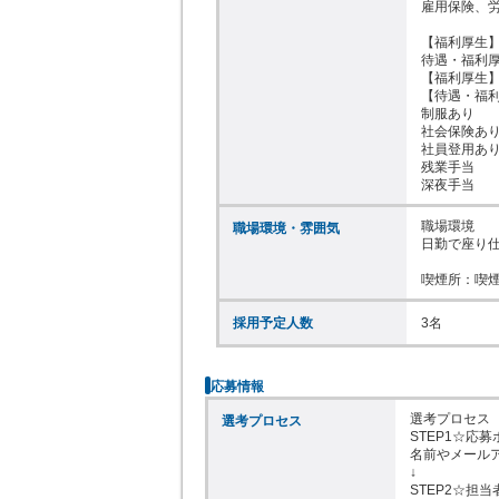
雇用保険、労
【福利厚生】
待遇・福利厚
【福利厚生】
【待遇・福利
制服あり

社会保険あり
社員登用あり
残業手当

深夜手当
職場環境

職場環境・雰囲気
日勤で座り仕
喫煙所：喫
採用予定人数
3名
応募情報
選考プロセス

選考プロセス
STEP1☆応
名前やメール
↓

STEP2☆担当