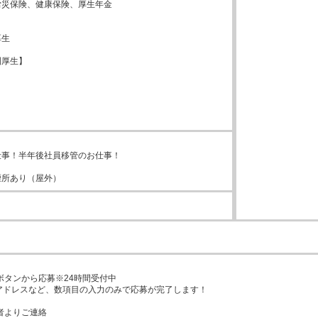
災保険、健康保険、厚生年金



生



厚生】





事！半年後社員移管のお仕事！

煙所あり（屋外）
募ボタンから応募※24時間受付中

アドレスなど、数項目の入力のみで応募が完了します！

者よりご連絡
