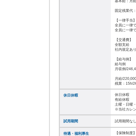
基本給：月給 
固定残業代：
【一律手当】
全員に一律で
全員に一律で
【交通費】

全額支給

社内規定あり
【給与例】

給与例

月収例/246,4
月給/220,000
残業：15h/2
休日休暇

休日休暇
有給休暇

土曜・日曜・
※当社カレ
試用期間
試用期間な
【保険制度】
待遇・福利厚生