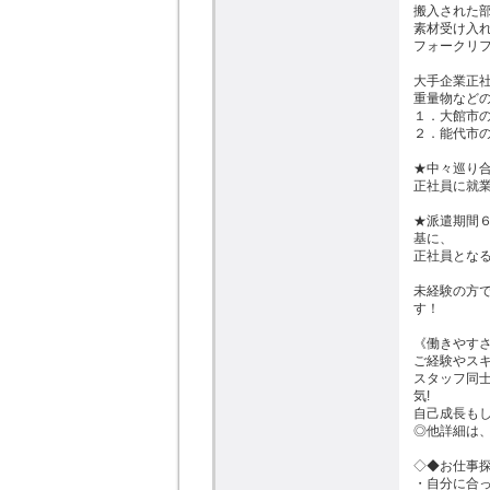
搬入された部
素材受け入れ
フォークリフ
大手企業正社
重量物などの
１．大館市の
２．能代市の
★中々巡り合
正社員に就業
★派遣期間
基に、

正社員となる
未経験の方
す！

《働きやすさ
ご経験やスキ
スタッフ同
気!

自己成長もし
◎他詳細は、
◇◆お仕事探
・自分に合っ