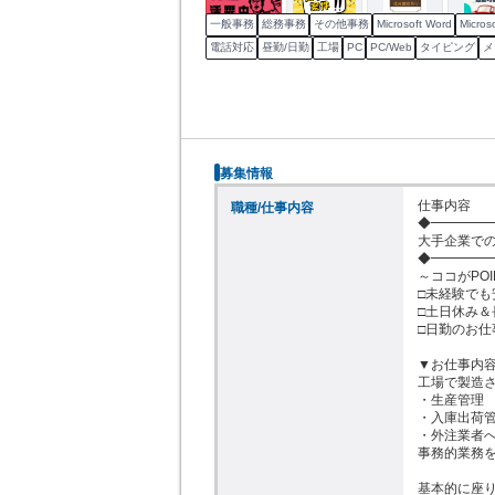
一般事務
総務事務
その他事務
Microsoft Word
Microso
電話対応
昼勤/日勤
工場
PC
PC/Web
タイピング
メ
募集情報
仕事内容

職種/仕事内容
◆━━━━━
大手企業での
◆━━━━━
～ココがPOIN
□未経験でも
□土日休み＆
□日勤のお仕事
▼お仕事内容
工場で製造さ
・生産管理

・入庫出荷管
・外注業者へ
事務的業務を
基本的に座り