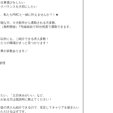
仕事選びをしたい

クバランスを大切にしたい

、私たちFMCと一緒に叶えませんか？！★

能な方。※大館市から通勤される方多数。

（無料開放）7号線経由で30分程度で通勤できます。

以外にも、ご紹介できる求人多数！

たりの職場がきっと見つかります！

事が多数あります／

管理

たい」「土日休みがいい」など、

がある方は面談時に教えてください！

前提の求人も紹介できるので、安定してキャリアを築きたい
いただけるはずです。