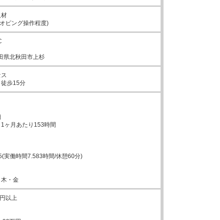
材

タオピング操作程度)


1秋田県北秋田市上杉
ス

徒歩15分


1ヶ月あたり153時間



05(実働時間7.583時間/休憩60分)



・木・金
0円以上
