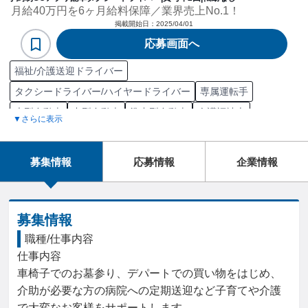
月給40万円を6ヶ月給料保障／業界売上No.1！
掲載開始日：
2025/04/01
応募画面へ
福祉/介護送迎ドライバー
タクシードライバー/ハイヤードライバー
専属運転手
大型自動車
中型自動車
準中型自動車
介護福祉士
▼さらに表示
介護職員初任者研修
普通自動車第一種運転免許（AT限定）
普通自動車第一種運転免許（MT限定）
募集情報
応募情報
企業情報
準中型自動車第一種運転免許
中型自動車第一種運転免許（8t限定）
普通自動二輪車免許
大型自動二輪車免許
中型自動車第一種運転免許
募集情報
大型自動車第一種運転免許
普通自動車第二種運転免許
職種/仕事内容
仕事内容

中型自動車第二種運転免許
大型自動車第二種運転免許
車椅子でのお墓参り、デパートでの買い物をはじめ、
牽引免許一種
介護職員実務者研修修了者
介助が必要な方の病院への定期送迎など子育てや介護
普通自動車第一種運転免許
営業
デイサービス
送迎
で大変なお客様をサポートします。
