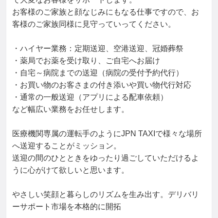
車乗り降りサポート
車内清掃
自動車
自動車/輸送機器
お客様のご家族と顔なじみにもなる仕事ですので、お
ルート営業
トラブル対応
接客
点検
事務
荷物積み込み
客様のご家族同様に見守っていってください。

普通自動車
運転者指導監督
介護
自動車運転
・ハイヤー業務：定期送迎、空港送迎、冠婚葬祭

タクシー運行管理
中型二種免許指導
自動車/輸送機器営業
・薬局でお薬を受け取り、ご自宅へお届け

・自宅～病院までの送迎（病院の受付予約代行）

・お買い物のお客さまの付き添いや買い物代行対応

・通常の一般送迎（アプリによる配車依頼）

など幅広い業務をお任せします。

医療機関専属の運転手のようにJPN TAXIで様々な場所
へ送迎することがミッション。

送迎の間のひとときをゆったり過ごしていただけるよ
うに心がけて欲しいと思います。

やさしい笑顔と暮らしのリズムを生み出す。デリバリ
ーサポート市場を本格的に開拓
