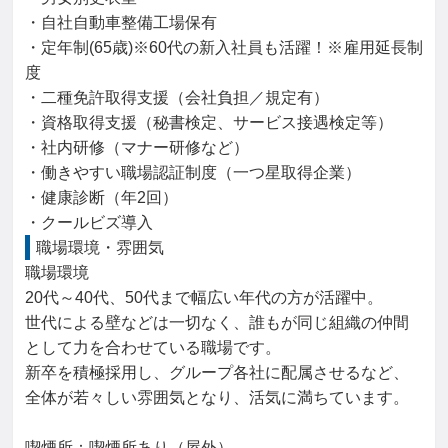
・自社自動車整備工場保有

・定年制(65歳)※60代の新入社員も活躍！※雇用延長制
度

・二種免許取得支援（会社負担／規定有）

・資格取得支援（秘書検定、サービス接遇検定等）

・社内研修（マナー研修など）

・働きやすい職場認証制度（一つ星取得企業）

・健康診断（年2回）

・クールビズ導入
職場環境・雰囲気
職場環境

20代～40代、50代まで幅広い年代の方が活躍中。

世代による壁などは一切なく、誰もが同じ組織の仲間
として力を合わせている職場です。

新卒を積極採用し、グループ各社に配属させるなど、
全体が若々しい雰囲気となり、活気に満ちています。

喫煙所：喫煙所あり（屋外）