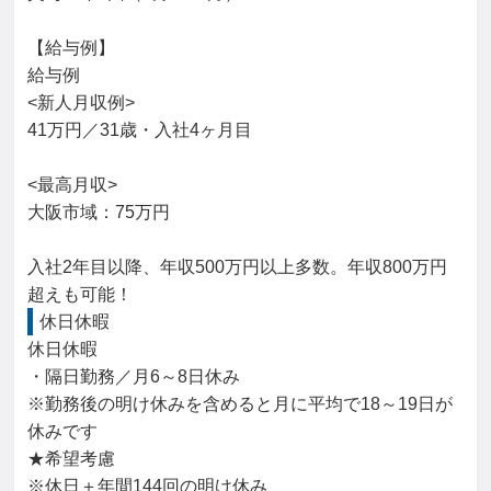
【給与例】

給与例

<新人月収例>

41万円／31歳・入社4ヶ月目

<最高月収>

大阪市域：75万円

入社2年目以降、年収500万円以上多数。年収800万円
超えも可能！
休日休暇
休日休暇

・隔日勤務／月6～8日休み

※勤務後の明け休みを含めると月に平均で18～19日が
休みです

★希望考慮

※休日＋年間144回の明け休み
