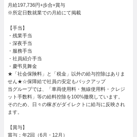
月給197,736円+歩合+賞与

※所定日数就業での月給にて掲載

【手当】

・残業手当

・深夜手当

・服務手当

・社員紹介手当

・慶弔見舞金

★「社会保険料」と「税金」以外の給与控除はありま
せん★☆保障給で社員の安定もバックアップ

当グループでは、「車両使用料・無線使用料・クレジ
ット手数料」等の給料控除を100%撤廃しています。

そのため、日々の稼ぎがダイレクトに給与に反映され
ます。

【賞与】

賞与：年2回（6月・12月）
