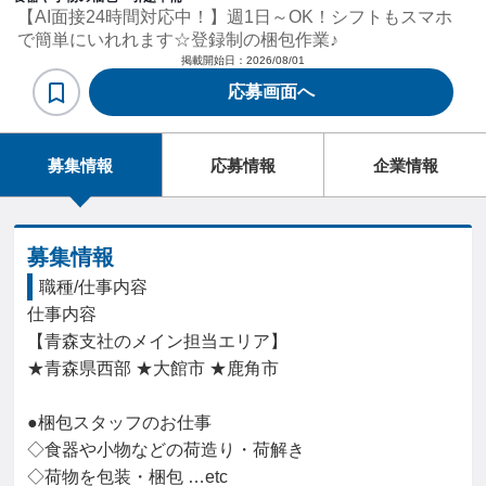
【AI面接24時間対応中！】週1日～OK！シフトもスマホ
で簡単にいれれます☆登録制の梱包作業♪
掲載開始日：
2026/08/01
応募画面へ
募集情報
応募情報
企業情報
募集情報
職種/仕事内容
仕事内容

【青森支社のメイン担当エリア】

★青森県西部 ★大館市 ★鹿角市

●梱包スタッフのお仕事

◇食器や小物などの荷造り・荷解き

◇荷物を包装・梱包 …etc
