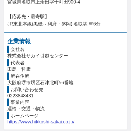
宮城県名取市上余田字千刈田900-4

【応募先・最寄駅】

JR東北本線(黒磯～利府・盛岡) 名取駅 車6分
企業情報
会社名
株式会社サカイ引越センター
代表者
田島　哲康
所在住所
大阪府堺市堺区石津北町56番地
お問い合わせ先
0223848431
事業内容
運輸・交通・物流
ホームページ
https://www.hikkoshi-sakai.co.jp/