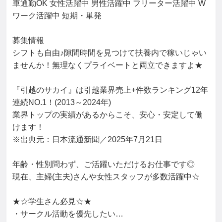
車通勤OK 女性活躍中 男性活躍中 フリーター活躍中 W
ワーク活躍中 短期・単発

募集情報

シフトも自由♪隙間時間を見つけて扶養内で稼いじゃい
ませんか！無理なくプライベートと両立できますよ★

『引越のサカイ』は引越業界売上+件数ランキング12年
連続NO.1！(2013～2024年)

業界トップの実績があるからこそ、安心・安定して働
けます！

※出典元：日本流通新聞／2025年7月21日

年齢・性別問わず、ご活躍いただけるお仕事です◎

現在、主婦(主夫)さんや女性スタッフが多数活躍中☆

★☆学生さん必見☆★

・サークル活動を優先したい…
