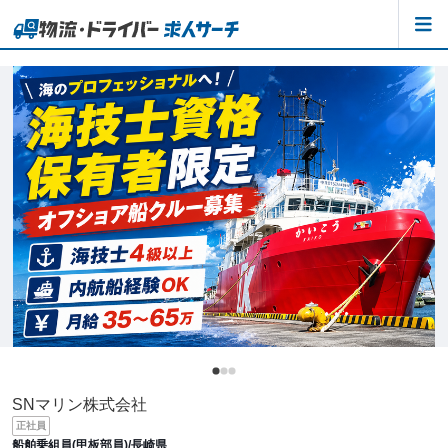
SNマリン株式会社
正社員
船舶乗組員(甲板部員)/長崎県