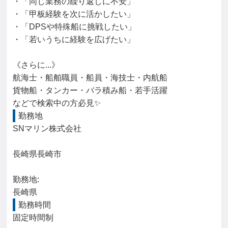
・「同じ業務の繰り返しに不安」

・「甲板経験を次に活かしたい」

・「DPSや特殊船に挑戦したい」

・「若いうちに経験を広げたい」

《さらに...》

航海士・船舶職員・船員・海技士・内航船

貨物船・タンカー・バラ積み船・若手活躍

などで検索中の方必見✨
勤務地
SNマリン株式会社

長崎県長崎市

勤務地: 

長崎県
勤務時間
固定時間制
