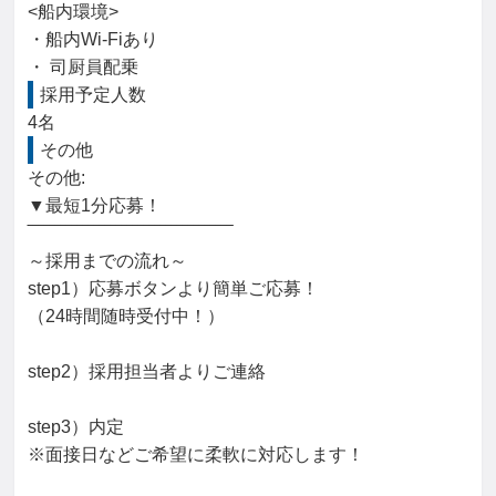
<船内環境>

・船内Wi-Fiあり

・ 司厨員配乗
採用予定人数
4名
その他
その他: 

▼最短1分応募！

‾‾‾‾‾‾‾‾‾‾‾‾‾‾‾‾‾‾‾‾‾‾‾‾‾‾‾‾‾‾‾‾‾‾‾‾‾

～採用までの流れ～

step1）応募ボタンより簡単ご応募！

（24時間随時受付中！）

step2）採用担当者よりご連絡

step3）内定

※面接日などご希望に柔軟に対応します！
