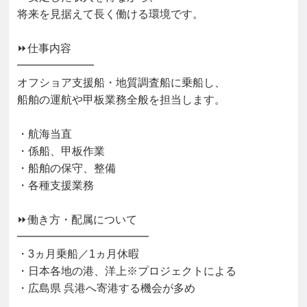
将来を見据えて長く働ける環境です。

⏩仕事内容

━━━━━━━

オフショア支援船・地質調査船に乗船し、

船舶の運航や甲板業務全般を担当します。

・航海当直

・係船、甲板作業

・船舶の保守、整備

・各種支援業務

⏩働き方・配属について

━━━━━━━━━━━━

・3ヵ月乗船／1ヵ月休暇

・日本各地の港、洋上※プロジェクトによる

・広島県 呉港へ寄港する機会が多め
