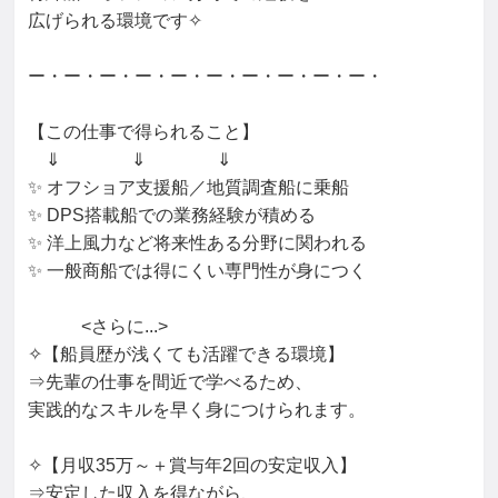
広げられる環境です✧

ー・ー・ー・ー・ー・ー・ー・ー・ー・ー・

【この仕事で得られること】

　⇓　　　　⇓　　　　⇓

✨ オフショア支援船／地質調査船に乗船

✨ DPS搭載船での業務経験が積める

✨ 洋上風力など将来性ある分野に関われる

✨ 一般商船では得にくい専門性が身につく

　　　<さらに...>

✧【船員歴が浅くても活躍できる環境】

⇒先輩の仕事を間近で学べるため、

実践的なスキルを早く身につけられます。

✧【月収35万～＋賞与年2回の安定収入】

⇒安定した収入を得ながら、
