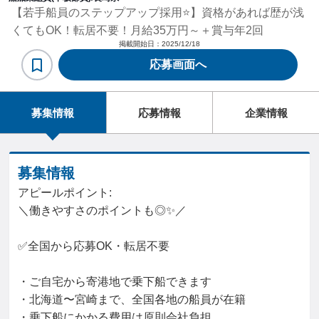
【若手船員のステップアップ採用⭐】資格があれば歴が浅
くてもOK！転居不要！月給35万円～＋賞与年2回
掲載開始日：
2025/12/18
応募画面へ
募集情報
応募情報
企業情報
募集情報
アピールポイント:
＼働きやすさのポイントも◎✨／
✅全国から応募OK・転居不要
・ご自宅から寄港地で乗下船できます
・北海道〜宮崎まで、全国各地の船員が在籍
・乗下船にかかる費用は原則会社負担