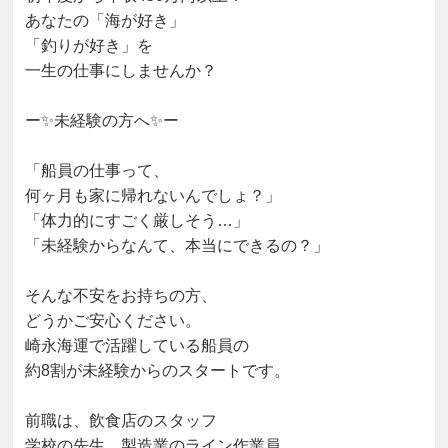
貨物輸送
タンカー/油槽船
ばら積み貨物船
特殊運搬船
あなたの「海が好き」

フェリー
RORO船
外航船勤務
内航船勤務
乗船
「釣りが好き」を

一生の仕事にしませんか？

ー✨未経験の方へ✨ー

「船員の仕事って、

何ヶ月も家に帰れないんでしょ？」

「体力的にすごく厳しそう…」

「未経験からなんて、本当にできるの？」

そんな不安をお持ちの方、

どうかご安心ください。

崎永海運で活躍している船員の

約8割が未経験からのスタートです。

前職は、飲食店のスタッフ

学校の先生、製造業のライン作業員、
