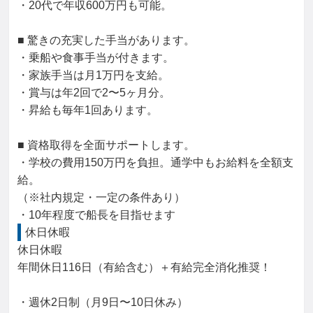
・20代で年収600万円も可能。

■ 驚きの充実した手当があります。

・乗船や食事手当が付きます。

・家族手当は月1万円を支給。

・賞与は年2回で2〜5ヶ月分。

・昇給も毎年1回あります。

■ 資格取得を全面サポートします。

・学校の費用150万円を負担。通学中もお給料を全額支
給。

（※社内規定・一定の条件あり）

・10年程度で船長を目指せます
休日休暇
休日休暇

年間休日116日（有給含む）＋有給完全消化推奨！

・週休2日制（月9日〜10日休み）
