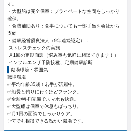
す。

・大型船は完全個室：プライベートな空間をしっかり
確保。

・食費補助あり：食事についても一部手当を会社から
支給！

・健康経営優良法人（9年連続認定）：

 ストレスチェックの実施

 月1回の定期面談（悩み事も気軽に相談できます！）

 インフルエンザ予防接種、定期健康診断
職場環境・雰囲気
職場環境

✅平均年齢35歳！若手が活躍中。

✅船長と釣りに行くほどフランク。

✅全船Wi-Fi完備でスマホも快適。

✅大型船は個室で休息もばっちり。

✅月1回の面談でしっかりケア。

✨何でも相談できる温かい職場です。