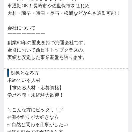
車通勤OK！長崎市や佐世保市をはじめ

大村・諫早・時津・長与・松浦などからも通勤可能！

会社について

￣￣￣￣￣￣￣￣

創業84年の歴史を持つ海運会社です。

牽引において西日本トップクラスの、

実績と安定した事業基盤を誇ります。
対象となる方
求めている人材

【求める人材・応募資格】

学歴不問・未経験大歓迎！

＼こんな方にピッタリ！／

✅海や釣りが大好きな方

✅自然と関わる仕事がしたい

✅体を動かすのが好きな方
