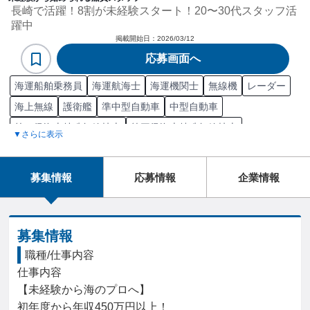
長崎で活躍！8割が未経験スタート！20〜30代スタッフ活
躍中
掲載開始日：
2026/03/12
応募画面へ
海運船舶乗務員
海運航海士
海運機関士
無線機
レーダー
海上無線
護衛艦
準中型自動車
中型自動車
第一級海上特殊無線技士
第三級海上特殊無線技士
▼さらに表示
第二級海上特殊無線技士
レーダー海上特殊無線技士
技術士 船舶・海洋部門
技術士補 船舶・海洋部門
募集情報
応募情報
企業情報
高等学校教諭免許商船/商船実習
特殊小型船舶操縦士
運航管理者
海技士免許6級
海技士免許5級
海技士免許4級
二級小型船舶操縦士免許
一級小型船舶操縦士免許
募集情報
海技士免許1級
海技士免許2級
海技士免許3級
調理師
職種/仕事内容
仕事内容

船内荷役作業主任者
船舶
ライン作業
スタッフ
【未経験から海のプロへ】

自動車/輸送機械
自動車/輸送機器
旅客輸送
自動車
初年度から年収450万円以上！
