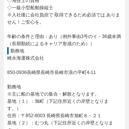
◇海技士の資格

◇一級小型船舶操縦士

※入社後に会社負担で 取得できるため必須では ありま
せん！ご安心を。

年齢の条件と理由：あり（例外事由3号のイ・36歳未満
（長期勤続によるキャリア形成のため））
勤務地
崎永海運株式会社

850-0936長崎県長崎市長崎市浪の平町4-11

勤務地

※主に船の基地での集合・解散となります。

基地（１）：旭町（下記住所近くの岸壁となりま
す。）

住所：〒852-8003 長崎県長崎市旭町８－２１

基地（２）：むつ丸（下記住所近くの岸壁となりま