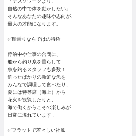
「デスクワークより、

自然の中で体を動かしたい」

そんなあなたの趣味や志向が、

最大の才能になります。

✅船乗りならではの特権

停泊中や仕事の合間に、

船から釣り糸を垂らして

魚を釣るスタッフも多数！

釣ったばかりの新鮮な魚を

みんなで調理して食べたり、

夏には特等席（海上）から

花火を観覧したりと、

海で働くからこその楽しみが

日常に溢れています 。

✅フラットで若々しい社風
