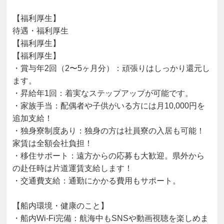
【福利厚生】

待遇・福利厚生

【福利厚生】

【福利厚生】

・賞与年2回（2〜5ヶ月分）：頑張りはしっかり還元し
ます。

・昇給年1回：着実なステップアップが可能です。

・家族手当：配偶者や子供がいる方には月10,000円を
追加支給！

・独身寮制度あり：独身の方は社員寮の入居も可能！
家賃は全額会社負担！

・移住サポート：遠方からの応募も大歓迎。県外から
の赴任時は片道運賃支給します！

・交通費支給：通勤にかかる費用もサポート。

【船内環境・健康のこと】

・船内Wi-Fi完備：航海中もSNSや動画視聴を楽しめま