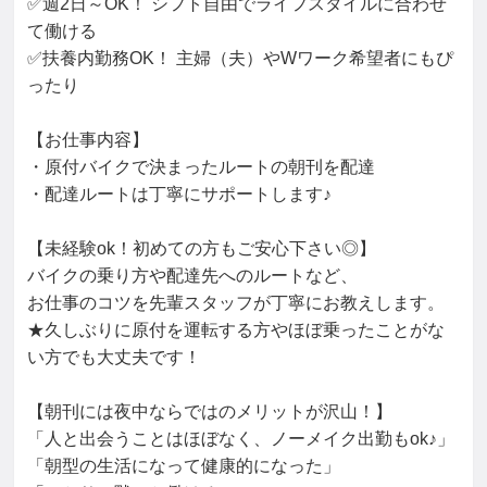
✅週2日～OK！ シフト自由でライフスタイルに合わせ
て働ける

✅扶養内勤務OK！ 主婦（夫）やWワーク希望者にもぴ
ったり

【お仕事内容】

・原付バイクで決まったルートの朝刊を配達

・配達ルートは丁寧にサポートします♪

【未経験ok！初めての方もご安心下さい◎】

バイクの乗り方や配達先へのルートなど、

お仕事のコツを先輩スタッフが丁寧にお教えします。

★久しぶりに原付を運転する方やほぼ乗ったことがな
い方でも大丈夫です！

【朝刊には夜中ならではのメリットが沢山！】

「人と出会うことはほぼなく、ノーメイク出勤もok♪」

「朝型の生活になって健康的になった」
