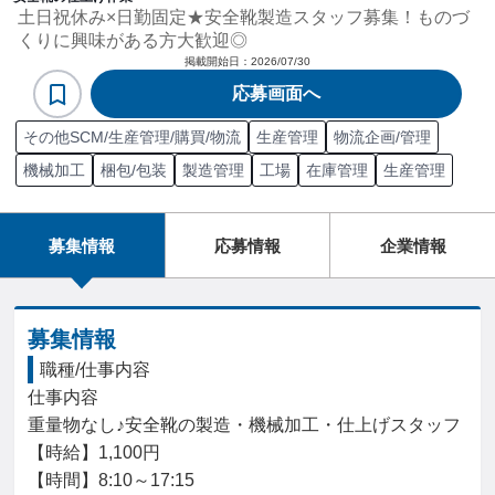
土日祝休み×日勤固定★安全靴製造スタッフ募集！ものづ
くりに興味がある方大歓迎◎
掲載開始日：
2026/07/30
応募画面へ
その他SCM/生産管理/購買/物流
生産管理
物流企画/管理
機械加工
梱包/包装
製造管理
工場
在庫管理
生産管理
募集情報
応募情報
企業情報
募集情報
職種/仕事内容
仕事内容

重量物なし♪安全靴の製造・機械加工・仕上げスタッフ

【時給】1,100円

【時間】8:10～17:15
