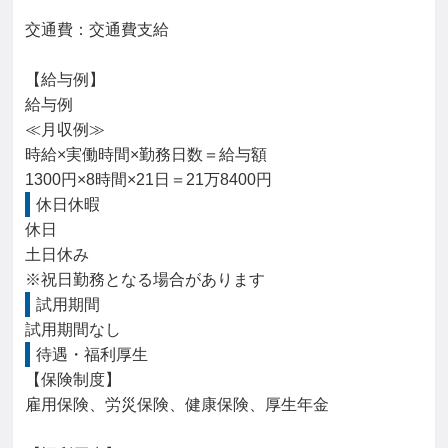
交通費：交通費支給

【給与例】

給与例

≪月収例≫

時給×実働時間×勤務日数＝給与額

1300円×8時間×21日＝21万8400円
休日休暇
休日

土日休み

※祝日勤務となる場合があります
試用期間
試用期間なし
待遇・福利厚生
【保険制度】

雇用保険、労災保険、健康保険、厚生年金
