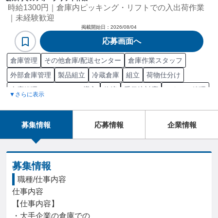
時給1300円｜倉庫内ピッキング・リフトでの入出荷作業
｜未経験歓迎
掲載開始日：
2026/08/04
応募画面へ
倉庫管理
その他倉庫/配送センター
倉庫作業スタッフ
外部倉庫管理
製品組立
冷蔵倉庫
組立
荷物仕分け
倉庫管理システム/WMS導入
物流
受発注対応
スタッフ管理
▼さらに表示
荷物積み込み
入出庫管理
商品配送
在庫管理
伝票仕訳
郵送物仕分け
倉庫清掃
消耗品管理
棚卸
普通倉庫
募集情報
応募情報
企業情報
品出し/商品陳列
普通自動車第一種運転免許（MT限定）
フォークリフト運転技能講習
普通自動車第一種運転免許（AT限定）
玉掛け技能講習修了
募集情報
フォークリフト運転技能講習修了
ピッキングシステム
職種/仕事内容
仕事内容

Excel グラフ
【仕事内容】

・大手企業の倉庫での
