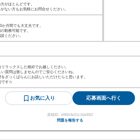
方がほとんどです。

みがない方もお気軽にお問合せください。
の3か月間でも大丈夫です。

の勤務可能です。

相談ください。
はリラックスした格好でお越しください。

しい質問は致しませんのでご安心くださいね。

望をざっくばらんにお話しいただけたらと思います。

能です☆
お気に入り
応募画面へ行く
原稿ID :
ef46cfa31c1be892
問題を報告する