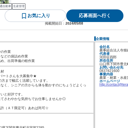
通自動車
生産管理
お気に入り
応募画面へ行く
掲載開始日：
2024/05/08
企業情報
会社名
農事組合法人寺畑
の作業

代表者
などの袋詰め作業

河田征四郎
所在住所
詰め、出荷準備の軽作業
山口県下関市豊北町
お問い合わせ先
0837821600
材

事業内容
パートさんを大募集中★

農業・林業・水産
代の方まで幅広く活躍しています。

ホームページ
http://contact@te
はなく、シニアの方からも体を動かすのにちょうどよくっ
いと好評です。

てさわやかな気持ちでお仕事しませんか◎

免許（ＡＴ限定可）あれば尚可☆
3山口県下関市豊北町北宇賀2285