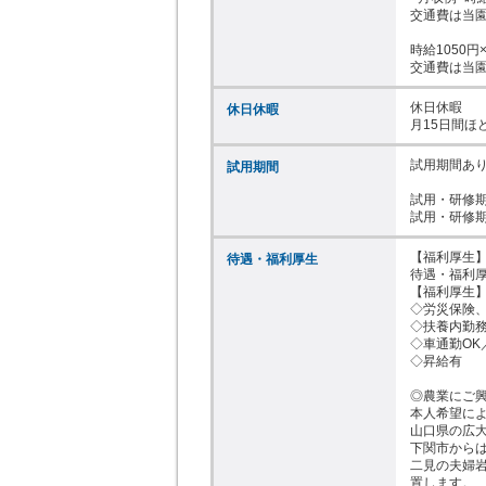
交通費は当園規
時給1050円
交通費は当園
休日休暇

休日休暇
月15日間ほ
試用期間あり
試用期間
試用・研修期
【福利厚生】
待遇・福利厚生
待遇・福利厚
【福利厚生】
◇労災保険、
◇扶養内勤務
◇車通勤OK／
◇昇給有

◎農業にご興
本人希望によ
山口県の広大
下関市からは
二見の夫婦岩
置します。
