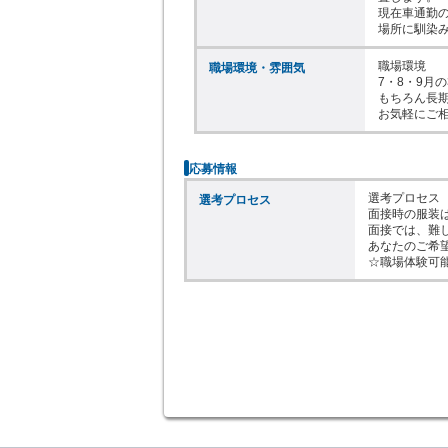
現在車通勤の
場所に馴染
職場環境

職場環境・雰囲気
7・8・9月
もちろん長期
お気軽にご
応募情報
選考プロセス

選考プロセス
面接時の服装
面接では、難
あなたのご希
☆職場体験可