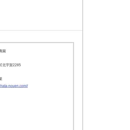
農園
北宇賀2285
業
rahata-nouen.com//