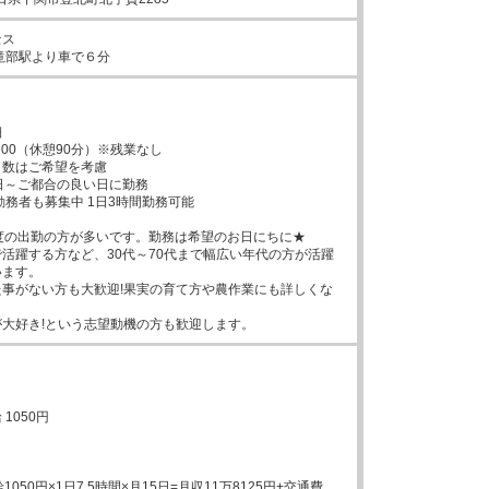
ス

滝部駅より車で６分


：00（休憩90分）※残業なし

数はご希望を考慮

日～ご都合の良い日に勤務

度の出勤の方が多いです。勤務は希望のお日にちに★

活躍する方など、30代～70代まで幅広い年代の方が活躍
ます。

事がない方も大歓迎!果実の育て方や農作業にも詳しくな
大好き!という志望動機の方も歓迎します。
1050円

1050円×1日7.5時間×月15日=月収11万8125円+交通費。
