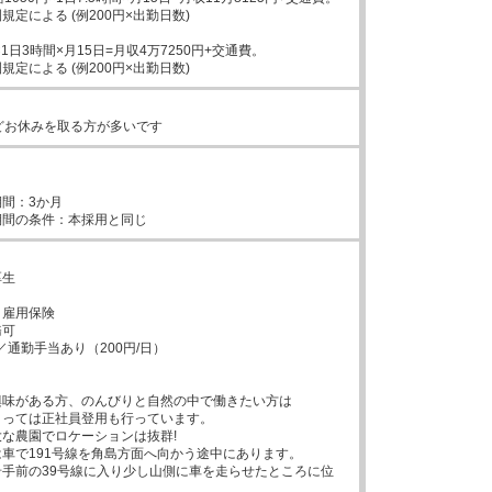
定による (例200円×出勤日数)

×1日3時間×月15日=月収4万7250円+交通費。

規定による (例200円×出勤日数)
どお休みを取る方が多いです


間：3か月



生



雇用保険

可

通勤手当あり（200円/日）

味がある方、のんびりと自然の中で働きたい方は

っては正社員登用も行っています。

な農園でロケーションは抜群!

車で191号線を角島方面へ向かう途中にあります。

手前の39号線に入り少し山側に車を走らせたところに位