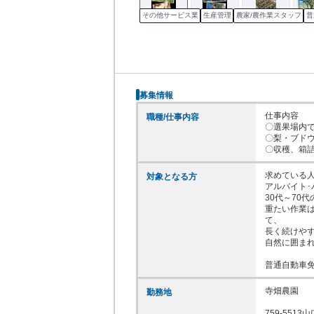
その他サービス業
生産管理
農家/農作業スタッフ
普
募集情報
仕事内容

職種/仕事内容
〇選果場内で
〇梨・ブドウ
〇収穫、箱
求めている人
対象となる方
アルバイト･
30代～70
重たい作業
て、

長く続けやす
自然に囲まれ
普通自動車
寺畑農園

勤務地
759-551