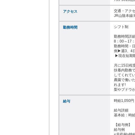
交通・アクセ
アクセス
JR山陰本線
シフト制

勤務時間
勤務時間詳細
8：00～17
勤務時間・日
例▶週3、4
 ▶現在短期勤務者も募集中 1日3時間勤務可能

月に15日程
扶養内勤務で
してくれてい
農園で働いた
れます!

梨やブドウが
時給1,050円

給与
給与詳細

基本給：時給 
【給与例】

給与例

<月収例>時給