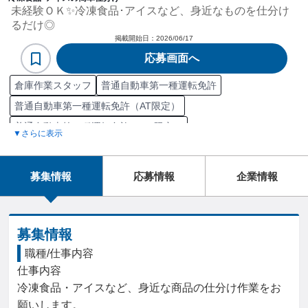
未経験ＯＫ✨冷凍食品･アイスなど、身近なものを仕分け
るだけ◎
掲載開始日：
2026/06/17
応募画面へ
倉庫作業スタッフ
普通自動車第一種運転免許
普通自動車第一種運転免許（AT限定）
普通自動車第一種運転免許（MT限定）
▼さらに表示
フォークリフト運転技能講習
フォークリフト運転技能講習修了
フォークリフト運転特別教育
募集情報
応募情報
企業情報
フォークリフト運転業務従事者安全衛生教育
ピッキング
荷物仕分け
入出庫管理
普通倉庫
棚卸
フォークリフト
在庫管理
募集情報
職種/仕事内容
仕事内容

冷凍食品・アイスなど、身近な商品の仕分け作業をお
願いします。
