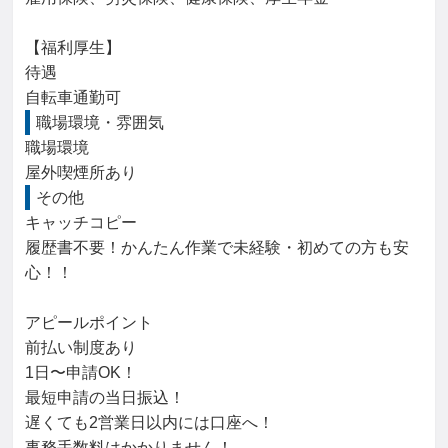
【福利厚生】

待遇

自転車通勤可
職場環境・雰囲気
職場環境

屋外喫煙所あり
その他
キャッチコピー

履歴書不要！かんたん作業で未経験・初めての方も安
心！！

アピールポイント

前払い制度あり

1日〜申請OK！

最短申請の当日振込！

遅くても2営業日以内には口座へ！

事務手数料はかかりません！
