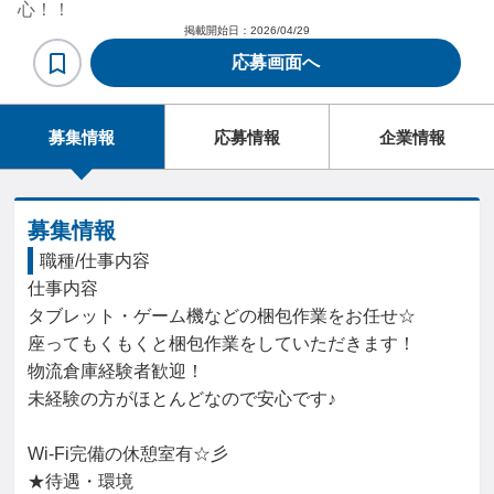
心！！
掲載開始日：
2026/04/29
応募画面へ
募集情報
応募情報
企業情報
募集情報
職種/仕事内容
仕事内容

タブレット・ゲーム機などの梱包作業をお任せ☆

座ってもくもくと梱包作業をしていただきます！

物流倉庫経験者歓迎！

未経験の方がほとんどなので安心です♪

Wi-Fi完備の休憩室有☆彡

★待遇・環境
