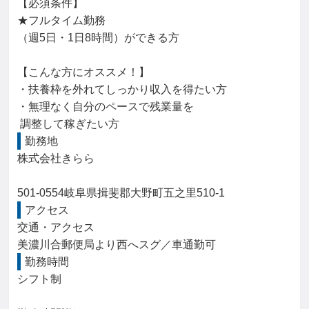
【必須条件】

★フルタイム勤務

（週5日・1日8時間）ができる方

【こんな方にオススメ！】

・扶養枠を外れてしっかり収入を得たい方

・無理なく自分のペースで残業量を

 調整して稼ぎたい方
勤務地
株式会社きらら

501-0554岐阜県揖斐郡大野町五之里510-1
アクセス
交通・アクセス

美濃川合郵便局より西へスグ／車通勤可
勤務時間
シフト制
