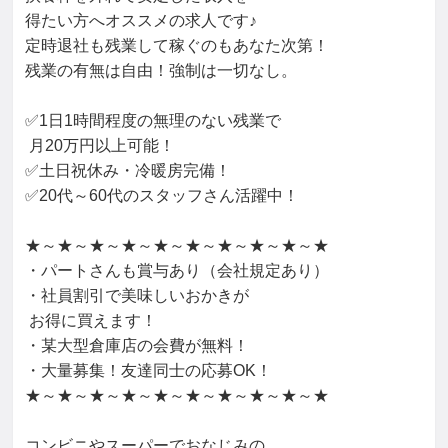
得たい方へオススメの求人です♪

定時退社も残業して稼ぐのもあなた次第！

残業の有無は自由！強制は一切なし。

✅1日1時間程度の無理のない残業で

 月20万円以上可能！

✅土日祝休み・冷暖房完備！

✅20代～60代のスタッフさん活躍中！

★～★～★～★～★～★～★～★～★～★

・パートさんも賞与あり（会社規定あり）

・社員割引で美味しいおかきが

 お得に買えます！

・某大型倉庫店の会費が無料！

・大量募集！友達同士の応募OK！

★～★～★～★～★～★～★～★～★～★

コンビニやスーパーでおなじみの
