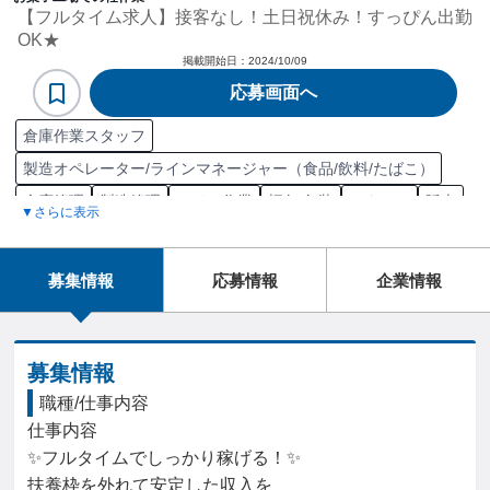
【フルタイム求人】接客なし！土日祝休み！すっぴん出勤
OK★
掲載開始日：
2024/10/09
応募画面へ
倉庫作業スタッフ
製造オペレーター/ラインマネージャー（食品/飲料/たばこ）
倉庫管理
製造管理
ライン作業
梱包/包装
スタッフ
販売
▼さらに表示
営業
保険
レジ打ち
レジ管理
受付
事務
一般事務
予約受付
電話対応
電話応対
食材検品
接客
接客案内
募集情報
応募情報
企業情報
接客/サービス職担当
製造職担当
募集情報
職種/仕事内容
仕事内容

✨フルタイムでしっかり稼げる！✨

扶養枠を外れて安定した収入を
