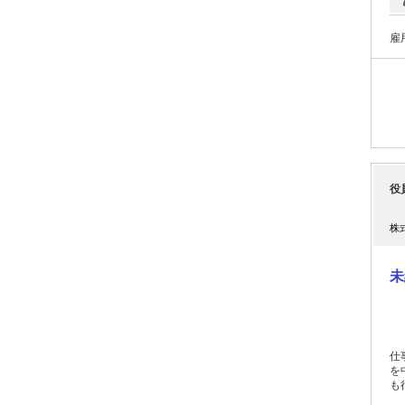
お
仕事です。 妻が「こ
の
雇
ち
た。 当社が豊島区との協定に基づき 『IKEBUS
を
されています。
に
集
役
株
未
仕
を
も
社