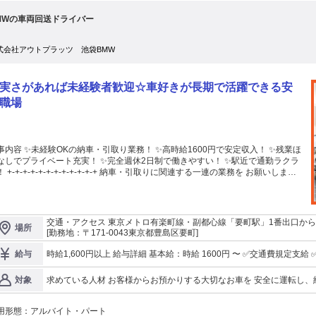
3～4時間で終わることがあっても 日給は保証します！ ＜せきらら情報＞ ＊屋
MWの車両回送ドライバー
勤務 ＊緊張感が高い ＊天候の影響あり ========*======== 勤務（現場へ
着）連絡は 専用サイトでポチッと完了！ ================= 【無資格・未
験OK！学歴不問！】 未経験でも安心！ サポート体制は万全です♪ 手に職つけて
式会社アウトプラッツ 池袋BMW
備のプロへ… ================ ★3日間の法定研修あり わかりやすく解説し
す！ （研修：3日間で3.6万円支給） ================ ♪安心♪ 【簡単な現
】に配置します！ 先輩社員がじっくりと教えて くれるので安心してくださいね♪
実さがあれば未経験者歓迎☆車好きが長期で活躍できる安
効率よく高収入・高額可能！> ＝＝＝＝＝＝ 応募後⇒研修スタート！ ▼ 法定研
3日間【3万6000円GET！】 ▼ いよいよ初日勤務！ 【日給1万5563円以上＋祝
職場
金1万円GET！】 <<初日勤務までで6万1563円GET！>> ▼ さらに15日勤務後…
祝い金2万円GET！】 ▼ 30日がんばってくれたアナタには… 【さらに祝い金2
円！】 ★30日勤務すると… ≪55万2890円以上GET！≫ ※祝い金5万＋3万6000
＋日給1万5563円（30日分） さあ！あなたも＜脱・金欠！＞ ※祝い金は規定あ
事内容 ✨未経験OKの納車・引取り業務！ ✨高時給1600円で安定収入！ ✨残業ほ
なしでプライベート充実！ ✨完全週休2日制で働きやすい！ ✨駅近で通勤ラクラ
00%！ 好きなタイミングで取得！
取りに関連する一連の業務を お願いしま
━━━━━━━━━┛ 20代～30代、 40代～50代のミドル活躍中！ 60歳
はなく、安定した働き方が可能で
65歳以上のシニア層もいますよ。 【気軽にご応募OK】 ＼【履歴書不要】
。 未経験の方でも、先輩スタッフが 丁寧にサポートするので安心です。 ◥◥ 主
社不要】／ ･:･:･:･:･:･:･:･:･:･:･:･:･:･:･:･:･ 電話面接なら最短5分で内定！ 内定
業務内容 ◤◤ ━━━━━━━━━━━━━━━━━━ ◆お客様宅や指定場所へ
短2日後に働ける！ ･:･:･:･:･:･:･:･:･:･:･:･:･:･:･:･:･ ※3日間の研修あり！勤務
納車・引取り ◆駐車場から駐車場へ車の回送 ◆車検場への持ち込み(1日4件程
交通・アクセス 東京メトロ有楽町線・副都心線「要町駅」1番出口から
あり＞ ○勤務時間／8:00～17:00 ○給与／日給1万3500
場所
◆その他付随する業務 ◥◥ ここがポイント ◤◤
[勤務地：〒171-0043東京都豊島区要町]
～ ○週3日～勤務（シフト応相談）
━━━━━━━━━━━━━━━━━ ◇時給1600円の高収入！週5日勤務で 月
万円以上も可能 ◇残業ほぼなし！ プライベートの予定も立てやすい ◇しっか
時給1,600円以上 給与詳細 基本給：時
給与
める完休2日＋有給休暇 ◇要町駅から徒歩3分☆駅近で通勤便利 +-+-+-+-+-+-
 ┏━━━━━━━━━━━━━━┓ アウトプラッツ池袋BMWについ
求めている人材 お客様からお預かりする大切なお車を 安全に運転し、
対象
 ┗━━━━━━━━━━━━━━┛ BMW正規ディーラーとして 池袋・練馬・
転への意識」と 「誠実な対応」が何より大切になります。 ＝＊＝＊＝＊＝＊＝＊＝＊＝＊＝＊＝＊＝ 💡必須条件
窪に拠点を構え、 新車・認定中古車の販売や 整備サービスを提供しています。
━━ｖ━━━╯ ◆普通自動車免許(AT限定可) ※選考を通過されましたら 「運転記録証明書5年」 を取得して
域に根ざした店舗展開で、 お客様に安心と信頼のカーライフを サポートし続け
用形態：
アルバイト・パート
だきます （費用は会社負担） ◆安全運転を徹底できる方 ◆長期で勤務できる方 ◆週4日〜5日勤務が可能な方 💡