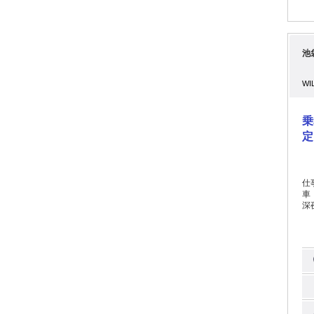
池
WI
乗
定
仕
車『
深
性ド
バ
選んだ
速
で
裕のある
夜
態管理
り。