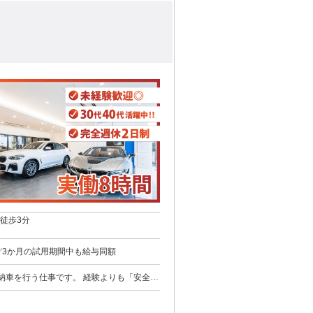
徒歩3分
給 1600円 〜 ✅交通費規定支給 ✅3か月の試用期間中も給与同額
納車を行う仕事です。 経験よりも「安全運
いた