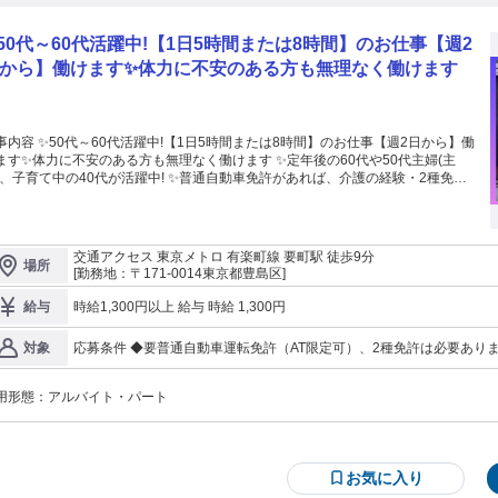
50代～60代活躍中!【1日5時間または8時間】のお仕事【週2
から】働けます✨体力に不安のある方も無理なく働けます
事内容 ✨50代～60代活躍中!【1日5時間または8時間】のお仕事【週2日から】働
ます✨体力に不安のある方も無理なく働けます ✨定年後の60代や50代主婦(主
)、子育て中の40代が活躍中! ✨普通自動車免許があれば、介護の経験・2種免許
不要です。 ⭐荷積みなし、体力的な負荷も少ない送迎ドライバーのお仕事です。
0歳定年制のため60代からでも長く勤められるパート募集です。 車を運転するの
好き、日常的に乗っているという方であれば、お仕事としてのドライバー経験は
ん。 ⭐お客様のご自宅とデイサービスセンター間の送迎業務をお願い
交通アクセス 東京メトロ 有楽町線 要町駅 徒歩9分
場所
ます。 車両はワンボックスタイプのハイエース、キャラバン等です。 介護職が
[勤務地：〒171-0014東京都豊島区]
乗するため、お客様の対応などは任せられて安心です。 介護・介助業務は担当
せんので、介護の経験や資格がなくても大丈夫です。 アピールポイント ◆地
時給1,300円以上 給与 時給 1,300円
給与
貢献を感じられるお仕事 ◆時給1,300円 ◆週2日から勤務可能 ◆1日5時間(午前
2.5時間+夕方2.5時間)または8時間勤務 ◆ダブルワーク可 ◆定年後のお仕事とし
応募条件 ◆要普通自動車運転免許（AT限定可）、2種免許は必要あり
対象
中高年やシニア世代が活躍中
経験者歓迎 ◆60代の方まで応募可（70歳定年のため） ◆ハローワーク
を運転するのが好き、でも年齢を重ねる中で、体を動かす仕事に体力
用形態：
アルバイト・パート
です。 ・定年退職後の第二の人生のスタートも応援します。 ・荷物
体力的な負荷も少ないため長く働ける環境です。 ・ご家族との時間が
す。 ・宅配ドライバー、長距離ドライバー、タクシー、バスなどドラ
活躍できるお仕事です。
お気に入り