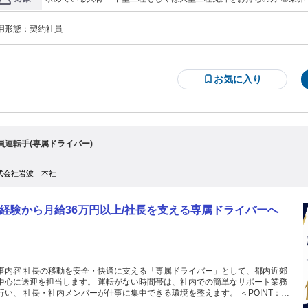
客様の楽しい旅の思い出づくりに専念でき、 お客様と笑顔の触合いが嬉しいお
タリ＞ □接客、コミュニケーションが好きな方 □特に「楽しませる」こ
こなら安心ね」と言ってくれます。 - 池袋周辺の魅力的な4つ
人との出会いを楽しめる方 □日中に仕事がしたい方 □池袋が好きな方 ◎30代、40代を中心に幅広く活躍中 ◎女性
公園。アニメ、マンガ、コスプレなどのサブカル…。 観光客に人気の池袋。 ま
用形態：
契約社員
ドライバーも活躍中 ◎接客、販売、営業など異業種、異職種からの転職者も多数活
づくりが大きく進むなか 4年前に「池袋副都心移動システム」が導入されまし
バス乗務員、タクシー乗務員など同業界の方も多数！ ⇒早朝・深夜の勤務無しで実働時間も短く 運転に集中でき
』を運営しています。 池袋駅周辺
る環境です 時間外も少なく家族と過ごす時間が増えプライベートも充
巡回するだけでなく 区内の保育園の遠足などでも活躍…と さらなる活用も計画
 とにかく 「乗るだけで笑顔に」 「走っているのを見るだけで笑顔
お気に入り
」 だから私たち乗務員も自然と笑顔で接客ができます。 今回は乗務員増員募
。 契約社員スタートですが 1年後の正社員登用を前提とした採用です。
員運転手(専属ドライバー)
式会社岩波 本社
経験から月給36万円以上/社長を支える専属ドライバーへ
事内容 社長の移動を安全・快適に支える「専属ドライバー」として、都内近郊
中心に送迎を担当します。 運転がない時間帯は、社内での簡単なサポート業務
行い、 社長・社内メンバーが仕事に集中できる環境を整えます。 ＜POINT：当
で働く魅力＞ ★月給36万円以上＋賞与年2回で、未経験からでも安定収入を実現