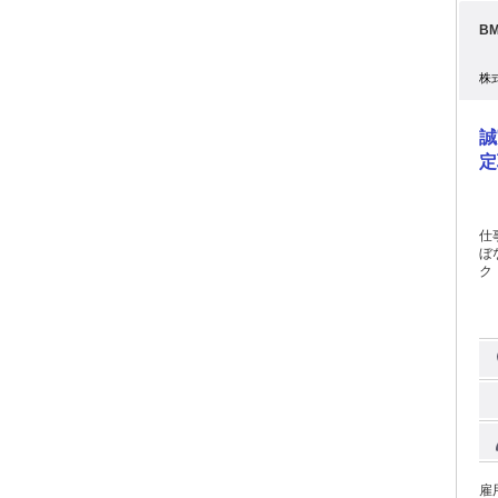
＞ 
B
外での
の到
経
株
警
ま
場
誠
<
修
定
い
【
万
円
仕
り 【働き方も自由自在】 ┏━━━━━━━━━━━━┓ お休みだって自由自
ぼ
在！！ 有給取得率ほぼ1
ク！ +-+-+-+-+-+-+-+-+-+-+-+ 納車・引
┗━━━
す。 都内中心の運転なので、長距離や深夜勤務 
以上、
す
【来
な
後、最
の
地相談OK ＜日勤での勤務も
度) 
円
━
収25
り休
+-+-+-+-+-+
て
荻
地
雇