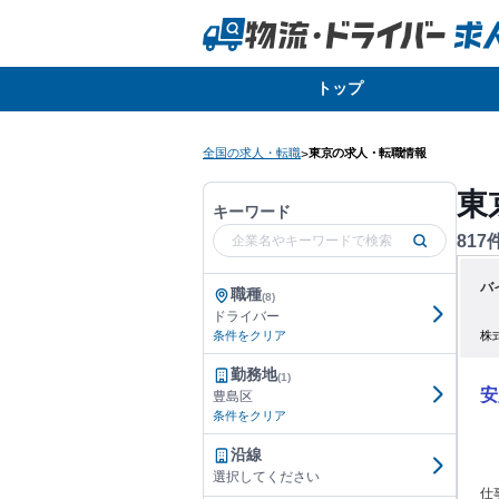
トップ
全国の求人・転職
東京の求人・転職情報
>
東
キーワード
817
バ
職種
(8)
ドライバー
株
条件をクリア
勤務地
(1)
安
豊島区
条件をクリア
沿線
選択してください
仕事内容: 健診センター