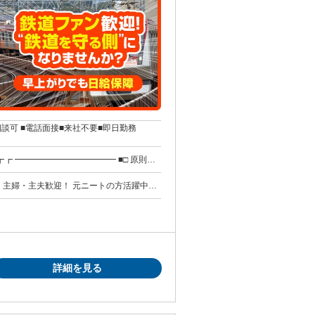
談可 ■電話面接■来社不要■即日勤務
みしくても安心！ 【週払い制】【毎週水曜
 初回30日
、主婦・主夫歓迎！ 元ニートの方活躍中！
学校・病院警備、現場作業、 軽作業、整備
詳細を見る