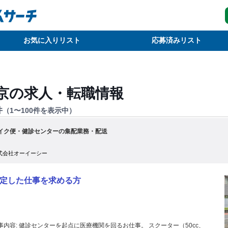
お気に入りリスト
応募済みリスト
京
の求人・転職情報
件
（
1
〜
100
件を表示中）
イク便・健診センターの集配業務・配送
式会社オーイーシー
定した仕事を求める方
を起点に医療機関を回るお仕事。 スクーター（50cc、