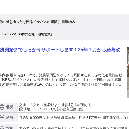
袋の街をゆったり回るイケバスの運転手 日勤のみ
LLER EXPRESS株式会社 池袋営業所
務開始までしっかりサポートします！25年１月から給与改
事内容 最高時速19kmで、池袋駅周辺をゆっくり周回する真っ赤な低速電気自動
IKEBUS(イケバス)』の乗務員として運転をお願いします。 ✅日勤のみ！早朝
夜の乗務無し ✅最高時速19kmのゆったり走行♪ ✅1年後の正社員登用前提！ ✅女
ライバーも活躍中！ ✅IoTを活用した安心の動態管理 - 【前職は長距離ドライ
ー。】 運転が好きで選んだ仕事ですが 送り出す妻はいつも心配そう…。 そこで
のが 『イケバス』の乗務員。 池袋で見かける 赤か黄色のバスです。 最高時
19kmで街を回遊するので 「遅れる！！」なんて 焦ることもありません。 笑顔
交通・アクセス 池袋駅より徒歩4分 ◎転勤なし
場所
乗車いただいてるお客様ばかり！ お客様とのトラブルやなどもないので 心に余
[勤務地：〒171-0021東京都豊島区西池袋]
勤務ができます。 働く環境も前職より 格段に良くなりました。 〇早朝深
の乗務無し 〇乗務前の健康チェック 〇IoTを活用したリアルタイムな乗務員の動
月給310,000円以上 給与詳細 基本給：月給 31万円 〜 固定残業代：なし 【一律手当】 全員に一律で支払われる通
給与
 で、安心して乗務できます。 一緒に働くのも 穏やかで気さくな仲間ばか
勤・皆勤・家族手当金額：なし 全員に一律で支払われるその他手当金額：あり ・地域手当 ・その他
 元タクシードライバーも 複数名活躍しています。 だから心にゆとりを持って
※月給に含む
求めている人材 ・中型二種もしくは大型二種免許をお持ちの方 ◎業界・職種未経験者の方も可 ＜こんな方にピッ
対象