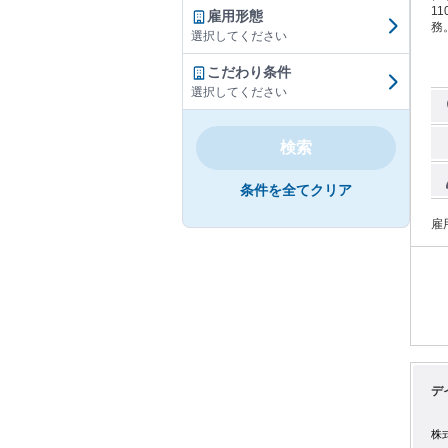
1
雇用形態
務
選択してください
こだわり条件
選択してください
検索
条件を全てクリア
雇
デ
株