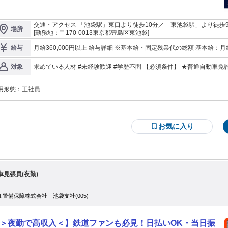
都内中心の送迎がメイン／長距離運転は少なめ ★ルート確認、時間管理、所
・立ち振る舞いまで先輩が段階的にレクチャー ★完全週休2日制で、プライベー
保しやすい ☆具体的な仕事内容
交通・アクセス 「池袋駅」東口より徒歩10分／「東池袋駅」より徒歩
場所
━━━━━━━━━━━━━━━━━━━ ・社長の送迎（取引先訪問、会食、
[勤務地：〒170-0013東京都豊島区東池袋]
移動など） ・運転ルートの確認、時間管理（渋滞・天候を踏まえた調
 など） 【運転エリア】 23
月給360,000円以上 給与詳細 ※基本給・固定残業代の総額 基本給：月給 27万1800円 〜 固定残業代：あり 1ヶ月
給与
中心／長距離運転は少なめ 【使用車】 アルファード、ベンツ など ☆未経験
あたり8万8200円（固定残業時間：1ヶ月あたり45時間） 固定残業
も安心できる理由 ━━━━━━━━━━━━━━━━━━━━ ▶先輩が主要ル
支給する 【一律手当】 全員に一律で支払われる通勤・皆勤・家族手当金額：なし 全員に一律で支払われるその他
求めている人材 #未経験歓迎 #学歴不問 【必須条件】 ★普通自動車免許（AT限定可） ★安全運転を徹底できる方
対象
ト・送迎時のポイント・立ち振る舞いまで、段階的にレクチャー ▶単独で任せ
手当金額：なし ※経験・スキルを考慮の上、決定します。 【昇給】 随時 【賞与】 年2回 【手当】 ■残業手当 ■資
★都内の道路にある程度慣れている方／主要エリアの運転に抵抗がない方 ★守秘義
格手当
となく、慣れるまで同乗・確認しながら進めます ☆この仕事で大切にしてい
像】 ▶運転が好きな方 ▶段取り・報連相を大切にできる方 ▶フット
こと ━━━━━━━━━━━━━━━━━━━━ このポジションは「運転技
用形態：
正社員
寧な受け答えができる方／関係者と円滑にやり取りできる方
」だけでなく、守秘義務、準備の徹底が評価されます。 慣れてくるほど「次に
要なこと」を予測して動けるようになり、任される範囲も広がっていきます。
経験からでも始められる環境を整えています。 まずはお気軽にご応募くださ
。
お気に入り
車見張員(夜勤)
和警備保障株式会社 池袋支社(005)
＞夜勤で高収入＜】鉄道ファンも必見！日払いOK・当日振