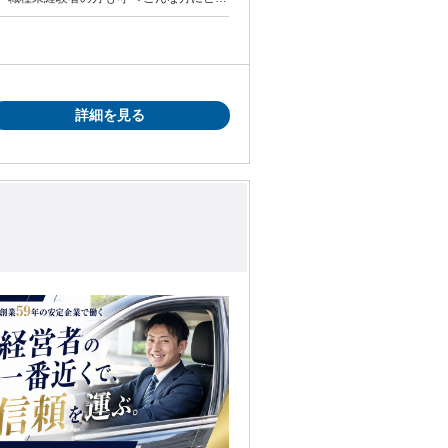
とが好きな方 □ホスピタリティのある方 □
躍中です！ ◎もちろん元路線
実
詳細を見る