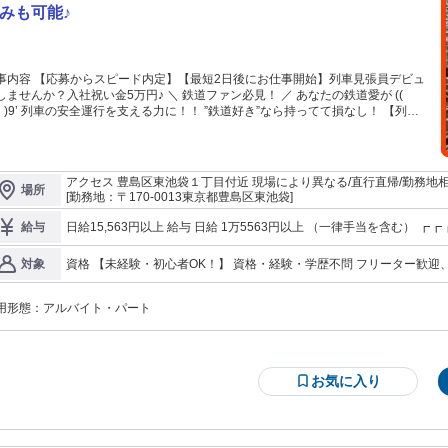
みも可能♪
事内容 【応募からスピード内定】【最短2日後にお仕事開始】列車見張員デビュ
しませんか？入社祝い金5万円♪ ＼ 鉄道ファン必見！ ／ あなたの鉄道愛が ((ゝ
9’ 列車の安全運行を支える力に！！ ”鉄道好き”なら持ってて損なし！ 【列車
員資格】取得可能 肩書も収入も増やしちゃおう♪ ■〓■〓■〓■〓■〓■〓■ ■［お
GET！］■ 入社祝い金最大【5万円】 研修手当……【3.6万円】 総
………【8.6万円】 ■〓■〓■〓■〓■〓■〓■ 給料日まで待てない！？ そんな方
です！！ 【当日中に現金GET！】 朝、専用サイトで申し込み、 ＜＜昼には
アクセス 豊島区東池袋１丁目付近 現場により異なる/直行直帰/勤務地相
場所
＞＞ 仕事帰りに降ろせちゃう♪ ･:･:･:･:･:･:･:･:･:･:･:･:･:･:･:･ ＼履歴書不要＆
[勤務地：〒170-0013東京都豊島区東池袋]
 【電話応募受付中】 0120-090-639（採用担当）
･:･:･:･:･:･:･:･:･:･:･:･:･ ”働きたい日”に自由に働ける！ ↓こんなご要望叶えま
日給15,563円以上 給与 日給 1万5563円以上 （一律手当を含む） ┏┏┏┏ ━━━━━━━━━━━━ ■□ 原則週
給与
！↓ 「明日働こうかな」…OKです！ 「土日祝休み希望」…大歓迎！ 「有休消化
払い！日払いOK！□■ ━━━━━━━━━━━━━━━━ お財布がさ
は」…ほぼ100%！ 「早く終わった」…日給保証 ◎スマホで”すぐに”申請可能◎
給料日】 なんと！日払いも可（当日入金） ━━━━━━━━━━━━━━━━ ＼＼＼｜｜｜｜／／／
資格 【未経験・初心者OK！】 資格・経験・学歴不問 フリーター歓迎
対象
なら前日までシフト変更可】 ☆【LUCKY】☆ お仕事は3～4時間で終わる
勤務で 【55万円以上をGET♪】 ／／／｜｜｜｜＼＼＼ 日給1万5563円×初回30日 入社祝い金5万円 研修手当3.6万
ブランクOK！副業・WワークOKです！ 髭・ネイル・ピアスOK！髪型・髪色自由！ 長期歓迎！経験者・有資格者
円
も。 もちろん日給は全額支給します('▽'d) 【仕事内容】 鉄道工事に欠かせな
歓迎！ 【ミドル・シニア世代活躍中！】 40代～50代のミドルや中高年から 60代以上のシニア世代も活躍中！
列車見張員」の仕事です。 鉄道工事に関わるスタッフが 安全に作業できるよ
用形態：
アルバイト・パート
【以下でお探しの方にも◎】 施設警備、常駐警備、施設管理、 大学・
、 周囲の状況を確認しながら 列車の接近を見張り、 安全に通過できるよう 作業
など 【下記の資格ある方歓迎！】 ＊交通誘導警備業務2級 ＊施設警備業務2級 ＊警備員指導責任者 ＊列車見張員
場に列車が近づく前に知らせ、 事故防止・サポートする重要な役割です。 ＜主
┏━━━━━━━━━━━━━━━┓ 現場の人数は十分に配置！ 力仕事なし！休憩スペースあり！
業務＞ ＊列車の接近監視 ＊無線や専用システムで「列車接近」を受信 ＊目視・
┗━━━━━━━━━━━━━━━┛ ハローワークでお仕事を探されている方も ご応募ください！ 年齢の条件と
での最終確認 ＊無線・旗などで作業員へ合図して退避させる ＊作業中断の指示
理由：18歳以上（警備業法による）
お気に入り
記録 ＜勤務場所＞ 線路沿い・駅構内・踏切付近など ＜資格取得費
、会社全額バックアップ＞ ◎列車見張員資格取得が可能 （鉄道会社の講習修
ポートします。 資格取得するま
は通常の警備員として勤務し、 取得後から列車見張員として勤務開始となりま
型 ＊責任感が強い ＜日給保障