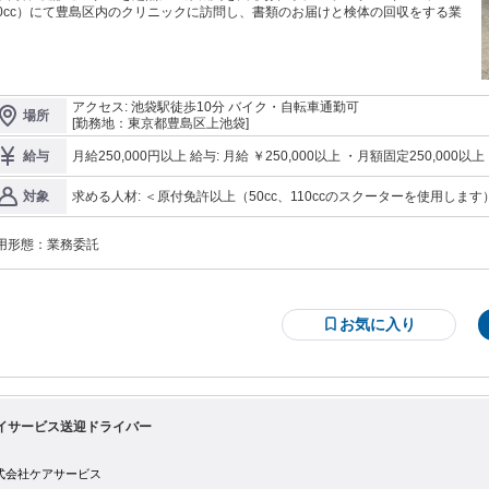
10cc）にて豊島区内のクリニックに訪問し、書類のお届けと検体の回収をする業
。
アクセス: 池袋駅徒歩10分 バイク・自転車通勤可
場所
[勤務地：東京都豊島区上池袋]
月給250,000円以上 給与: 月給 ￥250,000以上 ・月額固定250,000以上 ※固定給なのでGW・年末年始等休日が多
給与
い月も減額されることがありません ・交通費支給：上限￥20,000
求める人材: ＜原付免許以上（50cc、110ccのスクーターを使用します）＞ ◆未経験歓迎 ◆学歴不問 ◆経験不問
対象
◆資格不問 ◆長期歓迎 ◆ブランクOK
用形態：
業務委託
お気に入り
イサービス送迎ドライバー
式会社ケアサービス