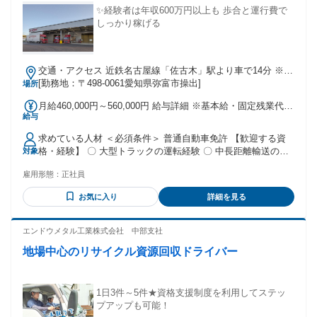
✨経験者は年収600万円以上も 歩合と運行費で
しっかり稼げる
交通・アクセス 近鉄名古屋線「佐古木」駅より車で14分 ※
車・バイク・自転車通勤OK（無料駐車場あり）
[勤務地：〒498-0061愛知県弥富市操出]
場所
月給460,000円～560,000円 給与詳細 ※基本給・固定残業代の
給与
総額 基本給：月給 40万円 〜 50万円 固定残業代：あり 1ヶ月
あたり6万円（固定残業時間：1ヶ月あたり30時間） 固定残業
求めている人材 ＜必須条件＞ 普通自動車免許 【歓迎する資
時間を超えた勤務時間については別途残業代を支給する 【一
格・経験】 〇 大型トラックの運転経験 〇 中長距離輸送の経
対象
律手当】 全員に一律で支払われる通勤・皆勤・家族手当金
験 〇 平ボディ車の運転経験 〇 フォークリフト免許 〇 鋼材や
額：なし 全員に一律で支払われるその他手当金額：なし 月給
雇用形態：
正社員
原料貨物の輸送経験 【このような方に向いています】 ・これ
46万円 〜 56万円 ※お休みを優先したシフトでも、これまで
までの運転経験を収入に反映したい方 ・中長距離運行でしっ
の経験を考慮し、高水準のスタートをお約束します。 ★さら
お気に入り
詳細を見る
かり稼ぎたい方 ・1人で集中して働くことが好きな方 ・安全
に、出先で使える「運行費（月2万円～3万円）」の現金支給
運転を大切にできる方 ・新しい配送ルートや納品ルールを覚
もあり！ ※経験・能力に応じて決定します ※賞与あり（年2
えられる方 ・転職直後から安定した収入を得たい方 学歴は問
エンドウメタル工業株式会社 中部支社
回/ 2年目より支給） ※昇給あり（5年目） ※各種手当を別途
いません。フォークリフト免許は、入社後に会社負担で取得
支給 ＜各種手当一覧＞ 報奨手当/ 長距離手当/ 役職手当（班
地場中心のリサイクル資源回収ドライバー
できます。
長）/ 通信手当/ 運行費（月2万円～3万円）
1日3件～5件★資格支援制度を利用してステッ
プアップも可能！