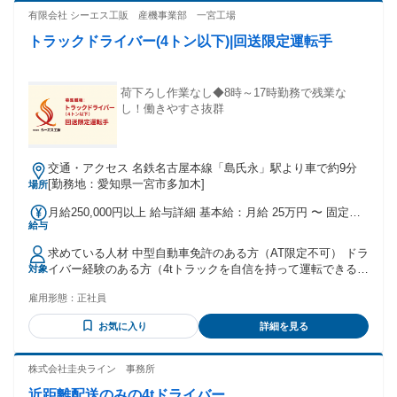
有限会社 シーエス工販 産機事業部 一宮工場
トラックドライバー(4トン以下)|回送限定運転手
荷下ろし作業なし◆8時～17時勤務で残業な
し！働きやすさ抜群
交通・アクセス 名鉄名古屋本線「島氏永」駅より車で約9分
[勤務地：愛知県一宮市多加木]
場所
月給250,000円以上 給与詳細 基本給：月給 25万円 〜 固定残
給与
業代：なし 【一律手当】 全員に一律で支払われる通勤・皆
勤・家族手当金額：なし 全員に一律で支払われるその他手当
求めている人材 中型自動車免許のある方（AT限定不可） ドラ
金額：なし ・平日の週五日間は残業発生時は残業代お支払い
イバー経験のある方（4tトラックを自信を持って運転できる
対象
方）
雇用形態：
正社員
お気に入り
詳細を見る
株式会社圭央ライン 事務所
近距離配送のみの4tドライバー