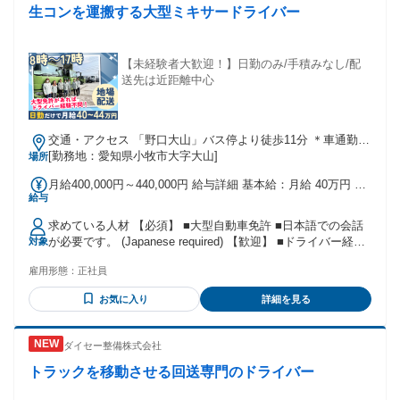
生コンを運搬する大型ミキサードライバー
業経験者 ･ 業種の経験よりも、 誠実に仕事と向き合えるお人
柄を 一番大切にしています。
【未経験者大歓迎！】日勤のみ/手積みなし/配
送先は近距離中心
交通・アクセス 「野口大山」バス停より徒歩11分 ＊車通勤Ｏ
Ｋ（駐車場完備）
[勤務地：愛知県小牧市大字大山]
場所
月給400,000円～440,000円 給与詳細 基本給：月給 40万円 〜
給与
44万円 固定残業代：なし 【一律手当】 全員に一律で支払わ
れる通勤・皆勤・家族手当金額：なし 全員に一律で支払われ
求めている人材 【必須】 ■大型自動車免許 ■日本語での会話
るその他手当金額：なし ※皆勤手当／無事故手当／残業手当
が必要です。 (Japanese required) 【歓迎】 ■ドライバー経験
対象
／特別手当／インフレ手当あり
のある方 （生コン経験不問） ■ブランクのある方 ■ミキサー
雇用形態：
正社員
車未経験の方 ※大型免許をお持ちであれば、 ドライバー実務
未経験の方も歓迎します。 ※経験者の方は、これまでの運転
お気に入り
詳細を見る
経験を 活かして即戦力としてご活躍いただけます。 ✨30代〜
50代前半の女性スタッフ活躍中！ ⏩「ミキサー車は初めて」
という方や ブランクがある方も最初は横乗り研修からスター
ダイセー整備株式会社
ト。 無理な独り立ちは絶対にさせません。 こんな方、ぜひ話
だけでも聞いてください。 ✅ 大型免許を取ったが、活かす機
トラックを移動させる回送専門のドライバー
会がない ✅ 「稼ぎたいけど、無理はしたくない」 ✅ トレー