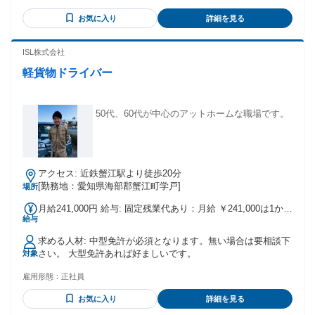
20,315円(66時間分) 通勤手当4,200～18,700円 （家→会社社内
で腰を据えて働きたい方 ◎固定ルートで無理なく働きたい方
規定に準ずる） 【支給額面合計314,466円～】 + 通勤手当補
お気に入り
詳細を見る
【応募条件】 ■準中型免許または中型免許 ■中型ドライバー経
助 （燃料高騰による 通勤手当の10%を上乗せ補助) 【実際の
験者 （経験年数は問いません） こんな方も歓迎します！ ◎
残業について】 平均残業時間は月20時間程度です。 40時間を
経験が浅い方 ◎ブランクのある方 ◎4t車の経験が少ない方 入
ISL株式会社
超えることは、 多くありません。 実際の残業が少ない月で
社後は先輩社員が同乗し、 ルートや仕事の流れを丁寧にお教
も、 給与は減額されません。 ※みなし超過分は別途支給しま
軽貨物ドライバー
えします ので、安心してスタートできます。 ■20代〜50代ま
す。
で幅広く活躍中 ■女性ドライバーも活躍中 （4名在籍） ■有給
取得率84％ （25年度実績） ■健康経営優良法人認定 ■働きや
すい職場認証（二つ星） 長距離配送から転職した方も活躍
50代、60代が中心のアットホームな職場です。
中！ 毎日帰宅できる働き方や、 長距離運転のない環境に魅力
を感じて 転職される方も多くいます。 年齢の条件と理由：あ
り（例外事由1号・65歳未満（定年のため） ☆再雇用制度 (65
歳定年後、70歳まで再雇用)）
アクセス: 近鉄蟹江駅より徒歩20分
[勤務地：愛知県海部郡蟹江町学戸]
場所
月給241,000円 給与: 固定残業代あり：月給 ￥241,000は1か月
給与
当たりの固定残業代￥38,000（26時間相当分）を含む。26時
間を超える残業代は追加で支給する。 昇給年１回
求める人材: 中型免許が必須となります。無い場合は要相談下
さい。 大型免許あれば好ましいです。
対象
雇用形態：
正社員
お気に入り
詳細を見る