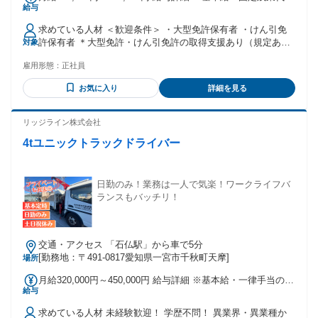
給与
一律手当の総額 基本給：月給 20万円 〜 23万3500円 固定残業
代：あり 1ヶ月あたり1万8000円（固定残業時間：1ヶ月あた
求めている人材 ＜歓迎条件＞ ・大型免許保有者 ・けん引免
り10時間） 固定残業時間を超えた勤務時間については別途残
許保有者 ＊大型免許・けん引免許の取得支援あり（規定あ
対象
業代を支給する 【一律手当】 全員に一律で支払われる通勤・
り） 退勤後に自動車学校に通いたい！という方は退勤時間を
皆勤・家族手当金額：なし 全員に一律で支払われるその他手
雇用形態：
正社員
考慮いたしますのでご相談ください。 ＼こんな方にオスス
当金額：あり 1ヶ月あたり4万8500円 給与は経験や能力を考慮
メ！／ ・運転をすることが好き ・大型免許を活かしたい ・
して決定します。 ＜その他別途支給手当＞ 通勤手当：通勤距
お気に入り
詳細を見る
いろんな車を運転したい ・短距離、中距離運転がいい
離により規定支給 家族手当：扶養家族の配偶者1名につき月
4000円、子ども1名につき月1000円 ※固定残業代を超える残
リッジライン株式会社
業手当、深夜手当、休日出勤手当は別途支給
4tユニックトラックドライバー
日勤のみ！業務は一人で気楽！ワークライフバ
ランスもバッチリ！
交通・アクセス 「石仏駅」から車で5分
[勤務地：〒491-0817愛知県一宮市千秋町天摩]
場所
月給320,000円～450,000円 給与詳細 ※基本給・一律手当の総
給与
額 基本給：月給 29万円 〜 42万円 固定残業代：なし 【一律
手当】 全員に一律で支払われる通勤・皆勤・家族手当金額：
求めている人材 未経験歓迎！ 学歴不問！ 異業界・異業種か