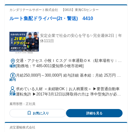
しっかり稼ぎたい方 ・残業を抑えて無理なく働きたい方 ・土
日休み、長期休暇のある仕事を探している方 ・家族との時間
カンダリテールサポート株式会社 【0815】東海CSセンター
も大切にしたい方
ルート集配ドライバー(2t・警送) 4410
安定企業で社会の安心を守る✨完全週休2日｜年
休111日
交通・アクセス 小牧ＩＣスグ ※車通勤ＯＫ（駐車場有り：無
料）
[勤務地：〒485-0011愛知県小牧市岩崎]
場所
月給250,000円～300,000円 給与詳細 基本給：月給 25万円 〜
給与
30万円 固定残業代：なし 【一律手当】 全員に一律で支払わ
れる通勤・皆勤・家族手当金額：なし 全員に一律で支払われ
求めている人材 ＜未経験OK｜お人柄重視＞ ▶要普通自動車
るその他手当金額：なし ※残業あり（残業代は1分単位で支
運転免許 ▶2017年3月12日以降取得の方は 準中型免許が必要
対象
給） 【手当別途支給】 交通費（全額） 無事故手当 家族手
▶貴重品運搬資格をお持ちの方は優遇 【 こんな方、大歓迎で
当：5000円（配偶者） 5000円（子1人/2人まで）、1000円（3
雇用形態：
正社員
す 】 ・未経験からスタートしたい方 ・ブランクがあっても
人目以降） 残業代全額支給（1分単位） 資格手当 住宅手当：
気にしない ・経験者はスキルを活かして即戦力に 20代・30
社命による異動があった場合（規定あり）
お気に入り
詳細を見る
代・40代・50代と、 幅広い年代のスタッフが活躍中です。 ＊
定年あり（65歳） 【 異業種からの転職者が多数 】 前職はさ
まざま！ あなたのキャリアも、ここで活きます◎ ・配送ドラ
貞宝運輸株式会社
イバー経験者 ・ルート営業経験者 ・製造業経験者 ・現場作