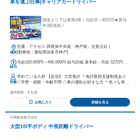
車を運ぶ仕事|キャリアカードライバー
陸送エリアは東海3県！月給32～40万円★賞与
年3回支給！
交通・アクセス 西尾張中央道「神戸南」交差点近く
[勤務地：愛知県弥富市神戸]
場所
月給320,000円～400,000円 給与詳細 基本給：月給 32万円 〜
給与
40万円 固定残業代：なし 【一律手当】 全員に一律で支払わ
れる通勤・皆勤・家族手当金額：なし 全員に一律で支払われ
求めている人材 【必須】 ⼤型免許 ＊免許取得⽀援制度あり
るその他手当金額：なし ◎通勤手当別途支給 ◎賞与年3回
◇学歴・経験・年齢不問 ◇⾞の運転が好きな⽅ ＊⾊々な⾞を
対象
運転することができます ⼤型｜ドライバー｜トラック運転⼿
雇用形態：
正社員
｜正社員｜運送｜陸送｜トレーラー｜中⾼年｜ハローワーク
お気に入り
詳細を見る
日南輸送株式会社
大型10t平ボディ 中長距離ドライバー