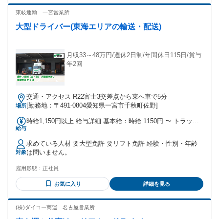
東岐運輸 一宮営業所
大型ドライバー(東海エリアの輸送・配送)
月収33～48万円/週休2日制/年間休日115日/賞与
年2回
交通・アクセス R22富士3交差点から東へ車で5分
[勤務地：〒491-0804愛知県一宮市千秋町佐野]
場所
時給1,150円以上 給与詳細 基本給：時給 1150円 〜 トラック
給与
の運転時間は1時間600円のハンドル手当を支給します。 残
業・深夜手当は別途支給。
求めている人材 要大型免許 要リフト免許 経験・性別・年齢
は問いません。
対象
雇用形態：
正社員
お気に入り
詳細を見る
(株)ダイコー商運 名古屋営業所