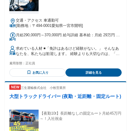
交通・アクセス 車通勤可
[勤務地：〒494-0001愛知県一宮市開明]
場所
月給290,000円～370,000円 給与詳細 基本給：月給 29万円 〜
給与
37万円 固定残業代：なし 【一律手当】 全員に一律で支払わ
れる通勤・皆勤・家族手当金額：なし 全員に一律で支払われ
求めている人材 ◾️「免許はあるけど経験がない。」 そんなあ
るその他手当金額：なし ◾️未経験からでも、しっかり稼げる環
なたを、私たちは歓迎します。 経験よりも大切なのは、「や
対象
境です。 経験や資格に応じて給与を設定しているため、未経
ってみたい」という気持ち。 入社後は先輩がしっかりサポー
験からスタートした方も着実に収入アップを目指せます。
雇用形態：
正社員
トするので、未経験の方も安心してスタートできます。
━━━━━━━━━━━━ ▶月収例
━━━━━━━━━━━━ ▶応募資格
━━━━━━━━━━━━ ⚫︎未経験（免許なし） 月収29万円
お気に入り
詳細を見る
━━━━━━━━━━━━ ⚫︎学歴・経験不問 ⚫︎未経験歓迎 ⚫︎
～35万円 ⚫︎中型免許保有・未経験 月収33万円～42万円 ⚫︎大型
中型免許または大型免許をお持ちの方 ※大型免許をお持ちで
ドライバー経験者 月収45万円～60万円
ない方も、資格取得支援制度を利用して取得を目指せます。
━━━━━━━━━━━━ ▶頑張りは収入で還元
三生運輸株式会社 小牧営業所
━━━━━━━━━━━━ ▶こんな方を歓迎します
━━━━━━━━━━━━ 経験やスキルはもちろん、担当す
━━━━━━━━━━━━ ▼運転することが好き ▼大型トラ
大型トラックドライバー (夜勤・近距離・固定ルート)
る運行内容や日々の頑張りをしっかり評価し、給与へ反映し
ックに興味がある ▼安定した会社で腰を据えて働きたい ▼頑
ます。 「もっと稼ぎたい」という方も、自分に合った働き方
張った分だけしっかり稼ぎたい ▼一生モノの資格・スキルを
で収入アップを目指せる環境です。
身につけたい ▼責任感を持って仕事に取り組める
【夜勤10t】長距離なしの固定ルート月給45万円
━━━━━━━━━━━━ ▶安心してスタートできる待遇
━━━━━━━━━━━━ ▶経験者の方も歓迎
～！入社祝金
━━━━━━━━━━━━ ⚫︎賞与年2回（実績0.5ヶ月分） ⚫︎
━━━━━━━━━━━━ 大型ドライバーの実務経験をお持
各種手当支給 ⚫︎大型免許取得支援制度あり ⚫︎入社お祝い金支
ちの方は、これまでの経験やスキルをしっかり評価します。
給 未経験から新しい仕事に挑戦するあなたを、収入面・制度