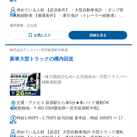
給与
額 基本給：月給 30万円 〜 37万円 固定残業代：なし 【一律
手当】 全員に一律で支払われる通勤・皆勤・家族手当金額：
求めている人材 【必須条件】 ・大型自動車免許 ・ダンプ実
あり 全員に一律で支払われるその他手当金額：あり 1ヶ月あ
務経験者 【優遇条件】 ・牽引免許（トレーラー経験者） ・
対象
たり2万円 〜 3万円 月給は年齢や経験に応じて決定します。
バックホー乗務経験者 ・取引先との調整や、マネジメント業
【その他手当】 ・能力給 ・役職手当 ・家族手当 ・交通費支
雇用形態：
正社員
務が出来る方 【こんな方を「中核メンバー」としてお迎えし
給（車通勤可）
ます】 ✅「安全」と「規律」をプロのプライドとして守れる
お気に入り
詳細を見る
方 単に「運ぶ」だけでなく、過積載の防止や車両の日常点検
など、プロとして当たり前のことを徹底できる方を求めてい
ます。 特に、元請け様の現場における独自の安全ルールや走
株式会社アシスト/一宮市萩原町中島流
行マナーを、一つひとつ丁寧に、かつ確実に遵守できる「誠
新車大型トラックの構内回送
実さ」を重視しています。 ✅チームでの「連携」を大切にで
きる方 当社の運行は1台きりの孤独な作業ではありません。 3
台のチームで動くため、無線での状況共有や、休憩時のちょ
っとしたコミュニケーションを大切にできる方なら、すぐに
✨体力負担少なめ✨土日祝休み✨大型ドライバー
馴染んでいただけます。 ✅「生涯ドライバー」として安定を
経験者歓迎
掴みたい方 「無理な夜勤や長距離はもうしんどい。でも、培
った運転技術は活かしたい」という40代・50代が中心の職場
です。 腰を据えて長く現役で活躍したいという意欲を応援し
交通・アクセス 萩原駅から車5分★車バイク通勤OK
ます。 通勤時間に渋滞も少ないため、会社近辺だけでなく、
[勤務地：〒491-0364愛知県一宮市萩原町中島]
場所
名古屋市や津島市など幅広く通われる方がいます！ ✅臨機応
変な「現場対応」が楽しめる方 収運だけでなく、路盤材の配
時給1,650円～1,750円 給与詳細 基本給：時給 1650円 〜 1750
達やプラント内作業など、業務は多岐にわたります。 「ずっ
給与
円
と運転席に座りっぱなしより、適度に体を動かして飽きずに
働きたい」という方にピッタリです。
求めている人材 【必須】 大型自動車免許 大型トラック運転