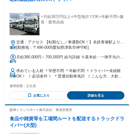
⭐月給38万円以上⭐中型免許でOK⭐年齢不問⭐服
装・髪色自由
交通・アクセス 【転勤なし／車通勤OK！】名鉄青塚駅より車
で6分
[勤務地：〒496-0005愛知県津島市神守町]
場所
月給380,000円～700,000円 給与詳細 ※基本給・一律手当の総
給与
額 基本給：月給 20万1000円 固定残業代：なし 【一律手当】
全員に一律で支払われる通勤・皆勤・家族手当金額：なし 全
求めている人材 ＊学歴不問 ＊年齢不問 ＊ドライバー未経験
員に一律で支払われるその他手当金額：あり 1ヶ月あたり17
OK！ 《 必須条件 》 ＊普通自動車免許 《 こんな方、大歓迎
対象
万9000円 〜 49万9000円
です！ 》 ＊運転が好き、得意な方 ＊将来独立を考えている
雇用形態：
正社員
方 ＊ドライバーの経験者 ＊中型・大型免許をお持ちの方
お気に入り
詳細を見る
阪神トランスポート株式会社 東海営業所
食品や雑貨等を工場間ルートを配送するトラックドラ
イバー(大型)