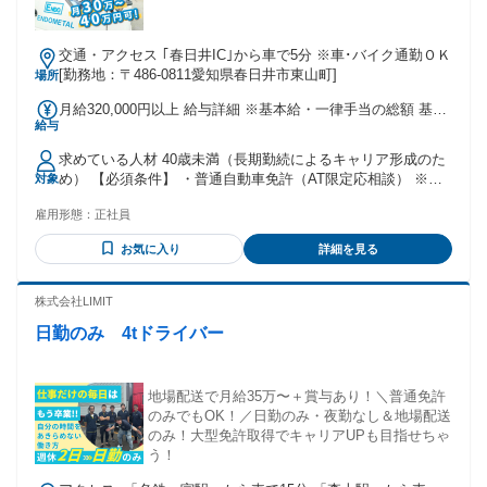
交通・アクセス ｢春日井IC｣から車で5分 ※車･バイク通勤ＯＫ
[勤務地：〒486-0811愛知県春日井市東山町]
場所
月給320,000円以上 給与詳細 ※基本給・一律手当の総額 基本
給与
給：月給 17万円 〜 固定残業代：なし 【一律手当】 全員に一
律で支払われる通勤・皆勤・家族手当金額：あり 1ヶ月あたり
求めている人材 40歳未満（長期勤続によるキャリア形成のた
15万円 全員に一律で支払われるその他手当金額：なし ★一律
め） 【必須条件】 ・普通自動車免許（AT限定応相談） ※準
対象
手当内訳 ・職務手当（5万円）、無事故無違反手当（2万
中型免許ある方優遇ですが､全額会社負担で普通→準中型→中
円）、補償手当（6万円）、精皆勤手当（2万円） ・昇給年1
雇用形態：
正社員
型→大型へのステップアップ可能です｡ 【歓迎条件】 ・車の
回（4月） ・賞与年2回（7月･12月） ★賞与は毎年増額します
運転が好きな方歓迎 ・体を動かす仕事に前向きな方歓迎 【求
★ご経験･前職給を考慮の上､充分にご相談させて頂きます。
お気に入り
詳細を見る
める人物像】 ・未経験から正社員としてキャリアを築きたい
・昇給年1回（4月） ・賞与年2回（7月･12月） ★賞与は毎年
方 ・同世代の仲間と一緒に成長したい方 ・資格を取りながら
10万円ずつ増額します｡2年目は年20万円｡最大年100万円まで
スキルアップしたい方 ・安定した収入とプライベートの充実
株式会社LIMIT
UP！
を両立したい方 年齢の条件と理由：あり（例外事由3号のイ・
日勤のみ 4tドライバー
40歳未満（長期勤続によるキャリア形成のため））
地場配送で月給35万〜＋賞与あり！＼普通免許
のみでもOK！／日勤のみ・夜勤なし＆地場配送
のみ！大型免許取得でキャリアUPも目指せちゃ
う！