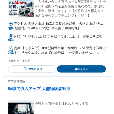
【入社祝い金１５万円あり＆年3回賞与あり】全
車ETC完備＆高速道路使用可能なので、無理な
く安全に運行できます！【資格取得支援あり！
働きながらジョブチェンジも可能！】
アクセス 名鉄犬山線 柏森北口徒歩約24分、名鉄犬山線 扶桑
西口徒歩約26分、名鉄犬山線 木津用水犬山方面口徒歩約40分
[勤務地：〒483-8022愛知県江南市和田町旭]
場所
月給370,000円以上 給与 月給 37万円以上 （一律手当を含む）
給与
昇給:年1回 賞与:年3回/昨年度実績60万円 ⇒夏期・冬期・決算
賞与 ＜ 充実手当あり ＞ ・地域手当 ・残業代全額支給 ・役職
資格 【必須条件】 ■大型自動車第一種免許 （AT限定は不可で
手当 ・職種手当 ・職務手当 ・資格手当 ・考課手当 ・出来高
す） 学歴や経験これまでの経験は、 一切問いません。 大型
対象
手当 ・休日出勤手当 ・深夜手当 交通費：交通費支給 交通費
免許があれば、 どなたでも挑戦できます。 【 あれば活かせ
規定支給
雇用形態：
正社員
る資格・経験 】 ＜ 歓迎する要件 ＞ ■運行管理者の資格 ■フ
ォークリフト免許 ■トラックの運転経験 （年数は不問です）
お気に入り
詳細を見る
ブランクがある方も、 新しい環境で、 リスタートしません
か？ ・トラック運転手や大型トラック運転手、 トレーラー運
転手、トラックドライバーなど 運送業での経験も活かせます
株式会社賢拓
◎ "学歴・年齢不問","要普免","経験者歓迎","長期できる方"
転職で収入アップ 大型経験者歓迎
経験を正当評価！月収60万円も可能