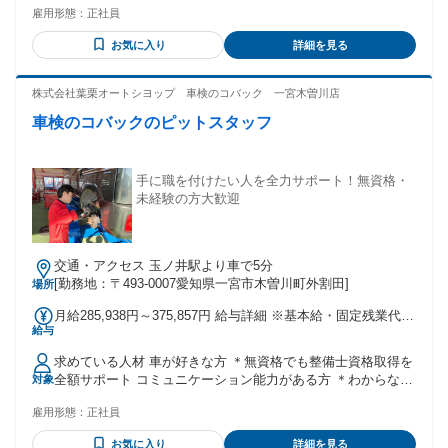
雇用形態：
正社員
お気に入り
詳細を見る
株式会社葉栗オートシヨップ 車検のコバック 一宮木曽川店
車検のコバックのピットスタッフ
手に職を付けたい人を全力サポート！無資格・
未経験の方大歓迎
交通・アクセス 玉ノ井駅より車で5分
[勤務地：〒493-0007愛知県一宮市木曽川町外割田]
場所
月給285,938円～375,857円 給与詳細 ※基本給・固定残業代の
給与
総額 基本給：月給 25万円 〜 32万円 固定残業代：あり 1ヶ月
あたり3万5938円 〜 5万5857円（固定残業時間：1ヶ月あたり
求めている人材 車が好きな方 ＊無資格でも整備士資格取得を
21時間） 固定残業時間を超えた勤務時間については別途残業
全額サポート コミュニケーション能力がある方 ＊わからない
対象
代を支給する 【一律手当】 全員に一律で支払われる通勤・皆
ことや困ったことは自ら聞ける方であれば大丈夫です。 ＊ゆ
勤・家族手当金額：なし 全員に一律で支払われるその他手当
雇用形態：
正社員
くゆくはお客様に整備内容の説明もしていただきます。 【具
金額：なし 【昇給】年1回 【賞与】年2回 歩合給：整備部門
体的には】 ・業界未経験・職種未経験の方歓迎 ・要普通自動
の利益に応じて全員に還元 ＊経験や能力を考慮 【資格手当】
お気に入り
詳細を見る