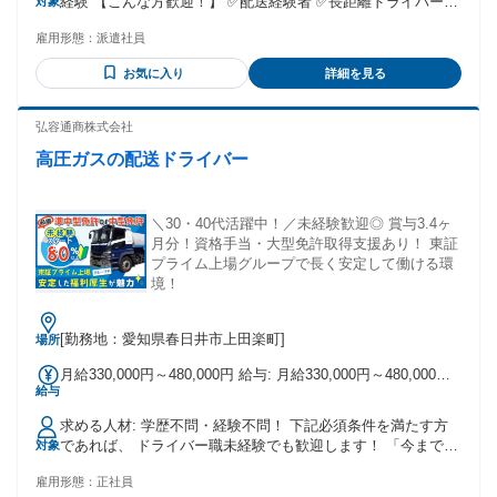
経験 【こんな方歓迎！】 ✅配送経験者 ✅長距離ドライバー経
対象
験者 ✅トレーラー経験者 ✅バス運転手経験者 ✅ブランクOK
雇用形態：
派遣社員
お気に入り
詳細を見る
弘容通商株式会社
高圧ガスの配送ドライバー
＼30・40代活躍中！／未経験歓迎◎ 賞与3.4ヶ
月分！資格手当・大型免許取得支援あり！ 東証
プライム上場グループで長く安定して働ける環
境！
[勤務地：愛知県春日井市上田楽町]
場所
月給330,000円～480,000円 給与: 月給330,000円～480,000円
給与
◎金額には時間外手当、深夜勤務手当、 休日出勤手当等の残
業代と、 通勤手当、家族手当、資格手当等の 固定手当を含み
求める人材: 学歴不問・経験不問！ 下記必須条件を満たす方
ます。 繁忙期等は残業手当の変動により、 賃金が変動しま
であれば、 ドライバー職未経験でも歓迎します！ 「今までフ
対象
す。 ＜年収例＞ 450万円/入社1年目・中型免許（20代・男
リーターだったけれど、 免許を活かして正社員としての キャ
性） 550万円/入社4年目・大型免許（30代・男性） 600～650
雇用形態：
正社員
リアを築きたい！」という 正社員デビューの方も、ぜひご応
万円/入社10年目・大型免許（40代・男性）