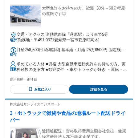
ラー・長距離・箱車で体がきつい ✅ 夜勤・早朝で生活リズム
が崩れている ✅ 大型免許はあるが、ブランクがある
大型免許をお持ちの方、歓迎│30分～60分程度
の運転です◎
交通・アクセス 名鉄尾西線「萩原駅」より車で5分
[勤務地：〒491-0371愛知県一宮市萩原町高木]
場所
月給258,500円 給与詳細 基本給：月給 25万8500円 固定残業
給与
代：なし 【一律手当】 全員に一律で支払われる通勤・皆勤・
家族手当金額：なし 全員に一律で支払われるその他手当金
求めている人材 ■資格 大型自動車運転免許をお持ちの方、実
額：なし 残業代は別途全額支給します◎ ■昇給 年1回 ■賞与
務経験のある方 ■歓迎要件 ・車やトラックが好き ・運転・ド
対象
年2回
ライブが趣味 ・安全運転を心掛けられる方 ・丁寧な対応がで
雇用形態：
正社員
きる方 ■こんな方におすすめ ・配送よりも運転中心の仕事が
したい ・積み降ろしのない仕事を探している ・決まった納車
お気に入り
詳細を見る
先を回る仕事がしたい ・長く安定して働きたい
株式会社サンライズロジスポート
3・4tトラックで雑貨や食品の地場ルート配送ドライ
バー
近距離配送！資格取得費用全額会社負担・健康
経営優良法人2026認定企業です。