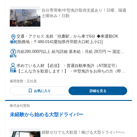
手当：規定あり ◆昇給年1回（4月）※会社業績・評価による
◆賞与年2回（7月・12月）※売上実績によって決定
自分専用車/中型免許取得支援あり！日曜、隔週
土曜休み！日勤
交通・アクセス 名鉄「扶桑駅」から車で6分 ◆車通勤OK
[勤務地：〒480-0141愛知県丹羽郡大口町上小口]
場所
月給280,000円以上 給与詳細 基本給：月給 28万円 〜 固定残
給与
業代：なし 【一律手当】 全員に一律で支払われる通勤・皆
勤・家族手当金額：あり 全員に一律で支払われるその他手当
求めている人材 【必須】 ・普通自動車免許（AT限定可）
金額：あり ✅ 通勤手当 ✅ 家族手当 ✅ 皆勤手当 ✅ 愛車手当
【こんな方を歓迎します！】 ・中型免許をお持ちの方（即戦
対象
✅ 無事故手当
力として歓迎） ・普通免許からドライバーにチャレンジした
雇用形態：
正社員
い方 ・未経験から手に職をつけたい方 ・運転が好きな方、ト
ラックに興味がある方 ・安定企業で長く働きたい方 ・家族と
お気に入り
詳細を見る
の時間やプライベートも大切にしたい方 ・一人で自分のペー
スで仕事を進めたい方 資格取得支援制度があるため、普通免
許からのスタートも応援します。 現在は30代・40代・50代の
株式会社賢拓
男女スタッフが活躍中！ 異業種から転職した未経験者も多数
未経験から始める大型ドライバー
在籍しており、安心してスタートできる環境です。
経験ゼロでも大歓迎！稼げる大型ドライバーへ