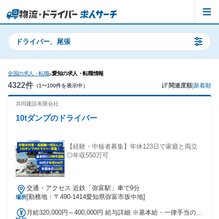
ドライバー、尾張
全国の求人・転職
愛知の求人・転職情報
>
4322
件
関連度順
|
新着順
（
1
〜
100
件を表示中）
共同建設有限会社
10tダンプのドライバー
【経験・中核者募集】年休123日で家庭と両立
◎年収550万可
交通・アクセス 近鉄「弥富駅」車で9分
[勤務地：〒490-1414愛知県弥富市坂中地]
場所
月給320,000円～400,000円 給与詳細 ※基本給・一律手当の総