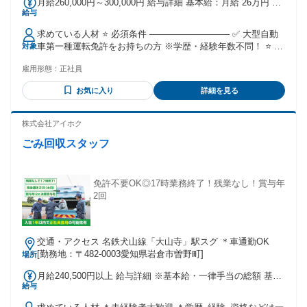
月給260,000円～300,000円 給与詳細 基本給：月給 26万円 〜
給与
30万円 固定残業代：なし 【一律手当】 全員に一律で支払わ
れる通勤・皆勤・家族手当金額：なし 全員に一律で支払われ
求めている人材 ⭐ 必須条件 ───────────── ✅ 大型自動
るその他手当金額：なし ※前職給与を考慮の上決定します ■
車第一種運転免許をお持ちの方 ※学歴・経験年数不問！ ⭐ こ
対象
賞与あり ※2025年冬期実績／30万円～40万円 ■交通費規定支
んな方にピッタリです ───────────── ✅ 30代・40代の
給（月5万円まで） ■通勤用の高速代支給（規定あり） ■地域
雇用形態：
正社員
中堅層がメインで活躍中！ ✅ 長距離から地場配送へ切り替え
手当（月1万5000円） ■子ども手当（5000円）
たい方 ✅ 手積み手降ろしのない環境に行きたい方 ✅ 給与よ
お気に入り
詳細を見る
りプライベートを優先したい方 ⭐ 歓迎条件
───────────── ✅ 玉掛けや小型移動式クレーン等の有資
格者 ✅ フォークリフト運転技能講習を修了した方 ✅ 大型車
株式会社アイホク
両の運転経験がある方（年数不問）
ごみ回収スタッフ
免許不要OK◎17時業務終了！残業なし！賞与年
2回
交通・アクセス 名鉄犬山線「大山寺」駅スグ ＊車通勤OK
[勤務地：〒482-0003愛知県岩倉市曽野町]
場所
月給240,500円以上 給与詳細 ※基本給・一律手当の総額 基本
給与
給：月給 22万5500円 〜 固定残業代：なし 【一律手当】 全員
に一律で支払われる通勤・皆勤・家族手当金額：あり 1ヶ月あ