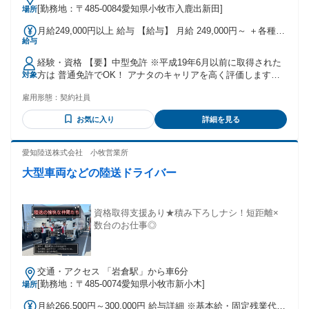
[勤務地：〒485-0084愛知県小牧市入鹿出新田]
場所
━━━━━━━━━━━━ ▶次の転職は、納得できる選択
を。 ━━━━━━━━━━━━ 経験を活かしながら、収入も
月給249,000円以上 給与 【給与】 月給 249,000円～ ＋各種手
働きやすさも手に入れたい。 そんな想いをお持ちの方は、ぜ
給与
当 ●功労金年2回(会社状況によって変動あり) ・夏20万円(7月
ひ一度お話ししましょう。 あなたの新しいスタートを、私た
10日頃)＋冬20万円(12月10日頃) 計40万円 ・正社員登用後は
ちが全力でサポートします。
経験・資格 【要】中型免許 ※平成19年6月以前に取得された
賞与 ●昇給制度あり 【充実の各種手当】 ●無事故手当(22,000
方は 普通免許でOK！ アナタのキャリアを高く評価します！
対象
円/月) ●家族手当 ・配偶者あり(10,000円/月) ・子供1人(5,000
もちろん業界経験がない方も充実のサポート体制で支えま
円/月) ・子供2人目以降(2,000円/月) ●住宅手当 ・世帯主 配偶
雇用形態：
契約社員
す！ ■未経験OK♪ (普通免許しかない方も応相談！) ■シニア・
者 子あり(10,000円/月) ・上記以外(5,000円/月) ●残業手当 ●深
女性活躍中♪
夜手当 ●通勤手当 ドライバーさんの頑張りはしっかりと還元
お気に入り
詳細を見る
致します！ 前職より収入が増えたというドライバーさんも多
数います♪ ※見習期間あり/3ヶ月 時給1,345円+残業代(会社規
愛知陸送株式会社 小牧営業所
定) 【支払いについて】 毎月月末締め・翌月20日振り込み
(土・日および祭日は前日支給) 【交通費】 車通勤OK(無料駐
大型車両などの陸送ドライバー
車場有)
資格取得支援あり★積み下ろしナシ！短距離×
数台のお仕事◎
交通・アクセス 「岩倉駅」から車6分
[勤務地：〒485-0074愛知県小牧市新小木]
場所
月給266,500円～300,000円 給与詳細 ※基本給・固定残業代・