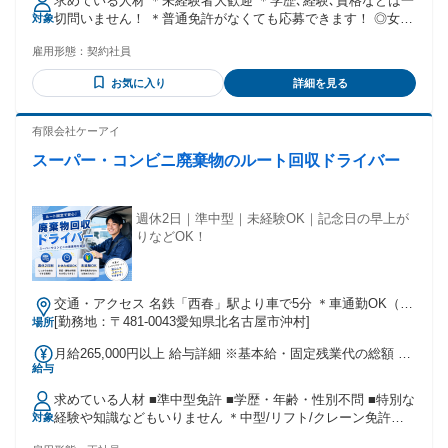
求めている人材 ＊未経験者大歓迎 ＊学歴､経験､資格などは一
たり1万5000円 全員に一律で支払われるその他手当金額：な
切問いません！ ＊普通免許がなくても応募できます！ ◎女性
対象
し
活躍中 ◎20代・30代若手活躍中 ◎外国人スタッフも活躍中
雇用形態：
契約社員
（フィリピン・ブラジルの方がいます！） 江南市・一宮市・
北名古屋市・小牧市・ 稲沢市・清須市・豊山町・大口町・ 犬
お気に入り
詳細を見る
山市・扶桑町からの通勤者活躍中！
有限会社ケーアイ
スーパー・コンビニ廃棄物のルート回収ドライバー
週休2日｜準中型｜未経験OK｜記念日の早上が
りなどOK！
交通・アクセス 名鉄「西春」駅より車で5分 ＊車通勤OK（駐
車場完備）
[勤務地：〒481-0043愛知県北名古屋市沖村]
場所
月給265,000円以上 給与詳細 ※基本給・固定残業代の総額 基
給与
本給：月給 21万3700円 〜 固定残業代：あり 1ヶ月あたり5万
1300円（固定残業時間：1ヶ月あたり33時間） 固定残業時間
求めている人材 ■準中型免許 ■学歴・年齢・性別不問 ■特別な
を超えた勤務時間については別途残業代を支給する 【一律手
経験や知識などもいりません ＊中型/リフト/クレーン免許所
対象
当】 全員に一律で支払われる通勤・皆勤・家族手当金額：な
持者歓迎 ＊中型・リフト免許取得費用一部補助あり
し 全員に一律で支払われるその他手当金額：なし 別途 中型