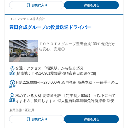
募ください☆ 【必須条件】 ・ 準中型免許 or 中型免許（7.5t
お気に入り
詳細を見る
未満OK） ・AT限定不可 / 5t限定不可（この免許の方は応募で
きません） ・大型免許取得支援あり！未経験歓迎！ ＼こんな
方は大歓迎・優遇します！／ ・大型免許をお持ちの方 ・ガス
TGメンテナンス株式会社
業界での経験がある方、資格をお持ちの方 ※入社後に大型免
豊田合成グループの役員送迎ドライバー
許取得を目指す方には、 助成金制度あり！
ＴＯＹＯＴＡグループ豊田合成100％出資だか
ら安心、安定◎
交通・アクセス 「稲沢駅」から徒歩15分
[勤務地：〒452-0961愛知県清須市春日西須ケ畑]
場所
月給226,000円～273,000円 給与詳細 ※基本給・一律手当の総
給与
額 基本給：月給 21万3000円 〜 26万円 固定残業代：なし
【一律手当】 全員に一律で支払われる通勤・皆勤・家族手当
求めている人材 要普通免許 【定年制／60歳】 ＜以下に当て
金額：なし 全員に一律で支払われるその他手当金額：あり 1
はまる方、歓迎します＞ ◎大型自動車運転免許所持者 ◎安全
対象
ヶ月あたり1万3000円 ※経験者については社内規定内で 前職
運転を心がけ、実践できる方 ◎お客様に礼節を持って対応で
での収入を考慮致します。 ※一律手当の1万3000円は、乗務
雇用形態：
正社員
きる方 ◎守秘義務を遵守できる方 ◎丁寧な対応や身だしなみ
手当です。 ⭐昇給年1回あり ⭐賞与2回あり(7月・12月) 4.2か
を意識できる方 【役員運転手】 【サービス業】など経験者歓
月分＋20万円(業績配分) ※2026年度実績 ⭐交通費規定支給
お気に入り
詳細を見る
迎 ※経験者優遇 ※サービス業からの転職者多数