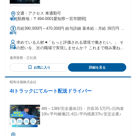
交通・アクセス 車通勤可
[勤務地：〒494-0001愛知県一宮市開明]
場所
月給390,000円～470,000円 給与詳細 基本給：月給 39万円 〜
給与
47万円 固定残業代：なし 【一律手当】 全員に一律で支払わ
れる通勤・皆勤・家族手当金額：なし 全員に一律で支払われ
求めている人材 ◾️「もっと評価される環境で働きたい。」 そ
るその他手当金額：なし ◾️「経験があるのに、給与が変わらな
の想いを、次の職場で実現しませんか？ これまで積み重ねて
対象
い。」 そんな悩みをお持ちではありませんか？ 当社では、こ
きた経験や技術を正当に評価し、収入や待遇でしっかり還元
れまで培ってきた経験やスキルをしっかり評価し、収入へ反
雇用形態：
正社員
します。即戦力として活躍したい方を歓迎します。
映します。転職を機に、納得できる待遇を目指したい方を歓
━━━━━━━━━━━━ ▶応募資格
迎します。 ━━━━━━━━━━━━ ▶給与
お気に入り
詳細を見る
━━━━━━━━━━━━ ⚫︎大型自動車免許をお持ちの方 ⚫︎
━━━━━━━━━━━━ ⚫︎月給45万円～60万円 経験・能
大型トラックの実務経験をお持ちの方 ⚫︎学歴不問 これまでの
力・担当コースを考慮し、給与を決定します。
経験や運行スキルを活かし、即戦力としてご活躍いただける
昭和冷蔵株式会社
━━━━━━━━━━━━ ▶頑張りはしっかり還元
方をお待ちしています。 ━━━━━━━━━━━━ ▶こんな
━━━━━━━━━━━━ 日々の取り組みや仕事への姿勢も
4tトラックにてルート配送ドライバー
方を歓迎します ━━━━━━━━━━━━ ▼今より収入を上
評価し、安心して長く働ける環境づくりを大切にしていま
げたい ▼経験を正当に評価してほしい ▼長く安心して働ける
す。 「経験に見合った収入を得たい」 「転職して年収アップ
会社を探している ▼風通しの良い職場で働きたい ▼安全運転
を目指したい」 そんな想いに応えられる給与体系をご用意し
を心がけ、責任感を持って仕事に取り組める ▼チームワーク
4時～13時/完全週休2日・月収35.5万円♪日拘束
ています。 ━━━━━━━━━━━━ ▶充実の待遇
を大切にできる ━━━━━━━━━━━━ ▶あなたの経験が
10h♪平均稼働21.4日♪平均残業37h♪安定企業♪
━━━━━━━━━━━━ ⚫︎賞与年2回（実績0.5ヶ月分） ⚫︎
会社の力になります ━━━━━━━━━━━━ 新しい会社だ
各種手当支給 ⚫︎入社お祝い金あり ⚫︎社会保険完備 経験を活か
からこそ、現場の声を大切にしています。 「もっとこうした
して、さらに上を目指したい方へ。 納得できる収入と働きや
方が働きやすい」 そんな経験者ならではの意見やアイデアも
すい環境で、新たなスタートを切りませんか？
大歓迎。 一緒に、より良い会社をつくっていきませんか？