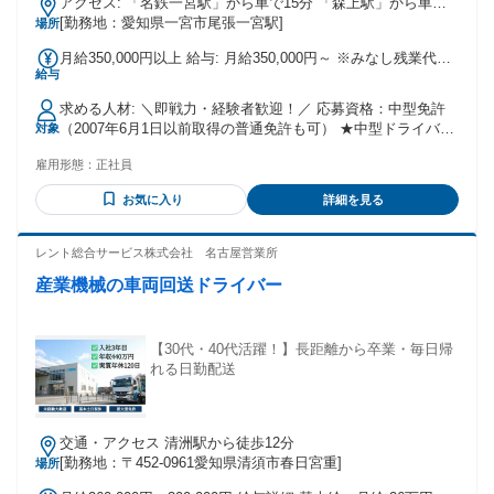
アクセス: 「名鉄一宮駅」から車で15分 「森上駅」から車で9
分 「上丸渕駅」から車で12分 「島氏永駅」から車で13分
[勤務地：愛知県一宮市尾張一宮駅]
場所
「妙興寺駅」から車で13分 「二子駅」から車で7分 「奥町
月給350,000円以上 給与: 月給350,000円～ ※みなし残業代＋
駅」から車で17分 「今伊勢駅」から車で19分 「萩原駅」から
給与
※月の配送回数によって給与アップ。 1日約２回転の配送です
徒歩で5分 ＊車通勤OK！
が＋αの配送をすることで給与アップ。 月収40万円以上の実
求める人材: ＼即戦力・経験者歓迎！／ 応募資格：中型免許
績あり。 平日はがっつり稼ぐ、土日はリフレッシュ。 メリハ
（2007年6月1日以前取得の普通免許も可） ★中型ドライバー
対象
リのある働き方ができます！ ※経験・能力を考慮いたしま
経験者優遇 ★大型免許・フォークリフト免許所持者歓迎
す！ ※一律手当含む ＜賞与あり＞ 決算賞与（8月） 特別賞与
雇用形態：
正社員
★20〜40代のドライバーが多数活躍中！ ▼こんな方にピッタ
（12月） ＜年収例＞ 入社1年目の想定年収／380万円〜500万
リ！ ・運転経験を活かして稼ぎたい ・泊まりや夜勤のない配
円 ＜+で以下手当あり＞ 安全手当 職能手当
お気に入り
詳細を見る
送がしたい ・大型ドライバーを目指したい ・管理職や配車な
どにもチャレンジしたい
レント総合サービス株式会社 名古屋営業所
産業機械の車両回送ドライバー
【30代・40代活躍！】長距離から卒業・毎日帰
れる日勤配送
交通・アクセス 清洲駅から徒歩12分
[勤務地：〒452-0961愛知県清須市春日宮重]
場所