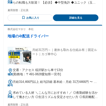
なし 全員に一律で支払われるその他手当金額：あり 1ヶ月あ
らの転職も大歓迎！ 【必須】 ◆中型免許 ◆ユニック（玉掛
対象
たり3万円
け小型移動式クレーン） 【歓迎】 ◆大型免許お持ちの方 ◆
雇用形態：
正社員
ドライバー経験がある方 【こんな方にもピッタリ！】 ◆安定
した収入が欲しい方 ◆景気による波が小さい業界で働きたい
お気に入り
詳細を見る
方 ◆正社員で腰を据えて働きたい方 ◆完全週休2日でしっか
り休みたい方 ◆日勤のみで家族との時間を大事にしたい方 ◆
ドライバー・運送業界では珍しい 土日休みを希望する方
株式会社マホリ 本社
地場の4t配送ドライバー
月給31万円～｜連休も取れる仕組み有｜固定ル
ート｜カゴ車中心
交通・アクセス 稲沢駅から車で13分
[勤務地：〒491-0828愛知県一宮市]
場所
月給314,466円以上 給与詳細 基本給：月給 31万4466円 〜 固
給与
定残業代：あり 【一律手当】 全員に一律で支払われる通勤・
皆勤・家族手当金額：あり 全員に一律で支払われるその他手
求めている人材 ＼こんな方におすすめ！／ ◎夜勤経験を活か
当金額：なし 月給31万266円以上＋通勤手当＋賞与年2回 【給
して働きたい方 ◎生活リズムを安定させたい方 ◎長距離配送
対象
与の内訳】 基本給178,000円 無事故手当5,000円 職務手当
から地場配送へ転職したい方 ◎毎日家族との時間を大切にし
30,000円 みなし残業手当76,951円(50時間分) みなし深夜手当
雇用形態：
正社員
たい方 ◎身体への負担を減らして長く働きたい方 ◎安定企業