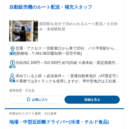
自動販売機のルート配送・補充スタッフ
巡回順を自分で決められるルート配送／土日休
み・未経験歓迎
交通・アクセス 一宮駅東口から車で20分、バス平島駅から徒
歩3分
[勤務地：〒491-0833愛知県一宮市平島]
場所
月給262,100円～310,500円 給与詳細 ※基本給・固定残業代の
給与
総額 基本給：月給 20万8400円 〜 24万6900円 固定残業代：
あり 1ヶ月あたり5万3700円 〜 6万3600円（固定残業時間：1
求めている人材 ＜必須条件＞ ・普通自動車免許（AT限定可）
ヶ月あたり30時間） 固定残業時間を超えた勤務時間について
※業務では2tトラックを使用しますが、準中型免許は入社後に
対象
は別途残業代を支給する 【一律手当】 全員に一律で支払われ
取得できます。（資格取得支援制度あり） ＜こんな方に向い
る通勤・皆勤・家族手当金額：なし 全員に一律で支払われる
雇用形態：
正社員
ています＞ ・未経験から正社員として長く働きたい方 ・決ま
その他手当金額：なし 【月給】年齢給・経験・能力を考慮の
った担当エリアをコツコツ回る仕事がしたい方 ・自分で効率
上、当社規定により決定いたします 【固定残業代】時間外労
お気に入り
詳細を見る
を考えながら仕事を進めることが好きな方 ・頑張った分が販
働の有無に関わらず30時間分を支給 月53,700円～63,600円支
売手当として評価される仕事がしたい方 ・土日休みで生活リ
給 【別途支給される手当】 ◆時間外勤務手当 ◆家族手当 ・
ズムを整えながら働きたい方 ・人と接することは好きだけ
有限会社スギウラ通商 大口倉庫
配偶者：月1万2000円 ・子ども：1人につき月5000円 ※3人目
ど、営業ノルマのある仕事ではない働き方をしたい方
以降は1人につき月2000円 ◆職種手当：月3000円以上 ◆役職
地場・中型近距離ドライバー(冷凍・チルド食品)
手当 ◆資格手当 ◆販売手当：販売本数に応じて支給 ◆住宅