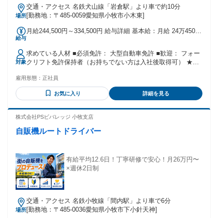
交通・アクセス 名鉄犬山線「岩倉駅」より車で約10分
[勤務地：〒485-0059愛知県小牧市小木東]
場所
月給244,500円～334,500円 給与詳細 基本給：月給 24万4500
給与
円 〜 33万4500円 固定残業代：なし 【一律手当】 全員に一律
で支払われる通勤・皆勤・家族手当金額：なし 全員に一律で
求めている人材 ■必須免許： 大型自動車免許 ■歓迎： フォー
支払われるその他手当金額：なし ※経験等考慮して決定 ■昇
クリフト免許保持者（お持ちでない方は入社後取得可） ★未
対象
給年1回(毎年4月に固定給の見直しを行っております) ■賞与年
経験でも「正社員として長く働きたい」という意欲のある方
2回 ■奨励手当（57,000円～90,000円※経験・習熟度による）
雇用形態：
正社員
歓迎！ ー 【こんな方歓迎！】 ・平ボディ車（平車）の経験
■通勤手当（上限なし※規定あり） ■家族手当 ■残業手当
がある方 精密機械をシート掛けや固縛でしっかり固定する技
お気に入り
詳細を見る
術をお持ちの方は、即戦力として優遇します。 ・機械輸送や
重量物輸送の経験者 「丁寧に運ぶ」「慎重に扱う」という意
識を大切にできる方を求めています。 ・フォークリフト・玉
株式会社PSビバレッジ 小牧支店
掛け・小型移動式クレーンの資格保持者 積み降ろし時に役立
自販機ルートドライバー
つ資格をお持ちの方は大歓迎です。（入社後の取得も可能で
す！） ・安定した環境で長く働きたい方 センコーグループの
基盤があるため、腰を据えて定年まで働きたいという意欲を
重視します。 ・中・長距離運転に抵抗がない方 近距離のみで
有給平均12.6日！丁寧研修で安心！月26万円〜
はなく全国への配送があり、運転そのものを楽しみながら稼
×週休2日制
ぎたい方に最適です。 【こんな方にピッタリです！】 ・「手
積み・手降ろしで体を壊したくない。でも、運転の仕事は続
けたい」という方 ・「走った分、頑張った分はしっかり給与
交通・アクセス 名鉄小牧線「間内駅」より車で6分
で還元してほしい」という方 ・「一人の時間も大切だが、帰
[勤務地：〒485-0036愛知県小牧市下小針天神]
場所
ってきたら気さくに話せる仲間がいる環境がいい」という方