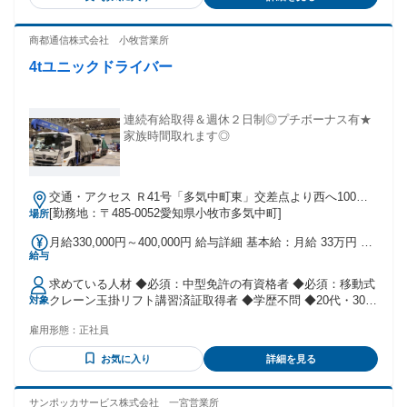
車免許（AT限定可） 実務年数問わず、クルマに携わる事が好
3級自動車整備士：1万円 2級自動車整備士：2万円 自動車検査
きな方を歓迎します。 葉栗オートは年間3000台以上の車検を
員：3万円 【体験入社可能】 入社前に体験入社が可能です。
こなす地域密着型の中古車販売店ですから、 一般的なディー
商都通信株式会社 小牧営業所
(時給1150円)
ラーでは携わらないオーバーホール等にも携われる環境があ
4tユニックドライバー
ります！ ＊会長も社長も元整備士。 従業員が安心して働ける
会社で、大好きな車いじりに携わりたい方を大歓迎！
連続有給取得＆週休２日制◎プチボーナス有★
家族時間取れます◎
交通・アクセス Ｒ41号「多気中町東」交差点より西へ100メ
ートル
[勤務地：〒485-0052愛知県小牧市多気中町]
場所
月給330,000円～400,000円 給与詳細 基本給：月給 33万円 〜
給与
40万円 固定残業代：なし 【一律手当】 全員に一律で支払わ
れる通勤・皆勤・家族手当金額：なし 全員に一律で支払われ
求めている人材 ◆必須：中型免許の有資格者 ◆必須：移動式
るその他手当金額：なし ※歩合給なし
クレーン玉掛リフト講習済証取得者 ◆学歴不問 ◆20代・30
対象
代・40代・50代のスタッフが活躍中！ 有資格者の方であれ
雇用形態：
正社員
ば､ 面接で実際にお会いして問題がなければ 基本的には採用
する方針です♪
お気に入り
詳細を見る
サンポッカサービス株式会社 一宮営業所