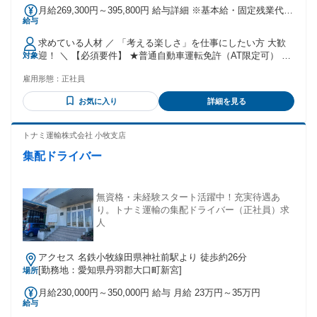
（小牧営業所は25名の風通しの良い組織です！）
月給269,300円～395,800円 給与詳細 ※基本給・固定残業代の
給与
総額 基本給：月給 20万円 〜 29万4000円 固定残業代：あり 1
ヶ月あたり6万9300円 〜 10万1800円（固定残業時間：1ヶ月
求めている人材 ／ 「考える楽しさ」を仕事にしたい方 大歓
あたり45時間） 固定残業時間を超えた勤務時間については別
迎！ ＼ 【必須要件】 ★普通自動車運転免許（AT限定可） ※
対象
途残業代を支給する 【一律手当】 全員に一律で支払われる通
運転するのに準中型が必要ではありますが、会社の免許取得
勤・皆勤・家族手当金額：なし 全員に一律で支払われるその
雇用形態：
正社員
費用支援制度により、免許取得をサポートします！！ 【歓迎
他手当金額：なし ※固定残業代は時間外労働の有無に関わら
要件】 ＊準中型・中型免許をお持ちの方（お持ちでなくても
ず支給。 ※経験・能力を考慮して優遇します。 ＊昇給・昇
お気に入り
詳細を見る
OK） ＊接客や営業など、人と接する経験がある方 ＊異業種
格：年1回（4月） ＊賞与：年2回支給（6月、12月） ＊交通費
から未経験で挑戦したい方 【こんな方歓迎】 ＊一人の時間が
規定支給
好きな方 ＊数字の変化を見るのが好きな方 ＊適度に体を動か
トナミ運輸株式会社 小牧支店
して働きたい方 年齢の条件と理由：あり（例外事由1号・60
集配ドライバー
歳未満（定年のため））
無資格・未経験スタート活躍中！充実待遇あ
り。トナミ運輸の集配ドライバー（正社員）求
人
アクセス 名鉄小牧線田県神社前駅より 徒歩約26分
[勤務地：愛知県丹羽郡大口町新宮]
場所
月給230,000円～350,000円 給与 月給 23万円～35万円
給与