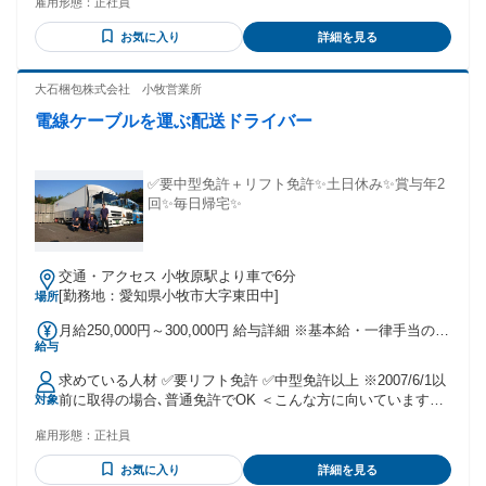
雇用形態：
正社員
免許手当1万円支給 家族手当1万円支給
お気に入り
詳細を見る
大石梱包株式会社 小牧営業所
電線ケーブルを運ぶ配送ドライバー
✅要中型免許＋リフト免許✨土日休み✨賞与年2
回✨毎日帰宅✨
交通・アクセス 小牧原駅より車で6分
[勤務地：愛知県小牧市大字東田中]
場所
月給250,000円～300,000円 給与詳細 ※基本給・一律手当の総
給与
額 基本給：月給 17万円 固定残業代：なし 【一律手当】 全員
に一律で支払われる通勤・皆勤・家族手当金額：あり 1ヶ月あ
求めている人材 ✅要リフト免許 ✅中型免許以上 ※2007/6/1以
たり1万5000円 全員に一律で支払われるその他手当金額：あ
前に取得の場合､普通免許でOK ＜こんな方に向いています＞
対象
り 1ヶ月あたり6万5000円 〜 11万5000円 通勤手当：1万円～2
・中型免許やリフト免許を活かしたい方 ・近距離配送で安定
万円（規定あり） 家族手当：配偶者5000円、子1人につき
雇用形態：
正社員
して働きたい方 ・長距離配送から地場配送へ変えたい方 ・40
2000円支給
代、50代前半から腰を据えて働きたい方 ・早朝勤務に抵抗が
お気に入り
詳細を見る
ない方 ・昼過ぎ以降の時間を有効に使いたい方 ・残業ありで