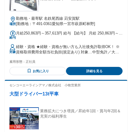
勤務地・最寄駅 名鉄尾西線 苅安賀駅
[勤務地：〒491-0361愛知県一宮市萩原町林野]
場所
月給250,863円～357,613円 給与 【給与】 月給 250,863円～
給与
357,613円 基本給：206,800円～294,800円 固定残業代：
44,063円～62,813円 ※時間外労働の有無にかかわらず固定残
経験・資格 ★経験・資格が無い方も入社後免許取得OK！ ※
業代として支給。 30時間を超える時間外労働は追加で支給し
資格取得費用全額当社負担(規定あり) 対象…中型免許／大型
対象
ます。 その他手当 ・評価基準に準じた「配送品質手当」を時
免許／フォークリフト免許 ・18歳以上(深夜帯勤務があるた
給に付加します。 ★特別手当(最大30,000円/半期) ドライバー
雇用形態：
正社員
め、労働基準法による) ・中型自動車免許 ・準中型自動車免
評価制度に基づき、月額最大5,000円を支給！ ※毎月支給では
許 ・フォークリフト免許 をお持ちの方優遇いたします！
なく、半期ごとにまとめて支給されるため、まとまった収入
お気に入り
詳細を見る
★2007年6月1日以前に普通免許取得 された方は3t・4tトラッ
アップが可能です。 日々の頑張りがしっかり評価され、収入
クに乗れます！ 経験・学歴・年齢不問！ 外国籍の方は、日本
として還元される仕組みです！ 【収入例】 入社1年目 55歳:年
語能力試験N2程度の日本語を理解できる方。
センコーエーラインアマノ株式会社 小牧営業所
収480万円(月390,000円＋特別手当年2回) 入社5年目 56歳:年収
560万円(月460,000円＋特別手当年2回) ・経験や年齢を考慮し
大型ドライバー13t平車
てコースを決めていきます！ ・入社後の研修期間…時給1,140
円 ※1～2週間程度ですが経験・スキルにより短縮します。 ※
深夜帯の勤務になった場合、割増分25％をお支払いします。
業務拡大につき増員／昇給年1回・賞与年2回＆
【交通費】 上限月30,000円支給
充実の福利厚生