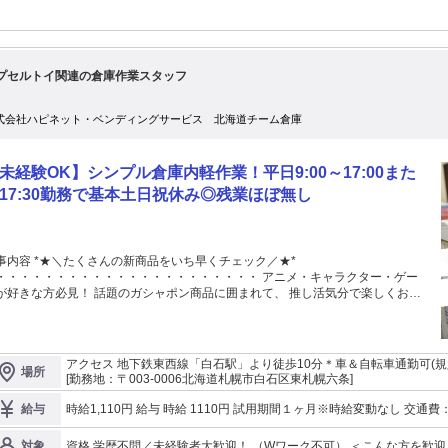
プセルトイ関連の倉庫作業スタッフ
式会社ハピネット・ベンディングサービス 北海道チーム倉庫
未経験OK】シンプル倉庫内軽作業！平日9:00～17:00また
17:30勤務で基本土日祝休み◎残業ほぼ無し
事内容 *★＼たくさんの新商品をいち早くチェック／★*
・・・・・・・・・・・・・・・・・・・・・・ アニメ・キャラクター・ゲー
が好きな方必見！ 話題のガシャポン商品に囲まれて、 推し活気分で楽しくお仕
 「好き」を仕事にしたい方、是非ご応募ください♪ ＿＿＿＿＿＿＿
＿＿＿＿＿＿＿＿＿＿＿＿＿ *★＼カプセルトイを扱う倉庫作業／★*
・・・・・・・・・・・・・・・・・・・・・・ ■棚から商品を選び出して 入
した商品をお店ごとに振り分ける ■ガシャポン自販機へ商品をセット＆抜き取り
アクセス 地下鉄東西線「白石駅」より徒歩10分＊車＆自転車通勤可(規
場所
機械への簡単な部品取り付け ■商品の棚卸 など、簡単な作業をお願いします。 ※
給
[勤務地：〒003-0006北海道札幌市白石区東札幌六条]
員と一緒に札幌市内の量販店を巡回し、商品の補充をしていたく場合もございま
 チームでコミュニケーションを
時給1,110円 給与 時給 1110円 試用期間１ヶ月※時給変動なし 交通費：交通費支給 ●自転車通勤： 自転車通勤手
給与
りながら 業務に取り組んでいきましょう。 ＿＿＿＿＿＿＿＿＿＿＿＿＿＿＿＿
当支給(当社規定) ご自宅～勤務地が原則1km以上で、 通勤経路の全
＿＿ *★＼基本平日勤務で働きやすさバッチリ／★*
資格 学歴不問／未経験者大歓迎！ （Wワーク不可） ＜こんな方を歓迎します＞ ■積極的にコミュニケーションが
対象