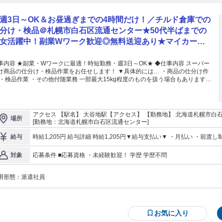
週3日～OK＆お昼過ぎまでの4時間だけ！／チルド倉庫での
分け・検品＠札幌市白石区流通センター★50代半ばまでの
女活躍中！副業Wワーク歓迎◎無料送迎あり★マイカー・
イク・自転車通勤可能！履歴書&来社不要のかんたんWEB
録！（JP）/№1633
内容 ★副業・Wワークに最適！時短勤務・週3日～OK★ ◆仕事内容 スーパー
商品の仕分け・検品作業をお任せします！ ▼具体的には… ・商品の仕分け作
検品作業 ・その他付随業務 一部最大15kg程度のものを扱う場合もあります
持ち運びは一時的な作業がメインです。 ★みんなで一斉に作業するので安心
ート体制ありで未経験でもOK ■お仕事の特徴 ・幅広い世代の男女スタッフ
躍中！ ・カンタン作業で未経験でも安心♪ ・短時間勤務でプライベートも充実さ
やすい◎
アクセス 【駅名】 大谷地駅【アクセス】 【勤務地】 北海道札幌市白石区流通センター 【ア
場所
徒歩15分 ※車・自転車通勤可 ※大谷地駅からの送迎バスあり 【株式会社ミライル札幌第二支店】 〒060-0002 北
[勤務地：北海道札幌市白石区流通センター]
海道札幌市中央区北2条西3丁目1－21 札幌北2条ビル7F ※さっぽろ
時給1,205円 給与詳細 時給1,205円▼給与支払い▼ ・月払い ・前渡し制度
給与
不要のWEB登録開催中！
も安心★ 固定残業代 無し 試用期間 無し 通勤手当 無し
応募条件 ■応募資格 ・未経験歓迎！ 学歴 学歴不問
対象
用形態：
派遣社員
お気に入り