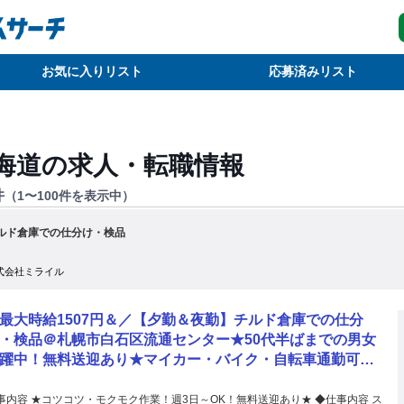
お気に入りリスト
応募済みリスト
海道
の求人・転職情報
件
（
1
〜
100
件を表示中）
ルド倉庫での仕分け・検品
式会社ミライル
最大時給1507円＆／【夕勤＆夜勤】チルド倉庫での仕分
・検品＠札幌市白石区流通センター★50代半ばまでの男女
躍中！無料送迎あり★マイカー・バイク・自転車通勤可
！履歴書&来社不要のかんたんWEB登録！（JP）/№1554
事内容 ★コツコツ・モクモク作業！週3日～OK！無料送迎あり★ ◆仕事内容 ス