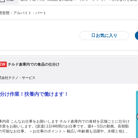
・・・・・・・・・・・・・・・・・・・・・・ 月・金9:00～17:30 火・水・
とれる方 ■コツコツ作業が得意な方 ■1年以上の長期勤務できる方 ■体を動かしな
9:00～17:00 が基本の勤務時間です。など、時間の相談に 乗ることも可能で
フが活躍中！＞ ■子育てが落ち着いてしっかり働きたい主婦(夫)さん 
！お気軽にご相談ください。 残業もほとんどなくほとんど定時にお仕事が終わ
用形態：
アルバイト・パート
ーさん
ため、 帰りに買い物をしたり、プライベートの時間を 楽しんだりすることもで
ますよ。 髪色自由・ネイルもOKなので（付け爪は不可） 自分らしく働ける環境
す♪ ＿＿＿＿＿＿＿＿＿＿＿＿＿＿＿＿＿＿＿＿＿＿＿
お気に入り
チルド倉庫内での食品の仕分け
式会社テクノ・サービス
分け作業！扶養内で働けます！
事内容 こんなお仕事をお願いします チルド倉庫内での食材を店舗ごとに仕分け
お願いします。(派遣) 1日4時間のお仕事です。週4～5日の勤務。長期勤
お仕事。 ＜お仕事のポイント＞ 幅広い年齢層も活躍中。水曜と他1～2
休み。お仕事ゲットのチャンスは今。ご応募お待ちしています。 給与即払いサ