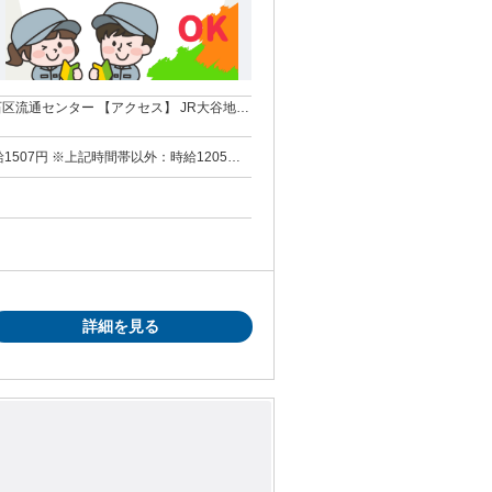
クセス】 JR大谷地駅
〒
F ※さっぽろ駅徒歩3分、大通駅徒歩5分 ※履
：時給1507円 ※上記時間帯以外：時給1205円
詳細を見る