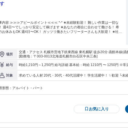
みや相談を受け止め、状況に合わせて柔軟に対応し、働きやすい環境をサポート
す
方 テクノ・サービスでは、派遣、紹介予定派遣、請負な
、多様な働き方を選べるので、 自分に合った働き方を見つけることができま
。 紹介予定派遣や、派遣先への社員登用実績のある求人もあり！正社員として
きたい方にもおすすめです。 製造職以外のお仕事も数多く取り扱っております
イント≪≪≪ *-* ✬未経験歓迎！ 難しい作業は一切な
でご紹介が可能です♪…例えば販売やサービス系のお仕事等 あなたの就業をしっ
たの都合に合わせて働ける！ 希
す！ まだまだ進化中！テクノ・サービスの更なる充実サービス！ ＊
K 週4日〜OK！ ガッツリ働きたいフリーターさんも大歓迎！ ✬社割
ヶ国語対応のグローバルセンター！ ＊SNSで最新情報をお届け！ ＊スキルアッ
ーズナブルな食堂完備 誕生日にはお菓子のプレ
したい方向け→学習アプリで自分磨き！オンライン講座やスキルチェックテスト
麗！ 空調完備も対応しておりますので 夏も冬も働きや
ご用意してます！ ＊スタッフ専用アプリ一つで全て完結！仕事探しも即払いシ
^ ✬積極的に正社員登用も実施中！ 正社員を目指したい方も大歓
テムもスマホでラクラク管理！
す！ *-* 【仕事内容】 倉庫
交通・アクセス 札幌市営地下鉄東西線 東札幌駅 徒歩20分 函館本線(函館
場所
で野菜やお肉など、 給食に使われる食材の 仕分け・運搬作業をお願いします。
条3丁目」下車／徒歩3分
[勤務地：〒003-0013北海道札幌市白石区中央三条]
温・チルド・冷凍の倉庫内にて、 商品を段ボールなどの箱に詰めたり、 指定の
運んだりするお仕事です。 少し重たいものの持ち運びを伴うため、 適度に
時給1,210円～1,250円 給与詳細 基本給：時給 1210円 〜 1250円 ※常温・チルド・冷凍など 担当する倉庫によっ
給与
を動かしながらアクティブに働きたい方にぴったりです。 1度流れを覚えてしま
て 時給が変動する場合がありますので、 詳しくは面接の際などに ご説明いたします。 ◇昇給あり：(年1回/8月)
ば、 あとは個人でモクモクと作業！ ある程度はご自身のペースで働けます^^ ≪
◆残業代別途支給 ◆深夜割増有 ◆フォークリフト運転免許資格手当(
求めている人材 20代・30代・40代活躍中！ 学生活躍中！ ✨歓迎 └未経験者OK └ブランクのある方 └フリーター
対象
経験でも大丈夫！≫ 扱うのは身近な食品なので、 初めてでも問題なし！ 先輩ス
合) └5,000円/月
派手でなければネイル・ピアスOK！ 派手でなければ髪型・髪色自由！ 現在契
ッフが親切に教えますし、 体の負担など気になるかと思いますが、 業務を続け
わず応募可能ですが、 ・立ち仕事が中心の業務です。 ・伝票などの細かい文字を確認す
上で心配はいりません。 難しい作業は一切ないので、 徐々に業務に慣れていっ
用形態：
アルバイト・パート
めご確認ください。
働きながら筋トレ代わりに体を動かしたい」 「スポーツ経験を活
い」という方も大歓迎です！ 人と話すのが苦手な方、 コミュニケーション
い方もOK！ 【勤務時間】 シフト制（週4日〜勤務OK） シフト例）
〜14:00 8:00～17:00 13:00～22:00 ※17：00以降出勤の短時間勤務もOK ※
お気に入り
代支給 ※冷凍庫作業者は1時間に1回暖取り休憩あり 給料からは引かれません
希望休の取得も可！／ 勤務日数や曜日はご相談ください。 固定シフトの希望も
養食品株式会社について＞ 当社は、創業71年を迎えました。
食」を通して健康な未来を考え、 学校・病院、施設、幼稚園、自衛隊、 事業所
へ「安心・安全・新鮮」な 給食の業務用食材を 提供している会社です。 積極的