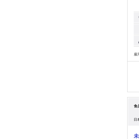
ー
までお問
職務
変ですよね。 で
要
職
「
う・
す
す！ 【テクノ・サービスで、自分らしい働き方を
か
雇
事
た
利
払
ス
厚
独自
充
す
接
食
2
社
か
日
め
ィ
大
未
安