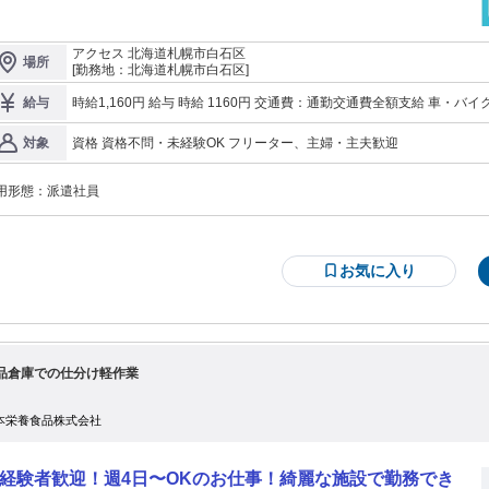
ビスは就業状況によって利用できないケースがございます。詳細はオペレーター
合せください。 ■面接無しで気軽にスタート！ 求人を探して、 履歴書や
経歴書を書いて、 緊張しながら面接して…。 仕事を決めるのってけっこう大
アクセス 北海道札幌市白石区
場所
も、当社では面接はありません！ 「来社も不要」「志望動機も不
[勤務地：北海道札幌市白石区]
」「履歴書も不要」です！ オンライン登録なら5分で簡単に登録が可能です◎ ■
場見学で事前に不安を解消◎ 専任担当と一緒に事前に職場見学ができます！
時給1,160円 給与 時給 1160円 交通費：通勤交通費全額支給 車・
給与
どんな雰囲気？」 「仕事って具体的に何やるの？」 「自分に出来そ
します。 車・バイク通勤の方にも嬉しいガソリン代の支給もあります！
・・？」 「一緒に働く人はどの世代が多いの？」 など、チェックできます。
資格 資格不問・未経験OK フリーター、主婦・主夫歓迎
対象
ぐに働きたい方も、 じっくり仕事選びをしたい方も 専任担当がサポートしま
叶えよう！】 この数年、皆さま
らの貴重なご意見を真摯に受け止め、サービスの質の向上に努めました。 お仕
用形態：
派遣社員
をしながら、進化したテクノ・サービスを実感してみてください★ 実際に働い
方たちの声を元に、テクノ・サービスで働くメリットをご紹介！ 1. 充実した福
厚生 ・リクルートグループでの団体保険加入可能♪保険料最大37%OFF！ ・「即
いサービス」利用可能！給料日を待たずに給与を受け取れる日払いに対応したシ
お気に入り
テムです。（規定有） ・各種社会保険完備（雇用保険、労災保険、健康保険、
生年金保険） ・有給休暇 ・定期健康診断 各種保険以外にも、テクノ・サービス
の福利厚生があり、安心して働くことができます。 2.キャリアアップ支援の
実 「あんしん資格取得制度」全額当社負担で資格取得にチャレンジが可能で
！ （フォークリフト運転・床上操作式クレーン・玉掛け・ガス溶接・アーク溶
） ＊2021年に制度を開始してから、1030名以上の方が資格を取得しています。
品倉庫での仕分け軽作業
つ以上の資格を取得したスタッフも多く、総取得数は1400以上になります。(自
調べ) 未経験の方でも安心して働けるよう、充実した教育制度。 ＊「資格がない
ら、このお仕事では働けない…」と諦めていたあなたもご安心ください！ 3. き
本栄養食品株式会社
細かいサポート体制 テクノ・サービスでは、求職者一人ひとりに専任のコーデ
ネーターがつき、きめ細かいサポートを行います。 仕事探し：あなたの思いを
事に希望条件に合った仕事を紹介します。 就業前：職場見学や面接対策など、
経験者歓迎！週4日〜OKのお仕事！綺麗な施設で勤務でき
心して就業できるよう細かいことも、ちゃんと確認します。 就業後：就業中の