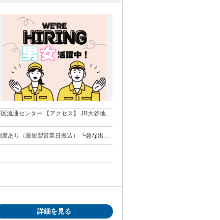
クセス】 JR大谷地駅
駅徒歩3分、大通駅徒歩5分 ※履歴書も来社も
あり（最短翌営業日振込） ┗急な出費
詳細を見る