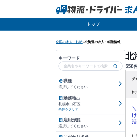
トップ
全国の求人・転職
北海道の求人・転職情報
>
北
キーワード
558
チ
職種
選択してください
株
勤務地
(1)
札幌市白石区
＼
条件をクリア
け
雇用形態
活
選択してください
能
仕