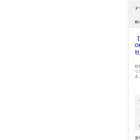
に
ド
も可能！ パート⇒契約社員
昇格した
さい！ ＜少しでもピンときた方へ＞
株
庫内の仕
0
いて 
【
い
O
社
仕事内容: ※電話応募大歓迎※
ッ
え
庫
丁
◆
雇