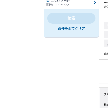
こだわり条件
ーパ
選択してください
分け作
ート体
中
検索
◎
条件を全てクリア
雇
チ
株