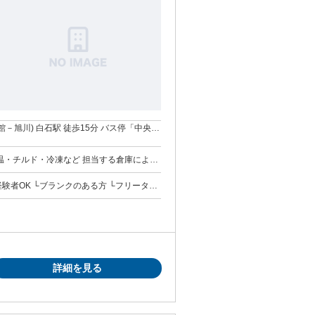
－旭川) 白石駅 徒歩15分 バス停「中央3
日常的にフォークリフト作業に従事した場
約社員/正社員の方もOK！ ※年齢問
る 作業があります。 予
詳細を見る