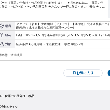
ー向け商品の仕分け・検品作業をお任せします！ ▼具体的には… ・商品の仕
業 ・検品作業 ・その他付随業務 ★みんなで一斉に作業するので安心 ★サポ
制ありで未経験でもOK ■お仕事の特徴 ・幅広い世代の男女スタッフ活躍
！ ・カンタン作業で未経験でも安心♪ ・シフト相談OK！プライベートとも両立
アクセス 【駅名】 大谷地駅【アクセス】 【勤務地】 北海道札幌市白石区流通センター 【ア
場所
徒歩15分 ※車・バイク・自転車通勤可 ※大谷地駅からの送迎バスあり 【株式会社ミライル札幌第二支店】 
[勤務地：北海道札幌市白石区流通センター]
060-0002 北海道札幌市中央区北2条西3丁目1－21 札幌北2条ビル7
時給1,205円～1,507円 給与詳細 時給1,205~1,507円22時～翌5時
給与
歴書も来社も不要のWEB登録開催中！
▼給与支払い▼ ・月払い ・前渡し制度あり（最短翌営業日振込） ┗急な出費も安心★ 固定残業代 無し 試用期間
無し 通勤手当 無し
応募条件 ■応募資格 ・未経験歓迎！ 学歴 学歴不問
対象
用形態：
派遣社員
お気に入り
ルド倉庫での仕分け・検品
式会社ミライル