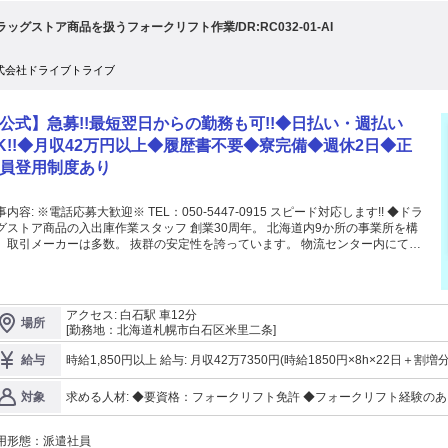
正社員登用も実施中！ 手厚いサポートを受けながら、 段階的なステップアップ
ラッグストア商品を扱うフォークリフト作業/DR:RC032-01-AI
⇒倉庫限定正社員⇒正社員 直近3年間では延べ15名が
 実績があります！ 少しでもご興味ありましたら、 ぜひ一度、ご連絡くだ
 学校終わりに働きたい 夕方から勤務したい 倉
式会社ドライブトライブ
事が初めて不満 などなど 少しでも文章を読んで気になる点がある方は
11-813-5287（採用担当）まで お気軽にお電話ください！ お電話で仕事内容につ
ご回答することも可能です！ ※もしくは応募画面から お気軽にご応募くださ
公式】急募!!最短翌日からの勤務も可!!◆日払い・週払い
！
K!!◆月収42万円以上◆履歴書不要◆寮完備◆週休2日◆正
員登用制度あり
 TEL：050-5447-0915 スピード対応します!! ◆ドラ
グストア商品の入出庫作業スタッフ 創業30周年。 北海道内9か所の事業所を構
、取引メーカーは多数。 抜群の安定性を誇っています。 物流センター内にて入
から出庫までの作業を行う 新たなメンバーを募集しています。 適性に合わせて
寧に教えますので、 未経験の方も安心してご応募ください。 ◆20代活躍中
30代活躍中 ◆40代活躍中 ◆50代活躍中 ◆中高年活躍中
アクセス: 白石駅 車12分
場所
[勤務地：北海道札幌市白石区米里二条]
時給1,850円以上 給与: 月収42万7350円(時給1850円×8h×22日＋割増
給与
求める人材: ◆要資格：フォークリフト免許 ◆フォークリフト経験のある方(カウンター/リーチどちらか必須) ◆学
対象
歴不問
用形態：
派遣社員