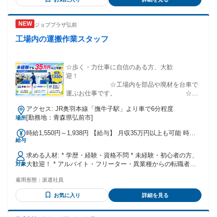
新卒歓迎 ✅社会人経験10年以上歓迎 ✅フリーター歓迎 ✅職歴
不問 ✅男女不問 ✅無資格OK ✅Uターン、Iターン歓迎 ✅離職
者の方も歓迎 ◆実務経験不問 未経験でもしっかり活躍できる
ジョブプラザ弘前
よう、丁寧にレクチャーします◎ 年齢の条件と理由：あり
（例外事由3号のイ・50歳未満（長期勤続によるキャリア形成
工場内の運搬作業スタッフ
のため））
☆歩く・力仕事に自信のある方、大歓
迎！
☆工場内を部品や廃材を台車で
運ぶお仕事です。 ☆短
期ではありません
アクセス: JR奥羽本線「撫牛子駅」より車で6分程度
[勤務地：青森県弘前市]
場所
時給1,550円～1,938円 【給与】 月収35万円以上も可能 時給
給与
1,550円～1,938円（交通費別途支給） （例：20日勤務+残業
40h+深夜56.66h+交通費） 【ポイント】 ・ 時給1,550～
求める人材: * 学歴・経験・資格不問 * 未経験・初心者の方、
1,938円 ・ 交通費、別途支給！ ・ マイカー通勤OK！（無
大歓迎！ * アルバイト・フリーター・異業種からの転職者な
対象
料駐車場あり） ・ 未経験OK！ ・ 歩く、力仕事に自信の
ど多数の方がご活躍されています。 * 18歳以上の方（深夜業
ある方、大歓迎！ ・ 優しく教えてもらえるので安心です。
雇用形態：
派遣社員
に従事する為） * Iターン・Uターン希望者も歓迎します！
・ 4日働いて2日お休みのシフト制 ・ 学歴・経験不問！
・ 事前の工場見学あり。実際のお仕事を見てから決められ
お気に入り
詳細を見る
るので安心です。 ・ 当社の専任担当者がおりますので、勤
務開始後のアフターフォローも万全です。 【入社日・期間】