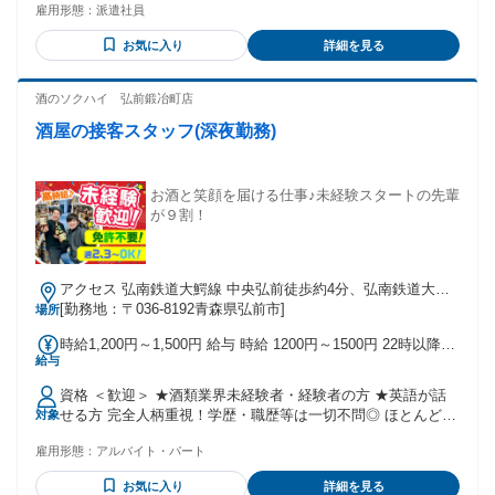
日に銀行振り込み 【試用期間】 14日間 【試用期間】 14日間
雇用形態：
派遣社員
（同条件）期間中の待遇に変動はありません 時給1050円
お気に入り
詳細を見る
酒のソクハイ 弘前鍛冶町店
酒屋の接客スタッフ(深夜勤務)
お酒と笑顔を届ける仕事♪未経験スタートの先輩
が９割！
アクセス 弘南鉄道大鰐線 中央弘前徒歩約4分、弘南鉄道大鰐
線 弘高下徒歩約14分、ＪＲ奥羽本線 弘前中央口徒歩約18分
[勤務地：〒036-8192青森県弘前市]
場所
時給1,200円～1,500円 給与 時給 1200円～1500円 22時以降は
給与
時給25%UP！1500円◎ 交通費：交通費支給 ◇交通費規定支
給 ◇アクセス：弘前中央駅より徒歩 5 分 ※従業員専用の駐車
資格 ＜歓迎＞ ★酒類業界未経験者・経験者の方 ★英語が話
場は設けておりませんので、自家用車等での通勤につきまし
せる方 完全人柄重視！学歴・職歴等は一切不問◎ ほとんどの
対象
て、駐車料金等は個人負担となります。
スタッフが業界未経験です！ お酒の知識や資格、経験が全く
雇用形態：
アルバイト・パート
なくても問題ナシ！ 人と話すことやコミュニケーションをと
るのが得意な方、 お客様の「ありがとう！」にやりがいを感
お気に入り
詳細を見る
じる方は活躍間違いなしです！ 他にも食品販売経験がある方