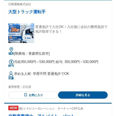
以上も可能です！ ✅入社祝い金10万円支給。
◤ 買取専門店 大吉について ◢| ￣￣￣￣￣￣￣￣￣￣￣￣￣
日興運輸株式会社
￣￣￣￣￣￣￣ 私たちは全国1900店舗以上を展開している リ
大型トラック運転手
ユース業界の大手ブランドです。 単なる買取店ではなく、お
客様に 「楽しい空間の提供」を目的としています。 お客様が
楽しんでいただけるような 空間づくりを心掛け、お客様がお
帰りに なるときに「楽しかった、ありがとう」と 言っていた
普通免許で入社OK！入社後に会社の費用負担で
だけるような接客を 目指しています。 当社の特徴はただ価格
免許取得できる！
を提示するだけで なく、しっかりとお客様に買取価格の 設定
のご説明を行うことです。 これは他社ではなかなかできない
ことであり 私たちならではの強みとなっています。 ⭐当社の
特徴⭐ ￣￣￣￣￣￣￣￣￣￣￣￣ 当社ではチームで支え合う
[勤務地：青森県弘前市]
場所
文化を大切に しており、管理されすぎない自由な 雰囲気の中
で、あなたの強みを活かした 働き方ができます。 買取という
月給350,000円～530,000円 給与: 350,000円～530,000円
商売よりも 「楽しい空間を提供するサービス」として お客様
給与
に接していただき、 「人との関係性」や「感覚」を 大切にで
きる方を求めています。 あなたの「らしさ」が接客に活きる
求める人材: 学歴不問 普通免許でOK
環境で 共感力や会話力、空気を読む力を 発揮してみません
対象
か？ たまにはゆっくり休みたい方にも、 ４連休が取れる勤務
体系と なっております！ 年齢の条件と理由：あり（例外事由
雇用形態：
正社員
3号のイ・45歳未満（長期勤続によるキャリア形成のため））
お気に入り
詳細を見る
(株)ミヤビコーポレーション サーティーCRF弘前