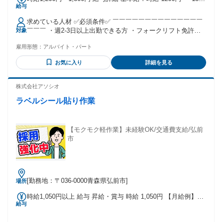
給与
円 ※通勤費支給あり
求めている人材 ✅必須条件✅ ￣￣￣￣￣￣￣￣￣￣￣￣￣￣
￣￣￣ ・週2-3日以上出勤できる方 ・フォークリフト免許を
対象
お持ちの方 ・トラック（または軽トラ）からの上げ下ろしが
雇用形態：
アルバイト・パート
スムーズにできる方 ※未経験でも大丈夫! 丁寧に指導しま
す。 ✅歓迎条件✅ ￣￣￣￣￣￣￣￣￣￣￣￣￣￣￣￣￣ ・配
お気に入り
詳細を見る
送経験者歓迎します。 ・りんごコンテナを用いてのリフト経
験がある方 ＝＝＝＝＝＝＝＝＝＝＝＝＝＝＝＝＝＝ あなたの
経験や強みを、 ぜひ当社で活かしてください！ 未経験からス
株式会社アソシオ
タートしたスタッフも 多数活躍中です！ りんご産業に興味が
ラベルシール貼り作業
ある方、 地域を元気にしたい方――。 そんな想いを持ってい
る方の ご応募をお待ちしています！ ＝＝＝＝＝＝＝＝＝＝＝
＝＝＝＝＝＝＝
【モクモク軽作業】未経験OK/交通費支給/弘前
市
[勤務地：〒036-0000青森県弘前市]
場所
時給1,050円以上 給与 昇給・賞与 時給 1,050円 【月給例】
給与
161,000円（月22日勤務の場合） 【各種手当】 時間外手当 通
勤手当（上限/月15,000円） 【給与支払い】 月末締め翌月15