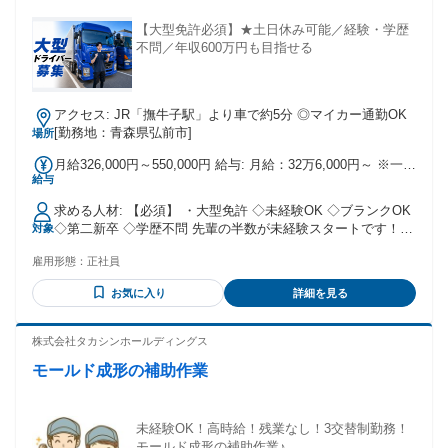
【大型免許必須】★土日休み可能／経験・学歴
不問／年収600万円も目指せる
アクセス: JR「撫牛子駅」より車で約5分 ◎マイカー通勤OK
[勤務地：青森県弘前市]
場所
月給326,000円～550,000円 給与: 月給：32万6,000円～ ※一律
給与
手当含む ※◎対応件数により支給する運行手当あり 輸送件数
を増やしていくことで収入アップを目指せます！ 初年度の年
求める人材: 【必須】 ・大型免許 ◇未経験OK ◇ブランクOK
収 400万円～600万円 モデル年収例 年収600万円（経験3年）
◇第二新卒 ◇学歴不問 先輩の半数が未経験スタートです！
対象
◆賞与／年2回 ◆運行手当 ◆休日出勤手当 ◆土曜出勤手当 ◆
＜こんな方にピッタリ＞ ・デスクワークよりも現場仕事があ
泊り手当（土日に泊まりがあった場合／1万円）
雇用形態：
正社員
っている方 ・安定企業で長く腰を据えて働きたい方 ・フリー
ターから正社員をめざしたい方 ・長距離ドライバー、ルート
お気に入り
詳細を見る
配送ドライバー、中型ドライバー、などの経験を活かしたい
方 20代〜40代まで活躍中！ 元工場スタッフや倉庫作業員な
ど、 異業種から転職した先輩も多数♪
株式会社タカシンホールディングス
モールド成形の補助作業
未経験OK！高時給！残業なし！3交替制勤務！
モールド成形の補助作業♪