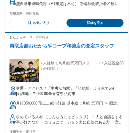
【厳冬期/12月～2月は月給230000円程度が見込み給与】 ・歩
型自動車運転免許（AT限定は不可） ②危険物取扱者乙種4類
対象
合給として別途1円／1Lを支給 ※繁忙期では、月間50000KL程
兼業農家の方や未就業の方などに最適な求人です！ 例年、資
度の配送となる為、 基本給に加えて歩合給として 上記の月給
雇用形態：
契約社員
格を活用するシニアの方も活躍中！ 【冬季限定勤務をご希望
180000円に＋5万円が 歩合給として追加となるイメージで
の方は開始可能な時期をご相談ください】
す。 試用・研修期間：3ヶ月 試用・研修期間の条件：本採用
お気に入り
詳細を見る
と同じ
おたからや コープ和徳店
買取店舗おたからやコープ和徳店の査定スタッフ
⭐未経験でも月給35万円スタート！⭐入社祝金60
万円支給！
交通・アクセス ⭐「中央弘前駅」「弘前駅」より車で5分
[勤務地：〒036-8045青森県弘前市]
場所
月給350,000円以上 給与詳細 基本給：月給 35万円 〜 固定残
給与
業代：なし 【一律手当】 全員に一律で支払われる通勤・皆
勤・家族手当金額：なし 全員に一律で支払われるその他手当
求めている人材 【こんな方にはピッタリ】 ・人と会話をする
金額：なし ※経験・能力を考慮して決定します。 ✅昇給年1
事が好きな方 ・コミュニケーション力に自信のある方 ・営業
対象
回(定期昇給に加えて実績に応じて随時) ✅年2回 【入社祝金60
経験がある方 ・第二新卒 ・完全未経験者で買取業界に興味の
万円支給】 ・入社祝金/10万円支給(3ヶ月の研修終了後支給)
雇用形態：
正社員
ある方 ・向上心や好奇心、積極性がある方 ★いずれか一つで