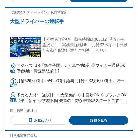
や、 居酒屋など飲食店で勤務していた方、 ピッキング・仕分
けなど軽作業のアルバイト経験がある方などなど.. どなたも
【株式会社ディーライン】弘前営業所
大歓迎です♪
大型ドライバーの運転手
【大型免許必須】勤務時間は365日24時間から
選択可！｜実務未経験OK｜月給32.6万～｜日勤
も夜勤も配送距離もご相談ください！
アクセス: JR「撫牛子駅」より車で約5分 ◎マイカー通勤OK
[勤務地：青森県弘前市]
場所
月給326,000円～550,000円 給与: 月給：32万6,000円～ ※一律
給与
手当含む ※◎対応件数により支給する運行手当あり 輸送件数
を増やしていくことで収入アップを目指せます！ 初年度の年
求める人材: 【必須】 ・大型免許 ◇未経験OK ◇ブランクOK
収 400万円～600万円 モデル年収例 年収600万円（経験3年）
◇第二新卒 ◇学歴不問 先輩の半数が未経験スタートです！
対象
◆賞与／年2回 ◆運行手当 ◆休日出勤手当 ◆土曜出勤手当 ◆
＜こんな方にピッタリ＞ ・デスクワークよりも現場仕事があ
泊り手当（土日に泊まりがあった場合／1万円）
雇用形態：
正社員
っている方 ・安定企業で長く腰を据えて働きたい方 ・フリー
ターから正社員をめざしたい方 ・長距離ドライバー、ルート
お気に入り
詳細を見る
配送ドライバー、中型ドライバー、などの経験を活かしたい
方 20代〜40代まで活躍中！ 元工場スタッフや倉庫作業員な
ど、 異業種から転職した先輩も多数♪
日興運輸株式会社