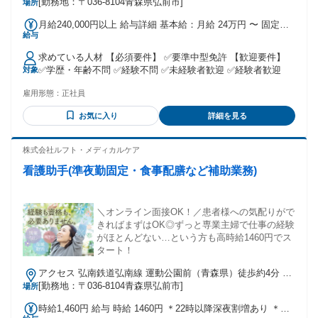
[勤務地：〒036-8104青森県弘前市]
場所
月給240,000円以上 給与詳細 基本給：月給 24万円 〜 固定残
給与
業代：なし 【一律手当】 全員に一律で支払われる通勤・皆
勤・家族手当金額：なし 全員に一律で支払われるその他手当
求めている人材 【必須要件】 ✅要準中型免許 【歓迎要件】
金額：なし ✨試用期間は2週間～1ヶ月 試用・研修期間：3ヶ
✅学歴・年齢不問 ✅経験不問 ✅未経験者歓迎 ✅経験者歓迎
対象
月 試用・研修期間の条件：給与条件が異なる 【給与】 本採
用と異なる 基本給 : 月給 22万円 固定残業代：なし 【一律手
雇用形態：
正社員
当】 全員に一律で支払われる通勤・皆勤・家族手当金額：な
し 全員に一律で支払われるその他手当金額：なし
お気に入り
詳細を見る
株式会社ルフト・メディカルケア
看護助手(準夜勤固定・食事配膳など補助業務)
＼オンライン面接OK！／患者様への気配りがで
きればまずはOK◎ずっと専業主婦で仕事の経験
がほとんどない…という方も高時給1460円でス
タート！
アクセス 弘南鉄道弘南線 運動公園前（青森県）徒歩約4分 運
動公園前駅より徒歩4分 ★車通勤OK(指定駐車場あり)
[勤務地：〒036-8104青森県弘前市]
場所
時給1,460円 給与 時給 1460円 ＊22時以降深夜割増あり ＊給