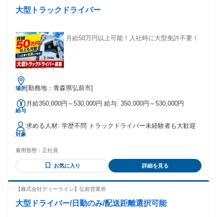
大型トラックドライバー
月給50万円以上可能！入社時に大型免許不要！
[勤務地：青森県弘前市]
場所
月給350,000円～530,000円 給与: 350,000円～530,000円
給与
求める人材: 学歴不問 トラックドライバー未経験者も大歓迎
対象
雇用形態：
正社員
お気に入り
詳細を見る
【株式会社ディーライン】弘前営業所
大型ドライバー/日勤のみ/配送距離選択可能