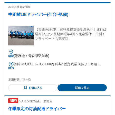
株式会社丸祐運送
中距離10tドライバー(仙台~弘前)
【普通免許OK！資格取得支援制度あり】運行は
週3日だけ／長期休暇年4回＆完全週休二日制！
プライベートも充実◎
[勤務地：青森県弘前市]
場所
月給283,000円～358,000円 給与: 固定残業代あり：月給
給与
￥283,000 〜 ￥358,000は1か月当たりの固定残業代
￥70,000（50時間相当分）を含む。50時間を超える残業代は
追加で支給する。
雇用形態：
正社員
お気に入り
詳細を見る
シナネン株式会社 弘前店
冬季限定の灯油配送ドライバー