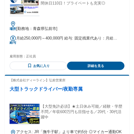
間休日110日！プライベートも充実◎
[勤務地：青森県弘前市]
場所
月給250,000円～400,000円 給与: 固定残業代あり：月給
給与
￥250,000 〜 ￥400,000は1か月当たりの固定残業代
￥40,000（30時間相当分）を含む。30時間を超える残業代は
追加で支給する。
雇用形態：
正社員
お気に入り
詳細を見る
【株式会社ディーライン】弘前営業所
大型トラックドライバー/夜勤専属
【大型免許必須】★土日休み可能／経験・学歴
不問／年収600万円も目指せる／20代・30代活
躍中
アクセス: JR「撫牛子駅」より車で約5分 ◎マイカー通勤OK