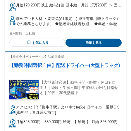
月給170,230円以上 給与詳細 基本給：月給 17万230円 〜 固定
給与
残業代：なし 【一律手当】 全員に一律で支払われる通勤・皆
勤・家族手当金額：なし 全員に一律で支払われるその他手当
求めている人材 ・要普免(AT限定可) ※社有車（軽トラック）
金額：あり 月給170,230円～＋諸手当 ◆営業手当あり 新規成
での業務となります。 ◆配達未経験者歓迎！ ◆年齢・学歴不
対象
約1本（週単位）につき500円 【営業手当例】 毎日1本飲む家
問！ こんな方におすすめ！ ・健康に興味がある ・無理なく
庭への新規成約の場合 500円×7本＝3,500円 ◆健康イベント時
雇用形態：
正社員
働きたい ・長く続けられる仕事がしたい ・安定した収入を確
の手当あり （月平均2万円程手当が見込めます）
保したい ・配達メインですが営業にも興味ある
お気に入り
詳細を見る
【株式会社ディーライン】弘前営業所
【勤務時間選択自由】配送ドライバー(大型トラック)
【大型免許必須】勤務時間・距離・休日も自
由！｜経験・学歴不問｜年収600万円も目指せ
る｜20代・30代活躍中
アクセス: JR「撫牛子駅」より車で約5分 ◎マイカー通勤OK
[勤務地：青森県弘前市]
場所
月給326,000円～550,000円 給与: 【 給与 】 月給 326,000円～
給与
＋ 各種手当 ※一律手当を含みます。 ※対応件数により「運