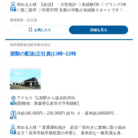
行手当」を さらに別途支給します！ ✦ 初年度の想定年収 400
求める人材: 【必須】 ・大型免許 ◇未経験OK ◇ブランクOK
万円～600万円 ✦ モデル年収例 ◎年収500万円（経験3年） ◎
◇第二新卒 ◇学歴不問 先輩の半数が未経験スタートです！
対象
年収600万円（経験6年） ◆ 賞与年2回 ◆ 運行手当 ◆ 休日出
＜こんな方にピッタリ＞ ・デスクワークよりも現場仕事があ
勤手当 / 土曜出勤手当
雇用形態：
正社員
っている方 ・安定企業で長く腰を据えて働きたい方 ・フリー
ターから正社員をめざしたい方 ・長距離ドライバー、ルート
お気に入り
詳細を見る
配送ドライバー、中型ドライバー、などの経験を活かしたい
方
前田酒類食品販売株式会社
酒類の配送(正社員)13時~22時
アクセス: 弘前駅から徒歩約20分
[勤務地：青森県弘前市大字和徳町]
場所
月給190,000円～230,000円 給与: Ａ・基本給180000円
給与
~200000円 Ｂ・職種手当10000円~30000円 （Ａ+Ｂ）計
190000円~230000円 昇給（年1回） 賞与（8月12月・年2回）
求める人材: * 普通運転免許 必須 * 前向きに業務に取り組め
る方 * 高等学校卒業程度の学歴と、基本的な一般常識を身に
対象