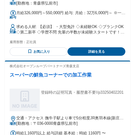
[勤務地：青森県弘前市]
場所
月給326,000円～550,000円 給与: 月給：32万6,000円～ ※一律
給与
手当含む ※◎対応件数により支給する運行手当あり 輸送件数
を増やしていくことで収入アップを目指せます！ 初年度の年
求める人材: 【必須】 ・大型免許 ◇未経験OK ◇ブランクOK
収 400万円～600万円 モデル年収例 年収600万円（経験3年）
◇第二新卒 ◇学歴不問 先輩の半数が未経験スタートです！
対象
◆賞与／年2回 ◆運行手当 ◆休日出勤手当 ◆土曜出勤手当 ◆
＜こんな方にピッタリ＞ ・デスクワークよりも現場仕事があ
泊り手当（土日に泊まりがあった場合／1万円）
雇用形態：
正社員
っている方 ・安定企業で長く腰を据えて働きたい方 ・フリー
ターから正社員をめざしたい方 ・長距離ドライバー、ルート
お気に入り
詳細を見る
配送ドライバー、中型ドライバー、などの経験を活かしたい
方 20代〜40代まで活躍中！ 元工場スタッフや倉庫作業員な
ど、 異業種から転職した先輩も多数♪
株式会社オープンループパートナーズ青森支店
スーパーの鮮魚コーナーでの加工作業
登録時の証明写真・履歴書不要!/p33250402201
交通・アクセス 撫牛子駅より車で5分程度JR奥羽本線(新庄～
青森)撫牛子JR奥羽本線(新庄～青森)撫牛子
[勤務地：〒036-0000青森県弘前市]
場所
時給1,160円以上 給与詳細 基本給：時給 1160円 〜