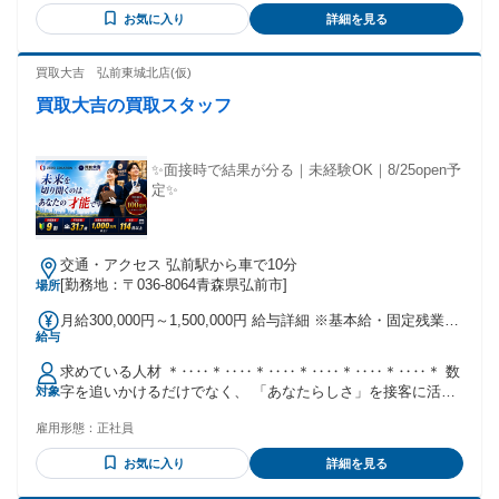
お気に入り
詳細を見る
買取大吉 弘前東城北店(仮)
買取大吉の買取スタッフ
✨面接時で結果が分る｜未経験OK｜8/25open予
定✨
交通・アクセス 弘前駅から車で10分
[勤務地：〒036-8064青森県弘前市]
場所
月給300,000円～1,500,000円 給与詳細 ※基本給・固定残業代
給与
の総額 基本給：月給 28万円 〜 110万円 固定残業代：あり 1
ヶ月あたり2万円 〜 40万円（固定残業時間：1ヶ月あたり8時
求めている人材 ＊‥‥＊‥‥＊‥‥＊‥‥＊‥‥＊‥‥＊ 数
間 〜 40時間） 固定残業時間を超えた勤務時間については別
字を追いかけるだけでなく、 「あなたらしさ」を接客に活か
対象
途残業代を支給する 【一律手当】 全員に一律で支払われる通
せる方、 共感力や会話力で顧客満足を 高められる方を歓迎し
勤・皆勤・家族手当金額：なし 全員に一律で支払われるその
雇用形態：
正社員
ています。 ＊‥‥＊‥‥＊‥‥＊‥‥＊‥‥＊‥‥＊ 【歓迎
他手当金額：なし ✅当社独自のインセンティブ制度！ ※個人
条件】 ⏩人と話すのが好きで、相手の気持ちを 理解し共感で
の実績評価インセンティブと 店舗の実績評価インセンティブ
お気に入り
詳細を見る
きる方 ⏩チームで協力しながら働くことが得意な方 未経験で
が 最高65万円！！ 頑張り次第では入社初年度から 年収600万
も丁寧な研修とサポート体制で 安心してスタートできます。 |