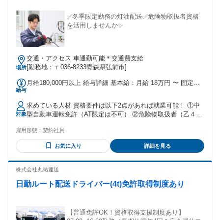
✅冬季限定勤務の灯油配送✅危険物取扱者資格
を活用しませんか✨
交通・アクセス 車通勤可能＊交通費支給
[勤務地：〒036-8233青森県弘前市]
場所
月給180,000円以上 給与詳細 基本給：月給 18万円 〜 固定残
給与
業代：なし 【一律手当】 全員に一律で支払われる通勤・皆
勤・家族手当金額：なし 全員に一律で支払われるその他手当
求めている人材 資格要件は以下2点があれば就業可能！ ①中
金額：なし ・更に追加の歩合給として別途1円／1Lを支給 ※
型自動車運転免許（AT限定は不可） ②危険物取扱者（乙４・
対象
繁忙期では月間50000L程度の配送となる為、 基本給に加えて
丙種）はどちらか必須となります。 例年、資格を活用するシ
約50000円が追加となるイメージです。 その為、厳冬期/12月
雇用形態：
契約社員
ニアの方も活躍中！
～2月は月給230000円～240000円程度が見込み給与となりま
す。 試用・研修期間：3ヶ月 試用・研修期間の条件：本採用
お気に入り
詳細を見る
と同じ
株式会社丸祐運送
日勤ルート配送ドライバー(4t)免許取得制度あり
【普通免許OK！資格取得支援制度あり】