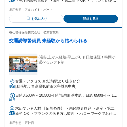
・完全未経験者歓迎 ・新卒・第二新卒 OK ・ブランクのある
対象
岸勤務手当あり
方も歓迎 ・ハローワークでお仕事お探し中の方も歓迎 ・高卒
雇用形態：
アルバイト・パート
OK ・学歴不問 ・転勤なし ・フリーター歓迎 ・主婦・主夫歓
迎
お気に入り
詳細を見る
桜心警備保障株式会社 弘前営業所
交通誘導警備員 未経験から始められる
8割以上が未経験/早上がりも日給保証！時間が
選べるシフト制
交通・アクセス JR弘前駅より徒歩14分
[勤務地：青森県弘前市大字城東中央]
場所
日給8,500円～10,500円 給与詳細 基本給：日給 8500円 〜 1万
給与
500円 固定残業代：なし 【一律手当】 全員に一律で支払われ
る通勤・皆勤・家族手当金額：なし 全員に一律で支払われる
求めている人材 【応募条件】 ・未経験者歓迎 ・新卒・第二
その他手当金額：なし ・昇給・賞与あり ・交通費支給 (※上
新卒 OK ・ブランクのある方も歓迎 ・ハローワークでお仕事
対象
限あり：月額1万円) ・マイカー通勤可 (※無料駐車場あり) ・
お探し中の方も歓迎 ・高卒 OK ・学歴不問 ・転勤なし ・フ
バイク・自転車通勤可 ・資格手当あり ・資格取得支援あり
雇用形態：
正社員
リーター歓迎 ・主婦・主夫歓迎 ・WワークOK
・沿岸勤務手当あり