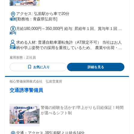
アクセス: 弘前駅から車で20分
[勤務地：青森県弘前市]
場所
月給180,000円～350,000円 給与: 昇給年１回、賞与年１回 通
給与
勤手当（上限５千円） 通信手当（500円/月） 勤続手当 技能手
当 役職手当
求める人材: 普通自動車運転免許（AT限定不可） 当社はお人
柄や学ぶ姿勢での採用を重視しているため、 農業や出荷・販
対象
売の実務経験などは必要ございません。 安心してご応募くだ
雇用形態：
正社員
さい。 ＼ こんな方にピッタリです ／ ・美味しいりんごを自
由に食べられる、嬉しい環境で働きたい方 ・週休2日制（土日
お気に入り
詳細を見る
休み）で、プライベートの時間も大切にしたい方 ・成長中の
農業法人で、販売や出荷管理のスキルを身につけたい方 ・青
森の美味しいものを全国のお客様にお届けするやりがいを感
桜心警備保障株式会社 弘前営業所
じたい方 ＼ 以下の経験がある方は即戦力で活躍✨ ／ ・農
交通誘導警備員
業、林業、水産業など一次産業での生産や出荷作業の経験 ・
物流倉庫や工場などでの、ピッキング、梱包、在庫管理の経
験 ・ECサイトや通信販売での、受注管理やカスタマーサポー
トの経験 ・スーパーや青果店などでの、農産物の販売や接客
警備の経験を活かす/早上がりも日給保証！時間
の実務経験 ・その他、一般事務や営業事務などPCを用いたデ
が選べるシフト制
ータ入力の経験 学歴不問｜経験不問｜性別不問｜年齢不問 未
経験歓迎｜髪色自由｜資格不要｜車通勤可
交通・アクセス JR弘前駅より徒歩14分