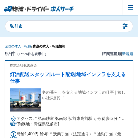
弘前市
全国の求人・転職
青森の求人・転職情報
>
97
件
関連度順
|
新着順
（
1
〜
74
件を表示中）
株式会社弘善商会
灯油配送スタッフ|ルート配送|地域インフラを支える
仕事
冬の暮らしを支える地域インフラの仕事 | 嬉し
い社員割引！
アクセス: * 弘南鉄道 弘南線 弘前東高前駅 から徒歩５分 * マ
イカー通勤：可（駐車場無料）
[勤務地：青森県弘前市]
場所
時給1,400円 給与: * 残業手当（法定通り） * 通勤手当（最大