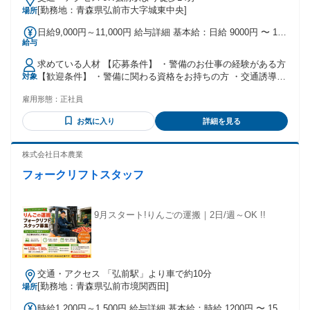
[勤務地：青森県弘前市大字城東中央]
場所
日給9,000円～11,000円 給与詳細 基本給：日給 9000円 〜 1万
給与
1000円 固定残業代：なし 【一律手当】 全員に一律で支払わ
れる通勤・皆勤・家族手当金額：なし 全員に一律で支払われ
求めている人材 【応募条件】 ・警備のお仕事の経験がある方
るその他手当金額：なし ・昇給・賞与あり ・交通費支給 (※
【歓迎条件】 ・警備に関わる資格をお持ちの方 ・交通誘導警
対象
上限あり：月額1万円) ・マイカー通勤可 (※無料駐車場あり)
備業務検定（1級・2級） ・雑踏警備業務検定 ・施設警備業務
・バイク・自転車通勤可 ・資格手当あり ・資格取得支援あり
雇用形態：
正社員
検定 ・警備員指導教育責任者 ・機械警備業務管理者
・沿岸勤務手当あり
お気に入り
詳細を見る
株式会社日本農業
フォークリフトスタッフ
9月スタート!りんごの運搬｜2日/週～OK !!
交通・アクセス 「弘前駅」より車で約10分
[勤務地：青森県弘前市境関西田]
場所
時給1,200円～1,500円 給与詳細 基本給：時給 1200円 〜 1500