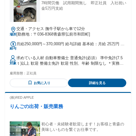
7時間労働 試用期間無し 即正社員 入社祝い
金5万円支給
交通・アクセス 撫牛子駅から車で12分
[勤務地：〒036-8368青森県弘前市和田町]
場所
月給250,000円～370,000円 給与詳細 基本給：月給 25万円 〜
給与
37万円 固定残業代：あり 【一律手当】 全員に一律で支払わ
れる通勤・皆勤・家族手当金額：あり 全員に一律で支払われ
求めている人材 自動車整備士 普通免許(必須） 準中免許(7.5
るその他手当金額：あり 頑張りはしっかり還元 入社祝い金5
ｔ)以上 歓迎 整備士免許 歓迎 性別、年齢 制限なし ＊実務経
対象
万円支給 紹介で車輌販売、整備、車検入庫で歩合有（ノルマ
験ありの場合は資格の有無を問わない 働きながら資格取得も
は一切ありません） ＊基本給には40,000円の固定残業代が含
雇用形態：
正社員
可能です。 ＊兼業農家さん等 シフト、勤務時間調整可能
まれます。 超過分は別途支給
お気に入り
詳細を見る
(株)RED APPLE
りんごの出荷・販売業務
初心者・未経験者歓迎します！お客様と青森の
美味しいものを繋ぐお仕事です。