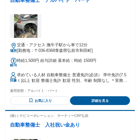
自動車整備士 アルバイト パート
交通・アクセス 撫牛子駅から車で12分
[勤務地：〒036-8368青森県弘前市和田町]
場所
時給1,500円 給与詳細 基本給：時給 1500円
給与
求めている人材 自動車整備士 普通免許(必須） 準中免許(7.5
ｔ)以上 歓迎 整備士免許 歓迎 性別、年齢 制限なし ＊実務経
対象
験ありの場合は資格の有無を問わない 働きながら資格取得も
雇用形態：
アルバイト・パート
可能です。 ＊兼業農家さん等 シフト、勤務時間調整可能
お気に入り
詳細を見る
(株)ミヤビコーポレーション サーティーCRF弘前
自動車整備士 入社祝い金あり