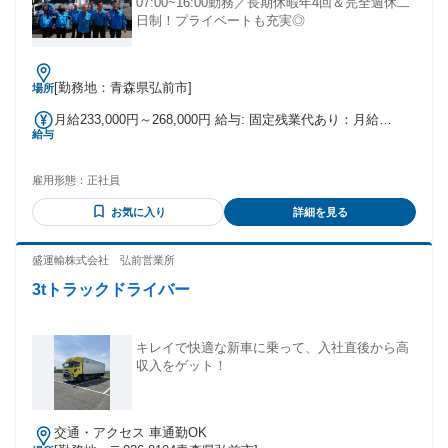
07:00~16:00勤務／長期休暇年4回＆完全週休二
日制！プライベートも充実◎
[勤務地：青森県弘前市]
場所
月給233,000円～268,000円 給与: 固定残業代あり：月給
給与
￥233,000 〜 ￥268,000は1か月当たりの固定残業代
￥50,000（35時間相当分）を含む。35時間を超える残業代は
追加で支給する。
雇用形態：
正社員
お気に入り
詳細を見る
盛運輸株式会社 弘前営業所
3tトラックドライバー
キレイで快適な新車に乗って、入社直後から高
収入をゲット！
交通・アクセス 車通勤OK