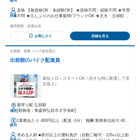
給与
与前払い制度あり(稼働分) 交通費：交通費支給 ◆車通勤
OK(指定駐車場あり)
資格 【無資格OK・未経験OK】 ★資格不問・経験不問 ★学歴
不問 ★久しぶりのお仕事復帰/ブランクOK ★主夫・主婦歓迎
対象
★幅広い年代の女性が活躍中 ★ハローワークでお仕事お探し
雇用形態：
派遣社員
中の方も歓迎 ＼こんな方にオススメ♪／ ◎人と話すのが好き
◎そこそこ稼げればいいかな ◎未経験だけどやる気だけはあ
お気に入り
詳細を見る
る ◎時間のこだわりはそんなにない ◎長く続けられるところ
がいい ◎同年代の方がいると心強い ＼働くスタッフの声！／
＜50代主婦さん＞ 結婚してからは仕事経験がなかったのです
出前館 青森 バイク総合窓口
が、老後のために少しお金を貯めたくて、働き始めることに
出前館のバイク配達員
しました。 医療業界は未経験だったので最初はすごく不安で
したが、シーツ交換とか食事の準備とか家事みたいな仕事が
多くスグ慣れることができました♪ 年齢の条件と理由：※18
歳以上の方(22時以降の深夜勤務を含むため)
最短１日～スタートOK！好きな時に配達して安
定収入♪
最寄り駅 弘前駅
[勤務地：青森県弘前市大字表町]
場所
1業務あたり 400円以上（配達 -1分） 報酬 業務単位給与 400
給与
円 報酬備考 完全出来高制 ＜出前館の報酬の仕組み＞ 基本報
酬 ＋ ブースト ※ブーストとは配達距離、曜日や時間帯、天
求める人材 ■原付以上の運転免許（自動二輪可・125cc以上歓
候などを考慮して上乗せされる報酬の名称です。 試用期間 試