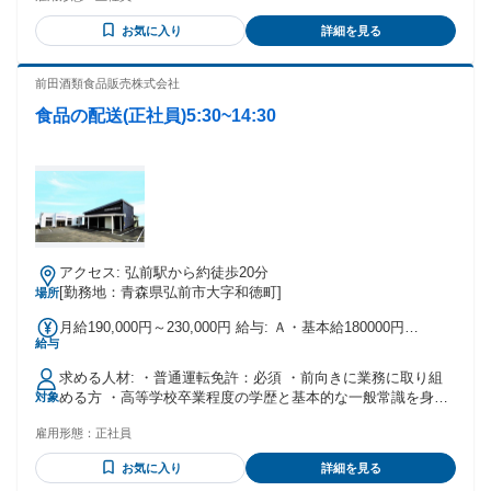
・勤続1年経過後/50万円支給(支払日は社内規定に準ずる)
も当てはまる方はぜひご応募ください★
お気に入り
詳細を見る
前田酒類食品販売株式会社
食品の配送(正社員)5:30~14:30
アクセス: 弘前駅から約徒歩20分
[勤務地：青森県弘前市大字和徳町]
場所
月給190,000円～230,000円 給与: Ａ・基本給180000円
給与
~200000円 Ｂ・職種手当10000円~30000円 （Ａ+Ｂ）計
190000~230000円 昇給（年1回） 賞与（8月12月）年2回
求める人材: ・普通運転免許：必須 ・前向きに業務に取り組
める方 ・高等学校卒業程度の学歴と基本的な一般常識を身に
対象
着けている方 ・挨拶ができ、お客様と明るくコミュニケーシ
雇用形態：
正社員
ョンが取れる方 ・未経験者ＯＫ ・経験者優遇
お気に入り
詳細を見る