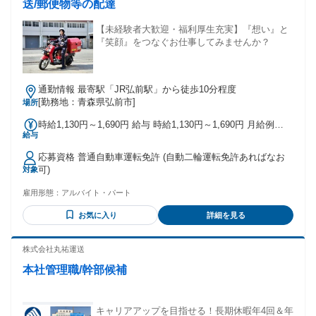
送/郵便物等の配達
【未経験者大歓迎・福利厚生充実】『想い』と
『笑顔』をつなぐお仕事してみませんか？
通勤情報 最寄駅「JR弘前駅」から徒歩10分程度
[勤務地：青森県弘前市]
場所
時給1,130円～1,690円 給与 時給1,130円～1,690円 月給例
給与
198,880円～297,440円 （22日勤務の場合）
応募資格 普通自動車運転免許 (自動二輪運転免許あればなお
可)
対象
雇用形態：
アルバイト・パート
お気に入り
詳細を見る
株式会社丸祐運送
本社管理職/幹部候補
キャリアアップを目指せる！長期休暇年4回＆年