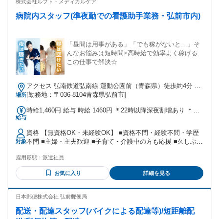
株式会社ルフト・メディカルケア
* 入社日相談可能です。 * 入社以降、2ヶ月ごとの更新制 【勤
務時間】 2交替制（実働8.25時間／休憩80分） ① 8:15～
病院内スタッフ(準夜勤での看護助手業務・弘前市内)
17:50 ② 20:15～翌5:50 （入社当初の1～2週間程度の期間
は、［平日8:15～17:15］での勤務となります。） 【休日】シ
フト制 （4勤2休） ①①①①休休②②②②休休 の繰り返しで
「昼間は用事がある」「でも稼がないと…」そ
す。 ※他会社カレンダーによる 【面接】面接は下記当社弘前
んなお悩みは短時間×高時給で効率よく稼げる
オフィスで実施いたします。 （当社弘前オフィス／青森県弘
この仕事で解決☆
前市大町1丁目6-3） 給与: 時給1,550円～1,938円（交通費別途
支給） 月収35万円以上も可能（例：20日勤務+残業40h+深夜
56.66h+交通費）
アクセス 弘南鉄道弘南線 運動公園前（青森県）徒歩約4分 運
動公園前駅より徒歩4分 ★車通勤OK(指定駐車場あり)
[勤務地：〒036-8104青森県弘前市]
場所
時給1,460円 給与 時給 1460円 ＊22時以降深夜割増あり ＊給
給与
与前払い制度あり(稼働分) 交通費：交通費支給 ◆車通勤
OK(指定駐車場あり)
資格 【無資格OK・未経験OK】 ■資格不問・経験不問・学歴
不問 ■主婦・主夫歓迎 ■子育て・介護中の方も応援 ■久しぶり
対象
のお仕事復帰/ブランクOK ■40代・50代・60代活躍中 当社に
雇用形態：
派遣社員
所属する半数以上の方が無資格・未経験からスタートしてい
ます！ 「仕事に10年以上ブランクがある」 「育児/親の介護
お気に入り
詳細を見る
と両立させたい」 そんな方を応援します◎ ＼長期安定で働け
ます／ 景気に左右されない医療業界でのお仕事なので将来安
心！ 収入も安定できますよ◎年を重ねても長く活躍していた
日本郵便株式会社 弘前郵便局
だけますし、40代・50代から始めた方も多いんです♪ 年齢の
配送・配達スタッフ(バイクによる配達等)/短距離配
条件と理由：※18歳以上の方(22時以降の深夜勤務を含むため)