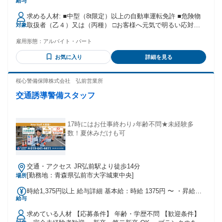
給与
15,000円） * 資格手当 など
求める人材: ■中型（8t限定）以上の自動車運転免許 ■危険物
取扱者（乙４）又は（丙種） □お客様へ元気で明るい応対が
対象
できる方
雇用形態：
アルバイト・パート
お気に入り
詳細を見る
桜心警備保障株式会社 弘前営業所
交通誘導警備スタッフ
17時にはお仕事終わり♪年齢不問★未経験多
数！夏休みだけも可
交通・アクセス JR弘前駅より徒歩14分
[勤務地：青森県弘前市大字城東中央]
場所
時給1,375円以上 給与詳細 基本給：時給 1375円 〜 ・昇給・
給与
賞与あり ※業績や勤務形態による ・交通費支給 (※上限あ
り：月額1万円) ・マイカー通勤可 (※無料駐車場あり) ・バイ
求めている人材 【応募条件】 年齢・学歴不問 【歓迎条件】
ク・自転車通勤可 ・資格手当あり ・資格取得支援あり ・沿