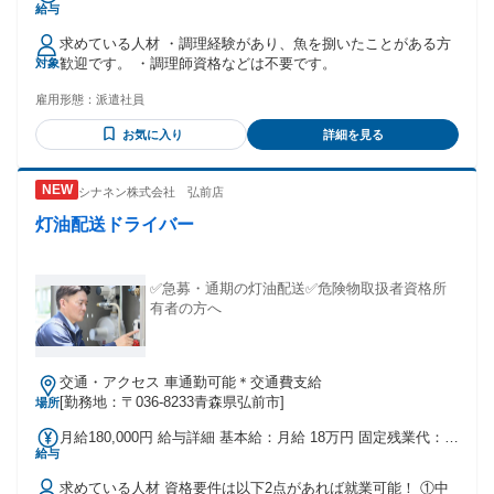
給与
求めている人材 ・調理経験があり、魚を捌いたことがある方
歓迎です。 ・調理師資格などは不要です。
対象
雇用形態：
派遣社員
お気に入り
詳細を見る
シナネン株式会社 弘前店
灯油配送ドライバー
✅急募・通期の灯油配送✅危険物取扱者資格所
有者の方へ
交通・アクセス 車通勤可能＊交通費支給
[勤務地：〒036-8233青森県弘前市]
場所
月給180,000円 給与詳細 基本給：月給 18万円 固定残業代：な
給与
し 【一律手当】 全員に一律で支払われる通勤・皆勤・家族手
当金額：なし 全員に一律で支払われるその他手当金額：なし
求めている人材 資格要件は以下2点があれば就業可能！ ①中