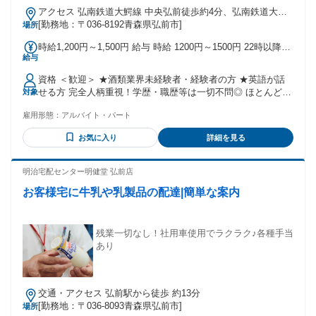
アクセス 弘南鉄道大鰐線 中央弘前徒歩約4分、弘南鉄道大鰐
線 弘高下徒歩約14分、ＪＲ奥羽本線 弘前中央口徒歩約18分
[勤務地：〒036-8192青森県弘前市]
場所
時給1,200円～1,500円 給与 時給 1200円～1500円 22時以降は
給与
時給25%UP！1500円◎ 交通費：交通費支給 ◇交通費規定支
給 ◇アクセス：弘前中央駅より徒歩 5 分 ※従業員専用の駐車
資格 ＜歓迎＞ ★酒類業界未経験者・経験者の方 ★英語が話
場は設けておりませんので、自家用車等での通勤につきまし
せる方 完全人柄重視！学歴・職歴等は一切不問◎ ほとんどの
対象
て、駐車料金等は個人負担となります。
スタッフが業界未経験です！ お酒の知識や資格、経験が全く
雇用形態：
アルバイト・パート
なくても問題ナシ！ 人と話すことやコミュニケーションをと
るのが得意な方、 お客様の「ありがとう！」にやりがいを感
お気に入り
詳細を見る
じる方は活躍間違いなしです！ 他にも食品販売経験がある方
や、 居酒屋など飲食店で勤務していた方、 ピッキング・仕分
けなど軽作業のアルバイト経験がある方などなど.. どなたも
明治宅配センター明健堂 弘前店
大歓迎です♪
お客様宅に牛乳や乳製品の配達|簡単な案内
残業一切なし！社用車使用でラクラク♪各種手当
あり
交通・アクセス 弘前駅から徒歩 約13分
[勤務地：〒036-8093青森県弘前市]
場所