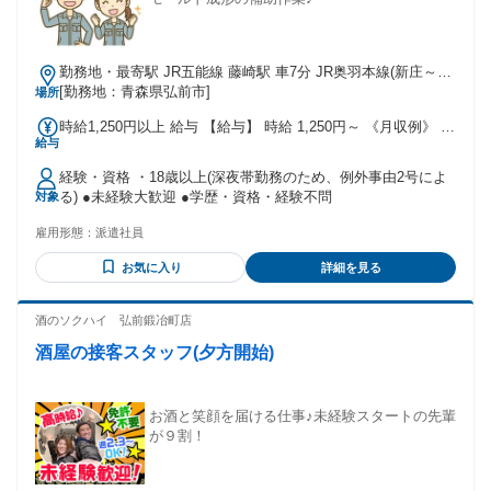
勤務地・最寄駅 JR五能線 藤崎駅 車7分 JR奥羽本線(新庄～青
森) 撫牛子駅 車7分 JR奥羽本線(新庄～青森) 弘前駅 車14分
[勤務地：青森県弘前市]
場所
時給1,250円以上 給与 【給与】 時給 1,250円～ 《月収例》 時
給与
給1,250円×7.5時間×22日×深夜52時間勤務の場合 =月収約22.2
万円 通勤手当別途支給
経験・資格 ・18歳以上(深夜帯勤務のため、例外事由2号によ
る) ●未経験大歓迎 ●学歴・資格・経験不問
対象
雇用形態：
派遣社員
お気に入り
詳細を見る
酒のソクハイ 弘前鍛冶町店
酒屋の接客スタッフ(夕方開始)
お酒と笑顔を届ける仕事♪未経験スタートの先輩
が９割！