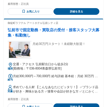
着けている方 * 挨拶ができ、お客様と明るくコミュニケーシ
雇用形態：
正社員
ョンがとれる方 * 未経験者ＯＫ * 経験者は優遇します
お気に入り
詳細を見る
御徒町ラフテル アートホテル弘前シティ店
弘前市で固定勤務・買取店の受付・接客スタッフ大募
集・転勤無し
月給30万円スタート！未経験大歓迎！
交通・アクセス 弘前駅出口から徒歩2分
[勤務地：〒036-8004青森県弘前市]
場所
月給300,000円～700,000円 給与詳細 基本給：月給 30万円 〜
給与
70万円 固定残業代：なし 【一律手当】 全員に一律で支払わ
れる通勤・皆勤・家族手当金額：なし 全員に一律で支払われ
求めている人材 【こんなあなたにピッタリ！】 ✅ブランド品
るその他手当金額：なし 毎月歩合による特別ボーナス支給あ
が好き・興味がある方 ✅接客や会話が好きな方 ✅とにかく稼
対象
り（個人実績による） 【賞与】 夏・冬 ※個人の成績による
ぎたい方 ✅正社員デビューを目指している方 ✅目配り・気配
【昇給】 随時
雇用形態：
正社員
りのできる方 【歓迎条件】 ✅学歴・経験不問（業界・職種未
経験OK） ✅新卒歓迎（2026年大学・専門・短大卒） ✅第二
お気に入り
詳細を見る