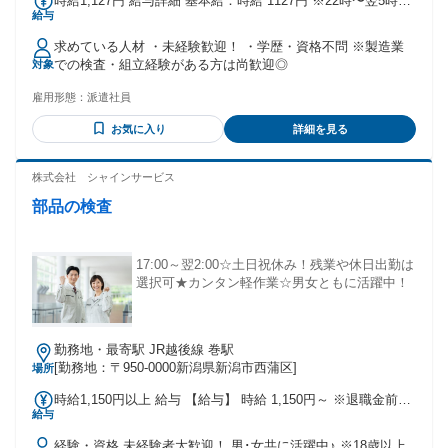
時給1,127円 給与詳細 基本給：時給 1127円 ※22時〜翌5時ま
給与
では時給が1409です。
求めている人材 ・未経験歓迎！ ・学歴・資格不問 ※製造業
での検査・組立経験がある方は尚歓迎◎
対象
雇用形態：
派遣社員
お気に入り
詳細を見る
株式会社 シャインサービス
部品の検査
17:00～翌2:00☆土日祝休み！残業や休日出勤は
選択可★カンタン軽作業☆男女ともに活躍中！
勤務地・最寄駅 JR越後線 巻駅
[勤務地：〒950-0000新潟県新潟市西蒲区]
場所
時給1,150円以上 給与 【給与】 時給 1,150円～ ※退職金前払
給与
い分を含む
経験・資格 未経験者大歓迎！ 男･女共に活躍中♪ ※18歳以上