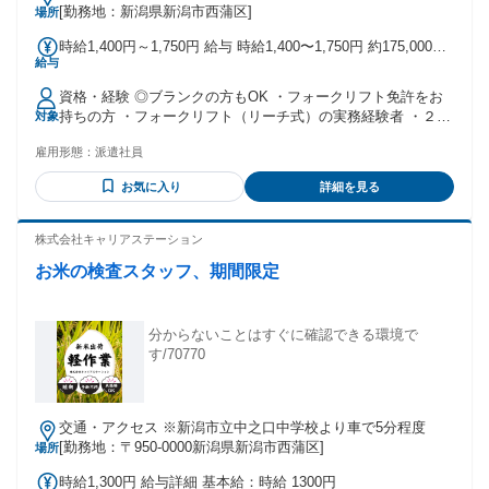
で約５分
[勤務地：新潟県新潟市西蒲区]
場所
時給1,400円～1,750円 給与 時給1,400〜1,750円 約175,000円
給与
＋深夜手当～（時給1,400円×6.25時間×月20日）＋深夜手当
資格・経験 ◎ブランクの方もOK ・フォークリフト免許をお
持ちの方 ・フォークリフト（リーチ式）の実務経験者 ・２０
対象
代～５０代の男性スタッフ活躍中
雇用形態：
派遣社員
お気に入り
詳細を見る
株式会社キャリアステーション
お米の検査スタッフ、期間限定
分からないことはすぐに確認できる環境で
す/70770
交通・アクセス ※新潟市立中之口中学校より車で5分程度
[勤務地：〒950-0000新潟県新潟市西蒲区]
場所
時給1,300円 給与詳細 基本給：時給 1300円