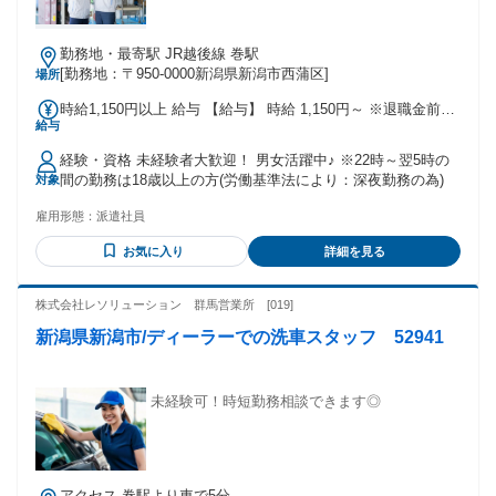
勤務地・最寄駅 JR越後線 巻駅
[勤務地：〒950-0000新潟県新潟市西蒲区]
場所
時給1,150円以上 給与 【給与】 時給 1,150円～ ※退職金前払
給与
い分を含む
経験・資格 未経験者大歓迎！ 男女活躍中♪ ※22時～翌5時の
間の勤務は18歳以上の方(労働基準法により：深夜勤務の為)
対象
雇用形態：
派遣社員
お気に入り
詳細を見る
株式会社レソリューション 群馬営業所 [019]
新潟県新潟市/ディーラーでの洗車スタッフ 52941
未経験可！時短勤務相談できます◎
アクセス 巻駅より車で5分