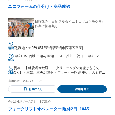
ユニフォームの仕分け・商品確認
日曜休み！日勤フルタイム！コツコツモクモク
作業で接客無し！
[勤務地：〒959-0512新潟県新潟市西蒲区番屋]
場所
時給1,151円以上 給与 時給 1151円以上 ・祝日：時給＋20円
給与
・賞与あり/年2回（5,000～30,000円） ＋業績により決算賞与
あり ・昇給あり （評価により年2回時給アップ） 交通費：交
資格 ・未経験者大歓迎！ ・クリーニングの知識がなくて
通費支給 ■交通費規定支給（片道2km以上から支給、上限
OK！ ・主婦、主夫活躍中 ・フリーター歓迎 重いものを持つ
対象
10,000円/月） ■車通勤OK ■駐車場あり（月1,000円自己負
ことはありませんが、立ち仕事なので、身体を動かして働き
担）
雇用形態：
アルバイト・パート
たい方におすすめです！
お気に入り
詳細を見る
株式会社ドリームアシスト燕三条
フォークリフトオペレーター|週休2日_10451