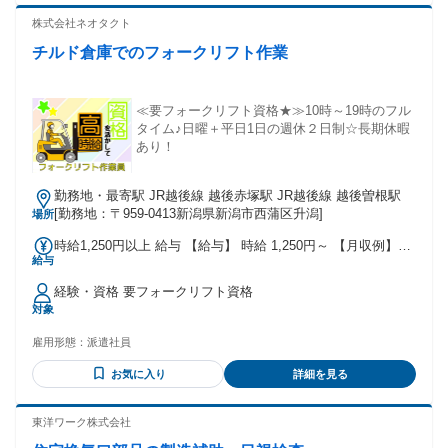
株式会社ネオタクト
チルド倉庫でのフォークリフト作業
≪要フォークリフト資格★≫10時～19時のフル
タイム♪日曜＋平日1日の週休２日制☆長期休暇
あり！
勤務地・最寄駅 JR越後線 越後赤塚駅 JR越後線 越後曽根駅
[勤務地：〒959-0413新潟県新潟市西蒲区升潟]
場所
時給1,250円以上 給与 【給与】 時給 1,250円～ 【月収例】
給与
210,000円(21日勤務の場合)＋別途交通費支給♪ ★給与日払い･
週払いOK♪ ★前払い制度有！
経験・資格 要フォークリフト資格
対象
雇用形態：
派遣社員
お気に入り
詳細を見る
東洋ワーク株式会社