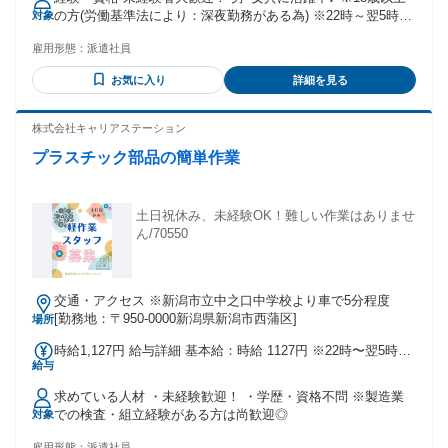
の方(労働基準法により：深夜勤務がある為) ※22時～翌5時の
対象
間の勤務は18歳以上の方(労働基準法により：深夜勤務の為)
雇用形態：
派遣社員
お気に入り
詳細を見る
株式会社キャリアステーション
プラスチック部品の簡単作業
土日祝休み、未経験OK！難しい作業はありませ
ん/70550
交通・アクセス ※新潟市立中之口中学校より車で5分程度
[勤務地：〒950-0000新潟県新潟市西蒲区]
場所
時給1,127円 給与詳細 基本給：時給 1127円 ※22時〜翌5時ま
給与
では時給が1409です。
求めている人材 ・未経験歓迎！ ・学歴・資格不問 ※製造業
での検査・組立経験がある方は尚歓迎◎
対象
雇用形態：
派遣社員