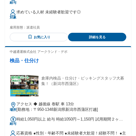
給与
求めている人材 未経験者歓迎です◎
対象
雇用形態：
派遣社員
お気に入り
詳細を見る
中越通運株式会社 アークランド・デポ
検品・仕分け
倉庫内検品・仕分け・ピッキングスタッフ大募
集！（新潟市西蒲区）
アクセス ◆ 越後線 巻駅 車 13分
[勤務地：〒950-1348新潟県新潟市西蒲区打越]
場所
時給1,050円以上 給与 時給1050円～1,150円 試用期間２ヶ月
給与
＜月収例＞ 時給1,050円×6時間×20日勤務＝126,000円 ◆支払
い方法： 月1回 ◆交通費： 支給なし
応募資格 ●性別・年齢不問 ●未経験者大歓迎！経験不問！ ●主