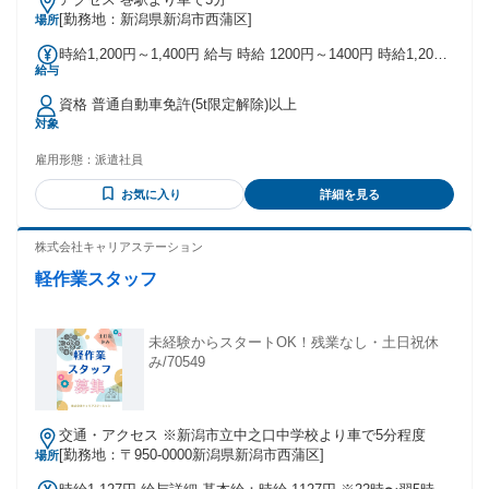
[勤務地：新潟県新潟市西蒲区]
場所
時給1,200円～1,400円 給与 時給 1200円～1400円 時給1,200
給与
円～1,400円 別途交通費支給
資格 普通自動車免許(5t限定解除)以上
対象
雇用形態：
派遣社員
お気に入り
詳細を見る
株式会社キャリアステーション
軽作業スタッフ
未経験からスタートOK！残業なし・土日祝休
み/70549
交通・アクセス ※新潟市立中之口中学校より車で5分程度
[勤務地：〒950-0000新潟県新潟市西蒲区]
場所