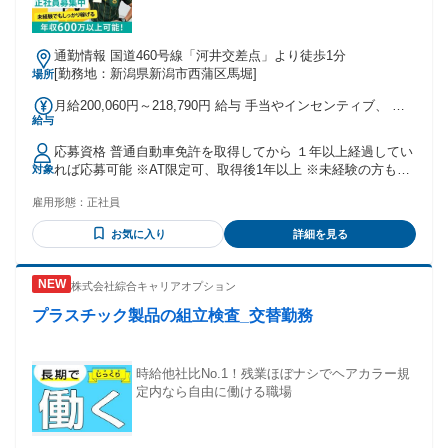
通勤情報 国道460号線「河井交差点」より徒歩1分
[勤務地：新潟県新潟市西蒲区馬堀]
場所
月給200,060円～218,790円 給与 手当やインセンティブ、 年
給与
次昇給で、高収入を実現 月給 200,060円～218,790円 基本給
＋インセンティブ ＋地域手当 月収・年収例 30歳、残業25時
応募資格 普通自動車免許を取得してから １年以上経過してい
間、扶養あり (配偶者+子2人) 入社１年目 月収37万円／年収
れば応募可能 ※AT限定可、取得後1年以上 ※未経験の方も歓
対象
473万円 入社５年目 月収40万円／年収589万円 30歳、残業25
迎します ８割の方が運転職未経験 充実した研修で安心して
時間、独身 入社１年目 月収33万円／年収423万円 入社５年目
雇用形態：
正社員
働き始められます
月収36万円／年収539万円 ※試用期間あり 試用期間９か月 試
用期間中は本採用と同条件 通勤手当 1ヶ月分の定期代相当額
お気に入り
詳細を見る
※社内規定による 昇給・昇格 半期に１回の昇給、 １年間に
１回昇格のチャンスあり 賞与 半期賞与年2回 業績及び人事評
価に応じて決定 ※社内規定による
株式会社綜合キャリアオプション
プラスチック製品の組立検査_交替勤務
時給他社比No.1！残業ほぼナシでヘアカラー規
定内なら自由に働ける職場