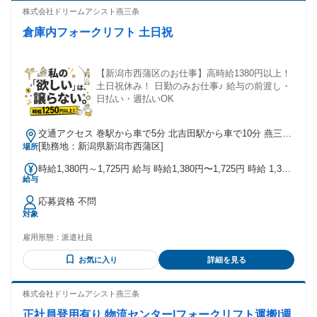
株式会社ドリームアシスト燕三条
倉庫内フォークリフト 土日祝
【新潟市西蒲区のお仕事】高時給1380円以上！
土日祝休み！ 日勤のみお仕事♪ 給与の前渡し・
日払い・週払いOK
交通アクセス 巻駅から車で5分 北吉田駅から車で10分 燕三条
駅から車で20分
[勤務地：新潟県新潟市西蒲区]
場所
時給1,380円～1,725円 給与 時給1,380円〜1,725円 時給 1,380
給与
円〜1,725円 月収 24万以上可能
応募資格 不問
対象
雇用形態：
派遣社員
お気に入り
詳細を見る
株式会社ドリームアシスト燕三条
正社員登用有り 物流センター|フォークリフト運搬|週