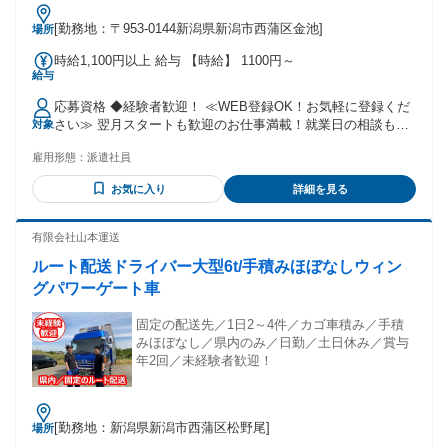
[勤務地：〒953-0144新潟県新潟市西蒲区金池]
場所
時給1,100円以上 給与 【時給】 1100円～
給与
応募資格 ◆経験者歓迎！ ≪WEB登録OK！お気軽に登録くだ
さい≫ 翌月スタートも歓迎のお仕事満載！就業日の相談も
対象
OK！
雇用形態：
派遣社員
お気に入り
詳細を見る
有限会社山本運送
ルート配送ドライバー大型6t/手積みほぼなしウィン
グパワーゲート車
固定の配送先／1日2～4件／カゴ車積み／手積
みほぼなし／県内のみ／日勤／土日休み／賞与
年2回／未経験者歓迎！
[勤務地：新潟県新潟市西蒲区松野尾]
場所