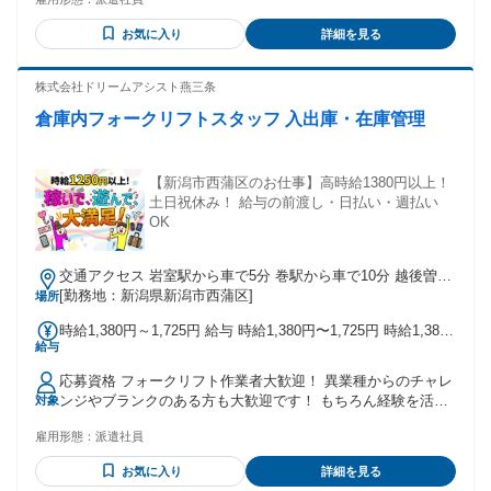
お気に入り
詳細を見る
株式会社ドリームアシスト燕三条
倉庫内フォークリフトスタッフ 入出庫・在庫管理
【新潟市西蒲区のお仕事】高時給1380円以上！
土日祝休み！ 給与の前渡し・日払い・週払い
OK
交通アクセス 岩室駅から車で5分 巻駅から車で10分 越後曽根
駅から車で15分
[勤務地：新潟県新潟市西蒲区]
場所
時給1,380円～1,725円 給与 時給1,380円〜1,725円 時給1,380
給与
円〜1,725円 ★時給1,380円スタート！ ★経験者大歓迎！ ★交
通費規定支給！ ★昇給有！ ★週払いOK！
応募資格 フォークリフト作業者大歓迎！ 異業種からのチャレ
ンジやブランクのある方も大歓迎です！ もちろん経験を活か
対象
して働くことも可能です！ まずはお気軽にご応募ください！
雇用形態：
派遣社員
お気に入り
詳細を見る