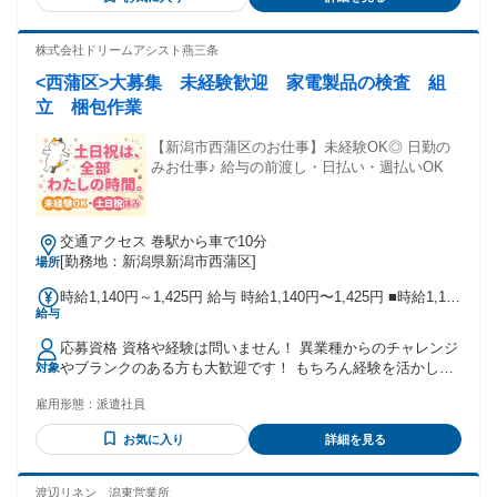
記に当てはまる方にオススメ】 ＊車が好きな方 ＊人と話すこ
とが好きな方 ＊誰かが喜ぶ姿を見たい方 など ＝＝＝＝＝＝
＝＝＝＝＝＝＝＝＝＝＝＝＝＝ 下記の経験も活かせます＊経
株式会社ドリームアシスト燕三条
験者歓迎 ￣￣￣￣￣￣￣￣￣￣￣￣￣￣￣￣￣ 自動車検査
<西蒲区>大募集 未経験歓迎 家電製品の検査 組
員、トラック整備士、メカニック ガソリンスタンド、板金塗
装、自動車工場、 ドライバー、中古車販売、ディーラー、 回
立 梱包作業
送スタッフ、カーショップ など ※上記経験の雇用形態は問い
ません※ (正社員・アルバイト・パート・ 契約社員・派遣社
【新潟市西蒲区のお仕事】未経験OK◎ 日勤の
員・委託社員など）
みお仕事♪ 給与の前渡し・日払い・週払いOK
交通アクセス 巻駅から車で10分
[勤務地：新潟県新潟市西蒲区]
場所
時給1,140円～1,425円 給与 時給1,140円〜1,425円 ■時給1,140
給与
円〜1,425円 1.140円ｘ8時間ｘ21日+（交通費）＝191.520円
以上！
応募資格 資格や経験は問いません！ 異業種からのチャレンジ
やブランクのある方も大歓迎です！ もちろん経験を活かして
対象
働くことも可能です！ まずはお気軽にご応募ください！
雇用形態：
派遣社員
お気に入り
詳細を見る
渡辺リネン 潟東営業所