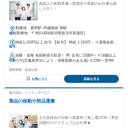
高収入の夜勤専属☆西蒲区で夜勤のお仕事お探
しの方！！
勤務地・最寄駅 JR越後線 巻駅
[勤務地：〒950-0000新潟県新潟市西蒲区]
場所
時給1,150円以上 給与 【給与】 時給 1,150円～ ※退職金前払
給与
い分を含む
経験・資格 未経験者大歓迎！ 男･女共に活躍中♪ ※18歳以上
の方(労働基準法により：深夜勤務がある為) ※22時～翌5時の
対象
間の勤務は18歳以上の方(労働基準法により：深夜勤務の為)
雇用形態：
派遣社員
お気に入り
詳細を見る
株式会社 シャインサービス
製品の移動や部品運搬
土日祝休みの日勤☆残業有り無し選択OK！男女
活躍中のアクティブなお仕事★