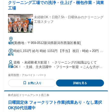
クリーニング工場での洗浄・仕上げ・梱包作業・潟東
工場
未経験OK！日勤7.5h・日曜休みのクリーニング
工場スタッフ
[勤務地：〒959-0512新潟県新潟市西蒲区番屋]
場所
時給1,151円 給与 時給 1151円 【手当】 祝日：時給＋20円 ＊
給与
評価により時給アップ制度あり(年2回) ＊賞与あり(年2回)
5000～30000円/回 ＊決算賞与あり(前年度実績による) 交通
資格 ・未経験者大歓迎！ ・クリーニングの知識はなくて
費：交通費支給 片道2km以上～対象 月上限1万円 駐車場完備
OK！ ・主婦、主夫活躍中 ・フリーター歓迎 ＜こんな方が活
対象
（月1000円自己負担） 月収例1,151円×7.5時間×20.8日＝
躍中＞ ・子育てが落ち着いて働ける時間が増えた方 ⇒日曜固
179,556円＋祝日手当
雇用形態：
アルバイト・パート
定休みなので、週末は家族と過ごせます◎ ⇒毎月17万以上安
定して稼げます！ ・バリバリ働くフリーターさん ⇒週5日フ
お気に入り
詳細を見る
ルタイム×社会保険完備でしっかり稼げます！ ・異業種から
転職されたきた方 ⇒接客や販売など立ち仕事に慣れている方
にもおすすめ！ ⇒接客なしで、適度に身体を動かせます☆
株式会社ドリームアシスト燕三条
日曜固定休 フォークリフト作業|残業あり・なし選択
OK|50代活躍中