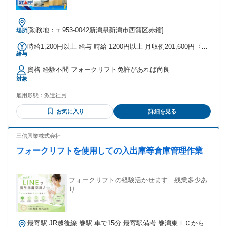
[勤務地：〒953-0042新潟県新潟市西蒲区赤鏥]
場所
時給1,200円以上 給与 時給 1200円以上 月収例201,600円〈時
給与
給1,200円・実働8H＝9,600円〉×月21日 交通費：交通費支給
資格 経験不問 フォークリフト免許があれば尚良
対象
雇用形態：
派遣社員
お気に入り
詳細を見る
三信興業株式会社
フォークリフトを使用しての入出庫等倉庫管理作業
フォークリフトの経験活かせます 残業多少あ
り
最寄駅 JR越後線 巻駅 車で15分 最寄駅備考 巻潟東ＩＣから車