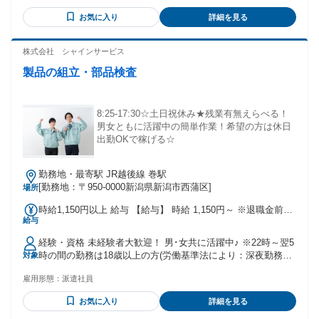
お気に入り
詳細を見る
株式会社 シャインサービス
製品の組立・部品検査
8:25-17:30☆土日祝休み★残業有無えらべる！
男女ともに活躍中の簡単作業！希望の方は休日
出勤OKで稼げる☆
勤務地・最寄駅 JR越後線 巻駅
[勤務地：〒950-0000新潟県新潟市西蒲区]
場所
時給1,150円以上 給与 【給与】 時給 1,150円～ ※退職金前払
給与
い分を含む
経験・資格 未経験者大歓迎！ 男･女共に活躍中♪ ※22時～翌5
時の間の勤務は18歳以上の方(労働基準法により：深夜勤務の
対象
為)
雇用形態：
派遣社員
お気に入り
詳細を見る