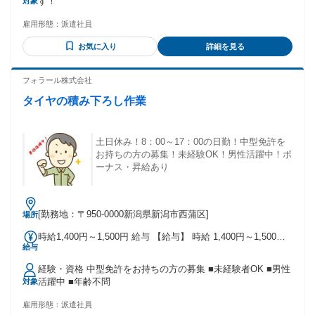
す！
対象
雇用形態：
派遣社員
お気に入り
詳細を見る
フォラール株式会社
タイヤの積み下ろし作業
土日休み！8：00～17：00の日勤！中型免許を
お持ちの方の募集！未経験OK！男性活躍中！ボ
ーナス・昇給あり
[勤務地：〒950-0000新潟県新潟市西蒲区]
場所
時給1,400円～1,500円 給与 【給与】 時給 1,400円～1,500円
給与
昇給あり 賞与あり 家族手当あり 【交通費】 月上限10,000円
経験・資格 中型免許をお持ちの方の募集 ■未経験者OK ■男性
活躍中 ■年齢不問
対象
雇用形態：
派遣社員