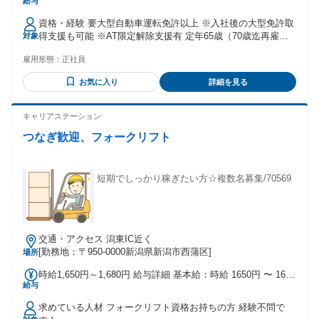
給与
時間外手当含む ※2025年度実績 月給290,927円～ (固定残業
代38h分62,577円含む) 〇生産性手当 （0円～29,000円／月）
資格・経験 要大型自動車運転免許以上 ※入社後の大型免許取
〇欠勤控除を伴う月給制 〇家族手当・役職手当・通勤手当は
得支援も可能 ※AT限定解除支援有 定年65歳（70歳迄再雇用
対象
会社規定により別途支給 固定残業代62,577円（1か月あたり
制度有）
38時間） 固定残業代を超過した分は別途支給いたします。
雇用形態：
正社員
お気に入り
詳細を見る
キャリアステーション
つなぎ歓迎、フォークリフト
短期でしっかり稼ぎたい方☆複数名募集/70569
交通・アクセス 潟東IC近く
[勤務地：〒950-0000新潟県新潟市西蒲区]
場所
時給1,650円～1,680円 給与詳細 基本給：時給 1650円 〜 1680
給与
円 交通費別途支給 時給は経験によって変わります。
求めている人材 フォークリフト資格お持ちの方 経験不問で