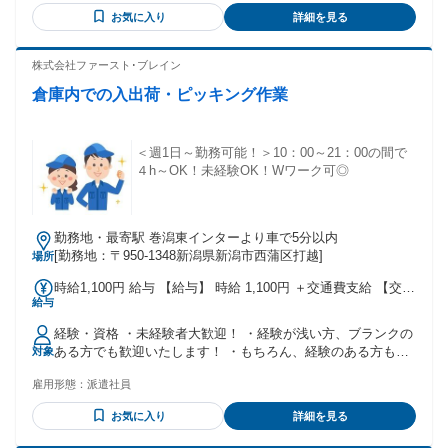
お気に入り
詳細を見る
株式会社ファースト･ブレイン
倉庫内での入出荷・ピッキング作業
＜週1日～勤務可能！＞10：00～21：00の間で
４h～OK！未経験OK！Wワーク可◎
勤務地・最寄駅 巻潟東インターより車で5分以内
[勤務地：〒950-1348新潟県新潟市西蒲区打越]
場所
時給1,100円 給与 【給与】 時給 1,100円 ＋交通費支給 【交通
給与
費】 月上限12,000円
経験・資格 ・未経験者大歓迎！ ・経験が浅い方、ブランクの
ある方でも歓迎いたします！ ・もちろん、経験のある方も大
対象
歓迎！ ・学歴不問！ ・20代～50代の方が活躍中！ ・男性活
雇用形態：
派遣社員
躍中！ ・女性活躍中！ ・Iターン･Uターン･Jターンの方も
OK！
お気に入り
詳細を見る