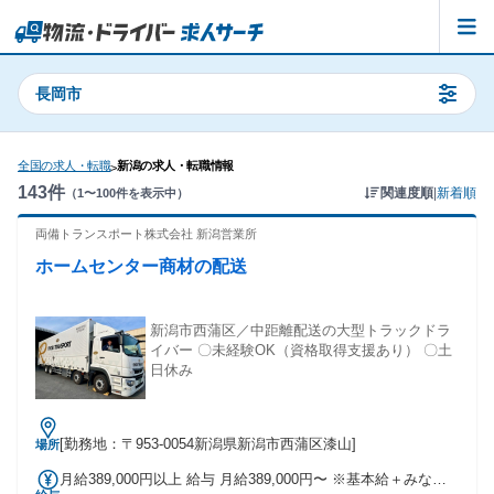
長岡市
全国の求人・転職
新潟の求人・転職情報
>
143
件
関連度順
|
新着順
（
1
〜
100
件を表示中）
両備トランスポート株式会社 新潟営業所
ホームセンター商材の配送
新潟市西蒲区／中距離配送の大型トラックドラ
イバー 〇未経験OK（資格取得支援あり） 〇土
日休み
[勤務地：〒953-0054新潟県新潟市西蒲区漆山]
場所
月給389,000円以上 給与 月給389,000円〜 ※基本給＋みなし