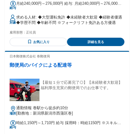
月給240,000円～276,000円 給与: 月給240,000円～276,000円
給与
＋交通費 ※経験・能力考慮の上決定いたします。 ・家族手当
あり(配偶者5,000円、子3,000円) ・1年ごとに勤続給あり(2年
求める人材: ◆大型運転免許 ◆未経験者大歓迎 ◆経験者優遇
目から) ・昇給あり ・賞与あり 年2回
◆学歴不問 ◆年齢不問 ※フォークリフト免許ある方優遇
対象
雇用形態：
正社員
お気に入り
詳細を見る
日本郵便株式会社 巻郵便局
郵便局のバイクによる配達等
【最短１分で応募完了◎】【未経験者大歓迎】
福利厚生充実の郵便局でのお仕事です。
通勤情報 巻駅から徒歩約10分
[勤務地：新潟県新潟市西蒲区巻]
場所
時給1,150円～1,710円 給与 採用時：時給1150円 ※スキルに
給与
応じた評価（年2回）により最高時給1710円 ※交通費・夜勤
手当等支給/有休・賞与・昇給・正社員登用制度あり ※試用期