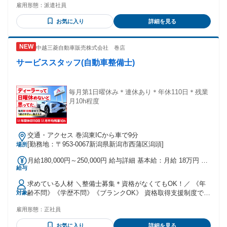
雇用形態：
派遣社員
お気に入り
詳細を見る
中越三菱自動車販売株式会社 巻店
サービススタッフ(自動車整備士)
毎月第1日曜休み＊連休あり＊年休110日＊残業
月10h程度
交通・アクセス 巻潟東ICから車で9分
[勤務地：〒953-0067新潟県新潟市西蒲区潟頭]
場所
月給180,000円～250,000円 給与詳細 基本給：月給 18万円 〜
給与
25万円 固定残業代：なし 【一律手当】 全員に一律で支払わ
れる通勤・皆勤・家族手当金額：なし 全員に一律で支払われ
求めている人材 ＼整備士募集＊資格がなくてもOK！／ 《年
るその他手当金額：なし ※年齢・経験を考慮します。 ＊昇給
齢不問》《学歴不問》《ブランクOK》 資格取得支援制度でス
対象
あり ＊賞与あり(2.5ヶ月分) 試用・研修期間：3ヶ月 試用・研
キルアップも可能！ ※資格があれば優遇します！！ 【必須】
修期間の条件：本採用と同じ
雇用形態：
正社員
＊普通自動車第一種運転免許 【男性・女性活躍中】 ＊フリー
ター歓迎 ＊第二新卒歓迎 ＊ブランクOK・ブランク歓迎 【下
お気に入り
詳細を見る