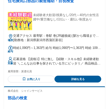
住宅換気口部品の製造補助・目視検査
未経験者大歓迎/残業なし/20代～40代の女性活
躍中/重労働なし/日払い・週払い制度あり
交通アクセス 最寄駅：巻駅 巻(JR越後線) [駅から職場までの
時間]車・バス 8分
[勤務地：新潟県新潟市西蒲区新谷]
場所
時給1,090円～1,363円 給与 時給1,090円〜1,363円 時給 1090
給与
円 月収例 179,862円＋交通費 時給 1,090円ｘ7.33時間ｘ22日
=175,774円 残業 1,090円ｘ1.25ｘ3時間=4,088円 賞与手当含
応募資格 【資格1】特に無し 【経験・スキル他】未経験者歓
【退職手当】制度あり ※給与は、経験を考慮し決定します。
迎 ＼こんなお仕事を探されている方にピッタリ／ 商品検品・
対象
仕分け・ピッキングなどの倉庫内作業 箱詰め・ラベル貼り・
雇用形態：
派遣社員
シール貼りなどのコツコツもくもく軽作業 梱包・包装・組
立・加工などの工場製造 検査・充填・品出しなどの機械オペ
お気に入り
詳細を見る
レータ 食品工場（肉・鮮魚・野菜・惣菜）での盛り付け・調
理・材料カット カンタン作業・ライン作業
株式会社 シャインサービス
部品の検査