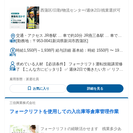
西蒲区/日勤/物流センター/週休2日/残業選択可
交通・アクセス JR巻駅 … 車で約10分 JR燕三条駅 … 車で約
30分 JR寺尾駅 … 車で約30分
[勤務地：〒953-0041新潟県新潟市西蒲区]
場所
時給1,550円～1,938円 給与詳細 基本給：時給 1550円 〜 1938
給与
円 時給1,550円～1,938円 ・交通費規定支給 ・週払い制度あり
求めている人材 【必須条件】 フォークリフト運転技能講習修
了 【こんな方にピッタリ】 ✅ 週休2日で働きたい方 ✅ リフト
対象
資格を活かしたい方 ✅ 働き方を調整したい方 ✅ 安定して長
雇用形態：
派遣社員
く働きたい方 経歴や学歴は問いません。異業種からの転職、
ブランクからの復帰も歓迎しています。 「まずは話を聞いて
お気に入り
詳細を見る
みたい」という段階でのご応募もお待ちしています。
三信興業株式会社
フォークリフトを使用しての入出庫等倉庫管理作業
フォークリフトの経験活かせます 残業多少あ