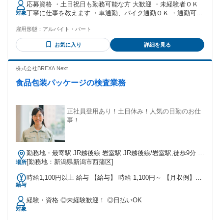
応募資格 ・土日祝日も勤務可能な方 大歓迎 ・未経験者ＯＫ
間があります（２か月間・同条件）
丁寧に仕事を教えます ・車通勤、バイク通勤ＯＫ ・通勤可能
対象
な方 【必須】原付免許又は普通自動車免許 【あれば尚可】小
雇用形態：
アルバイト・パート
型普通二輪免許以上（AT限定可）
お気に入り
詳細を見る
株式会社BREXA Next
食品包装パッケージの検査業務
正社員登用あり！土日休み！人気の日勤のお仕
事！
勤務地・最寄駅 JR越後線 岩室駅 JR越後線/岩室駅,徒歩9分 ※
北陸自動車道巻潟東ICから車で18分 ★工場敷地内無料駐車場
[勤務地：新潟県新潟市西蒲区]
場所
あり
時給1,100円以上 給与 【給与】 時給 1,100円～ 【月収例】
給与
170000円～190000円 ※試用期間・研修期間(各2週間)あり時
給変動なし 【交通費】 ※月3万円まで支給
経験・資格 ◎未経験歓迎！ ◎日払いOK
対象