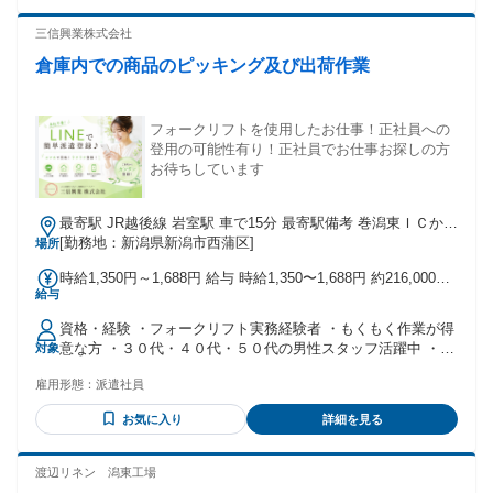
三信興業株式会社
倉庫内での商品のピッキング及び出荷作業
フォークリフトを使用したお仕事！正社員への
登用の可能性有り！正社員でお仕事お探しの方
お待ちしています
最寄駅 JR越後線 岩室駅 車で15分 最寄駅備考 巻潟東ＩＣから
車で約10分
[勤務地：新潟県新潟市西蒲区]
場所
時給1,350円～1,688円 給与 時給1,350〜1,688円 約216,000円
給与
～（時給1,350円×8時間×月20日）
資格・経験 ・フォークリフト実務経験者 ・もくもく作業が得
意な方 ・３０代・４０代・５０代の男性スタッフ活躍中 ・正
対象
社員への登用の可能性有り
雇用形態：
派遣社員
お気に入り
詳細を見る
渡辺リネン 潟東工場