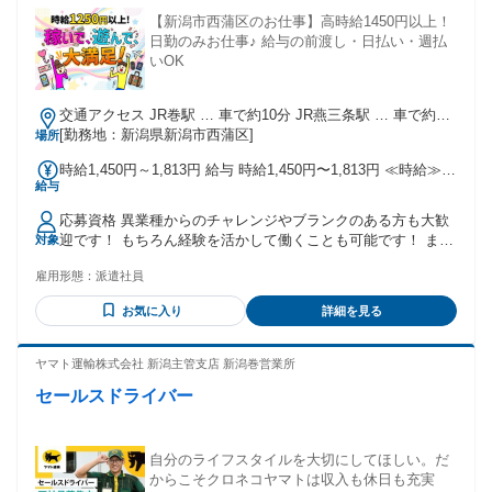
【新潟市西蒲区のお仕事】高時給1450円以上！
日勤のみお仕事♪ 給与の前渡し・日払い・週払
いOK
交通アクセス JR巻駅 … 車で約10分 JR燕三条駅 … 車で約30
分 JR寺尾駅 … 車で約30分
[勤務地：新潟県新潟市西蒲区]
場所
時給1,450円～1,813円 給与 時給1,450円〜1,813円 ≪時給≫
給与
1,450円〜1,813円
応募資格 異業種からのチャレンジやブランクのある方も大歓
迎です！ もちろん経験を活かして働くことも可能です！ まず
対象
はお気軽にご応募ください！
雇用形態：
派遣社員
お気に入り
詳細を見る
ヤマト運輸株式会社 新潟主管支店 新潟巻営業所
セールスドライバー
自分のライフスタイルを大切にしてほしい。だ
からこそクロネコヤマトは収入も休日も充実