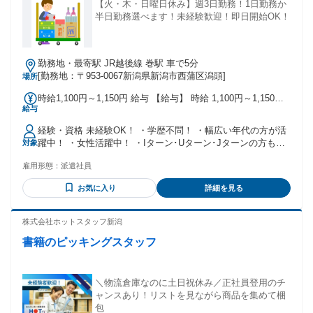
【火・木・日曜日休み】週3日勤務！1日勤務か
半日勤務選べます！未経験歓迎！即日開始OK！
勤務地・最寄駅 JR越後線 巻駅 車で5分
[勤務地：〒953-0067新潟県新潟市西蒲区潟頭]
場所
時給1,100円～1,150円 給与 【給与】 時給 1,100円～1,150円
給与
【交通費】 (実費支給)
経験・資格 未経験OK！ ・学歴不問！ ・幅広い年代の方が活
躍中！ ・女性活躍中！ ・Iターン･Uターン･Jターンの方も
対象
OK！ ・Wワークも大歓迎！
雇用形態：
派遣社員
お気に入り
詳細を見る
株式会社ホットスタッフ新潟
書籍のピッキングスタッフ
＼物流倉庫なのに土日祝休み／正社員登用のチ
ャンスあり！リストを見ながら商品を集めて梱
包