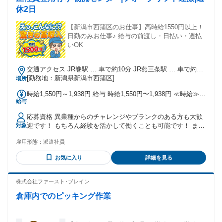
休2日
【新潟市西蒲区のお仕事】高時給1550円以上！
日勤のみお仕事♪ 給与の前渡し・日払い・週払
いOK
交通アクセス JR巻駅 … 車で約10分 JR燕三条駅 … 車で約30
分 JR寺尾駅 … 車で約30分
[勤務地：新潟県新潟市西蒲区]
場所
時給1,550円～1,938円 給与 時給1,550円〜1,938円 ≪時給≫
給与
1,550円〜1,938円
応募資格 異業種からのチャレンジやブランクのある方も大歓
迎です！ もちろん経験を活かして働くことも可能です！ まず
対象
はお気軽にご応募ください！
雇用形態：
派遣社員
お気に入り
詳細を見る
株式会社ファースト･ブレイン
倉庫内でのピッキング作業