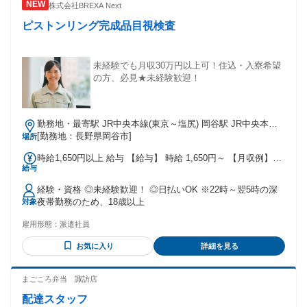
株式会社BREXA Next
能な方 (学業等により勤務が制限される場合は対象外となる場
合がございます) ※本求人は中途採用枠となり、新卒採用とは
ピストンリング完成品目視検査
選考枠が異なります
未経験でも月収30万円以上可！住込・入寮希望
の方、必見★未経験歓迎！
勤務地・最寄駅 JR中央本線(東京～塩尻) 岡谷駅 JR中央本線
(東京～塩尻)/岡谷駅,車,10分 ※長野道岡谷ICから車で5分 ※今
[勤務地：長野県岡谷市]
場所
井停留所から徒歩で5分 ★工場敷地内に駐車場あり(月額3600
時給1,650円以上 給与 【給与】 時給 1,650円～ 【月収例】
円)
給与
290000円～310000円 ※試用期間あり(2週間)時給変動なし
【交通費】 ※月3万円まで支給
経験・資格 ◎未経験歓迎！ ◎日払いOK ※22時～翌5時の深
夜帯勤務のため、18歳以上
対象
雇用形態：
派遣社員
お気に入り
詳細を見る
まごころ弁当 諏訪店
配達スタッフ