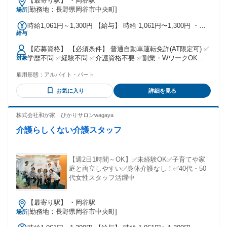
【最寄り駅】 ・岡谷駅
[勤務地：長野県岡谷市中央町]
場所
時給1,061円～1,300円 【給与】 時給 1,061円〜1,300円 ・交
給与
通費実費支給(規定あり)
【応募資格】 【必須条件】 普通自動車運転免許(AT限定可) ✅
学歴不問 ✅経験不問 ✅介護資格不要 ✅副業・WワークOK
対象
✅50代・60代活躍中 ✅介護未経験も働きやすい！ 【メリッ
雇用形態：
アルバイト・パート
ト】 #学歴不問 #未経験者歓迎 #経験者歓迎 #有資格者歓迎 #
社会保険完備 #U・Iターン歓迎 #昇給あり #40代も応募可 #髪
お気に入り
詳細を見る
型・髪色自由 #服装自由 #交通費支給 #50代も応募可 #60代も
応募可 #即日勤務OK #副業・WワークOK #扶養内勤務OK #主
婦・主夫歓迎 #フリーター歓迎 #バイク通勤OK #車通勤OK #
株式会社和が家 ひかりサロンwagaya
平日のみOK #ブランクOK #勤務開始時期調整 #月1シフト提
介護らしくない介護スタッフ
出 #スキマ時間勤務
【週2日1時間～OK】✅未経験OK✅子育てや家
庭と両立しやすい✅身体介護なし！✅40代・50
代女性スタッフ活躍中
【最寄り駅】 ・岡谷駅
[勤務地：長野県岡谷市中央町]
場所