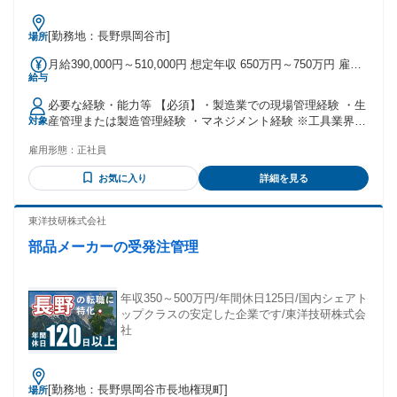
り、今後も成長が期待できます。
[勤務地：長野県岡谷市]
場所
月給390,000円～510,000円 想定年収 650万円～750万円 雇用
給与
形態 正社員 期間の定め：無 賃金形態 形態：月給制 備考：月
給￥390,000～￥510,000 基本給￥390,000～￥510,000を含む/
必要な経験・能力等 【必須】・製造業での現場管理経験 ・生
月 諸手当：通勤手当（会社規定に基づき支給） 試用期間 有
産管理または製造管理経験 ・マネジメント経験 ※工具業界の
対象
期間：3ヶ月 備考：変更無
経験は不問です。 UIターン歓迎！転勤時は引っ越し費用全額
雇用形態：
正社員
会社負担、単身赴任手当等有！ 【歓迎】・金属加工、精密加
工などの製造業経験 ・QC活動、5Sなどの改善活動経験 ※切
お気に入り
詳細を見る
削工具の製造責任者経験がある方は多くないため、工具業界
の経験は必須ではありません。製造業における現場マネジメ
ント経験があれば、業界未経験の方も歓迎します。 【特徴】
東洋技研株式会社
切削工具の製作は長野工場のみ。30名ほどの規模で専門分野
部品メーカーの受発注管理
に分かれるというより、それぞれカバーしあいながら幅広い
業務を対応しています。 学歴・資格 学歴：大学院 大学 高専
短大 専修学校 高校 語学力： 資格：
年収350～500万円/年間休日125日/国内シェアト
ップクラスの安定した企業です/東洋技研株式会
社
[勤務地：長野県岡谷市長地権現町]
場所