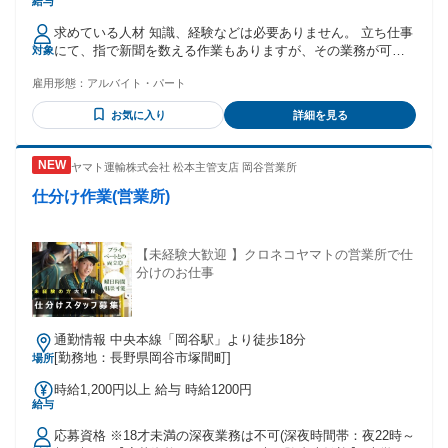
給与
求めている人材 知識、経験などは必要ありません。 立ち仕事
にて、指で新聞を数える作業もありますが、その業務が可能
対象
な方
雇用形態：
アルバイト・パート
お気に入り
詳細を見る
ヤマト運輸株式会社 松本主管支店 岡谷営業所
仕分け作業(営業所)
【未経験大歓迎 】クロネコヤマトの営業所で仕
分けのお仕事
通勤情報 中央本線「岡谷駅」より徒歩18分
[勤務地：長野県岡谷市塚間町]
場所
時給1,200円以上 給与 時給1200円
給与
応募資格 ※18才未満の深夜業務は不可(深夜時間帯：夜22時～