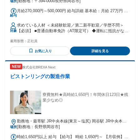
社負担！
[勤務地：〒394-0000長野県岡谷市]
場所
月給270,000円～500,000円 給与詳細 基本給：月給 27万円 〜
給与
50万円 固定残業代：あり 【一律手当】 全員に一律で支払わ
れる通勤・皆勤・家族手当金額：あり 全員に一律で支払われ
求めている人材 ＜未経験歓迎／第二新卒歓迎／学歴不問＞
るその他手当金額：なし ★入社2年後まで、全員が毎年2.5万
【必須】 ■普通自動車免許（AT限定可） ◆運転に抵抗がない
対象
円ずつ自動昇給★ 月給27万円～50万円＋賞与＋インセン（最
方大歓迎！ ◆正社員デビューの方も歓迎です！ ＼こんな方は
大月20万円） ※固定残業代（月30時間分／4万9200円～）を
雇用形態：
正社員
ぜひ！／ ◎未経験から営業に挑戦したい方 ◎成果を正当に評
含む ※30時間を越える超過分は全額支給 ＜ここが魅力！＞
価されたい方 ◎頑張った分だけ収入を伸ばしたい方 ◎市場価
入社2年後までは2.5万円以上が自動昇給、3年目以降は人事評
お気に入り
詳細を見る
値の高い営業スキルを身につけたい方 ◎若いうちからキャリ
価により昇給！ 【入社2年目】月給29万5000円以上 【入社3
アアップを目指したい方 ◎音楽・楽器に興味がある方 ＼ほぼ
年目】月給32万円以上 もちろんがんばりに応じて2.5万円以上
全員が未経験スタート！／ 不動産営業、ドライバー、アパレ
の昇給も可能です！ ＜インセンティブでしっかり稼げる！＞
株式会社BREXA Next
ル、 飲食ホールスタッフ、建設業など、 先輩の前職はさまざ
インセンティブだけで年間240万円の支給実績も多数！ 入社1
まです。 異業界からの挑戦も大歓迎◎
ピストンリングの製造作業
年目で達成した先輩も多数在籍！ 独り立ち後はすぐにインセ
ンティブ支給対象になります◎ <試用期間中> 期間：入社後3
ヵ月間 月給24万5000円 ※固定残業代（月30時間分／4万4600
寮費無料★高時給1,650円！年間休日123日★残
円～）を含む ※30時間を越える超過分は全額支給
業少なめ◎
勤務地・最寄駅 JR中央本線(東京～塩尻) 岡谷駅 JR中央本線
(東京～塩尻)/岡谷駅,車,10分 ※今井停留所から徒歩で5分 ※長
[勤務地：長野県岡谷市]
場所
野道岡谷ICから車で5分 ★工場敷地内に駐車場あり(月額3,600
時給1,650円以上 給与 【給与】 時給 1,650円～ 【月収例】
円)