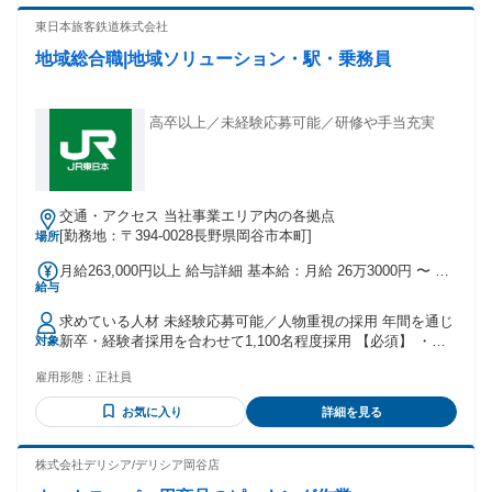
きたい方へ ◎新しい職場で今までの経験を活かす ◎専門資格
支給（上限なし） 高速通勤手当：規定により実費支給
を活かしてキャリアアップ ◎ワークライフバランスを重視す
東日本旅客鉄道株式会社
る方 ◎天候に左右されない屋内で働きたい ◎安定した環境で
地域総合職|地域ソリューション・駅・乗務員
長く働きたい方も歓迎
高卒以上／未経験応募可能／研修や手当充実
交通・アクセス 当社事業エリア内の各拠点
[勤務地：〒394-0028長野県岡谷市本町]
場所
月給263,000円以上 給与詳細 基本給：月給 26万3000円 〜 固
給与
定残業代：なし 【一律手当】 全員に一律で支払われる通勤・
皆勤・家族手当金額：なし 全員に一律で支払われるその他手
求めている人材 未経験応募可能／人物重視の採用 年間を通じ
当金額：なし 【昇給】 年1回 【賞与】 年2回（2025年度実績
新卒・経験者採用を合わせて1,100名程度採用 【必須】 ・応
対象
5.9ケ月） 【諸手当】 ・業務手当 ・超過勤務手当 ・住宅等手
募にあたって必須の経験・スキルはございません。 【歓迎】
当 ・通勤手当 など
雇用形態：
正社員
・地域に根ざした仕事への興味 ・状況に応じた臨機応変な受
け答えや、親身になって対応できる力 ・責任感をもって業務
お気に入り
詳細を見る
に取り組める力
株式会社デリシア/デリシア岡谷店