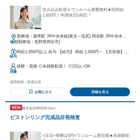
格：第一種運転免許普通自動車
住み込み歓迎＆ワンルーム寮費無料★高時給
1,650円！年間休日140日！
勤務地・最寄駅 JR中央本線(東京～塩尻) 岡谷駅 JR中央本線
(東京～塩尻)/岡谷駅,車,10分 ※長野道岡谷ICから車で5分 ※今
[勤務地：長野県岡谷市]
場所
井停留所から徒歩で5分 ★工場敷地内に駐車場あり(月額3600
時給1,650円以上 給与 【給与】 時給 1,650円～ 【月収例】
円)
給与
280000円～300000円 ※試用期間あり(2週間)時給変動なし
【交通費】 ※月3万円まで支給
経験・資格 ◎未経験歓迎！ ◎日払いOK
対象
雇用形態：
派遣社員
お気に入り
詳細を見る
株式会社BREXA Next
ピストンリング完成品目視検査
<注目>寮費は0円×ワンルーム寮完備★未経験歓