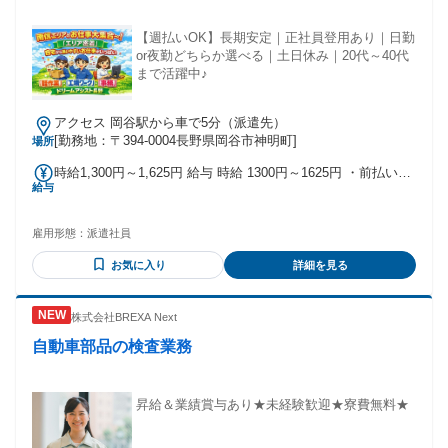
夫・試行錯誤し培われた確かな技術（Technology）を考察
し、科学（Science）の裏付けを得ることで普遍化し、共有の
【週払いOK】長期安定｜正社員登用あり｜日勤
知恵に高めることにも取り組んでいます。 原理原則に則った
or夜勤どちらか選べる｜土日休み｜20代～40代
物の見方・考え方を身につけ、社員ひとりひとりが自ら学び
まで活躍中♪
成長し、共に発展していく企業です。 「なりたい自分」「や
りたい仕事」を目指そう。 自らの将来を切り開くキャリアプ
ランを実現しましょう。 ＊本求人はマーベルキャリアコンサ
アクセス 岡谷駅から車で5分（派遣先）
ルティングによる人材紹介サービスでのご案内です。 ご応募
[勤務地：〒394-0004長野県岡谷市神明町]
場所
いただいた後はマーベルキャリアコンサルティングよりご連
時給1,300円～1,625円 給与 時給 1300円～1625円 ・前払い／
絡差し上げます。 その後はご面談・書類添削・選考日程調整
給与
週払いＯＫ（規定あり） ・交通費あり（規定あり） ・有給制
など、応募に対して全般的にサポートいたします。 学歴 学歴
度あり ・退職金あり ・正社員登用制度あり ・残業・深夜手
不問 年齢 ～59歳 ※例外事由 3号 イ
当あり 交通費：交通費支給 ※距離に応じて規定あり
雇用形態：
派遣社員
お気に入り
詳細を見る
株式会社BREXA Next
自動車部品の検査業務
昇給＆業績賞与あり★未経験歓迎★寮費無料★