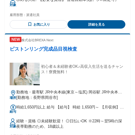
対象
雇用形態：
派遣社員
お気に入り
詳細を見る
株式会社BREXA Next
ピストンリング完成品目視検査
初心者＆未経験者OK♪高収入生活を送るチャン
ス！寮費無料！
勤務地・最寄駅 JR中央本線(東京～塩尻) 岡谷駅 JR中央本線
(東京～塩尻)/岡谷駅,車,10分 ※長野道岡谷ICから車で5分 ※最
[勤務地：長野県岡谷市]
場所
寄り停留所から徒歩で5分 ★工場敷地内に駐車場あり(月額
時給1,650円以上 給与 【給与】 時給 1,650円～ 【月収例】
3,600円)
給与
310000円～330000円 ※試用期間あり(2週間)時給変動なし
【交通費】 ※月3万円まで支給
経験・資格 ◎未経験歓迎！ ◎日払いOK ※22時～翌5時の深
夜帯勤務のため、18歳以上
対象