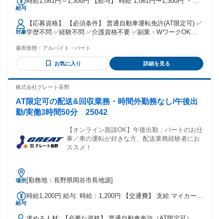
時給1,061円～1,300円 【給与】 時給 1,061円〜1,300円 ・交
給与
通費実費支給(規定あり)
【応募資格】 【必須条件】 普通自動車運転免許(AT限定可) ✅
学歴不問 ✅経験不問 ✅介護資格不要 ✅副業・WワークOK
対象
✅50代・60代活躍中 ✅介護未経験も働きやすい！ 【メリッ
雇用形態：
アルバイト・パート
ト】 #学歴不問 #未経験者歓迎 #経験者歓迎 #有資格者歓迎 #
社会保険完備 #U・Iターン歓迎 #昇給あり #40代も応募可 #髪
お気に入り
詳細を見る
型・髪色自由 #服装自由 #交通費支給 #60代も応募可 #扶養内
勤務OK #副業・WワークOK #主婦・主夫歓迎 #フリーター歓
迎 #即日勤務OK #50代も応募可 #バイク通勤OK #平日のみOK
株式会社グレート長野
#車通勤OK #ブランクOK #スキマ時間勤務 #勤務開始時期調
AT限定可の配送&回収業務・時間外勤務なし/午後出
整 #月1シフト提出
勤/実働3時間50分 25042
【オンライン面談OK】午後出勤：パートのお仕
事／車の運転が好きな方、配送業務経験者にお
ススメ！
[勤務地：長野県岡谷市長地源]
場所
時給1,200円 給与: 時給：1,200円 【交通費】 支給 マイカー通
給与
勤可能：無料駐車場完備
求める人材: 【必要な資格】 普通自動車免許（AT限定可）