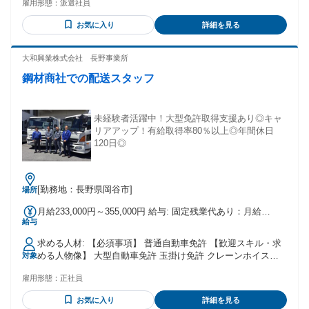
雇用形態：
派遣社員
お気に入り
詳細を見る
大和興業株式会社 長野事業所
鋼材商社での配送スタッフ
未経験者活躍中！大型免許取得支援あり◎キャ
リアアップ！有給取得率80％以上◎年間休日
120日◎
[勤務地：長野県岡谷市]
場所
月給233,000円～355,000円 給与: 固定残業代あり：月給
給与
￥233,000 〜 ￥355,000は1か月当たりの固定残業代
￥30,000（19時間相当分）を含む。19時間を超える残業代は
求める人材: 【必須事項】 普通自動車免許 【歓迎スキル・求
追加で支給する。 月給制：233,000円～355,000円 基本給：
める人物像】 大型自動車免許 玉掛け免許 クレーンホイスト
対象
198,000円～320,000円＋食事手当 5,000円 固定残業代：
講習修了証 フォークリフト免許 ◎上記いずれもお持ちでなけ
30,000円 ※時間外労働時間の有無にかかわらず固定残業代と
雇用形態：
正社員
れば、独自の資格取得支援制度を利用しその殆どを会社負担
して、月額30,000円を支給し19～12時間を超える時間外労働
にて免許取得可能
については追加で支給する
お気に入り
詳細を見る