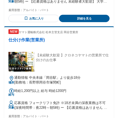
朝5時) ー 【応募資格はありません 未経験者大歓迎】 大学生 /
対象
フリーター /主婦(夫) / 社会人 皆さん大歓迎です ◆短時間 /扶
雇用形態：
アルバイト・パート
養範囲内 /Wワーク・副業も相談可能 (一部社内規定による) ◆
ハローワークでお仕事探し中の方にもおすすめ ◆中高年の方
お気に入り
詳細を見る
も多数活躍しています。 【先輩スタッフさんの職歴例】 全く
違う業種から活躍している方が多いです ・飲食店で働いてい
た方 ・コンビニやスーパーなどの販売接客をされていた方 ・
ヤマト運輸株式会社 松本主管支店 岡谷営業所
軽作業スタッフとして深夜バイトをされていた方 ・データ入
力等の事務をされていた方 ・短期で倉庫内作業をされていた
仕分け作業(営業所)
方
【未経験大歓迎 】クロネコヤマトの営業所で仕
分けのお仕事
通勤情報 中央本線「岡谷駅」より徒歩18分
[勤務地：長野県岡谷市塚間町]
場所
時給1,200円以上 給与 時給1200円
給与
応募資格 フォークリフト免許 ※18才未満の深夜業務は不可
(深夜時間帯：夜22時～朝5時) ー 【応募資格はありません 未
対象
経験者大歓迎】 大学生 / フリーター /主婦(夫) / 社会人 皆さん
雇用形態：
アルバイト・パート
大歓迎です ◆短時間 /扶養範囲内 /Wワーク・副業も相談可能