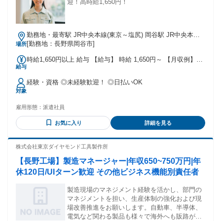
迎！高時給1,650円！
勤務地・最寄駅 JR中央本線(東京～塩尻) 岡谷駅 JR中央本線
(東京～塩尻)/岡谷駅,車,10分 ※長野道岡谷ICから車で5分 ※今
[勤務地：長野県岡谷市]
場所
井停留所から徒歩で5分 ★工場敷地内に駐車場あり(月額3600
時給1,650円以上 給与 【給与】 時給 1,650円～ 【月収例】
円)
給与
280000円～300000円 ※試用期間あり(2週間)時給変動なし
【交通費】 ※月3万円まで支給
経験・資格 ◎未経験歓迎！ ◎日払いOK
対象
雇用形態：
派遣社員
お気に入り
詳細を見る
株式会社東京ダイヤモンド工具製作所
【長野工場】製造マネージャー|年収650~750万円|年
休120日/UIターン歓迎 その他ビジネス機能別責任者
製造現場のマネジメント経験を活かし、部門の
マネジメントを担い、生産体制の強化および現
場改善推進をお願いします。自動車、半導体、
電気など関わる製品も様々で海外へも販路があ