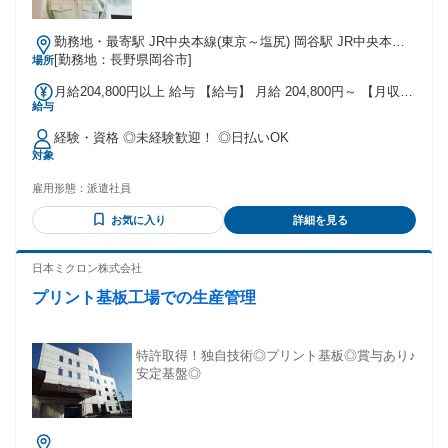
勤務地・最寄駅 JR中央本線(東京～塩尻) 岡谷駅 JR中央本線
(東京～塩尻)/岡谷駅,車,10分 ※長野道岡谷ICから車で10分 ※
[勤務地：長野県岡谷市]
場所
今井停留所から徒歩で5分 ★工場敷地内に駐車場あり(月額
月給204,800円以上 給与 【給与】 月給 204,800円～ 【月収
3,600円)
給与
例】230000円～250000円 ※給与は、変動基本給(39,200円)を
含みます。 ※試用期間・研修期間あり(各2ヶ月)給与変動なし
経験・資格 ◎未経験歓迎！ ◎日払いOK
【交通費】 ※月3万円まで支給
対象
雇用形態：
派遣社員
お気に入り
詳細を見る
日本ミクロン株式会社
プリント基板工場での生産管理
特許取得！独自技術◎プリント基板◎賞与あり♪
安定基盤◎