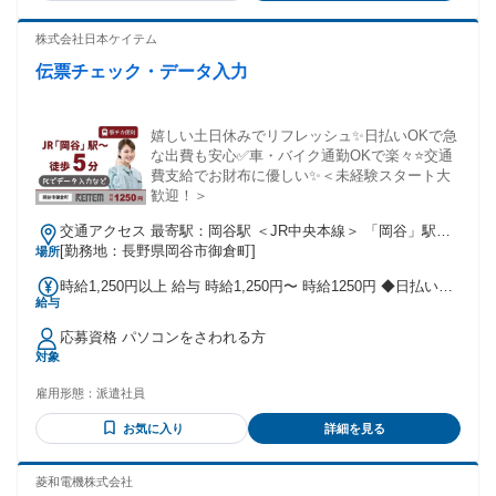
株式会社日本ケイテム
伝票チェック・データ入力
嬉しい土日休みでリフレッシュ✨日払いOKで急
な出費も安心✅車・バイク通勤OKで楽々⭐交通
費支給でお財布に優しい✨＜未経験スタート大
歓迎！＞
交通アクセス 最寄駅：岡谷駅 ＜JR中央本線＞ 「岡谷」駅よ
り徒歩5分
[勤務地：長野県岡谷市御倉町]
場所
時給1,250円以上 給与 時給1,250円〜 時給1250円 ◆日払いOK
給与
◆月収25.2万円以上可能 ※月収内訳／時給1250円×7時間50分
×21日＋残業手当
応募資格 パソコンをさわれる方
対象
雇用形態：
派遣社員
お気に入り
詳細を見る
菱和電機株式会社