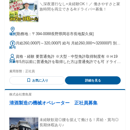
＼深夜運行なし×未経験OK！／ 働きやすさと家
族時間を両立できる4tドライバー募集！
[勤務地：〒394-0088長野県岡谷市長地梨久保]
場所
月給260,000円～320,000円 給与 月給260,000〜320000円 別
給与
途：昇給・賞与有
資格・経験 要普通免許 ※大型・中型免許取得制度有 ※Ｈ19
年5月以前に普通免許を取得した方は普通免許でも可 ドライバ
対象
ー経験がなくても研修制度がありますので 安心して働けま
雇用形態：
正社員
す。
お気に入り
詳細を見る
株式会社豊島屋
清酒製造の機械オペレーター 正社員募集
未経験歓迎◎腰を据えて働ける！昇給・賞与◎
長期休暇あり♪