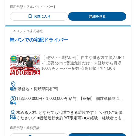
雇用形態：
アルバイト・パート
お気に入り
詳細を見る
JCSロジスコ株式会社
軽バンでの宅配ドライバー
【日払い・週払い可】自由な働き方で収入UP！
✓ 必要なのは普通免許だけ！未経験から月収
100万円オーバー多数 ◎高月収！社宅あり
[勤務地：長野県岡谷市]
場所
月給500,000円～1,000,000円 給与: 【報酬】 個数単価制:1個
給与
単価:160円~180円 例)売上63万円:180円×160個配達×22日稼働
例)売上81万円:180円×180個配達×25日稼働 ※ご紹介の案件や
求める人材: どなたでも活躍できる環境です！ ＼ぜひご応募
お住まいの地域により異なります。 【モデル報酬】 開業2〜3
ください／ ■普通運転免許(AT限定可) ■未経験・経験者ともに
対象
ヶ月で安定して50万円、 9割の方が平均55万円以上、 稼がれ
大歓迎◎ ■学歴・職歴不問（中卒・高卒OK） ■20代・30代・
る方は90万円〜112万円以上！ 【月収 支払額トップ (直近3ヶ
雇用形態：
業務委託
40代・50代活躍中 ■Iターン・Uターン・Jターン◎ ■ 女性ドラ
月参照)】 １位：120万円 27歳男性 拠点：千葉県船橋市 前
イバーも30名近く活躍中！ └ 荷物は軽めの物がほとんどで