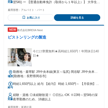
翌5時) ー 【普通自動車免許（取得から１年以上）】 大学生 /
対象
フリーター /主婦(夫) / 社会人 皆さん大歓迎です ◆短時間 /扶
雇用形態：
アルバイト・パート
養範囲内 /Wワーク・副業も相談可能 (一部社内規定による) ◆
ハローワークでお仕事探し中の方にもおすすめ ◆中高年の方
お気に入り
詳細を見る
も多数活躍しています。 ＜先輩スタッフさんの職歴例＞ 全く
違う業種から活躍している方が多いです ・飲食店で働いてい
た方 ・コンビニやスーパーなどの販売接客をされていた方 ・
株式会社BREXA Next
軽作業スタッフとして深夜バイトをされていた方 ・データ入
力等の事務をされていた方 ・短期で倉庫内作業をされていた
ピストンリングの製造
方
今だけ寮費無料★高時給1,650円！年間休日140
日★
勤務地・最寄駅 JR中央本線(東京～塩尻) 岡谷駅 JR中央本線
(東京～塩尻)/岡谷駅,車,10分 ※今井停留所から徒歩で5分 ※長
[勤務地：長野県岡谷市]
場所
野道岡谷ICから車で5分 ★工場敷地内に駐車場あり(月額3,600
時給1,650円以上 給与 【給与】 時給 1,650円～ 【月収例】
円)
給与
290000円～310000円 ※試用期間あり(2週間)時給変動なし
【交通費】 ※月3万円まで支給
経験・資格 ◎未経験歓迎！ ◎日払いOK ※22時～翌5時の深
夜帯勤務のため、18歳以上
対象
雇用形態：
派遣社員