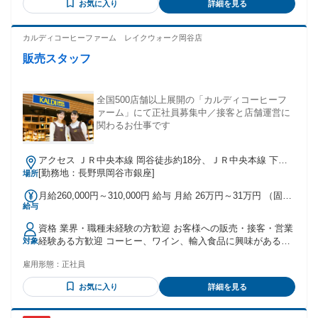
職：建設業 ２位：110万円 54歳男性 拠点：兵庫県宝塚市 前
お気に入り
詳細を見る
す！ ✦・┈┈┈┈┈┈┈┈ ・✦ ＊こんな方におすすめ＊ ✦・
職：トラック運転手 ３位：105万円 35歳男性 拠点：静岡県沼
┈┈┈┈┈┈┈┈ ・✦ ・運転が好きなフリーター ・自由に働
津市 前職：飲食業
いて収入面も期待したい ・会社に縛られずに働きたい ・人間
カルディコーヒーファーム レイクウォーク岡谷店
関係のストレスから解放されたい ・宅配・運送業に興味があ
販売スタッフ
る ・日払い・週払いを選びたい ・近場で働きたい ・トラッ
ク業界での経験を活かしたい 【個人事業主に魅力を感じてい
る方へ!】 人間関係のストレスや時間の縛りから開放! センタ
ーや配送先でのコミュニケーションは ありますが、業務中は
全国500店舗以上展開の「カルディコーヒーフ
ほとんど人との 接触がないので、自分のペースで ストレスフ
ァーム」にて正社員募集中／接客と店舗運営に
リーに働けます!
関わるお仕事です
アクセス ＪＲ中央本線 岡谷徒歩約18分、ＪＲ中央本線 下諏
訪徒歩約48分、ＪＲ中央本線 川岸徒歩約65分 ※他店舗への配
[勤務地：長野県岡谷市銀座]
場所
属の可能性あり ※状況により記載店舗の募集を締め切る場合
月給260,000円～310,000円 給与 月給 26万円～31万円 （固定
あり
給与
残業代や一律手当を含む） 固定残業代：1ヶ月あたり2万7500
円～3万6500円（固定残業時間：15時間） 固定残業時間を超
資格 業界・職種未経験の方歓迎 お客様への販売・接客・営業
えた勤務時間については別途残業代を支給する 【手当】 ◆遅
経験ある方歓迎 コーヒー、ワイン、輸入食品に興味がある方
対象
番手当（19時から22時の勤務に対して ＋200円/時間 を支給）
大歓迎 ハローワークで求職中の方も歓迎 前職一例 販売、飲
◆役職手当（該当者のみ） ◆通勤手当（上限4.5万円／月）
雇用形態：
正社員
食ホール、営業、携帯販売、ホテル・観光業界フロント、 航
【昇給】昇給・昇格あり 【賞与】年2回※業績による（昨年実
空業界グランドスタッフ・CAなど対面での接客経験ある方が
績2回支給） ※当社では定額残業代を支給しておりますが求人
お気に入り
詳細を見る
中心で活躍中 ◆ 例外事由2号：お酒のテイスティング業務が
情報内では固定残業代と記載しています。
含まれるため20歳以上の方のみ ◆ 9：00～22：00頃をベース
とした早番・遅番での8時間シフト制勤務（土日祝含む）が可