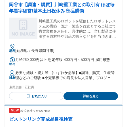
岡谷市【調達・購買】川崎重工業との取引有 ほぼ毎
年黒字経営!基本土日祝休み 部品購買
川崎重工業のロボットを駆使したロボットシス
テムの構築・設計・製造を得意とする当社にて
購買業務をお任せ。具体的には、当社製品に使
用する原材料や部品の購入などを担当頂きま
す。
[勤務地：長野県岡谷市]
場所
月給260,000円以上 想定年収 400万円～500万円 雇用形態 正
給与
社員 期間の定め：無 賃金形態 形態：月給制 備考：月給
￥260,000～ 基本給￥260,000～を含む/月 ■賞与実績:支給あ
必要な経験・能力等 【いずれか必須】■調達、購買、生産管
り 個人評価による 諸手当：通勤手当（会社規定に基づき支
理などのご経験 ■小売業界での店長や法人営業、プロジェク
対象
給）、残業手当（残業時間に応じて別途支給） 試用期間 有
ト推進など社内外での調整のご経験 【当社について】自動制
期間：3ヶ月 備考：変更無
雇用形態：
正社員
御の専門商社として設立を果たし、1977年にはオリエンタル
モーター株式会社と製品販売契約を締結。精密小型モーター
お気に入り
詳細を見る
をはじめ、ステッピングモーターやACサーボモーター、
PLC(シーケンサー)、空圧機器等の製品を提供しています。
1987年の岡谷営業所(長野県)開設を皮切りに、入間営業所(埼
株式会社BREXA Next
玉県)/下松オフィス(山口県)/新潟営業所(新潟県)/我孫子営業所
(千葉県)と、順調に活動領域を拡大させています。 学歴・資
ピストンリング完成品目視検査
格 学歴：大学院 大学 高専 短大 専修学校 高校 語学力： 資