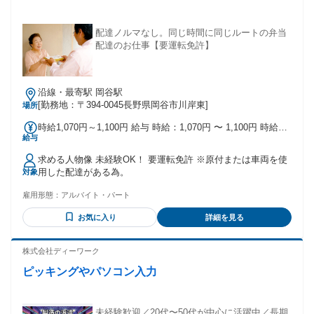
配達ノルマなし。同じ時間に同じルートの弁当
配達のお仕事【要運転免許】
沿線・最寄駅 岡谷駅
[勤務地：〒394-0045長野県岡谷市川岸東]
場所
時給1,070円～1,100円 給与 時給：1,070円 〜 1,100円 時給
給与
1070円 ～ 1100円 試用期間 試用期間：なし
求める人物像 未経験OK！ 要運転免許 ※原付または車両を使
用した配達がある為。
対象
雇用形態：
アルバイト・パート
お気に入り
詳細を見る
株式会社ディーワーク
ピッキングやパソコン入力
未経験歓迎／20代〜50代が中心に活躍中／長期