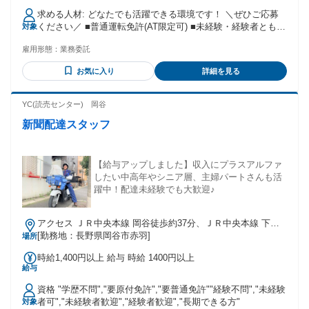
例)売上81万円:180円×180個配達×25日稼働 ※ご紹介の案件や
求める人材: どなたでも活躍できる環境です！ ＼ぜひご応募
お住まいの地域により異なります。 【モデル報酬】 開業2〜3
ください／ ■普通運転免許(AT限定可) ■未経験・経験者ともに
対象
ヶ月で安定して50万円、 9割の方が平均55万円以上、 稼がれ
大歓迎◎ ■学歴・職歴不問（中卒・高卒OK） ■20代・30代・
る方は90万円〜112万円以上！ 【月収 支払額トップ (直近3ヶ
雇用形態：
業務委託
40代・50代活躍中 ■Iターン・Uターン・Jターン◎ ■ 女性ドラ
月参照)】 ★１位：120万円 27歳男性 拠点：千葉県船橋市 前
イバーも30名近く活躍中！ └ 荷物は軽めの物がほとんどで
職：建設業 ★２位：110万円 54歳男性 拠点：兵庫県宝塚市
お気に入り
詳細を見る
す！ ✦・┈┈┈┈┈┈┈┈ ・✦ ＊こんな方におすすめ＊ ✦・
前職：トラック運転手 ★３位：105万円 35歳男性 拠点：静岡
┈┈┈┈┈┈┈┈ ・✦ ・運転が好きなフリーター ・自由に働
県沼津市 前職：飲食業
いて収入面も期待したい ・会社に縛られずに働きたい ・人間
YC(読売センター) 岡谷
関係のストレスから解放されたい ・宅配・運送業に興味があ
新聞配達スタッフ
る ・日払い・週払いを選びたい ・近場で働きたい ・トラッ
ク業界での経験を活かしたい 【個人事業主に魅力を感じてい
る方へ!】 人間関係のストレスや時間の縛りから開放! センタ
ーや配送先でのコミュニケーションは ありますが、業務中は
【給与アップしました】収入にプラスアルファ
ほとんど人との 接触がないので、自分のペースで ストレスフ
したい中高年やシニア層、主婦パートさんも活
リーに働けます!
躍中！配達未経験でも大歓迎♪
アクセス ＪＲ中央本線 岡谷徒歩約37分、ＪＲ中央本線 下諏
訪徒歩約44分、ＪＲ中央本線 川岸徒歩約84分
[勤務地：長野県岡谷市赤羽]
場所
時給1,400円以上 給与 時給 1400円以上
給与
資格 "学歴不問","要原付免許","要普通免許""経験不問","未経験
者可","未経験者歓迎","経験者歓迎","長期できる方"
対象