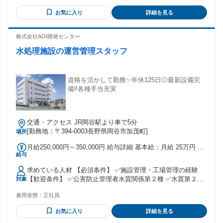
(一部社内規定による) ◆ハローワークでお仕事探し中の方に
お気に入り
詳細を見る
もおすすめ ◆中高年の方も多数活躍しています。 【先輩スタ
ッフさんの職歴例】 全く違う業種から活躍している方が多い
です ・飲食店で働いていた方 ・コンビニやスーパーなどの販
株式会社AOI開発センター
売接客をされていた方 ・軽作業スタッフとして深夜バイトを
水処理施設の運営管理スタッフ
されていた方 ・データ入力等の事務をされていた方 ・短期で
倉庫内作業をされていた方
資格を活かして勤務✨年休125日◎最新設備完
備‼各種手当充実
交通・アクセス JR岡谷駅より車で5分
[勤務地：〒394-0003長野県岡谷市加茂町]
場所
月給250,000円～350,000円 給与詳細 基本給：月給 25万円 〜
給与
35万円 固定残業代：なし 【一律手当】 全員に一律で支払わ
れる通勤・皆勤・家族手当金額：あり 全員に一律で支払われ
求めている人材 【必須条件】 ✅施設管理・工場管理の経験
るその他手当金額：あり ※経験・スキルを最大限考慮し決定
【歓迎条件】 ✅公害防止管理者水質関係第２種 ✅水質第２種
対象
します。 ※具体的な額面での給与は、面接時にご説明いたし
の資格取得見込みの方も可
ます。 賞与：年2回（計2.72ヶ月分 ※前年度実績） 昇給：あ
雇用形態：
正社員
━━━━━━━━━━━━━━━━━━ ⭐こんな方に是非お
り（0.50% 〜 3.00% ※前年度実績） 諸手当 ￣V￣￣￣￣￣
すすめします⭐ ━━━━━━━━━━━━━━━━━━ ◎力
￣￣￣￣￣ 住宅手当：最大30,000円 別居手当：最大40,000円
お気に入り
詳細を見る
仕事が少なく長く続けられる仕事 ◎年間休日の多い環境で働
資格手当：1資格につき3,000円（規定あり） 通勤手当：実費