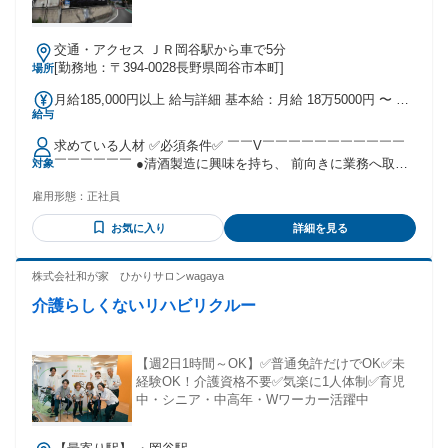
交通・アクセス ＪＲ岡谷駅から車で5分
[勤務地：〒394-0028長野県岡谷市本町]
場所
月給185,000円以上 給与詳細 基本給：月給 18万5000円 〜 固
給与
定残業代：なし 【一律手当】 全員に一律で支払われる通勤・
皆勤・家族手当金額：なし 全員に一律で支払われるその他手
求めている人材 ✅必須条件✅ ￣￣V￣￣￣￣￣￣￣￣￣￣￣
当金額：なし ⭐昇給制度あり (最大4000円/前年度実績) ⭐賞与
￣￣￣￣￣￣ ●清酒製造に興味を持ち、 前向きに業務へ取り
対象
支給：年2回 (5～10万円/前年度実績)
組める方 ●普通自動車運転免許 ※AT限定免許でも問題ありま
雇用形態：
正社員
せん！ ✅歓迎条件✅ ￣￣V￣￣￣￣￣￣￣￣￣￣￣￣￣￣￣
￣￣ ●フォークリフト運転技能者の資格保有者 （必須ではあ
お気に入り
詳細を見る
りません） ●チームワークを大切にして 業務を進められる方
●未経験からスタートしたい方も大歓迎！ ●新たなことに積極
的にチャレンジできる 姿勢をお持ちの方 ✅こんな方におすす
株式会社和が家 ひかりサロンwagaya
め✅ ￣￣V￣￣￣￣￣￣￣￣￣￣￣￣￣￣￣￣￣ ●円滑なコミ
介護らしくないリハビリクルー
ュニケーション応対ができる方 ●ものづくりに関心があり、
細部にわたる作業を楽しめる方 ●長期的に安定した環境で働
きたい方 伝統ある日本酒づくりの世界で、 あなたの情熱と技
術を活かしてみませんか？ 年齢の条件と理由：あり（例外事
【週2日1時間～OK】✅普通免許だけでOK✅未
由1号・65歳未満（定年のため））
経験OK！介護資格不要✅気楽に1人体制✅育児
中・シニア・中高年・Wワーカー活躍中