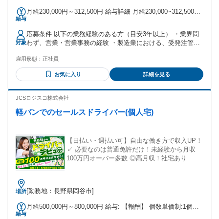
月給230,000円～312,500円 給与詳細 月給230,000~312,500円
給与
【年収】 350～500万円 賞与：年2回/前年度実績4ヵ月 基本
給：160,000～218,750円 職務手当：70,000～93,750円 上記年
応募条件 以下の業務経験のある方（目安3年以上） ・業界問
収は経験、年齢により上下します 固定残業代 無し 試用期間
わず、営業・営業事務の経験 ・製造業における、受発注管理
対象
有り条件変更無し試用期間中の給与：月給230,000円〜試用期
事務、生産管理事務、物流管理事務等の経験 【求める人物
間中の固定残業代：無し 通勤手当 有り
雇用形態：
正社員
像】 ・社内外通じて、人とのコミュニケーションのお好きな
方 ・主体性を持ち、自ら進んで仕事を取りに行ける方 学歴
お気に入り
詳細を見る
高校
JCSロジスコ株式会社
軽バンでのセールスドライバー(個人宅)
【日払い・週払い可】自由な働き方で収入UP！
✓ 必要なのは普通免許だけ！未経験から月収
100万円オーバー多数 ◎高月収！社宅あり
[勤務地：長野県岡谷市]
場所
月給500,000円～800,000円 給与: 【報酬】 個数単価制:1個単
給与
価:155円~180円 例)売上63万円:180円×160個配達×22日稼働