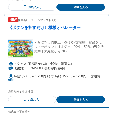
お気に入り
詳細を見る
株式会社ドリームアシスト長野
《ボタンを押すだけ》機械オペレーター
＜月収27万円以上＞稼げる2交替制｜部品をセ
ット⇒ボタンを押すダケ｜20代～50代の男女活
躍中｜未経験からOK♪
アクセス 岡谷駅から車で10分（派遣先）
[勤務地：〒394-0000長野県岡谷市]
場所
時給1,550円～1,938円 給与 時給 1550円～1938円 ・交通費あ
給与
り（規定） ・残業手当あり 交通費：交通費支給 ※距離に応
じて規定あり
雇用形態：
派遣社員
お気に入り
詳細を見る
株式会社平出精密