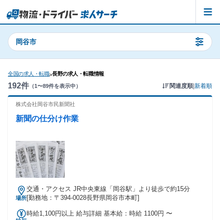
岡谷市
全国の求人・転職
長野の求人・転職情報
>
192
件
関連度順
|
新着順
（
1
〜
89
件を表示中）
株式会社岡谷市民新聞社
新聞の仕分け作業
交通・アクセス JR中央東線「岡谷駅」より徒歩で約15分
[勤務地：〒394-0028長野県岡谷市本町]
場所
時給1,100円以上 給与詳細 基本給：時給 1100円 〜