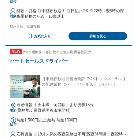
給与
250000円～270000円 ※試用期間あり(2週間)時給変動なし
【交通費】 ※月3万円まで支給
経験・資格 ◎未経験歓迎！ ◎日払いOK ※22時～翌5時の深
夜帯勤務のため、18歳以上
対象
雇用形態：
派遣社員
お気に入り
詳細を見る
ヤマト運輸株式会社 松本主管支店 岡谷営業所
パートセールスドライバー
【未経験歓迎◎普通免許でOK】クロネコヤマト
の配達業務（パートセールスドライバー）
通勤情報 中央本線「岡谷駅」より徒歩18分
[勤務地：長野県岡谷市塚間町]
場所
時給1,500円以上 給与 時給1500円
給与
応募資格 ※18才未満の深夜業務は不可(深夜時間帯：夜22時～