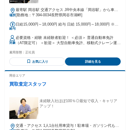
最寄駅 岡谷駅 交通アクセス JR中央本線「岡谷駅」から車で7
[勤務地：〒394-0034長野県岡谷市湖畔]
分 ※車通勤OK ※バイク通勤OK
場所
日給15,000円～18,000円 給与 日給 15,000円～18,000円 ※所
給与
定労働時間超過分の労働については別途残業代を支給します
手当を含めると日当は最大18,000円になります。 （月給30万
必要資格・経験 未経験者歓迎！ ＜必須＞ 普通自動車免許
円も目指せます） ※経験・スキルに応じて変動あり 【 手当
（AT限定可） ＜歓迎＞ 大型自動車免許、移動式クレーン運転
対象
】 ・クレーン乗車手当（1,000円〜2,500円） ・休日手当あり
士、大型特殊自動車免許
・出張手当あり ・残業手当あり 【 評価 】 ・昇給あり ・賞与
雇用形態：
正社員
あり（年2回：夏・冬） 【未経験者の方の場合】 日給：
10,000円 スタート（手当含まない） ┗入社3ヵ月以降 昇給あ
お気に入り
詳細を見る
り＆手当含む
岡谷エリア
買取査定スタッフ
未経験入社ほぼ100％◎最短で収入・キャリア
アップ！
交通・アクセス 1人1台社用車貸与！駐車場・ガソリン代も会