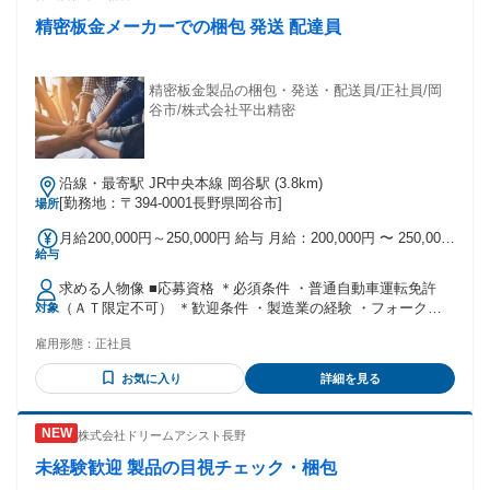
精密板金メーカーでの梱包 発送 配達員
精密板金製品の梱包・発送・配送員/正社員/岡
谷市/株式会社平出精密
沿線・最寄駅 JR中央本線 岡谷駅 (3.8km)
[勤務地：〒394-0001長野県岡谷市]
場所
月給200,000円～250,000円 給与 月給：200,000円 〜 250,000
給与
円 固定残業：なし 賞与：2回/年（前年度実績 2ヵ月/年。業
績・評価による変動あり） 想定年収 ￥2,800,000～
求める人物像 ■応募資格 ＊必須条件 ・普通自動車運転免許
￥3,500,000（時間外・諸手当を除く） ＊昇給 あり （前年度
（ＡＴ限定不可） ＊歓迎条件 ・製造業の経験 ・フォークリ
対象
実績1.0～3.0％。業績・評価による変動あり） ・就業時間 ：
フト運転技能 ・大型自動車運転免許 ＊学歴不問 ■ 年齢 ～59
8:00～17:10 （休憩70分） ・時間外労働： あり (月平均20時
雇用形態：
正社員
歳（定年年齢を上限） ■ 私たちが一緒に働きたい人 ・チーム
間程度） ・通勤手当 （実費支給。上限20,000円/月） ・家族
で物事に取り組むことが好きな人 ・ものづくりが好きで夢中
手当 ・労災保険・雇用保険・健康保険・厚生年金 ・退職金制
お気に入り
詳細を見る
になれる人 ・行動して道をひらく人 ■人の成長 当社の魅力の
度 あり（勤続3年以上、退職金共済加入） 試用期間 試用期
１つである「教育」 設計のプロ向けの精密鈑金講座、大学院
間：あり 期間：3ヵ月 条件：本採用時と同様
生向けの超微細加工コース等、幅広い教育プログラムを保有
株式会社ドリームアシスト長野
しており、新入社員教育にも活用しています。このように、
誰もが科学(Science）に裏付けされた確かな技術
未経験歓迎 製品の目視チェック・梱包
（Technology）を学ぶことができます。また、現場で創意工