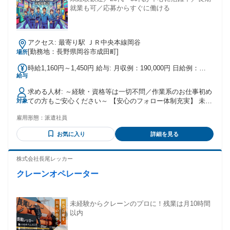
就業も可／応募からすぐに働ける
アクセス: 最寄り駅 ＪＲ中央本線岡谷
[勤務地：長野県岡谷市成田町]
場所
時給1,160円～1,450円 給与: 月収例：190,000円 日給例：
給与
9,500円 時給例：1,160円 ★年収は月20時間の残業を想定した
金額です★ 給与例は概算での計算となります。※実際と異な
求める人材: ～経験・資格等は一切不問／作業系のお仕事初め
るケースもございます。
ての方もご安心ください～ 【安心のフォロー体制充実】 未経
対象
験の方やブランクがある方でも 安心して働けるように、 入社
雇用形態：
派遣社員
後のフォロー体制が充実しています！ 気軽にご応募くださ
い！！
お気に入り
詳細を見る
株式会社長尾レッカー
クレーンオペレーター
未経験からクレーンのプロに！残業は月10時間
以内