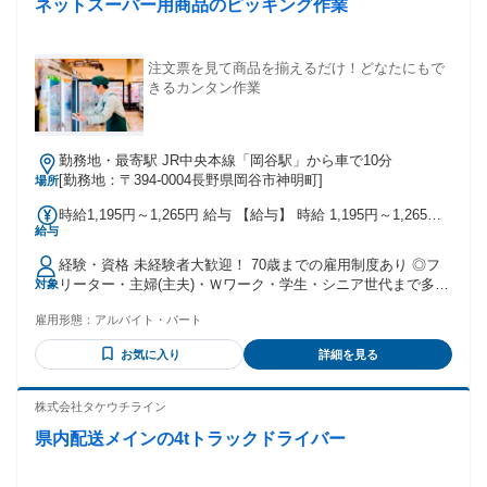
ネットスーパー用商品のピッキング作業
注文票を見て商品を揃えるだけ！どなたにもで
きるカンタン作業
勤務地・最寄駅 JR中央本線「岡谷駅」から車で10分
[勤務地：〒394-0004長野県岡谷市神明町]
場所
時給1,195円～1,265円 給与 【給与】 時給 1,195円～1,265円
給与
★日・祝日は時給＋70円 ★17時以降は時給＋100円 ★22時以
降は加給後の1.25倍 ＼更にスキルUP(技術ランク)により加給
経験・資格 未経験者大歓迎！ 70歳までの雇用制度あり ◎フ
ありで高時給！／
リーター・主婦(主夫)・Ｗワーク・学生・シニア世代まで多数
対象
在籍中！ ◎10代～60代まで幅広い年代の男女スタッフが活躍
雇用形態：
アルバイト・パート
中♪ ※22時以降の勤務を含むものは深夜勤務のため18歳以上
(例外事由2号による)
お気に入り
詳細を見る
株式会社タケウチライン
県内配送メインの4tトラックドライバー