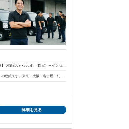
0円 【報酬】 月額20万〜30万円（固定）＋インセン
センティブ：2,400万円 × 20% ÷ 12
」の連続です。東京・大阪・名古屋・札幌
・固定30万の場合 → 月収70万円／年収840
1」の推
を作った経験。 数字へのコミットメント：
場合インセンティブはゼロ（返還義務・翌年
 デジタル・リテラシー： AIを含むデジ
てインセンティブは打ち切り 試用期間 試用期間：なし
る能力。 現場対応力： 配送員のフォロー
ト 圧倒的な
命運を握っている」と捉えられる方。 「泥
び込み営業を行い、現場の汗をかける方。
詳細を見る
、前向きに試行錯誤を楽しめる方。 領域を
もやる柔軟性。 3. このポジシ
をポジティブに受け止められる方のみを募
は、相応の時間とエネルギーを投資する必要
ブル対応や、現場のイレギュラーを日常とし