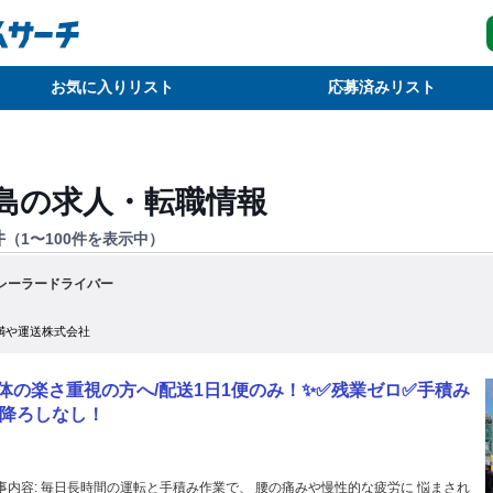
お気に入りリスト
応募済みリスト
島
の求人・転職情報
件
（
1
〜
100
件を表示中）
レーラードライバー
満や運送株式会社
体の楽さ重視の方へ/配送1日1便のみ！✨✅残業ゼロ✅手積み
降ろしなし！
運転と手積み作業で、 腰の痛みや慢性的な疲労に 悩まされ