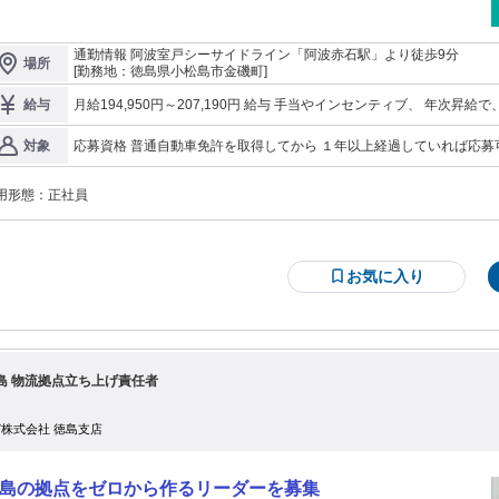
は座学研修で 企業理念や商品知識を学びます ②先輩のトラックに同乗 先輩が
転するトラックに同乗し、 OJT（現場研修）で一緒に配達を経験 ③運転技術の
得 約2カ月間の座学と 実技研修カリキュラムを受け、 「社内免許」を取得 ④ド
通勤情報 阿波室戸シーサイドライン「阿波赤石駅」より徒歩9分
場所
イバーデビュー 免許取得後、トラック運転がスタート 独り立ち後もチームで協
[勤務地：徳島県小松島市金磯町]
がら 配達や集荷を行います。 ●08:00出勤 管理者と朝礼・点呼を行い、 体
や当日の業務内容を確認 当日配達する荷物を車両に積み込み ●08:30配達・集荷
月給194,950円～207,190円 給与 手当やインセンティブ、 年次昇給で、高収入を実現 月給 194,
給与
タート 配送アプリを参考に、 効率的なルートでエリアを巡回し、 集荷・配達を
円 基本給 ＋インセンティブ ＋地域手当 月収・年収例 30歳、残業25時間、扶養あり (配偶者+子2人) 入社１年目
施 ●12:00お昼休み ●13:30中間点呼・ミーティング 午後に向けて、 業務進捗と
月収36万円／年収456万円 入社５年目 月収39万円／年収566万円 30歳、残業25時間、独身 入社１年目 月収32万
応募資格 普通自動車免許を取得してから １年以上経過していれば応募可能 ※AT限定可、取得後1年以上 
対象
全面の確認を実施 ●14:00配送・集荷・商談 引き続き、 エリア内の配達・集荷を
円／年収406万円 入社５年目 月収35万円／年収516万円 ※試用期間あり 試用期間９か月 試用期間中は本採用と同
の方も歓迎します ８割の方が運転職未経験 充実した研修で安心して 
条件 通勤手当 1ヶ月分の定期代相当額 ※社内規定による 昇給・昇格 半期に１回の昇給、 １年間に１回昇格のチ
施 ●18:30荷卸し 営業所に戻り、 お預かりした荷物を下ろし、 大型トラックへ
ャンスあり 賞与 半期賞与年2回 業績及び人事評価に応じて決定 ※
継ぎ ●18:50点呼 管理者に報告を行い、 1日の業務が終了 ●19:00退勤
用形態：
正社員
お気に入り
島 物流拠点立ち上げ責任者
07株式会社 徳島支店
島の拠点をゼロから作るリーダーを募集