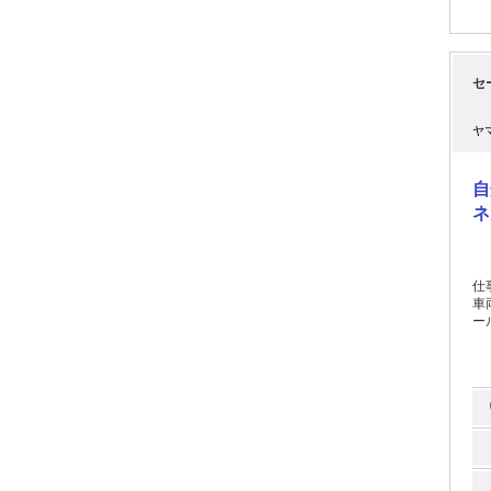
セ
ヤ
自
ネ
仕
車
ー
輸
まず
運
習
ラ
力しな
調
ス
実