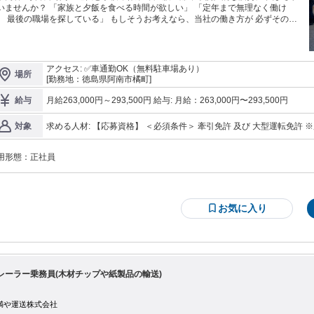
 「家族と夕飯を食べる時間が欲しい」 「定年まで無理なく働け
、 最後の職場を探している」 もしそうお考えなら、当社の働き方が 必ずそのお
す。 ⋆˖✧⋆˖✧⋆˖✧⋆˖✧⋆˖✧ ≫≫≫ここがポイント✋≪≪≪ ✅️身体へ
負担、""極小""です！✨ ✅️「手積み・手降ろし」完全ゼロ ✅️就業場所への直行・
帰となります！ ✅️毎日17時退社！残業原則なし ✅️指定ルートで1日1運行のみ ✅️
業60年・大手直取引の安定基盤 ✅️地元・徳島でずっと働ける安心感✨ ✅️未経験
アクセス: ✅車通勤OK（無料駐車場あり）
場所
も安心！免許取得支援ああり ✅️財形貯蓄や企業年金、退職金制度など 手厚い福
[勤務地：徳島県阿南市橘町]
で生活をバックアップ ⋆˖✧⋆˖✧⋆˖✧⋆˖✧⋆˖✧
━━━━━━━━━━━━━━ ✨求人概要✨ 【雇用形態】正社員 【 給与 】月
月給263,000円～293,500円 給与: 月給：263,000円〜293,500円
給与
： 26.3万円〜29.35万円 【勤務時間】9:00〜17:00 【 休日 】週休二日制（年間
107日） 【勤務地】阿南市（近距離輸送メイン） ⭐️まずはお気軽にお問い合わ
求める人材: 【応募資格】 ＜必須条件＞ 牽引免許 及び 大型運転免許 ※所持していない場合：社内免許取得制度あ
対象
ください⭐️ 採用担当：0884-34-2211 ━━━━━━━━━━━━━━━ 【仕事内
り お気軽にご相談ください！ 《こんな方にピッタリです！》 ◎手積み作業は体力的にもう限界な方 ◎給料より
「運ぶ」プロとして安全運転に集
体の楽さと時間を重視する方 ◎毎日家に帰って家族と過ごしたい方 ◎
。 メインでお任せするのは、大型トレーラーによる 製紙原料（木材チップ等）
用形態：
正社員
歴不問/年齢不問 ・ブランクのある方も歓迎 ・性別不問 ・若手活躍中
す。 阿南市近辺および県外への 中距離指定ルート配送となります。
ローワークで求職中の方歓迎
中泊を伴うような長距離はありませんのでご安心ください！ 〈具体的には…〉
トレーラーでの木材チップ輸送 ・車両の安全点検、日常の清掃作業 ※1日1本の
のゆったり運行です。
お気に入り
レーラー乗務員(木材チップや紙製品の輸送)
満や運送株式会社