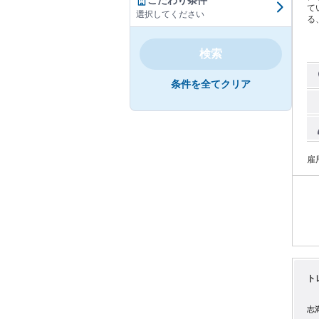
こだわり条件
ていませんか？
選択してください
る
悩みを解決しま
の
検索
直
創
で
条件を全てクリア
利厚生
━
給
休日
せ
容】 * 「運ぶ」技術で、地元の産業を支える。 
中
雇
の輸送業務で
車
・
み
ト
志