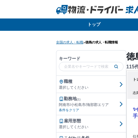
トップ
全国の求人・転職
徳島の求人・転職情報
>
徳
キーワード
115
ト
職種
選択してください
志
勤務地
(1)
阿南市/小松島市/海部郡エリア
✨
条件をクリア
手
雇用形態
選択してください
仕事内容: 毎日長時間の