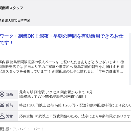
て楽しめるタフさが必要です。 学歴 学歴不問
り 組織を構築する（採用・オペレーション・DX推進） AIを含むデジタルツール
聞配達スタッフ
駆使した業務効率化の推進 ドライバーの採用面接、配送員のフォロー、現場ト
ブルへの即応 現場ルールの整備および、組織マネジメント体制の構築・チーム
マンス向上 ⚠️ あらかじめお伝えしたい実情 入社後のギャップを防ぐた
島新聞大野宝田専売所
、厳しい側面も含めて実情を率直にお伝えします。このポジションを担う上で、
要素が不可欠となります。 ハードワーク前提の環境（立ち上げ期につき、
応のエネルギーが求められます） 「泥臭さ」と「デジタル活用」の両立（現場
ワーク・副業OK！深夜・早朝の時間を有効活用できるお仕
汗をかきつつ、最新ツールを活用する両輪が必要です） 答えのない課題への向
合い（マニュアルがないトラブルを、自分の手で収束させる必要があります）
です！
ち上げ初期には、想定外の壁に行き当たることもあるでしょう。それを「自分の
で突破していくのが面白い」と感じられる方には最適の環境です。 このポジシ
ンで手にできるもの 社長と直接やりとりできる： 代表の直下で、経営のスピー
感を間近で感じながら働ける環境です。将来の独立を見据える方や、経営幹部を
事内容 徳島新聞販売店の求人ページを ご覧いただきありがとうございます！ 徳
指す方には最適な修行の場です。 あなたのやり方が「正解」になる： 「徳島で
新聞販売店では 担当エリアのご家庭や事業所へ 徳島新聞の朝刊をお届けする 新
こうした方がいい」というあなたの考えが、そのまま拠点の方針として根付きま
スタッフを募集しています！ 新聞配達の仕事は慣れると 「早朝の健康習
。大企業のような社内政治・しがらみはありません。 成長産業で勝負できる：
」のような感覚で、楽しんで取り組めます。 毎朝コツコツと自分のペースで取
C市場の拡大により、物流の仕事はこれからも増え続けます。社会に欠かせない
めて、 日々達成感を得ることができますよ！ 早朝の空き時間を活かして働け
フラを支える、誇りを持てる仕事です。 代表によるYouTubeチャンネル
ので、 昼間は忙しい会社員や学生、主婦（夫）の方にもオススメのお仕事で
s://www.youtube.com/@sin-syacho 職種 徳島 物流拠点立ち上げ責任者 雇用形
。 現在もWワークで頑張っている仲間がたくさんいます！ バイクの運転に不安
最寄り駅 阿南駅 アクセス 阿南駅から車で10分
系 シフト制 勤務先事業内容 事業が解決する課題 配送業界に
場所
ある方には、一から丁寧に教えるので心配ナシ！ 配達コースによっては、自転
[勤務地：〒774-0045徳島県阿南市宝田町]
、多重下請け構造による非効率なコスト構造や、個人事業主であるドライバーが
や車で配達することも可能です。 頼りになる先輩スタッフがいるので、未経験
効率なアナログ業務（紙の不在票、手動でのルート作成など）に時間を取られる
心して働くことができますよ！ ★徳島新聞 朝刊配達のオススメポイント★
時給1,200円以上 給与 時給 1,200円〜 配達部数や配達時間により変わります。 詳しくは面接時にご相談くださ
給与
いう構造的な課題があります。207株式会社は、これらの課題を解決し、業界全
深夜〜早朝の時間を有効活用してお小遣い稼ぎ！ ・副業、Wワーク、かけ持ち
い。 試用・研修 試用・研修の有無：本文中に記載
を推進しています。 3つの主要事業とモデル 以下の3つの事業を連携させ
K！バイトデビュー歓迎！ ・年齢、経験、学歴不問（未経験者可）！ ・原付バイ
応募資格 18歳以上 ※深夜勤務のため、法令により年齢制限がありま
対象
ことで、企業からドライバーへ仕事を直接発注する、「最もDXされた次世代型
貸し出しOK！ ・知名度抜群の「徳島新聞」！ ・接客や営業は一切なし！ ・主
ーチャル物流モデル」を構築・展開しています。 トドクサポーター（配送員
主婦、ママ／パパさん、フリーター、 ミドル／シニアの方々も活躍中！ 【朝
アプリ） ドライバーの配送効率を劇的に向上させるアプリです。伝票
配達スタッフの仕事の流れ（例）】 3：00 出社 ↓ バイク・自転車に配達する新
用形態：
アルバイト・パート
影で自動的に最適なルートを作成し、荷受人とのSMS連携機能（在宅・不在確