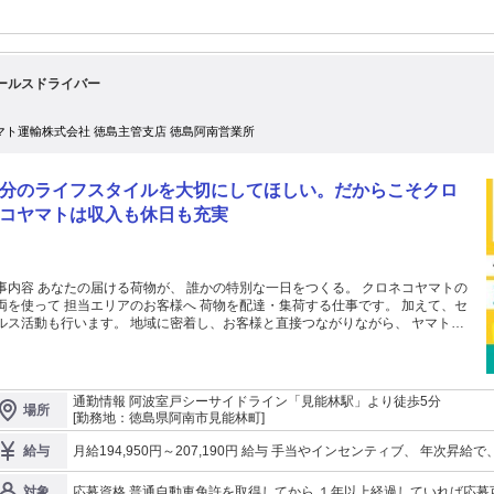
ールスドライバー
マト運輸株式会社 徳島主管支店 徳島阿南営業所
分のライフスタイルを大切にしてほしい。だからこそクロ
コヤマトは収入も休日も充実
事内容 あなたの届ける荷物が、 誰かの特別な一日をつくる。 クロネコヤマトの
両を使って 担当エリアのお客様へ 荷物を配達・集荷する仕事です。 加えて、セ
ルス活動も行います。 地域に密着し、お客様と直接つながりながら、 ヤマト運
の「地域の顔」として 安心で信頼できるサービスを提供します。 ①入社時研修
は座学研修で 企業理念や商品知識を学びます ②先輩のトラックに同乗 先輩が
転するトラックに同乗し、 OJT（現場研修）で一緒に配達を経験 ③運転技術の
得 約2カ月間の座学と 実技研修カリキュラムを受け、 「社内免許」を取得 ④ド
通勤情報 阿波室戸シーサイドライン「見能林駅」より徒歩5分
場所
イバーデビュー 免許取得後、トラック運転がスタート 独り立ち後もチームで協
[勤務地：徳島県阿南市見能林町]
がら 配達や集荷を行います。 ●08:00出勤 管理者と朝礼・点呼を行い、 体
や当日の業務内容を確認 当日配達する荷物を車両に積み込み ●08:30配達・集荷
月給194,950円～207,190円 給与 手当やインセンティブ、 年次昇給で、高収入を実現 月給 194,
給与
タート 配送アプリを参考に、 効率的なルートでエリアを巡回し、 集荷・配達を
円 基本給 ＋インセンティブ ＋地域手当 月収・年収例 30歳、残業25時間、扶養あり (配偶者+子2人) 入社１年目
施 ●12:00お昼休み ●13:30中間点呼・ミーティング 午後に向けて、 業務進捗と
月収36万円／年収456万円 入社５年目 月収39万円／年収566万円 30歳、残業25時間、独身 入社１年目 月収32万
応募資格 普通自動車免許を取得してから １年以上経過していれば応募可能 ※AT限定可、取得後1年以上 
対象