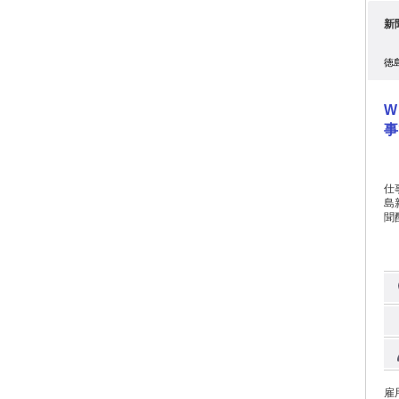
く
新
を
ラ
のパフォー
徳
め
以下の
相
W
で
き
事
立
力
ョ
ド
仕
目
島
は
聞配達
す
慣
E
り組
イン
る
http
す
態 業務委託 勤務体
が
は
車
非
でも安
と
・
体のDX
O
る
ク
のバ
夫／
向け効率化
刊
雇
撮