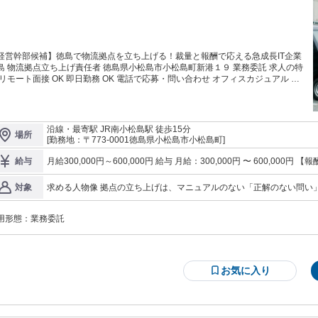
経営幹部候補】徳島で物流拠点を立ち上げる！裁量と報酬で応える急成長IT企業
島 物流拠点立ち上げ責任者 徳島県小松島市小松島町新港１９ 業務委託 求人の特
 リモート面接 OK 即日勤務 OK 電話で応募・問い合わせ オフィスカジュアル OK
ールビズ OK ジーンズ OK スニーカー OK ノーネクタイ OK 服装自由 髪型・髪色
センティブあり 業務内容 207のビジョン（207） 207株式会社は、配送
場の「人手不足」と「非効率」を、テクノロジーと新しい仕組みで解決していく
タートアップです。 東京で立ち上げたこの挑戦を、これから全国各地へ展開し
沿線・最寄駅 JR南小松島駅 徒歩15分
場所
しているのは、単なる管理職ではありません。何もない徳島の地
[勤務地：〒773-0001徳島県小松島市小松島町]
、ゼロから汗をかき、事業を大きく育ててくれる「拠点立ち上げの責任者候補」
す。 現在、既に稼働している東京・大阪・名古屋・札幌の各拠点でも、責任者
月給300,000円～600,000円 給与 月給：300,000円 〜 600,00
給与
日々試行錯誤しながら奮闘しています。徳島においても、彼らに続く、あるいは
ティブ 【インセンティブ】 自拠点の年間営業利益に応じて翌年に支給（12分割・毎月払い） 【報酬例】※月間営
越すような情熱を持った方を求めています。 ご用意する「権限」と「報酬」
業利益200万円（年間2,400万円）・立ち上げ年度（還元率20%）で算定 イン
求める人物像 拠点の立ち上げは、マニュアルのない「正解のない問い
対象
支店長」というよりも、「一人の経営者」として活躍していただきたい。 その
ヶ月 ＝ 40万円／月 ・固定20万の場合 → 月収60万円／年収720万円 
の責任者たちと同様に、泥臭く、かつスマートに動ける方を求めています。 1. 必須の経験・スキル 「0→
万円 ※インセンティブは立ち上げ年度終了後の翌年1月より支給 【注意事項】 ・インセンティブは12月決算確定
め、本社決裁を待たずに自分で判断できる「裁量」と、成果に応じた「報酬」を
進力： 新規事業の立ち上げや、チームリーダーとしてゼロから仕組み
後、翌年1月より支給開始（立ち上げ当年は固定報酬のみ） ・赤字の
月100万円までは使い道自由 採用費や活動費などは、月100万円ま
用形態：
業務委託
予実管理（数値管理）を行い、目標達成のために逆算して動けるスキル。
繰越なし） ・契約終了月をもっ
の予算であれば、あなたの判断ですぐに執行できます。スピードが必要な局面で
タルツールを毛嫌いせず、現場の効率化のためにスムーズに使いこなせ
本社決裁を待たずに即決いただいて構いません。 営業利益の2割を翌年に還元
や突発的なトラブルに対し、自ら動いて火消しができるフットワークの軽さ。 2. 求めるマインドセッ
点で生み出した「営業利益」の20％を、翌年の報酬にダイレクトに反映しま
当事者意識： 「誰かがやってくれる」ではなく、「自分がこの拠点の
。 拠点が大きく育つほど、あなたの収入も上限なく伸びていく仕組みです。 お
臭さ」を厭わない姿勢： 戦略を練るだけでなく、自ら電話をかけ、飛
お気に入り
せする業務領域 拠点のトップとして、案件獲得から配送チームの組成まで、す
折れない心： 予期せぬトラブルや高い壁を「成長のチャンス」と捉え
限定しない越境性： 自分の担当範囲を決めつけず、事業成長のために必要なら何で
てを担っていただきます。 「与えられた仕事を回す」のではなく、「仕事その
ョンの「実情」への理解 入社後のミスマッチを防ぐため、以下の実情
り出す」役割です。 ▼ 業務内容の詳細 案件を作り出す（営業・戦略策
集します。 ハードワークが前提となる立ち上げ期： 軌道に乗るまで
） 徳島・近郊エリアの戦略策定と予実管理（数値管理） 荷物を運びたい企業へ
があります。 カオスを楽しむ力： 仕組みが整っていない中でのトラ
テレアポや飛び込みなど、泥臭い営業活動 地元の運送会社さんとの信頼関係づ