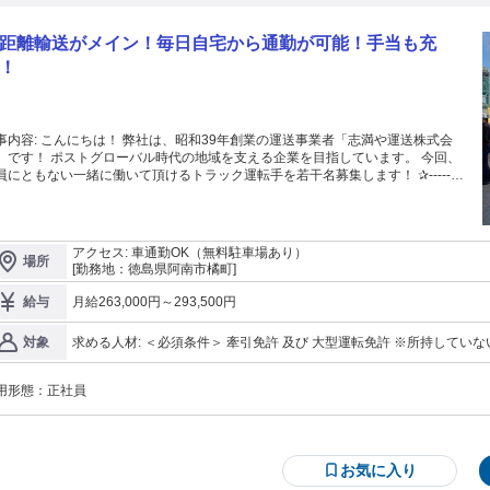
距離輸送がメイン！毎日自宅から通勤が可能！手当も充
！
 弊社は、昭和39年創業の運送事業者「志満や運送株式会
」です！ ポストグローバル時代の地域を支える企業を目指しています。 今回、
員にともない一緒に働いて頂けるトラック運転手を若干名募集します！ ✰------
社のオススメPoint-----✰ 【1】財形貯蓄や退職金制度 完備！ 【2】安全作業手当
期末手当など手当も充実！ 【3】長期休暇も取得可能！ 【4】近距離運送がメイ
 【5】手積み、手卸しなどの手作業なし！ ✰---------------------------------------✰ 大
トレーラーによる木材チップの輸送をお任せします。 （大手製紙会社の製紙原
アクセス: 車通勤OK（無料駐車場あり）
場所
、及び バイオマス発電所の燃料用チップがメインとなります） 阿南市近辺の近
[勤務地：徳島県阿南市橘町]
離輸送が多い為、長距離運転は原則ありません！ 手積み、手卸しなどの手作業
く、運転のみに集中できる環境です！ 少しでも興味を持たれた方は、 ＼まず
月給263,000円～293,500円
給与
お気軽にお問い合わせください／
求める人材: ＜必須条件＞ 牽引免許 及び 大型運転免許 ※所持していない場合：社内免許取得制度あり お気軽にご
対象
相談ください！ ＜歓迎条件＞ ・トラックドライバー未経験歓迎 ・年齢不問 ・学歴不問 ・ブランクのある方も歓
迎 ・性別不問 ・若手活躍中 ・中高年、シニア活躍中 ・ハローワーク
用形態：
正社員
お気に入り