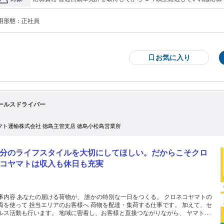
全面の確認を実施 ●14:00配送・集荷・商談 引き続き、 エリア内の配達・集荷を
円／年収406万円 入社５年目 月収35万円／年収516万円 ※試用期間あり 試用期間９か月 試用期間中は本採用と同
の方も歓迎します ８割の方が運転職未経験 充実した研修で安心して 
条件 通勤手当 1ヶ月分の定期代相当額 ※社内規定による 昇給・昇格 半期に１回の昇給、 １年間に１回昇格のチ
施 ●18:30荷卸し 営業所に戻り、 お預かりした荷物を下ろし、 大型トラックへ
ャンスあり 賞与 半期賞与年2回 業績及び人事評価に応じて決定 ※
継ぎ ●18:50点呼 管理者に報告を行い、 1日の業務が終了 ●19:00退勤
用形態：
正社員
お気に入り
ールスドライバー
マト運輸株式会社 徳島主管支店 徳島小松島営業所
分のライフスタイルを大切にしてほしい。だからこそクロ
コヤマトは収入も休日も充実
事内容 あなたの届ける荷物が、 誰かの特別な一日をつくる。 クロネコヤマトの
両を使って 担当エリアのお客様へ 荷物を配達・集荷する仕事です。 加えて、セ
ルス活動も行います。 地域に密着し、お客様と直接つながりながら、 ヤマト運
の「地域の顔」として 安心で信頼できるサービスを提供します。 ①入社時研修