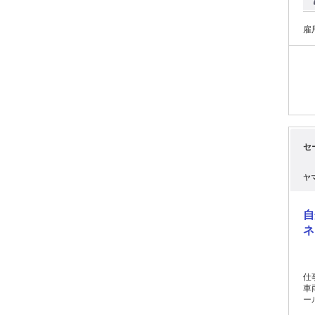
安
実
引
雇
セ
ヤ
自
ネ
仕
車
ー
輸