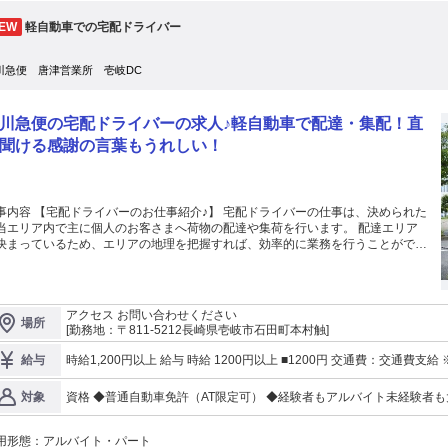
一律で上がります。 勤務の様子、意欲、がんばりに応じて、 追加の昇給があります。 ■ 賞与 
所に 飛び込むのは、誰だって不安です。 だからこそ、放置することはありませ
分（前年度実績）
軽自動車での宅配ドライバー
はじめ、 整備歴の長い先輩が複
ます。 みんなであなたをサポートします。 実際に、未経験からスタートして
している先輩がいるのも、 その証拠です。 一つひとつの作業を、わかるま
川急便 唐津営業所 壱岐DC
、 できるまで丁寧に指導しますので、 焦らず自分のペースで覚えていけます。
━━━━━━━━━━━━━━━━━━ ⭐ 仕事の中身
━━V━━━━━━━━━━━━━━━ 建設機械（重機）の整備です。 ・分解
川急便の宅配ドライバーの求人♪軽自動車で配達・集配！直
備、点検、部品交換 ・故障診断と修理 ・お客様の現場への出張整備 ・特定自主
の書類作成 ショベルカー、クレーン、発電機、 フォークリフトなど、
聞ける感謝の言葉もうれしい！
ろな機械をあつかいます。 大きな工場ではありません。 だからこそ、1台
重機を最初から 最後まで、自分の手で直す達成感が あります。 ※もちろん、一
するのはしっかり 技術が身についてからです！ 【安全について】 作業前
打ち合わせで、作業手順と 安全を必ず確認します。 ヘルメット、安全靴、作業
事内容 【宅配ドライバーのお仕事紹介♪】 宅配ドライバーの仕事は、決められた
社が用意します。 はじめての作業は、必ず先輩がついて 教えるので安心し
当エリア内で主に個人のお客さまへ荷物の配達や集荷を行います。 配達エリア
━━━━━━━━━━━━━━━━━━━ ⭐ 対馬での1日
決まっているため、エリアの地理を把握すれば、効率的に業務を行うことができ
━━V━━━━━━━━━━━━━━━ 8時00分、工場に着く。 10時台と15時
す。 業務に使用するのは軽自動車なので、普通免許があればOK！ ドライバー未
分ずつ休憩。 昼休憩は60分。 17時00分、仕事が終わる。 17時30分に
も安心してスタート出来ます。 ＼従業員の健康を守る!熱中症・UV対策も万
着きます。 実働は7時間。 夜勤はありません。
／ 屋外で働くスタッフのため、ファン付きベストやサングラス、冷感インナー
━━━━━━━━━━━━━━━━━━ ⭐ まずは、話を聞くだけでも
の着用を推進！ 全車両への応急キット常備、毎日のWBGT(暑さ指数)計測、点呼
アクセス お問い合わせください
━━V━━━━━━━━━━━━━━━ 履歴書はいりません。 オンラインでの
場所
の体調管理など、無理なく安心して働ける環境づくりに力を入れています。
[勤務地：〒811-5212長崎県壱岐市石田町本村触]
す。 「まずはオンラインで話だけ聞いて、 そのあと、島を一度見て
こんな方にオススメ！】 「車の運転が好きな方」「体を動かすお仕事がしたい
める」 もちろん、大歓迎です。 新しい環境で、自分を変えたい。 イチから
」「人と接するのが好きな方」 ─佐川急便のアルバイトは、そんな皆さんにぴっ
時給1,200円以上 給与 時給 1200円以上 ■120
給与
り直したい。 そんなあなたの最初の一歩を、 私たちは応援します。
りの職場です！ どれか一つでも当てはまる方はぜひご応募ください。 難しい作
はほとんどなく、先輩スタッフがサポートするので安心です。 また、正社員へ
資格 ◆普通自動車免許（AT限定可） ◆経験者もアルバイト未経験者も
対象
リアアップも可能です！ 【未経験でも安心のサポート体制】 ＼親切丁寧な
なみ規定あり ※お気軽にお問い合わせください
修が魅力です♪／ 佐川急便で新たな挑戦を始めませんか？ 充実した教育制度で未
験の方でも、安心して仕事をスタート出来ます！ 研修では、物流の基礎知識か
用形態：
アルバイト・パート