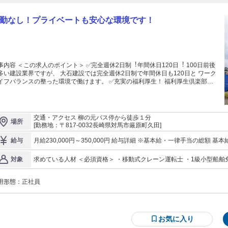
勤なし！プライベートも安心な環境です！
事内容 ＜この求⼈のポイント＞ ✅完全週休2⽇制︕年間休⽇120⽇︕ 100⽇前後
多い建設業界ですが、 ⼤⽯建設では完全週休2⽇制で年間休⽇も120⽇と ワーク
イフバランスの整った環境で働けます。 ✅充実の福利厚生！ 福利厚生倶楽部の
入によるプライベートで利用出来る サービスの充実が多数あります。 ✅⻑崎で
⽣働ける︕ 県外への転勤はありません。⻑崎県内のインフラや建築を⽀える 会
、地域に貢献し続ける達成感を味わえます。 ・クレーン船上での業務（積込
務・クレーン操作他） ・小型船舶の操縦 ・クレーン業務がない日は社内業務や
交通・アクセス 柳の元バス停から徒歩１分
場所
現場作業手伝い ・変更範囲：会社の定める業務 *転勤はありません。
[勤務地：〒817-0032長崎県対馬市厳原町久田]
月給230,000円～350,000円 給与詳細 ※基本給・一律手当の総額 基本給：月給 19万4000円 〜 29万3000円 固定
給与
残業代：なし 【一律手当】 全員に一律で支払われる通勤・皆勤・家族手当金額：なし 全員に一律で支払われるそ
の他手当金額：あり 1ヶ月あたり3万6000円 〜 5万7000円 昇給：年1回 賞与：年2回(業績に応じて年3回支給) 3.9
求めている人材 ＜必須資格＞ ・移動式クレーン運転士 ・1級小型船舶免許 ・普
対象
ヶ月分*前年度実績 ＜手当詳細＞ ・業務手当 36,000～57,000円 ・乗船手当 20,000円 ※資格により諸手当あり。
・ワード、エクセルなどの基本PCスキル ・学歴不問
※基本給は、資格や経験等を考慮して決定します。
用形態：
正社員
お気に入り