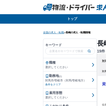
トップ
全国の求人・転職
長崎の求人・転職情報
>
長
キーワード
19
件
対
職種
選択してください
対
勤務地
(1)
対馬市/壱岐市（対馬/壱岐地方）
資
条件をクリア
雇用形態
選択してください
仕事