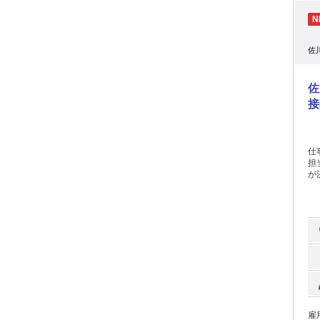
場
ん。 教える人は、1人ではありません。 工場長を
数い
活躍
佐
で
━
━
佐
整
検査と、そ
接
いろい
の
人で担当
の
仕
着は 会
担
てください。 
が
━
ま
台に、30
経験で
は、家に
全
━
等
━
時
面談もできま
【
から決
方
や
た
業
のキャ
研
経
雇