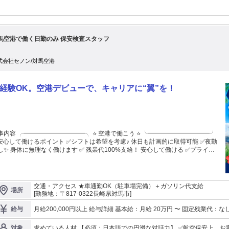
馬空港で働く日勤のみ 保安検査スタッフ
式会社セノン/対馬空港
経験OK。空港デビューで、キャリアに“翼”を！
事内容 ╭━━━━━━━━━━╮ ⭐ 空港で働こう ⭐ ╰━━━━━━━━━━╯
て働けるポイント ✅シフトは希望を考慮♪ 休日も計画的に取得可能 ✅夜勤
業代100%支給！ 安心して働ける ✅プライベ
 趣味や家族の時間も確保✨ ✋ほかにも空港で働く楽しさ♪ もっとた
！ 詳細は、面談時に教えちゃいます！ ｡・°＊｡・°＊｡・°＊｡・°
＊｡ ――――――― 仕事内容 ――――――― 3～5人で1組のチーム
で安心！ 空港での保安検査、受付、手荷物検査を お任せします。 【具体的に
交通・アクセス ★車通勤OK（駐車場完備）＋ガソリン代支給
場所
】 空港内の検査場で3～5人1組のチームで 保安検査、荷物の受付など以下業務
[勤務地：〒817-0322長崎県対馬市]
ーテーションで担当します。 ▼案内 お客様の誘導・搭乗券確認後、 機内持ち
の手荷物をＸ線検査機に 通します。 ▼モニターチェック Ｘ線検査機のモニタ
月給200,000円以上 給与詳細 基本給：月給 20万円 〜 固定残業代：なし 【一律手当】 全員に一律で支払われる通
給与
、手荷物の中に 危険物がないか確認を確認する業務。 ▼仕分け 持ち込みOK
勤・皆勤・家族手当金額：なし 全員に一律で支払われるその他手当金額：なし ◎想定月収20万～2
NGかを仕分ける作業となり、 スタッフ同士のやり取りがメインの業務。 ▼開披
19.6万円＋各種手当 ＋残業代（100％支給） 30代／保安警備員 【手当】 ◆航空保安手当1（早朝勤務者） ◆役職
求めている人材 【必須：日本語での円滑な対話力】 ✅航空保安上、お客様への詳細な説明や、 チーム内での瞬時
対象