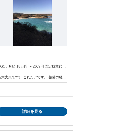
あたり20時間） 固定残業時間を超えた勤務時
けです。 整備の経験
経験：18万円〜20万
年以上：24万円〜26万円 自動車関連
士、2級自動車整備士 ・車両系建設機械、玉
で、イチから始めたい方 ・機械をさわるの
詳細を見る
さい。
任者 など ＊特定自主検査手