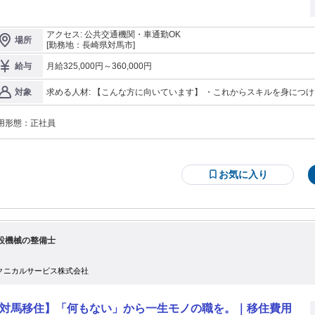
アクセス: 公共交通機関・車通勤OK
場所
[勤務地：長崎県対馬市]
月給325,000円～360,000円
給与
求める人材: 【こんな方に向いています】 ・これからスキルを身につけて成長したい方 ・フリーターから正社員
対象
を目指したい方 ・経験・学歴・職歴は一切不問 ・男女問わず活躍中 ・4
長期キャリア形成のため
用形態：
正社員
お気に入り
設機械の整備士
クニカルサービス株式会社
対馬移住】「何もない」から一生モノの職を。｜移住費用