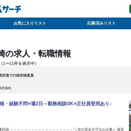
お気に入りリスト
応募済みリスト
崎
の求人・転職情報
（
1
〜
11
件を表示中）
馬空港での保安検査員
馬空港内
格・経験不問⭐週2日～勤務相談OK⭐正社員登用あり♪
内容 －－－－－－－－－－－－－－－－－－ ＼空の安全を守るお仕事／ 保安