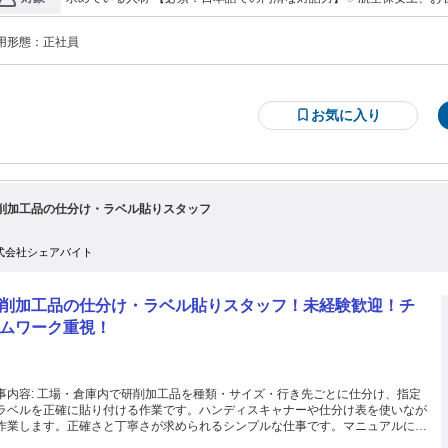
かいひ） 目視検査が必要な手荷物の中身をチェック します。 X線検査で引っか
手当 ◆通勤手当 ◆時間外手当 ◆資格手当 →空港警備1級・月10,000円 空港警備2級・月5,000円 モニター監視資
の日本語連携が不可欠なため。 ・未経験、第二新卒歓迎！✨ ・接客・販売の経験が活かせま
格5,000円 →TOEIC/945点以上1万5,000円 850点以上12,000円 785点以上10,000円 700点以上5,000円 650点以上
たお荷物を開いて、 中身を直接確認します。 ▼ボディチェック 門型金属探知
Japanese proficiency is required for instantaneous and precise communicatio
3,000円 ◆奨励・精勤手当 ◆子ども手当 →1人当たり月1万円／15歳まで 【昇給】 年1回 内容は査定による 【賞
お客様を誘導し 反応があればボディチェックする業務。 ｡・°＊｡・°＊｡・°
用形態：
正社員
Japanese driver’s license is required ＊未経験者も大歓迎！ ＊接客が好きな方も歓迎します！ ≪こんな方にピッ
与】 年2回 7月・12月
｡・°＊｡・°＊｡ 【研修があるから未経験の方も安心】 入社後は、座学研修
タリ！≫ ◇平日に休みを取りたい ◇ノルマが無い仕事がしたい ◇転
て 空港保安の基礎知識、 接遇マナーなどを学びます。 その後、現場研修とし
高い仕事がしたい ◇適度に体を動かして働きたい ◎資格保持者優遇！！ ┗航空保安検定1級・2級を お持ちの方
、 先輩について10日間前後、 実技研修を学びます。 研修後、かんたんな業務か
✨✨✨✨✨✨✨✨✨✨✨✨ 前職はさまざま！ 異業種から転職した先輩が多数活躍中♪ 前職は… アパレル販売、携帯シ
 はじめていただき、 仕事の流れを覚えていきます！ いきなり一人でお任せする
ョップスタッフ、 ドラッグストアスタッフ、カフェスタッフ、 ホテル
お気に入り
はないので、 未経験スタートの方も安心です♪ ｡・°＊｡・°＊｡・°＊｡・°＊｡・°
ースタッフ、保育士、 介護スタッフ、美容部員など 接客・販売経験を活かして活躍する社員も多く、 未経験から
スタートした先輩ばかりです♪ みんなそれぞれの想いを胸に 転職を果たしています。 ✨✨✨✨✨✨✨✨✨✨✨✨ ✅20
ックな職場だから 楽しく仕事ができる！ 空港は常に動きがあ
代・30代が活躍 ✅異業界からの転職者がほとんど ✅人と接することが
ます。 変化に富んだ環境で働くことで、 飽きることがなく、 刺激的な毎日を送
歓迎 ✅上場企業のグループ会社 ✅産休、育休から復帰したメンバー多数 ✋採用時に身元確認者が必要になり
 _/_/_/_/_/_/_/_/_/_/_/_/_/_/_/_/_/_/ ⏩社員インタビュー⏪ ➰こ
す！
仕事を選んだ理由は？ アパレル業界から新たな業界で 経験を積みたく、全国規
で 保安警備を担うセノンの実績と 会社の安定性に魅力を感じ志望しました。 ➰
削加工品の仕分け・ラベル貼りスタッフ
事のおもしろいところは？ チームで業務を遂行し、 お客様から感謝の言葉をい
る 点にやりがいを感じます。 ➰女性でも長く働ける環境です！ 実際に産
・育休から職場復帰した 先輩女性社員もおります。
式会社シェアバイト
/_/_/_/_/_/_/_/_/_/_/_/_/_/_/_/_/
削加工品の仕分け・ラベル貼りスタッフ！未経験歓迎！チ
ムワーク重視！
内で研削加工品を種類・サイズ・行き先ごとに仕分け、指定
ラベルを正確に貼り付ける作業です。ハンディスキャナーや仕分け表を使いなが
作業します。正確さと丁寧さが求められるシンプルな仕事です。マニュアルに沿
て進めるため、未経験でも安心してスタートできます。