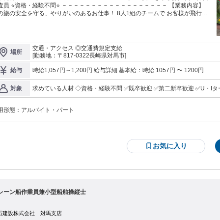
－－－－－－－－－－－－－－－ 【業務内容】
旅の安全を守る、やりがいのあるお仕事！ 8人1組のチームで お客様が飛行機
搭乗する前の手荷物検査や ボディーチェックなどを実施！ 飛行機を利用したこ
のある方であれば、イメージしていただけるかと思います！ ＜具体的な業務＞
お客様へのお声がけと荷物の搬入 お客様の誘導・搭乗券確認後、 機内持ち込み
物を X線検査機に通します。 ■モニターチェック X線検査機のモニターで手
交通・アクセス ◎交通費規定支給
場所
物の中に危険物や機内持ち込み不可の手荷物がないかを監視します。 ■仕分け
[勤務地：〒817-0322長崎県対馬市]
ニターチェックが完了したものとさらに目視での検査が必要なものに仕分けま
身をチェックします。 ■ボディ
時給1,057円～1,200円 給与詳細 基本給：時給 1057円 〜 1200円
給与
ェック ゲート型金属探知機にお客様を誘導し反応があればボディチェックを実
ルポイント】 ✅当社について ―――――――――――― 『世
求めている人材 ◇資格・経験不問 ✅既卒歓迎 ✅第二新卒歓迎 ✅U・Iターン歓迎 ✅遠方からのご応募歓迎 ✅地元の
対象
のSECOM』という揺るぎない安定基盤。 業界トップクラスの実績を誇る、空港
方も歓迎 ＊こんな方ピッタリ！ ￣￣￣￣￣￣￣￣￣￣￣ ひとつでも当てはまる方、大歓迎！ ・空港で働くこと
プロフェッショナル集団です 私たちは、警備業界で世界屈指の規模を持つ
に憧れのある方！ ・安定企業で働きたい方！ ・離島で新しいことにチャレンジし
セコム株式会社」のグループ企業として、全国38の空港で保安検査を担ってい
用形態：
アルバイト・パート
由：あり（例外事由2号・18歳以上（警備業法））
プクラス。 昨今のインバウンド需要の急増や国
線の増便により、私たちの役割はますます重要性を増しています。 「日本の空
玄関口」を支える安定企業で、腰を据えて活躍しませんか？
お気に入り
レーン船作業員兼小型船舶操縦士
石建設株式会社 対馬支店