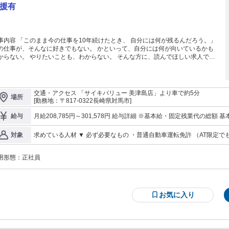
援有
内容 「このまま今の仕事を10年続けたとき、 自分には何が残るんだろう。」
の仕事が、そんなに好きでもない。 かといって、自分には何が向いているかも
らない。 やりたいことも、わからない。 そんな方に、読んでほしい求人で
 長崎県対馬市への、移住採用で
 ━━━V━━━━━━━━━━━━━━━ ここは長崎県の対馬（つしま）。 福
長崎から飛行機で約35分の島です。 新しい場所で、イチからやり直せます。
しの費用も、住むところも、 全面的に支援します！ 経験は、いりません。 必
交通・アクセス 「サイキバリュー 美津島店」より車で約5分
場所
は、普通自動車免許だけです。 ━━━━━━━━━━━━━━━━━━━
[勤務地：〒817-0322長崎県対馬市]
 なぜ、今あえて「整備の技術」なのか ━━━V━━━━━━━━━━━━━━━
れだけ世の中が便利になっても、 建設機械は「人の手」でしか直せません。 自
月給208,785円～301,578円 給与詳細 ※基本給・固定残業代の総額 基本給：月給 18万円 〜 26万円 固定残業代：
給与
の手で機械を解体し、 どこが悪いのかを自分の目で見て判断し、 部品を交換
あり 1ヶ月あたり2万8785円 〜 4万1578円（固定残業時間：1ヶ月
み上げる。 「現場で、人の手でしか直せない仕事」 これは、AIやロボ
間については別途残業代を支給する 【一律手当】 全員に一律で支払われる通勤・皆勤・家族手当金額：なし 全員
求めている人材 ▼ 必ず必要なもの ・普通自動車運転免許 （AT限定でも大丈夫です） これだ
対象
も奪われない 技術です。 だからこそ、身につけた技術は 時代が変わっても
に一律で支払われるその他手当金額：なし ■ 月給の決め方 未経験の方は、 基本給18万円からのスタートです。
も、資格も、いりません。 ▼ あるとうれしいもの ・自動車やバイクの整備の経験 ・カー用品店やガソリンスタ
機械や自動車の知識、これまでのお仕事の 経験に応じて、スタートの金額を決めます。 ・未
れない 「一生の武器」になります。 街がある限り、重機は動き続けます。 そ
ンドでの ピット作業（オイル交換・タイヤ交換 など）の経験 ・工場での設備保全や、機械の操作の経験 ・農業
円 ・経験1〜3年：20万円〜22万円 ・経験3〜5年：22万円〜24万円 ・経験5
を直せる技術さえ身につければ、 ずっと必要とされる存在になります。
用形態：
正社員
機械や建設機械を動かした経験 ・溶接、板金の経験 ・3級自動車整備
の専門学校・大学を 出た方は優遇します。 ■ 資格手当 （取った資格の数だけ、毎月つきます） ＊国家資格：月
━━━━━━━━━━━━━━━━━━ ⭐ 資格が、毎月のお金に変わります
掛け、 フォークリフトなどの技能講習 ぜんぶ「あれば」の話です。 ひとつもなくても応募できます！ ▼ こんな
8,000円 ／ 1つ 例）2級自動車整備士、2級建設機械整備士 ※1級を取ったときは、 さらに加算します（金額は応
━━V━━━━━━━━━━━━━━━ 当社は、資格の費用を全額出します。
方に来てほしいです ・手に職をつけたいと思っている方 ・新しい場所
相談） ＊技能講習：月2,000円 ／ 1つ 例）車両系建設機械（整地・運搬・積込み用及び掘削用）、 車両系建設機
取得後は、毎月の手当になります。 ・国家資格：月8,000円 ／ 1つ ・技能
が、嫌いではない方 ・分からないことを、その場で聞ける方 ▼ 対馬への移住が前提の求人です この求人は、長
械（解体用）、 不整地運搬車、フォークリフト、 小型移動式クレーン、玉掛け、 高所作業車、ガス溶接、 床上
：月2,000円 ／ 1つ ・特別教育：月500円 ／ 1つ 「どう頑張れば給料が上がる
崎県対馬市に住んで 働いていただくことが前提です。 今どこにお住まいでも応募できます。 住むところの探し方
操作式クレーン など ＊特別教育など：月500円 ／ 1つ 例）低圧電気取扱業務、フルハーネス型墜落制止用器具、
お気に入り
からない」 そんなストレスは、当社にはありません。 取った資格の数だけ、
も、ご案内します。 しっかりサポートしますので 安心してご応募くだ
アーク溶接、クレーンの運転業務、酸素欠乏・硫化水素危険作業、職長・安全衛生責
金額が決まっていきます。 学ぶほど、成長するほど、 手取りが増えていく
当：1台につき500円 ※書類をつくって、お客様に お渡しするまでを担当します 資格を取るための費用は、 会社
━━━━━━━━━━━━━━━━━━ ⭐ できるまで、きちんと
が全額出します。 ■ 通勤手当 1kmあたり20円 （片道分・ガソリン代として支給） ※上限 月15,000円 ■ 該当する
えます ━━━V━━━━━━━━━━━━━━━ 「この職業って『見て覚え
方への手当 ・配偶者手当：月5,000円 ・子ども手当：月3,000円 ／ 1人（中学卒業まで） ■ 昇給 毎年1.5%は全員
なのかな…」 そんな心配は、一切いりません。 未経験で新しい業界や新しい