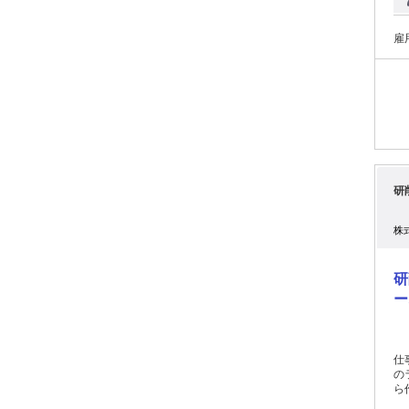
（
かっ
機に
雇
＊｡・°＊
とし
て
ら
こと
＊｡・°＊｡ ⭐ダイナミ
り
ることができます！
の
模
研
仕
ただけ
休
株
_/_
研
ー
仕事内容: 工場・倉庫
の
ら
っ