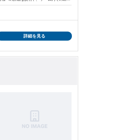
す。 ✅Native-level
n in security operations ✅A valid
居を伴う転勤をしたくない ◇社会貢献度の
スタッフ、受付・一般事務、 コールセンタ
詳細を見る
好きな方にピッタリ ✅Ｉターン・Ｕターン
ま