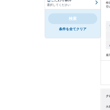
こだわり条件
検査員 ⭐資格・経験不問⭐ －－－
選択してください
空の
に
と
検索
■
の手荷
荷
条件を全てクリア
モ
す。 ■開披（かいひ） 目視検査が必要な手荷物の中
チ
施します。 【アピー
界
保安の
「
雇
ます。 その実績は業界内でもトッ
際
の
ク
大