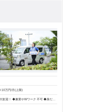
年3回・合計4.2か月
0円 交通費：交通費支給 ※10万円/月(上限)
大歓迎！ ◆兼業やWワーク 不可 ◆身だし