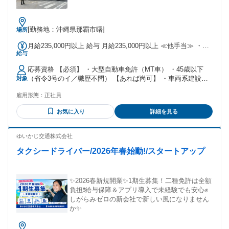
ィスビルなどでの設備管理経験 ✅設備管理部門の責任者・リ
ーダー・主任などのマネジメント経験 ✅ビルメンテナンス業
界での勤務経験 ✅スタッフの育成、労務管理、シフト管理な
[勤務地：沖縄県那覇市曙]
場所
どの経験 ✅設備保全、修繕計画、原価管理、予算管理、協力
会社管理などの経験 下記資格をお持ちの方は優遇します ・第
月給235,000円以上 給与 月給235,000円以上 ≪他手当≫ ・こ
二種電気工事士 ・電気主任技術者 ・建築物環境衛生管理技術
給与
ども扶養手当（1人あたり3,000円～）※規定有 ・早出、残業
者（ビル管理士） ・危険物取扱者（乙種第4類） ・ボイラー
手当 ・通勤手当有（片道2km以上対象、非課税限度額内）
技士 ・冷凍機械責任者 など。 また、こんな方を歓迎してい
応募資格 【必須】 ・大型自動車免許（MT車） ・45歳以下
（例） └2km未満→無し └2km以上10km未満→4,200円
ます。 ✓ 設備管理の経験を活かし、責任あるポジションで働
（省令3号のイ／職歴不問） 【あれば尚可】 ・車両系建設機
対象
└10km以上15km未満→7,100円 └15km以上25km未満
きたい方 ✓ 管理職・責任者としてキャリアアップを目指した
械運転資格 ・小型移動式クレーン資格 ・玉掛け
→12,900円
い方 ✓ ホテル設備管理の経験を積み、専門性をさらに高めた
雇用形態：
正社員
い方 ✓ 電気・空調・給排水・消防設備などの知識や経験を活
お気に入り
詳細を見る
かしたい方 ✓ スタッフや協力会社をまとめ、現場をリードす
ることにやりがいを感じる方 ✓ ホテル責任者との打ち合わせ
や改善提案など、お客様に近い立場で仕事がしたい方 ✓ 安
ゆいかじ交通株式会社
全・品質・コストを意識しながら、より良い設備管理体制を
タクシードライバー/2026年春始動!/スタートアップ
つくっていきたい方 ✓ 現状維持ではなく、設備改善や業務改
善にも積極的に取り組みたい方 ✓ 宮古島で腰を据え、自然豊
かな環境の中で長く働きたい方 経験や資格はもちろん評価し
ますが、 私たちが最も大切にしているのは、 「ホテルの価値
✨2026春新規開業✨1期生募集！二種免許は全額
を設備から支える」 という使命感です。 設備を管理するだけ
負担❗️給与保障＆アプリ導入で未経験でも安心✊️
ではありません。 ホテル全体の品質を支え、 人を育て、現場
しがらみゼロの新会社で新しい風になりません
をつくる。 そんな設備管理責任者として、 新たなキャリアを
か✨
築きたい方からの ご応募をお待ちしています。