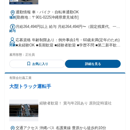
通勤情報 車・バイク・自転車通勤OK
[勤務地：〒901-0225沖縄県豊見城市]
場所
月給264,494円以上 給与 月給264,494円〜（固定残業代、一律
給与
支給手当を含む） 【給与の内訳】 基本給：1ヶ月あたり
177,000円〜 固定残業代：1ヶ月あたり74,182円〜 固定残業時
応募資格 年齢制限あり：例外事由1号・60歳未満(定年のため)
間：1ヶ月あたり58時間分 ※固定残業時間を超えた場合の追
■未経験OK ■長期歓迎 ■経験者歓迎 ■学歴不問 ■第二新卒歓迎
対象
加支払いあり 一律支給手当：1ヶ月あたり13,312円〜 【給与
■業界未経験歓迎 ■経験不問
補足】 ※上記は手当等を含めた総額の目安です。 みなし手
雇用形態：
正社員
当：時間外58時間分、深夜52時間を含みます。
お気に入り
詳細を見る
有限会社義工業
大型トラック運転手
経験者歓迎！ 賞与年2回あり 原則定時退社
交通アクセス 沖縄バス 名護東線 豊原から徒歩約10分