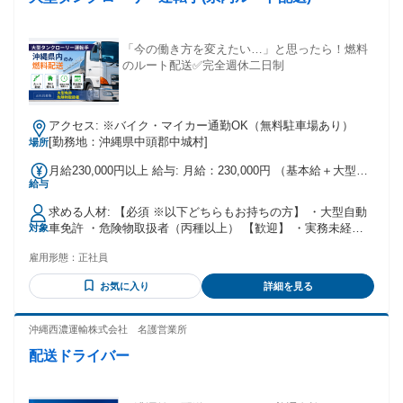
「今の働き方を変えたい…」と思ったら！燃料
のルート配送✅完全週休二日制
アクセス: ※バイク・マイカー通勤OK（無料駐車場あり）
[勤務地：沖縄県中頭郡中城村]
場所
月給230,000円以上 給与: 月給：230,000円 （基本給＋大型手
給与
当＋危険物手当＋交通費） ・昇格あり ・決算賞与あり ・各
種資格手当あり ・交通費支給あり
求める人材: 【必須 ※以下どちらもお持ちの方】 ・大型自動
車免許 ・危険物取扱者（丙種以上） 【歓迎】 ・実務未経験
対象
／ブランクOK ・体に負担の少ない仕事を探している方 ・家
雇用形態：
正社員
庭との時間も大切にしたい方 ＼50代・60代の転職者も多数活
躍中！／
お気に入り
詳細を見る
沖縄西濃運輸株式会社 名護営業所
配送ドライバー