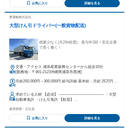
お気に入り
詳細を見る
豊運輸株式会社
大型けん引ドライバー(一般貨物配送)
残業少なく(月20h程度)、賞与年3回！安定企業
で長く働く！
交通・アクセス 浦添産業振興センターから徒歩10分
[勤務地：〒901-2123沖縄県浦添市西洲]
場所
月給250,000円～300,000円 給与詳細 基本給：月給 25万円 〜
給与
30万円 固定残業代：なし 【一律手当】 全員に一律で支払わ
れる通勤・皆勤・家族手当金額：なし 全員に一律で支払われ
求めている人材 【必須】 ―――――――――――― ・大型
るその他手当金額：なし ・昇給有 ・賞与年3回 （社内規定）
自動車免許 ・けん引免許 【歓迎】
対象
―――――――――――― ・トレーラー運転経験者歓迎 ・フ
雇用形態：
正社員
ォークリフト運転技能者 （あれば尚可）
お気に入り
詳細を見る