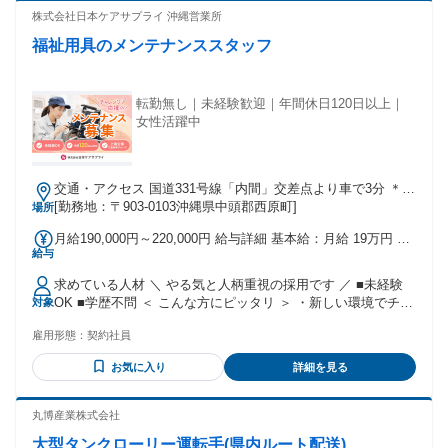
ー歓迎 ・経験に応じてマネージャー採用あり
株式会社日本ケアサプライ 沖縄営業所
福祉用具のメンテナンススタッフ
転勤無し｜未経験歓迎｜年間休日120日以上｜
女性活躍中
交通・アクセス 国道331号線「内間」交差点より車で3分 ＊車
通勤OK
[勤務地：〒903-0103沖縄県中頭郡西原町]
場所
月給190,000円～220,000円 給与詳細 基本給：月給 19万円 〜
給与
22万円 固定残業代：なし 【一律手当】 全員に一律で支払わ
れる通勤・皆勤・家族手当金額：なし 全員に一律で支払われ
求めている人材 ＼ やる気と人柄重視の採用です ／ ■未経験
るその他手当金額：なし
OK ■学歴不問 ＜ こんな方にピッタリ ＞ ・新しい環境でチャ
対象
レンジしてみたい ・手に職をつけて安定したい ・日勤の仕事
雇用形態：
契約社員
で無理なく働きたい ・地元で腰を据えて働きたい ・人や社会
の役に立ちたい ・福祉介護業界に興味がある
お気に入り
詳細を見る
丸博産業株式会社
大型タンクローリー運転手(県内ルート配送)