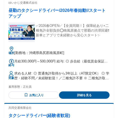
ゆいかじ交通株式会社
昼勤のタクシードライバー/2026年春始動!/スタート
アップ
✅️2026春OPEN✅️【全員同期！】保障給あり×二
種免許全額負担⭕️南風原拠点で那覇の渋滞回避❗️
新車とアプリで未経験から安心スタート✨
[勤務地：沖縄県島尻郡南風原町]
場所
月給300,000円～500,000円 給与: ◎ 歩合給（最低賃金保証あ
給与
り） ◎給与保障アリ（夜勤25万円） →最大3ヶ月 〈給与保証
について〉 ◎昼勤20万円 ◎夜勤25万円 →歩合制のため、30
求める人材: ◎ 普通免許取得から3年以上（AT限定OK） ◎ 学
万円以上の収入を安定して稼ぐことができます。
歴・経験不問／未経験歓迎！／二種免許不要 ※ 二種免許取得
対象
費用は【会社が全額負担】（規定あり）
雇用形態：
正社員
お気に入り
詳細を見る
共同交通有限会社
タクシードライバー(経験者歓迎)