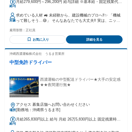
月給279,600円～296,200円 給与詳細 ※基本給・固定残業代・
給与
一律手当の総額 基本給：月給 24万円 固定残業代：あり 1ヶ月
あたり3万7500円（固定残業時間：1ヶ月あたり20時間） 固定
求めている人材 🚜 未経験から、建設機械のプロへ‼️✨ 「機械
残業時間を超えた勤務時間については別途残業代を支給する
って難しそう…😅」 そんなあなたでも大丈夫‼️ 実は、ニッケ
対象
【一律手当】 全員に一律で支払われる通勤・皆勤・家族手当
ン・リースの先輩たちも、ほとんどが未経験スタート‼️ 最初は
金額：あり 1ヶ月あたり2100円 〜 1万8700円 全員に一律で支
雇用形態：
正社員
みんな初心者です😊 先輩がイチからしっかり教えるので、安
払われるその他手当金額：あり さらに今なら ⭐️入社祝い金
心してスタートできます☝️ 🌟こんな人にピッタリ！ ✅ 体を動
60,000円(1年経過後支給)⭐️ 月給277,500円+交通費 ※固定残業
お気に入り
詳細を見る
かす仕事が好き！ ✅ 機械や車にちょっと興味がある！ ✅ 仲
手当20H分/37,500円含む。超過分別途1分単位で支給します
間とワイワイ仕事がしたい！ ✅ 新しいことにチャレンジした
※残業が20時間以内でも固定残業代をお支払いします。 💴賞
い！ ✅ 一生モノの技術を身につけたい！ ひとつでも当てはま
沖縄西濃運輸株式会社 うるま営業所
与は年1回（決算賞与）
ったら、ぜひ応募してください！😊 📚 入社したら何をする
中型免許ドライバー
の⁉️ 🎓 最初の2か月は研修期間 ニッケン・リース独自の教育
プログラム 🔹機械の名前 🔹使い方 🔹点検の方法 🔹安全な作
業 を、ゆっくり覚えていきます‼️ もちろん最初から一人で仕
事はしません☺️ 先輩と一緒に作業しながら 「できた😊」を少
西濃運輸の中型配送ドライバー★大手の安定感
しずつ増やしていきます✨ 分からないことは、いつでも聞い
★★夜間運行無★
てOK‼️ 1日の流れ🚜 🕖8:00 ／ 朝礼・出庫準備・接客 今日出
ていく機械を確認。 来店されたお客様の対応。 翌日以降の機
械の準備。 ※エンジン始動、オイル量、外装の傷をチェック
アクセス 募集店舗へお問い合わせください
🍱12:00 ／ 休憩（60分） 近隣に飲食店多数。車通勤OK・駐
[勤務地：沖縄県うるま市]
場所
車場完備なので、車で出る人も。 🕐13:00 ／ 入庫点検・整備
戻ってきた機械の点検。 オイル交換や消耗品交換など、自分
月給265,830円以上 給与 月給 26万5,830円以上 固定残業時間
の手で直せる範囲は自分で。 手に負えない故障はメンテナン
給与
（トータル） 38時間/月 残業代 5万1,000円 【正社員採用】
ス担当へ引き継ぎます。 🏠17:30 ／ 退勤 繁忙期は残業もあり
※３ヶ月～６か月試用期間あり ※残業可能な場合、みなし残
ますが、月平均20時間程度。夕方には家に帰れます。 🚀 将来