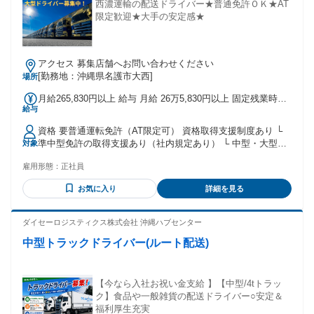
西濃運輸の配送ドライバー★普通免許ＯＫ★AT
限定歓迎★大手の安定感★
アクセス 募集店舗へお問い合わせください
[勤務地：沖縄県名護市大西]
場所
月給265,830円以上 給与 月給 26万5,830円以上 固定残業時間
給与
（トータル） 38時間/月 残業代 5万1,000円 【正社員採用】
※３ヶ月～６か月試用期間あり ※残業可能な場合、みなし残
資格 要普通運転免許（AT限定可） 資格取得支援制度あり └
業手当あり ※明記している残業時間を超えた場合は、追加で
準中型免許の取得支援あり（社内規定あり） └ 中型・大型も
対象
残業代支払います ◇基本給＋通勤手当＋《売上手当》＋みな
支援あり（※社内規定あり） 学歴・経歴・スキル・年齢不
し残業手当 ◇賞与あり(年2回) ◇昇給あり(年1回) ◇退職金制
雇用形態：
正社員
問！ ドライバー未経験大歓迎です★
度あり ◇通勤手当あり ◇家族手当あり（MAX1万円） ◇売り
上げ達成手当あり └ 個人の歩合ではなく、会社全体の売り上
お気に入り
詳細を見る
げに応じた金額が月の給与にプラスされます！
ダイセーロジスティクス株式会社 沖縄ハブセンター
中型トラックドライバー(ルート配送)
【今なら入社お祝い金支給 】【中型/4tトラッ
ク】食品や一般雑貨の配送ドライバー○安定＆
福利厚生充実