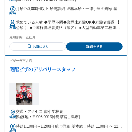
月給250,000円以上 給与詳細 ※基本給・一律手当の総額 基本
給与
給：月給 20万円 〜 固定残業代：なし 【一律手当】 全員に一
律で支払われる通勤・皆勤・家族手当金額：なし 全員に一律
求めている人材 ◆学歴不問◆業界未経験OK◆経験者優遇 【
で支払われるその他手当金額：あり 1ヶ月あたり5万円 〜 ■一
必須 】 ■※運行管理者資格（旅客） ■大型自動車第二種運転
対象
律職務手当（5万円） 【手当 】 ■資格手当（5万円／運行管理
免許 ※乗務員の経験があれば資格がなくても面接時に調整い
者・整備管理者） ■乗務手当（1日あたり5000円） ■クルーズ
雇用形態：
正社員
たします。 【 歓迎 】※必須ではありません！ ■整備管理者資
手当（1日あたり1000円） ■扶養手当（配偶者：1万円、子ど
格 ■バス・観光業界での経験 ＜こんな方と一緒に働きたい！
も1人あたり5000円／3人目まで） ■通勤手当（月1万5000円ま
お気に入り
詳細を見る
＞ ――――――――――――――― ・観光業やバス事業に興
で）※規定有 ┗社用車を使用しての通勤の場合は支給なし ※
味がある方 ・資格を活かしてキャリアを築きたい方 ・安定企
事務職手当(事務職を兼任する場合)(２万円～) ※役職手当(管理
業で長く働きたい方 ・コミュニケーションを大事にできる方
ピザーラ宮古店
職に登用の場合)（7万円～） 【昇給】 あり 【賞与】 あり
・責任感を持って業務に取り組める方
宅配ピザのデリバリースタッフ
交通・アクセス 南小学校裏
[勤務地：〒906-0013沖縄県宮古島市]
場所
時給1,100円～1,200円 給与詳細 基本給：時給 1100円 〜 1200
給与
円