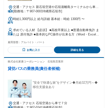
達スタッフ、 ルート配送、運転手、 未経験歓迎、高収入、
交通・アクセス 新石垣空港や石垣港離島ターミナルから車で
歩合制、髪型自由、 服装自由、フリーター歓迎、 糸満市市、
約15分
[勤務地：〒907-0003沖縄県石垣市]
場所
沖縄県、 正社員登用あり、新着求人、 などのキーワードで
求人を探している方に 最適なポジションです！
時給1,300円以上 給与詳細 基本給：時給 1300円 〜
給与
求めている人材 【必須】 ■高校卒業以上 ■普通自動車免許 ま
たは 原付免許 ■基本的なPC操作が出来る方（Word・Excel
対象
等） ■電話応対や接客対応の経験がある方 【歓迎】 □危険物
雇用形態：
アルバイト・パート
取扱者 乙種4類をお持ちの方 □英語での接客・電話応対の経験
がある方 □英文でメールのやり取りが出来る方 □接客を通して
お気に入り
詳細を見る
お客様に喜んでいただくことが好きな方 □旅行やアクティビ
ティが好きな方 □空が好きな方・航空業界に興味のある方 □新
しい事にチャレンジしたい方
株式会社家康コーポレーション 石垣島営業所
貸切バスの乗務員(責任者候補)
”安全で快適な旅”をデザイン◆月給32万円～◆
移住支援金あり
交通・アクセス 石垣空港から車で７分
[勤務地：〒907-0241沖縄県石垣市]
場所