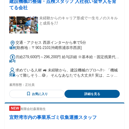
建設機械の整備・点検スタッフ 入社祝い金🎊人を育
（例外事由3号のイ・40歳未満（長期勤続によるキャリア形成
のため））
てる会社
未経験からのキャリア形成で一生モノのスキル
と成長を⤴️⤴️
交通・アクセス 西原インターから車で5分
[勤務地：〒901-2101沖縄県浦添市西原]
場所
月給279,600円～296,200円 給与詳細 ※基本給・固定残業代・
給与
一律手当の総額 基本給：月給 24万円 固定残業代：あり 1ヶ月
あたり3万7500円（固定残業時間：1ヶ月あたり20時間） 固定
求めている人材 🚜 未経験から、建設機械のプロへ‼️✨ 「機械
残業時間を超えた勤務時間については別途残業代を支給する
って難しそう…😅」 そんなあなたでも大丈夫‼️ 実は、ニッケ
対象
【一律手当】 全員に一律で支払われる通勤・皆勤・家族手当
ン・リースの先輩たちも、ほとんどが未経験スタート‼️ 最初は
金額：あり 1ヶ月あたり2100円 〜 1万8700円 全員に一律で支
雇用形態：
正社員
みんな初心者です😊 先輩がイチからしっかり教えるので、安
払われるその他手当金額：なし さらに今なら ⭐️入社祝い金
心してスタートできます☝️ 🌟こんな人にピッタリ！ ✅ 体を動
60,000円(1年経過後支給)⭐️ 月給277,500円+交通費 ※固定残業
お気に入り
詳細を見る
かす仕事が好き！ ✅ 機械や車にちょっと興味がある！ ✅ 仲
手当20H分/37,500円含む。超過分別途1分単位で支給します
間とワイワイ仕事がしたい！ ✅ 新しいことにチャレンジした
※残業が20時間以内でも固定残業代をお支払いします。 💴賞
い！ ✅ 一生モノの技術を身につけたい！ ひとつでも当てはま
与は年1回（決算賞与）
有限会社森屋衛生
ったら、ぜひ応募してください！😊 📚 入社したら何をする
の⁉️ 🎓 最初の2か月は研修期間 ニッケン・リース独自の教育
宜野湾市内の事業系ゴミ収集運搬スタッフ
プログラム 🔹機械の名前 🔹使い方 🔹点検の方法 🔹安全な作
業 を、ゆっくり覚えていきます‼️ もちろん最初から一人で仕