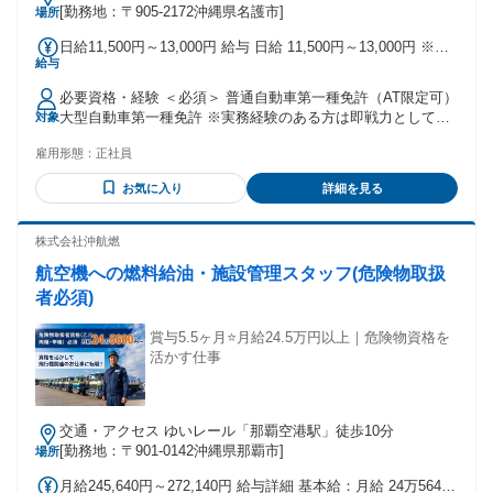
[勤務地：〒905-2172沖縄県名護市]
場所
日給11,500円～13,000円 給与 日給 11,500円～13,000円 ※所
給与
定労働時間超過分の労働については別途残業代を支給します
※経験・能力・前職の給与などを最大限に考慮いたします。
必要資格・経験 ＜必須＞ 普通自動車第一種免許（AT限定可）
昇給： あり（勤続年数、任せる仕事の内容・能力により昇給
大型自動車第一種免許 ※実務経験のある方は即戦力として歓
対象
します） 賞与： 年2回（決算賞与・業績賞与）
迎します！ ※免許をお持ちであれば、実務未経験・ブランク
雇用形態：
正社員
がある方も大歓迎です。 ＜歓迎＞ ・ダンプや大型トラックの
運転手経験 ・とび作業員、土木建築業界での現場経験 ・土木
お気に入り
詳細を見る
建築施工管理者の資格や経験をお持ちの方 最終学歴 学歴不問
株式会社沖航燃
航空機への燃料給油・施設管理スタッフ(危険物取扱
者必須)
賞与5.5ヶ月⭐月給24.5万円以上｜危険物資格を
活かす仕事
交通・アクセス ゆいレール「那覇空港駅」徒歩10分
[勤務地：〒901-0142沖縄県那覇市]
場所
月給245,640円～272,140円 給与詳細 基本給：月給 24万5640