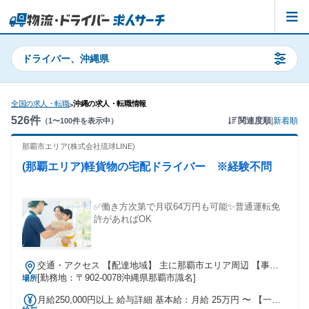
ドライバー、沖縄県
全国の求人・転職
沖縄の求人・転職情報
>
526
件
関連度順
|
新着順
（
1
〜
100
件を表示中）
那覇市エリア(株式会社琉球LINE)
(那覇エリア)軽貨物の宅配ドライバー ※経験不問
✅働き方次第で月収64万円も可能✨普通運転免
許があればOK
交通・アクセス 【配達地域】 主に那覇市エリア周辺 【事業
所】 沖縄県那覇市識名4-11-30-202号
[勤務地：〒902-0078沖縄県那覇市識名]
場所
月給250,000円以上 給与詳細 基本給：月給 25万円 〜 【一律