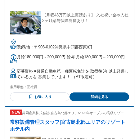
【月収48万円以上実績あり】 入社祝い金や入社
3ヶ月給与保障制度あり！
[勤務地：〒903-0102沖縄県中頭郡西原町]
場所
月給180,000円～200,000円 給与 月給180,000円～200,000円
給与
＋売上手当【月収48万円以上（実績あり）】 ※入社支援金最
大200,000円（規定有） ――――――――――――――― 昼
応募資格 ■普通自動車第一種運転免許を 取得後3年以上経過し
勤│月給180,000円～＋売上手当 夜勤│月給200,000円～＋売上
ている方を 募集しています！ （AT限定可）
対象
手当 ――――――――――――――― 【乗務開始3ヶ月間は
給与保証あり】 昼勤│月給200,000円×3ヶ月保証 夜勤│月給
雇用形態：
正社員
250,000円×3ヶ月保証 ――――――――――――――― ●安
心ポイント. 自社無線に加え、 「DiDi」「GO」「Uber」など
お気に入り
詳細を見る
の 配車アプリを導入！ 安定した配車依頼があるため、 売上
を目指しやすい環境です。 ―――――――――――――――
●やりがいポイント. 売り上げに応じてしっかり稼げる！ 年収
共同産業株式会社(宮古島北部エリア/2025年オープンの高級リゾート
ホテル)
500万円の実績もあります！
常駐設備管理スタッフ|宮古島北部エリアのリゾート
―――――――――――――――
ホテル内