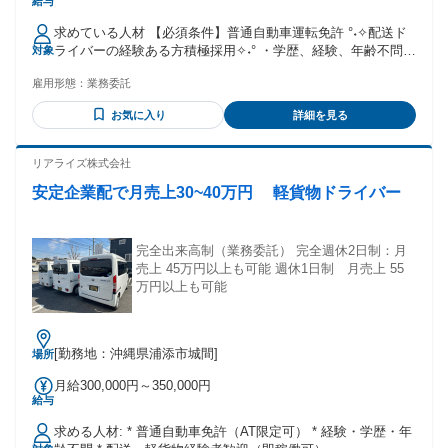
給与
手当】 全員に一律で支払われる通勤・皆勤・家族手当金額：
なし 全員に一律で支払われるその他手当金額：なし 【 完全
求めている人材 【必須条件】普通自動車運転免許 °˖✧配送ド
歩合制 】 月給：25万円～ 荷物1個配達完了で160円～170円
ライバーの経験ある方積極採用✧˖° ・学歴、経験、年齢不問
対象
研修期間3日〜7日間あり 尚、研修期間売上補填致します。 【
・未経験者もOK ・ガッツリ稼ぎたい方 ・20代～40代が多数
月収例 】 160円×100個配達×22日出勤＝月収352,000円も可能
雇用形態：
業務委託
活躍中 ・中高年も活躍中 ・独立したい方も歓迎 ＜ こんな経
160円×100個配達×25日出勤＝月収400,000円も可能 160円
験活かせます！ ＞ 倉庫内作業、配送ドライバー、軽貨物ドラ
×160個配達×22日出勤＝月収563,200円も可能 160円×160個配
お気に入り
詳細を見る
イバー、ルート配送、ピッキング作業、軽作業、運送などの
達×25日出勤＝月収640,200円も可能 ＜稼ぎたい方は個数を増
経験ある方大歓迎！ 那覇市、浦添市、宜野湾市、豊見城市、
やすことも可能です＞
西原町、中城村、南風原町など県内全域からご応募お待ちし
リアライズ株式会社
ています
安定企業配で月売上30~40万円 軽貨物ドライバー
完全出来高制（業務委託） 完全週休2日制：月
売上 45万円以上も可能 週休1日制 月売上 55
万円以上も可能
[勤務地：沖縄県浦添市城間]
場所
月給300,000円～350,000円
給与
求める人材: * 普通自動車免許（AT限定可） * 経験・学歴・年