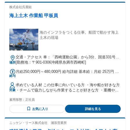
株式会社呉屋組
海上土木 作業船 甲板員
海のインフラをつくる仕事。船団で動かす海上
土木の現場
交通・アクセス 車：「西崎運動公園」から3分、国道331号線
「西崎4丁目交差点」よりで2分 ／バス：「西崎小学校前」駅
[勤務地：〒901-0306沖縄県糸満市西崎町]
場所
より徒歩10分
月給250,000円～480,000円 給与詳細 基本給：月給 25万円 〜
給与
48万円 固定残業代：あり 【一律手当】 全員に一律で支払わ
れる通勤・皆勤・家族手当金額：なし 全員に一律で支払われ
求めている人材 この仕事に向いている方 ・海や船が好きな方
るその他手当金額：なし 総支給額 25万～48万 固定残業代：
・チームで協力しながら作業することが好きな方 ・重機や機
対象
あり（1ヶ月あたり15時間） 1ヶ月あたり2万2千円 〜 3万円
械を扱う仕事に興味がある方 ・港湾工事や海上工事など、ス
固定残業時間を超えた勤務時間については別途残業代を支給
雇用形態：
正社員
ケールの大きな仕事に携わりたい方 また、建設業や土木工事
する 他、扶養手当・通信手当・交通費
の経験がある方、 バックホウなど建設機械の操作経験がある
お気に入り
詳細を見る
方は大歓迎です。 海上土木の仕事は、船や重機、さまざまな
機械を使いながら チームで工事を進めていく仕事です。 最初
は分からないことも多いですが、 先輩社員がサポートしなが
ニッケン・リース株式会社 浦添営業所
ら少しずつ仕事を覚えていけます。 年齢の条件と理由：あり