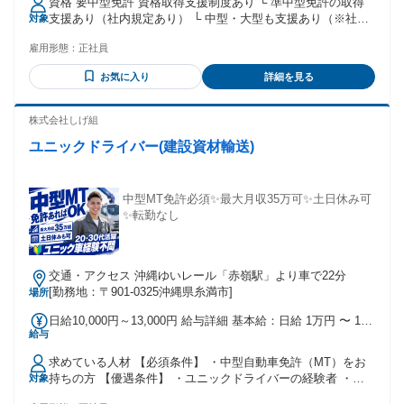
資格 要中型免許 資格取得支援制度あり └ 準中型免許の取得
業手当あり ※明記している残業時間を超えた場合は、追加で
のキャリアもいろいろ❗️ 「この仕事、向いてるかも‼️」 そう思
支援あり（社内規定あり） └ 中型・大型も支援あり（※社内
対象
残業代支払います ◇基本給＋通勤手当＋《売上手当》＋みな
ったら、自分に合った道へチャレンジできま🛣️ 🚛 営業 🔧 修
規定あり） 学歴・経歴・スキル・年齢不問！ ドライバー未経
し残業手当 ◇賞与あり(年2回) ◇昇給あり(年1回) ◇退職金制
理・整備 📞 レンタル受付・配車・手配 👨‍💼 👩‍💼リーダー・
雇用形態：
正社員
験大歓迎です★
度あり ◇通勤手当あり ◇家族手当あり（MAX1万円） ◇売り
管理職 あなたの「やってみたい❗️」を応援します‼️ 🌈 長く安心
上げ達成手当あり └ 個人の歩合ではなく、会社全体の売り上
お気に入り
詳細を見る
して働ける会社です‼️ 働きながら技術を身につけて、 資格も
げに応じた金額が月の給与にプラスされます！
取れて、少しずつ成長できる☝️ そんな環境が、ニッケン・リ
ースにはあります✨ 😊 一緒に働こう‼️ 経験はいりません。 必
株式会社しげ組
要なのは、 「やってみたい❗️」という気持ちだけ。 あなたと
ユニックドライバー(建設資材輸送)
一緒に働ける日を、スタッフみんなで楽しみにしています🙌
年齢の条件と理由：あり（40歳以下(省令3号のイ) 職歴不問）
中型MT免許必須✨最大月収35万可✨土日休み可
✨転勤なし
交通・アクセス 沖縄ゆいレール「赤嶺駅」より車で22分
[勤務地：〒901-0325沖縄県糸満市]
場所
日給10,000円～13,000円 給与詳細 基本給：日給 1万円 〜 1万
給与
3000円 固定残業代：なし 【一律手当】 全員に一律で支払わ
れる通勤・皆勤・家族手当金額：なし 全員に一律で支払われ
求めている人材 【必須条件】 ・中型自動車免許（MT）をお
るその他手当金額：なし
持ちの方 【優遇条件】 ・ユニックドライバーの経験者 ・中
対象
型ドライバーの経験者 （4tドライバー、ルート配送など） ・