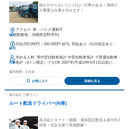
事はしません☺️ 先輩と一緒に作業しながら 「できた😊」を少
誰かがやらないといけない仕事がある！地味だ
しずつ増やしていきます✨ 分からないことは、いつでも聞い
が重要な仕事を任せます！
てOK‼️ 1日の流れ🚜 🕖8:00 ／ 朝礼・出庫準備・接客 今日出
ていく機械を確認。 来店されたお客様の対応。 翌日以降の機
械の準備。 ※エンジン始動、オイル量、外装の傷をチェック
🍱12:00 ／ 休憩（60分） 近隣に飲食店多数。車通勤OK・駐
アクセス: 車・バイク通勤可
車場完備なので、車で出る人も。 🕐13:00 ／ 入庫点検・整備
[勤務地：沖縄県宜野湾市]
場所
戻ってきた機械の点検。 オイル交換や消耗品交換など、自分
月給230,000円～260,000円 給与: 昇給あり（社内規定あり）
の手で直せる範囲は自分で。 手に負えない故障はメンテナン
給与
賞与年２回 計約1ヶ月〜2か月分（社内規定あり）
ス担当へ引き継ぎます。 🏠17:30 ／ 退勤 繁忙期は残業もあり
ますが、月平均20時間程度。夕方には家に帰れます。 🚀 将来
求める人材: 準中型自動車免許 中型自動車免許 ※普通自動車
のキャリアもいろいろ❗️ 「この仕事、向いてるかも‼️」 そう思
免許（8トン限定）でもOK 2007年(平成19年6月1日以前に取
対象
ったら、自分に合った道へチャレンジできま🛣️ 🚛 営業 🔧 修
得した場合) 学歴・職歴不問
理・整備 📞 レンタル受付・配車・手配 👨‍💼 👩‍💼リーダー・
雇用形態：
正社員
管理職 あなたの「やってみたい❗️」を応援します‼️ 🌈 長く安心
して働ける会社です‼️ 働きながら技術を身につけて、 資格も
お気に入り
詳細を見る
取れて、少しずつ成長できる☝️ そんな環境が、ニッケン・リ
ースにはあります✨ 😊 一緒に働こう‼️ 経験はいりません。 必
株式会社 三郵ライン
要なのは、 「やってみたい❗️」という気持ちだけ。 あなたと
一緒に働ける日を、スタッフみんなで楽しみにしています🙌
ルート配送ドライバー(4t車)
年齢の条件と理由：あり（40歳以下(省令3号のイ) 職歴不問）
高月給スタート！那覇・浦添固定配送＆賞与年2
回有！安定企業で長期勤務！