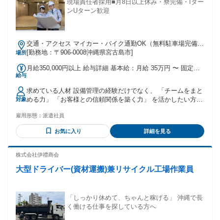
現場責任者採用■月8日以上休み・寮完備・Iター
ンUターン歓迎
交通・アクセス マイカー・バイク通勤OK（無料駐車場完備）
／宮古島の北部に位置する、美しい海に囲まれたリゾート地
[勤務地：〒906-0008沖縄県宮古島市]
場所
です。島外から移住される方も大歓迎！マイカー通勤が可能
月給350,000円以上 給与詳細 基本給：月給 35万円 〜 固定残
で、スタッフ専用駐車場もご用意しています。宮古空港より
給与
業代：なし 【一律手当】 全員に一律で支払われる通勤・皆
車で約20分・下地島空港より車で約30分
勤・家族手当金額：あり 全員に一律で支払われるその他手当
求めている人材 設備管理の経験だけでなく、 「チームをまと
金額：あり 月給35万円以上 （経験や資格・前職給与を考慮し
める力」 「お客様との信頼関係を築く力」 を活かしたい方を
対象
て決定） （これまでの経験を正当に評価いたします） ＋賞与
歓迎します。 ・人との会話を丁寧にできる方 ・周囲の状況な
制度有 ＋資格手当有 ＋時間外手当有 ＋社会保険完備 ＋交通
雇用形態：
派遣社員
ど注意深く観察できる方 ・長く安定したお仕事をしたい方 ・
費全額支給 ＋引っ越し費用補助有 ＋社宅や寮完備 ＋社用車
今の職場から転職を考えている方 20代・30代・40代・50代が
貸与
お気に入り
詳細を見る
多数在籍している職場環境です！ 設備が止まらないこと。 お
客様が何も気にせず快適に過ごせること。 それが私たち設備
管理の使命です。 ホテルという空間は、 多くのお客様にとっ
株式会社伊禮商会
て 特別な時間を過ごす場所。 その快適な環境を陰から支え、
大型ドライバー(資材運搬)兼リサイクル工場作業員
スタッフや協力会社をまとめながら、 ホテル全体の品質を守
ることが 設備管理責任者の役割です。 これまで培ってきた経
験や知識を活かし、 責任あるポジションで活躍したい方を お
待ちしています。 【必須】 ✅設備管理の実務経験（年数不
「しっかり休めて、ちゃんと稼げる」 沖縄で長
問） ✅Word・Excel・メールなど基本的なPC操作ができる方
く働ける仕事を探している方へ
【歓迎】 ✅ホテル・リゾートホテル・商業施設・病院・オフ