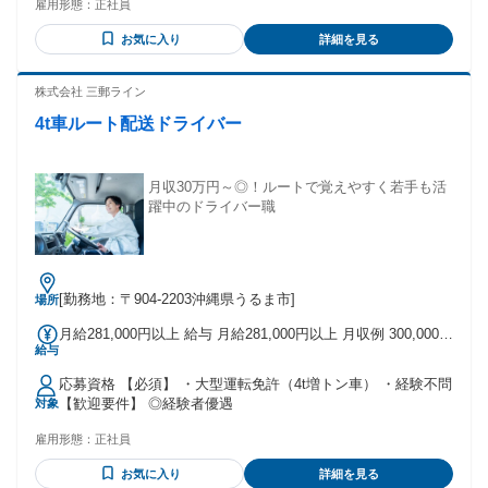
雇用形態：
正社員
大型自動車運転免許をお持ちの方 ・玉掛けの資格をお持ちの
方 ・小型移動式クレーンの資格をお持ちの方
お気に入り
詳細を見る
―――――――――――――――― ✅未経験者歓迎・ブラン
クOK ✅第二新卒歓迎・既卒歓迎 ✅経験者歓迎・子育て世代歓
迎 ✅有資格者歓迎、U・Iターン歓迎
株式会社 三郵ライン
―――――――――――――――― 《 以下のような方を歓迎
4t車ルート配送ドライバー
》 ・ユニック運転手にチャレンジしたい ・環境を変えて輸配
送の仕事がしたい ・チームで取り組む仕事がしたい ・目に見
えて役に立てる仕事がしたい 玉掛けや小型移動式クレーンな
ど、 これから資格を取りたい方も歓迎します。 講習・試験費
月収30万円～◎！ルートで覚えやすく若手も活
などは会社負担の 資格取得支援制度を活用できます。
躍中のドライバー職
[勤務地：〒904-2203沖縄県うるま市]
場所
月給281,000円以上 給与 月給281,000円以上 月収例 300,000円
給与
～330,000円 ※在職スタッフのモデル月収です。 ※残業代を
含みます。 《月給内訳》 基本月給 175,000円 ＋職務手当
応募資格 【必須】 ・大型運転免許（4t増トン車） ・経験不問
25,000円(一律) ＋乗務手当 30,000円(一律) ＋固定残業手当
【歓迎要件】 ◎経験者優遇
対象
51,000円(一律)/30時間分 ※超過分別途支給 《別途手当》 ＋
交通費 4,200円～ ＋皆勤手当 10,000円 ＋残業代 《賞与・昇
雇用形態：
正社員
給》 ・賞与年2回支給(7月・12月) ・昇給年1回
お気に入り
詳細を見る