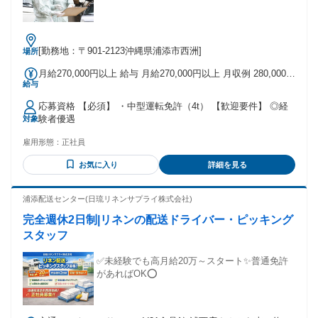
[勤務地：〒901-2123沖縄県浦添市西洲]
場所
月給270,000円以上 給与 月給270,000円以上 月収例 280,000円
給与
～300,000円 ※在職スタッフのモデル月収です。 ※残業代を
含みます。 《月給内訳》 基本月給 175,000円 ＋職務手当
応募資格 【必須】 ・中型運転免許（4t） 【歓迎要件】 ◎経
25,000円(一律) ＋乗務手当 20,000円(一律) ＋固定残業手当
験者優遇
対象
50,000円(一律)/30時間分 ※超過分別途支給 《別途手当》 ＋
交通費 4,200円～ ＋皆勤手当 10,000円 ＋残業代 《賞与》 ・
雇用形態：
正社員
賞与年2回支給(7月・12月)
お気に入り
詳細を見る
浦添配送センター(日琉リネンサプライ株式会社)
完全週休2日制|リネンの配送ドライバー・ピッキング
スタッフ
✅未経験でも高月給20万～スタート✨普通免許
があればOK⭕