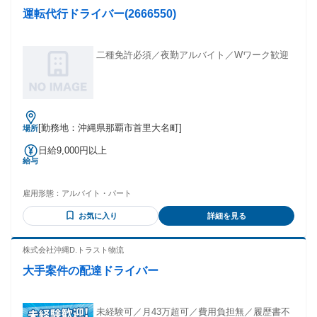
運転代行ドライバー(2666550)
二種免許必須／夜勤アルバイト／Wワーク歓迎
[勤務地：沖縄県那覇市首里大名町]
場所
日給9,000円以上
給与
雇用形態：
アルバイト・パート
お気に入り
詳細を見る
株式会社沖縄D.トラスト物流
大手案件の配達ドライバー
未経験可／月43万超可／費用負担無／履歴書不