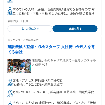
給与
円 〜 27万2140円 固定残業代：なし 【一律手当】 全員に一律
で支払われる通勤・皆勤・家族手当金額：なし 全員に一律で
求めている人材 【必須】 危険物取扱者資格をお持ちの方 対
支払われるその他手当金額：なし 4年連続給与ベースアップし
象：乙種4類・丙種・甲種 ※この仕事は、危険物取扱者資格が
対象
ています 2026年４月より基本給1万3000円UP ▼諸手当一覧
必要な業務です ※入社までに取得いただければ応募可能です
・交通費（1日1,120円） ・役職手当 ・免許奨励給（1資格に
雇用形態：
正社員
【歓迎】 大型自動車第一種免許をお持ちの方 小型船舶免許を
つき月2,000円） ・免許従事給 ・特殊勤務手当 ・時差勤務手
お持ちの方 石油製品の配送や取扱経験がある方 基本的なPC
当 ・精皆勤手当 ・生活手当 ・家族手当
お気に入り
詳細を見る
操作ができる方 【こんな方に向いています】 資格を活かし
て、より良い待遇の職場へ転職したい方 安定企業で長く働き
たい方 沖縄で転勤なく働きたい方 空港や航空機に関わる仕事
ニッケンリース那覇営業所
に興味がある方 手に職をつけて専門性を高めたい方 未経験か
建設機械の整備・点検スタッフ 入社祝い金🎊人を育
らインフラを支える仕事に挑戦したい方
てる会社
未経験からのキャリア形成で一生モノのスキル
と成長を⤴️⤴️
交通・アクセス 伊良波バス停目の前
[勤務地：〒901-0232沖縄県豊見城市]
場所
月給279,600円～296,200円 給与詳細 ※基本給・固定残業代・
給与
一律手当の総額 基本給：月給 24万円 固定残業代：あり 1ヶ月
あたり3万7500円 〜 3万7500円（固定残業時間：1ヶ月あたり
求めている人材 🚜 未経験から、建設機械のプロへ‼️✨ 「機械
20時間） 固定残業時間を超えた勤務時間については別途残業