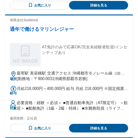
￣￣￣￣￣￣ ✅人との会話を大切にできる方 ✅コーヒーや食
手当を別途支給 ✅昇給年1回（4月） ✅賞与年3回（3月・7
お気に入り
詳細を見る
品に興味がある方 ✅体を動かす仕事が好きな方 ✅自分で考え
月・12月）
て行動したい方 ✅失敗を恐れず挑戦できる方
有限会社SeaWorld
通年で働けるマリンレジャー
AT免許のみで応募OK/完全未経験者歓迎/インセ
ンティブあり
最寄駅 美栄橋駅 交通アクセス 沖縄都市モノレール線（ゆい
レール） 「美栄橋駅」より徒歩11分 ★車通勤OK／バイク通
[勤務地：〒900-0031沖縄県那覇市若狭]
場所
勤OK！（駐車場あり）
月給218,000円～400,000円 給与 月給 218,000円 ※固定残業
給与
代：29,411円（23時間分） 上記は残業発生の有無にかかわら
ず支給します ※給与額に固定残業代を含みます 固定残業代を
必要資格・経験 ＜必須＞ ■普通自動車免許（AT限定可） ＜歓
除いた金額：188,589円 ※固定残業時間超過分の労働について
迎＞ ■船舶免許（1級・2級・特殊） ■水難救助員（ライフセ
対象
は別途残業代を支給します ●昇給あり：基本的に年1回 →能力
ーバー・PADIダイブマスター以上） ■英語を使用した接客、
により随時昇給 ●賞与あり：年2回/最大3~4ヶ月分 ■技術手当
雇用形態：
正社員
営業等の業務経験 ※資格・免許を所持していても実務経験を1
■休日出勤手当 ■資格手当（船長） ※パラセーリングの船長に
年程経ていただく事もあります
なるとインセンティブが付きます！ ※上記インセンティブは
お気に入り
詳細を見る
◆◇◆◇◆◇◆◇◆◇◆◇◆◇◆ ・未経験OK／スタッフのほ
平均30万円程！
とんどが未経験スタート！ ・新卒・第二新卒歓迎／フリータ