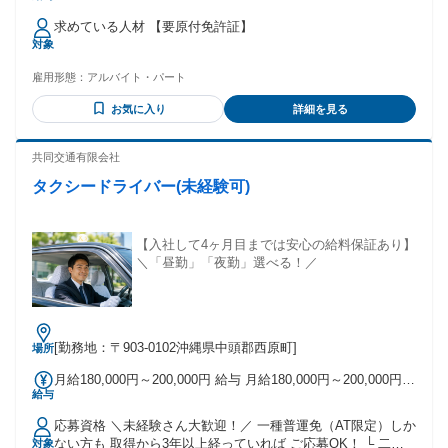
求めている人材 【要原付免許証】
対象
雇用形態：
アルバイト・パート
お気に入り
詳細を見る
共同交通有限会社
タクシードライバー(未経験可)
【入社して4ヶ月目までは安心の給料保証あり】
＼「昼勤」「夜勤」選べる！／
[勤務地：〒903-0102沖縄県中頭郡西原町]
場所
月給180,000円～200,000円 給与 月給180,000円～200,000円
給与
＋売上手当【月収48万円以上（実績あり）】
――――――――――――――― 昼勤│月給180,000円～＋売
応募資格 ＼未経験さん大歓迎！／ 一種普運免（AT限定）しか
上手当 夜勤│月給200,000円～＋売上手当
ない方も 取得から3年以上経っていれば ご応募OK！ └ 二種
対象