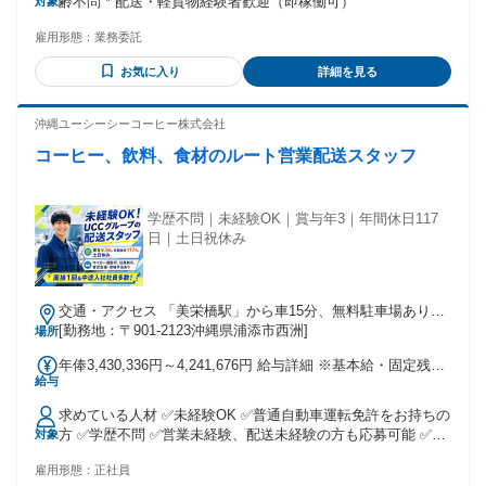
齢不問 * 配送・軽貨物経験者歓迎（即稼働可）
対象
雇用形態：
業務委託
お気に入り
詳細を見る
沖縄ユーシーシーコーヒー株式会社
コーヒー、飲料、食材のルート営業配送スタッフ
学歴不問｜未経験OK｜賞与年3｜年間休日117
日｜土日祝休み
交通・アクセス 「美栄橋駅」から車15分、無料駐車場あり／
マイカー通勤OK
[勤務地：〒901-2123沖縄県浦添市西洲]
場所
年俸3,430,336円～4,241,676円 給与詳細 ※基本給・固定残業
給与
代の総額 基本給：年俸 303万7000円 〜 375万円 固定残業
代：あり 1年あたり39万3336円 〜 49万1676円（固定残業時
求めている人材 ✅未経験OK ✅普通自動車運転免許をお持ちの
間：1年あたり21時間） 固定残業時間を超えた勤務時間につ
方 ✅学歴不問 ✅営業未経験、配送未経験の方も応募可能 ✅営
対象
いては別途残業代を支給する 【一律手当】 全員に一律で支払
業経験、配送経験を活かしたい方歓迎 ✅第二新卒歓迎・既卒
われる通勤・皆勤・家族手当金額：なし 全員に一律で支払わ
雇用形態：
正社員
歓迎 ⭐こんな方に向いています⭐ ￣￣￣￣￣￣￣￣￣￣￣￣
れるその他手当金額：なし ✅経験・能力を考慮して決定 ✅諸