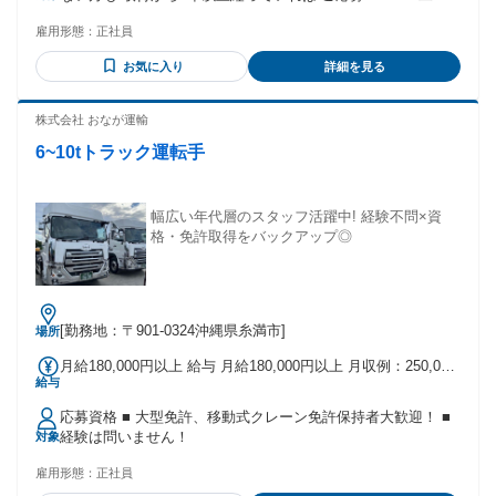
――――――――――――――― ●安心ポイント. 自社無線に
免取得支援制度あります！ ＊もちろん 既に第二種免許取得済
加え、 「DiDi」「GO」「Uber」などの 配車アプリを導入！
雇用形態：
正社員
みの方も 大・大・歓迎です！
安定した配車依頼があるため、 売上を目指しやすい環境で
す。 ――――――――――――――― ●やりがいポイント. 売
お気に入り
詳細を見る
り上げに応じてしっかり稼げる！
株式会社 おなが運輸
6~10tトラック運転手
幅広い年代層のスタッフ活躍中! 経験不問×資
格・免許取得をバックアップ◎
[勤務地：〒901-0324沖縄県糸満市]
場所
月給180,000円以上 給与 月給180,000円以上 月収例：250,000
給与
円～ （休日手当＋交通費＋他） ■ 別途手当詳細： ・ 交通費
（上限16,000円） ・ 資格手当（所持免許による） ・ 残業手
応募資格 ■ 大型免許、移動式クレーン免許保持者大歓迎！ ■
当 ・ 早朝手当 ・ 深夜手当 ・ 夜間手当 ・ 出張手当 ■ その
経験は問いません！
対象
他： ・ 賞与年2回 ・ 昇給 ※ 土曜勤務した場合は休日手当適
用 ※ 能力や資格に応じて優遇
雇用形態：
正社員