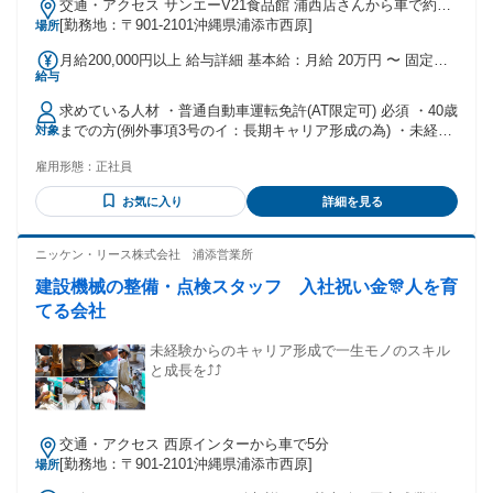
交通・アクセス サンエーV21食品館 浦西店さんから車で約1
分 沖縄ヤマト運輸 浦添営業所さん近く
[勤務地：〒901-2101沖縄県浦添市西原]
場所
月給200,000円以上 給与詳細 基本給：月給 20万円 〜 固定残
給与
業代：あり 【一律手当】 全員に一律で支払われる通勤・皆
勤・家族手当金額：なし 全員に一律で支払われるその他手当
求めている人材 ・普通自動車運転免許(AT限定可) 必須 ・40歳
金額：なし 月給：200,000円＋固定残業代 ※固定残業代
までの方(例外事項3号のイ：長期キャリア形成の為) ・未経験
対象
10,500円～30,000円（7～20h分） ※担当するエリアによって
者歓迎 ・運転が好きな方 ・体を動かす事が好きな方 ・キャ
固定残業代が変わります！ ＜試用期間12カ月あり（同条件）
雇用形態：
正社員
リアアップを目指している方 ・ドライバー業務にチャレンジ
＞ 例：遠方エリア：30,000円（20h分） 浦添近隣エリア：
してみたい方 ・配達業務に興味がある方 ・パート、アルバイ
10,500円（7h分） ※超過分は別途支給 ※面接時にスタート月
お気に入り
詳細を見る
トでなく正社員として頑張りたい方 ・ハローワークでお仕事
給決定 ※1～5年後に幹部候補へ昇格あり
お探しの方 ※勤務地の浦添市の方だけではなく、那覇市、宜
野湾市、南風原町、西原町、与那原町、豊見城市にお住まい
ニッケン・リース株式会社 浦添営業所
の方など県内全域、地域問わず大募集中です！ ＜＊異業種か
建設機械の整備・点検スタッフ 入社祝い金🎊人を育
らの転職者の方も大歓迎＊＞ アパレル販売、営業、ホール・
キッチン、倉庫内作業、ホテル・フロントスタッフ、データ
てる会社
入力、ガソリンスタンド、マリンスタッフ経験者などの異業
種からの転職者が活躍できる職場です。 年齢の条件と理由：
未経験からのキャリア形成で一生モノのスキル
あり（例外事由3号のイ・40歳未満（長期勤続によるキャリア
と成長を⤴️⤴️
形成のため））
交通・アクセス 西原インターから車で5分
[勤務地：〒901-2101沖縄県浦添市西原]
場所