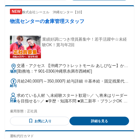
株式会社シーエル 沖縄センター【10】
物流センターの倉庫管理スタッフ
業績好調につき増員募集中！若手活躍中☆未経
験OK！賞与年2回
交通・アクセス 【沖縄アウトレットモール あしびなー】から
車で5分／車通勤OK（無料駐車場あり）
[勤務地：〒901-0306沖縄県糸満市西崎町]
場所
月給240,000円～350,000円 給与詳細 ※基本給・固定残業代の
給与
総額 基本給：月給 18万円 〜 29万円 固定残業代：あり 1ヶ月
あたり6万円（固定残業時間：1ヶ月あたり45時間） 固定残業
求めている人材 ＼未経験スタート歓迎✨／ ＼将来はリーダー
時間を超えた勤務時間については別途残業代を支給する 【一
を目指せる✨／ ■学歴・知識不問 ■第二新卒・ブランクOK ■
対象
律手当】 全員に一律で支払われる通勤・皆勤・家族手当金
転職回数不問 倉庫・物流・軽作業などの 現場経験者はスキル
額：なし 全員に一律で支払われるその他手当金額：なし ※経
雇用形態：
正社員
を活かせます！ ～ 歓迎タイプ・志向 ～ ◎将来、センター長
験・能力を考慮のうえ、加給・優遇いたします。
としてキャリアアップしたい ◎成長企業で新しいポストに挑
お気に入り
詳細を見る
戦してみたい ◎将来的にチームや拠点のマネジメントに関わ
っていきたい ◎安定した環境で腰を据えて働きたい
運転代行カマド