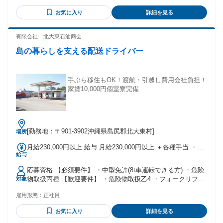
の「やってみたい❗️」を応援します‼️ 🌈 長く安心して働ける会
お気に入り
詳細を見る
社です‼️ 働きながら技術を身につけて、 資格も取れて、少し
ずつ成長できる☝️ そんな環境が、ニッケン・リースにはあり
ます✨ 😊 一緒に働こう‼️ 経験はいりません。 必要なのは、
有限会社 北大東石油商会
「やってみたい❗️」という気持ちだけ。 あなたと一緒に働ける
日を、スタッフみんなで楽しみにしています🙌 年齢の条件と
島の暮らしを支える配送ドライバー
理由：あり（40歳以下（省令3号のイ ※職歴不問））
手ぶら移住もOK！渡航・引越し費用会社負担！
家賃10,000円個室寮完備
[勤務地：〒901-3902沖縄県島尻郡北大東村]
場所
月給230,000円以上 給与 月給230,000円以上 ＋各種手当 ・物
給与
価手当（20,000円/月） ・資格手当 └ 危険物乙4（3,000円/
月） └ 危険物丙種（1,500円/月） └ 大型免許（2,000円/月）
応募資格 【必須要件】 ・中型免許(8t車運転できる方) ・危険
└ フォークリフト（1,000円/月） ※その他関連資格に応じて
物取扱丙種 【歓迎要件】 ・危険物取扱乙4 ・フォークリフト
対象
支給 ・通勤手当 ・家族手当 ・残業手当 ・休日出勤手当
・大型免許 ・その他関連資格お持ちの方
雇用形態：
正社員
お気に入り
詳細を見る