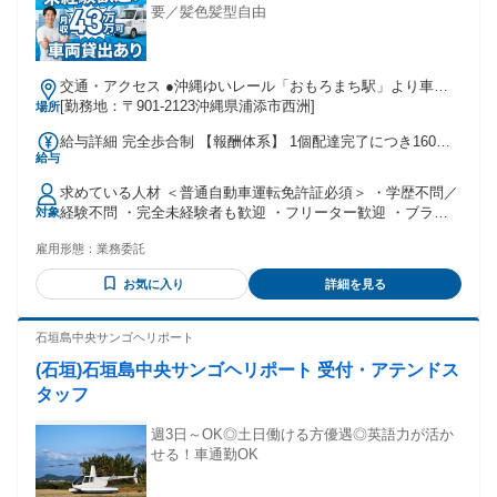
要／髪色髪型自由
交通・アクセス ●沖縄ゆいレール「おもろまち駅」より車で
15分
[勤務地：〒901-2123沖縄県浦添市西洲]
場所
給与詳細 完全歩合制 【報酬体系】 1個配達完了につき160～
給与
172円 【前貸し制度あり】 ※規定有
求めている人材 ＜普通自動車運転免許証必須＞ ・学歴不問／
経験不問 ・完全未経験者も歓迎 ・フリーター歓迎 ・ブラン
対象
クのある方もOK ・ネイル、髪型、服装自由 ＜採用率アップ
雇用形態：
業務委託
中の方＞ ・配送業経験者の方 ・宅配やデリバリーの 経験者
の方 ・運転免許証取得 3年以上の方 ＜以下のような方歓迎＞
お気に入り
詳細を見る
・車の運転が好きな方 ・高収入を目指している方 ・ガッツリ
稼ぎたい方 ・一人で動く仕事が 合っている方 ＜異業種から
の転職者も大歓迎＞ ・アパレル販売 ・データ入力 ・経理・
石垣島中央サンゴヘリポート
医療事務 ・保育士 ・ホテルフロント ・客室清掃 ・カフェス
(石垣)石垣島中央サンゴヘリポート 受付・アテンドス
タッフ ・食品製造スタッフ ・倉庫内作業員 ・受付 ・コール
センター などの異業種からの 転職者大歓迎です。 ※糸満市
タッフ
の方だけではなく、 南風原町、八重瀬町、 糸満市、南城市、
豊見城市、浦添市、 西原町、与那原町、 うるま市、名護市、
週3日～OK◎土日働ける方優遇◎英語力が活か
那覇市、宜野湾市に お住まいの方などが 活躍中です！ 軽貨
せる！車通勤OK
物ドライバー、 配送ドライバー、 宅配ドライバー、ヤマト配
送、 軽貨物配送、デリバリー、 個人事業主、業務委託、 配