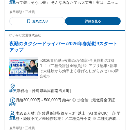
って難しそう…😅」 そんなあなたでも大丈夫‼️ 実は、ニッケ
対象
代を支給する 【一律手当】 全員に一律で支払われる通勤・皆
ン・リースの先輩たちも、ほとんどが未経験スタート‼️ 最初は
勤・家族手当金額：あり 1ヶ月あたり2100円 〜 1万8700円 全
雇用形態：
正社員
みんな初心者です😊 先輩がイチからしっかり教えるので、安
員に一律で支払われるその他手当金額：なし さらに今なら ⭐️
心してスタートできます☝️ 🌟こんな人にピッタリ！ ✅ 体を動
入社祝い金60,000円(1年経過後支給)⭐️ 月給277,500円+交通費
お気に入り
詳細を見る
かす仕事が好き！ ✅ 機械や車にちょっと興味がある！ ✅ 仲
※固定残業手当20H分/37,500円含む。超過分別途1分単位で支
間とワイワイ仕事がしたい！ ✅ 新しいことにチャレンジした
給します ※残業が20時間以内でも固定残業代をお支払いしま
い！ ✅ 一生モノの技術を身につけたい！ ひとつでも当てはま
ゆいかじ交通株式会社
す。 💴賞与は年1回（決算賞与）
ったら、ぜひ応募してください！😊 📚 入社したら何をする
夜勤のタクシードライバー /2026年春始動!/スタート
の⁉️ 🎓 最初の2か月は研修期間 ニッケン・リース独自の教育
プログラム 🔹機械の名前 🔹使い方 🔹点検の方法 🔹安全な作
アップ
業 を、ゆっくり覚えていきます‼️ もちろん最初から一人で仕
事はしません☺️ 先輩と一緒に作業しながら 「できた😊」を少
⭐️2026春始動⭐️夜勤25万保障×全員同期の1期
しずつ増やしていきます✨ 分からないことは、いつでも聞い
生！《二種免許は全額負担》アプリ配車×新車
てOK‼️ 1日の流れ 🕖8:00 ／ 朝礼・出庫準備・接客 今日出て
で未経験から効率よく稼げるしがらみゼロの新
いく機械を確認。 来店されたお客様の対応。 翌日以降の機械
会社✨
の準備。 ※エンジン始動、オイル量、外装の傷をチェック 🍱
12:00 ／ 休憩（60分） 近隣に飲食店多数。車通勤OK・駐車
[勤務地：沖縄県島尻郡南風原町]
場所
場完備なので、車で出る人も。 🕐13:00 ／ 入庫点検・整備 戻
ってきた機械の点検。 オイル交換や消耗品交換など、自分の
月給300,000円～500,000円 給与: ◎ 歩合給（最低賃金保証あ
手で直せる範囲は自分で。 手に負えない故障はメンテナンス
給与
り） ◎給与保障アリ（夜勤25万円） →最大3ヶ月 〈給与保証
担当へ引き継ぎます。 🏠17:30 ／ 退勤 繁忙期は残業もありま
について〉 ◎昼勤20万円 ◎夜勤25万円 →歩合制のため、30
すが、月平均20時間程度。夕方には家に帰れます。 🚀 キャリ
求める人材: ◎ 普通免許取得から3年以上（AT限定OK） ◎ 学
万円以上の収入を安定して稼ぐことができます。
アもいろいろ 「この仕事、向いてるかも‼️」 そう思ったら、
歴・経験不問／未経験歓迎！／二種免許不要 ※ 二種免許取得
対象
自分に合った道へチャレンジ🛣️ 🚛 営業 🔧 修理・整備 📞 レ
費用は【会社が全額負担】（規定あり）
ンタル受付・配車・手配 👨‍💼 👩‍💼リーダー・管理職 あなた
雇用形態：
正社員