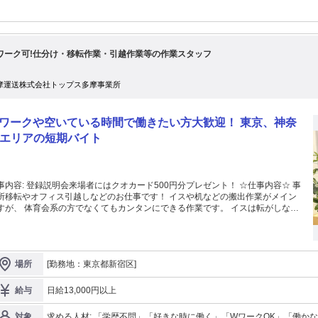
ワーク可!仕分け・移転作業・引越作業等の作業スタッフ
摩運送株式会社トップス多摩事業所
ワークや空いている時間で働きたい方大歓迎！ 東京、神奈
エリアの短期バイト
場者にはクオカード500円分プレゼント！ ☆仕事内容☆ 事
移転やオフィス引越しなどのお仕事です！ イスや机などの搬出作業がメイン
なくてもカンタンにできる作業です。 イスは転がしなが
動させたり、重いものは台車を使って運ぶので、 体力に自信がない方でも問
 現場によっては2時間程度で終わる現場もあります！ また、午前
、1日出てガッツリ稼ぎたいなど 自身のペースに合わせて自由に働けます！
京や神奈川エリアで短期バイトを探している方におススメです。 ＜お仕事当日
[勤務地：東京都新宿区]
場所
合 最寄駅から送迎バス、徒歩で移動します。 ②簡単な
業 チーム制なので、一人で困っ
ることはありません！ わからないことがあったら聞いてください！ ④終
日給13,000円以上
給与
了！ 終わったらそのまま帰れます！ 日払い希望の方は事務所にて支給します。
求める人材: 「学歴不問」「好きな時に働く」「WワークOK」「働
対象