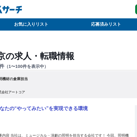
お気に入りリスト
応募済みリスト
京
の求人・転職情報
件
（
1
〜
100
件を表示中）
明機材の倉庫担当
式会社アートコア
なたの“やってみたい”を実現できる環境
事内容 当社は、ミュージカル・演劇の照明を担当する会社です！ 今回、照明機