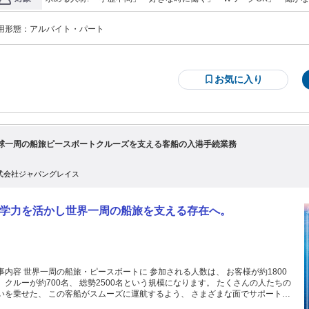
用形態：
アルバイト・パート
お気に入り
球一周の船旅ピースボートクルーズを支える客船の入港手続業務
式会社ジャパングレイス
学力を活かし世界一周の船旅を支える存在へ。
事内容 世界一周の船旅・ピースボートに 参加される人数は、 お客様が約1800
クルーが約700名、 総勢2500名という規模になります。 たくさんの人たちの
いを乗せた、 この客船がスムーズに運航するよう、 さまざまな面でサポートす
 運航マネジメント関連のお仕事です。 ★求人のポイント★ 〇「地球一周の船