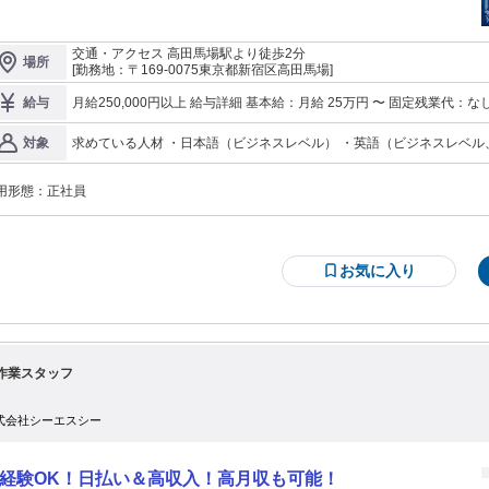
 ピースボートクルーズ」を企画・実施する旅行会社 〇英語に自信ある方！ 〇海
旅行業界の経験がいかせる！ ★★★★★★★★★ 【誰もが憧れる地球一周を
える】 ￣￣￣￣￣￣￣￣￣￣￣￣￣￣￣￣ 「地球一周の船旅」というポスター
交通・アクセス 高田馬場駅より徒歩2分
場所
 見覚えがある方も多いはず。 私たちはNGO「ピースボート」と共に船旅を 企
[勤務地：〒169-0075東京都新宿区高田馬場]
施している旅行会社です。 ピースボートは、約100日間で最大28ヶ国を 巡
という他にはないクルーズ客船。 以前は、一人旅の若者や老後を楽しむ ご夫婦
月給250,000円以上 給与詳細 基本給：月給 25万円 〜 固定残業代：なし 【一律手当】 全員に一律で支払われる通
給与
ど日本人のお客様が大半でしたが、 2016年頃からは中国や韓国、シンガポール
勤・皆勤・家族手当金額：なし 全員に一律で支払われるその他手当金額：なし ※経験・年齢により優
どアジア各国のお客様も急増し、 今では船上での国際交流も楽しめる クルーズ
海外出張手当支給
求めている人材 ・日本語（ビジネスレベル） ・英語（ビジネスレベル、T
対象
世界から注目されています。 【仕事内容１：港湾施設などの利用手配業
験者 《以下のような方は尚歓迎》 ・クルーズ・海運業界の経験 ・旅行業界の経験 ・海運系の学校出身者 など 部
】 ￣￣￣￣￣￣￣￣￣￣￣￣￣￣￣￣ ・客船が入港する港湾施設施設の利用予
署によっては半数以上が海外出身の メンバーであるなど国際色豊かな
手配 ・船の入出港に関する手続き申請 ・各国に客船で入国する際のビザ（査
用形態：
正社員
するなど 社員同士の交流も盛んです。
）や検疫、税関手続きなどの調査 ・食材・資材等の現地での調達品の税関手続
クルーズ入港経費の精算業務 客船がスムーズに寄港し、 お客様や荷物が問題
く乗下船できるように、 船舶代理店を通じて関係各所と様々な調整を行いま
し、お客様が船の 乗り降りをす
お気に入り
こともあります。 状況に合わせて臨機応変な 対応を心がけてください。 【仕事
容２：クルー（乗組員）配置など手配】 ￣￣￣￣￣￣￣￣￣￣￣￣￣￣￣￣￣
￣ ・クルー（乗組員）交代要員の手配や調整業務 ・クルー（乗組員）の飛行機
約・手配 ・各国でのクルー（乗組員）募集（人材会社と調整） ・クルー（乗組
ビザ（査証）調査、取得手続きサポート 約100日の船旅は、 クルー（乗組
）を入れ替えながら航海を運行していきます。 そのための乗船/下船計画に基づ
作業スタッフ
、クルー（乗組員）のサポートを実施していきます。 船に乗船する際や、下船
の帰国のサポート、航空券予約や健康診断の案内など、 多岐にわたる業務を手
す。 【仕事内容3：運航マネジメント】 ￣￣￣￣￣￣￣￣￣￣￣￣
式会社シーエスシー
￣￣￣￣￣￣ ゆくゆくは船の運航会社、船長、パーサー（事務長）と連携し、
航中の船の状況確認や航路の調整など、 大切な役割を担っていただきます。
世界の“今”を体験できる】 ￣￣￣￣￣￣￣￣￣￣￣￣￣￣￣￣￣￣￣ ピースボ
経験OK！日払い＆高収入！高月収も可能！
トの運航状況の確認や 港湾管理者との折衝のため、 寄港予定の港や運航中の客