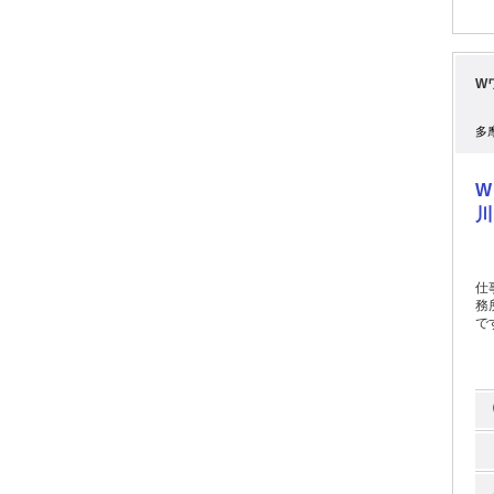
W
多
W
川
仕事内容: 登録説明会来
務所
ですが、 体育会系の方で
ら移
題ありません！
中だけ
東
の流れ＞ ①最寄駅に事前集
朝礼 注意事項や作業内容などを説明します。 ③作
たりす