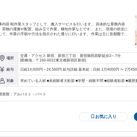
出張なども発生します。 これまで磨いてきた語学力を活かし、 様々な土地
人と触れ合いたい。 そんな方ならきっと活躍できるはず！ この船旅に無くては
らないお仕事です。
事内容 軽作業スタッフとして、搬入サービスを行います。 具体的な業務内容
、荷物の運搬や配置、組み立て作業、梱包作業などです。 また、現場の状況に
じて、作業の手順や方法を指示された通りに行います。 作業は主に首都圏で行
れます。未経験者も歓迎しており、 経験者と一緒に働きながら仕事を覚えるこ
とができます。 頑張った分しっかり稼げる仕事です！
交通・アクセス 新宿、新宿三丁目、新宿御苑前駅徒歩3～7分
場所
[勤務地：〒160-0022東京都新宿区新宿]
日給14,000円～24,500円 給与詳細 基本給：日給 1万4000円 〜 2万4500円 固定残業代：なし 【一律手当
給与
に一律で支払われる通勤・皆勤・家族手当金額：なし 全員に一律で支払われるそ
4000円※6～８時間勤務 (2)日給1万6000円※9時間勤務 (3)日給2万
求めている人材 ■未経験者大歓迎 ■学歴・経験不問 ■経験者歓迎 ■履歴書
対象
躍中 ■髪色自由 ■アルバイト未経験もOK
用形態：
アルバイト・パート
お気に入り