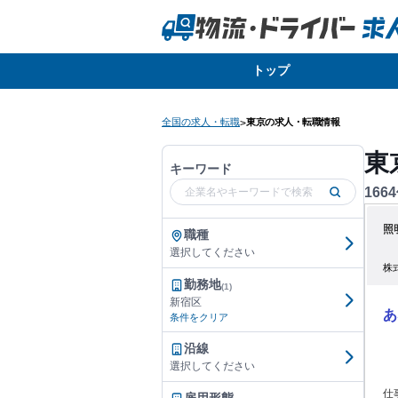
トップ
全国の求人・転職
東京の求人・転職情報
>
東
キーワード
1664
照
職種
選択してください
株
勤務地
(1)
新宿区
あ
条件をクリア
沿線
選択してください
仕