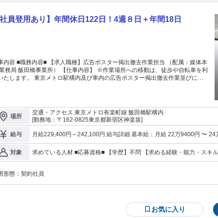
社員登用あり】年間休日122日！4週８日＋年間18日
事内容 ■職務内容■ 【求人職種】広告ポスター掲出撤去作業担当 （配属：媒体本
局 飯田橋事業所） 【仕事内容】 ※作業場所への移動は、徒歩や自転車を利
いたします。 東京メトロ駅構内及び車内の広告ポスター掲出撤去作業並びに関
する業務全般に携わって いただきます。 ・中づり広告ポスター関連業務 車内中
部に吊り下げられているポスター（中づりポスター）について、掲出するための
備を行い、電車や徒歩でそれぞれ指定された作業場所（駅や車庫）に運搬し、貼
作業を行っていきます。 ・まど上広告ポスター関連業務 車両側面上部に掲
交通・アクセス 東京メトロ有楽町線 飯田橋駅構内
場所
されているポスター（まど上ポスター）について、掲出するための準備を行い、
[勤務地：〒162-0825東京都新宿区神楽坂]
車や徒歩でそれぞれ指定された作業場所（駅や車庫）に運搬し、貼り替え作業を
す。 ・駅ばり広告ポスター関連業務 東京メトロの駅に設置されたボ
月給229,400円～242,100円 給与詳細 基本給：月給 22万9400円 〜 24万2100円 固定残業代：な
給与
ドに貼り出されているポスター（駅ばりポスター）について、掲出するための準
全員に一律で支払われる通勤・皆勤・家族手当金額：あり 全員に一律で支
を行い、電車や徒歩でそれぞれ指定された作業場所（駅）に運搬し、貼り替え作
費：原則、全額支給(面接時は自己負担) ◆家族手当：1人目7,700円、2人
求めている人材 ■応募資格■ 【学歴】不問 【求める経験・能力・スキル】 無し ※歓迎スキル※ ・コ
対象
いきます。 ・ステッカー広告関連業務 車両側面もしくは連結部付近に
当：扶養家族のあるもの月額20,000円、扶養家族のない者 月額15,000
ョン・対人スキル ・明るく元気でチームワーク良く働ける方 ※求める人物像 ・未経験可 ・体力に自信のある方
付されている広告ステッカーについて、掲出するための準備を行い、電車や徒歩
・自身のお仕事に誇りを持てる方 （建設、運送業務経験者等歓迎）
それぞれ指定された作業場所（車庫）に運搬し、貼り替え作業を行っていきま
用形態：
契約社員
び撤去作業 ・その他飯田橋事業
に関わる業務
お気に入り