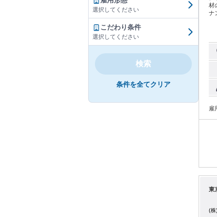
雇用形態
材の倉
選択してください
ナンス ・製
トま
こだわり条件
／ ライトに関する知識は問いません 「演劇やミュージカルが好き」 「舞台の世界
に携わって
選択してください
にお教
る
で
検索
さ
条件を全てクリア
雇
東
(