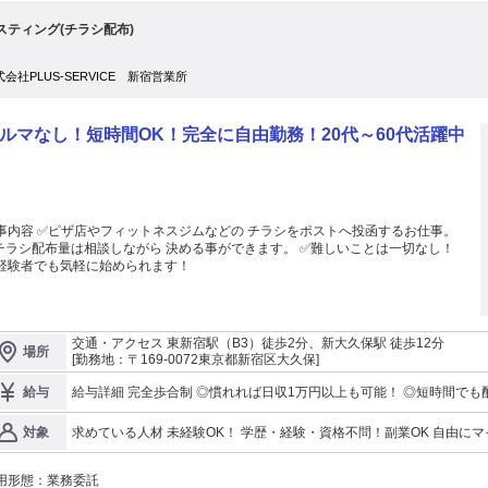
スティング(チラシ配布)
式会社PLUS-SERVICE 新宿営業所
ルマなし！短時間OK！完全に自由勤務！20代～60代活躍中
事内容 ✅ピザ店やフィットネスジムなどの チラシをポストへ投函するお仕事。
ラシ配布量は相談しながら 決める事ができます。 ✅難しいことは一切なし！
経験者でも気軽に始められます！
交通・アクセス 東新宿駅（B3）徒歩2分、新大久保駅 徒歩12分
場所
[勤務地：〒169-0072東京都新宿区大久保]
給与詳細 完全歩合制 ◎慣れれば日収1万円以上も可能！ ◎短時
給与
求めている人材 未経験OK！ 学歴・経験・資格不問！副業OK 自由に
対象
うので、 初めての方も安心して勤務できます！
用形態：
業務委託