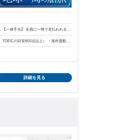
遇 ※別途、
OEICの目安800点以上） ・海外渡航経
職場です。 船が帰国する際に交流会を開催
詳細を見る