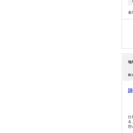
雇
地
株
語
仕
名、
想
る、