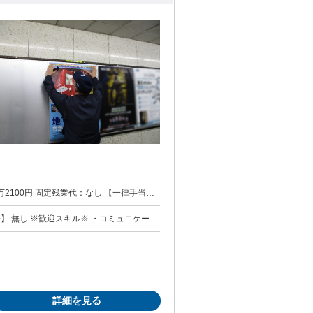
し 【一律手当】
払われるその他手当金額：あり ◆交通
目以下1人つき 月額3,800円 ◆住宅手
ミュニケーシ
円
詳細を見る