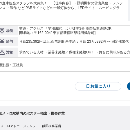
庫担当スタッフを大募集！！ 【仕事内容】 ・照明機材の貸出業務 ・メンテ
作 など PARライトなどの一般灯体から、LEDライト・ムービングライ
で、さまざまな機材を扱っています。 ＼ 舞台に興味があれば未経験でもOK！
みたい」 そんな熱い思いがあればOKです！！ 機材の扱い方などは丁寧
えするのでご安心ください。 もちろん経験者の方も大歓迎なので興味のあ
交通・アクセス 「早稲田駅」より徒歩3分 ※自転車通勤OK
場所
方はぜひご応募ください！ ＜未経験OK＞舞台の世界に携わってみたい方大歓迎
[勤務地：〒162-0041東京都新宿区早稲田鶴巻町]
す！ 「イチから照明の技術を磨きたい」そんな想いがある方もぜひご応募くだ
い！
月給235,392円以上 給与詳細 基本給：月給 23万5392円 〜 固定残業代：なし 【一律手当】 全員に一律で支払わ
給与
れる通勤・皆勤・家族手当金額：なし 全員に一律で支払われるその他手当金額：なし ※給
20,000円を含みます。 職能手当 20,000円 ・交通費全額支給 ・昇
求めている人材 ・業界未経験／職種未経験OK！ ・舞台に興味がある
対象
※業績による。） ・芸術演出鑑賞制度 ※舞台鑑賞やコンサート、演
用形態：
正社員
お気に入り
京メトロ駅構内のポスター掲出・撤去作業
株)メトロアドエージェンシー 飯田橋事業所