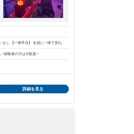
与には、一律職能手当
給あり（4月） ・賞与あり（夏期／冬期の年2回
方／経験者の方は大歓迎！
劇などに関する費用が全額補助されます。
詳細を見る