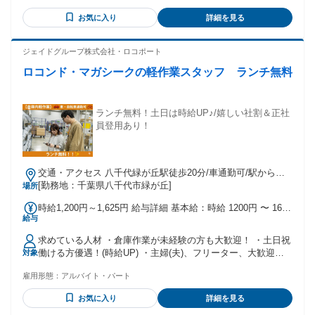
リ！】 ・未経験からスタートしてみたい方 ・曜日や時間を自
お気に入り
詳細を見る
分で調整して働きたい方 ・簡単な作業でゆるく働きたい方
ジェイドグループ株式会社・ロコポート
ロコンド・マガシークの軽作業スタッフ ランチ無料
ランチ無料！土日は時給UP♪/嬉しい社割＆正社
員登用あり！
交通・アクセス 八千代緑が丘駅徒歩20分/車通勤可/駅から電
動自転車の無料貸与あり
[勤務地：千葉県八千代市緑が丘]
場所
時給1,200円～1,625円 給与詳細 基本給：時給 1200円 〜 1625
給与
円 週5日勤務⇒時給1,275円～ 週3･4日勤務⇒時給1,200円～
土曜３０円・日祝５０円時給ＵＰ！
求めている人材 ・倉庫作業が未経験の方も大歓迎！ ・土日祝
働ける方優遇！(時給UP) ・主婦(夫)、フリーター、大歓迎！
対象
・20代～50代の方多数活躍中！ ・ゆくゆくは正社員として活
雇用形態：
アルバイト・パート
躍したい方大歓迎！ ・倉庫内作業、ピッキング、シール貼
り、梱包などの経験がある方大歓迎！
お気に入り
詳細を見る