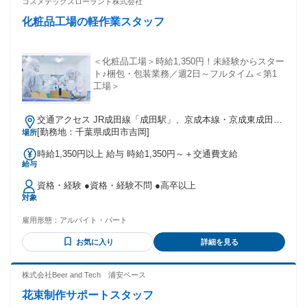
コスメテックスローランド株式会社
化粧品工場の軽作業スタッフ
＜化粧品工場＞時給1,350円！未経験からスター
ト♪梱包・包装業務／週2日～フルタイム＜第1
工場＞
交通アクセス JR成田線「成田駅」、京成本線・京成東成田線
「京成成田駅」より車で15分 ★無料送迎バスあり！お問合せ
[勤務地：千葉県成田市吉岡]
場所
ください。 ★茨城県河内町や稲敷からのアクセスも◎常総大
時給1,350円以上 給与 時給1,350円～＋交通費支給
橋を渡りまっすぐ車を走らせるだけ！
給与
資格・経験 ●資格・経験不問 ●高卒以上
対象
雇用形態：
アルバイト・パート
お気に入り
詳細を見る
株式会社Beer and Tech 浦安ベース
花束制作サポートスタッフ