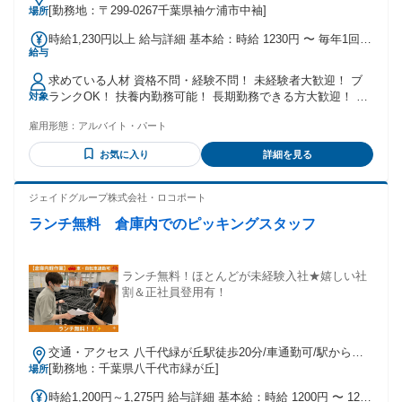
スあり◎
[勤務地：〒299-0267千葉県袖ケ浦市中袖]
場所
時給1,230円以上 給与詳細 基本給：時給 1230円 〜 毎年1回時
給与
給改定。現在の物価高に対して、2年連続でベースアップ実施
中！
求めている人材 資格不問・経験不問！ 未経験者大歓迎！ ブ
ランクOK！ 扶養内勤務可能！ 長期勤務できる方大歓迎！ 20
対象
代、30代、40代、50代と幅広い年代のスタッフが活躍してい
雇用形態：
アルバイト・パート
ます◎ ※Wワークはご遠慮ください
お気に入り
詳細を見る
ジェイドグループ株式会社・ロコポート
ランチ無料 倉庫内でのピッキングスタッフ
ランチ無料！ほとんどが未経験入社★嬉しい社
割＆正社員登用有！
交通・アクセス 八千代緑が丘駅徒歩20分/車通勤可/駅から電
動自転車の無料貸与あり
[勤務地：千葉県八千代市緑が丘]
場所
時給1,200円～1,275円 給与詳細 基本給：時給 1200円 〜 1275