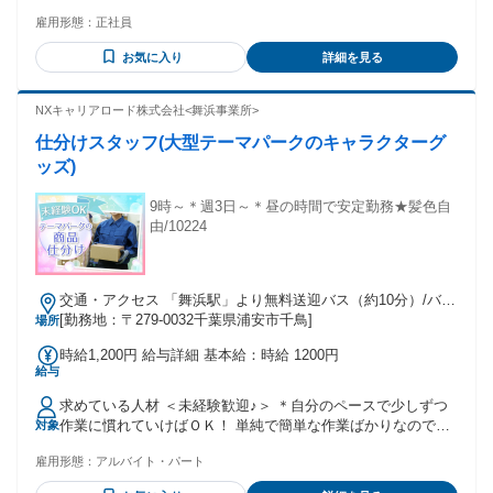
以前に免許を取得された方は 普通運転免許で2ｔ車に乗ること
り 全員に一律で支払われるその他手当金額：あり ※初任給は
雇用形態：
正社員
ができます ♢免許取得費用一部負担します！ (3年以上勤務の
経験や年齢により決定します。 ◆賞与あり：年間2回（7月・
方に上限10万円まで) すでに普通自動車免許をお持ちの方には
12月） ◆決算賞与：年間1回（会社業績による、9月） ※ここ
お気に入り
詳細を見る
準中型免許の取得にかかるお金を負担します。 免許は入社後
数年毎年支給実績があります！ ◆昇給あり：年間1回（6月）
に取得していただきます。 ⭐こんな方大歓迎 ￣￣￣￣￣￣￣
◆深夜手当あり(2時～5時)：月あたり約2万円 シフト手当：月
￣￣￣￣￣ ・商品管理に興味がある方 ・周囲との調和を大切
NXキャリアロード株式会社<舞浜事業所>
あたり約2.5万円 ◆住宅手当 家賃・住宅ローンの月額20%を
にできる方 ・安定した働き方を求めている方 ・丁寧な作業が
補助 （従業員が契約者の場合） 支給上限20,000円、満39歳ま
仕分けスタッフ(大型テーマパークのキャラクターグ
できる方 ・準中型、中型自動車免許をお持ちの方
で支給 ◆子育て応援手当 16歳以上22歳3月までのお子さん＋
ッズ)
5,000円/人 16歳未満のお子さん＋10,000円/人 ◆家族手当 配
偶者（扶養内）＋10,000円 ※いずれも会社規定あり ◆誕生日
9時～＊週3日～＊昼の時間で安定勤務★髪色自
お祝い金50,000円 ※誕生日月に現金支給 ◆交通費一部支給
由/10224
※月2万円まで支給(ガソリン代も含まれます)
交通・アクセス 「舞浜駅」より無料送迎バス（約10分）/バス
停「千鳥中央」下車スグ
[勤務地：〒279-0032千葉県浦安市千鳥]
場所
時給1,200円 給与詳細 基本給：時給 1200円
給与
求めている人材 ＜未経験歓迎♪＞ ＊自分のペースで少しずつ
作業に慣れていけばＯＫ！ 単純で簡単な作業ばかりなので、
対象
短時間でマスターできます！ ＜人柄採用♪＞ ＊特別な経験や
雇用形態：
アルバイト・パート
スキルは必要ありません。 「通いやすい」「黙々と作業した
い」 「簡単な仕事がいい」 など、 志望理由はあなたが最初