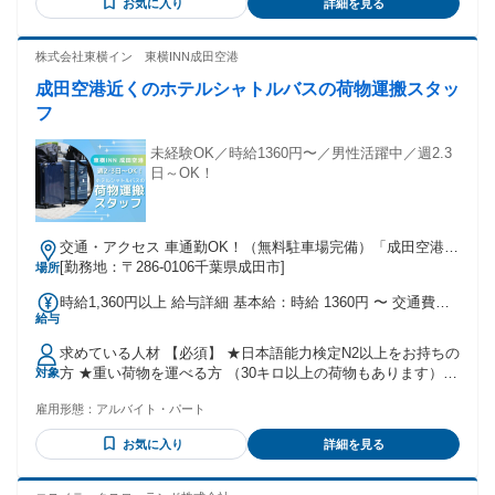
お気に入り
詳細を見る
に思った内容でＯK！ 「働いてみたい」 その気持ちを歓迎し
ます♪ ★30名採用！ かわいい物ばかり♪ 重い物なし！ ▼実際
に働くスタッフさんの声▼ ◎かわいいキャラクターグッズに
株式会社東横イン 東横INN成田空港
囲まれているだけで気分が上がる↑↑ ◎スタッフさんも社員さ
成田空港近くのホテルシャトルバスの荷物運搬スタッ
んも優しい方ばかりで、 職場も休憩室も雰囲気がいいです♪
フ
未経験OK／時給1360円〜／男性活躍中／週2.3
日～OK！
交通・アクセス 車通勤OK！（無料駐車場完備）「成田空港」
から車10分
[勤務地：〒286-0106千葉県成田市]
場所
時給1,360円以上 給与詳細 基本給：時給 1360円 〜 交通費支
給与
給（月５万円迄）
求めている人材 【必須】 ★日本語能力検定N2以上をお持ちの
方 ★重い荷物を運べる方 （30キロ以上の荷物もあります）
対象
★清潔感がある方 ★明るい挨拶ができる方 【おすすめポイン
雇用形態：
アルバイト・パート
ト】 ・男性活躍中 ・未経験者歓迎 ・経験者歓迎 ・Wワーク
応相談 ・ブランク歓迎 ・扶養控除内OK ・年齢不問 ・経験不
お気に入り
詳細を見る
問