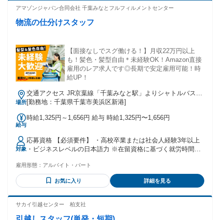
詰め、ラベル貼り・シール貼りなどの軽作業経験がある方も
アマゾンジャパン合同会社 千葉みなとフルフィルメントセンター
活躍しています！ ＊工場での製造経験（梱包・包装・組立・
物流の仕分けスタッフ
加工など）や、簡単なライン作業の経験がある方も働いてい
ます。
【面接なしでスグ働ける！】月収22万円以上
も！髪色・髪型自由＊未経験OK！Amazon直接
雇用のレア求人です◎長期で安定雇用可能！時
給UP！
交通アクセス JR京葉線「千葉みなと駅」よりシャトルバス約
10～15分 JR総武線本線「千葉駅」よりシャトルバス約20～30
[勤務地：千葉県千葉市美浜区新港]
場所
分 ※シャトルバス運行あり ※自転車通勤可 ※車通勤可、バ
時給1,325円～1,656円 給与 時給1,325円〜1,656円
イク通勤不可
給与
応募資格 【必須要件】 ・高校卒業または社会人経験3年以上
・ビジネスレベルの日本語力 ※在留資格に基づく就労時間・
対象
就労範囲の制限により勤務条件を満たせない場合は、ご応募
雇用形態：
アルバイト・パート
いただけません。 ＼こんな方も活躍しています／ ・軽作業未
経験の方 ・パート・アルバイトで倉庫内作業の経験がある方
お気に入り
詳細を見る
商品検品、仕分けやピッキングなどの倉庫内作業の経験があ
る方や、 箱詰め、ラベル貼り・シール貼りなどの軽作業経験
がある方も活躍しているお仕事です！ その他、 工場での製造
サカイ引越センター 柏支社
経験（梱包・包装・組立・加工など）や、 簡単なライン作業
引越しスタッフ(単発・短期)
の経験がある方も経験を活かして働いています。