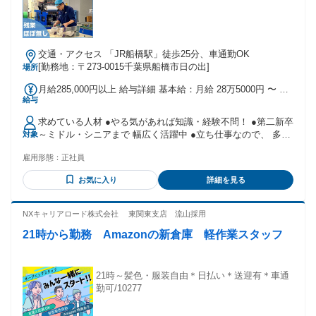
す。 【🌿職場の雰囲気】 ・明るく活気のある職場です。 ・
スタッフ同士で声を掛け合い、協力しながら仕事を進めてい
ます。 ・気軽に相談や意見交換ができる、風通しの良い環境
です。 シフト制で、ライフスタイルに合わせた働き方が可能
交通・アクセス 「JR船橋駅」徒歩25分、車通勤OK
です。
[勤務地：〒273-0015千葉県船橋市日の出]
場所
月給285,000円以上 給与詳細 基本給：月給 28万5000円 〜 固
給与
定残業代：なし 【一律手当】 全員に一律で支払われる通勤・
皆勤・家族手当金額：なし 全員に一律で支払われるその他手
求めている人材 ●やる気があれば知識・経験不問！ ●第二新卒
当金額：なし 交通費規定：月25,000円まで
～ミドル・シニアまで 幅広く活躍中 ●立ち仕事なので、 多少
対象
の体力は必要ですが、 重いものを持ったり ハードな作業が続
雇用形態：
正社員
くことはないので 心配いりません！ ▼ 長く活躍できる職場
です ▼ ￣￣￣￣￣￣￣￣￣￣￣￣￣ 50代から未経験で始め
お気に入り
詳細を見る
る方、多数！ ほぼ全員、未経験からのスタートです。 「退職
金制度」もあるので シニア世代には、特に喜ばれています✨
NXキャリアロード株式会社 東関東支店 流山採用
21時から勤務 Amazonの新倉庫 軽作業スタッフ
21時～髪色・服装自由＊日払い＊送迎有＊車通
勤可/10277