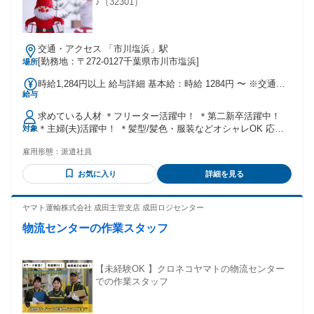
♪（32301）
交通・アクセス 「市川塩浜」駅
[勤務地：〒272-0127千葉県市川市塩浜]
場所
時給1,284円以上 給与詳細 基本給：時給 1284円 〜 ※交通費
給与
は時給内に 73円含まれております
求めている人材 ＊フリーター活躍中！ ＊第二新卒活躍中！
＊主婦(夫)活躍中！ ＊髪型/髪色・服装などオシャレOK 応募
対象
理由も何でもOKです♪♪ まずはお気軽に応募ください☆彡
雇用形態：
派遣社員
お気に入り
詳細を見る
ヤマト運輸株式会社 成田主管支店 成田ロジセンター
物流センターの作業スタッフ
【未経験OK 】クロネコヤマトの物流センター
での作業スタッフ