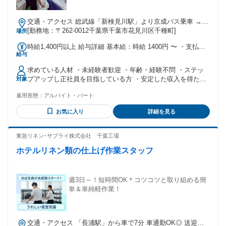
交通・アクセス 総武線「新検見川駅」より京成バス乗車 →バ
ス停「千種町」下車後、徒歩5分
[勤務地：〒262-0012千葉県千葉市花見川区千種町]
場所
時給1,400円以上 給与詳細 基本給：時給 1400円 〜 ・支払い
給与
は月1回(月末締め、銀行振込みにて翌月10日払い) ・入社祝い
金(規定あり) ・交通費支給(会社規定あり) ・昇給あり
求めている人材 ・未経験者歓迎 ・年齢・経験不問 ・ステッ
プアップし正社員を目指している方 ・安定した収入を得たい
対象
方 ＼こんな方にオススメ！／ ■協力して作業をするのが好き
雇用形態：
アルバイト・パート
な方 ■体力を使った仕事が得意な方 ■長くしっかりステップア
ップしていきたい方 ■未経験から始められるお仕事をお探し
お気に入り
詳細を見る
の方 65歳定年制
東急リネン･サプライ株式会社 千葉工場
ホテルリネン類の仕上げ作業スタッフ
週3日～！短時間OK＊コツコツと取り組める簡
単＆単純軽作業！
交通・アクセス 「長浦駅」から車で7分 車通勤OK◎ 送迎バ