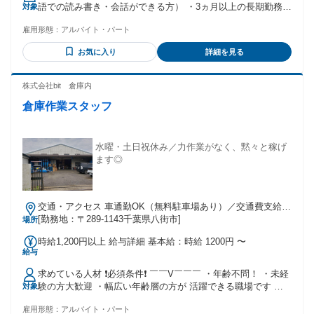
語での読み書き・会話ができる方） ・3ヵ月以上の長期勤務が
対象
可能な方 【歓迎条件】 ・20代・30代・40代活躍中 ・未経験
雇用形態：
アルバイト・パート
OK ・学歴不問 ・フリーターの方大歓迎 ・土日のみ勤務も大
歓迎 ・Wワーク勤務もOK ＼✦子育て中のしゅふさん多数活躍
お気に入り
詳細を見る
中✦／ 夕飯前には帰れるシフトなので 退勤してそのまま買い
物や お子さんのお迎えに行く方もいます！ ZOZOは働くママ
さん・パパさんを 応援しています✨️ - ファッション好き オシ
株式会社bit 倉庫内
ャレ好きの方にはたまらないっ！ 洋服に携わる仕事ができま
倉庫作業スタッフ
す！ -
水曜・土日祝休み／力作業がなく、黙々と稼げ
ます◎
交通・アクセス 車通勤OK（無料駐車場あり）／交通費支給あ
り
[勤務地：〒289-1143千葉県八街市]
場所
時給1,200円以上 給与詳細 基本給：時給 1200円 〜
給与
求めている人材 ❗必須条件❗ ￣￣V￣￣￣ ・年齢不問！ ・未経
験の方大歓迎 ・幅広い年齢層の方が 活躍できる職場です ＼
対象
＼✨歓迎条件✨／／ ・コツコツ作業が好きな方 ・自分のペー
雇用形態：
アルバイト・パート
スで働きたい方 ・主婦（夫）さん歓迎 【こんな方にはピッタ