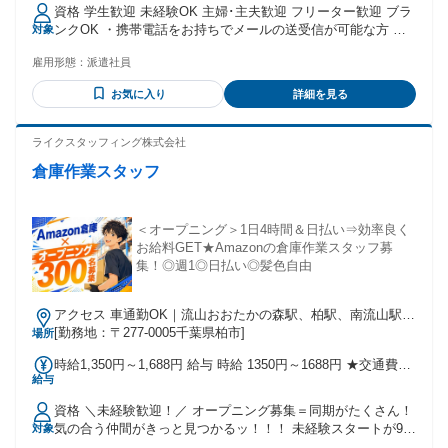
資格 学生歓迎 未経験OK 主婦･主夫歓迎 フリーター歓迎 ブラ
ンクOK ・携帯電話をお持ちでメールの送受信が可能な方 ・
対象
現住所の確認ができる方 ※30日以内の短期就業を希望の場
雇用形態：
派遣社員
合・週20時間未満の場合は 下記いずれかに該当する必要があ
ります 60歳以上の方 学生の方 ご自身の 昨年年収が500万円
お気に入り
詳細を見る
以上の方 世帯年収が500万円以上で主たる生計者ではない方
ライクスタッフィング株式会社
倉庫作業スタッフ
＜オープニング＞1日4時間＆日払い⇒効率良く
お給料GET★Amazonの倉庫作業スタッフ募
集！◎週1◎日払い◎髪色自由
アクセス 車通勤OK｜流山おおたかの森駅、柏駅、南流山駅よ
り無料送迎バスあり
[勤務地：〒277-0005千葉県柏市]
場所
時給1,350円～1,688円 給与 時給 1350円～1688円 ★交通費支
給与
給(規定アリ) ★日払いOK！ 交通費：交通費支給
資格 ＼未経験歓迎！／ オープニング募集＝同期がたくさん！
気の合う仲間がきっと見つかるッ！！！ 未経験スタートが9割
対象
以上だから、 はじめての方もご安心ください★