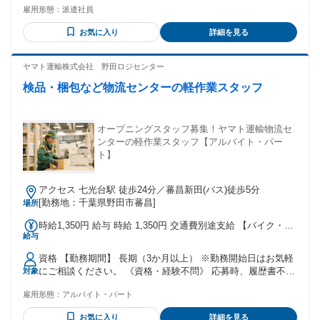
雇用形態：
派遣社員
お気に入り
詳細を見る
ヤマト運輸株式会社 野田ロジセンター
検品・梱包など物流センターの軽作業スタッフ
オープニングスタッフ募集！ヤマト運輸物流セ
ンターの軽作業スタッフ【アルバイト・パー
ト】
アクセス 七光台駅 徒歩24分／蕃昌新田(バス)徒歩5分
[勤務地：千葉県野田市蕃昌]
場所
時給1,350円 給与 時給 1,350円 交通費別途支給 【バイク・車
給与
通勤可】
資格 【勤務期間】 長期（3か月以上） ※勤務開始日はお気軽
にご相談ください。 《資格・経験不問》 応募時、履歴書不要
対象
でラクラク！ まずはポチっと応募→面接時に履歴書を必ず持
雇用形態：
アルバイト・パート
参ください。 ◆髪色自由、ネイルokであなたらしく働けます
♪ ◆ハローワークでお仕事探し中の方にもおすすめ ※日常会
お気に入り
詳細を見る