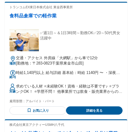
トランコムEX東日本株式会社 東金西事業所
食料品倉庫での軽作業
✅週1日～＆1日3時間～勤務OK✅20～50代男女
活躍中
交通・アクセス 外房線「大網駅」から車で12分
[勤務地：〒283-0823千葉県東金市山田]
場所
時給1,140円以上 給与詳細 基本給：時給 1140円 〜 ・深夜手
給与
当あり ・時間外手当あり
求めている人材 ⭐未経験OK！資格・経験は不要です♪ ⭐ブラ
ンクOK！ ⭐学歴不問！ 他事業所では飲食・販売業界からの出
対象
身者が活躍中！ 未経験からでもキャリアUP可能 中途採用も
雇用形態：
アルバイト・パート
積極的に行っております。 転職をお考えの方もご応募くださ
い。 ハローワークにてお仕事をお探しの方にもおすすめで
お気に入り
詳細を見る
す。 簡単でシンプルな軽作業なのでブランクがあっても大丈
夫です！ 「軽作業」清掃」「法人営業」「コールセンター」
「メンテナンス」 「接客」「販売」などの経験も活かせます
株式会社東京アクティーUSMH八千代
よ！