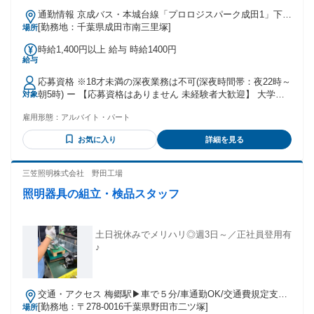
通勤情報 京成バス・本城台線「プロロジスパーク成田1」下車
徒歩1分
[勤務地：千葉県成田市南三里塚]
場所
時給1,400円以上 給与 時給1400円
給与
応募資格 ※18才未満の深夜業務は不可(深夜時間帯：夜22時～
朝5時) ー 【応募資格はありません 未経験者大歓迎】 大学生 /
対象
フリーター /主婦(夫) / 社会人 皆さん大歓迎です ◆短時間 /扶
雇用形態：
アルバイト・パート
養範囲内 /Wワーク・副業も相談可能 (一部社内規定による) ◆
ハローワークでお仕事探し中の方にもおすすめ ◆中高年の方
お気に入り
詳細を見る
も多数活躍しています。 全く違う業種から活躍している方が
多いです ・飲食店で働いていた方 ・コンビニやスーパーなど
の販売接客をされていた方 ・軽作業スタッフとして深夜バイ
三笠照明株式会社 野田工場
トをされていた方 ・データ入力等の事務をされていた方 ・短
照明器具の組立・検品スタッフ
期で倉庫内作業をされていた方
土日祝休みでメリハリ◎週3日～／正社員登用有
♪
交通・アクセス 梅郷駅▶車で５分/車通勤OK/交通費規定支給
有♪
[勤務地：〒278-0016千葉県野田市二ツ塚]
場所