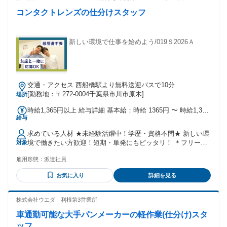
コンタクトレンズの仕分けスタッフ
新しい環境で仕事を始めよう/019Ｓ2026Ａ
交通・アクセス 西船橋駅より無料送迎バスで10分
[勤務地：〒272-0004千葉県市川市原木]
場所
時給1,365円以上 給与詳細 基本給：時給 1365円 〜 時給1,365
給与
円（交通費79円含む）
求めている人材 ★未経験活躍中！学歴・資格不問★ 新しい環
境で働きたい方歓迎！短期・単発にもピッタリ！ ＊フリータ
対象
ーさん、Wワーク中の方も活躍中！ ＊体を動かすのが好きな
雇用形態：
派遣社員
方活躍中！ ＊ブランクがあっても安心♪ └ 生活リズムが落ち
着いてきた方の仕事復帰にもおすすめ ＊副業・Wワークにも
お気に入り
詳細を見る
ピッタリ！ └ 夏本番も安定して働ける単発・スポット勤務OK
＊軽作業スタッフ・倉庫内作業のバイトを探している方に最
適 ＊パート・アルバイトをお探しの方も歓迎 └ 8月スター
株式会社ウエダ 利根第3営業所
ト・短期勤務など、働き方の相談OK！ ＊高時給で、夏の収入
車通勤可能な大手パンメーカーの軽作業(仕分け)スタ
アップにもおすすめです
ッフ