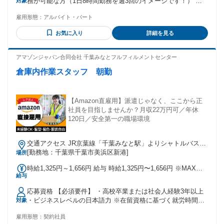
務が可能な方（1日8時間勤務を週3回のイメージです！） ＼
対象
こんな働き方が実現できます♪／ ◆フリーランス・夢を追って
雇用形態：
アルバイト・パート
いる方 「月初は舞台の稽古で忙しいからシフト少なめ、月末
にガッツリ働いてリカバリー！」 週の労働日数の決まりはな
お気に入り
詳細を見る
いので、月単位でトータル87時間を超えれば、週ごとの波が
あってもOK！ 社会保険加入で、夢への挑戦を安心して続けら
れます。 ◆主婦(夫)さん…扶養を外れて働きたい方 「子供が
アマゾンジャパン合同会社 千葉みなとフルフィルメントセンター
学校に行っている平日昼間メインで、週3日×7時間」 固定シ
倉庫内作業スタッフ 朝勤
フトだと学校行事や急な発熱が心配…という方も安心！ ◆し
っかり稼ぎたいフリーターさん 「フルタイムに近い感覚で働
きたいけど、毎日の早起きや固定時間はニガテ」 好きな時間
にアプリでシフトを入れるだけ。 深夜帯を選んで効率よく稼
【Amazon直雇用】派遣じゃなく、ここから正
ぐのも、朝から夕方まで規則正しく働くのも、全部あなた次
社員を目指しませんか？月収22万円可／年休
第です！
120日／安全第一の職場環境
交通アクセス JR京葉線「千葉みなと駅」よりシャトルバス約
10～15分 JR総武線本線「千葉駅」よりシャトルバス約20～30
[勤務地：千葉県千葉市美浜区新港]
場所
分 ※シャトルバス運行あり ※自転車通勤可 ※車通勤可、バ
時給1,325円～1,656円 給与 時給1,325円〜1,656円 ※MAX時
イク通勤不可
給与
給は深夜手当込みの金額です
応募資格 【必須要件】 ・高校卒業または社会人経験3年以上
・ビジネスレベルの日本語力 ※在留資格に基づく就労時間・
対象
就労範囲の制限により勤務条件を満たせない場合は、ご応募
雇用形態：
契約社員
いただけ ＼こんな方が活躍中！／ ・倉庫スタッフ未経験の方