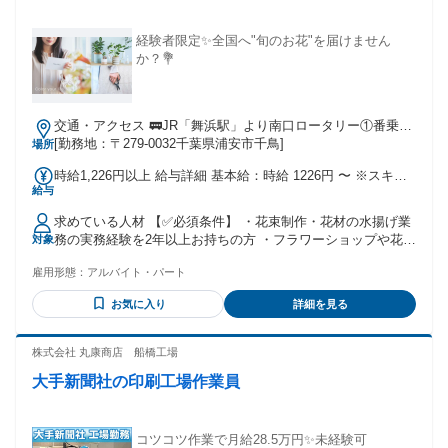
経験者限定✨全国へ"旬のお花"を届けません
か？💐
交通・アクセス 🚃JR「舞浜駅」より南口ロータリー①番乗り
場より京成バスシステム(20系統)「千鳥車庫行」または「千鳥
[勤務地：〒279-0032千葉県浦安市千鳥]
場所
循環」に乗車 → 「千鳥中央」バス停にて下車→ バス停より
時給1,226円以上 給与詳細 基本給：時給 1226円 〜 ※スキル
徒歩約3〜5分
給与
やご経験を考慮のうえ、ご相談させていただきます ※月末締
め翌月15日払い
求めている人材 【✅必須条件】 ・花束制作・花材の水揚げ業
務の実務経験を2年以上お持ちの方 ・フラワーショップや花き
対象
業界での勤務経験がある方 【👏こんな方を歓迎します】 ・お
雇用形態：
アルバイト・パート
花や商品を丁寧に扱える方 ・細かな部分まで気を配り、正確
に作業を進められる方 ・チームで協力しながら仕事に取り組
お気に入り
詳細を見る
める方 ・限られた時間の中でも効率よく作業を進められる方
・立ち仕事や荷物の運搬などに抵抗がなく、体力に自信のあ
る方 【✨この仕事の魅力】 ・季節ごとの旬のお花に囲まれて
株式会社 丸康商店 船橋工場
働けます。 ・花束制作から出荷まで、一貫してものづくりに
大手新聞社の印刷工場作業員
携われます。 ・チームワークを大切にし、協力しながら仕事
を進める職場です。 ・現場のアイデアや改善提案を歓迎する
風土があり、より良い職場づくりに参加できます。 ・接客・
配送業務はなく、花束制作・出荷業務に集中して取り組めま
コツコツ作業で月給28.5万円✨未経験可