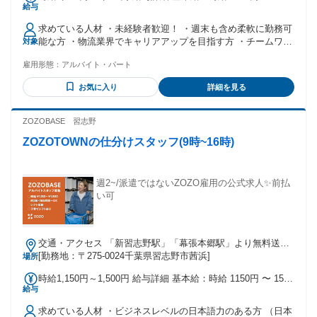
給与
円 週5日勤務⇒時給1,275円～ 週3･4日勤務⇒時給1,200円～
土曜３０円・日祝５０円時給ＵＰ！
求めている人材 ・未経験者歓迎！ ・週末も含め柔軟に勤務可
能な方 ・物流業界でキャリアアップを目指す方 ・チームワー
対象
クを大切にし、 リーダーシップを発揮できる方 ・効率的な作
雇用形態：
アルバイト・パート
業方法を学び、実践したい方
お気に入り
詳細を見る
ZOZOBASE 習志野
ZOZOTOWNの仕分けスタッフ(9時~16時)
週2~/派遣ではないZOZO雇用の公式求人✨️前払
い可
交通・アクセス 「新習志野駅」「幕張本郷駅」より無料送迎
バス運行中
[勤務地：〒275-0024千葉県習志野市茜浜]
場所
時給1,150円～1,500円 給与詳細 基本給：時給 1150円 〜 1500
給与
円 時給1,150円〜1,500円 ★交通費規定内支給(上限150,000円/
月) ★リーダーは時給1,500円 - ◎週2・3日勤務の方 時給1,150
求めている人材 ・ビジネスレベルの日本語力のある方 （日本
円～ ◎週4・5勤務の方 時給1,300円～1,500円 -