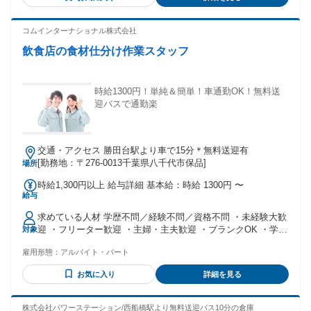
話レベル以上の日本語力（日本語能力試験 N3相当以上） ※物
流センターの軽作業です。仕分け作業ではありません。 This
is not a baggage sorting job
コムインターナショナル株式会社
飲食店の食材仕分け作業スタッフ
時給1300円！単純＆簡単！車通勤OK！無料送
迎バスで通勤楽
交通・アクセス 勝田台駅より車で15分＊無料送迎有
[勤務地：〒276-0013千葉県八千代市保品]
場所
時給1,300円以上 給与詳細 基本給：時給 1300円 〜
給与
求めている人材 学歴不問／経験不問／資格不問 ・未経験大歓
迎 ・フリーター歓迎 ・主婦・主夫歓迎 ・ブランクOK ・学生
対象
歓迎 ・副業OK・WワークOK ・腰を据えて長く働きたい方 ・
雇用形態：
アルバイト・パート
ハローワークで求職中の方も歓迎 性別不問！男女歓迎！ 工場
内や倉庫内での軽作業・仕分け作業などの経験がない方もぜ
お気に入り
詳細を見る
ひご応募を！ すぐに覚えて頂ける＆研修があるので、経験が
なくても心配はいりません。
株式会社パワーステーション/西船橋駅より無料送迎バス10分の倉庫