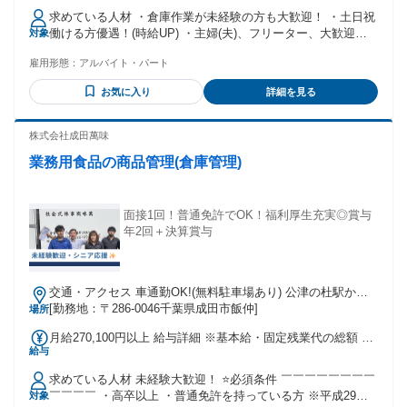
1,200円～ 土曜３０円・日祝５０円時給ＵＰ！
求めている人材 ・倉庫作業が未経験の方も大歓迎！ ・土日祝
働ける方優遇！(時給UP) ・主婦(夫)、フリーター、大歓迎！
対象
・20代後半～40代の方多数活躍中！ ・ゆくゆくは正社員とし
雇用形態：
アルバイト・パート
て活躍したい方大歓迎！ ・倉庫内作業、ピッキング、シール
貼り、梱包などの経験がある方大歓迎！
お気に入り
詳細を見る
株式会社成田萬味
業務用食品の商品管理(倉庫管理)
面接1回！普通免許でOK！福利厚生充実◎賞与
年2回＋決算賞与
交通・アクセス 車通勤OK!(無料駐車場あり) 公津の杜駅から
徒歩10分
[勤務地：〒286-0046千葉県成田市飯仲]
場所
月給270,100円以上 給与詳細 ※基本給・固定残業代の総額 基
給与
本給：月給 22万8400円 〜 固定残業代：あり 1ヶ月あたり4万
1700円（固定残業時間：1ヶ月あたり25時間） 固定残業時間
求めている人材 未経験大歓迎！ ⭐必須条件 ￣￣￣￣￣￣￣￣
を超えた勤務時間については別途残業代を支給する 【一律手
￣￣￣￣ ・高卒以上 ・普通免許を持っている方 ※平成29年
対象
当】 全員に一律で支払われる通勤・皆勤・家族手当金額：あ