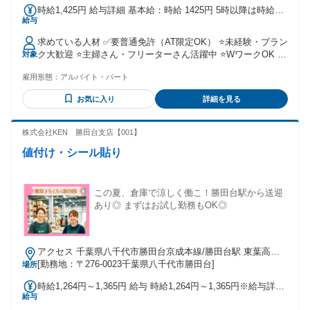
時給1,425円 給与詳細 基本給：時給 1425円 5時以降は時給
給与
1140円～
求めている人材 ✅要普通免許（AT限定OK） ⭐未経験・ブラン
ク大歓迎 ⭐主婦さん・フリーターさん活躍中 ⭐WワークOK ⭐
対象
学歴不問
雇用形態：
アルバイト・パート
お気に入り
詳細を見る
株式会社KEN 勝田台支店【001】
値付け・シール貼り
この夏、倉庫で涼しく働こ！勝田台駅から送迎
あり◎ まずはお試し勤務もOK◎
アクセス 千葉県八千代市勝田台京成本線/勝田台駅 東葉高速
線/東葉勝田台駅
[勤務地：〒276-0023千葉県八千代市勝田台]
場所
時給1,264円～1,365円 給与 時給1,264円～1,365円※給与詳細
給与
参照 基本時給：1,264円～1,365円