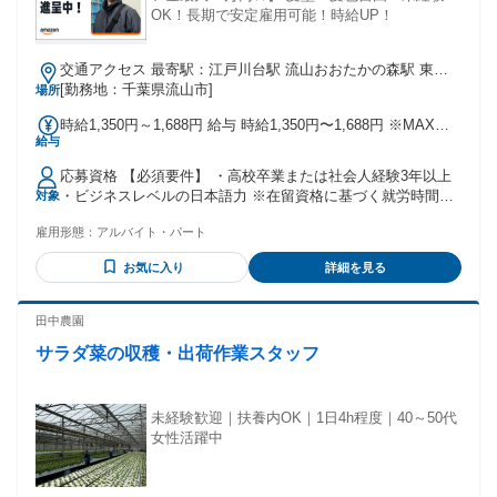
OK！長期で安定雇用可能！時給UP！
交通アクセス 最寄駅：江戸川台駅 流山おおたかの森駅 東武
アーバンパークライン 江戸川台駅 から約2km 初石駅 から約
[勤務地：千葉県流山市]
場所
3km つくばエクスプレス 流山おおたかの森駅 から5km ★無
時給1,350円～1,688円 給与 時給1,350円〜1,688円 ※MAX時
料シャトルバスあり（流山おおたかの森・柏・南流山駅） ★
給与
給は一律深夜手当込みの金額です ※一定の条件を満たした場
朝～夜まで各駅から合計32便運行中、シフトに合わせて通勤
合、 契約更新の際に昇給チャンスあり
可能です！ 流山おおたかの森駅発 約25分 柏駅発 約45分 南流
応募資格 【必須要件】 ・高校卒業または社会人経験3年以上
──────────────── ★ 流山おおたかの森 ★ ★フルフィ
山駅発 約30分
・ビジネスレベルの日本語力 ※在留資格に基づく就労時間・
対象
ルメントセンター限定★ ★入社祝い金 特別キャンペーン★
就労範囲の制限により勤務条件を満たせない場合は、ご応募
──────────────── ◎対象者： ➀2026年2月1日以降に入
雇用形態：
アルバイト・パート
いただけません。 ＼こんな方も活躍しています／ ・軽作業未
社された方かつ ➁2026年7月31日までに全ての入社手続きが
経験の方 ・パート・アルバイトで 倉庫内作業の経験がある方
完了されている方で、下記の勤怠に 関する一定の条件を満た
お気に入り
詳細を見る
商品検品、仕分けやピッキングなどの 倉庫内作業の経験があ
した方 ◎勤務時間別入社祝い金： 入社日に決めて頂く勤務シ
る方や、 箱詰め、ラベル貼り・シール貼りなどの 軽作業経験
フトによって 入社祝い金額は異なります。 ◆ 週30時間超：
がある方も 活躍しているお仕事です！ その他、 工場での製
田中農園
178,080円 ◆ 週20時間 超30時間以下 （30h含）： 133,560円
造経験（梱包・包装・組立・ 加工など）や、簡単なライン作
◆ 週10時間 超20時間以下 （20h含）： 89,040円 ◆ 週10時間
サラダ菜の収穫・出荷作業スタッフ
業の経験が ある方も経験を活かして働いています。
以下（10h含）： 44,520円 ※その他条件につきましては、 応
募後に詳細をお問い合わせください。
未経験歓迎｜扶養内OK｜1日4h程度｜40～50代
女性活躍中