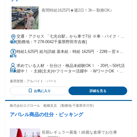
夜間時給1625円★週2日！3h～勤務OK♪
交通・アクセス 「七光台駅」から車で7分 ※車・バイク・自
転車通勤OK
[勤務地：〒278-0042千葉県野田市吉春]
場所
時給1,625円 給与詳細 基本給：時給 1625円 ・22時～翌４時
給与
は深夜手当で時給1,625円（基本時給1300円） シフト例 ⇒
22:00～2:00 22:00～1:00 24:00～4:00 等、希望の時間でOKで
求めている人材 ・仕分け・検品未経験OK！ ・20代～50代活
す！ （11:00～22:00の日勤帯でも募集中なのでお問い合わせ
躍中！ ・主婦(主夫)やフリーター活躍中 ・WワークOK ・ブ
対象
ください！） ・研修中の給与変更なし(同時給) ・扶養内勤務
ランクOK ＜こんな方にはピッタリ！＞ ・一人でモクモクと
OK ・通勤手当支給（規定あり）
雇用形態：
アルバイト・パート
働きたい ・マイペースに働きたい ・コツコツやる作業が割と
好き ・空いた時間や曜日で働きたい ・明るい職場で働きたい
お気に入り
詳細を見る
★近隣の利根第二営業所(野田市岡田618-3)にて、勤務できる
方も募集中！ お気軽にお問合せください！ - ※過去1年以内に
同ポジションへご応募いただいた方の再応募は、 ご経歴の変
株式会社ログロール 船橋支店 (勤務地:千葉県市川市)
化がない場合、お断りさせていただく場合がございます。 -
アパレル商品の仕分・ピッキング
年齢の条件と理由：あり（例外事由2号・18歳以上(労働基準
法)）
長期レギュラー募集！綺麗な倉庫でお仕事