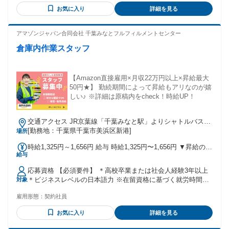
・体を動かす仕事が好きな方 ・デスクワークよりアクティブ
お気に入り
詳細を見る
に働きたい方 ・コツコツ・黙々作業が得意な方 ・ルールや時
間を守れる方（遅刻せずしっかり出勤できる方、大歓迎で
す！） ※20代～40代を中心に、幅広い世代が「チーム
アマゾンジャパン合同会社 千葉みなとフルフィルメントセンター
Amazon」として活躍しています。 ※在留資格に基づく就労
倉庫内作業スタッフ
時間・就労範囲の制限により勤務条件を満たせない場合は、
ご応募いただけません。 ＼こんな方も活躍しています／ ・軽
作業未経験の方 ・パート・アルバイトで倉庫内作業の経験が
ある方 商品検品、仕分けやピッキングなどの倉庫内作業の経
【Amazon直接雇用×月収22万円以上×昇給最大
験がある方や、 箱詰め、ラベル貼り・シール貼りなどの軽作
50円★】 勤続期間によって昇給もアリなのが嬉
業経験がある方も活躍しているお仕事です！ その他、 工場で
しい♪ ※詳細は原稿内をcheck！時給UP！
の製造経験（梱包・包装・組立・加工など）や、 簡単なライ
ン作業の経験がある方も経験を活かして働いています。
交通アクセス JR京葉線「千葉みなと駅」よりシャトルバス約
10～15分 JR総武線本線「千葉駅」よりシャトルバス約20～30
[勤務地：千葉県千葉市美浜区新港]
場所
分 ※シャトルバス運行あり ※自転車通勤可 ※車通勤可、バ
時給1,325円～1,656円 給与 時給1,325円〜1,656円 ▼昇給の条
イク通勤不可
給与
件について ・継続勤務期間が4か月以上 ・出勤状況 ・更新さ
れる労働契約の契約期間が6か月 などなど 詳細はきちんとお
応募資格 【必須要件】 ＊高校卒業または社会人経験3年以上
伝えしますのでご安心くださいね！ ※MAX時給は深夜手当込
＊ビジネスレベルの日本語力 ※在留資格に基づく就労時間・
対象
みの金額です
就労範囲の制限により勤務条件を満たせない場合は、ご応募
雇用形態：
契約社員
いただけません。 ＼こんな方も活躍しています／ ＊Amazon
で働いてみたい方 ＊キャリアアップが可能な企業で働きたい
お気に入り
詳細を見る
＊個性を認め合い、自分らしく働きたい ＊倉庫内作業・軽作
業未経験の方 ＊商品検品、仕分けやピッキングをはじめ、箱