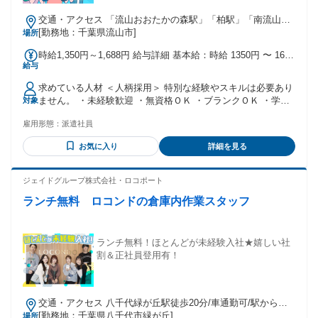
交通・アクセス 「流山おおたかの森駅」「柏駅」「南流山」
から無料送迎バスあり★車・自転車通勤可◎
[勤務地：千葉県流山市]
場所
時給1,350円～1,688円 給与詳細 基本給：時給 1350円 〜 1688
給与
円 深夜時給1688円 ★嬉しい♪＜日払い制度あり＞ 最短2日後
に振込が可能！！ (規定あり)
求めている人材 ＜人柄採用＞ 特別な経験やスキルは必要あり
ません。 ・未経験歓迎 ・無資格ＯＫ ・ブランクＯＫ ・学歴
対象
不問 ・経験不問 ～どんな方でもＯＫ！～ 「通いやすい」
雇用形態：
派遣社員
「黙々と作業したい」 「覚えられるか不安だから簡単な仕事
がいい」など 志望理由はあなたが 最初に思った内容でＯＫ
お気に入り
詳細を見る
「働いてみたい」 その気持ちを歓迎します♪
ジェイドグループ株式会社・ロコポート
ランチ無料 ロコンドの倉庫内作業スタッフ
ランチ無料！ほとんどが未経験入社★嬉しい社
割＆正社員登用有！
交通・アクセス 八千代緑が丘駅徒歩20分/車通勤可/駅から電
動自転車の無料貸与あり
[勤務地：千葉県八千代市緑が丘]
場所