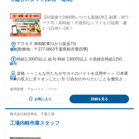
【AI面接で24時間いつでも面接OK】副業・Wワ
ーク可！高時給！不規則なシフトも◎短期・週
1・1日4H～OK！
アクセス 南柏駅東口から徒歩7分
[勤務地：〒277-0863千葉県柏市豊四季]
場所
時給1,300円以上 給与 時給 1300円以上 ※高校生時給1150円
給与
以上 ※18歳以上の方は高校生でも時給1300円以上 交通費：通
勤交通費全額支給 現場から家まで直行直帰OK！
資格 ＜＜こんな方たちがサカイのバイトを活用中＞＞ ◎本業
の収入に月々オンしたい方 ◎自分のやりたいことを優先させ
対象
たい方 ◎本業とは異なる副業をしたい方 ◎引越の仕事も経験
雇用形態：
アルバイト・パート
しておきたい方 ◎いずれ自分が引越する時に役立てたい方 ◎
経験に関係なくしっかり稼ぎたい方 ◎高校生歓迎 ◎大学生歓
お気に入り
詳細を見る
迎 ◎未経験者歓迎 ◎無資格歓迎 ◎経験者歓迎
株式会社粕谷商会 千葉工場
工場内軽作業スタッフ