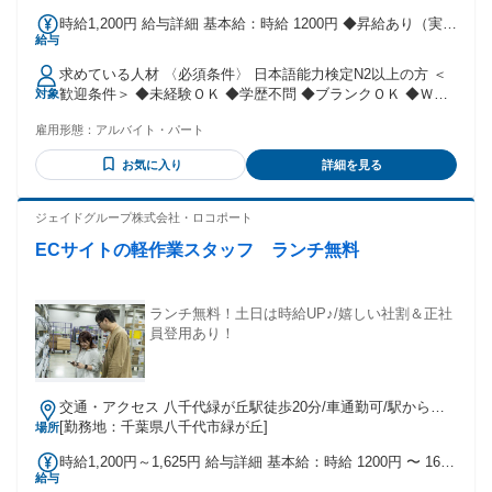
時給1,200円 給与詳細 基本給：時給 1200円 ◆昇給あり（実績
給与
あり・毎年４月） ※市況状況によってベースもあがります ◆
賞与あり（フルタイムパートの場合）
求めている人材 〈必須条件〉 日本語能力検定N2以上の方 ＜
歓迎条件＞ ◆未経験ＯＫ ◆学歴不問 ◆ブランクＯＫ ◆Ｗワ
対象
ークＯＫ ◆主婦活躍中 ＜こんな方におすすめ＞ ◆チームワ
雇用形態：
アルバイト・パート
ークを大切にできる方 ◆細かい作業が好きな方 ◆地元で腰を
据えて長く働きたい方 ◆接客・販売経験がある方‼
お気に入り
詳細を見る
ジェイドグループ株式会社・ロコポート
ECサイトの軽作業スタッフ ランチ無料
ランチ無料！土日は時給UP♪/嬉しい社割＆正社
員登用あり！
交通・アクセス 八千代緑が丘駅徒歩20分/車通勤可/駅から電
動自転車の無料貸与あり
[勤務地：千葉県八千代市緑が丘]
場所
時給1,200円～1,625円 給与詳細 基本給：時給 1200円 〜 1625
給与
円 週5日勤務の方は､時給1,275円～ 週3･4日勤務の方は､時給