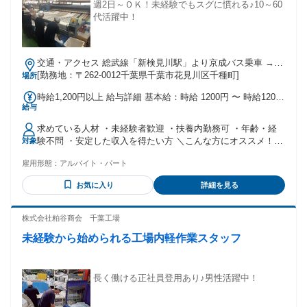
週2日～ＯＫ！未経験でもスグに慣れる♪10～60
代活躍中！
交通・アクセス 総武線「新検見川駅」より京成バス乗車 →バ
ス停「千種町」下車後、徒歩5分
[勤務地：〒262-0012千葉県千葉市花見川区千種町]
場所
時給1,200円以上 給与詳細 基本給：時給 1200円 〜 時給1200
給与
円～ ・支払いは月1回(月末締め、銀行振込みにて翌月10日払
い) ・入社祝い金(規定あり) ・交通費支給(会社規定あり) ・昇
求めている人材 ・未経験者歓迎 ・扶養内勤務可 ・年齢・経
給あり
験不問 ・安定した収入を得たい方 ＼こんな方にオススメ！／
対象
■コツモク、マイペース作業が好きな方 ■自分で考えて1人で
雇用形態：
アルバイト・パート
仕事を進めることが好きな方 ■ライフスタイルに合わせて働
きたい方 ■主婦(夫)が活躍している現場をご希望の方 ■未経験
お気に入り
詳細を見る
から始められるお仕事をお探しの方
株式会社粕谷商会 千葉工場
未経験から始められる工場内軽作業スタッフ
長く働ける正社員登用あり♪男性活躍中！