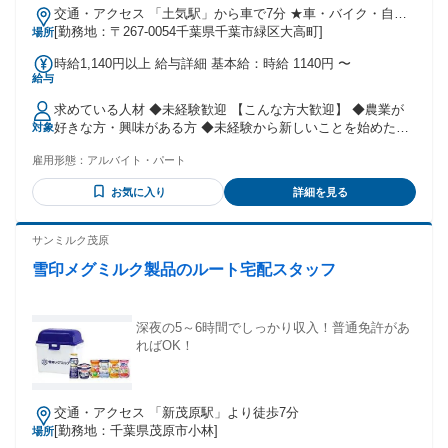
交通・アクセス 「土気駅」から車で7分 ★車・バイク・自転
車通勤OK
[勤務地：〒267-0054千葉県千葉市緑区大高町]
場所
時給1,140円以上 給与詳細 基本給：時給 1140円 〜
給与
求めている人材 ◆未経験歓迎 【こんな方大歓迎】 ◆農業が
好きな方・興味がある方 ◆未経験から新しいことを始めたい
対象
方 ◆コツコツ・黙々作業が好きな方 ◆チームワークを大切に
雇用形態：
アルバイト・パート
できる方 ◆長く安定して働ける職場で働きたい方
お気に入り
詳細を見る
サンミルク茂原
雪印メグミルク製品のルート宅配スタッフ
深夜の5～6時間でしっかり収入！普通免許があ
ればOK！
交通・アクセス 「新茂原駅」より徒歩7分
[勤務地：千葉県茂原市小林]
場所