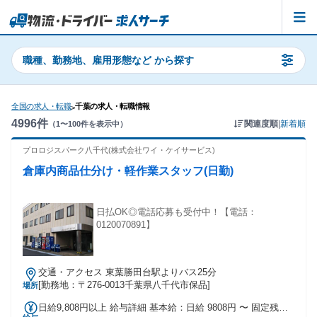
職種、勤務地、雇用形態など から探す
全国の求人・転職
千葉の求人・転職情報
>
4996
件
関連度順
|
新着順
（
1
〜
100
件を表示中）
プロロジスパーク八千代(株式会社ワイ・ケイサービス)
倉庫内商品仕分け・軽作業スタッフ(日勤)
日払OK◎電話応募も受付中！【電話：
0120070891】
交通・アクセス 東葉勝田台駅よりバス25分
[勤務地：〒276-0013千葉県八千代市保品]
場所
日給9,808円以上 給与詳細 基本給：日給 9808円 〜 固定残業