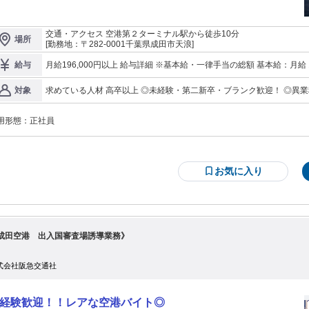
ど福利厚生充実 ◎ 日勤＆土日休みで安定 ◎ 長期でキャリアアップ可能！
────────────―― ::::::::: ＜仕事の詳細＞ ::::::::::: 日本からの輸出や海
からの輸入時の 貿易に関するデータ入力や書類作成など 各種事務手続をお願い
交通・アクセス 空港第２ターミナル駅から徒歩10分
場所
種書類の作成 ・インボイス（輸出入貨物の請求書） ・
[勤務地：〒282-0001千葉県成田市天浪]
ッキングリスト （貨物の梱包情報を記載した書類） ・送り状 ・輸出承認書 他
PC機器を使用してのデータ入力作業 ・貨物の品目・数量・価格・重量 などの情
月給196,000円以上 給与詳細 ※基本給・一律手当の総額 基本給：月給 17万円 〜 固定残業代：なし 【一律手当】
給与
 ・航空会社のシステムへ貨物予約情報 ・輸出入申告のための税関システムへの
全員に一律で支払われる通勤・皆勤・家族手当金額：なし 全員に一律で
インボイスや送り状の フォーマット作成・修正 まずはデータ入力などから
あたり2万6000円 〜 ▼月給内訳 基本給：170,000円 地域手当：5,000円 住宅手当：15,000円 地域住宅手当：
求めている人材 高卒以上 ◎未経験・第二新卒・ブランク歓迎！ ◎異業
対象
じめ 徐々に業務の幅を広げていけばOK！ 送り状などの書類を正確に作成し、
6,000円 計：196,000円 ＊昇給年1回 ＊交通費支給（月5万円まで） ＊時間外手当 ＊その他各種手当 ＊グッドプ
30代の若手活躍中！ 【活かせる資格や経験】 ・Word、Excelの基本的な操作スキル ・英語（英検準2級もしくは
レイ賞／ファインプレイ賞（年１回） ⇒図書カード、グッズ等の
物がスムーズに輸出入できるよう サポートする重要な役割です。 また、税関・
TOEIC500点程度で充分） ・事務や貿易事務の実務経験 ・通関（輸
空会社・取引先など 関係各所とのやり取りや調整なども。 日本語の細かなニュ
用形態：
正社員
実務経験 ・NACCSの実務経験 ・通関士資格 ・IATAディプロマ（国際航空貨物取扱士
ンスを読み取ったり お互いが気持ちよくやり取りできるよう コミュニケーショ
成田空港で働きたい □スペシャリストを目指したい □前向きに取り組め
語を使える方は、語学力を生 かして活躍することもできますよ！
□協調性がある □国際貨物や国際物流に興味がある □英語やその他外国語スキルを活か
空港の外にも勤務地があり、 面談を通して配属を決定します。 ::::::: ＜成長で
航空貨物の仕事は縁の下の力持ち的な役割。 通常では目にすることの
::::::::: ★研修について 座学研修：3～5日間 （航空貨物の基礎・マナ
です。 日常生活でふと手に取る商品にも、 自分の仕事が関わっている
お気に入り
学研修：1～3日間 （安全講習・品質講習） ★資格取得も
ています。 中途採用では資格よりも 「人柄」や「協調性」を大切にしています。 真面目にコツコツ頑張れる方で
あれば、 経験がなくても活躍できる仕事です。 採用後は、座学研修と
援！ 仕事に活かせる資格の取得を奨励！ 受験費用は当社で負担します。
ださい。 仕事を通じて、自分自身の成長も 楽しんでもらえたら嬉しいですね。 「よく働き、よく遊
OEIC/英検/通関士/国際航空貨物取扱士資格etc） ★未経験スタートの方が多数
メリハリのある日々を送り、 あなた自身の人生も充実させてください
躍中!! 国際物流の専門知識を一から学び 貿易事務のスペシャリストとして 第一
することが可能です。 ::::::: ＜グローバルに活躍！＞ ::::::: 島国の日本にと
て、航空物流は人々の 生活を支えるうえでなくてはならない存在！ 成田空港も
成田空港 出入国審査場誘導業務》
滑走路を増設するなど、 今後ますますニーズの高まる仕事です。 航空業界に興
がある方は大歓迎！ 専門性の高い仕事をしてみたい方にも オススメです。 :::::::
て働ける環境＞ ::::::: ■日勤＆週休2日制 24時間勤務の空港業務もあります
式会社阪急交通社
、 当社の貿易事務の仕事は 日勤がほとんどで生活リズムも安定！ 夏季休暇や年
暇もあります。 ■各種福利厚生が充実！ 各種手当のほか、財形貯蓄制
・共済会、 社内表彰制度など様々な制度で長く 働ける環境づくりをしていま
経験歓迎！！レアな空港バイト◎
自社寮および借り上げ寮）が あ