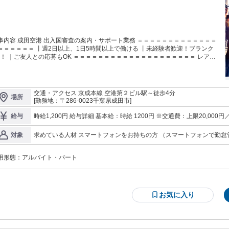
ので、新生活のスタートも安心◎ 「成田空港で働きたい！」という先輩が 全国
ています。 【当社について】 エアーポートカーゴサービス（ACS）は
971年設立の航空貨物業界の専門企業です。 主に航空貨物の取扱い、内容点検、
包、 自動車運送取扱い、軽車両等運送業務、 労働者派遣業務などを手掛けてい
＝＝＝＝＝ 遠方の方はWEB面接OK！ まずは
事内容 成田空港 出入国審査の案内・サポート業務 ＝＝＝＝＝＝＝＝＝＝＝＝＝
軽にご応募ください。 ＝＝＝＝＝＝＝＝＝＝＝＝＝＝＝＝＝＝
＝＝＝＝＝＝ 丨週2日以上、1日5時間以上で働ける 丨未経験者歓迎！ブランク
K！ ｜ご友人との応募もOK ＝＝＝＝＝＝＝＝＝＝＝＝＝＝＝＝＝＝＝＝ レア空
いことは経験者にすぐ聞ける 安心の環境！ 英語力・語学力を
い方にピッタリ◎ ＜仕事内容＞ 成田空港の出入国審査場にて、 旅客の案
導を行うサポート業務です。 ・出入国検査場での旅客への案内・誘導 ・出
国書類の記入案内 ・パスポート読み取り端末の操作補助 など、出入国審査にか
交通・アクセス 京成本線 空港第２ビル駅～徒歩4分
場所
わる 補助業務をお任せします！ ※立ち仕事が中心になります。 国内外問わず、
[勤務地：〒286-0023千葉県成田市]
まざまな方とコミュニケーションを取る 機会がありますが、 未経験の方でも心
ん。 もちろん外国語が話せる方は、 ご自身の語学力を思う存分発揮
時給1,200円 給与詳細 基本給：時給 1200円 ※交通費：上限20,0
給与
者大歓迎！／ 幅広い年齢層のスタッフが活躍しています。 ＼
ワークOK！スキマ時間に／ ＊Wワーク・副業可 ＊家事の合間のスキマ時間で ＊
求めている人材 スマートフォンをお持ちの方 （スマートフォンで勤怠管理
対象
年退職後にフルタイムで など あなたのライフスタイルに合わせて働けます。
んな方も歓迎＞ 副業・Wワークを探している 土日に働きたい スキマ
まずは話を聞くだけ…」という方も歓迎！ ご友人と一緒の応募もOKです♪ 気に
はお気軽にご連絡ください。 【当社について】 当社は、旅行業をメインに
用形態：
アルバイト・パート
っている会社です。 パッケージツアーや個人旅行・ 店舗でのセールス・訪日外
人旅行 企業・学校などの団体旅行など、 お客様のニーズに応えた旅行商品を 提
 【未経験でも覚えられる業務です】 難しい業務はなく、 初日から
躍できるお仕事です！ 笑顔に自信のある方、大歓迎です！
お気に入り