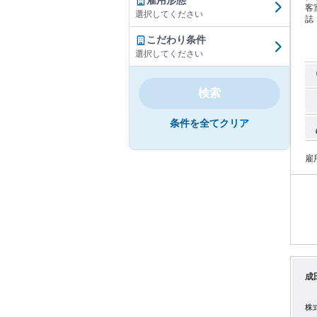
雇用形態
客
選択してください
誌
セ
こだわり条件
選択してください
検索
条件を全てクリア
雇
成
株