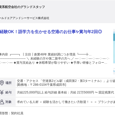
資系航空会社のグランドスタッフ
ールドエアアンドシーサービス株式会社
経験OK！語学力を生かせる空港のお仕事✨賞与年2回◎
事内容 ┏━━┓ ┃注目┃創業48年 業績好調につき増員 ┗━━╋…
────── ＼ 未経験の方や第二新卒の方へ ／ ―･:･―･:･―･:･―･:･―･:･
･:･―･:･― ★賞与支給あり ★休暇希望が取りやすい ★手厚い研修とフォローで
日本のおもてなしに関わりたい方 ☆英語力を活かしたい方 ☆航空
で働きたい方 必見！ ―･:･―･:･―･:･―･:･―･:･―･:･―･:･―
―――――――――――――――― ◇◆ 仕事内容 ◆◇
――――――――――――――――― 【外資系航空会社グランドスタッフ】 ■
交通・アクセス 「空港第2ビル駅（成田第2・第3ターミナル）」より徒
場所
乗手続き全般 (パスポートの確認、渡航書類の確認等) ■受託手荷物預か
[勤務地：〒286-0104千葉県成田市]
 ■ゲート業務 ■案内・誘導・アナウンス業務 ■到着業務(未着荷物の書類作成等)
空機の出発・到着に関わるお仕事を 全般的に担当することができるので、 幅
月給225,000円以上 給与詳細 基本給：月給 22万5000円 〜 固定残業代：なし 【一律手当】 全員に一律で支払わ
給与
が身に付きます！ ・チーム一丸となり、 便を出発させることができる 達
れる通勤・皆勤・家族手当金額：なし 全員に一律で支払われるその他手当金額：なし ※夜間
ます ―――――――――――――――――― ◇◆ 働きやすさの理由
降/1日500円) ※交通費 規定内支給 31,575円以内
求めている人材 ＜ 経験を活かして働きたい方歓迎！ ＞ ＜ ブランクがあっても大歓
対象
◇ ―――――――――――――――――― 働きやすさの理由はズバリ「人」。
条件 】 ■日常英会話が可能な方 英語での意思疎通ができるレベル ■日本語検定2級および同等レベルのある方 ※
やかで協力的な人ばかりの職場で、 自然体の自分でいられる空気感が魅力で
お客様の手続き等があるため 【 あると尚歓迎する経験・資格 】 ■航空業界で2年以上の実務経験 ■外資系航空会
。 上下関係のないフラットなチームなので、 雑談だって、相談だってしやす
用形態：
契約社員
社でのグランドスタッフ経験 ■ゲート業務・到着業務 ■英検2級以上、中国語検定、 TOEIC等の