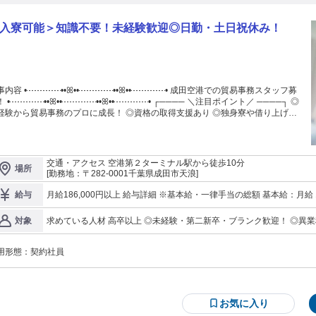
入寮可能＞知識不要！未経験歓迎◎日勤・土日祝休み！
内容 •┈┈┈┈••ꕤ••┈┈┈┈••ꕤ••┈┈┈┈• 成田空港での貿易事務スタッフ募
•┈┈┈┈••ꕤ••┈┈┈┈••ꕤ••┈┈┈┈• ┌──── ＼注目ポイント／ ────┐ ◎
から貿易事務のプロに成長！ ◎資格の取得支援あり ◎独身寮や借り上げ寮
で安定 ◎正社員登用制度で安定
GET └─────────────────┘ ::::::::: ＜仕事の詳細＞ ::::::::::: 日本か
の輸出や海外からの輸入時の 貿易に関するデータ入力や書類作成など 各種事務
いします。 ①貿易に関わる各種書類の作成 ・インボイス（輸出入貨物
交通・アクセス 空港第２ターミナル駅から徒歩10分
場所
請求書） ・パッキングリスト （貨物の梱包情報を記載した書類） ・送り状 ・輸
[勤務地：〒282-0001千葉県成田市天浪]
機器を使用してのデータ入力作業 ・貨物の品目・数量・価格・
量 などの情報 ・航空会社のシステムへ貨物予約情報 ・輸出入申告のための税関
月給186,000円以上 給与詳細 ※基本給・一律手当の総額 基本給：月給 16万円 〜 固定残業代：なし 【一律手当】
給与
テムへの入力 ・インボイスや送り状の フォーマット作成・修正 まずはデータ
全員に一律で支払われる通勤・皆勤・家族手当金額：なし 全員に一律で
力などからはじめ 徐々に業務の幅を広げていけばOK！ 送り状などの書類を正確
あたり2万6000円 〜 ▼月給内訳 基本給160,000円＋住宅手当15,000円、地域調整金11,000円 ＊昇給年1回 ＊交通
求めている人材 高卒以上 ◎未経験・第二新卒・ブランク歓迎！ ◎異業
対象
作成し、 貨物がスムーズに輸出入できるよう サポートする重要な役割です。 ま
費支給（月5万円まで） ＊時間外手当 ＊その他各種手当 ＊出勤報奨金年
代の若手活躍中！ 【活かせる資格や経験】 ・Word、Excelの基本的な操作スキル ・英語（英検準2級もしくは
に応じて支給） 例：3ヶ月の内、2ヶ月皆勤→3カ月目に20,000円付与 ・Goo
、税関・航空会社・取引先など 関係各所とのやり取りや調整なども。 日本語の
TOEIC500点程度で充分） ・事務や貿易事務の実務経験 ・通関（輸
図書券・Goods等のプレゼント
かなニュアンスを読み取ったり お互いが気持ちよくやり取りできるよう コミュ
用形態：
契約社員
実務経験 ・NACCSの実務経験 ・通関士資格 ・IATAディプロマ（国際航空貨物取扱士
ョン力も重要。 英語や中国語を使える方は、語学力を 生かして活躍する
成田空港で働きたい □スペシャリストを目指したい □前向きに取り組め
ますよ！ 成田空港の外にも勤務地があり、 面談を通して配属を決定し
□協調性がある □国際貨物や国際物流に興味がある □英語やその他外国語スキルを活か
::::::::: ★研修について 座学研修：3～5日間 （航
航空貨物の仕事は縁の下の力持ち的な役割。 通常では目にすることの
基礎・マナー研修） ↓ 配属先での座学研修：1～3日間 （安全講習・品質
です。 日常生活でふと手に取る商品にも、 自分の仕事が関わっている
お気に入り
活かせる資格の取得を奨励！ 受験費用は当社で
ています。 中途採用では資格よりも 「人柄」や「協調性」を大切にしています。 真面目にコツコツ頑張れる方で
あれば、 経験がなくても活躍できる仕事です。 採用後は、座学研修と