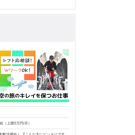
ぶ」 そんな
。
支給（上限5万円/月）
方にピッタリです】