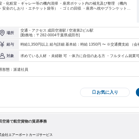
室・化粧室・ギャレー等の機内清掃 ・座席ポケット内の補充及び整理 （機内
・安全のしおり・エチケット袋等） ・ゴミの回収 ・座席へ枕やブランケットの
ッティング
交通・アクセス 成田空港駅 / 空港第2ビル駅
場所
[勤務地：〒282-0004千葉県成田市]
時給1,350円以上 給与詳細 基本給：時給
給与
求めている人材 ・未経験 可 ・体力に自信のある方 ・フルタイム就業
対象
用形態：
派遣社員
お気に入り
田空港で航空貨物の貿易事務
式会社エアーポートカーゴサービス