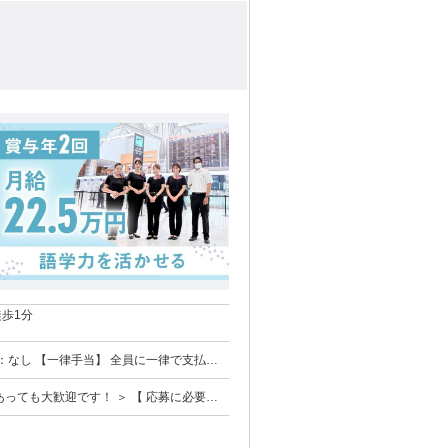
歩1分
手当あり (21時以
迎です！ ＞ 【 応募に必要な
語学系資格 【 こ