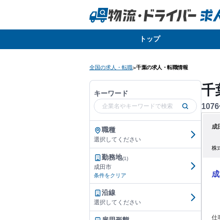
トップ
全国の求人・転職
千葉の求人・転職情報
>
千
キーワード
1076
成
職種
選択してください
株
勤務地
(1)
成田市
成
条件をクリア
沿線
選択してください
仕