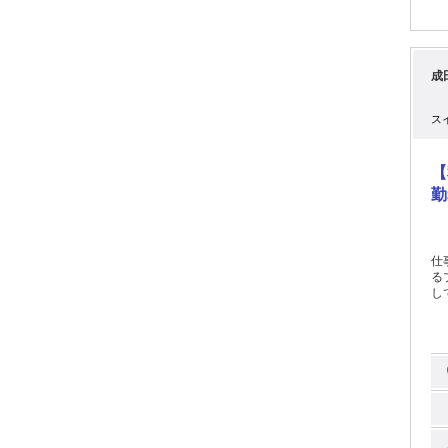
負担
ト
として
の
成
成
空
です。 ::::::: ＜安心して働ける環境
務
ス
夏季休
出
環境づく
【
よ
い！
勤
ー
物
遣業務
はWEB面接
仕
＝
る
しています。 「
す！ ━━━━━━━━━━━━━━━━━━━━
は、
め
ク作業で
し
で大丈夫です！
内
りの準備
機内清掃全般