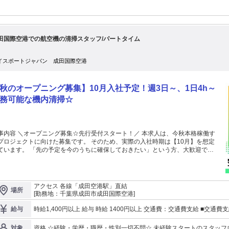
します。 （TOEIC/英検/通関士/国際航空貨物取扱士資格etc） ★未経験スター
ださい。 仕事を通じて、自分自身の成長も 楽しんでもらえたら嬉しいですね。 「よく働き、よく遊
の方が多数活躍中!! 国際物流の専門知識を一から学び 貿易事務のスペシャリスト
メリハリのある日々を送り、 あなた自身の人生も充実させてください
 第一線で活躍することが可能です。 ::::::: ＜グローバルに活躍！＞ ::::::: 島国
日本にとって、航空物流は人々の 生活を支えるうえでなくてはならない存在！
田空港も新滑走路を増設するなど、 今後ますますニーズの高まる仕事です。 航
田国際空港での航空機の清掃スタッフ/パートタイム
業界に興味がある方は大歓迎！ 専門性の高い仕事をしてみたい方にも オススメ
＞ ::::::: ■日勤＆週休2日制 24時間勤務の空港業
もありますが、 当社の貿易事務の仕事は 日勤がほとんどで生活リズムも安定！
イスポートジャパン 成田国際空港
暇や年末年始休暇もあります。 ■各種福利厚生が充実！ 各種手当のほか、
勤報奨金や 財形貯蓄制度・共済会、 社内表彰制度など様々な制度で 長く働ける
りをしています。 ■入寮可能で遠方から応募も歓迎！ 独身寮（自社寮お
秋のオープニング募集】10月入社予定！週3日～、1日4h～
び借り上げ寮）が あるので、新生活のスタートも安心◎ 「成田空港で働きた
」という先輩が 全国から集まっています。 【当社について】 エアーポートカ
務可能な機内清掃☆
ゴサービス（ACS）は 1971年設立の航空貨物業界の専門企業です。 主に航空貨
の取扱い、内容点検、梱包、 自動車運送取扱い、軽車両等運送業務、 労働者派
などを手掛けています。 ＝＝＝＝＝＝＝＝＝＝＝＝＝＝＝＝＝＝ 遠方の方
OK！ まずは気軽にご応募ください。 ＝＝＝＝＝＝＝＝＝＝＝＝＝＝
事内容 ＼オープニング募集☆先行受付スタート！／ 本求人は、今秋本格稼働す
＝＝＝
プロジェクトに向けた募集です。 そのため、実際の入社時期は【10月】を想定
先の予定を今のうちに確保しておきたい」という方、大歓迎で
━━ ＼未経験OK！／ お仕事
お客様の快適な空の旅を支える清掃スタッフ★ 夕方から夜の空港はとても眺
が良く、 気分転換しながらお仕事できます♪ 適度なコミュニケーション＆モクモ
 無理なく働けます。 「飛行機を見るのが好き」 「久しぶりのお仕事で少
アクセス 各線「成田空港駅」直結
場所
不安…」 「学業と両立して働きたい！」 応募のきっかけは、そんな小さなこと
[勤務地：千葉県成田市成田国際空港]
 ＝＝＝＝＝＝＝＝＝ 具体的な仕事内容 ＝＝＝＝＝＝＝＝＝ 航空機
での清掃業務をお任せします。 次便のお客様が心地よく過ごせるよう、 座席周
時給1,400円以上 給与 時給 1400円以上 交通費：交通費支給 ■交通費
給与
をするお仕事です。 □座席シートの拭き掃除 □機内のゴミ回収 □その他、
 など 限られた時間内にチームで協力し合い、 仕事を分担して作業を
資格 ☆経験・学歴・職歴・性別一切不問☆ 未経験スタートのスタッフ多数活躍中！ 【こんな
対象