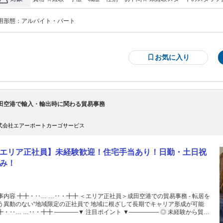
めます。 基本はシンプル＆モクモク作業なので 未経験の方でも焦らず安心して
・ホテルなどでの清掃経験を活かしたい方 ・副業やWワークで無理な
よ◎ ＝＝＝＝＝＝＝＝＝＝＝＝＝＝＝＝ 未経験でも安心のサポート
したい方 ・スキマ時間を上手に活用したい方 ・未経験から新しいこと
 ＝＝＝＝＝＝＝＝＝＝＝＝＝＝＝＝ 入社後いきなり現場をお任せすることは
用形態：
アルバイト・パート
復帰を目指す方 ・大学生さん、留学生の方も大歓迎です！
りません。 まずは、座学研修を中心に航空業界の基礎知識や 空港のルールや業
の流れなどを学んで頂きます。 その後、現場では先輩社員とのOJTにて業務を
っていきます。 1つ1つ丁寧にお教えいたしますので、 安心して業務を覚えて頂
 自信を持ってから実務をスタートできる環境です！ ～この求人のアピールポ
お気に入り
に合わせて働けます！ ー 〇副業・Wワークで賢く収入
ップしたい 〇学校が終わった後の時間を活用したい 〇家事の合間やスキマ時間
お小遣い稼ぎ など、あなたの生活リズムに合わせて働けます！ 週の勤務日数や
勤務も、お気軽にご相談を♪ ■幅広い世代がのびのびと活躍中！ ー 20代～
0代まで、幅広い世代のスタッフが在籍。 学生さんや主婦（夫）さん、フリータ
の方など、 さまざまなスタッフが活躍しています！ カフェ店員や事務、ホテル
田空港で輸入・輸出時に関わる貿易事務
タッフなど、 異業種からスタートした先輩もたくさんいます◎
式会社エアーポートカーゴサービス
エリア正社員】未経験歓迎！住宅手当あり！日勤・土日祝
み！
事内容 ╋╋・‥… …‥・╋╋ ＜エリア正社員＞成田空港での貿易事務 - 転居を
う異動のない“地域限定の正社員で 地域に根ざして長期でキャリア形成が可能
 …‥・╋╋ ――――▼ 注目ポイント ▼――――― ◎ 未経験から貿易
務のプロに成長！ ◎ 資格の取得支援あり ◎ 独身寮や借り上げ寮あり ◎ 共済会