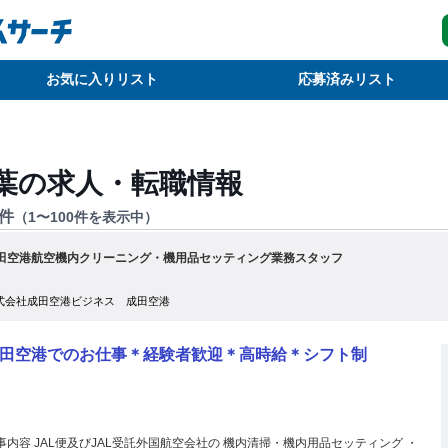
お気に入りリスト
応募済みリスト
葉
の求人・転職情報
件
（
1
〜
100
件を表示中）
田空港航空機内クリーニング・機用品セッティング業務スタッフ
式会社成田空港ビジネス 成田空港
田空港でのお仕事＊経験者歓迎＊高時給＊シフト制
事内容 JAL便及びJAL受託外国航空会社の 機内清掃・機内用品セッティング ・