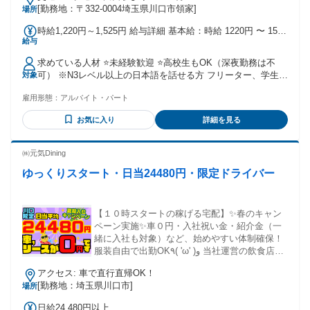
[勤務地：〒332-0004埼玉県川口市領家]
場所
時給1,220円～1,525円 給与詳細 基本給：時給 1220円 〜 1525
給与
円
求めている人材 ⭐未経験歓迎 ⭐高校生もOK（深夜勤務は不
可） ※N3レベル以上の日本語を話せる方 フリーター、学生、
対象
主婦・主夫と 幅広い世代の方が活躍しています！ ￣￣￣￣￣
雇用形態：
アルバイト・パート
￣￣￣￣￣￣￣￣￣￣￣￣ 「1日に長時間働いてたくさん稼ぎ
たい」 …という方から、 「プライベートと両立させて少しだ
お気に入り
詳細を見る
け」 …という方まで。 生活スタイルに合わせて シフトを組
んでいます。 未経験からスタートした方も多く、 幅広い年代
層の方が 協力し合いながら働いています♪
㈱元気Dining
ゆっくりスタート・日当24480円・限定ドライバー
【１０時スタートの稼げる宅配】✨春のキャン
ペーン実施✨車０円・入社祝い金・紹介金（一
緒に入社も対象）など、始めやすい体制確保！
服装自由で出勤OK٩( 'ω' )و 当社運営の飲食店で
宴会なども開いてます！（ご家族、友人参加
アクセス: 車で直行直帰OK！
OK⭕）
[勤務地：埼玉県川口市]
場所
日給24,480円以上