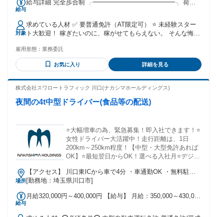
給与詳細 完全歩合制 ╭━━━━━━━━━━━━━╮ 荷物1
給与
個につき、200円 ╰━ｖ━━━━━━━━━━━╯ 100個運べ
ば、2万円。 150個運べば、3万円◎ 運んだ数が、そのまま収
求めている人材 ✅ 要普通免許（AT限定可） ⭐ 未経験スター
入です✨ 【週払いについて】 週払い可（規定あり） 給料日ま
ト大歓迎！ 稼ぎたいのに、稼がせてもらえない。 そんな悔し
対象
で待たなくて大丈夫です！
さを、味わってきた方へ。 ここでは、上限を決めるのはあな
雇用形態：
業務委託
たです◎ 運んだ数が、そのまま収入になります！ 特別なスキ
ルはいりません。 1日130〜150個の荷物を、 考えた順番で届
お気に入り
詳細を見る
けていくだけ♪ 段取りを組むのが好きな方は、 だんだん楽し
くなってきます✨ ▼活かせる経験 ・商品配送 ・荷物積み込み
・伝票整理 ・配達先確認作業 ・自動車のトラブル対応点検
株式会社スワロートラフィック 川口(ナカシマホールディングス)
…など！ ╭━━━━━━━━━━━╮ ★地元の方活躍中
夜間の4t中型ドライバー(食品等の配送)
╰━━━━━ｖ━━━━━╯ ・蕨駅 ・西川口駅 ・川口駅 ・
戸田公園駅 ・南浦和駅 ・北戸田駅 ・蕨市 ・川口市 ・戸田市
・さいたま市南区 などのエリアから 通っているスタッフが活
躍中！
⭐️大幅増車の為、緊急募集！即入社できます！⭐️
女性ドライバー大活躍中！走行距離は、1日
200km～250km程度！【中型・大型免許あれば
OK】⭐️最短翌日からOK！選べる入社月⭐️デジタ
コやドラレコなど全車搭載⭐️
【アクセス】 川口東ICから車で4分 ・車通勤OK ・無料駐車
場完備
[勤務地：埼玉県川口市]
場所
月給320,000円～400,000円 【給与】 月給：350,000～430,000
給与
円 ※賞与年1回（2023年〜会社業績による）
━━━━━━━━━━━━━━━