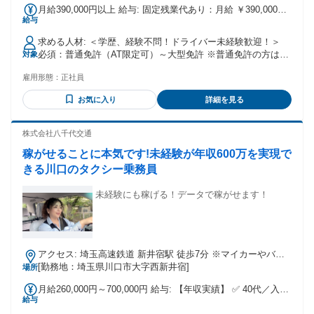
月給390,000円以上 給与: 固定残業代あり：月給 ￥390,000以
日暮里舎人ライナー「西新井大師西駅」から車11分 JR各線
給与
上は1か月当たりの固定残業代￥137,000（80時間相当分）を
「川口駅」から車16分 東武伊勢崎線「竹ノ塚駅」から車16分
含む。80時間を超える残業代は追加で支給する。 月給39万円
東京スカイツリーライン「西新井駅」から車21分 JR各線「赤
求める人材: ＜学歴、経験不問！ドライバー未経験歓迎！＞
～ ※残業は月20時間（1日1時間ほど） ※昇給あり（平均年
羽駅」から車23分 JR各線「蕨駅」から車27分 JR各線「戸田
必須：普通免許（AT限定可）～大型免許 ※普通免許の方は助
対象
5,000円） ■年収例 1年目約480万円（入社半年） 3年目約520
駅」から車26分 武蔵野線「三郷駅」から車38分 ほか八潮駅、
手からスタート！ →慣れてきたら中型・大型免許を取得して
万円（賞与年2回＋決算賞与含む） 5年目約550万円（賞与年2
春日部駅、岩槻駅、吉川駅、越谷駅、浦和美園駅などもアク
雇用形態：
正社員
いただきます！（費用は会社負担です） ★異業種からの応募
回＋決算賞与含む） ※日・祝に出勤するともっと年収アッ
セス可能！ ※車・バイク通勤可
も大歓迎！ ★20代～50代の幅広い世代が活躍中！ ★年齢はバ
プ！
お気に入り
詳細を見る
ラバラですが仲良くなれる環境です◎ ＜こんな方にピッタ
リ！＞ ・車の運転が好き！ ・ドライバーに挑戦してみたい！
・安定した会社で長く働きたい！ ・しっかり稼ぎたい！ ・家
株式会社八千代交通
族との時間を大切にしたい！ ・趣味に使えるお金と時間の余
稼がせることに本気です!未経験が年収600万を実現で
裕がほしい！ ・人を大切にしてくれる会社で働きたい！ ・ゆ
くゆくは、管理系の仕事にも挑戦してみたい！ ・社会貢献を
きる川口のタクシー乗務員
実感できる仕事がしたい！ ・和気あいあいと働ける会社がい
い！ ・人間関係が一番！人がいい人が多い職場を探してい
未経験にも稼げる！データで稼がせます！
る！
アクセス: 埼玉高速鉄道 新井宿駅 徒歩7分 ※マイカーやバイ
ク等での通勤歓迎！
[勤務地：埼玉県川口市大字西新井宿]
場所
月給260,000円～700,000円 給与: 【年収実績】 ✅ 40代／入社
給与
2年目【日勤】年収500万円 ✅ 30代／入社1年目【夜勤】年収