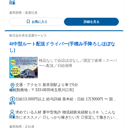
対象
雇用形態：
派遣社員
お気に入り
詳細を見る
株式会社幸永流通サービス
4t中型ルート配送ドライバー(手積み手降ろしほぼな
し)
検品なしで会話ほぼなし／固定で倉庫⇔スーパ
ーへ配送／日給保障
交通・アクセス 新井宿駅より車で5分
[勤務地：〒333-0835埼玉県川口市]
場所
日給13,000円以上 給与詳細 基本給：日給 1万3000円 〜 固定
給与
残業代：なし 【一律手当】 全員に一律で支払われる通勤・皆
勤・家族手当金額：なし 全員に一律で支払われるその他手当
求めている人材 要中型免許 物流経験未経験もＯＫ ＼こんな
金額：なし ※早く終わった日も日給保障！ ※残業代は別途支
方にオススメ／ ◎しっかり稼ぎたい方 ◎安定して働きたい方
対象
給します。
◎車の運転が好きな方 ◎中型車を運転したい方 ◎やりがいが
雇用形態：
正社員
ある仕事がしたい方