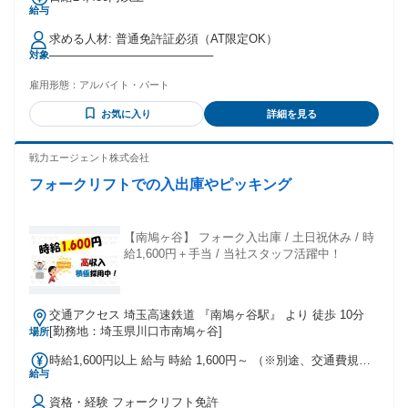
給与
求める人材: 普通免許証必須（AT限定OK）
────────────────────
対象
雇用形態：
アルバイト・パート
お気に入り
詳細を見る
戦力エージェント株式会社
フォークリフトでの入出庫やピッキング
【南鳩ヶ谷】 フォーク入出庫 / 土日祝休み / 時
給1,600円＋手当 / 当社スタッフ活躍中！
交通アクセス 埼玉高速鉄道 『南鳩ヶ谷駅』 より 徒歩 10分
[勤務地：埼玉県川口市南鳩ヶ谷]
場所
時給1,600円以上 給与 時給 1,600円～ （※別途、交通費規定
給与
内支給）
資格・経験 フォークリフト免許