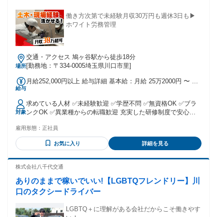
働き方次第で未経験月収30万円も週休3日も▶
ホワイト労務管理
交通・アクセス 鳩ヶ谷駅から徒歩18分
[勤務地：〒334-0005埼玉県川口市里]
場所
月給252,000円以上 給与詳細 基本給：月給 25万2000円 〜 固
給与
定残業代：なし 【一律手当】 全員に一律で支払われる通勤・
皆勤・家族手当金額：なし 全員に一律で支払われるその他手
求めている人材 ✅未経験歓迎 ✅学歴不問 ✅無資格OK ✅ブラ
当金額：なし ■昇給年1回 ■賞与年1回 【各種手当あり】 ■出
ンクOK ✅異業種からの転職歓迎 充実した研修制度で安心◎
対象
張手当 ■皆勤手当／月3万円 ■休日手当 ■残業手当
異業種からの転職を応援します！ 基礎が学べる研修制度、先
……………………………… 《ファーストコースの場合》 月給
雇用形態：
正社員
輩との同行研修など研修制度は充実！ 未経験・無資格の方で
25万2000円～＋残業代全額支給 ★土曜勤務は給与UP！月収
も安心してスタートできます。
30万超可！ ※月曜～金曜で終日実働40hを超えた場合、土曜
お気に入り
詳細を見る
勤務を残業扱いにし割り増し賃金にて給与計算 《セカンドコ
ースの場合》 月給25万円～35万円 ★完全週休2日制で私生活
株式会社八千代交通
充実！ 《サードコースの場合》 月給20万円～30万円 ★週休3
日制での柔軟な働き方が叶う◎ ……………………………… ※
ありのままで稼いでいい!【LGBTQフレンドリー】川
残業・休日出勤時間分は手当支給により正当に還元いたしま
口のタクシードライバー
す
LGBTQ＋に理解がある会社だからこそ働きやす