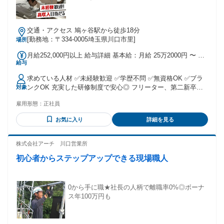
交通・アクセス 鳩ヶ谷駅から徒歩18分
[勤務地：〒334-0005埼玉県川口市里]
場所
月給252,000円以上 給与詳細 基本給：月給 25万2000円 〜 固
給与
定残業代：なし 【一律手当】 全員に一律で支払われる通勤・
皆勤・家族手当金額：なし 全員に一律で支払われるその他手
求めている人材 ✅未経験歓迎 ✅学歴不問 ✅無資格OK ✅ブラ
当金額：なし ■昇給年1回 ■賞与年1回 【各種手当あり】 ■出
ンクOK 充実した研修制度で安心◎ フリーター、第二新卒の
対象
張手当 ■皆勤手当／月3万円 ■休日手当 ■残業手当
正社員デビューを応援します！ 基礎が学べる研修制度、先輩
……………………………… 《ファーストコースの場合》 月給
雇用形態：
正社員
との同行研修など研修制度は充実！ 未経験・無資格の方でも
25万2000円～＋残業代全額支給 ★土曜勤務は給与UP！月収
安心してスタートできます。
30万円超可！ ※月曜～金曜で終日実働40hを超えた場合、 土
お気に入り
詳細を見る
曜勤務を残業扱いにし割り増し賃金にて給与計算 《セカンド
コースの場合》 月給25万円～35万円 ★完全週休2日制で私生
株式会社アーチ 川口営業所
活充実！ 《サードコースの場合》 月給20万円～30万円 ★週
休3日制での柔軟な働き方が叶う◎ ………………………………
初心者からステップアップできる現場職人
※残業・休日出勤時間分は手当支給により正当に還元いたし
ます
0から手に職★社長の人柄で離職率0%◎ボーナ
ス年100万円も