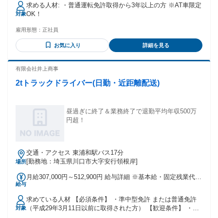
600万円 ✅ 60代／入社9年目【隔勤】年収550万円 ※稼ぎたい
求める人材: ・普通運転免許取得から3年以上の方 ※AT車限定
方には夜勤・隔日勤務がおすすめ！ ※時間内＋αの稼働で収
OK！
対象
入を上乗せできる制度もあります。
雇用形態：
正社員
お気に入り
詳細を見る
有限会社井上商事
2tトラックドライバー(日勤・近距離配送)
昼過ぎに終了＆業務終了で退勤平均年収500万
円超！
交通・アクセス 東浦和駅バス17分
[勤務地：埼玉県川口市大字安行領根岸]
場所
月給307,000円～512,900円 給与詳細 ※基本給・固定残業代・
給与
一律手当の総額 基本給：月給 21万5000円 固定残業代：あり
1ヶ月あたり6万5000円（固定残業時間：1ヶ月あたり30時間）
求めている人材 【必須条件】 ・準中型免許 または普通免許
固定残業時間を超えた勤務時間については別途残業代を支給
（平成29年3月11日以前に取得された方） 【歓迎条件】 ・フ
対象
する 【一律手当】 全員に一律で支払われる通勤・皆勤・家族
ォークリフト免許をお持ちの方 ※お持ちでない方は入社後に