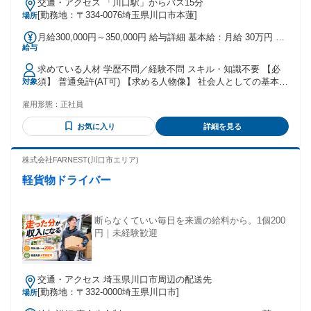
交通・アクセス 「川口駅」からバス15分
[勤務地：〒334-0076埼玉県川口市本蓮]
場所
月給300,000円～350,000円 給与詳細 基本給：月給 30万円 〜
給与
35万円 固定残業代：なし 【一律手当】 全員に一律で支払わ
れる通勤・皆勤・家族手当金額：なし 全員に一律で支払われ
求めている人材 学歴不問／経験不問 スキル・知識不要 【必
るその他手当金額：なし ※経験・資格・前職の給与を考慮し
須】 普通免許(AT可) 【求める人物像】 社会人としての基本的
対象
て決定 各種消防設備士・電気工事士などの資格 を取得した際
なマナーを 大切にできる方であれば、 経験・知識は一切問い
は、報奨金を支給しています。 【自動車整備経験者の場合】
雇用形態：
正社員
ません。 【歓迎要件】 ・地元で地域に貢献したい方 ・安定
月給30万円～35万円
した環境で長く働きたい方 ・手に職をつけたい方 入社のきっ
お気に入り
詳細を見る
かけは 何でも構いません。 「通いやすいから」 「安定して
いそうだから」 でも問題ありません。 自分の仕事で誰かの安
心・安全を 守りたいという気持ちがある方を 私たちは本気で
株式会社FARNEST(川口市エリア)
歓迎します。
軽貨物ドライバー
断らなくていい毎日を来週の給料から。1個200
円｜未経験歓迎
交通・アクセス 埼玉県川口市周辺の配送先
[勤務地：〒332-0000埼玉県川口市]
場所