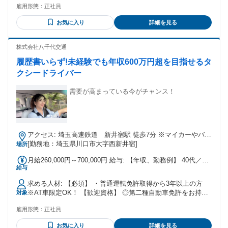
手当金額：あり 1ヶ月あたり3000円 〜 1万2900円 全員に一律
雇用形態：
正社員
会社負担で取得していただけます。 【こんな方に向いていま
で支払われるその他手当金額：あり 1ヶ月あたり2万4000円 〜
す】 ・決まった時間でコツコツ働き、私生活の時間も大切に
22万円 距離手当、歩合手当（2回戦）、乗務手当、休日出勤
お気に入り
詳細を見る
したい方 ・人とワイワイ話すより、黙々と仕事を進めるのが
手当、超過出勤割増手当
好きな方 ・長距離や深夜運行ではなく、地場配送で身体の負
担を抑えたい方 ・景気に左右されにくい商材を扱い、安定し
株式会社八千代交通
て長く働きたい方
履歴書いらず!未経験でも年収600万円超を目指せるタ
クシードライバー
需要が高まっている今がチャンス！
アクセス: 埼玉高速鉄道 新井宿駅 徒歩7分 ※マイカーやバイ
ク等での通勤歓迎！
[勤務地：埼玉県川口市大字西新井宿]
場所
月給260,000円～700,000円 給与: 【年収、勤務例】 40代／入
給与
社2年目 06:00～15:00勤務 【年収】500万円程度 30代／入社
1年目 18:00～翌03:00勤務 【年収】600万円程度 60代／入社
求める人材: 【必須】 ・普通運転免許取得から3年以上の方
9年目 09:00～翌02:00勤務 【年収】550万円程度
※AT車限定OK！ 【歓迎資格】 ◎第二種自動車免許をお持ち
対象
の方 ◎タクシードライバー経験者の方 ・残業や休日出勤を強
雇用形態：
正社員
制されたくない方 ・プライベートも充実されたい方 ・運転が
好きな方 ・安定した所得を求めている方 ・シフトに融通が利
お気に入り
詳細を見る