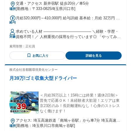
交通・アクセス 新井宿駅 徒歩20分／車5分
[勤務地：〒333-0825埼玉県川口市]
場所
月給320,000円～410,000円 給与詳細 基本給：月給 32万円 〜
給与
41万円 固定残業代：なし 【一律手当】 全員に一律で支払わ
れる通勤・皆勤・家族手当金額：なし 全員に一律で支払われ
求めている人材 ────────────────── ＼経験・学歴・
るその他手当金額：なし 天候や現場状況による 収入の変動が
資格不問！／ 人柄重視の採用を行っています◎ 「やってみた
対象
少なく、 毎月安定した収入を得られる環境です！！ ※日払い
い」 「手に職をつけたい」 そんな気持ちがあれば大歓迎で
も相談OK ──────────────── 【賞与支給実績：50万円
雇用形態：
正社員
す！ ────────────────── 【こんな方にピッタリ】 ✅
～100万円以上】 ＼頑張りや成長はしっかり評価！／ 日々の
体を動かす仕事が好き ✅ 安定した会社で長く働きたい ✅ 地
取り組みや技術の習得、 現場での活躍を 昇給・賞与に反映し
お気に入り
詳細を見る
元で腰を据えて働きたい ✅ 仲間と協力しながら仕事をしたい
ています。 未経験からスタートして、 収入アップを実現して
✅ 未経験から技術を身につけたい ✅ 頑張った分しっかり評価
いる先輩も 多数活躍中です☆彡
されたい ────────────────── 【歓迎条件】 ・普通自
株式会社首都圏環境美化センター
動車免許（AT限定可） ・建設業界での勤務経験 ・足場組立、
月39万!ゴミ収集大型ドライバー
解体作業の経験 ・玉掛け、高所作業車などの資格保有者 ※必
須ではありません ────────────────── 現在活躍して
いるスタッフの前職は 工場スタッフ、内装工、土木作業員な
どさまざま！ 未経験からスタートした社員も多数活躍中で
＜月給39万以上！15時には終業！週休2日制＞
す。 経験者の方はもちろん、 「建設業に興味がある」 「新
普免で応募ＯＫ！未経験者大歓迎！エリアは東
しいことに挑戦したい」 という方もぜひご応募ください！
京23区のみ！長距離運転なし！心身のストレス
なく働けます！
アクセス: 埼玉高速鉄道「南鳩ヶ谷駅」から車7分 埼玉高速鉄
道「川口元郷駅」から車9分 日暮里舎人ライナー「舎人駅」か
[勤務地：埼玉県川口市南鳩ヶ谷駅]
場所
ら車7分 日暮里舎人ライナー「見沼代親水公園駅」から車8分