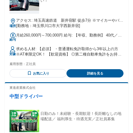
い！
アクセス: 埼玉高速鉄道 新井宿駅 徒歩7分 ※マイカーやバイ
ク等での通勤歓迎！
[勤務地：埼玉県川口市大字西新井宿]
場所
月給260,000円～700,000円 給与: 【年収、勤務例】 40代／入
給与
社2年目 06:00～15:00勤務 【年収】500万円程度 30代／入社
1年目 18:00～翌03:00勤務 【年収】600万円程度 60代／入社
求める人材: 【必須】 ・普通運転免許取得から3年以上の方
9年目 09:00～翌02:00勤務 【年収】550万円程度
※AT車限定OK！ 【歓迎資格】 ◎第二種自動車免許をお持ち
対象
の方 ◎タクシードライバー経験者の方 ・残業や休日出勤を強
雇用形態：
正社員
制されたくない方 ・プライベートも充実されたい方 ・運転が
好きな方 ・安定した所得を求めている方 ・シフトに融通が利
お気に入り
詳細を見る
く職場を希望する方 ・ライフスタイル優先思考の方
東進産業株式会社
中型ドライバー
日勤のみ！未経験・長期歓迎！長距離なしの地
場配送／ 福利厚生・待遇充実／正社員募集