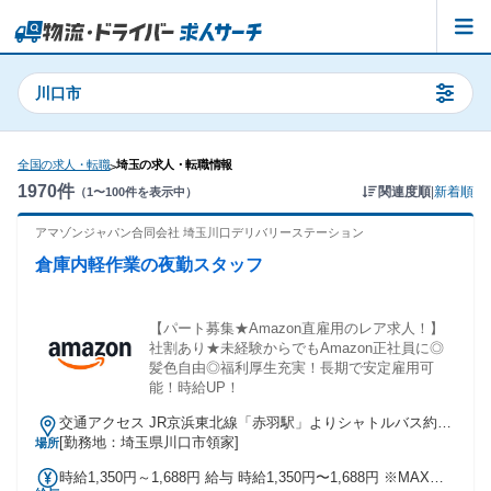
川口市
全国の求人・転職
埼玉の求人・転職情報
>
1970
件
関連度順
|
新着順
（
1
〜
100
件を表示中）
アマゾンジャパン合同会社 埼玉川口デリバリーステーション
倉庫内軽作業の夜勤スタッフ
【パート募集★Amazon直雇用のレア求人！】
社割あり★未経験からでもAmazon正社員に◎
髪色自由◎福利厚生充実！長期で安定雇用可
能！時給UP！
交通アクセス JR京浜東北線「赤羽駅」よりシャトルバス約30
分 赤羽駅／赤羽岩淵駅／谷在家二丁目から国際興業バス乗
[勤務地：埼玉県川口市領家]
場所
車、「榎木橋」または「山王橋際」で下車、徒歩約6分 ※シャ
時給1,350円～1,688円 給与 時給1,350円〜1,688円 ※MAX時
トルバス運行あり ※自転車通勤可 ※車、バイク通勤不可