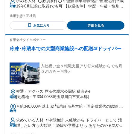
求める人材: ⭕必須条件⭕ 中型自動車運転免許 普通免許(平成
19年6月以前に取得)でも可 【歓迎条件】 学歴・年齢・性別不
対象
問 ドライバー未経験の方も歓迎 主婦、主夫の方も大歓迎 20
雇用形態：
正社員
代〜70代まで幅広く活躍中です 運転歴の長いベテランドライ
バー活躍中 現在フリーターの方も歓迎 Uターン・Iターンも歓
お気に入り
詳細を見る
迎 40代、50代、60代も活躍中 〜業界経験者も歓迎〜 トラッ
クドライバー、長距離ドライバーの経験 中距離ドライバー、
トレーラーの経験 平ボディー、ウイングの経験 トラック運転
有限会社タイキボディー
手・運送・トレーラー運転手の経験 2tドライバー・4tドライ
冷凍･冷蔵車での大型商業施設への配送4tドライバー
バー・ルート配送の経験 ━━━━━━━━━━━━━━━
入社祝い金＆転職支援アリ◎未経験からでも月
収34万円～可能♪
交通・アクセス 見沼代親水公園駅 徒歩9分
[勤務地：〒334-0063埼玉県川口市東本郷]
場所
月給340,000円以上 給与詳細 ※基本給・固定残業代の総額 基
給与
本給：月給 27万2500円 〜 固定残業代：あり 1ヶ月あたり6万
7500円 〜（固定残業時間：1ヶ月あたり45時間） 固定残業時
求めている人材 ＊中型免許 未経験から ドライバーとして 活
間を超える勤務については残業代の支給なし 固定残業代を支
躍したい方も大歓迎！ 経験や学歴よりも あなたのやる気や
対象
給しない理由：みなし労働時間制のため 【一律手当】 全員に
人柄を重視して採用します。 資格取得支援制度で ステップア
一律で支払われる通勤・皆勤・家族手当金額：なし 全員に一