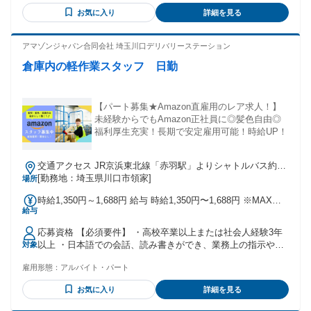
基づく就労時間・就労範囲の制限により勤務条件を満たせな
お気に入り
詳細を見る
い場合は、ご応募いただけません。 ＼こんな方も活躍してい
ます／ ・軽作業未経験の方 ・パート・アルバイトで倉庫内作
業の経験がある方 ・Amazonで働いてみたい方 ・夜間働いて
アマゾンジャパン合同会社 埼玉川口デリバリーステーション
しっかり稼ぎたい方 ・キャリアアップが可能な企業で働きた
倉庫内の軽作業スタッフ 日勤
い 商品検品、仕分けやピッキングなどの倉庫内作業の経験が
ある方や、 箱詰め、ラベル貼り・シール貼りなどの軽作業経
験がある方も活躍しているお仕事です！ その他、 工場での製
造経験（梱包・包装・組立・加工など）や、 簡単なライン作
【パート募集★Amazon直雇用のレア求人！】
業の経験がある方も経験を活かして働いています。
未経験からでもAmazon正社員に◎髪色自由◎
福利厚生充実！長期で安定雇用可能！時給UP！
交通アクセス JR京浜東北線「赤羽駅」よりシャトルバス約30
分 赤羽駅／赤羽岩淵駅／谷在家二丁目から国際興業バス乗
[勤務地：埼玉県川口市領家]
場所
車、「榎木橋」または「山王橋際」で下車、徒歩約6分 ※シャ
時給1,350円～1,688円 給与 時給1,350円〜1,688円 ※MAX時
トルバス運行あり ※自転車通勤可 ※車、バイク通勤不可
給与
給は深夜手当込みの金額です。
応募資格 【必須要件】 ・高校卒業以上または社会人経験3年
以上 ・日本語での会話、読み書きができ、業務上の指示や安
対象
全ルールなどの理解ができる ・スマートフォン程度の機器操
雇用形態：
アルバイト・パート
作ができる（業務で専用端末を使用するため） ※在留資格に
基づく就労時間・就労範囲の制限により勤務条件を満たせな
お気に入り
詳細を見る
い場合は、ご応募いただけません。 ＼こんな方も活躍してい
ます／ ・軽作業未経験の方 ・パート・アルバイトで倉庫内作