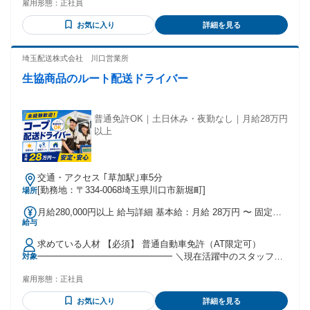
雇用形態：
正社員
ップも可能◎ 資格を持っていない… という方もご相談下さ
律で支払われるその他手当金額：なし 月給￥340000保障 入社
い。
祝金20万支給（規定あり） 転職補助金3か月間5万円支給（規
お気に入り
詳細を見る
定あり）
埼玉配送株式会社 川口営業所
生協商品のルート配送ドライバー
普通免許OK｜土日休み・夜勤なし｜月給28万円
以上
交通・アクセス ｢草加駅｣車5分
[勤務地：〒334-0068埼玉県川口市新堀町]
場所
月給280,000円以上 給与詳細 基本給：月給 28万円 〜 固定残
給与
業代：なし 【一律手当】 全員に一律で支払われる通勤・皆
勤・家族手当金額：なし 全員に一律で支払われるその他手当
求めている人材 【必須】 普通自動車免許（AT限定可）
金額：なし ✅昇給あり（年1回） ✅賞与あり ＊多少残業あり
━━━━━━━━━━━━━━━ ＼現在活躍中のスタッフも
対象
／残業代は1分単位で全額支給！ 試用・研修期間：3ヵ月 試
／ ✨約9割が未経験スタート✨ 飲食・営業・工場・接客など、
用・研修期間の条件：本採用と同じ 入社後は、まず現場配属
雇用形態：
正社員
異業種からの転職者多数！ 配送・ドライバー経験がなくて
となり、 先輩社員の同乗研修からスタートします。 実務を通
も、 研修＆同乗サポートがあるので 安心して始められます◎
じて仕事の流れを身につけていただいた後、 ３日間の自社研
お気に入り
詳細を見る
【こんな方におすすめ】 ✅「車の運転が好き」 ✅ 「体を動か