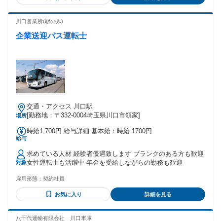
く職場を希望する方 ・ライフスタイル優先思考の方
川口営業所(駅のみ)
企業送迎バス運転士
交通・アクセス 川口駅
[勤務地：〒332-0004埼玉県川口市領家]
場所
時給1,700円 給与詳細 基本給：時給 1700円
給与
求めている人材 経験者優遇致します ブランクのある方も歓迎
女性運転士も活躍中 年金を受給しながらの勤務も歓迎
対象
雇用形態：
契約社員
お気に入り
詳細を見る
八千代運輸有限会社 川口車庫