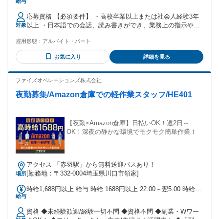
給与
給は深夜手当込みの金額です。
応募資格 【必須要件】 ・高校卒業以上または社会人経験3年
以上 ・日本語での会話、読み書きができ、業務上の指示や安
対象
全ルールなどの理解ができる ・スマートフォン程度の機器操
雇用形態：
アルバイト・パート
作ができる（業務で専用端末を使用するため） ※在留資格に
基づく就労時間・就労範囲の制限により勤務条件を満たせな
お気に入り
詳細を見る
い場合は、ご応募いただけません。 ＼こんな方も活躍してい
ます／ ・軽作業未経験の方 ・パート・アルバイトで倉庫内作
業の経験がある方 ・Amazonで働いてみたい方 ・夜間働いて
ファイズオペレーションズ株式会社
しっかり稼ぎたい方 ・キャリアアップが可能な企業で働きた
夜勤募集/Amazon倉庫での軽作業スタッフ/HE401
い 商品検品、仕分けやピッキングなどの倉庫内作業の経験が
ある方や、 箱詰め、ラベル貼り・シール貼りなどの軽作業経
験がある方も活躍しているお仕事です！ その他、 工場での製
造経験（梱包・包装・組立・加工など）や、 簡単なライン作
【夜勤×Amazon倉庫】日払いOK！週2日～
業の経験がある方も経験を活かして働いています。
OK！深夜の静かな環境でモクモク簡単作業！
アクセス 「赤羽駅」から無料送迎バスあり！
[勤務地：〒332-0004埼玉県川口市領家]
場所
時給1,688円以上 給与 時給 1688円以上 22:00～翌5:00 時給
給与
1688円（一律夜勤手当含む） ※他時間は時給1350円になりま
す。 交通費：交通費支給 日/上限2,450円まで
資格 ◆未経験歓迎/経験一切不問 ◆資格不問 ◆副業・Wワー