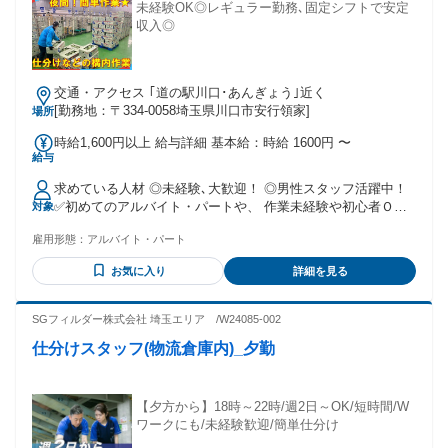
簡単なライン作業の経験がある方も経験を活かして働いてい
未経験OK◎レギュラー勤務､固定シフトで安定
ます。
収入◎
交通・アクセス ｢道の駅川口･あんぎょう｣近く
[勤務地：〒334-0058埼玉県川口市安行領家]
場所
時給1,600円以上 給与詳細 基本給：時給 1600円 〜
給与
求めている人材 ◎未経験､大歓迎！ ◎男性スタッフ活躍中！
✅初めてのアルバイト・パートや、 作業未経験や初心者Ｏ
対象
Ｋ！ ✅経験者やブランクある方も大歓迎です♪ ✅学歴不問♪長
雇用形態：
アルバイト・パート
期勤務大歓迎！ ✅現場では、20代、30代、40代、50代、 60代
の若手・中高年からシニアまで 幅広い年齢の方が活躍してい
お気に入り
詳細を見る
ます。 ✅工場や倉庫、物流でのピッキング・ 仕分け・発送・
梱包作業などの 構内作業での経験がある方、 経験を活かして
働けますよ。 年齢の条件と理由：あり（22時以降 例外事由2
SGフィルダー株式会社 埼玉エリア /W24085-002
号・18歳以上（労働基準法））
仕分けスタッフ(物流倉庫内)_夕勤
【夕方から】18時～22時/週2日～OK/短時間/W
ワークにも/未経験歓迎/簡単仕分け