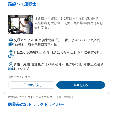
路線バス運転士
【路線バス運転士】1年目～月収例33万円超！
未経験者も大歓迎！＼大二免許取得費用は全額
会社支援／
交通アクセス JR京浜東北線「川口駅」よりバスにて約20分
日暮里舎人ライナー「見沼代親水公園駅」より徒歩20分
[勤務地：埼玉県川口市東本郷]
場所
月給256,800円以上 給与 月給25.6万円以上 ※月収モデル約33
給与
万円（月給25.6万円+残業代+各種手当） ※大型二種免許の教
習期間は月給209,100円 賞与約5.6ヶ月/年 【年収例】 550万円
資格・経験 普通免許（AT限定可） 免許取得後1年以上経過さ
／25歳／入社 2年目／月収（月給25.7万円＋残業代＋各種手
れている方
対象
当）＋賞与年2回 650万円／33歳／入社 6年目／月収（月給
26.6万円＋残業代＋各種手当）＋賞与年2回
雇用形態：
正社員
お気に入り
詳細を見る
株式会社ウエルストンエキスプレス 【川口営業所】
医薬品の2tトラックドライバー