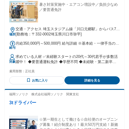
暑さ対策実施中・エアコン増設中／負担少なめ
／要普通免許
交通・アクセス 埼玉スタジアム線「川口元郷駅」からバス7
分、【バス停／朝日六丁目】から徒歩3分
[勤務地：〒332-0002埼玉県川口市弥平]
場所
月給350,000円～500,000円 給与詳細 ※基本給・一律手当の総
給与
額 基本給：月給 30万円 〜 45万円 固定残業代：なし 【一律
手当】 全員に一律で支払われる通勤・皆勤・家族手当金額：
求めている人材 ✅未経験スタートの20代～30代若手が多数活
なし 全員に一律で支払われるその他手当金額：あり 1ヶ月あ
躍中！ ◆要普通運転免許 ◆学歴不問 ◆未経験・第二新卒歓
対象
たり5万円 〜 5万円 ※詳細は面接時にご説明します (残業代・
迎 ✅優遇・手当あり✨ ・中型免許をお持ちの方優遇 作業場か
手当等 規定が細かい為。) ※みなし残業20時間込み (固定残業
雇用形態：
正社員
ら現場へは車移動のため、運転経験ある方歓迎！ ・業界経験
時間を超過した場合は追加で残業手当を支給する) 【一律手
者は尚優遇 ✅こんな方歓迎！ ・チームで協力するのが好き ・
当】重労働手当 ★月給35万円＋賞与(年2回) ■昇給年1回(4月)
お気に入り
詳細を見る
体を動かす仕事がしたい方 ・ひとりで集中して ものづくりを
■賞与年2回(7月／12月) ■時間外手当(超過分) ■子ども手当 (20
するのが好き スタッフの前職例：ホール、カフェ、飲食、製
歳までの子ども1人あたり／月1万5000円) ■青年生活応援手当
造、建設、倉庫、大工、ドライバーなど。
福岡ソノリク 株式会社福岡ソノリク 関東支社
(30歳まで／月2万円) 試用・研修期間：3ヶ月 試用・研修期間
の条件：本採用と同じ
3tドライバー
☆第一期生として働ける☆自社便のオープニン
グ募集！紹介制度あり！最大50万円支給！新拠