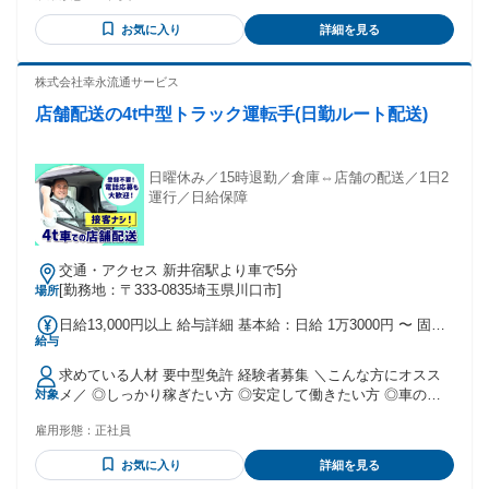
お気に入り
詳細を見る
株式会社幸永流通サービス
店舗配送の4t中型トラック運転手(日勤ルート配送)
日曜休み／15時退勤／倉庫⇔店舗の配送／1日2
運行／日給保障
交通・アクセス 新井宿駅より車で5分
[勤務地：〒333-0835埼玉県川口市]
場所
日給13,000円以上 給与詳細 基本給：日給 1万3000円 〜 固定
給与
残業代：なし 【一律手当】 全員に一律で支払われる通勤・皆
勤・家族手当金額：なし 全員に一律で支払われるその他手当
求めている人材 要中型免許 経験者募集 ＼こんな方にオスス
金額：なし ※早く終わった日も日給保障！
メ／ ◎しっかり稼ぎたい方 ◎安定して働きたい方 ◎車の運
対象
転が好きな方 ◎中型車を運転したい方 ◎やりがいがある仕事
雇用形態：
正社員
がしたい方
お気に入り
詳細を見る