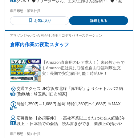
クOK！ ◆フリーターさん、主夫/主婦さん活躍中！ ◆「副
対象
業」「副収入」にもオススメ！ フリーター・Wワークはもち
雇用形態：
派遣社員
ろん、主婦さん・主夫さんなど幅広い年代の方が活躍中！ ＜
＜日払い・週払い可能な職場で、すぐに稼ぎたい！！＞＞ 仕
お気に入り
詳細を見る
事を始める理由はこれでOK◎楽しくなったら継続して働いて
もらえればOKなんです♪ 丁寧な研修があるので、未経験でも
すぐに活躍することが出来る職場◎ 既存スタッフの90％以上
アマゾンジャパン合同会社 埼玉川口デリバリーステーション
が未経験スタートなので安心◎ ★★こんな方大歓迎！！！
倉庫内作業の夜勤スタッフ
★★ ◆昼間や・夜など空いた時間を有効活用したい ◆ワイワ
イガヤガヤより、モクモクコツコツが好き ◆接客業よりも、
倉庫作業の様な集中できる仕事が好き ◆どうせは働くなら、
効率良くしっかり稼げる職場が良い ◆週1日の週もあれば、週
【Amazon直雇用のレア求人！】未経験からで
5日の週もある 自分のペースで勤務したい ◆期間限定勤務で
もAmazon正社員に◎髪色自由◎福利厚生充
稼ぎたい ◆すぐにお金が必要！日払い・週払いの仕事をした
実！長期で安定雇用可能！時給UP！
い などなど、ほんと～に、誰でも大歓迎なんです！
交通アクセス JR京浜東北線「赤羽駅」よりシャトルバス約30
分 赤羽駅／赤羽岩淵駅／谷在家二丁目から国際興業バス乗
[勤務地：埼玉県川口市領家]
場所
車、「榎木橋」または「山王橋際」で下車、徒歩約6分 ※シャ
時給1,350円～1,688円 給与 時給1,350円〜1,688円 ※MAX時
トルバス運行あり ※自転車通勤可 ※車、バイク通勤不可
給与
給は深夜手当込みの金額です。
応募資格 【必須要件】 ・高校卒業以上または社会人経験3年
以上 ・日本語での会話、読み書きができ、業務上の指示や安
対象
全ルールなどの理解ができる ・スマートフォン程度の機器操
雇用形態：
契約社員
作ができる（業務で専用端末を使用するため） ※在留資格に