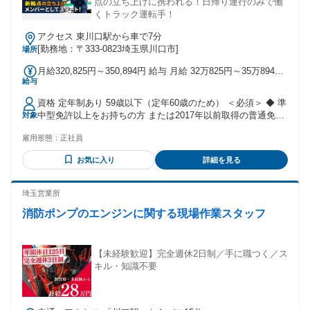
点の立ち上げに携われる！日帰り運行のみで働
くトラック運転手！
アクセス 東川口駅から車で7分
[勤務地：〒333-0823埼玉県川口市]
場所
月給320,825円～350,894円 給与 月給 32万825円～35万894円
給与
（固定残業代や一律手当を含む） 固定残業代：1ヶ月あたり7
万8525円～8万5894円（固定残業時間：45時間） 固定残業時
資格 定年制あり 59歳以下（定年60歳のため） ＜必須＞ ◆ 準
間を超えた勤務時間については別途残業代を支給する ■ 賞与
中型免許以上をお持ちの方 または2017年以前取得の普通免許
対象
年2回支給（夏・冬） ■ 固定残業超過分は別途全額支給 ■ 運
※5t限定は不可※ ◆ 基本的な運転スキルをお持ちの方 ◆ 安
行旅費手当 ■ 深夜手当あり（深夜帯は割増支給） ■ 通勤手当
雇用形態：
正社員
全運転を心掛けられる方 ＜下記職種経験のある方大歓迎！＞
（14,000円） ■ 家族手当あり （配偶者11,000円） （お子様1
◆ トラックドライバー ◆ 夜間ドライバー ◆ ルート配送ドラ
人につき3,000円） ■ リファラル手当あり ドライバー紹介：
お気に入り
詳細を見る
イバー ◆ ユニックドライバー ◆ 中型ドライバー ◆ 3t・4tド
合計50万円 交通費：交通費支給
ライバー ◆ 大型ドライバー ◆ ダンプ運転手 ＜下記の免許・
資格をお持ちの方も大歓迎！＞ ◆ 運行管理者資格をお持ちの
埼玉営業所
方 ◆ フォークリフト免許をお持ちの方 ＼どんな経験もあな
消防ポンプのエンジンに関する現場作業スタッフ
たの“強み”になります／ 新規拠点の立ち上げに携われる！ キ
ャリアアップが目指せる！ 年齢の条件と理由：59歳以下（定
年60歳のため）
【未経験歓迎】完全週休2日制／手に職つく／ス
キル・知識不要