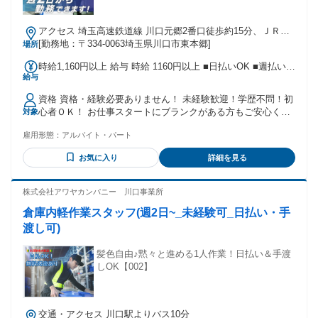
アクセス 埼玉高速鉄道線 川口元郷2番口徒歩約15分、ＪＲ京
浜東北線 川口東口徒歩約16分、埼玉高速鉄道線 南鳩ヶ谷2番
[勤務地：〒334-0063埼玉県川口市東本郷]
場所
口徒歩約23分 南鳩ヶ谷駅から車で8分
時給1,160円以上 給与 時給 1160円以上 ■日払いOK ■週払い
給与
OK ■給与前払いOK ※規定あり 交通費：交通費支給 規定あり
資格 資格・経験必要ありません！ 未経験歓迎！学歴不問！初
心者ＯＫ！ お仕事スタートにブランクがある方もご安心くだ
対象
さい。
雇用形態：
アルバイト・パート
お気に入り
詳細を見る
株式会社アワヤカンパニー 川口事業所
倉庫内軽作業スタッフ(週2日~_未経験可_日払い・手
渡し可)
髪色自由♪黙々と進める1人作業！日払い＆手渡
しOK【002】
交通・アクセス 川口駅よりバス10分