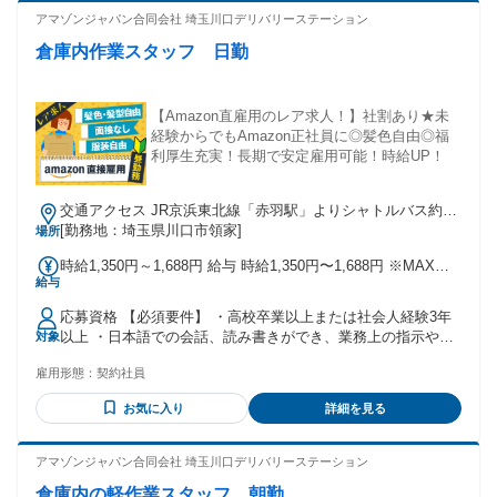
業の経験がある方 ・Amazonで働いてみたい方 ・キャリアア
アマゾンジャパン合同会社 埼玉川口デリバリーステーション
ップが可能な企業で働きたい ・個性を認め合い、自分らしく
倉庫内作業スタッフ 日勤
働きたい 商品検品、仕分けやピッキングなどの倉庫内作業の
経験がある方や、 箱詰め、ラベル貼り・シール貼りなどの軽
作業経験がある方も活躍しているお仕事です！ その他、 工場
での製造経験（梱包・包装・組立・加工など）や、 簡単なラ
【Amazon直雇用のレア求人！】社割あり★未
イン作業の経験がある方も経験を活かして働いています。
経験からでもAmazon正社員に◎髪色自由◎福
利厚生充実！長期で安定雇用可能！時給UP！
交通アクセス JR京浜東北線「赤羽駅」よりシャトルバス約30
分 赤羽駅／赤羽岩淵駅／谷在家二丁目から国際興業バス乗
[勤務地：埼玉県川口市領家]
場所
車、「榎木橋」または「山王橋際」で下車、徒歩約6分 ※シャ
時給1,350円～1,688円 給与 時給1,350円〜1,688円 ※MAX時
トルバス運行あり ※自転車通勤可 ※車、バイク通勤不可
給与
給は深夜手当込みの金額です。
応募資格 【必須要件】 ・高校卒業以上または社会人経験3年
以上 ・日本語での会話、読み書きができ、業務上の指示や安
対象
全ルールなどの理解ができる ・スマートフォン程度の機器操
雇用形態：
契約社員
作ができる（業務で専用端末を使用するため） ※在留資格に
基づく就労時間・就労範囲の制限により勤務条件を満たせな
お気に入り
詳細を見る
い場合は、ご応募いただけません。 ＼こんな方も活躍してい
ます／ ・軽作業未経験の方 ・パート・アルバイトで倉庫内作
業の経験がある方 ・Amazonで働いてみたい方 ・キャリアア
アマゾンジャパン合同会社 埼玉川口デリバリーステーション
ップが可能な企業で働きたい ・個性を認め合い、自分らしく
倉庫内の軽作業スタッフ 朝勤
働きたい 商品検品、仕分けやピッキングなどの倉庫内作業の