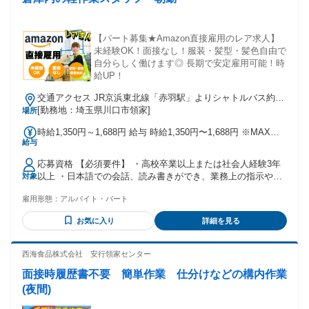
経験がある方や、 箱詰め、ラベル貼り・シール貼りなどの軽
作業経験がある方も活躍しているお仕事です！ その他、 工場
での製造経験（梱包・包装・組立・加工など）や、 簡単なラ
【パート募集★Amazon直接雇用のレア求人】
イン作業の経験がある方も経験を活かして働いています。
未経験OK！面接なし！服装・髪型・髪色自由で
自分らしく働けます◎ 長期で安定雇用可能！時
給UP！
交通アクセス JR京浜東北線「赤羽駅」よりシャトルバス約30
分 赤羽駅／赤羽岩淵駅／谷在家二丁目から国際興業バス乗
[勤務地：埼玉県川口市領家]
場所
車、「榎木橋」または「山王橋際」で下車、徒歩約6分 ※シャ
時給1,350円～1,688円 給与 時給1,350円〜1,688円 ※MAX時
トルバス運行あり ※自転車通勤可 ※車、バイク通勤不可
給与
給は深夜手当込みの金額です。
応募資格 【必須要件】 ・高校卒業以上または社会人経験3年
以上 ・日本語での会話、読み書きができ、業務上の指示や安
対象
全ルールなどの理解ができる ・スマートフォン程度の機器操
雇用形態：
アルバイト・パート
作ができる（業務で専用端末を使用するため） ※在留資格に
基づく就労時間・就労範囲の制限により勤務条件を満たせな
お気に入り
詳細を見る
い場合は、ご応募いただけません。 ＼こんな方も活躍してい
ます／ ・軽作業未経験の方 ・パート・アルバイトで倉庫内作
業の経験がある方 ・定年後の第二の人生として！ ・Amazon
西海食品株式会社 安行領家センター
で働いてみたい方 商品検品、仕分けやピッキングなどの倉庫
面接時履歴書不要 簡単作業 仕分けなどの構内作業
内作業の経験がある方や、 箱詰め、ラベル貼り・シール貼り
などの軽作業経験がある方も活躍しているお仕事です！ その
(夜間)
他、 工場での製造経験（梱包・包装・組立・加工など）や、