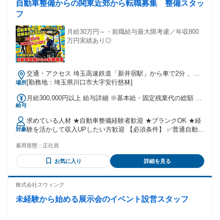
自動車整備からの関東近郊から転職募集 整備スタッ
フ
月給30万円～・前職給与最大限考慮／年収800
万円実績あり◎
交通・アクセス 埼玉高速鉄道「新井宿駅」から車で2分 、埼
玉高速鉄道「南鳩ヶ谷駅」から車で12分 、武蔵野線「東川口
[勤務地：埼玉県川口市大字安行慈林]
場所
駅」から車で14分
月給300,000円以上 給与詳細 ※基本給・固定残業代の総額 基
給与
本給：月給 24万6650円 〜 固定残業代：あり 1ヶ月あたり5万
3350円（固定残業時間：1ヶ月あたり30時間） 固定残業時間
求めている人材 ★自動車整備経験者歓迎 ★ブランクOK ★経
を超えた勤務時間については別途残業代を支給する 【一律手
験を活かして収入UPしたい方歓迎 【必須条件】 ✅普通自動車
対象
当】 全員に一律で支払われる通勤・皆勤・家族手当金額：な
免許 ✅整備業務経験がある方 【歓迎条件】 ✅2級自動車整備
し 全員に一律で支払われるその他手当金額：なし ※給与はこ
雇用形態：
正社員
士 ✅自動車整備士資格 ✅ディーラーでの整備経験 ✅整備工場
れまでの経験年数や 対応可能機種に応じて決定します ※前職
での勤務経験 ✅大型車、トラック整備経験 ✅建機、重機整備
給与も最大限考慮します ・昇給あり（随時） ・賞与あり （2
お気に入り
詳細を見る
経験 こんな方歓迎です！ ・今より給与を上げたい方 ・経験
回/年：2ヶ月分） 【 手当 】 ・残業代別途支給 ・能力給手当
を正当に評価されたい方 ・整備技術の幅を広げたい方 ・安定
・職務手当 ・深夜手当 など
した会社で長く働きたい方 ・将来的に管理職を目指したい方
株式会社スウィング
未経験から始める展示会のイベント設営スタッフ