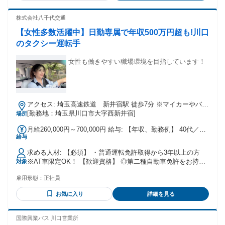
修施設にて座学・実車を使用した研修を実施します。 段階的
す仕事がしたい」 ✅ 「人間関係で気を使いすぎない仕事がい
にスキルを習得できるため、 未経験の方でも安心して一人立
い」 ✅ 「土日休みの正社員を探している」 ✅ 「未経験から
株式会社八千代交通
ちを目指せる環境です。
安定収入を目指したい」 ✅ 「地元近くで長く働きたい」 配送
【女性多数活躍中】日勤専属で年収500万円超も!川口
中は1人の時間が多いので、 自分のペースでコツコツ 進めた
い方にもぴったりです♪ 年齢の条件と理由：あり（例外事由3
のタクシー運転手
号のイ・44歳未満（長期勤続によるキャリア形成のため））
女性も働きやすい職場環境を目指しています！
アクセス: 埼玉高速鉄道 新井宿駅 徒歩7分 ※マイカーやバイ
ク等での通勤歓迎！
[勤務地：埼玉県川口市大字西新井宿]
場所
月給260,000円～700,000円 給与: 【年収、勤務例】 40代／入
給与
社2年目 06:00～15:00勤務 【年収】500万円程度 30代／入社
1年目 18:00～翌03:00勤務 【年収】600万円程度 60代／入社
求める人材: 【必須】 ・普通運転免許取得から3年以上の方
9年目 09:00～翌02:00勤務 【年収】550万円程度
※AT車限定OK！ 【歓迎資格】 ◎第二種自動車免許をお持ち
対象
の方 ◎タクシードライバー経験者の方 ・残業や休日出勤を強
雇用形態：
正社員
制されたくない方 ・プライベートも充実されたい方 ・運転が
好きな方 ・安定した所得を求めている方 ・シフトに融通が利
お気に入り
詳細を見る
く職場を希望する方 ・ライフスタイル優先思考の方
国際興業バス 川口営業所