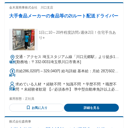
金木屋商事株式会社 川口支店
大手食品メーカーの食品等の2tルート配送ドライバー
1日に10～20件程度訪問♪週休2日！住宅手当あ
り⭐︎
交通・アクセス 埼玉スタジアム線「川口元郷駅」より徒歩17
分
[勤務地：〒332-0031埼玉県川口市青木]
場所
月給286,020円～329,040円 給与詳細 基本給：月給 28万6020
給与
円 〜 32万9040円 固定残業代：あり 【一律手当】 全員に一律
で支払われる通勤・皆勤・家族手当金額：あり 全員に一律で
求めている人材 ＊経験不問 ＊知識不問 ＊学歴不問 ＊職歴不
支払われるその他手当金額：なし ※年2回賞与含む（業績連
問 ＊未経験者歓迎 【✅必須条件】 準中型自動車免許以上必須
対象
動） ※別途、各種手当の支給あり 【給与の説明】 ◆繁忙期
→中型免許や大型免許を お持ちの方も歓迎です ・業務遂行に
「5月～10月」 月給32万9040円（固定残業60h分含む、超過
雇用形態：
正社員
支障のない ビジネスレベルの日本語能力 【✅歓迎条件】 2～
別） ◆閑散期「11月～4月」 月給28万6020円（固定残業30h
4tトラックの運転経験者 年齢の条件と理由：あり（例外事由3
分含む、超過別） ※給与に住宅手当3万円、家族手当1.5万円
お気に入り
詳細を見る
号のイ・45歳未満（長期勤続によるキャリア形成のため））
を含む ※現在、人事制度改革を進行中で、より働き甲斐のあ
る制度の導入を目指しています
株式会社森商事