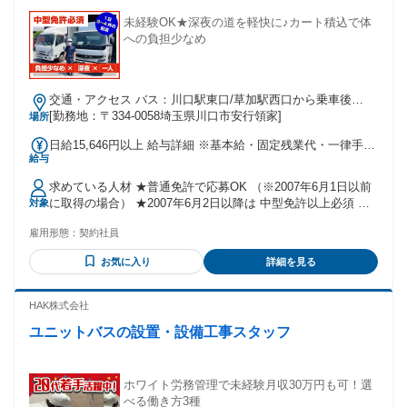
未経験OK★深夜の道を軽快に♪カート積込で体
への負担少なめ
交通・アクセス バス：川口駅東口/草加駅西口から乗車後
「川口緑化センター」下車徒歩5分 ★車・バイク・自転車通勤
[勤務地：〒334-0058埼玉県川口市安行領家]
場所
OK
日給15,646円以上 給与詳細 ※基本給・固定残業代・一律手当
給与
の総額 基本給：日給 1万820円 〜 固定残業代：あり 1日あた
り3726円（固定残業時間：1日あたり2時間） 固定残業時間を
求めている人材 ★普通免許で応募OK （※2007年6月1日以前
超えた勤務時間については別途残業代を支給する 【一律手
に取得の場合） ★2007年6月2日以降は 中型免許以上必須 ＜
対象
当】 全員に一律で支払われる通勤・皆勤・家族手当金額：な
こんな方も大歓迎＞ ✅免許取り立ての方 ✅ドライバー経験が
し 全員に一律で支払われるその他手当金額：あり 1日あたり
雇用形態：
契約社員
浅い方 ✅ドライバー未経験の方 ＜こんな方が活躍中！＞ 「前
1100円 ＜給与内訳＞ 基本給:10,820円～ 一律で支払われるそ
職はコンビニ勤務で全くの未経験」 「運送業に興味があっ
の他手当の内訳 技能手当:300円 精勤手当:800円
お気に入り
詳細を見る
て」 「車に乗るのが好き」 「自分にもやれそうだったから」
など 運転に自信が持てるまで、 営業所の駐車場で練習OK♪
全く違う仕事から転職してきた方も 多数活躍中です！
HAK株式会社
ユニットバスの設置・設備工事スタッフ
ホワイト労務管理で未経験月収30万円も可！選
べる働き方3種