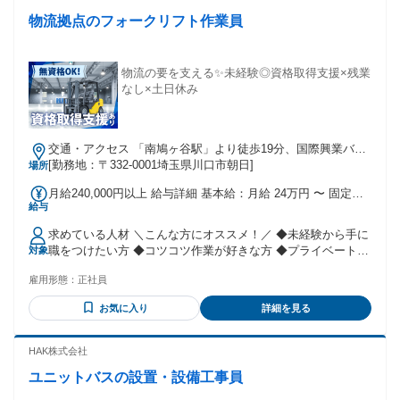
物流拠点のフォークリフト作業員
物流の要を支える✨未経験◎資格取得支援×残業
なし×土日休み
交通・アクセス 「南鳩ヶ谷駅」より徒歩19分、国際興業バス
「朝日四丁目」より徒歩3分
[勤務地：〒332-0001埼玉県川口市朝日]
場所
月給240,000円以上 給与詳細 基本給：月給 24万円 〜 固定残
給与
業代：なし 【一律手当】 全員に一律で支払われる通勤・皆
勤・家族手当金額：なし 全員に一律で支払われるその他手当
求めている人材 ＼こんな方にオススメ！／ ◆未経験から手に
金額：なし ◆昇給あり
職をつけたい方 ◆コツコツ作業が好きな方 ◆プライベートも
対象
大切にしたい方 ◆安定した働き方を求めている方 「家庭や趣
雇用形態：
正社員
味等と両立したい」 そんな方でも無理なく活躍できますよ♪
お気に入り
詳細を見る
HAK株式会社
ユニットバスの設置・設備工事員