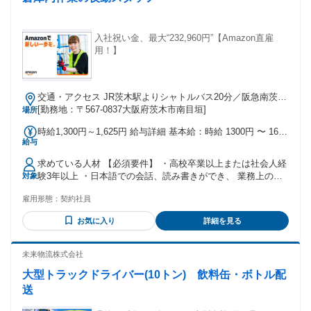
入社祝い金、最大“232,960円”【Amazon直雇
用！】
交通・アクセス JR茨木駅よりシャトルバス20分／阪急南茨木
駅よりシャトルバス25分
[勤務地：〒567-0837大阪府茨木市南目垣]
場所
時給1,300円～1,625円 給与詳細 基本給：時給 1300円 〜 1625
給与
円
求めている人材 【必須要件】 ・高校卒業以上または社会人経
験3年以上 ・日本語での会話、読み書きができ、 業務上の指
対象
示や安全ルールなどの理解ができる ・スマートフォン程度の
雇用形態：
契約社員
機器操作ができる （業務で専用端末を使用するため） ※在留
資格に基づく就労時間・就労範囲の 制限により勤務条件を満
お気に入り
詳細を見る
たせない場合は、 ご応募いただけません。 ＼こんな方も活躍
しています／ ・軽作業未経験の方 ・パート・アルバイトで倉
庫内作業の 経験がある方 ・Amazonで働いてみたい方 ・夜間
未来物流株式会社
働いてしっかり稼ぎたい方 ・キャリアアップが可能な企業で
大型トラックドライバー(10トン) 飲料缶・ボトル配
働きたい 商品検品、仕分けやピッキングなどの 倉庫内作業の
経験がある方や、 箱詰め、ラベル貼り・シール貼りなどの 軽
送
作業経験がある方も活躍しているお仕事です！ その他、 工場