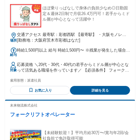
ほぼ乗りっぱなしで身体の負担少なめ◎日勤固
定＆週休2日制で月収26.4万円可！若手からミド
ル層が中心となって活躍中！
交通アクセス 最寄駅：彩都西駅 【最寄駅】 ・大阪モノレー
ル彩都線「彩都西駅」よりバイク・自転車で約5～10分 ✅️各線
[勤務地：大阪府茨木市彩都はなだ]
場所
「茨木駅」「茨木市駅」「高槻市駅」「千里中央駅」等の 主
時給1,500円以上 給与 時給1,500円〜 ※残業が発生した場合
要エリアからもアクセス良好！ バイクや自転車での通勤者が
給与
は、法定通り残業手当を全額支給いたします。 ※シフトカッ
多数活躍中です！ ✅️バイク通勤OK、自転車通勤OK （車通勤
ト（会社都合による急な休み調整）はありません。
も相談可能）
応募資格 ＼20代・30代・40代の若手からミドル層が中心とな
って活気ある職場を作っています／ 【必須条件】 フォークリ
対象
フト運転技能講習修了証（リフト免許）をお持ちの方 ■学
雇用形態：
派遣社員
歴・職歴不問！ ■実務未経験・ブランクがある方も歓迎！ ＜
こんな方にピッタリのお仕事です！＞ ・免許を活かして、日
お気に入り
詳細を見る
勤のみでしっかり稼ぎたい方（月収26万円以上可能） ・自分
のペースでモクモク・コツコツ作業するのが好きな方 ・ペー
パードライバーからスタートしたい方、久しぶりの社会復帰
未来物流株式会社
を目指す方も歓迎！
フォークリフトオペレーター
【未経験歓迎！】平均月給30万〜/賞与年2回/会
社負担で免許取得可能