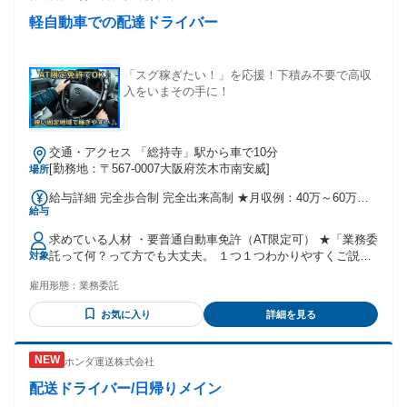
以上 ［7割会社負担］ 上記の条件にあてはまらない方 ＼ こん
軽自動車での配達ドライバー
な方はぜひ！ ／ ・朝ゆっくりのスタートがいい ・子どもや
パートナーと過ごす時間が欲しい ・働く時間を相談したい ・
しっかり休みも確保したい ・免許を活かして活躍したい ・ド
ライバーの仕事に挑戦したい ＊30代・40代・50代活躍中 ＊経
「スグ稼ぎたい！」を応援！下積み不要で高収
験の浅い方・ブランクがある方も歓迎
入をいまその手に！
交通・アクセス 「総持寺」駅から車で10分
[勤務地：〒567-0007大阪府茨木市南安威]
場所
給与詳細 完全歩合制 完全出来高制 ★月収例：40万～60万円
給与
(フル勤務の場合) ★週払い制も有り(当社規定による) ★休憩時
間や仕事量は自分で調節ＯＫ！ ★しっかり勤務で月収70万円
求めている人材 ・要普通自動車免許（AT限定可） ★「業務委
を超える方もいます♪
託って何？って方でも大丈夫。 １つ１つわかりやすくご説明♪
対象
現場見学も対応してますので、 「まずは見て、知りたい」と
雇用形態：
業務委託
いう希望もOKです♪ ★性別・経験不問！ ※20代～50代の幅広
い年齢層が活躍中！女性ドライバーも増えています！ 「配送
お気に入り
詳細を見る
業が初めて」「地理が苦手」そんな方も大丈夫！ 専用アプリ
でルート案内が自動表示されるので、土地勘がなくても安心
です。 …スマホ操作がスムーズにできる方なら 特にかんたん
ホンダ運送株式会社
に覚えていただけます♪ 端末操作を使いこなして業務効率UP
すれば、 その分効率良く収入がUPしますよ～♪ ★「おしゃべ
配送ドライバー/日帰りメイン
りは得意じゃない、、、 けどちゃんと対応することはでき