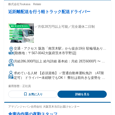
庫内作業の 経験がある方 ・Amazonで働いてみたい方 ・キャ
株式会社Tsukasa Relate
リアアップが可能な企業で働きたい ・個性を認め合い、自分
近距離配送を行う軽トラック配送ドライバー
らしく働きたい 商品検品、仕分けやピッキングなどの 倉庫内
作業の経験がある方や、 箱詰め、ラベル貼り・シール貼りな
どの 軽作業経験がある方も活躍しているお仕事です！ その
他、 工場での製造経験（梱包・包装・組立・加工 など）や、
✅月収28万円以上可能／完全週休二日制
簡単なライン作業の経験がある方 も経験を活かして働いてい
ます。
交通・アクセス 阪急「南茨木駅」から徒歩19分 駐輪場あり！
車・バイク・自転車通勤OK
[勤務地：〒567-0042大阪府茨木市宇野辺]
場所
月給286,000円以上 給与詳細 基本給：月給 28万6000円 〜 固
給与
定残業代：あり 【一律手当】 全員に一律で支払われる通勤・
皆勤・家族手当金額：なし 全員に一律で支払われるその他手
求めている人材 【必須資格】 ✅普通⾃動⾞運転免許 （AT限
当金額：なし 上記日給には固定残業代 （2時間）：3,096円含
定可） ドライバー未経験でもOK！ 弊社は前向きな姿勢を ⼀
対象
む ※給与は経験などに応じて変動
番評価いたします！ これまでの経験ももちろん⼤事ですが、
雇用形態：
正社員
経験が浅い方でも前向きに 頑張れる⽅であれば⼤歓迎です︕
お気に入り
詳細を見る
アマゾンジャパン合同会社 大阪茨木当日お届けセンター
倉庫内作業の夜勤スタッフ