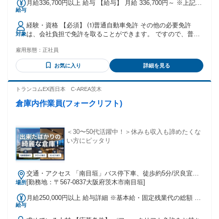
月給336,700円以上 給与 【給与】 月給 336,700円～ ※上記に
給与
は固定残業代を含む。 ・固定残業代：あり(給与形態と同じ単
位で支給) ・1ヶ月あたり65,940円(固定残業時間：1ヶ月あた
経験・資格 【必須】 ⑴普通自動車免許 その他の必要免許
り42時間) ・固定残業時間を超えた勤務時間については別途残
は、会社負担で免許を取ることができます。 ですので、普通
対象
業代を支給する。 【別途下記手当あり】 ☆賞与／年2回(7
免許がある方は、ご応募歓迎です！ 〇女性ドライバー(トラガ
月・12月) ☆昇給／年2回(2月・8月) ☆通勤手当 ☆残業手当 ☆
雇用形態：
正社員
ール)も全社で50名弱活躍中！ 今年も女性ドライバーが入社し
猛暑手当 ☆役職手当 ☆休日手当 ※21日以上勤務の場合支給
ました♪ ・主婦(主夫)さんや中高年の方も幅広く活躍中です。
【その他にも下記のような制度があります】 〇借り上げ社宅
お気に入り
詳細を見る
・完全未経験から始めた先輩多数活躍中♪ ※22時～翌5時は18
制度 ・勤務先住所が現住所から遠方の方に対し、家賃の一部
歳以上の方(深夜帯勤務があるため、例外事由2号による)
を会社が負担します。 〇財形貯蓄制度 〇従業員持ち株制度
トランコムEX西日本 C-AREA茨木
〇退職金制度 【交通費】 〇車・バイク・自転車通勤OK！ 〇
無料駐車場あり
倉庫内作業員(フォークリフト)
＜30〜50代活躍中！＞休みも収入も諦めたくな
い方にピッタリ
交通・アクセス 「南目垣」バス停下車、徒歩約5分/沢良宜駅
から徒歩36分（車13分）/阪急南茨木駅より直行無料シャトル
[勤務地：〒567-0837大阪府茨木市南目垣]
場所
バス有
月給250,000円以上 給与詳細 ※基本給・固定残業代の総額 基
給与
本給：月給 21万7239円 〜 固定残業代：あり 1ヶ月あたり3万
2761円（固定残業時間：1ヶ月あたり20時間42分） 固定残業