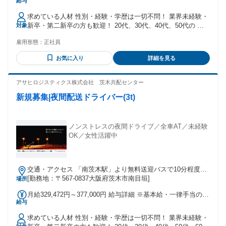
給与
額 基本給：月給 20万5013円 〜 25万2541円 固定残業代：な
し 【一律手当】 全員に一律で支払われる通勤・皆勤・家族手
求めている人材 性別・経験・学歴は一切不問！ 業界未経験・
当金額：あり 1ヶ月あたり12万4459円 〜 12万4459円 全員に
新卒・第二新卒の方も歓迎！ 20代、30代、40代、50代の 年
対象
一律で支払われるその他手当金額：なし ※給与には一律業務
齢層の広いドライバーが活躍しています！ ＜必須条件＞ ＊要
手当など12万4459円を含む
雇用形態：
正社員
普通自動車免許 ＜先輩ドライバーの前職例＞ 事務、販売職、
軽貨物ドライバー、 トラック運転手、大型ドライバー、 トラ
お気に入り
詳細を見る
ックドライバー、2tドライバー、 運送、運転手、4tドライバ
ー、 10tドライバー、派遣、期間工 など ＜業界大手で安定収
入を実現＞ 経験者は即戦力として大歓迎！ ルート配送の地道
アサヒロジスティクス株式会社 茨木共配センター
な仕事も、 物流運転手の慎重な技術も、 トラックドライバー
新規募集|夜間配送ドライバー(3t)
のタフさも大切な宝です 経験者の中には大型ドライバーとし
て ステップアップする方もいます。 自分が大切にされている
ことを実感しながら ノビノビと働けます。 ＜女性ドライバー
も活躍中＞ 車の運転が好きな方や 子育てに余裕ができた方が
ノンストレスの夜間ドライブ／全車AT／未経験
活躍しています。 時間の融通が効くため、 子育て世代の方や
OK／女性活躍中
シングルマザーのスタッフも活躍中です。 ＜定年62歳まで延
長＞ 長く安心して勤務することができます。
交通・アクセス 「南茨木駅」より無料送迎バスで10分程度！
マイカー通勤OK・無料駐車場あり
[勤務地：〒567-0837大阪府茨木市南目垣]
場所
月給329,472円～377,000円 給与詳細 ※基本給・一律手当の総
給与
額 基本給：月給 20万5013円 〜 25万2541円 固定残業代：な
し 【一律手当】 全員に一律で支払われる通勤・皆勤・家族手
求めている人材 性別・経験・学歴は一切不問！ 業界未経験・
当金額：あり 1ヶ月あたり12万4459円 〜 12万4459円 全員に