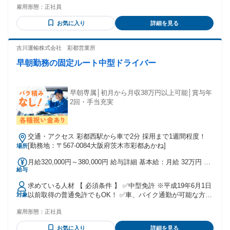
（直近実績のため業績により変動あり）
雇用形態：
正社員
方 ✅手に職をつけたい方、大歓迎！ ◤￣￣￣￣￣￣￣￣￣￣
￣￣￣￣￣￣￣￣￣ 必須条件は「中型免許」のみ！ ＿＿＿＿
お気に入り
詳細を見る
＿＿＿＿＿＿＿＿＿＿＿＿＿＿＿◢ 業界未経験でも挑戦可能
ですが、 これまで土木や現場作業の経験を お持ちの方は即戦
力として歓迎します◎ 「体を動かす仕事で社会に貢献した
吉川運輸株式会社 彩都営業所
い」 「インフラを守る仕事に誇りを持ちたい」 そんな方をお
早朝勤務の固定ルート中型ドライバー
待ちしています！ 20代～40代が中心に活躍中！ 現場は必ず複
数名で対応するため、 わからないこともすぐに相談できま
す。 スタッフ同士のチームワークも良く、 安心して長く続け
られる職場です！
早朝専属│初月から月収38万円以上可能│賞与年
2回・手当充実
交通・アクセス 彩都西駅から車で2分 採用まで1週間程度！
[勤務地：〒567-0084大阪府茨木市彩都あかね]
場所
月給320,000円～380,000円 給与詳細 基本給：月給 32万円 〜
給与
38万円 固定残業代：なし 【一律手当】 全員に一律で支払わ
れる通勤・皆勤・家族手当金額：なし 全員に一律で支払われ
求めている人材 【 必須条件 】 ✅中型免許 ※平成19年6月1日
るその他手当金額：なし 前職のスキル・経験を考慮して、給
以前取得の普通免許でもOK！ ✅車、バイク通勤が可能な方
対象
与を決定します。 ・交通費規定支給（1万8000円/月） ・昇給
（車庫にトラックを取りに行く際に必須のため） 【 経験者は
あり（年1回） ・賞与あり（年2回） ・家族手当（配偶者：
雇用形態：
正社員
優遇します！ 】 3tドライバー経験者、ルート配送や 中型・大
5000円/月、お子様1名にき7000円/月※20歳未満） ・傷病手当
型トラック運転手など、 ドライバー経験をお持ちの方は優遇
・時間外手当 ・資格手当 ・役職手当 ・リーダー手当 ・深夜
お気に入り
詳細を見る