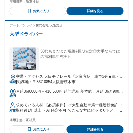
雇用形態：
派遣社員
ークリフト運転技能講習修了証（リフト免許）をお持ちの方
■学歴・職歴は一切問いません。 ■実務未経験・ブランクがあ
お気に入り
詳細を見る
る方も大歓迎です！ ＜こんな方なら大活躍＆スグに馴染めま
す！＞ ・せっかく取得したフォークリフト資格を活かして、
安定した収入を得たい方 ・体力を消耗するハードな手作業が
アートバンライン株式会社 大阪支店
なく、乗車メインで働ける仕事を探している方 ・髪型や髪色
大型ドライバー
など、自分らしいおしゃれを尊重できる職場でのびのび働き
たい方
50代もまだまだ現役✊長期安定◎大手ならでは
の福利厚生充実✨
交通・アクセス 大阪モノレール「沢良宜駅」車で3分★車・バ
イク通勤OK★無料駐車場あり
[勤務地：〒567-0854大阪府茨木市]
場所
月給369,000円～418,530円 給与詳細 基本給：月給 36万9000
給与
円 〜 41万8530円 固定残業代：なし 【一律手当】 全員に一律
で支払われる通勤・皆勤・家族手当金額：あり 全員に一律で
求めている人材 【必須条件】 ✅大型自動車第一種運転免許 ・
支払われるその他手当金額：なし ※上記金額には 業績給と残
取得後1年以上 ・AT限定不可 ＼こんな方にピッタリ✨／ ￣￣
対象
業手当を含んでいます。 *【各種手当あり】* ￣￣￣￣￣￣￣
ｖ￣￣￣￣￣￣￣￣￣￣ ・安定した環境で長く働きたい方 ・
￣￣ ✅地域手当／2万9000円 ✅車格手当／10t：3万円 ✅家族
雇用形態：
正社員
コツコツ・モクモク作業が好きな方 ・安全運転を心がけられ
手当／子ども1人につき5,000円 ✅無事故手当／無事故継続
る方 ・体を動かす仕事が好きな方 ・一人の時間も大切にした
で、 ｜5,000円～最大30,000円まで支給‼ ✅休日出勤手当／日
お気に入り
詳細を見る
い方 ・責任感を持って仕事に取り組める方 ・地元で腰を据え