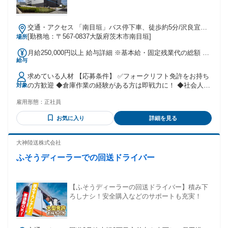
交通・アクセス 「南目垣」バス停下車、徒歩約5分/沢良宜駅
から徒歩36分（車13分）/阪急南茨木駅より直行無料シャトル
[勤務地：〒567-0837大阪府茨木市南目垣]
場所
バス有
月給250,000円以上 給与詳細 ※基本給・固定残業代の総額 基
給与
本給：月給 21万7239円 〜 固定残業代：あり 1ヶ月あたり3万
2761円（固定残業時間：1ヶ月あたり20時間42分） 固定残業
求めている人材 【応募条件】 ✅フォークリフト免許をお持ち
時間を超えた勤務時間については別途残業代を支給する 【一
の方歓迎 ◆倉庫作業の経験がある方は即戦力に！ ◆社会人デ
対象
律手当】 全員に一律で支払われる通勤・皆勤・家族手当金
ビュー・第二新卒も応援 ◆フリーターからのステップアップ
額：なし 全員に一律で支払われるその他手当金額：なし ※固
雇用形態：
正社員
にも最適 ◆20〜40代の幅広い世代が活躍中！ ＼ 経験者の即
定残業を超えた残業は、別途残業代を支給 ※経験や能力を考
戦力採用です ／ 他社での経験を高く評価します！ 「今の職
慮して決定
お気に入り
詳細を見る
場は給与が上がらない」 「もっと大きな案件に携わりたい」
そんな不満を成長の糧にしませんか？ あなたのスキルを最大
限に引き出します。
大神陸送株式会社
ふそうディーラーでの回送ドライバー
【ふそうディーラーの回送ドライバー】積み下
ろしナシ！安全購入などのサポートも充実！