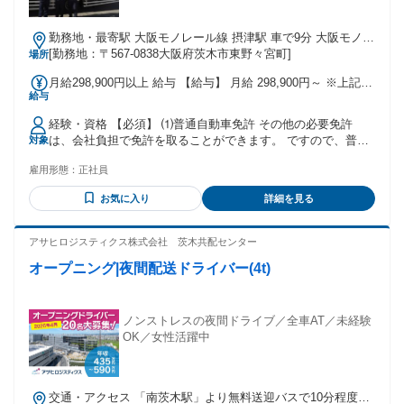
勤務地・最寄駅 大阪モノレール線 摂津駅 車で9分 大阪モノレ
ール線 沢良宜駅 車で10分 阪急京都本線 南茨木駅 車で15分
[勤務地：〒567-0838大阪府茨木市東野々宮町]
場所
※茨木ICより車で15分
月給298,900円以上 給与 【給与】 月給 298,900円～ ※上記に
給与
は固定残業代を含む。 ・固定残業代：あり(給与形態と同じ単
位で支給) ・1ヶ月あたり65,940円(固定残業時間：1ヶ月あた
経験・資格 【必須】 ⑴普通自動車免許 その他の必要免許
り42時間) ・固定残業時間を超えた勤務時間については別途残
は、会社負担で免許を取ることができます。 ですので、普通
対象
業代を支給する。 【別途下記手当あり】 ☆賞与／年2回(7
免許がある方は、ご応募歓迎です！ 〇女性ドライバー(トラガ
月・12月) ☆昇給／年2回(2月・8月) ☆通勤手当 ☆残業手当 ☆
雇用形態：
正社員
ール)も全社で50名弱活躍中！ 今年も女性ドライバーが入社し
役職手当 ☆猛暑手当 ☆休日手当 ※21日以上勤務の場合支給
ました♪ ・主婦(主夫)さんや中高年の方も幅広く活躍中です。
【その他にも下記のような制度があります】 〇借り上げ社宅
お気に入り
詳細を見る
・完全未経験から始めた先輩多数活躍中♪
制度 ・勤務先住所が現住所から遠方の方に対し、家賃の一部
を会社が負担します。 〇財形貯蓄制度 〇従業員持ち株制度
アサヒロジスティクス株式会社 茨木共配センター
〇退職金制度 【交通費】 〇車・バイク・自転車通勤OK！ 〇
無料駐車場あり
オープニング|夜間配送ドライバー(4t)
ノンストレスの夜間ドライブ／全車AT／未経験
OK／女性活躍中
交通・アクセス 「南茨木駅」より無料送迎バスで10分程度！