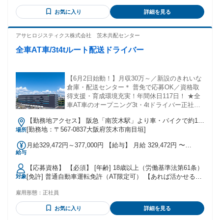
スタッフ アルバイト・パートの 経験を活かして正社員デビュ
お気に入り
詳細を見る
ー」 「大型トラック車の運転が好き」 「長期で安定して働き
続けることが 出来そうな仕事を探している」 …という方など
も大歓迎です！ 年齢の条件と理由：あり（例外事由3号のイ・
アサヒロジスティクス株式会社 茨木共配センター
60歳未満（長期勤続によるキャリア形成のため））
全車AT車/3t4tルート配送ドライバー
【6月2日始動！】月収30万～／新設のきれいな
倉庫・配送センター＊ 普免で応募OK／資格取
得支援・育成環境充実！年間休日117日！ ★全
車AT車のオープニング3t・4tドライバー正社員
募集！★
【勤務地アクセス】 阪急「南茨木駅」より車・バイクで約13
分 京阪「光善寺駅」より車・バイクで約15分 ＊「南茨木駅」
[勤務地：〒567-0837大阪府茨木市南目垣]
場所
より無料送迎シャトルバスあり 〇車・バイク通勤OK（駐車場
月給329,472円～377,000円 【給与】 月給 329,472円 〜
完備）
給与
377,000円 【給与備考】 月給329,472円～377,000円 ※一律手
当含む ※給与幅は経験・勤務等による 【別途支給】 ・各種
【応募資格】 【必須】 [年齢] 18歳以上（労働基準法第61条）
手当 ・通勤手当（交通費規定支給：上限24,400円／月）
[免許] 普通自動車運転免許（AT限定可） 【あれば活かせる】
対象
[免許] 準中型または中型免許
雇用形態：
正社員
お気に入り
詳細を見る