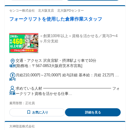
数分支給
て働きたい方 ・セカンドキャリアを考えている方 ◆経験不問
◆年齢不問 ◆未経験者歓迎 ◆子育て世代歓迎 ◆ブランクOK
センコー株式会社 北大阪支店 北大阪PDセンター
◆経験者・有資格者歓迎 ◆既卒歓迎 ◆転職回数不問 《こん
フォークリフトを使用した倉庫作業スタッフ
な経験を活かせます！》 運転手、大型ドライバー、配送 トラ
ック運転手、運送、 運転手ドライバー、送迎ドライバー、 2
ｔドライバー、4ｔドライバーなど
＜創業100年以上＞資格を活かせる／賞与3〜4
ヶ月分支給
交通・アクセス 沢良宜駅・摂津駅より車で10分
[勤務地：〒567-0853大阪府茨木市宮島]
場所
月給210,000円～270,000円 給与詳細 基本給：月給 21万円 〜
給与
27万円 固定残業代：なし 【一律手当】 全員に一律で支払わ
れる通勤・皆勤・家族手当金額：なし 全員に一律で支払われ
求めている人材 ━━━━━━━━━━━━━━━━━━ フォ
るその他手当金額：なし ※経験・能力を考慮して決定します
ークリフト資格を活かせる仕事
対象
※残業代は別途全額支給します
━━━━━━━━━━━━━━━━━━ 【必須条件】 フォー
雇用形態：
正社員
クリフト資格をお持ちの方 実務経験の年数は問いません！ ブ
ランクがある方もOKです◎ 学歴や年齢ではなく、 仕事に向
お気に入り
詳細を見る
き合う姿勢や人柄を 大切にしています✨ 現在は20～40代の男
女が多数在籍！ 10年以上活躍している ベテランスタッフも多
数いますので 安心して始められますよ◎
大神陸送株式会社