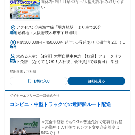
での製造経験（梱包・包装・組立・加工 など）や、簡単なラ
週休2日制！月給30万～/大型免許/休み取りやす
イン作業の経験がある方 も経験を活かして働いています。
い
アクセス: ◇南海本線「羽倉崎駅」より車で10分
[勤務地：大阪府茨木市東宇野辺町]
場所
月給300,000円～450,000円 給与: ◇昇給あり ◇賞与年2回（7
給与
月・12月／業績による） ◇交通費規定支給（月24,000円ま
で） ◇退職金制度あり
求める人材: 【必須】大型自動車免許 【歓迎】フォークリフ
ト免許 （なくてもOK！入社後、会社負担で取得可） 学歴不
対象
問、ブランクOK！！
雇用形態：
正社員
お気に入り
詳細を見る
ダイセーエブリー二十四株式会社
コンビニ・中型トラックでの近距離ルート配送
≪完全未経験でもOK!≫普通免許で応募◎お昼
～の勤務！入社後でもシフト変更◎定着率は
94%です！