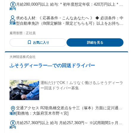
さい ⇒ https://system-
月給280,000円以上 給与: * 初年度想定年収：420万円以上 * 月
rg.co.jp/recruit/job/field-staff/
給与
給：28万円以上 * 賞与：年3回（夏季・冬季・決算賞与）※２
年目以降 * 休日：年間休日115日以上 * 免許取得支援（中型限
求める人材: 《 応募条件・こんなあなたへ 》 ◆ 必須条件：中
定解除等の費用サポート／規定あり） ✅ 詳しい募集条件はこ
型自動車免許（8t限定解除・限定どちらも可）以上をお持ちの
対象
ちらから https://system-rg.co.jp/recruit/job/field-staff/
方 ◆ 必須条件：AT限定不可 当社はお人柄と安全運転への意
雇用形態：
正社員
識を最重視しているため、 学歴不問・職歴不問・回送の実務
未経験の方も大歓迎です。 安心してご応募ください。 ＼ こ
お気に入り
詳細を見る
んな方にピッタリです ／ * 30代・40代で、これからのキャリ
アを考え直したい・キャリアアップしたい方 * 単独の個人作
業だけでなく、仲間と協力してチームで成果を出したい方 *
大神陸送株式会社
挨拶や気配りなど、お互いに気持ちよく働ける「人柄」や
ふそうディーラー―での回送ドライバー
「協調性」を大切にできる方 * 将来的にはリーダーや拠点管
理業務など、上を目指してチャレンジしたい意欲のある方 ＼
以下の経験がある方は即戦力で活躍！ ／ * 4tトラック、中型
ダンプ、配送・配達ドライバーの経験 * レンタカーショップ
運転だけでOK！ムリなく働けるふそうディーラ
での車両回送、洗車、店舗受付の経験 * 自動車ディーラー、
ー回送ドライバー募集
整備工場、オークション会場等での回送運転手経験 学歴不問
｜未経験歓迎｜ブランク歓迎｜年齢不問｜車通勤OK｜転勤な
し ✼┈┈┈┈┈┈┈┈┈┈┈┈┈┈┈┈┈┈┈✼
交通アクセス R2歌島橋交差点を十三（塚本）方面に淀川通り
を600m進み、野里2交差点左側
[勤務地：大阪府茨木市野々宮]
場所
月給257,360円以上 給与 月給257,360円～ ※試用期間1ヶ月有
給与
（同条件） 固定残業代（17,360円/10h）を含む。超過分につ