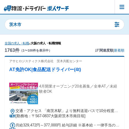
茨木市
全国の求人・転職
大阪の求人・転職情報
>
1763
件
関連度順
|
新着順
（
1
〜
100
件を表示中）
アサヒロジスティクス株式会社 茨木共配センター
AT免許OK|食品配送ドライバー(4t)
4月開業オープニング20名募集／全車AT／未経
験者OK
交通・アクセス 「南茨木駅」より無料送迎バスで10分程度！
マイカー通勤OK・無料駐車場あり
[勤務地：〒567-0837大阪府茨木市南目垣]
場所
月給329,472円～377,000円 給与詳細 ※基本給・一律手当の総