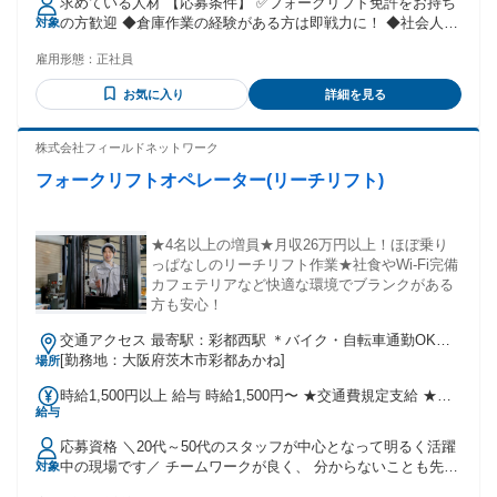
求めている人材 【応募条件】 ✅フォークリフト免許をお持ち
時間を超えた勤務時間については別途残業代を支給する 【一
の方歓迎 ◆倉庫作業の経験がある方は即戦力に！ ◆社会人デ
対象
律手当】 全員に一律で支払われる通勤・皆勤・家族手当金
ビュー・第二新卒も応援 ◆フリーターからのステップアップ
額：なし 全員に一律で支払われるその他手当金額：なし ※固
雇用形態：
正社員
にも最適 ◆20〜40代の幅広い世代が活躍中！ ＼ あなたの腕
定残業を超えた残業は、別途残業代を支給 ※経験や能力を考
を高く買います ／ これまでの苦労や経験を、 ここでは「価
慮して決定
お気に入り
詳細を見る
値」として評価します。 サービス残業やアナログ管理に 疲れ
た方こそ、当社の環境の良さを 実感していただけるはずで
す！
株式会社フィールドネットワーク
フォークリフトオペレーター(リーチリフト)
★4名以上の増員★月収26万円以上！ほぼ乗り
っぱなしのリーチリフト作業★社食やWi-Fi完備
カフェテリアなど快適な環境でブランクがある
方も安心！
交通アクセス 最寄駅：彩都西駅 ＊バイク・自転車通勤OK！
＊車通勤も相談可能ですので、 面接時にお気軽にお声がけく
[勤務地：大阪府茨木市彩都あかね]
場所
ださい。
時給1,500円以上 給与 時給1,500円〜 ★交通費規定支給 ★残
給与
業代全額支給 ★シフトカットなし！安定してガッツリ稼げま
す。
応募資格 ＼20代～50代のスタッフが中心となって明るく活躍
中の現場です／ チームワークが良く、 分からないことも先輩
対象
や当社スタッフが丁寧にフォローします◎ ＜必須要件＞ フォ