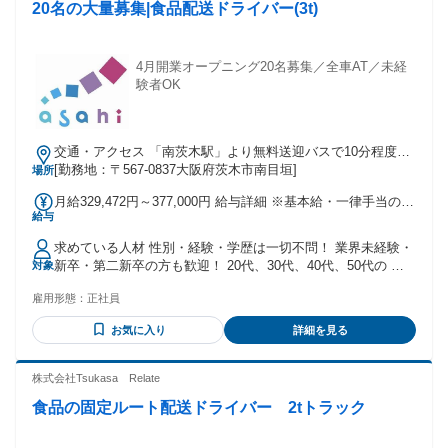
20名の大量募集|食品配送ドライバー(3t)
んな方にピッタリ！歓迎条件
━━━━━━━━━━━━━━━━━━━━━━━━ ◆ 未経
験からスタートしたい方 ・「社会人経験が浅い」「正社員デ
ビューを目指したい」 という方も大歓迎！ ・先輩のほとんど
4月開業オープニング20名募集／全車AT／未経
が未経験スタートなので、 はじめての不安もしっかり理解し
験者OK
てフォローします◎ ◆ 経験やスキルを活かしたい方 ・倉庫
作業や軽作業の経験がある方 ・フォークリフト免許をお持ち
の方（即戦力として活躍可能！） ◆ 働きやすさを重視したい
交通・アクセス 「南茨木駅」より無料送迎バスで10分程度！
方 ・モクモクと作業に集中するのが好きな方 ・チームワーク
マイカー通勤OK・無料駐車場あり
[勤務地：〒567-0837大阪府茨木市南目垣]
場所
を大切にしながら、長く安定して働きたい方
━━━━━━━━━━━━━ 【2】安心のフォロー体制＆職場
月給329,472円～377,000円 給与詳細 ※基本給・一律手当の総
の雰囲気 ━━━━━━━━━━━━━ 若手社員を中心に、活
給与
額 基本給：月給 20万5013円 〜 25万2541円 固定残業代：な
気にあふれた明るい職場です！ 面倒見の良い先輩ばかりなの
し 【一律手当】 全員に一律で支払われる通勤・皆勤・家族手
で、 入社後はできることから少しずつ慣れていけばOK。 わ
求めている人材 性別・経験・学歴は一切不問！ 業界未経験・
当金額：あり 1ヶ月あたり12万4459円 〜 12万4459円 全員に
からないことがあってもスグに聞ける環境が整っています◎
新卒・第二新卒の方も歓迎！ 20代、30代、40代、50代の 年
対象
一律で支払われるその他手当金額：なし ※給与には一律業務
━━━━━━━━━━━━━ 【3】自慢の職場環境！ 快適に
齢層の広いドライバーが活躍しています！ ＜必須条件＞ ＊要
手当など12万4459円を含む
働ける充実設備 ━━━━━━━━━━━━━ ◆ 6階の絶景リ
雇用形態：
正社員
普通自動車免許 ＜先輩ドライバーの前職例＞ 事務、販売職、
フレッシュ空間！ ・眺望抜群の綺麗な休憩室を完備！ 目の前
軽貨物ドライバー、 トラック運転手、大型ドライバー、 トラ
お気に入り
詳細を見る
に広がる景色を見ながらリラックスできます。 ・室内には
ックドライバー、2tドライバー、 運送、運転手、4tドライバ
「無人コンビニ」と「自動販売機」を設置！ 飲み物や軽食も
ー、 10tドライバー、派遣、期間工 など ＜業界大手で安定収
すぐ買えて便利です◎ ◆ 選べる通勤スタイル！ ・【無料シ
入を実現＞ 経験者は即戦力として大歓迎！ ルート配送の地道
株式会社Tsukasa Relate
ャトルバス運行中】 「彩都西駅」「JR茨木駅」の各駅から送
な仕事も、 物流運転手の慎重な技術も、 トラックドライバー
食品の固定ルート配送ドライバー 2tトラック
迎バスが出ているので、電車通勤もラクラク！ ・【マイカ
のタフさも大切な宝です 経験者の中には大型ドライバーとし
ー・バイク通勤OK】 天候を気にせず快適通勤！もちろん交通
て ステップアップする方もいます。 自分が大切にされている
費も支給いたします。
ことを実感しながら ノビノビと働けます。 ＜女性ドライバー