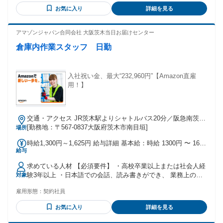
続けたい方 ・正社員として安定した生活を手にしたい方 ・待
お気に入り
詳細を見る
遇の良いところで働きたい方 ・将来も安心できるところで働
きたい方 ＊20代、30代、40代、50代活躍中
アマゾンジャパン合同会社 大阪茨木当日お届けセンター
倉庫内作業スタッフ 日勤
入社祝い金、最大“232,960円”【Amazon直雇
用！】
交通・アクセス JR茨木駅よりシャトルバス20分／阪急南茨木
駅よりシャトルバス25分
[勤務地：〒567-0837大阪府茨木市南目垣]
場所
時給1,300円～1,625円 給与詳細 基本給：時給 1300円 〜 1625
給与
円
求めている人材 【必須要件】 ・高校卒業以上または社会人経
験3年以上 ・日本語での会話、読み書きができ、 業務上の指
対象
示や安全ルールなどの理解ができる ・スマートフォン程度の
雇用形態：
契約社員
機器操作ができる （業務で専用端末を使用するため） ※在留
資格に基づく就労時間・就労範囲の 制限により勤務条件を満
お気に入り
詳細を見る
たせない場合は、 ご応募いただけません。 ＼こんな方も活躍
しています／ ・軽作業未経験の方 ・パート・アルバイトで倉