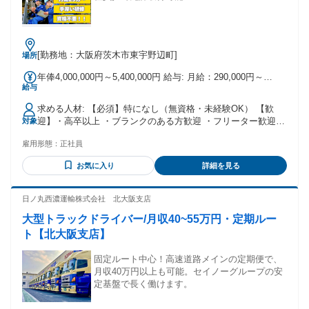
[勤務地：大阪府茨木市東宇野辺町]
場所
年俸4,000,000円～5,400,000円 給与: 月給：290,000円～
給与
350,000円 （月45時間の残業7万~8万円込） 未経験の方のご
入社でも平均月収として30万円以上が可能 【想定年収】 400
求める人材: 【必須】特になし（無資格・未経験OK） 【歓
万〜540万円 全体平均年収：470万円〜 【手当一覧】 家族手
迎】・高卒以上 ・ブランクのある方歓迎 ・フリーター歓迎
対象
当 通勤手当 夜勤手当 休日出勤手当が別途支給されます。 ※
・新卒歓迎／第二新卒歓迎 ・中高年活躍中／シニア活躍中 ・
みなしではなく実残業代をお支払いします。 ※残業なしの働
雇用形態：
正社員
フォークリフト免許取得者の方大歓迎！ 「免許はあるけど実
き方も可能です。ご相談ください。 ※残業代は100％支給
務経験がない」 「倉庫作業は初めて」 という方も大歓迎で
お気に入り
詳細を見る
す！ 丁寧に指導します。
日ノ丸西濃運輸株式会社 北大阪支店
大型トラックドライバー/月収40~55万円・定期ルー
ト【北大阪支店】
固定ルート中心！高速道路メインの定期便で、
月収40万円以上も可能。セイノーグループの安
定基盤で長く働けます。