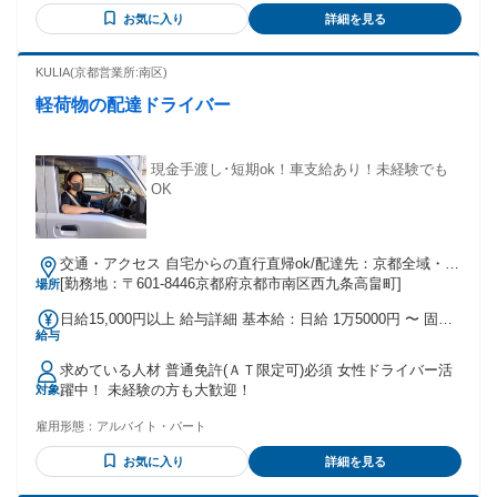
お気に入り
詳細を見る
KULIA(京都営業所:南区)
軽荷物の配達ドライバー
現金手渡し･短期ok！車支給あり！未経験でも
OK
交通・アクセス 自宅からの直行直帰ok/配達先：京都全域・滋
賀一部
[勤務地：〒601-8446京都府京都市南区西九条高畠町]
場所
日給15,000円以上 給与詳細 基本給：日給 1万5000円 〜 固定
給与
残業代：なし 【一律手当】 全員に一律で支払われる通勤・皆
勤・家族手当金額：なし 全員に一律で支払われるその他手当
求めている人材 普通免許(ＡＴ限定可)必須 女性ドライバー活
金額：なし ＋歩合 ・日払い･週払い可 ・実力に合わせて随時
躍中！ 未経験の方も大歓迎！
対象
昇給！ ┗現在日給2万円のスタッフもいますよ☆
雇用形態：
アルバイト・パート
お気に入り
詳細を見る