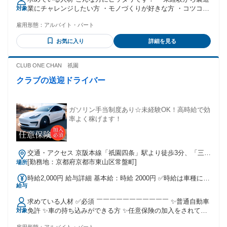
業にチャレンジしたい方 ・モノづくりが好きな方 ・コツコツ
対象
作業が得意な方 ・長期で安定して働きたい方 ・工場勤務が初
雇用形態：
アルバイト・パート
めての方 ・ブランクがある方 ・フリーターの方 ・20代・30
代・40代・50代前半まで活躍中
お気に入り
詳細を見る
CLUB ONE CHAN 祇園
クラブの送迎ドライバー
ガソリン手当制度あり☆未経験OK！高時給で効
率よく稼げます！
交通・アクセス 京阪本線「祇園四条」駅より徒歩3分、「三
条」駅より徒歩4分、阪急京都線「京都河原町」駅より徒歩5
[勤務地：京都府京都市東山区常盤町]
場所
分、地下鉄東西線「三条京阪」駅より徒歩8分
時給2,000円 給与詳細 基本給：時給 2000円 ✅時給は車種によ
給与
って変動します ※深夜割増含む ✨ガソリン手当支給(規定あ
り) ✨高速代支給 ✨稼働分前払い可 ＜ガソリン手当の条件＞
求めている人材 ✅必須 ￣￣￣￣￣￣￣￣￣￣￣ ✨普通自動車
※週3以上計12日以上の勤務者：1万円/月 ※任意保険加入者
免許 ✨車の持ち込みができる方 ✨任意保険の加入をされてい
対象
※持ち込み車
る方 □高卒以上 □経験不問 □未経験OK □異業種からの転職者