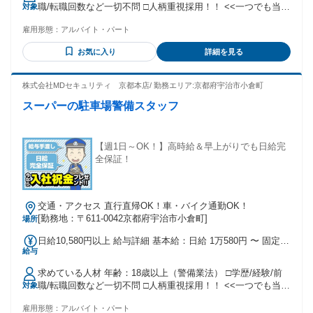
職/転職回数など一切不問 □人柄重視採用！！ <<一つでも当て
対象
【交通誘導2級所持者の場合】 日給：11,580円～ ∟持ってい
はまればご応募ください！>> ・未経験者 ・学生やフリーター
るだけで日給UP！ ☆各種手当について ∟残業手当／運転手
雇用形態：
アルバイト・パート
・ブランクのある方 ・中高年やミドル層シニア層の方 ・ハロ
当／資格手当など ☆残業発生時は別途残業代支給 ☆給与現金
ーワークでお仕事お探しの方 ・警備関連の資格をお持ちの方
手渡し/週払いOK（規定あり） ☆ご入社お祝い金プレゼン
お気に入り
詳細を見る
・久しぶりの社会復帰の方 ・Wワーク・副業希望の方 ・新し
ト！ ∟30,000円（※30日勤務支給） ∟交通誘導2級所持者：
いことを始めたい方 ・正社員を目指したい方 ・安定した収入
50,000円（※30日勤務支給） <<モデル収入イメージ>> ◆Aさ
を得たい方 ・手に職を付けたい方 ・土日はしっかり休みたい
株式会社MDセキュリティ 京都本店/ 勤務エリア:京都府宇治市小倉町
ん／50代／週1日（4日）勤務 ∟月収4万2320円+手当/交通費
方 ＼こんな方にオススメ／ 交通誘導・施設警備・駐車場管
全額
スーパーの駐車場警備スタッフ
理・車両誘導・歩行者誘導のお仕事経験者 勤務地問わず警備
員の業務経験者 中高年・シニア層・50代・高齢者が活躍中の
職場をお探しの方 20代・30代・40代・主夫・主婦・パパさ
ん・ママさんが活躍中の職場をお探しの方 大量募集など何人
【週1日～OK！】高時給＆早上がりでも日給完
かとサポートしながら一緒に働きたい方 前職居酒屋、飲食店
全保証！
スタッフなど人と関わる仕事をしていた方 施設警備員・駐車
場警備・常駐警備のお仕事経験がある方や、単発で稼げる仕
事をハローワーク等でお探しの方 ＼下記の警備経験も活かせ
交通・アクセス 直行直帰OK！車・バイク通勤OK！
る／ 学校、観光地、工場、病院、福祉施設、 オフィスビル、
[勤務地：〒611-0042京都府宇治市小倉町]
場所
鉄道、ショッピングモール、 ホテル、駐車場、イベント会
場、道路 一般消費者、一般企業、教育機関、医療機関向けの
日給10,580円以上 給与詳細 基本給：日給 1万580円 〜 固定残
警備 守衛、パトロール 年齢の条件と理由：あり（18歳以上
給与
業代：なし 【一律手当】 全員に一律で支払われる通勤・皆
（警備業法））
勤・家族手当金額：なし 全員に一律で支払われるその他手当
求めている人材 年齢：18歳以上（警備業法） □学歴/経験/前
金額：なし 【無資格者の場合】 日給：10,580円〜スタート
職/転職回数など一切不問 □人柄重視採用！！ <<一つでも当て
対象
【交通誘導2級所持者の場合】 日給：11,580円～ ∟持ってい
はまればご応募ください！>> ・未経験者 ・学生やフリーター
るだけで日給UP！ ☆各種手当について ∟残業手当／運転手
雇用形態：
アルバイト・パート
・ブランクのある方 ・中高年やミドル層シニア層の方 ・ハロ