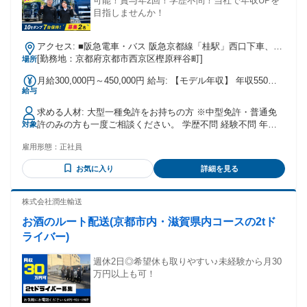
可能！賞与年2回！学歴不問！当社で年収UPを
目指しませんか！
アクセス: ■阪急電車・バス 阪急京都線「桂駅」西口下車、京
都市バスまたは京阪京都交通バスで「樫原」方面へ。 「三ノ
[勤務地：京都府京都市西京区樫原秤谷町]
場所
宮街道」または「樫原水築町」付近で下車、徒歩約5～10分
月給300,000円～450,000円 給与: 【モデル年収】 年収550万
■JRから JR京都駅 から阪急京都線「桂駅」または JR桂川
給与
円以上も目指せるダンプのお仕事です！
駅 。 「樫原水築町」行き、または「樫原」方面のバスに乗
車。樫原水築町（バス） で下車。 徒歩約5～10分で到着しま
求める人材: 大型一種免許をお持ちの方 ※中型免許・普通免
す。 ■車の場合 京都縦貫道「沓掛IC」から約10分。国道9号線
許のみの方も一度ご相談ください。 学歴不問 経験不問 年齢
対象
「樫原」交差点付近
不問 未経験歓迎 ブランクOK ハローワークで求職中の方も歓
雇用形態：
正社員
迎
お気に入り
詳細を見る
株式会社潤生輸送
お酒のルート配送(京都市内・滋賀県内コースの2tド
ライバー)
週休2日◎希望休も取りやすい♪未経験から月30
万円以上も可！