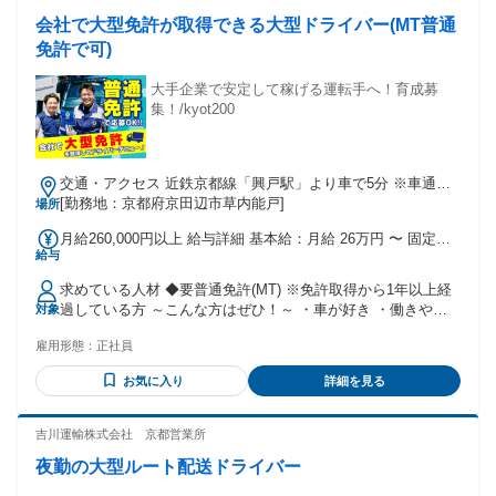
できる方 ・キャリアを築きたい方 ・大型ドライバーへのステ
会社で大型免許が取得できる大型ドライバー(MT普通
ップアップを 目指している方も大歓迎！
免許で可)
大手企業で安定して稼げる運転手へ！育成募
集！/kyot200
交通・アクセス 近鉄京都線「興戸駅」より車で5分 ※車通勤
OK（駐車場完備）
[勤務地：京都府京田辺市草内能戸]
場所
月給260,000円以上 給与詳細 基本給：月給 26万円 〜 固定残
給与
業代：なし 【一律手当】 全員に一律で支払われる通勤・皆
勤・家族手当金額：なし 全員に一律で支払われるその他手当
求めている人材 ◆要普通免許(MT) ※免許取得から1年以上経
金額：なし ※大型免許を取得し、 キャリアカー乗務後は月給
過している方 ～こんな方はぜひ！～ ・車が好き ・働きやす
対象
42万円以上（一律手当含） 【各種手当】 ・安全報奨金（年間
い環境で活躍したい ・スキルアップを目指したい ・キャリア
13万2000円・当社規定による） ・結婚・出産などの祝金制度
雇用形態：
正社員
ップしたい ・安定した収入を得たい
あり
お気に入り
詳細を見る
吉川運輸株式会社 京都営業所
夜勤の大型ルート配送ドライバー