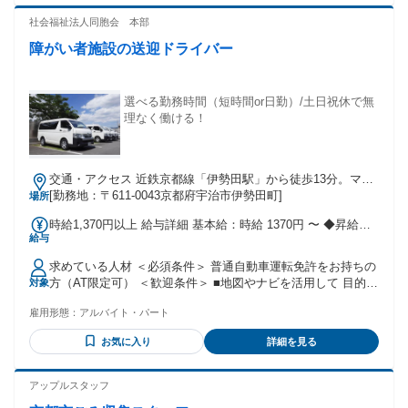
いことを始めたい方 ・正社員を目指したい方 ・安定した収入
50,000円（※30日勤務支給） <<モデル収入イメージ>> ◆Aさ
を得たい方 ・手に職を付けたい方 ・土日はしっかり休みたい
社会福祉法人同胞会 本部
ん／50代／週1日（4日）勤務 ∟月収4万2320円+手当/交通費
方 ＼こんな方にオススメ／ 交通誘導・施設警備・駐車場管
全額
障がい者施設の送迎ドライバー
理・車両誘導・歩行者誘導のお仕事経験者 勤務地問わず警備
員の業務経験者 中高年・シニア層・50代・高齢者が活躍中の
職場をお探しの方 20代・30代・40代・主夫・主婦・パパさ
ん・ママさんが活躍中の職場をお探しの方 大量募集など何人
選べる勤務時間（短時間or日勤）/土日祝休で無
かとサポートしながら一緒に働きたい方 前職居酒屋、飲食店
理なく働ける！
スタッフなど人と関わる仕事をしていた方 施設警備員・駐車
場警備・常駐警備のお仕事経験がある方や、単発で稼げる仕
事をハローワーク等でお探しの方 ＼下記の警備経験も活かせ
交通・アクセス 近鉄京都線「伊勢田駅」から徒歩13分。マイ
る／ 学校、観光地、工場、病院、福祉施設、 オフィスビル、
カー通勤可
[勤務地：〒611-0043京都府宇治市伊勢田町]
場所
鉄道、ショッピングモール、 ホテル、駐車場、イベント会
場、道路 一般消費者、一般企業、教育機関、医療機関向けの
時給1,370円以上 給与詳細 基本給：時給 1370円 〜 ◆昇給：
警備 守衛、パトロール 年齢の条件と理由：あり（18歳以上
給与
業績に応じて 過去5年間連続で昇給実績あり ◆賞与：年1回
（警備業法））
（3月支給） ※業績および勤務成績により 変動します
求めている人材 ＜必須条件＞ 普通自動車運転免許をお持ちの
方（AT限定可） ＜歓迎条件＞ ■地図やナビを活用して 目的地
対象
まで移動できる方 ■安全運転を第一に考えられる方 ■人との関
雇用形態：
アルバイト・パート
わりを大切にし、 喜びを分かち合える方 ■運転が好きな方 ■
福祉業界での勤務経験がある方 ◆こんな方に向いています ￣
お気に入り
詳細を見る
￣￣￣￣￣￣￣￣￣￣￣￣￣ ・ご利用者さんの安全を最優先
とする 運転技術と温かい心遣いができる方 ・送迎業務におい
て、単に目的地へ 送り届けるだけでなく、 一人ひとりへの適
アップルスタッフ
切な配慮や 声かけができる方 ・人を思いやる気持ちと安全運