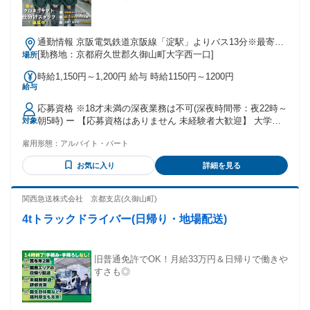
通勤情報 京阪電気鉄道京阪線「淀駅」よりバス13分※最寄り
バス停「北川顔」
[勤務地：京都府久世郡久御山町大字西一口]
場所
時給1,150円～1,200円 給与 時給1150円～1200円
給与
応募資格 ※18才未満の深夜業務は不可(深夜時間帯：夜22時～
朝5時) ー 【応募資格はありません 未経験者大歓迎】 大学生 /
対象
フリーター /主婦(夫) / 社会人 皆さん大歓迎です ◆短時間 /扶
雇用形態：
アルバイト・パート
養範囲内 /Wワーク・副業も相談可能 (一部社内規定による) ◆
ハローワークでお仕事探し中の方にもおすすめ ◆中高年の方
お気に入り
詳細を見る
も多数活躍しています。 【先輩スタッフさんの職歴例】 全く
違う業種から活躍している方が多いです ・飲食店で働いてい
た方 ・コンビニやスーパーなどの販売接客をされていた方 ・
関西急送株式会社 京都支店(久御山町)
軽作業スタッフとして深夜バイトをされていた方 ・データ入
4tトラックドライバー(日帰り・地場配送)
力等の事務をされていた方 ・短期で倉庫内作業をされていた
方
旧普通免許でOK！月給33万円＆日帰りで働きや
すさも◎