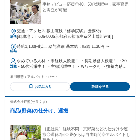
事務デビュー応援◎40、50代活躍中！家事育児
と両立が可能｜
交通・アクセス 叡山電鉄「修学院駅」徒歩3分
[勤務地：〒606-8005京都府京都市左京区山端川岸町]
場所
時給1,130円以上 給与詳細 基本給：時給 1130円 〜
給与
求めている人材 ・未経験大歓迎！ ・長期勤務大歓迎！ ・30
～50代活躍中！ ・主婦活躍中！ ・Ｗワーク可 ・扶養内勤務
対象
可
雇用形態：
アルバイト・パート
お気に入り
詳細を見る
株式会社芹熊(せりくま)
商品(野菜)の仕分け、運搬
［正社員］経験不問！京野菜などの仕分けや運
搬◇週休2日◇昼からは自由時間◎アルバイトも