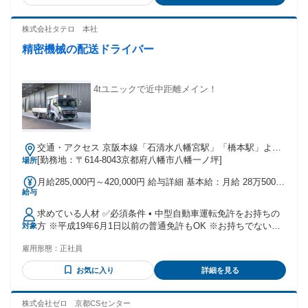
株式会社タテロ 本社
精密機械の配送ドライバー
4tユニックで近中距離メイン！
交通・アクセス 京阪本線「石清水八幡宮駅」「橋本駅」より
車で8分・第二京阪道路 八幡東ICより車で6分
[勤務地：〒614-8043京都府八幡市八幡一ノ坪]
場所
月給285,000円～420,000円 給与詳細 基本給：月給 28万5000
給与
円 〜 42万円 固定残業代：なし 【一律手当】 全員に一律で支
払われる通勤・皆勤・家族手当金額：なし 全員に一律で支払
求めている人材 ✅必須条件 • 中型自動車運転免許をお持ちの
われるその他手当金額：なし ＜各種手当一覧＞ ・皆勤手当
方 ※平成19年6月1日以前の普通免許もOK ※お持ちでない方
対象
・無事故手当 ・評価手当 ・班長手当 昇給・昇格あり 試用・
も資格取得支援あり！ ✅歓迎条件 • 学歴・職歴不問！ • 未経
研修期間：3ヶ月 試用・研修期間の条件：給与条件が異なる
雇用形態：
正社員
験者歓迎 • 第二新卒歓迎 • ドライバー経験者歓迎 • 配送・配
※試用期間中の平均所定労働時間8時間 【給与】 本採用と異
達など運送業界の 経験がある方歓迎 • 小型移動式クレーン、
なる 基本給 : 日給 1万2000円 〜 固定残業代：なし 【一律手
お気に入り
詳細を見る
玉掛け免許をお持ちの方優遇 ✅このような方に最適 ・ドライ
当】 全員に一律で支払われる通勤・皆勤・家族手当金額：な
バーとしてしっかり稼ぎたい方 ・フットワーク軽く全国を走
し 全員に一律で支払われるその他手当金額：なし
れる方 ・安定企業で長く働きたい方 ・チームワークを大切に
株式会社ゼロ 京都CSセンター