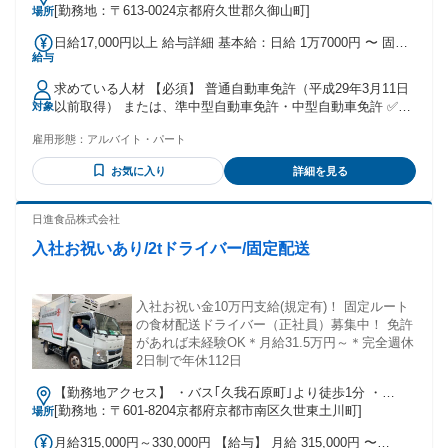
車・バイク通勤OK
[勤務地：〒613-0024京都府久世郡久御山町]
場所
日給17,000円以上 給与詳細 基本給：日給 1万7000円 〜 固定
給与
残業代：なし 【一律手当】 全員に一律で支払われる通勤・皆
勤・家族手当金額：なし 全員に一律で支払われるその他手当
求めている人材 【必須】 普通自動車免許（平成29年3月11日
金額：なし
以前取得） または、準中型自動車免許・中型自動車免許 ✅未
対象
経験者歓迎 ✅年齢不問 ✅男女不問 ✅学歴不問 ✅ブランクOK
雇用形態：
アルバイト・パート
✅異業種からの転職歓迎 ✅40代・50代・60代活躍中 ✅ドライ
バー経験者優遇 ＼一緒に働く仲間／ 年齢・性別・学歴・経
お気に入り
詳細を見る
歴…すべて不問です。 20代～60代までの幅広い年代が活躍
中！ 趣味重視で働く若手から、 フルタイムでガッツリ稼ぐミ
ドル・シニア層まで、 自分の目的に合わせて稼いでいます。
日進食品株式会社
✨面接について✨ 1人でも多くの方にお会いいたします。 面接
入社お祝いあり/2tドライバー/固定配送
は1回で、堅苦しい話は一切なし！ ざっくばらんにお話ししま
しょう♪
入社お祝い金10万円支給(規定有)！ 固定ルート
の食材配送ドライバー（正社員）募集中！ 免許
があれば未経験OK＊月給31.5万円～＊完全週休
2日制で年休112日
【勤務地アクセス】 ・バス｢久我石原町｣より徒歩1分 ・
JR「向日町駅」から車で7分 ・阪急「東向日駅」「西向日
[勤務地：〒601-8204京都府京都市南区久世東土川町]
場所
駅」から車で9分 ・京阪「丹波橋駅」から車で19分 〇車・自
月給315,000円～330,000円 【給与】 月給 315,000円 〜
転車通勤OK（無料駐車場完備）