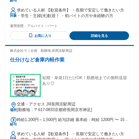
給与
円
求めている人材 【歓迎条件】 ・長期で安定して働きたい方
・学生・主婦(夫)歓迎！ ・初バイトの方や未経験の方
対象
雇用形態：
アルバイト・パート
お気に入り
詳細を見る
株式会社ヴィ企画 勤務地:長岡京駅周辺
仕分けなど倉庫内軽作業
短期・単発1日だけOK！勤務地までの無料送迎
あり◎
交通・アクセス JR長岡京駅周辺
[勤務地：〒617-0833京都府長岡京市神足]
場所
時給1,200円～1,500円 給与詳細 基本給：時給 1200円 〜 1500
給与
円
求めている人材 【歓迎条件】 ・長期で安定して働きたい方