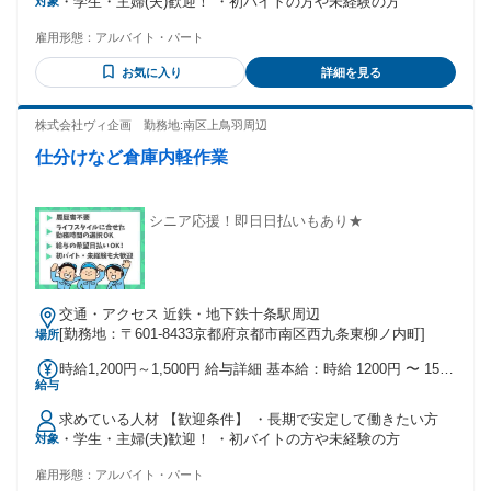
・学生・主婦(夫)歓迎！ ・初バイトの方や未経験の方
対象
雇用形態：
アルバイト・パート
お気に入り
詳細を見る
株式会社ヴィ企画 勤務地:南区上鳥羽周辺
仕分けなど倉庫内軽作業
シニア応援！即日日払いもあり★
交通・アクセス 近鉄・地下鉄十条駅周辺
[勤務地：〒601-8433京都府京都市南区西九条東柳ノ内町]
場所
時給1,200円～1,500円 給与詳細 基本給：時給 1200円 〜 1500
給与
円
求めている人材 【歓迎条件】 ・長期で安定して働きたい方
・学生・主婦(夫)歓迎！ ・初バイトの方や未経験の方
対象
雇用形態：
アルバイト・パート