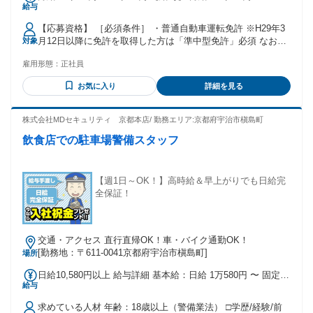
給与
330,000円 【給与備考】 ※給与幅は能力による
【応募資格】 ［必須条件］ ・普通自動車運転免許 ※H29年3
月12日以降に免許を取得した方は「準中型免許」必須 なお、
対象
準中型免許未保有の方は、会社補助にて取得可能 未経験OK！
雇用形態：
正社員
〇経験不問・学歴不問・前職不問・年齢不問！ 〇第二新卒も
OK 〇若手・ミドル・中高年・シニアの方も活躍できる 〇ハ
お気に入り
詳細を見る
ローワーク（職業安定所）でお仕事をお探しの方にもオスス
メ
株式会社MDセキュリティ 京都本店/ 勤務エリア:京都府宇治市槇島町
飲食店での駐車場警備スタッフ
【週1日～OK！】高時給＆早上がりでも日給完
全保証！
交通・アクセス 直行直帰OK！車・バイク通勤OK！
[勤務地：〒611-0041京都府宇治市槇島町]
場所
日給10,580円以上 給与詳細 基本給：日給 1万580円 〜 固定残
給与
業代：なし 【一律手当】 全員に一律で支払われる通勤・皆
勤・家族手当金額：なし 全員に一律で支払われるその他手当
求めている人材 年齢：18歳以上（警備業法） □学歴/経験/前
金額：なし 【無資格者の場合】 日給：10,580~ 円〜スタート