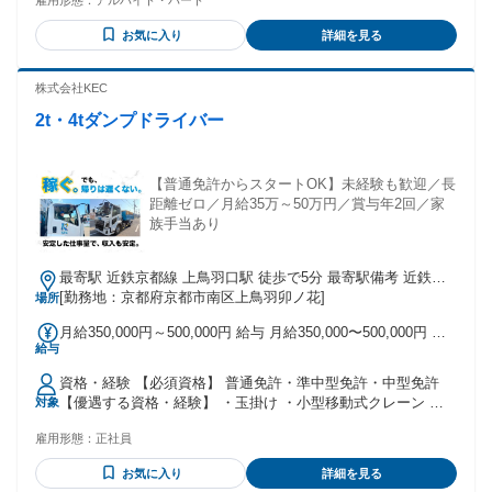
雇用形態：
アルバイト・パート
も歓迎 □40代・50代も活躍中 年齢の条件と理由：あり（例外
事由2号・18歳以上（労働基準法））
お気に入り
詳細を見る
株式会社KEC
2t・4tダンプドライバー
【普通免許からスタートOK】未経験も歓迎／長
距離ゼロ／月給35万～50万円／賞与年2回／家
族手当あり
最寄駅 近鉄京都線 上鳥羽口駅 徒歩で5分 最寄駅備考 近鉄：
上鳥羽口駅より歩いても5分以内で到着 通勤：自転車・原付バ
[勤務地：京都府京都市南区上鳥羽卯ノ花]
場所
イク・自動車通勤OK(駐車場完備）
月給350,000円～500,000円 給与 月給350,000〜500,000円 ＜
給与
給与目安・給与補足＞ 解体経験の場合／月給35万円～50万円
以上 中型免許・経験の場合／月給30万円～35万円以上 普通
資格・経験 【必須資格】 普通免許・準中型免許・中型免許
免・中型免許・未経験の場合／月給28万円～ ※建設業、運送
【優遇する資格・経験】 ・玉掛け ・小型移動式クレーン ・
対象
業の経験お持ちの方は面談にて給与決定します 固定残業代：
重機オペレーター経験 ・ユニックの操作経験がある方 ・トラ
なし 【一律手当】 全員に一律で支払われる通勤・皆勤・家族
雇用形態：
正社員
ック又はダンプ運転手の経験者 【定年制度あり】 ・定年65歳
手当金額：あり 全員に一律で支払われるその他手当金額：な
未満の方(例外事由1号) ・再雇用制度有／65歳以上の方も働け
し 【他手当も充実！】 ・通勤手当 ・皆勤手当 ・家族手当 ・
お気に入り
詳細を見る
ます
時間外手当 ・休日手当 ・資格手当支給 など！ 【昇給/賞与】