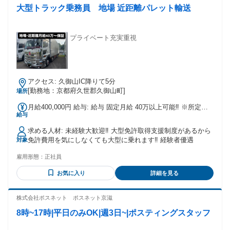
大型トラック乗務員 地場 近距離パレット輸送
プライベート充実重視
アクセス: 久御山IC降りて5分
[勤務地：京都府久世郡久御山町]
場所
月給400,000円 給与: 給与 固定月給 40万以上可能‼ ※所定の
給与
勤務日数による ★安心の固定月給 ★業界最高月給 ★年収480
万~720万可能 ★一年勤続昇給あり ★年2回業績により賞与あ
求める人材: 未経験大歓迎‼︎ 大型免許取得支援制度があるから
り
免許費用を気にしなくても大型に乗れます‼︎ 経験者優遇
対象
雇用形態：
正社員
お気に入り
詳細を見る
株式会社ポスネット ポスネット京滋
8時~17時|平日のみOK|週3日~|ポスティングスタッフ