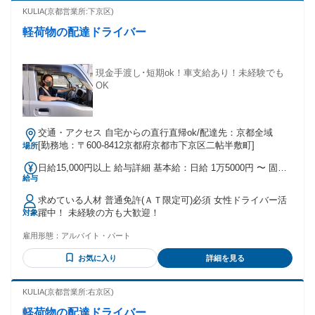
KULIA(京都営業所:下京区)
軽荷物の配達ドライバー
現金手渡し･短期ok！車支給あり！未経験でも
OK
交通・アクセス 自宅からの直行直帰ok/配達先：京都全域
[勤務地：〒600-8412京都府京都市下京区二帖半敷町]
場所
日給15,000円以上 給与詳細 基本給：日給 1万5000円 〜 固定
給与
残業代：なし 【一律手当】 全員に一律で支払われる通勤・皆
勤・家族手当金額：なし 全員に一律で支払われるその他手当
求めている人材 普通免許(ＡＴ限定可)必須 女性ドライバー活
金額：なし ＋歩合 ・日払い･週払い可 ・実力に合わせて随時
躍中！ 未経験の方も大歓迎！
対象
昇給！ ┗現在日給2万円のスタッフもいますよ☆
雇用形態：
アルバイト・パート
お気に入り
詳細を見る
KULIA(京都営業所:右京区)
軽荷物の配達ドライバー