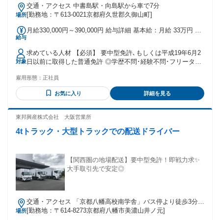
交通・アクセス 中書島駅・向島駅から車で7分
[勤務地：〒613-0021京都府久世郡久御山町]
場所
月給330,000円～390,000円 給与詳細 基本給：月給 33万円 〜
給与
39万円 固定残業代：なし 【一律手当】 全員に一律で支払わ
れる通勤・皆勤・家族手当金額：なし 全員に一律で支払われ
求めている人材 【必須】 要中型免許､もしくは平成19年6月2
るその他手当金額：なし ※年齢･勤続年数による ※賞与年2回
日以前に取得した普通免許 ◎学歴不問･経験不問･フリーター
対象
有 ※昇給有
も歓迎！ ◎工場勤務など､異業種からの転職者も活躍中！ ※
雇用形態：
正社員
未経験の方は20日､経験者も10日の研修があります｡ ◎トラッ
ク運転手（中型ドライバー、大型ドライバー）など 運送のお
お気に入り
詳細を見る
仕事経験者の転職も、もちろん大歓迎★ 【異業種からの転職
者もが多数活躍しています！】 元警察官や会社員など、 異業
種からの転職で ドライバーデビューした方も多数！ 異業種か
東邦興産株式会社 大阪営業所
らの転職でも、 すぐに皆さん馴染んでくれています。 30代～
4tトラック・大型トラックでの配送ドライバー
50代と年齢層も幅広く、 比較的既婚者の方が多め。 なので、
無理に遅くまで働くより、 仕事とプライベートを分けて、 夕
方前にはサッと帰っていますよ！
【関西圏の地場配送】要中型免許！即戦力求✨
大手取引先で安定◎
交通・アクセス 「京都八幡高校南学舎」バス停より徒歩3分、
八幡京田辺ICから車で5分
[勤務地：〒614-8273京都府八幡市美濃山井ノ元]
場所