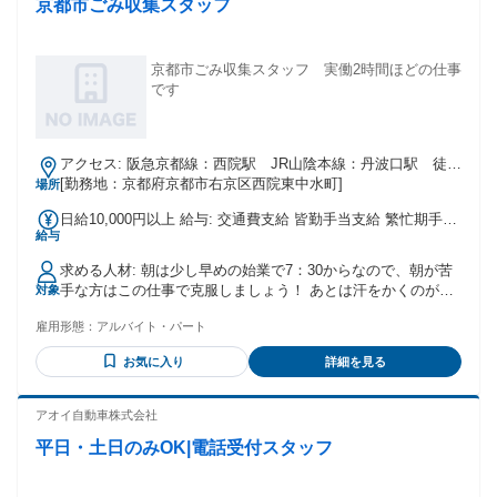
京都市ごみ収集スタッフ
転への 意識をお持ちの方 ・地域貢献に関心があり、 誰かの
役に立つ仕事をしたい方
京都市ごみ収集スタッフ 実働2時間ほどの仕事
です
アクセス: 阪急京都線：西院駅 JR山陰本線：丹波口駅 徒歩
[勤務地：京都府京都市右京区西院東中水町]
10分 駐輪場完備
場所
日給10,000円以上 給与: 交通費支給 皆勤手当支給 繁忙期手当
給与
あり 特別手当あり
求める人材: 朝は少し早めの始業で7：30からなので、朝が苦
手な方はこの仕事で克服しましょう！ あとは汗をかくのが嫌
対象
じゃなければ誰でもできます(^^♪ いろいろな年代、国籍、男
雇用形態：
アルバイト・パート
女問わず活躍しています！
お気に入り
詳細を見る
アオイ自動車株式会社
平日・土日のみOK|電話受付スタッフ