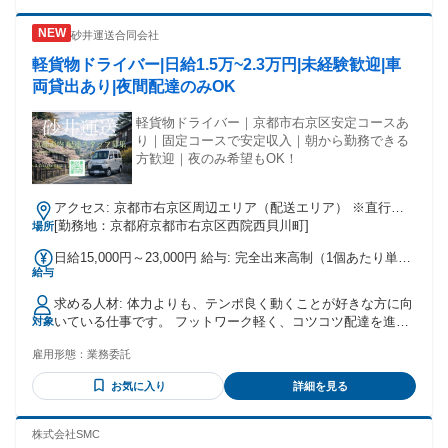
・随時昇給：年齢関係なく実力に応じて ・賞与：年2回（8
⽉・12⽉） ＜収入例＞ 月収40万～月収50万円（残業代など含
砂井運送合同会社
む）×12ヶ月＝480万～600万円も可能！ ※さらに寸志又は賞
軽貨物ドライバー|日給1.5万~2.3万円|未経験歓迎|車
与もプラスされます！ （想定年収490～700万円）
両貸出あり|夜間配達のみOK
軽貨物ドライバー｜京都市右京区安定コースあ
り｜固定コースで安定収入｜朝から勤務できる
方歓迎｜夜のみ希望もOK！
アクセス: 京都市右京区周辺エリア（配送エリア） ※直行直
[勤務地：京都府京都市右京区西院西貝川町]
帰可能 ※詳細は面談時にご説明いたします
場所
日給15,000円～23,000円 給与: 完全出来高制（1個あたり単価
給与
制） 単価例：ポスト投函60円前後、宅配便180円前後 月収例
約38万円〜50万円（配達個数・稼働日数による）朝から夕方
求める人材: 体力よりも、テンポ良く動くことが好きな方に向
のポスト投函＋夜間宅配を担当した場合の例です。 安定した
いている仕事です。 フットワーク軽く、コツコツ配達を進め
対象
コースのため、一定の物量があり、長期で安定して稼働可能
られる方を歓迎します。 未経験歓迎 宅配・軽貨物経験者歓迎
です。 ※本求人は業務委託契約となります
雇用形態：
業務委託
車両持込みできる方歓迎 報告・連絡・相談がしっかりできる
方 ルールを守って業務に取り組める方
お気に入り
詳細を見る
株式会社SMC