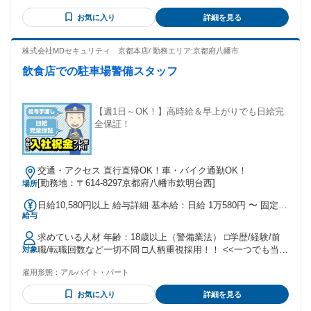
当／資格手当など ☆残業発生時は別途残業代支給 ☆給与現金
ーワークでお仕事お探しの方 ・警備関連の資格をお持ちの方
手渡し/週払いOK（規定あり） ☆ご入社お祝い金プレゼン
お気に入り
詳細を見る
・久しぶりの社会復帰の方 ・Wワーク・副業希望の方 ・新し
ト！ ∟30,000円（※30日勤務支給） ∟交通誘導2級所持者：
いことを始めたい方 ・正社員を目指したい方 ・安定した収入
50,000円（※30日勤務支給） <<モデル収入イメージ>> ◆Aさ
を得たい方 ・手に職を付けたい方 ・土日はしっかり休みたい
株式会社MDセキュリティ 京都本店/ 勤務エリア:京都府八幡市
ん／50代／週2日（8日）勤務 ∟月収8万4640円+手当/交通費
方 年齢の条件と理由：あり（18歳以上（警備業法））
全額
飲食店での駐車場警備スタッフ
【週1日～OK！】高時給＆早上がりでも日給完
全保証！
交通・アクセス 直行直帰OK！車・バイク通勤OK！
[勤務地：〒614-8297京都府八幡市欽明台西]
場所
日給10,580円以上 給与詳細 基本給：日給 1万580円 〜 固定残
給与
業代：なし 【一律手当】 全員に一律で支払われる通勤・皆
勤・家族手当金額：なし 全員に一律で支払われるその他手当
求めている人材 年齢：18歳以上（警備業法） □学歴/経験/前
金額：なし 【無資格者の場合】 日給：10,580~ 円〜スタート
職/転職回数など一切不問 □人柄重視採用！！ <<一つでも当て
対象
【交通誘導2級所持者の場合】 日給：11,580円～ ∟持ってい
はまればご応募ください！>> ・未経験者 ・学生やフリーター
るだけで日給UP！ ☆各種手当について ∟残業手当／運転手
雇用形態：
アルバイト・パート
・ブランクのある方 ・中高年やミドル層シニア層の方 ・ハロ
当／資格手当など ☆残業発生時は別途残業代支給 ☆給与現金
ーワークでお仕事お探しの方 ・警備関連の資格をお持ちの方
手渡し/週払いOK（規定あり） ☆ご入社お祝い金プレゼン
お気に入り
詳細を見る
・久しぶりの社会復帰の方 ・Wワーク・副業希望の方 ・新し
ト！ ∟30,000円（※30日勤務支給） ∟交通誘導2級所持者：