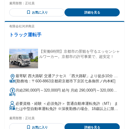
ューム：4,500円／日 ・4tバキューム：3,500円／日 ・10tベッ
雇用形態：
正社員
・安全運転を大切にできる方 ・家族のためにしっかり稼ぎた
セル：3,000円／日 ・4tアームロール：1,000円／日 ※時間外
い方 ・長く安定して働きたい方 【向いていない人】 ・6時台
手当（残業）：1分単位での支給！ ※週休2日制 ・月給制 ・
お気に入り
詳細を見る
に出社が難しい方 ・19時30分帰宅が遅いと感じる方 ・現場で
昇給あり ・賞与あり（年2回）
コミュニケーションを取りたくない方
有限会社河岸商店
トラック運転手
【実働6時間】京都市の景観を守るエッセンシャ
ルワーカー。京都市の許可事業で、超安定！
最寄駅 西大路駅 交通アクセス 「西大路駅」より徒歩10分 ※
車・バイク通勤が便利です。
[勤務地：〒600-8863京都府京都市下京区七条御所ノ内本町]
場所
月給290,000円～320,000円 給与 月給 290,000円～320,000円
給与
※所定労働時間超過分の労働については別途残業代を支給し
ます 昇給・賞与あり（業績による） 深夜手当等、諸手当を含
必要資格・経験 ＜必須免許＞ 普通自動車運転免許（MT） ま
む 想定年収：350万円〜500万円
たは中型自動車運転免許 ※深夜勤務の場合、18歳以上に限る
対象
最終学歴 学歴不問
雇用形態：
正社員
お気に入り
詳細を見る