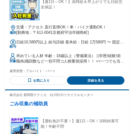
【週1日～OK！】高時給＆早上がりでも日給完
全保証！
交通・アクセス 直行直帰OK！車・バイク通勤OK！
[勤務地：〒611-0041京都府宇治市槇島町]
場所
日給10,580円以上 給与詳細 基本給：日給 1万580円 〜 固定残
給与
業代：なし 【一律手当】 全員に一律で支払われる通勤・皆
勤・家族手当金額：なし 全員に一律で支払われるその他手当
求めている人材 年齢：18歳以上（警備業法） □学歴/経験/前
金額：なし 【無資格者の場合】 日給：10,580円〜スタート
職/転職回数など一切不問 □人柄重視採用！！ <<一つでも当て
対象
【交通誘導2級所持者の場合】 日給：11,580円～ ∟持ってい
はまればご応募ください！>> ・未経験者 ・学生やフリーター
るだけで日給UP！ ☆各種手当について ∟残業手当／運転手
雇用形態：
アルバイト・パート
・ブランクのある方 ・中高年やミドル層シニア層の方 ・ハロ
当／資格手当など ☆残業発生時は別途残業代支給 ☆給与現金
ーワークでお仕事お探しの方 ・警備関連の資格をお持ちの方
手渡し/週払いOK（規定あり） ☆ご入社お祝い金プレゼン
お気に入り
詳細を見る
・久しぶりの社会復帰の方 ・Wワーク・副業希望の方 ・新し
ト！ ∟30,000円（※30日勤務支給） ∟交通誘導2級所持者：
いことを始めたい方 ・正社員を目指したい方 ・安定した収入
50,000円（※30日勤務支給） <<モデル収入イメージ>> ◆Aさ
を得たい方 ・手に職を付けたい方 ・土日はしっかり休みたい
株式会社 新関西テクニカ 白川ECOリサイクルセンター
ん／50代／週2日（8日）勤務 ∟月収8万4640円+手当/交通費
方 年齢の条件と理由：あり（18歳以上（警備業法））
全額
ごみ収集の補助員
【運転免許不要！】週1日～OK！16時終業可
能！年齢不問