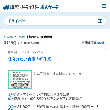
ドライバー
全国の求人・転職
京都の求人・転職情報
>
3125
件
関連度順
|
新着順
（
1
〜
100
件を表示中）
株式会社ヴィ企画 京都支店
仕分けなど倉庫内軽作業
シニア応援！即日日払いもあり★
交通・アクセス JR京都駅より徒歩10分
[勤務地：〒600-8239京都府京都市下京区鎌屋町]
場所
時給1,200円～1,500円 給与詳細 基本給：時給 1200円 〜 1500