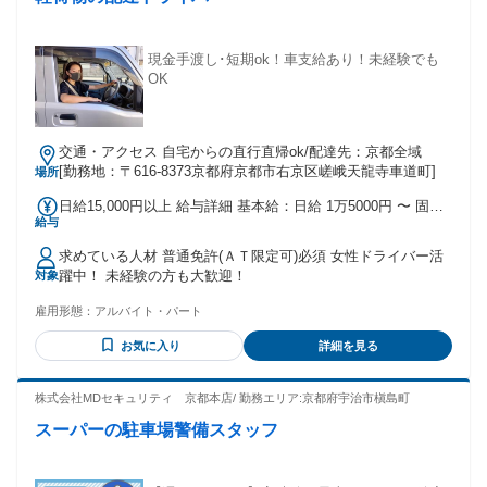
現金手渡し･短期ok！車支給あり！未経験でも
OK
交通・アクセス 自宅からの直行直帰ok/配達先：京都全域
[勤務地：〒616-8373京都府京都市右京区嵯峨天龍寺車道町]
場所
日給15,000円以上 給与詳細 基本給：日給 1万5000円 〜 固定
給与
残業代：なし 【一律手当】 全員に一律で支払われる通勤・皆
勤・家族手当金額：なし 全員に一律で支払われるその他手当
求めている人材 普通免許(ＡＴ限定可)必須 女性ドライバー活
金額：なし ＋歩合 ・日払い･週払い可 ・実力に合わせて随時
躍中！ 未経験の方も大歓迎！
対象
昇給！ ┗現在日給2万円のスタッフもいますよ☆
雇用形態：
アルバイト・パート
お気に入り
詳細を見る
株式会社MDセキュリティ 京都本店/ 勤務エリア:京都府宇治市槇島町
スーパーの駐車場警備スタッフ