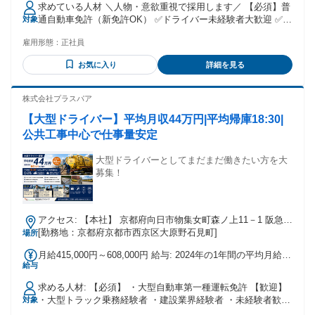
求めている人材 ＼人物・意欲重視で採用します／ 【必須】普
るその他手当金額：なし 月給31万円～36万円 ※23～翌3時出
通自動車免許（新免許OK） ✅ドライバー未経験者大歓迎 ✅男
対象
勤の方は、特別出勤手当あり ◎昇給年1回 ◎賞与年3回（3
女・学歴・職歴不問 ✅全額当社負担で中型免許取得可能 ✅改
月・7月・11月） ◎勤続年数給（1年目月2000円UP・2年目月
雇用形態：
正社員
正前の普通免許または中型免許お持ちの方優遇 ✅10代～50代
4000円UP…最大月2万円迄支給） ◎評価給（月5000円～2万
の男女活躍中 ✅大型免許お持ちの方給与優遇 └大型ドライバ
5000円） ◎役職手当 ◎時間外・深夜手当 ◎通勤手当（月1万
お気に入り
詳細を見る
ーの仕事も多数あり ＝⭐東証上場で安定性バツグン⭐＝ 「未
8000円迄） ◎無事故・無違反報奨金（年8万円、3年以上で別
経験だけど物流業界に転職したい」 「安定基盤で正社員とし
途1万円✕継続年数）
て働きたい」 …そんな方々を大歓迎！ 期待以上の安心感と想
株式会社プラスパア
像以上の働きやすさが“五健堂”なら実現します！ ＝⭐面接につ
【大型ドライバー】平均月収44万円|平均帰庫18:30|
いて⭐＝ 面接は1回、職場見学もOK！ 面接では、堅苦しい話
は一切なし！ ざっくばらんに楽しく話しましょう♪ 希望入社
公共工事中心で仕事量安定
日OK、在職中の方もお気軽にご応募ください。 年齢の条件と
理由：あり（例外事由1号・65歳未満（定年のため））
大型ドライバーとしてまだまだ働きたい方を大
募集！
アクセス: 【本社】 京都府向日市物集女町森ノ上11－1 阪急
「洛西口駅」より徒歩10分 【車両センター】 京都市西京区大
[勤務地：京都府京都市西京区大原野石見町]
場所
原野石見町56
月給415,000円～608,000円 給与: 2024年の1年間の平均月給の
給与
例 ①41.5万円（入社11年目）最高月収55.7万円 ②46.7万円
（入社9年目）最高月収58.8万円 ③41.5万円（入社7年目）最
求める人材: 【必須】 ・大型自動車第一種運転免許 【歓迎】
高月収60.8万円 ④45万円（入社4年目）最高月収56.3万円 ・
・大型トラック乗務経験者 ・建設業界経験者 ・未経験者歓迎
対象
基本給：181,650円 ・歩合給：車種により変動あり ・10tバキ
【こんな方を求めています】 ・真面目に仕事へ取り組める方