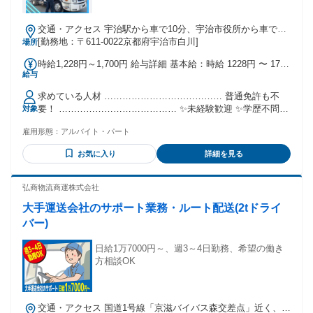
交通・アクセス 宇治駅から車で10分、宇治市役所から車で約
5分
[勤務地：〒611-0022京都府宇治市白川]
場所
時給1,228円～1,700円 給与詳細 基本給：時給 1228円 〜 1700
給与
円 ＊交通費支給(別途規定支給)
求めている人材 ………………………………… 普通免許も不
要！ ………………………………… ✨未経験歓迎 ✨学歴不問 ✨
対象
久しぶりの仕事復帰応援 ✨10代～60代が活躍中 ✨中高年・シ
雇用形態：
アルバイト・パート
ニアも活躍中 ■活かせる経験 …………………………………
（必須ではありません） ◎軽作業・仕分け・検品 ◎引越し・
お気に入り
詳細を見る
搬出入・積み込み ◎工場・倉庫内での作業
弘商物流商運株式会社
大手運送会社のサポート業務・ルート配送(2tドライ
バー)
日給1万7000円～、週3～4日勤務、希望の働き
方相談OK
交通・アクセス 国道1号線「京滋バイバス森交差点」近く、