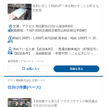
役割に応じて時給UP！体を動かすことが好きな
方歓迎
交通・アクセス 椥辻駅出口1から徒歩約6分
[勤務地：〒607-8165京都府京都市山科区椥辻平田町]
場所
時給1,200円～1,500円 給与詳細 基本給：時給 1200円 〜 1500
給与
円 ⭐役割に応じて時給UP！ ＝＝＝＝＝＝＝＝＝＝＝＝＝＝＝
＝＝＝ ＼同時募集／ ポスティングのみのスタッフも大募集！
求めている人材 【必須条件】 ・普通自動車免許（AT限定可）
配布エリアまでの送迎つきなので 移動も楽々✨ 給与｜時給
【歓迎条件】 ・未経験歓迎 ・学歴不問 ＼こんな方にピッタ
対象
1122円～ 勤務時間｜9:00～16:00 待遇｜交通費支給なし ※現
リ／ ✅体を動かす仕事が好きな方 ✅平日にしっかり稼ぎたい
地集合・現地解散の場合もあります。 ＝＝＝＝＝＝＝＝＝＝
雇用形態：
アルバイト・パート
方 ✅責任感を持って働ける方 ✅安定してシフトに入りたい方
＝＝＝＝＝＝＝＝
ポスティングや軽作業、 配送業務などに興味がある方や アク
お気に入り
詳細を見る
ティブに働きたい方に おススメお仕事です✨
ヤマト運輸株式会社 京都ベース
仕分け作業(ベース)
【未経験でも安心】クロネコヤマトの物流拠点
で仕分けのお仕事