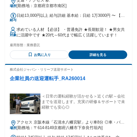
交通・アクセス 駅
[勤務地：京都府京都市南区]
場所
日給13,000円以上 給与詳細 基本給：日給 1万3000円 〜 【一
給与
律手当】 全員に一律で支払われる通勤・皆勤・家族手当金
額：なし 全員に一律で支払われるその他手当金額：なし ・営
求めている人材 【必須】 ・普通免許 ★長期歓迎！ ★男女共
業ナンバー持ち込み日当15.500円！！
に活躍中です ★20代～60代まで幅広く活躍しています！
対象
雇用形態：
業務委託
お気に入り
詳細を見る
株式会社ジャパン・リリーフ送迎サポート
企業社員の送迎運転手_RA260014
＜日常の運転経験が活かせる＞近くの駅～会社
までを送迎します。充実の研修＆サポートで未
経験でも安心◎
アクセス 京阪本線「石清水八幡宮駅」より車8分 ◎車・バイ
ク通勤可（無料駐車場完備）
[勤務地：〒614-8149京都府八幡市下奈良竹垣内]
場所