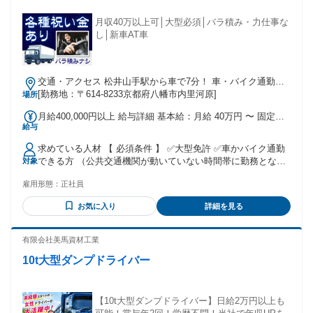
月収40万以上可│大型必須│バラ積み・力仕事な
し│新車AT車
交通・アクセス 松井山手駅から車で7分！ 車・バイク通勤
OK！
[勤務地：〒614-8233京都府八幡市内里河原]
場所
月給400,000円以上 給与詳細 基本給：月給 40万円 〜 固定残
給与
業代：なし 【一律手当】 全員に一律で支払われる通勤・皆
勤・家族手当金額：なし 全員に一律で支払われるその他手当
求めている人材 【 必須条件 】 ✅大型免許 ✅車かバイク通勤
金額：なし 前職の経験や年齢を考慮して、給与を決定しま
できる方 （公共交通機関が動いていない時間帯に勤務となる
対象
す。 ・交通費規定支給（1万8000円/月） ・昇給あり（年1
ため） 【 優遇条件 】 ・リフト資格をお持ちの方 ・ルート配
回） ・賞与あり（年2回） ・家族手当（配偶者：5000円/月、
雇用形態：
正社員
送経験者 ・長距離、中距離配送経験者 ・物流、運送業界経験
お子様1名につき7000円/月※20歳未満） ・安全手当（2000円/
者 ・送迎バス経験者 ・セールスドライバー経験者 ・トラッ
月 1ヶ月無事故無違反の場合） ・早朝手当 ・時間外手当 ・夜
お気に入り
詳細を見る
ク運転手経験者 ・早朝ドライバー経験者 ・夜勤ドライバー、
勤手当 ・役職手当 ・高収入
夜間ドライバー経験者 ・10tトラック経験者 ・8tトラック経験
者 コツコツ取り組む仕事が好きな方、車の運転や 物流の仕事
有限会社美馬資材工業
に興味がある方なら、 業界未経験・実務未経験でも大歓迎。
10t大型ダンプドライバー
学歴不問（高卒、中卒、中退OK）第二新卒・既卒の方や、 ブ
ランクのある方も多数活躍しています。 【 幅広い層が活躍中
】 主婦（主夫）、フリーター Uターン・Iターン希望の方も活
躍しています。 新着求人、アルバイトパート、正社員 ハロー
【10t大型ダンプドライバー】日給2万円以上も
ワークでお仕事をお探しの方にもおすすめ！