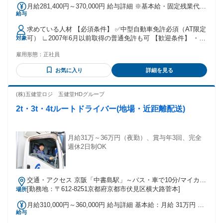
月給281,400円～370,000円 給与詳細 ※基本給・固定残業代・
給与
一律手当の総額 基本給：月給 20万7400円 〜 25万2435円 固
定残業代：あり 1ヶ月あたり6万9000円 〜 9万2565円（固定残
求めている人材 【必須条件】 ✅中型自動車免許必須（AT限定
業時間：1ヶ月あたり45時間） 固定残業時間を超えた勤務時
可） ∟2007年6月以前取得の普通免許も可 【歓迎条件】 ・大
対象
間については別途残業代を支給する 【一律手当】 全員に一律
型自動車免許をお持ちの方 ・トラック運転手、ドライバーの
で支払われる通勤・皆勤・家族手当金額：あり 全員に一律で
雇用形態：
正社員
経験がある方 ・ブランクがあるが、再度ドライバー として活
支払われるその他手当金額：あり 1ヶ月あたり5000円 〜 2万
躍したい方 【こんなあなたにピッタリ！】 ・長く安定して働
5000円 ※経験・能力を最大限考慮します！ ■昇給あり ■深夜
お気に入り
詳細を見る
きたい方 ・家庭と両立して働きたい方 ・プライベートを大切
割増分別途支給 ■資格手当 ■定額特殊作業手当 ■賞与あり（年
にしたい方 ・今の職場よりも安定した収入、 休日を確保した
2回） 前年度実績：年間平均70万円
い方 ・大型免許へのステップアップを目指したい方
(株)五健堂ロジ 五健堂HDグループ
2t・3t・4tルートドライバー(地場・近距離配送)
月給31万～36万円（夜勤）、賞与年3回、完全
週休2日制OK
交通・アクセス 京阪「中書島駅」～バス・車で10分/マイカ
ー・バイク通勤OK
[勤務地：〒612-8251京都府京都市伏見区横大路菅本]
場所
月給310,000円～360,000円 給与詳細 基本給：月給 31万円 〜
給与
36万円 固定残業代：なし 【一律手当】 全員に一律で支払わ
れる通勤・皆勤・家族手当金額：なし 全員に一律で支払われ