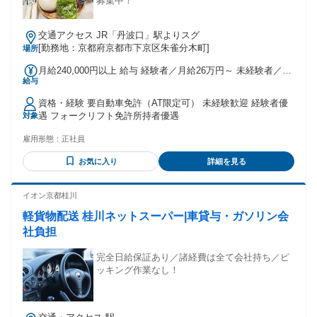
募集中！
交通アクセス JR「丹波口」駅よりスグ
[勤務地：京都府京都市下京区朱雀分木町]
場所
月給240,000円以上 給与 経験者／月給26万円～ 未経験者／月
給与
給24万円～ ※試用期間は月給22万円 （経験者は1ヵ月間、未
経験者は2ヵ月間） ☆17:00～1.2hの仕分け・梱包作業も 勤務
資格・経験 要自動車免許（AT限定可） 未経験歓迎 経験者優
できる方は特別手当支給 〈月収例〉 勤続10年：月収35万円
遇 フォークリフト免許所持者優遇
対象
勤続18年：月収41万円
雇用形態：
正社員
お気に入り
詳細を見る
イオン京都桂川
軽貨物配送 桂川ネットスーパー|車貸与・ガソリン会
社負担
完全日給保証あり／諸経費は全て会社持ち／ピ
ッキング作業なし！