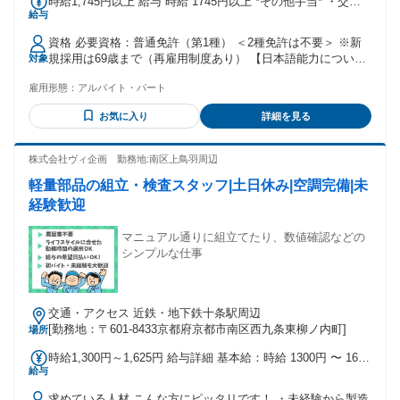
時給1,745円以上 給与 時給 1745円以上 *その他手当* ・交通
給与
費規定支給 交通費：交通費支給
資格 必要資格：普通免許（第1種） ＜2種免許は不要＞ ※新
規採用は69歳まで（再雇用制度あり） 【日本語能力につい
対象
て】 ※日本語ネイティブレベルもしくは、日本語能力検定N1
雇用形態：
アルバイト・パート
取得 ◎未経験大歓迎 ◎経験者優遇 ◎副業OK ◎WワークOK
◆シニア層（50代・60代）活躍中 ◆ミドル層（30代・40代）
お気に入り
詳細を見る
活躍中 ◆主婦（夫）活躍中 ◆フリーター活躍中 - ☆こんな方
におススメ☆ ・車や運転が好き ・運転が得意 ・人を喜ばす
ことが好き ・誰かの役に立つ仕事がしたい - ☆様々な経歴を
株式会社ヴィ企画 勤務地:南区上鳥羽周辺
お持ちの方が活躍しています☆ ▼持前の運転技術を活かして
軽量部品の組立・検査スタッフ|土日休み|空調完備|未
転職▼ ・役員運転手 ・タクシー運転手 ・4tドライバー ・ト
ラック運転手 ・市営バス運転手 ・観光バスドライバー ・運
経験歓迎
転代行など もちろん、ご経験がなくても問題ありません。 フ
リーター、アルバイト、パート、主婦・主夫、家庭のある
マニュアル通りに組立てたり、数値確認などの
方、 定年後のお仕事復帰の方など、ブランクがある方も歓迎
シンプルな仕事
です！
交通・アクセス 近鉄・地下鉄十条駅周辺
[勤務地：〒601-8433京都府京都市南区西九条東柳ノ内町]
場所
時給1,300円～1,625円 給与詳細 基本給：時給 1300円 〜 1625
給与
円
求めている人材 こんな方にピッタリです！ ・未経験から製造