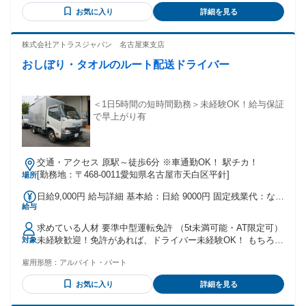
方 ・細かいチェックや確認が苦にならない方 ・社外の方との
手当
お気に入り
詳細を見る
会話が少ない環境で働きたい方 ■□■異業種からの転職者が多
数！■□■ サービス業をはじめ飲食店勤務やアパレル、 介護
士、看護師、美容師などの専門職から アクセルに転職した方
株式会社アトラスジャパン 名古屋東支店
も。 「今までフリーターだったが、これから正社員として働
おしぼり・タオルのルート配送ドライバー
きたい」 「家族と休みを合わせたい」 など、志望動機も様々
です。 ★⼯場勤務やピッキング、梱包などの 倉庫内作業から
の転職実績も多数有り︕
＜1日5時間の短時間勤務＞未経験OK！給与保証
で早上がり有
交通・アクセス 原駅～徒歩6分 ※車通勤OK！ 駅チカ！
[勤務地：〒468-0011愛知県名古屋市天白区平針]
場所
日給9,000円 給与詳細 基本給：日給 9000円 固定残業代：なし
給与
【一律手当】 全員に一律で支払われる通勤・皆勤・家族手当
金額：なし 全員に一律で支払われるその他手当金額：なし
求めている人材 要準中型運転免許 （5t未満可能・AT限定可）
未経験歓迎！免許があれば、ドライバー未経験OK！ もちろん
対象
経験者歓迎！転職回数不問！ 【こんな方も歓迎】 ・Wワーク
雇用形態：
アルバイト・パート
歓迎・副業歓迎。ワークライフバランス重視のフリーター歓
迎！ ・「家庭と両立したい」、「短時間勤務で働きたい」女
お気に入り
詳細を見る
性活躍中！主夫・主婦活躍中！扶養控除内OK。 ・ブランク
OK！久しぶりに仕事復帰した中高年活躍中！ミドル活躍中・