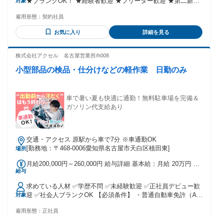
★ブランクOK！ ★経験者歓迎 ★フリーター歓迎 ★第二新卒
対象
歓迎 ★ミドル活躍中 ★シニア応援 ★学歴不問 安全運転を心
雇用形態：
契約社員
がけ、教習生の送迎を しっかり行える方を求めています。 ＜
次のような方におすすめです＞ ・ドライバーの仕事は未経験
お気に入り
詳細を見る
だけど興味がある方 ・送迎ドライバーや牛乳配達の経験があ
る方 ・新聞配達やトラックドライバーに興味がある方 ・中型
ドライバーやトラック運転手として働きたい方 ・ルート配送
株式会社アクセル 名古屋営業所/h008
や軽貨物ドライバーの業務に挑戦したい方 ・大型ドライバー
小型部品の検品・仕分けなどの軽作業 日勤のみ
としてのキャリアを積みたい方 ・中距離配送や長距離配送の
経験がある方 ・物流業界や運送、配送に関心がある方 ・配達
業務やタクシードライバーとしての経験を活かしたい方 ・バ
ス運転手としてのスキルを磨きたい方
車で暑い夏も快適に通勤！無料駐車場を完備＆
ガソリン代支給あり
交通・アクセス 原駅から車で7分 ※車通勤OK
[勤務地：〒468-0006愛知県名古屋市天白区植田東]
場所
月給200,000円～260,000円 給与詳細 基本給：月給 20万円 〜
給与
26万円 固定残業代：なし 【一律手当】 全員に一律で支払わ
れる通勤・皆勤・家族手当金額：なし 全員に一律で支払われ
求めている人材 ✅学歴不問 ✅未経験歓迎 ✅正社員デビュー歓
るその他手当金額：なし 【昇給】 年1回（4月） ※入社3ケ月
迎 ✅社会人ブランクOK 【必須条件】 ・普通自動車免許（AT
対象
後、評価により昇給あり 【賞与】 年2回（7月・12月） ※業
限定可） 【歓迎条件】※1つでも当てはまる方大歓迎 ・黙々
績連動型 【手当】 ・ガソリン代 ※通勤距離に応じて支給／
雇用形態：
正社員
と手を動かす作業が好きな方 ・集中して作業するのが得意な
1kmあたり21円 ・残業手当（全額支給） ・移動手当 ・役職