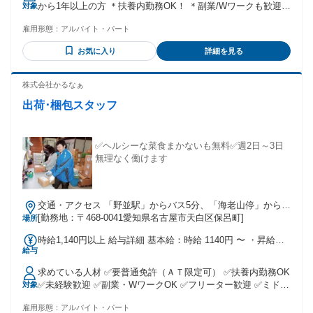
た。勤め先がアトラスジャパンの傘下に入ることになり入社
から1年以上の方 ＊扶養内勤務OK！ ＊副業/Wワークも歓迎！
対象
しましたが、ここは経営層も現場メンバーも、あたたかい人
＜ こんな方なら大歓迎！＞ ・スキマ時間で稼ぎたい ・体を
が多いと思っています。 業種柄、連休中も急な配達依頼が来
雇用形態：
アルバイト・パート
動かすほうが得意 ・車の運転が好き ・副業、兼業、Wワーク
たりするんですが、そういう時は実は、役員クラスが交替で
希望 ・フリーターさん、ブランク明けさん 主婦（夫）さんな
お気に入り
詳細を見る
おしぼりを届けているんです。「休んでる社員を呼び出すな
どどなたでも！ ＜こんな「声」が叶います＞ ＊日勤専属で探
んて、とんでもない！」って、偉い人たちが臨時便を走らせ
していた！ ＊昼だけのパートタイム希望！ ＊Ｗワーク・掛け
てるんですよ。 2020年春、最初の緊急事態宣言が出た時は、
持ち・副業です！ ＊スキマ時間で効率よく稼ぎたい！ ＊軽貨
株式会社かるなぁ
店舗様の休業が相次ぎましたが、その時も「社員の固定給は
物ドライバーなら挑戦できる！ ＊運転が好き！車中は自分だ
出荷･梱包スタッフ
一切カットしない」という宣言が出たんです。 今、色々と先
けの空間！ ＊ルート配送・配達の経験が活かせそう！
の見えない世の中ですけど、うちに来てくださる方だけで
も、不安なく働いてもらえるよう支えていきたいです。 年齢
の条件と理由：あり（例外事由3号のイ・45歳以下（長期勤続
✅ヘルシーな菜食まかないも無料✅週2日～3日
によるキャリア形成のため））
無理なく働けます
交通・アクセス 「野並駅」からバス5分、「海老山停」から徒
歩3分 ★自転車・バイク通勤OK
[勤務地：〒468-0041愛知県名古屋市天白区保呂町]
場所
時給1,140円以上 給与詳細 基本給：時給 1140円 〜 ・昇給あ
給与
り ・プチボーナスあり
求めている人材 ✅要普通免許（ＡＴ限定可） ✅扶養内勤務OK
✅未経験歓迎 ✅副業・WワークOK ✅フリーター歓迎 ✅ミドル
対象
活躍中 ✅主婦（夫）歓迎 20代～40代の主婦さんを中心に 女
雇用形態：
アルバイト・パート
性多数活躍中の職場です。 和気あいあいと楽しくお仕事して