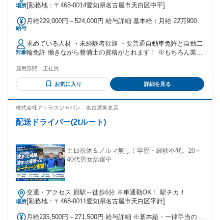
[勤務地：〒468-0014愛知県名古屋市天白区中平]
場所
月給229,000円～524,000円 給与詳細 基本給：月給 22万9000
給与
円 〜 52万4000円 固定残業代：なし 【一律手当】 全員に一律
で支払われる通勤・皆勤・家族手当金額：なし 全員に一律で
求めている人材 ・未経験者歓迎 ・要普通自動車免許と自動二
支払われるその他手当金額：あり 運転手当一律最大2万4000
輪免許 働きながら整備士の資格がとれます！ ※もちろん業界
対象
円 ※運転免許による
経験者も優遇 「バイクショップの接客楽しいぞ！」 整備の経
雇用形態：
正社員
験がなくてもお気軽にご応募ください！ 専門的な知識は徐々
に覚えてもらえればOK！ たくさんのお客様が来店するバイク
お気に入り
詳細を見る
ショップで 先ずは「いらっしゃいませ！」からスタート！ 他
社で数ヶ月働いて、転職を考えてるが入社して間もないから
どうしようか迷っている方、弊社はお人柄重視で採用してま
株式会社アトラスジャパン 名古屋東支店
す。安心してご応募ください。今の会社で我慢して働くのを
配送ドライバー(2tルート)
選ぶより、新しい道にチャレンジしませんか？先ずは面接を
してみて判断しましょう♪
土日祝休＆ノルマ無し！学歴・経験不問。20～
40代男女活躍中
交通・アクセス 原駅～徒歩6分 ※車通勤OK！ 駅チカ！
[勤務地：〒468-0011愛知県名古屋市天白区平針]
場所
月給235,500円～271,500円 給与詳細 ※基本給・一律手当の総