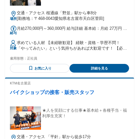
交通・アクセス 桜通線「野並」駅から車8分
[勤務地：〒468-0043愛知県名古屋市天白区菅田]
場所
月給270,000円～360,000円 給与詳細 基本給：月給 27万円 〜
給与
36万円 固定残業代：なし 【一律手当】 全員に一律で支払わ
れる通勤・皆勤・家族手当金額：あり 全員に一律で支払われ
求めている人材 【未経験歓迎】 経験・資格・学歴不問！
るその他手当金額：あり 【正社員】 月給：27万6380円～36
「やってみたい」という気持ちがあれば大歓迎です！ 【必
対象
万円 （固定残業代20ｈ・34,380円～含む、超過分別途支給）
須】 ・普通自動車運転免許（AT限定可） 【こんな方におすす
※経験・スキル・能力・知識により決定 ※月8日休みの場合は
雇用形態：
正社員
めです】 ・未経験から手に職をつけたい方 ・将来も役立つ技
月給22万円～32万円。 ■昇給あり 面談にて、能力だけでな
術を身につけたい方 ・機械や電気、現場作業に興味がある方
く、やる気や取り組む姿勢など頑張りをしっかり評価、給与
お気に入り
詳細を見る
・コツコツ技術を身につけることが好きな方 ・安定した環境
に反映します。 平均5000円～1万円の基本給ＵＰ（月給）し
で長く働きたい方
ています。 ■賞与あり 年2回（年2回/7月・12月※業績によ
KTM名古屋店
る） - 【体験勤務（アルバイト期間）】 日給：11,000円～
バイクショップの接客・販売スタッフ
★人を笑顔にする仕事★基本給＋各種手当・福
利厚生充実！
交通・アクセス 「平針」駅から徒歩17分