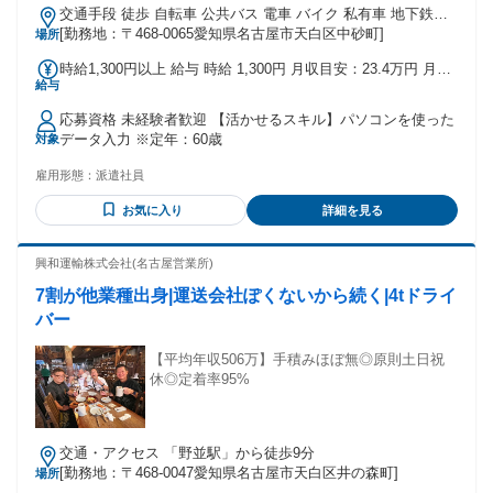
交通手段 徒歩 自転車 公共バス 電車 バイク 私有車 地下鉄鶴
舞線 塩釜口駅（徒歩20分）
[勤務地：〒468-0065愛知県名古屋市天白区中砂町]
場所
時給1,300円以上 給与 時給 1,300円 月収目安：23.4万円 月収
給与
内訳：時給1300円×7.83h×20日+残業20h
応募資格 未経験者歓迎 【活かせるスキル】パソコンを使った
データ入力 ※定年：60歳
対象
雇用形態：
派遣社員
お気に入り
詳細を見る
興和運輸株式会社(名古屋営業所)
7割が他業種出身|運送会社ぽくないから続く|4tドライ
バー
【平均年収506万】手積みほぼ無◎原則土日祝
休◎定着率95%
交通・アクセス 「野並駅」から徒歩9分
[勤務地：〒468-0047愛知県名古屋市天白区井の森町]
場所