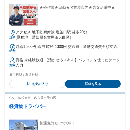
ひお気軽にご応募ください。 【面接では、なんでもリアルに
お答えします！】 「ぶっちゃけ、どれくらい稼げて、どれく
★軽作業★日勤★名古屋市内★男女活躍中★
らい大変なの？」 そんな疑問や不安を解消するための面接で
す。物流業界や当社の『リアル』を包み隠さずお伝えします
ので、何でもお気軽に質問してください！ ＜例えば、こんな
質問も大歓迎！＞ * 「週2日ガッツリ休んだら、実際のところ
アクセス 地下鉄鶴舞線 塩釜口駅 徒歩20分
いくら稼げますか？」 * 「初月はどれくらい稼げるものです
[勤務地：愛知県名古屋市天白区]
場所
か？」 * 「運転があまり得意じゃないんですけど、どれくら
いで慣れますか？」 * 「本当に自分の好きなタイミングで休
時給1,300円 給与 時給 1300円 交通費：通勤交通費全額支給
んでも大丈夫ですか？」 * 「一番大変な部分ってどこです
給与
交通費は月10万円/迄支給あり
か？」 * 「自分と同じような前職（未経験）からスタートし
た人はいますか？」 不安な気持ちのままスタートしてほしく
資格 未経験歓迎 【活かせるスキル】パソコンを使ったデータ
ないので、面接では何でもオープンにお話しします。リラッ
入力
対象
クスしてお越しくださいね！【未経験でも安心！充実のサポ
ート体制】 * 車両の用意は不要！ 社用車の貸出があるため、
雇用形態：
派遣社員
ご自身で車を購入する必要はありません。 * 安心のサポート
お気に入り
詳細を見る
環境： 万が一のトラブル時も、レッカー代の負担は不要！ *
24時間365日のフルサポート： 車のトラブル発生時は、専門
スタッフがいつでもスグに対応します。 * 万全の研修制度：
Cタス株式会社 名古屋市天白区
マナー研修、先輩の横乗り見学、丁寧なOJT研修があるため
軽貨物ドライバー
未経験でも安心です。 * 寮完備！ 新生活を始めたい方をバッ
クアップします。 * 日払い・週払い制度あり！ 頑張った成果
がスグに手に入ります。
普通免許だけでOK！