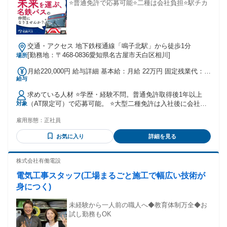
方に抵抗がない方 ・物流や倉庫運営について幅広く学びたい
⭐普通免許で応募可能⭐二種は会社負担⭐駅チカ
方 ・将来的にチームをまとめる役割を目指したい方 ・安定し
た勤務条件のもとで長く働きたい方 倉庫管理業務の経験があ
る方は、 業務理解や改善提案などにも経験を活かせます。
交通・アクセス 地下鉄桜通線「鳴子北駅」から徒歩1分
[勤務地：〒468-0836愛知県名古屋市天白区相川]
場所
月給220,000円 給与詳細 基本給：月給 22万円 固定残業代：な
給与
し 【一律手当】 全員に一律で支払われる通勤・皆勤・家族手
当金額：なし 全員に一律で支払われるその他手当金額：なし
求めている人材 ⭐学歴・経験不問。普通免許取得後1年以上
初任給：月給220,000円＋各種手当 月収30万円以上・年収400
（AT限定可）で応募可能。 ⭐大型二種免許は入社後に会社負
対象
万円以上も可能（賞与年3回／計4ヶ月＋α） ※研修中も同条
担で取得可。 ⭐安全運転と丁寧な接客を心がけられる方を歓
件 家族・住宅・休日・深夜など多様な手当を支給
雇用形態：
正社員
迎します。 ⭐20〜50代の幅広い層が活躍中。未経験スタート
の社員も多数在籍。
お気に入り
詳細を見る
株式会社有働電設
電気工事スタッフ(工場まるごと施工で幅広い技術が
身につく)
未経験から一人前の職人へ◆教育体制万全◆お
試し勤務もOK