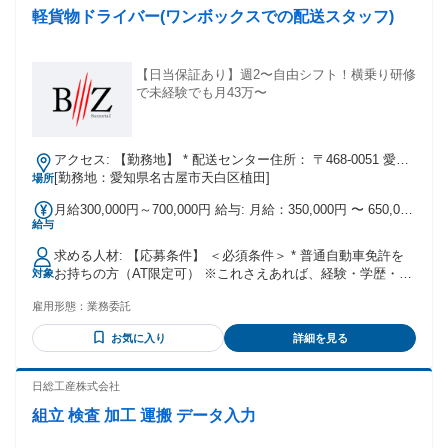
軽貨物ドライバー(ワンボックスでの配送スタッフ)
【日当保証あり】週2〜自由シフト！横乗り研修
で未経験でも月43万〜
アクセス: 【勤務地】 * 配送センター住所： 〒468-0051 愛知
県名古屋市天白区植田1丁目1602 * 配送エリア： 愛知県名古
[勤務地：愛知県名古屋市天白区植田]
場所
屋市など（※エリアの詳細は幅広く柔軟にご相談に乗りま
月給300,000円～700,000円 給与: 月給：350,000円 〜 650,000
す！） 【最寄駅・交通手段】 * 最寄駅： 地下鉄鶴舞線「植田
給与
円 ※業界随一の高単価！（1個あたり180円） ＜明確な月収例
駅」より徒歩で約3分 * 交通手段： マイカー通勤OK・バイク
＞ * 月収432,000円（180円 × 120個 × 20日勤務） ⇒ 週休2日
通勤OK・自転車通勤OK！ （駐車場・駐輪場を完備していま
求める人材: 【応募条件】 ＜必須条件＞ * 普通自動車免許を
でプライベートを大事にしながら、しっかり稼ぐ！ * 月収
す！）
お持ちの方（AT限定可） ※これさえあれば、経験・学歴・職
対象
630,000円（180円 × 140個 × 25日勤務） ⇒ とにかくガッツ
歴は一切不問です！ ＜こういった方も大歓迎です！＞ * 未経
リ稼いで、高収入を手に入れる！ ※上記はあくまで一例で
雇用形態：
業務委託
験者・経験者ともに大歓迎！（中卒・高卒・第二新卒OK） *
す。効率よく回れるようになれば、この収入例以上に稼いで
年齢・性別不問！（20代、30代、40代、50代の中高年・シニ
いる方も多数いらっしゃいます！ ＜支払方法＞ * 「月払い」
お気に入り
詳細を見る
ア層まで幅広く活躍中） * ブランクのある方、フリーター、
はもちろん、大好評の「日払い」「週払い」にも柔軟に対応
主婦（主夫）さんも歓迎！ * ガッツリ稼ぎたい方： 週5日〜6
可能です！
日入れる方、大歓迎！高収入・高月給が目指せます。 * 自分
日総工産株式会社
のペースで働きたい方： 副業・Wワーク・WワークOK！ * そ
組立 検査 加工 運搬 データ入力
の他： Uターン/Iターン歓迎、将来的に独立を考えている方も
応援します！ * ※ハローワークでお仕事をお探しの方も、ぜ