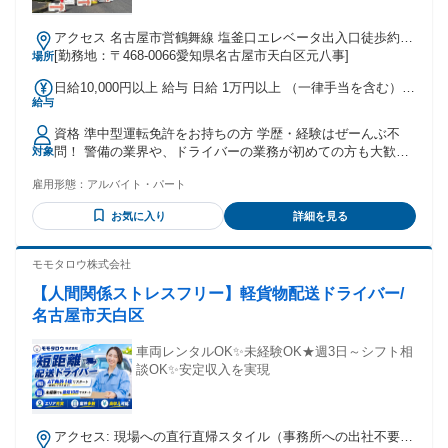
アクセス 名古屋市営鶴舞線 塩釜口エレベータ出入口徒歩約7
分、名古屋市営鶴舞線 植田（名古屋市営）エレベータ出入口
[勤務地：〒468-0066愛知県名古屋市天白区元八事]
場所
徒歩約20分、名古屋市営名城線 八事2番口徒歩約23分
日給10,000円以上 給与 日給 1万円以上 （一律手当を含む）
給与
別途、運転手当あり(300円/1日)※規定あり <<早上がりでも日
給保証！>> 現場によっては、定時前に終わることも。 その場
資格 準中型運転免許をお持ちの方 学歴・経験はぜーんぶ不
合でも日給1万円は保証します☆ <<ミニボーナスも支給！>>
問！ 警備の業界や、ドライバーの業務が初めての方も大歓
対象
年2回のミニボーナスや各種手当など、収入面も安心の待遇を
迎！ 「Wワークで」「扶養内で」「ガッツリ稼ぐ」...など、
揃えています♪ 交通費：交通費支給 月1万円まで
雇用形態：
アルバイト・パート
希望の働き方ができます◎ 若手・中高年層・定年退職後の60
代のシニアの方まで幅広く活躍中です☆ みんな未経験から始
お気に入り
詳細を見る
めて、数日で一通りの業務ができるようになりました◎ 新人
さんには、先輩スタッフがついて丁寧に教えるので、ゼロか
らのスタートでも安心してくださいね！ 【ドライバースタッ
モモタロウ株式会社
フの声60代】 まず働き方がガラリと変わりました。 元々長距
【人間関係ストレスフリー】軽貨物配送ドライバー/
離ドライバーとして勤務していましたので、毎日自宅に帰れ
ることがとてもありがたいです。 年齢を機に、資格を活かし
名古屋市天白区
て負担の少ない業務はないかと求人を探し、東警さんを見つ
けました。 自分の趣味の時間が増えるようになって充実して
車両レンタルOK✨未経験OK★週3日～シフト相
います。
談OK✨安定収入を実現
アクセス: 現場への直行直帰スタイル（事務所への出社不要）