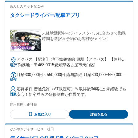
ッフにも 安定の給与で還元しています◎ 今後も精力的に店舗
されたい ・安心して新しい環境に挑みたい ・安定した働き方
あんしんネットなごや
拡大を 進める予定なので、 店長などのポストも多数。 キャ
がしたい方 ・堅実に成長している企業で働きたい
リアUPのチャンスも 大いにあります。
タクシードライバー/配車アプリ
未経験活躍中≪ライフスタイルに合わせて勤務
時間を選択≫予約のお客様がメイン！
アクセス 【駅名】 地下鉄鶴舞線 原駅【アクセス】 【無料の
駐車場があります】 【駅近で通勤しやすい環境です】 地下鉄
[勤務地：〒468-0015愛知県名古屋市天白区]
場所
鶴舞線 原駅より徒歩10分
月給300,000円～550,000円 給与詳細 月給300,000~550,000円
給与
【賞与あり】 年3回 【成果給あり】 売上に応じて、基本給に
加え成果給（売上の42%程度）を支給。 ご予約やアプリでの
応募条件 普通免許（AT限定可）※取得後3年以上 未経験でも
配車が多く、新人のドライバーにも安定してお仕事をお任せ
安心！新卒並みの研修制度が自慢です。
対象
できるので、１年目からベテランと同様の給与を得ることが
できます。 【手当】 皆勤手当・回数手当・距離手当・家族手
雇用形態：
正社員
当・資格手当・役職手当など 【事故補償】 万が一事故が発生
した場合、事故費用は会社が負担します。 【保証給あり】 入
お気に入り
詳細を見る
社後最大１年間は保証給制度あり！ ※規定がございます 保証
給のある期間にお仕事に慣れていただくことや、接客・運転
かがやきデイサービス 植田
技術向上に集中して取り組んでいただくことが可能です。 固
定残業代 無し 試用期間 有り試用期間：6ヶ月 ・試用期間のう