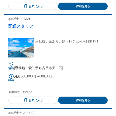
いますよ♪働きやすい環境が 整っているから小さなお子さんが
お気に入り
詳細を見る
いるスタッフも働いています。 ◎お子さんの急な発熱など、
お休みの場合は皆でフォロー します。 面接日時はご都合に合
わせて相談に応じます。 下記メールまたは電話にてご連絡さ
株式会社PRIMUS
せていただきます。 yogo@karuna.co.jp 090-8952-7140
配送スタッフ
入社祝い金あり、筋トレジム利用料無料！
[勤務地：愛知県名古屋市天白区]
場所
月給500,000円～800,000円
給与
雇用形態：
業務委託
お気に入り
詳細を見る
株式会社バズリアズ