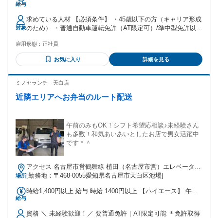
給与
額 基本給：月給 16万2500円 〜 19万8500円 固定残業代：な
し 【一律手当】 全員に一律で支払われる通勤・皆勤・家族手
求めている人材 【必須条件】 ・45歳以下の方（キャリア形成
当金額：なし 全員に一律で支払われるその他手当金額：あり
のため） ・普通自動車運転免許（AT限定可）/準中型免許以上
対象
1ヶ月あたり7万3000円 ※給与金額は経験・スキル等を考慮し
をお持ちの方 【歓迎条件】 ・学歴不問・経験不問・正社員経
決定します 【昇給】 年1回（原則4月） 【賞与】 年2回（6・
雇用形態：
正社員
験不問。業界・職種未経験者歓迎 ・既卒者・第二新卒OK 既
12月） 【手当】 ・通勤手当／規定内で交通費支給。ガソリン
卒者・第二新卒さんの再スタートも応援！ 元気なあいさつが
代は距離に応じる ・無事故手当／月1万5000円 ・家族手当／
お気に入り
詳細を見る
できれば始められます。 20代・30代・40代の男性スタッフ活
配偶者：1万円、子どもほか扶養家族：1人につき5000円／最
躍中！中途入社者 （転職組） が多めの会社です ※先日20代
大3名まで ・管理手当/月1万円 ・歩合給／年に1回の物販キャ
の女性も入社になりました♪ ※正社員、契約社員、単発の派
ミノヤランチ 天白店
ンペーンで報奨金・インセンティブ支給 ※ノルマなし！ ※給
遣、夜勤・深夜や短期のアルバイト・パートなど、これまで
料日：給与は毎月末締、翌月15日支払い
近隣エリアへお弁当のルート配送
の雇用形態は問いません ――――――――― 先輩へインタビ
ュー ――――――――― ◆元配置薬営業のIさん（40代）
「ノルマに追われない仕事」を求めて、ここに転職してきま
した。おしぼりの配送なら、体力と笑顔があれば何とかなる
午前のみもOK！シフト希望応相談♪未経験さん
でしょ！と思って、勢い半分で入社して、気が付けば役職も
も多数！和気あいあいとしたお店で男女活躍中
貰い、今に至ります。 アトラスジャパンのいい所は、助け合
です＾＾
う風土があること。仲間の車がパンクして動けなくなった時
は、近くを走るドライバーが集まり、配送を手分けして間に
アクセス 名古屋市営鶴舞線 植田（名古屋市営）エレベータ出
合わせたこともありましたし、僕自身も出先で何度も助けら
入口徒歩約16分、名古屋市営鶴舞線 塩釜口2番口徒歩約19
[勤務地：〒468-0055愛知県名古屋市天白区池場]
場所
れました。 「この環境でなら、もうちょっと頑張れそうか
分、名古屋市営鶴舞線 原（愛知県）2番口徒歩約19分
な…」と思い、数年前に今の担当業務である、開拓営業へ異
時給1,400円以上 給与 時給 1400円以上 【ハイエース】 午
動してきました。周りにたくさん助けてもらった分、今度は
給与
前…時給1400円 午後…時給1150円 【ハイゼット】 午前…時
自分が、元気と笑顔で会社を盛り上げていきたいと思ってい
給1250円 午後…時給1150円 交通費：交通費支給 交通費規定
ます ◆人事担当・Sより 私は元々、同業で配達をしていまし
資格 ＼ 未経験歓迎！／ 要普通免許｜AT限定可能 ＊免許取得
支給（月額支給上限38,700円）