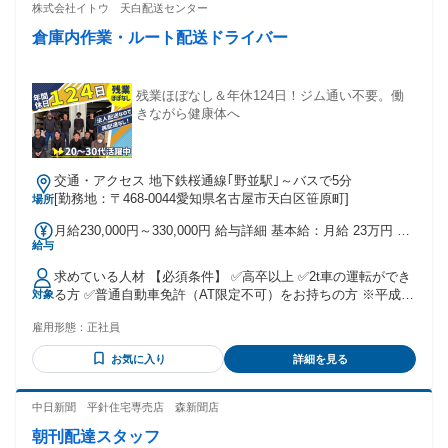
株式会社イトウ 天白配送センター
倉庫内作業・ルート配送ドライバー
残業ほぼなし＆年休124日！ジム通い不要。働
きながら健康体へ
交通・アクセス 地下鉄桜通線｢野並駅｣～バスで5分
[勤務地：〒468-0044愛知県名古屋市天白区笹原町]
場所
月給230,000円～330,000円 給与詳細 基本給：月給 23万円 〜
給与
33万円 固定残業代：なし 【一律手当】 全員に一律で支払わ
れる通勤・皆勤・家族手当金額：なし 全員に一律で支払われ
求めている人材 【必須条件】 ✅高卒以上 ✅2t車の運転ができ
るその他手当金額：なし ❖各種手当 ・役職手当 ・職務手当
る方 ✅普通自動車免許（AT限定不可）をお持ちの方 ※平成
対象
・家族手当 ・皆勤手当 ・時間外手当 ・通勤手当（上限あり/
29（2017）年3月11日以前に免許取得した方 ※平成
月額3万円まで） ❖昇給制度：年1回あり 昇給金額：1月あた
雇用形態：
正社員
29（2017）年3月12日以降に普通免許を取得した方は2トント
り5,000円〜8,000円 ※前年度実績あり ❖賞与 ：年2回あり 賞
ラックの運転ができません ✅または、準中型免許以上をお持
与金額：400,000円〜1,500,000円 ※前年度実績あり
お気に入り
詳細を見る
ちの方 ✅未経験者歓迎！ ✅異業種からの応募も大歓迎！ ✅20
代・30代活躍中！ 一度入社したらあまりの雰囲気の良さで辞
められないですよ(笑) 面倒見の良い先輩が多く働きやすさバ
中日新聞 平針住宅専売店 森新聞店
ツグンです！ ー 【こんな方を求めています】 ■運転好きな方
朝刊配達スタッフ
■じっとしているよりも、体を動かすことが好きな方！ ■アク