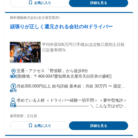
お気に入り
詳細を見る
方など ・ハローワークでお仕事をお探し中の方歓迎 〓─〓─
〓─〓─〓─〓─〓─〓
興和運輸株式会社(名古屋営業所)
頑張りが正しく還元される会社の4tドライバー
平均年収506万円◎手積みほぼ無◎原則土日祝
◎定着率95%
交通・アクセス 「野並駅」から徒歩9分
[勤務地：〒468-0047愛知県名古屋市天白区井の森町]
場所
月給300,000円以上 給与詳細 基本給：月給 30万円 〜 固定残
給与
業代：なし 【一律手当】 全員に一律で支払われる通勤・皆
勤・家族手当金額：なし 全員に一律で支払われるその他手当
求めている人材 ＜ドライバー経験一切不問＞ ＜要中型免許＞
金額：なし
―――――――――――――――――― ＼ こんな方はぜひ！
対象
／ ✅ 免許を活かせる仕事がしたい ✅ 研修がしっかりある会
雇用形態：
正社員
社がいい ✅ 時間や約束をきちんと守れる ✅ 丁寧な運転を心
がけられる ✅ あいさつができる ✅ 安定企業で長く働きたい
お気に入り
詳細を見る
✅ 責任感を持って仕事に向き合える
――――――――――――――――――