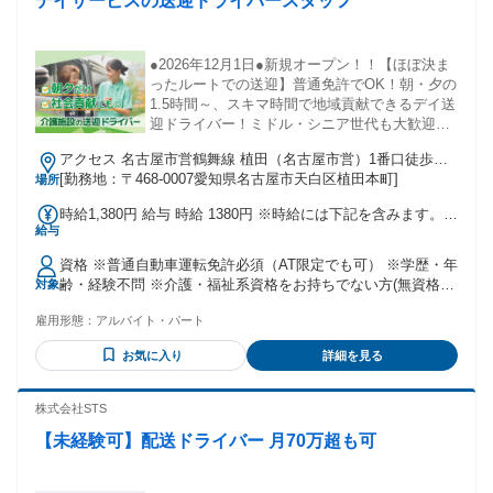
デイサービスの送迎ドライバースタッフ
ち、2か月間は研修期間となります。 ・研修期間中の給与は月
給195,000円～となります。 ・雇用形態や給与額以外の条件に
変更はありません。試用期間中の給与：月給195,000円〜試用
●2026年12月1日●新規オープン！！【ほぼ決ま
期間中の固定残業代：無し 通勤手当 有り
ったルートでの送迎】普通免許でOK！朝・夕の
1.5時間～、スキマ時間で地域貢献できるデイ送
迎ドライバー！ミドル・シニア世代も大歓迎で
す！
アクセス 名古屋市営鶴舞線 植田（名古屋市営）1番口徒歩約
10分 ■マイカー通勤応相談
[勤務地：〒468-0007愛知県名古屋市天白区植田本町]
場所
時給1,380円 給与 時給 1380円 ※時給には下記を含みます。
給与
・処遇改善加算金300円 ※試用期間3ヶ月 ※同条件 ※給与締
め日：毎月月末 ※給与支払日：翌月25日 交通費：交通費支給
資格 ※普通自動車運転免許必須（AT限定でも可） ※学歴・年
月30000円まで支給
齢・経験不問 ※介護・福祉系資格をお持ちでない方(無資格
対象
者)は、入社後、「認知症介護基礎研修」を受講していただき
雇用形態：
アルバイト・パート
ます。（受講料は、全額会社負担） ※積極的なコミュニケー
ションができる方・チームワークを大切にできる方歓迎 ・ミ
お気に入り
詳細を見る
ドル・シニア層の方も活躍中 ・20代、30代、40代、50代、60
代まで幅広い層が活躍しています。
株式会社STS
【未経験可】配送ドライバー 月70万超も可