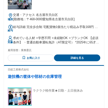
交通・アクセス 名古屋市天白区
[勤務地：〒468-0000愛知県名古屋市天白区]
場所
給与詳細 完全歩合制 宅配貨物1個当たり税込み手取168円 ポ
給与
スト投函小物１個37円 ★1日の平均的な個数は宅配100～120
個 小物50個くらいで週3日勤務での月収は 22～25万円、車貸
求めている人材 ⭐学歴不問 ⭐未経験OK ⭐ブランクOK 【必須
し出しの場合手取20万円 ★未経験の方が最初の1～2ヶ月に 配
条件】 ・普通自動車運転免許（AT限定可） *2025年に65才に
対象
達できる個数は、 1日あたり80個～100個です。 3ヶ月目で1
なる方は、国土交通省指定の受講が必要になります。 【こん
日120個くらい、 慣れてくれば 150個前後の配達が可能です。
雇用形態：
業務委託
な方におすすめ】 ・未経験からチャレンジしたい方 ・資格や
★面接では、実際の支払い明細を お見せしながら説明しま
経験を活かして働きたい方 ・プライベートと両立しながら働
す。 面接の後、ご家族に 分かりやすく説明できるように
お気に入り
詳細を見る
きたい方 ・ガッツリ稼げる仕事を探している方 ＜働き方は自
「仕事のトリセツ」を お渡ししていますので、 ご活用くださ
分次第！＞ 業務委託のため、 業務量の裁量はあなたにありま
い。
す。 「プライベート重視で適度に働きたい」 「収入重視でガ
日総工産株式会社
ッツリ働きたい」など、 ご自身の目標や目的に合わせて 柔軟
遊技機の筐体や部材の在庫管理
に働きたい方にピッタリです！ 【こんな方は即戦力として歓
迎】 ・運転技術や各種免許をお持ちの方 └普通・中型・準中
型・大型自動車 └小型・大型特殊自動車 └普通・大型自動二
輪車 └フォークリフト・クレーン・牽引 └ガソリン・ディー
ラクラク軽作業★日勤・土日祝休み
ゼル車 など ・運送業での経験がある方 └商品の仕分け └荷物
の積み降ろし └近距離・中距離・長距離配送 └入出庫管理 └
トラブル対応 など