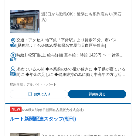
ティブに働きたい方！ ■コミュニケーションが好きな方 ■臨機
応変に対応ができる方 ■MT車の運転経験者 ■積極的に考えて
自ら行動できる方 【こんな方にはピッタリです！】 ■残業が
週3日から勤務OK！近隣にも系列店あり(黒石
少ない会社で働きたい方 ■ワークライフバランスを整えたい
店)
方 ■プライベートも大事にしたい方 ■物流倉庫など、体を動か
す作業の経験がある方 ー ＿＿＿＿＿＿＿＿＿ ✅センター長の
人柄 ￣￣￣￣￣￣￣￣￣ 2025年5月に天白配送センター長に
交通・アクセス 地下鉄「平針駅」より徒歩21分、市バス「平
なりました。 入社20年以上でキャリアも充分。 若手が多いセ
針住宅」バス停下車、徒歩1分
[勤務地：〒468-0020愛知県名古屋市天白区平針南]
場所
ンターなので良い兄貴分です。 プライベートでは、素敵なパ
パです！ ー 【当社について】 TOTOやLIXIL、リンナイ、パ
時給1,425円以上 給与詳細 基本給：時給 1425円 〜 一律深夜
ナソニックなど、国内有力メーカーのキッチン、ユニットバ
給与
手当含む
ス、給湯器など、住宅設備機器及び給排水関連の設備資材を
総合的に取り扱う商社です。 より快適な商品を提案し、住生
求めている人材 ◆本業前のお小遣い稼ぎに ◆子供が寝ている
活の質的向上を図り、社会インフラの構築の一助を担ってい
間に ◆年金の足しに ◆健康維持の為に働く中高年の方も活躍
対象
ます。 ※建築系資材の分野も開拓し、2013年から東京へ進
中 ◆地元の主婦さんや定年退職後のシニア世代など幅広く活
出。2015年8月に本社を新築移転しました。 ※1999年に、優
雇用形態：
アルバイト・パート
躍中 慣れたら一人での配達なので人付き合いが苦手な方にも
良法人として名古屋市長より表彰されました。 ー 年齢の条件
オススメです♪
お気に入り
詳細を見る
と理由：あり（例外事由3号のイ・43歳以下（長期勤続による
キャリア形成のため））
ASA緑東部(朝日新聞名古屋販売株式会社)
ルート新聞配達スタッフ(朝刊)