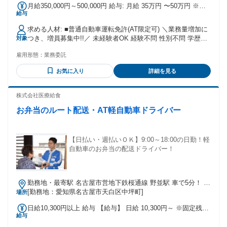
月給350,000円～500,000円 給与: 月給 35万円 〜50万円 ※日
給与
払い・週払い相談可
求める人材: ■普通自動車運転免許(AT限定可) ＼業務量増加に
つき、増員募集中!!／ 未経験者OK 経験不問 性別不問 学歴不
対象
問 無資格OK 要普通免許（AT限定OK） ＼軽自動車が運転で
雇用形態：
業務委託
きれば大丈夫!!／ 【歓迎条件】 ・未経験者歓迎 ・週休2日で
働きたい ・ドライバーとして働きたい ・運転手として働きた
お気に入り
詳細を見る
い ・高収入で働きたい ・地元で働きたい ・将来独立したい
方 ・即日勤務したい方 ・配送の仕事がしたい方 ・宅配の仕
事がしたい方 ・直行直帰で働きたい方
株式会社医療給食
お弁当のルート配送・AT軽自動車ドライバー
【日払い・週払いＯＫ】9:00～18:00の日勤！軽
自動車のお弁当の配送ドライバー！
勤務地・最寄駅 名古屋市営地下鉄桜通線 野並駅 車で5分！ 名
古屋市営地下鉄桜通線 鶴里駅 車で5分！ 名古屋市営地下鉄桜
[勤務地：愛知県名古屋市天白区中坪町]
場所
通線 桜本町駅 車で5分！
日給10,300円以上 給与 【給与】 日給 10,300円～ ※固定残業
給与
代/1,180円・45分を含む。 ・昇給あり ・交通費規定支給あり
★日払い・週払いＯＫ 【交通費】 車通勤ＯＫ 無料駐車場あ