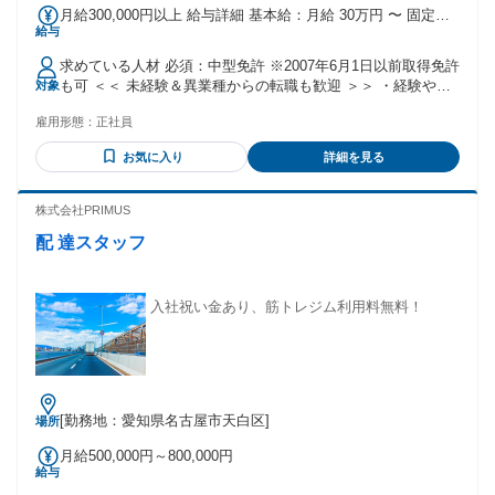
月給300,000円以上 給与詳細 基本給：月給 30万円 〜 固定残
給与
業代：なし 【一律手当】 全員に一律で支払われる通勤・皆
勤・家族手当金額：なし 全員に一律で支払われるその他手当
求めている人材 必須：中型免許 ※2007年6月1日以前取得免許
金額：なし 【 各種手当あり 】 ・通勤手当 ・役職手当 ・資格
も可 ＜＜ 未経験＆異業種からの転職も歓迎 ＞＞ ・経験や専
対象
取得手当 └リフト免許など会社負担
門知識は一切不問 （全車AT車への切り替えを進行中です） ・
雇用形態：
正社員
ブランクOK ・第二新卒歓迎！ 求める人物像： ■挨拶や報連
相などを大切にできる ■仕事に誇りを持ち社会や仲間に貢献
お気に入り
詳細を見る
できる ■コツコツまじめに業務へ向き合える
―――――――――――――――――――― 40代・50代を中
心に20代～60代も活躍中！
株式会社PRIMUS
―――――――――――――――――――― 安定収入と働き
配 達スタッフ
やすい環境なので、 実際に家庭持ちの方がほとんど。 マイホ
ームを購入した人も6割以上と それぞれ夢に向かって働いてい
ます！ 勤続年数は、20年以上が3割と定着率も◎
―――――――――――――――――――― 「興和運輸を選
入社祝い金あり、筋トレジム利用料無料！
んだ理由」ランキング
―――――――――――――――――――― 1位 休日が多
い！ 2位 給与が良い！(昇給・賞与あり◎) 3位 人間関係が良
い 4位 リフトを使うので体の負担が少ない 5位 企業基盤が安
定している 現在働いてるスタッフの前職は… 営業・販売職
[勤務地：愛知県名古屋市天白区]
場所
（営業・ディーラ―など）や 製造＆工業系（鉄工所・機械・
溶接など）、 運送業（配送・引越し・宅配など）、 土木など
月給500,000円～800,000円
の建設業、 介護・飲食などのサービス業など様々！
給与