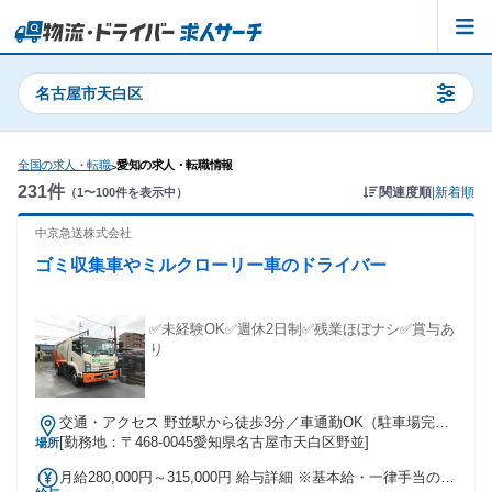
名古屋市天白区
全国の求人・転職
愛知の求人・転職情報
>
231
件
関連度順
|
新着順
（
1
〜
100
件を表示中）
中京急送株式会社
ゴミ収集車やミルクローリー車のドライバー
✅未経験OK✅週休2日制✅残業ほぼナシ✅賞与あ
り
交通・アクセス 野並駅から徒歩3分／車通勤OK（駐車場完
備） ◎駅チカ
[勤務地：〒468-0045愛知県名古屋市天白区野並]
場所
月給280,000円～315,000円 給与詳細 ※基本給・一律手当の総