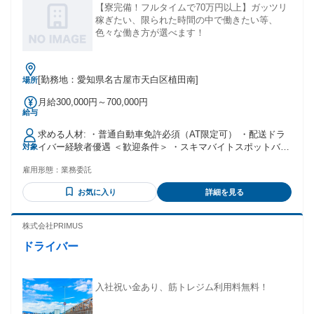
【寮完備！フルタイムで70万円以上】ガッツリ
稼ぎたい、限られた時間の中で働きたい等、
色々な働き方が選べます！
[勤務地：愛知県名古屋市天白区植田南]
場所
月給300,000円～700,000円
給与
求める人材: ・普通自動車免許必須（AT限定可） ・配送ドラ
イバー経験者優遇 ＜歓迎条件＞ ・スキマバイトスポットバイ
対象
トで探している方 ・未経験者、経験者とも歓迎! ・年齢不問
雇用形態：
業務委託
※10代・20代・30代・40代・50代活躍中 ・中高年、シニアの
方も活躍中 ・学歴不問・経験不問（中卒・高卒OK） ・男
お気に入り
詳細を見る
性・女性共に活躍中 ・ブランクOK ・長期勤務できる方大
歓迎 ・週2から勤務可能 ※週5日〜6日入れる方、大歓迎！
・フリーターの方のご応募もお待ちしております！ ・ハロー
株式会社PRIMUS
ワークでお仕事をお探しの方も歓迎! ・友達と一緒に応募も歓
ドライバー
迎
入社祝い金あり、筋トレジム利用料無料！