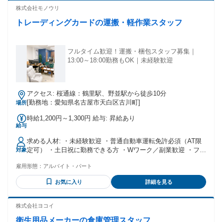
シニア活躍中。 ・性別不問・年齢不問・経験不問・職務経歴
株式会社モノウリ
不問。既卒者・第二新卒歓迎！ ・ルート配送業、軽トラック
トレーディングカードの運搬・軽作業スタッフ
ドライバー、短距離ドライバー、大型トラック運転手、トラ
ックドライバー、長距離ドライバー、セールスドライバー、
運送業、物流経験者歓迎！ ・正社員、契約社員、単発の派
遣、夜勤・深夜や短期のアルバイト・パートなど、これまで
フルタイム歓迎！運搬・梱包スタッフ募集｜
の雇用形態は問いません。
13:00～18:00勤務もOK｜未経験歓迎
アクセス: 桜通線：鶴里駅、野並駅から徒歩10分
[勤務地：愛知県名古屋市天白区古川町]
場所
時給1,200円～1,300円 給与: 昇給あり
給与
求める人材: ・未経験歓迎 ・普通自動車運転免許必須（AT限
定可） ・土日祝に勤務できる方 ・Wワーク／副業歓迎 ・フリ
対象
ーター歓迎 配送や倉庫作業の経験がある方はもちろん、未経
雇用形態：
アルバイト・パート
験の方も歓迎いたします。
お気に入り
詳細を見る
株式会社ヨコイ
衛生用品メーカーの倉庫管理スタッフ