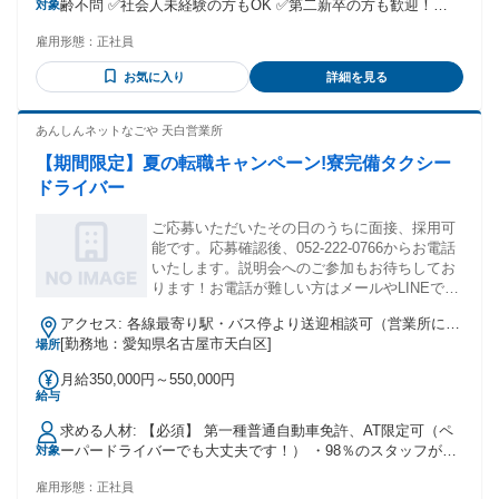
齢不問 ✅社会人未経験の方もOK ✅第二新卒の方も歓迎！
対象
証します！ ✨もし転職の際に転居が伴えば 住宅補助など応相
【こんな方はぜひ！】 ＝＝＝＝＝＝＝＝＝＝＝＝＝＝＝＝＝
談。 ✨経験者の方は、 さらに前職給与を保証！ 3級自動車整
雇用形態：
正社員
＝＝ 経験も資格も一切不問！ ・車が好き ・整備士になって
備士：1万円 2級自動車整備士：2万円 1級自動車整備士：5万
みたい ・モノづくりが好き ・正社員として安定したい ・手
円 別途：検査員資格：3万円 例)検査員資格＋1級自動車整備
お気に入り
詳細を見る
に職をつけたい ・若いうちに技術を学びたい ・未経験からキ
士 →8万円の手当♪ 手厚い給与体制でお迎えします。
ャリアを積みたい 必要なのは「興味」と「前向きさ」だけで
す！
あんしんネットなごや 天白営業所
【期間限定】夏の転職キャンペーン!寮完備タクシー
ドライバー
ご応募いただいたその日のうちに面接、採用可
能です。応募確認後、052-222-0766からお電話
いたします。説明会へのご参加もお待ちしてお
ります！お電話が難しい方はメールやLINEでの
やり取りも可能ですので、応募フォームにその
アクセス: 各線最寄り駅・バス停より送迎相談可（営業所によ
旨をご記載ください。
り異なります）
[勤務地：愛知県名古屋市天白区]
場所
月給350,000円～550,000円
給与
求める人材: 【必須】 第一種普通自動車免許、AT限定可（ペ
ーパードライバーでも大丈夫です！） ・98％のスタッフが未
対象
経験での入社、成長できる研修、環境が整っています。 ・幅
雇用形態：
正社員
広い年齢層、キャリアの方が活躍中です！ ・第二新卒・就業