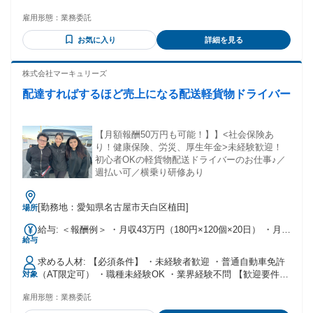
雇用形態：
業務委託
お気に入り
詳細を見る
株式会社マーキュリーズ
配達すればするほど売上になる配送軽貨物ドライバー
【月額報酬50万円も可能！】】<社会保険あ
り！健康保険、労災、厚生年金>未経験歓迎！
初心者OKの軽貨物配送ドライバーのお仕事♪／
週払い可／横乗り研修あり
[勤務地：愛知県名古屋市天白区植田]
場所
給与: ＜報酬例＞ ・月収43万円（180円×120個×20日） ・月収
給与
63万円（180円×140個×25日） 〓─〓─〓─〓─〓─〓─〓─〓
求める人材: 【必須条件】 ・未経験者歓迎 ・普通自動車免許
（AT限定可） ・職種未経験OK ・業界経験不問 【歓迎要件】
対象
・配送ドライバー、トラック運転手の経験 ・宅配やデリバリ
雇用形態：
業務委託
ーのご経験 （お弁当やピザ・お寿司の宅配経験等） ・フリー
ランスで配送業をされていた方 ・将来、独立を目指している