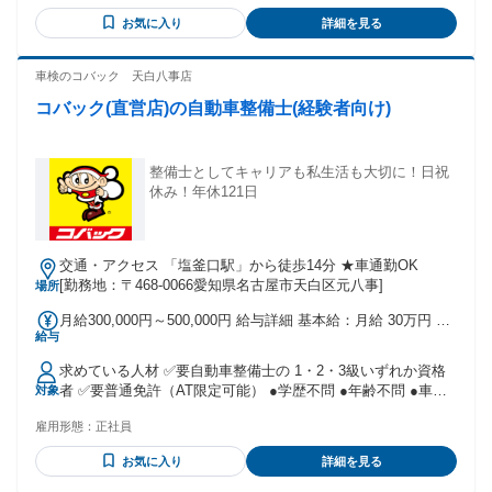
経験なし・フリーターの方も大歓迎！ Web面接も可能です！
お気に入り
詳細を見る
WEB説明会・面接も実施しておりますので、ご自宅からスキ
マ時間に気軽にご参加頂けます！ もちろん私服でOKです！
給与のこと、働き方のこと、職場のこと、疑問や不安になん
車検のコバック 天白八事店
でもお答えします！ 来場者特典あり 面接にご参加の方に、人
コバック(直営店)の自動車整備士(経験者向け)
気のお風呂屋さん入浴チケットプレゼント中！！ 学歴も経験
も一切不問！ ・中高年活躍中 ・主婦(夫)活躍中 ・20代、30
代、40代、50代、60代活躍中 ・フリーター歓迎 ・未経験者歓
迎 ・U・Iターン歓迎 ・県外や移住された方の採用実績あり
整備士としてキャリアも私生活も大切に！日祝
休み！年休121日
交通・アクセス 「塩釜口駅」から徒歩14分 ★車通勤OK
[勤務地：〒468-0066愛知県名古屋市天白区元八事]
場所
月給300,000円～500,000円 給与詳細 基本給：月給 30万円 〜
給与
50万円 固定残業代：なし 【一律手当】 全員に一律で支払わ
れる通勤・皆勤・家族手当金額：なし 全員に一律で支払われ
求めている人材 ✅要自動車整備士の 1・2・3級いずれか資格
るその他手当金額：なし ✨さらに前職給与を保証！ 3級自動
者 ✅要普通免許（AT限定可能） ●学歴不問 ●年齢不問 ●車が
対象
車整備士：1万円 2級自動車整備士：2万円 1級自動車整備士：
好きな方歓迎 ●社会人未経験の方もOK ●第二新卒の方も歓
5万円 別途：検査員資格：3万円 ✨もし転職の際に転居が伴え
雇用形態：
正社員
迎！ ✅こんな方にぜひ ＝＝＝＝＝＝＝＝＝＝＝＝＝＝＝＝＝
ば 住宅補助など応相談。 ✨月給30万円スタート ＝＝＝＝＝＝
＝＝ ・モノづくりや機械いじりが好き ・この先も使える技術
＝＝＝＝＝＝ さらに前職給与を できる限り保証します！ 手
お気に入り
詳細を見る
を身につけたい ・学校で整備に携わったがブランクがある ・
厚い給与体制でお迎えします。 業績が安定している分、スタ
資格や経験を働きやすい環境で活かしたい ・頑張った分評価