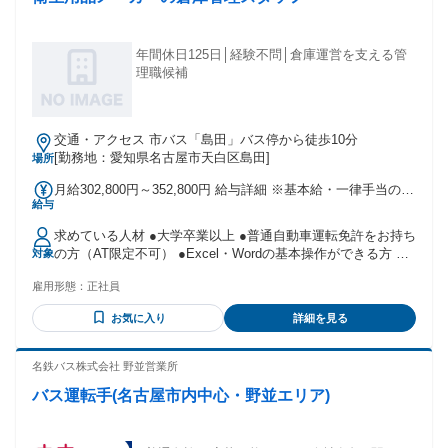
年間休日125日│経験不問│倉庫運営を支える管
理職候補
交通・アクセス 市バス「島田」バス停から徒歩10分
[勤務地：愛知県名古屋市天白区島田]
場所
月給302,800円～352,800円 給与詳細 ※基本給・一律手当の総
給与
額 基本給：月給 30万円 〜 35万円 固定残業代：なし 【一律
手当】 全員に一律で支払われる通勤・皆勤・家族手当金額：
求めている人材 ●大学卒業以上 ●普通自動車運転免許をお持ち
なし 全員に一律で支払われるその他手当金額：あり 1ヶ月あ
の方（AT限定不可） ●Excel・Wordの基本操作ができる方 入
対象
たり2800円 ※経験や能力などを考慮します。 ※時間外手当は
社後は、商品の種類や保管場所、 入出庫の流れなど、 実務を
発生分を別途支給します。 ・昇給あり ・賞与年2回（前年度
雇用形態：
正社員
通じて業務を覚えていただきます。 倉庫管理の経験がある方
賞与実績：計2ヶ月分） ・通勤手当：月額上限2万円 ・一律食
は、 これまでの経験を活かしながら、 将来の管理職候補とし
事手当：月2800円 ・残業手当あり ・役職手当あり ・家族手
お気に入り
詳細を見る
て業務の幅を広げられます。 ･･━━･･━━･･━━･･━━･･
当あり（配偶者：8000円、子供／人：4000円）
━━･･━━･･ 【こんな方を歓迎しています】 ・マネジメント
経験のある方 ・業務改善を実施した経験のある方 ・能動的に
名鉄バス株式会社 野並営業所
業務を行える方 ･･━━･･━━･･━━･･━━･･━━･･━━･･
バス運転手(名古屋市内中心・野並エリア)
【こんな方に向いています】 ・商品や数字を正確に管理でき
る方 ・周囲と連携しながら仕事を進められる方 ・状況を見な
がら、自分で考えて行動できる方 ・現場作業と事務作業の両