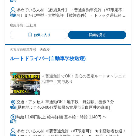
給与
額 基本給：月給 22万2800円 〜 25万6200円 固定残業代：な
し 【一律手当】 全員に一律で支払われる通勤・皆勤・家族手
求めている人材 【必須条件】 ・普通自動車免許（AT限定不
当金額：なし 全員に一律で支払われるその他手当金額：あり
可）または中型・大型免許 【歓迎条件】 ・トラック運転経験
対象
1ヶ月あたり5万7200円 〜 5万8800円 月給：28万円～31万
・中型自動車第一種運転免許 ・大型自動車第一種運転免許
5000円 （一律職務手当：5万7200円～5万8800円含む） 【そ
雇用形態：
正社員
【こんな方にピッタリ】 ・帰宅時間が読める仕事に切り替え
の他手当】 ◎皆勤手当 / 月1万円 ◎無事故手当 / 月1万2000円
たい ・決まったルートをコツコツ回る仕事が合っている ・無
【賞与】 ◎賞与あり/年2回（2年目より） 1年目は寸志
お気に入り
詳細を見る
理な長距離運転は避けたい ・インフラを支える仕事に就きた
い ・子どもや家族と毎日コミュニケーションを取りたい方、
夕方から趣味の時間をつくりたい方。
名古屋自動車学校 天白校
ルートドライバー(自動車学校送迎)
＜普通免許でOK！安心の固定ルート★＞シニア
活躍中！賞与あり
交通・アクセス 車通勤OK！地下鉄「野並駅」徒歩７分
[勤務地：〒468-0047愛知県名古屋市天白区井の森町]
場所
時給1,140円以上 給与詳細 基本給：時給 1140円 〜
給与
求めている人材 ※要普通免許（AT限定可） ★未経験者歓迎！