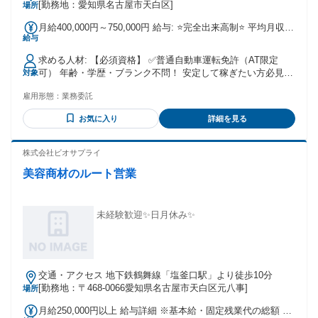
ご希望の「走り慣れた道」をメインに配送エリアを調整しま
[勤務地：愛知県名古屋市天白区]
場所
す。
月給400,000円～750,000円 給与: ⭐️完全出来⾼制⭐️ 平均⽉収は
給与
40万円︕慣れてきたら⽉75万円以上もGET可能︕ 運んだ数が
1円単位で評価される実感が頑張る原動力に！ ⭐️先輩メンバー
求める人材: 【必須資格】 ✅️普通自動車運転免許（AT限定
の給与例⭐️ ￣￣￣￣￣￣￣￣￣￣￣ ⏩1⽇150個配送×25⽇稼
可） 年齢・学歴・ブランク不問！ 安定して稼ぎたい方必見
対象
働＝675,000円 ⏩1⽇110個配送×25⽇稼働＝495,000円 ⏩1⽇
￣￣V￣￣￣￣￣￣￣￣￣￣ ✔️20代・30代の若手世代活躍
70個配送×25⽇稼働＝315,000円 ※1個180円の場合 ⭐️経費の内
雇用形態：
業務委託
中！ ✔️40代・50代のミドル世代活躍中！ ✔️既卒・第二新卒・
訳はすべてオープンです！ この業界は、お給料の中抜きをさ
フリーターさんOK！ ✔️ハローワークで仕事をお探しの方
れる会社も少なくないのが実情… 当社は何が引かれているの
お気に入り
詳細を見る
OK！ 【こんな経験が活かせます！】 運送業・物流・企業
か ちゃんとクリアにしたいと考えているので 経費の内訳もオ
配・配達・運転手 タクシードライバー・送迎ドライバー 引っ
ープンにしています︕
越し・整備士・ルート営業・製造業など
株式会社ビオサプライ
美容商材のルート営業
未経験歓迎✨日月休み✨
交通・アクセス 地下鉄鶴舞線「塩釜口駅」より徒歩10分
[勤務地：〒468-0066愛知県名古屋市天白区元八事]
場所
月給250,000円以上 給与詳細 ※基本給・固定残業代の総額 基