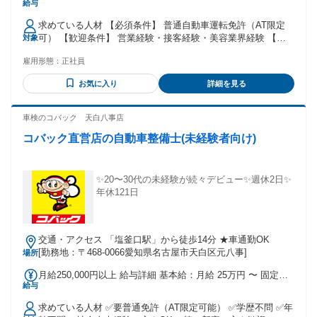
給与
本給：月給 20万円 〜 固定残業代：あり 1ヶ月あたり5万円 〜
（固定残業時間：1ヶ月あたり30時間） 固定残業時間を超え
求めている人材 【必須条件】 普通自動車運転免許（AT限定
た勤務時間については別途残業代を支給する 【一律手当】 全
可） 【歓迎条件】 営業経験・接客経験・美容業界経験 【こ
対象
員に一律で支払われる通勤・皆勤・家族手当金額：なし 全員
んな方にピッタリ】 ・数字だけでなく関係性を大切にしたい
に一律で支払われるその他手当金額：なし ✅インセンティブ
雇用形態：
正社員
方 ・提案の工夫で成果を出すのが好きな方 ・美容業界に興味
あり
がある・携わってみたい方 ・目標達成の達成感をモチベーシ
お気に入り
詳細を見る
ョンにできる方 ・移動中の運転も苦にならない方
車検のコバック 天白八事店
コバック直営店の自動車整備士(未経験者向け)
✨20〜30代の未経験が続々デビュー✨週休2日✨
年休121日
交通・アクセス 「塩釜口駅」から徒歩14分 ★車通勤OK
[勤務地：〒468-0066愛知県名古屋市天白区元八事]
場所
月給250,000円以上 給与詳細 基本給：月給 25万円 〜 固定残
給与
業代：なし 【一律手当】 全員に一律で支払われる通勤・皆
勤・家族手当金額：なし 全員に一律で支払われるその他手当
求めている人材 ✅要普通免許（AT限定可能） ✅学歴不問 ✅年
金額：なし ✨整備経験者など給与は 前職給与をできる限り保