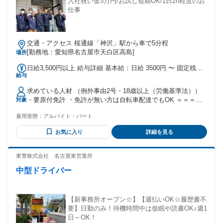
入社祝い金3万円/お試し短期OK/1日2h程度のお
仕事
交通・アクセス 桜通線「神沢」駅から車で5分程
[勤務地：愛知県名古屋市天白区高島]
場所
日給3,500円以上 給与詳細 基本給：日給 3500円 〜 固定残業
給与
代：なし 【一律手当】 全員に一律で支払われる通勤・皆勤・
家族手当金額：なし 全員に一律で支払われるその他手当金
求めている人材 （例外事由2号・18歳以上（労働基準法））
額：なし ☆3ヶ月後 仕事内容、状況に応じて時給変動あり ☆
・要原付免許 ・免許が無い方は自転車配達でもOK ＝＝＝＝
対象
採用祝い金3万円支給（規定あり/3ヶ月後） ※配達時間は1日2
＝＝＝＝＝＝＝＝＝＝＝＝＝＝ こんな方におすすめ！ ＝＝＝
時間程度です ※早く配り終わっても日給は全額支給！
雇用形態：
アルバイト・パート
＝＝＝＝＝＝＝＝＝＝＝＝＝＝＝ ・未経験から新しい仕事を
始めたい ・朝の時間を有効活用したい ・短時間で効率よく稼
お気に入り
詳細を見る
ぎたい ・人と話すより一人で作業する方が好き ・コツコツ、
モクモク働くのが好き ・Wワークで収入を増やしたい ・学校
や家事と両立したい ・扶養内で働きたい ・久しぶりに仕事復
東警株式会社 名古屋東営業所
帰したい ・自分のペースで働きたい 経験・学歴は一切不問！
中型ドライバー
まずはお試し勤務から始めてみませんか？ ◆徳重、神沢、相
生山駅など各方面から通うスタッフさん活躍中♪ 年齢の条件と
理由：あり（例外事由2号・18歳以上（労働基準法））
【新事務所オープン☆】【週払いOK☆履歴書不
要】日勤のみ！待機時間中は仮眠や読書OK♪週1
日～OK！