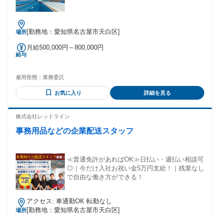
[勤務地：愛知県名古屋市天白区]
場所
月給500,000円～800,000円
給与
雇用形態：
業務委託
お気に入り
詳細を見る
株式会社レッドライン
事務用品などの企業配送スタッフ
≪普通免許があればOK≫日払い・週払い相談可
◎｜今だけ入社お祝い金5万円支給！｜残業なし
で自由な働き方ができる！
アクセス: 車通勤OK 転勤なし
[勤務地：愛知県名古屋市天白区]
場所