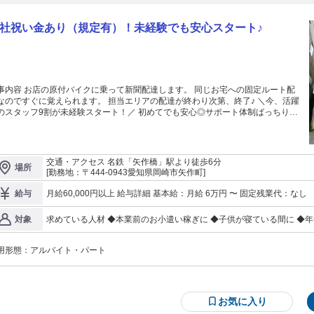
社祝い金あり（規定有）！未経験でも安心スタート♪
内容 お店の原付バイクに乗って新聞配達します。 同じお宅への固定ルート配
なのですぐに覚えられます。 担当エリアの配達が終わり次第、終了♪ ＼今、活躍
のスタッフ9割が未経験スタート！／ 初めてでも安心◎サポート体制ばっちり！
スキマ時間を活かして一緒に働きませんか？ 原付バイク初心者の方は乗り方
お教えしますので 敷地内で一緒に練習しましょう！ 未経験OK！ Wワーク・
婦（夫）・シニアの方々など幅広く活躍しています！
交通・アクセス 名鉄「矢作橋」駅より徒歩6分
場所
[勤務地：〒444-0943愛知県岡崎市矢作町]
月給60,000円以上 給与詳細 基本給：月給 6万円 〜 固定残業代：なし 【一律手当】 全員に一律で支払われる通
給与
求めている人材 ◆本業前のお小遣い稼ぎに ◆子供が寝ている間に ◆
対象
の方も活躍中 ◆地元の主婦さんや定年退職後のシニア世代など幅広く
合いが苦手な方にもオススメです♪
用形態：
アルバイト・パート
お気に入り