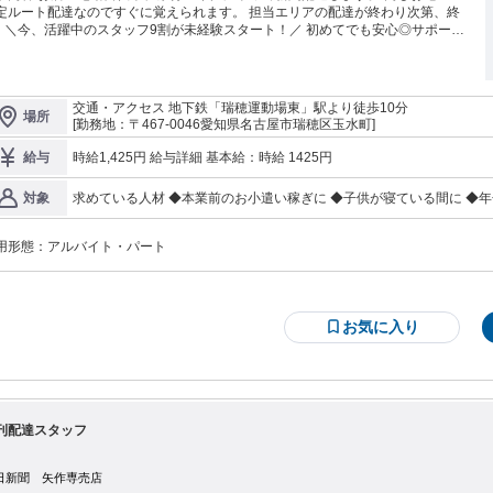
定ルート配達なのですぐに覚えられます。 担当エリアの配達が終わり次第、終
も安心◎サポート
制ばっちり！ 朝のスキマ時間を活かして一緒に働きませんか？ 原付バイク初心
の方は乗り方からお教えしますので 敷地内で一緒に練習しましょう！ お休みの
希望などもございましたら対応いたしますので お気軽にお問い合わせくださ
アの方々など幅広く活躍していま
交通・アクセス 地下鉄「瑞穂運動場東」駅より徒歩10分
場所
！
[勤務地：〒467-0046愛知県名古屋市瑞穂区玉水町]
時給1,425円 給与詳細 基本給：時給 1425円
給与
求めている人材 ◆本業前のお小遣い稼ぎに ◆子供が寝ている間に ◆
対象
の方も活躍中 ◆地元の主婦さんや定年退職後のシニア世代など幅広く
合いが苦手な方にもオススメです♪
用形態：
アルバイト・パート
お気に入り
刊配達スタッフ
日新聞 矢作専売店