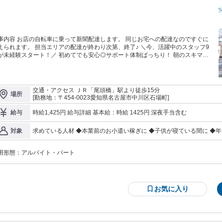
内容 お店の自転車に乗って新聞配達します。 同じお宅への配達なのですぐに
られます。 担当エリアの配達が終わり次第、終了♪ ＼今、活躍中のスタッフ9
が未経験スタート！／ 初めてでも安心◎サポート体制ばっちり！ 朝のスキマ時
かして一緒に働きませんか？ 定年退職後、生活費の足しに働くシニアさ
、子育てが落ち着いた主婦さん、Wワークなど21～75歳まで活躍中！ 長期歓
！なかには勤続10年の方も！
交通・アクセス ＪＲ「尾頭橋」駅より徒歩15分
場所
[勤務地：〒454-0023愛知県名古屋市中川区石場町]
時給1,425円 給与詳細 基本給：時給 1425円 深夜手当含む
給与
求めている人材 ◆本業前のお小遣い稼ぎに ◆子供が寝ている間に ◆
対象
の方も活躍中 ◆地元の主婦さんや定年退職後のシニア世代など幅広く
合いが苦手な方にもオススメです♪
用形態：
アルバイト・パート
お気に入り