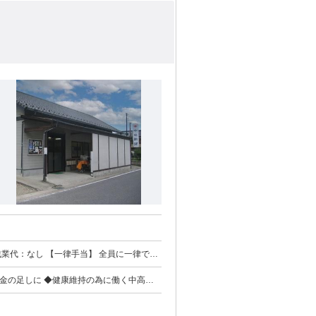
払われる通勤・皆勤・家族手当金額：なし 全員に一律で支払われるその他手当金額：なし 配達部数による
年金の足しに ◆健康維持の為に働く中高年
活躍中 慣れたら一人での配達なので人付き