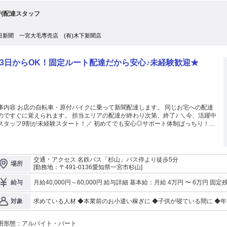
刊配達スタッフ
日新聞 一宮大毛専売店 (有)木下新聞店
3日からOK！固定ルート配達だから安心♪未経験歓迎★
事内容 お店の自転車・原付バイクに乗って新聞配達します。 同じお宅への配達
のですぐに覚えられます。 担当エリアの配達が終わり次第、終了♪ ＼今、活躍中
スタッフ9割が未経験スタート！／ 初めてでも安心◎サポート体制ばっちり！
スキマ時間を活かして一緒に働きませんか？ 未経験OK！60歳以上のシニアも
援！ 学生・フリーター・Wワーク活躍中♪
交通・アクセス 名鉄バス「杉山」バス停より徒歩5分
場所
[勤務地：〒491-0136愛知県一宮市杉山]
月給40,000円～60,000円 給与詳細 基本給：月給 4万円 〜 6万円 固定残業代：なし 【一律手当】 全員に一律で支
給与
求めている人材 ◆本業前のお小遣い稼ぎに ◆子供が寝ている間に ◆
対象
の方も活躍中 ◆地元の主婦さんや定年退職後のシニア世代など幅広く
合いが苦手な方にもオススメです♪
用形態：
アルバイト・パート