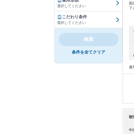
雇用形態
固
選択してください
了♪ ＼今、活躍中のスタッフ9割が未経験スタート！／ 初めてで
体
こだわり条件
者
ご
選択してください
い。 未経験OK！ Wワーク・主婦（夫）・シニ
す
検索
条件を全てクリア
雇
朝
中