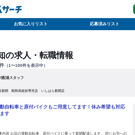
お気に入りリスト
応募済みリスト
知
の求人・転職情報
件
（
1
〜
100
件を表示中）
刊配達スタッフ
日新聞 昭和高校前専売店 いしはら新聞店
動自転車と原付バイクもご用意してます！休み希望も対応
ます
事内容 お店の電動自転車、原付バイクに乗って新聞配達します。 同じお宅への