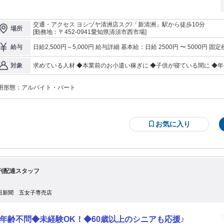
て一緒に働きませんか？ 未経験OK！60歳以上のシニアも応援！ 学生・フ
ーター・Wワーク活躍中♪
交通・アクセス ヨシヅヤ清洲店スグ/「新清洲」駅から徒歩10分
場所
[勤務地：〒452-0941愛知県清須市西市場]
日給2,500円～5,000円 給与詳細 基本給：日給 2500円 〜 5000円 固定残業代：なし 【一律手当】 全員に一律で支
給与
求めている人材 ◆本業前のお小遣い稼ぎに ◆子供が寝ている間に ◆
対象
の方も活躍中 ◆地元の主婦さんや定年退職後のシニア世代など幅広く
合いが苦手な方にもオススメです♪
用形態：
アルバイト・パート
お気に入り
刊配達スタッフ
日新聞 五女子専売店
年齢不問◆未経験OK！◆60歳以上のシニアも応援♪