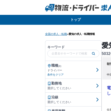
トップ
全国の求人・転職
愛知の求人・転職情報
>
愛
キーワード
5032
朝
職種
(8)
ドライバー
中
条件をクリア
勤務地
電
選択してください
し
沿線
選択してください
仕