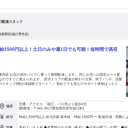
刊配達スタッフ
甚新聞店(福江専売店)
給1500円以上！土日のみや週1日でも可能！短時間で高収
内容 お店の原付バイクに乗って新聞配達します。 同じお宅への固定ルート配
なのですぐに覚えられます。 担当エリアの配達が終わり次第、終了♪ ＼今、活躍
のスタッフ9割が未経験スタート！／ 初めてでも安心◎サポート体制ばっちり！
スキマ時間を活かして一緒に働きませんか？ 未経験OK！ 20代～70代、 Wワ
ク・主婦（夫）・シニアの方々など男女ともに幅広く活躍しています！
交通・アクセス 「福江」バス停より徒歩4分
場所
[勤務地：〒441-3617愛知県田原市福江町]
時給1,500円以上 給与詳細 基本給：時給 1500円 〜 配達区域
給与
求めている人材 ◆本業前のお小遣い稼ぎに ◆子供が寝ている間に ◆
対象