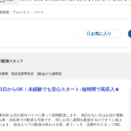
の方も活躍中 ◆地元の主婦さんや定年退職後のシニア世代など幅広く
合いが苦手な方にもオススメです♪
用形態：
アルバイト・パート
お気に入り
刊配達スタッフ
日新聞 清須北部専売店 (株)あだち新聞店
3日からOK！未経験でも安心スタート♪短時間で高収入★
事内容 お店の原付バイクに乗って新聞配達します。 免許がない方はお店の電動
・自転車での配達も可能です。 同じお宅へ新聞を配達するのですぐに覚え
ます。 担当エリアの配達が終わり次第、終了♪ ＼今、活躍中のスタッフ9割が
経験スタート！／ 初めてでも安心◎サポート体制ばっちり！ 朝のスキマ時間を