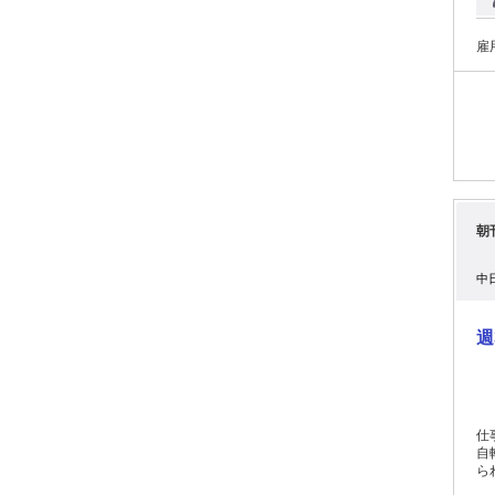
雇
朝
中
週
仕
自転車
られ
未