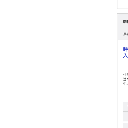
朝
原
時
入
仕事
達
中
朝の
ー