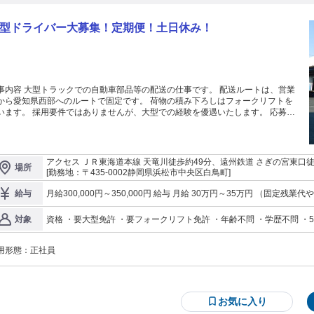
型ドライバー大募集！定期便！土日休み！
事内容 大型トラックでの自動車部品等の配送の仕事です。 配送ルートは、営業
から愛知県西部へのルートで固定です。 荷物の積み下ろしはフォークリフトを
ではありませんが、大型での経験を優遇いたします。 応募要
は、大型免許、フォークリフトです。 中途で入社された方には、毎月本社にて
社時教育を行っています。 入社された以降のフォロー体制も充実化させ、 多く
方が長く安心して働けるよう、様々な施策を進めています。 ぜひ、安心してご
募、連絡をください。 まずは見学のみのご要望にもお応えします。 長期休暇は
アクセス ＪＲ東海道本線 天竜川徒歩約49分、遠州鉄道 さぎの宮東口
場所
３回（ゴールデンウィーク、夏季、年末年始） 浜名梱包輸送株式会社は社員
56分
[勤務地：〒435-0002静岡県浜松市中央区白鳥町]
,000名を超え、保有車両台数も300台以上と、 中規模の会社です。 業績は安定し
り、長く安定して働いていただけます。 1962年、楽器輸送から始まった浜名
月給300,000円～350,000円 給与 月給 30万円～35万円 （固定残業代や一律手当を含む
給与
包輸送。運輸・倉庫・物流加工を事業の柱として運営してきました。 最近のト
り6万5000円（固定残業時間：40時間） 固定残業時間を超えた勤務時間
ック ・新しくスカニアを２台、キャリアカー１台を導入 ・新倉庫完成（磐田営
費：交通費支給 通勤距離に応じた金額を支給します。 提示している
資格 ・要大型免許 ・要フォークリフト免許 ・年齢不問 ・学歴不問 ・
対象
所、竜南営業所） ・福利厚生の充実化を推進（常備社食の設置、リフレッシュ
が、通勤手当は一律5,000を想定し計算しています。
暇制度導入など） ※大企業並みに社員が働き易い環境を整備しています。
用形態：
正社員
お気に入り