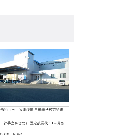
徒歩約55分、遠州鉄道 自動車学校前徒歩約
） 固定残業代：1ヶ月あた
については別途残業代を支給する 交通
給与額は固定残業手当などを含めた総額です
50代以上応募可