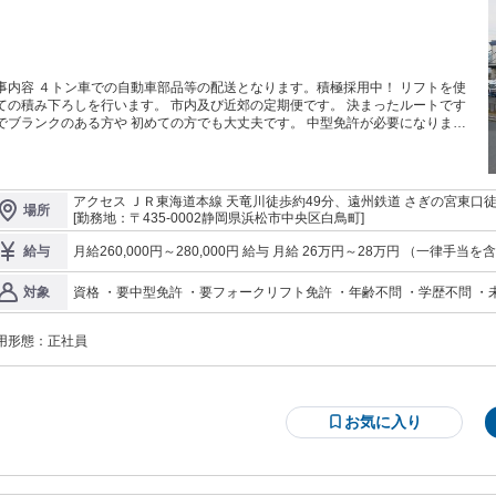
事内容 ４トン車での自動車部品等の配送となります。積極採用中！ リフトを使
ての積み下ろしを行います。 市内及び近郊の定期便です。 決まったルートです
ブランクのある方や 初めての方でも大丈夫です。 中型免許が必要になりま
。 意欲さえあれば、未経験の方でも プロドライバーとして活躍可能。 大型への
ップも。 各種資格取得補助制度があって安心。社会保険完備！ 若手か
勤続30年以上のベテランまで、 気さくなスタッフが集まる当社。 新人が自然と
ち解けられる雰囲気を 大事にしています。 分からないことは何でも聞いてくだ
アクセス ＪＲ東海道本線 天竜川徒歩約49分、遠州鉄道 さぎの宮東口
場所
まった浜名梱包輸送。運輸・倉庫・物流加工を事
56分
[勤務地：〒435-0002静岡県浜松市中央区白鳥町]
の柱として運営してきました。 有名企業と取引をし、景気に左右されにくい 総
食品商社の物流拠点の役割も担う当社。 一方小口のご依頼も多数あり、中長期
月給260,000円～280,000円 給与 月給 26万円～28万円 （一律手当を含む） 試用期間は仕事を覚える
給与
な 視野で見て受注量が安定している企業です。
月程度） となります。 賞与あり。 交通費：交通費支給 交
資格 ・要中型免許 ・要フォークリフト免許 ・年齢不問 ・学歴不問 ・
対象
用形態：
正社員
お気に入り