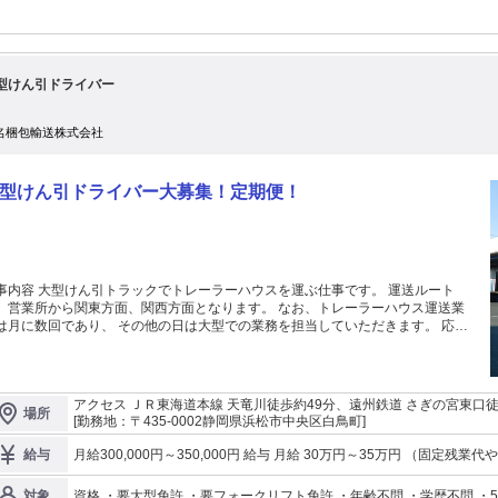
型けん引ドライバー
名梱包輸送株式会社
型けん引ドライバー大募集！定期便！
事内容 大型けん引トラックでトレーラーハウスを運ぶ仕事です。 運送ルート
、営業所から関東方面、関西方面となります。 なお、トレーラーハウス運送業
は月に数回であり、 その他の日は大型での業務を担当していただきます。 応募
件は、大型免許、けん引、フォークリフト経験あり 中途で入社された方には、
月本社にて入社時教育を行っています。 入社された以降のフォロー体制も充実
させ、 多くの方が長く安心して働けるよう、様々な施策を進めています。 ぜ
、安心してご応募、連絡をください。 まずは見学のみのご要望にもお応えしま
アクセス ＪＲ東海道本線 天竜川徒歩約49分、遠州鉄道 さぎの宮東口
場所
季、年末年始） 浜名梱包輸送株
56分
[勤務地：〒435-0002静岡県浜松市中央区白鳥町]
会社は社員1,000名を超え、保有車両台数も300台以上と、 中規模の会社です。
は安定しており、長く安定して働いていただけます。 1962年、楽器輸送から
月給300,000円～350,000円 給与 月給 30万円～35万円 （固定残業代や一律手当を含む
給与
まった浜名梱包輸送。運輸・倉庫・物流加工を事業の柱として運営してきまし
り6万5000円（固定残業時間：40時間） 固定残業時間を超えた勤務時間
。 最近のトピック ・新しくスカニアを２台、キャリアカー１台を導入 ・新倉庫
費：交通費支給 通勤距離に応じた金額を支給します。 提示している
資格 ・要大型免許 ・要フォークリフト免許 ・年齢不問 ・学歴不問 ・
対象