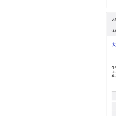
大
浜
大
仕
は
務
要
毎
化
ひ
す。 長期休暇は年３回（ゴールデンウィーク、夏
式
業績
始
た