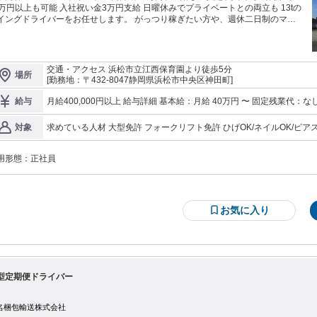
0万円以上も可能 入社祝い金3万円支給 日曜休みでプライベートとの両立も 13tの
グドライバーをお任せします。 がっつり稼ぎたい方や、週休二日制のマイ
ースで働きたいというあなたの働き方に合わせます。 静岡県内～関西（大阪近
）メインでの往復フリー運行 メインはパレット輸送（9割５分以上リフト物）に
ります。 横持や混載は安全を第一に考え無理にはしません。時間に追われる仕
もありません。 取引先様、多数です。良い仕事を選べるくらい配車には自信が
交通・アクセス 浜松市立江西保育園より徒歩5分
場所
ます。私（日野）に任せて下さい。 中距離運送は体に負担があるのではと思
[勤務地：〒432-8047静岡県浜松市中央区神田町]
込みが強い分野ではありますが、積み卸し回数が少なく 人と接する回数も少な
ため、精神的に負担が少ない環境とも言えます。 運転が好き、一人の時間が好
月給400,000円以上 給与詳細 基本給：月給 40万円 〜 固定残業代：なし 【一律手当】 全員に一律で支払われる通
給与
う方にはぴったりなお仕事です。 （例）月曜日 磐田卸 浜松積 火曜日 大阪
掛川卸 島田積 木曜日 神戸卸 尼崎積 金曜日 静岡卸 藤枝積 こう
求めている人材 大型免許 フォークリフト免許 ひげOK/ネイルOK/ピアスOK/経験者歓迎/有資格者歓迎 やる気があ
対象
なります。 2024年問題クリアしてます。法律を守っての運行です。
る方、真面目な方を求めています。 向上心があって、管理者にもなり
仕事の流れをもっと詳しく聞いてみたい』 『収入や休日、待遇をもっと詳しく
りたい』 『自分に出来そうか一度、話してみたい』 『どんな生活リズムになる
用形態：
正社員
 入社前に不安を少しでも解消出来るようしっかり説明させて頂き
ます。 相談や質問だけでも大丈夫です。お気軽にご連絡お願いします。
お気に入り
型定期便ドライバー
名梱包輸送株式会社