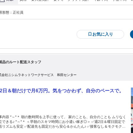
成（磐田営業所、竜南営業所） ・福利厚生の充実化を推進（常備社食の設置、
が、通勤手当は一律5,000を想定し計算しています。
フレッシュ休暇制度導入など） ※大企業並みに社員が働き易い環境を整備して
ます。
用形態：
正社員
お気に入り
製品のルート配送スタッフ
式会社ニシムラネットワークサービス 和田センター
2日＆朝だけで月6万円。気をつかわず、自分のペースで。
事内容 *～*＊ 朝の数時間を上手に使って、 家のことも、自分のことも ムリなく
 *～*＊ ＜早朝のスキマ時間にお小遣い稼ぎ◎＞ ✅週2日＆曜日固定で
活リズムも安定 ✅配達先も固定だから安心＆かんたん♪ ✅接客なし＆モクモク作
メイン ✅子どもが起きる前に仕事が終わる！ *～*＊ お電話応募も大歓迎！