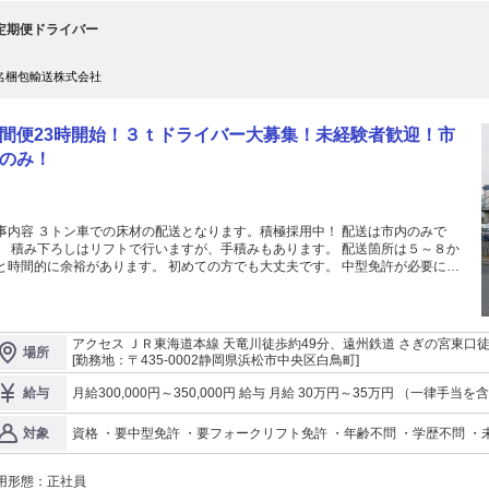
t定期便ドライバー
名梱包輸送株式会社
間便23時開始！３ｔドライバー大募集！未経験者歓迎！市
のみ！
事内容 ３トン車での床材の配送となります。積極採用中！ 配送は市内のみで
。 積み下ろしはリフトで行いますが、手積みもあります。 配送箇所は５～８か
と時間的に余裕があります。 初めての方でも大丈夫です。 中型免許が必要にな
ます。 意欲さえあれば、未経験の方でも プロドライバーとして活躍可能。 大型
リアアップも。 各種資格取得補助制度があって安心。社会保険完備！ 若
から勤続30年以上のベテランまで、 気さくなスタッフが集まる当社。 新人が自
と打ち解けられる雰囲気を 大事にしています。 分からないことは何でも聞いて
アクセス ＪＲ東海道本線 天竜川徒歩約49分、遠州鉄道 さぎの宮東口
場所
年、楽器輸送から始まった浜名梱包輸送。運輸・倉庫・物流加工
56分
[勤務地：〒435-0002静岡県浜松市中央区白鳥町]
事業の柱として運営してきました。 有名企業と取引をし、景気に左右されにく
 総合食品商社の物流拠点の役割も担う当社。 一方小口のご依頼も多数あり、中
月給300,000円～350,000円 給与 月給 30万円～35万円 （一律手当を含む） 交通費：交通費支給 交通
給与
期的な 視野で見て受注量が安定している企業です。
応じた金額を支給します。
資格 ・要中型免許 ・要フォークリフト免許 ・年齢不問 ・学歴不問 ・
対象
用形態：
正社員