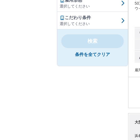
雇用形態
5
選択してください
ウイン
ペ
こだわり条件
辺
な
選択してください
事
あり
い
検索
い
きと言
市卸 堺市積 水曜日 
条件を全てクリア
いう運行に
『
知
雇
か知りたい等』
大
浜