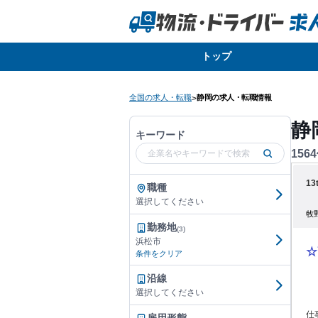
トップ
全国の求人・転職
静岡の求人・転職情報
>
静
キーワード
1564
1
職種
選択してください
牧
勤務地
(3)
浜松市
☆
条件をクリア
沿線
選択してください
仕