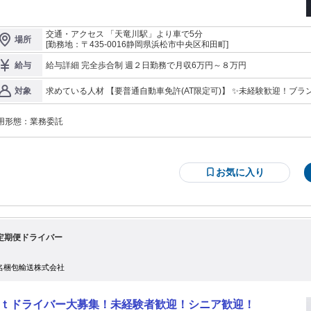
53-467-0260 *～*＊ 「森永乳業・雪印メグミルク」 の商品をご家庭へお届
です。 ■具体的には... ・牛乳や乳製品の仕分け＆積み込み ・各家庭
クスへ納品 ＜⭐朝活で”私の時間”も”家計”も◎＞ 朝2時に出発して、 遅
交通・アクセス 「天竜川駅」より車で5分
場所
ても6時半にはお仕事終了！ 子どもが起きる前にすべて終わるから、 朝ごはん
[勤務地：〒435-0016静岡県浜松市中央区和田町]
や洗濯にも余裕が持てます。 ＜⭐未経験・久々のお仕事でも大丈夫！＞ 配
先はすべて固定ルート。 慣れてくると「地図いらず」で 効率よく回れるように
給与詳細 完全歩合制 週２日勤務で月収6万円～８万円
給与
り、 自信を持って進められます。 元パートやWワーク、主婦さんも活躍中！ ＜
接客ナシ＆ひとりでコツコツ作業＞ 各家庭の専用ボックスへのお届けがメイン。
求めている人材 【要普通自動車免許(AT限定可)】 ✨未経験歓迎！ブランクある方もOK！ ✨ドライバー・運転手の
対象
かな早朝の時間に 自分のペースで作業を進められるので、 周囲に気をつかうこ
経験は一切問いません！ ✨自家用車で配達できる方は大歓迎！ （小型車や軽自動車が最適です！) ＼こんな方にピ
なく集中できます◎
ッタリ♪／ 「早朝の短時間だけ働きたい」 「週2日だけ働いて生活リ
用形態：
業務委託
を終えたい」 「久しぶりの仕事復帰だから不安が少ない方がいい」 
お気に入り
t定期便ドライバー
名梱包輸送株式会社
ｔドライバー大募集！未経験者歓迎！シニア歓迎！