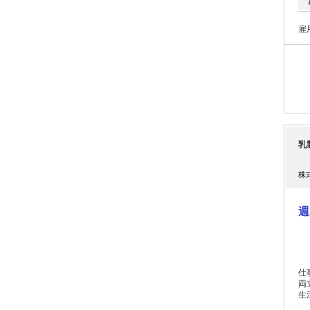
完
リ
い
雇
乳
株
週
仕
両立できる♪
生
業が