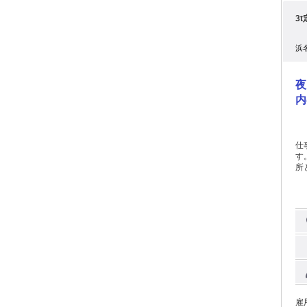
3
浜
夜
内
仕
す
所
り
へのキャ
手
然
ください。 1962
を
い
長
雇