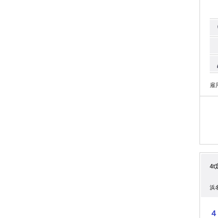
TEL：0
けするお仕事
の宅配ボッ
く
の支度
達
な
⭐
静
と
雇
4
浜
４