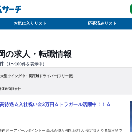
お気に入りリスト
応募済みリスト
岡
の求人・転職情報
件
（
1
〜
100
件を表示中）
3t大型ウイング中・長距離ドライバー(フリー便)
野運送有限会社
高待遇☆入社祝い金3万円☆トラガール活躍中！！☆
事内容 ーアピールポイントー 高月給40万円以上嬉しい安定収入 やる気次第で