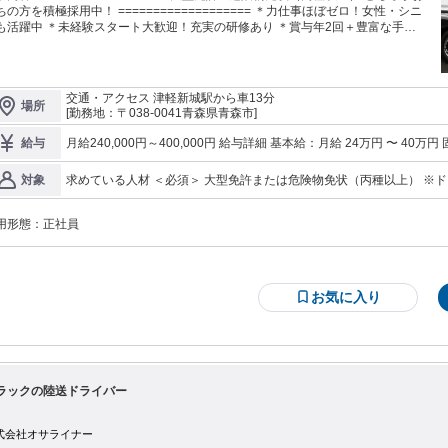
の方を積極採用中！ =================== ＊力仕事ほぼゼロ！女性・シニ
も活躍中 ＊未経験スタート大歓迎！充実の研修あり ＊賞与年2回＋豊富な手当
入安定 ＊資格取得支援あり！入社後の取得も応援 ／／／／／／／／／／／／
／／／／／／／ お電話でのご応募も大歓迎！ 017-718-2567までどうぞ！ 担当
加藤(8:00～18:00) ／／／／／／／／／／／／／／／／／／／／ 【仕事内容】
型タンクローリーでの石油製品配送をお任せします。応募に必要なのは「大型免
交通・アクセス 津軽新城駅から車13分
場所
」あるいは「危険物取扱者（丙種以上）」のどちらか一つだけ。もう片方の資格
[勤務地：〒038-0041青森県青森市]
に取得可能です。 手積み・手降ろしといった力仕事がないため、体への
担が少なく、男女問わず幅広い年代が活躍しています。未経験の方にはプロの技
月給240,000円～400,000円 給与詳細 基本給：月給 24万円 〜 40万円 固定残業代：なし 【一律手当】 全員に一律
給与
丁寧に伝授しますのでご安心ください。 ～具体的には～ 青森市内の石油基地
で支払われる通勤・皆勤・家族手当金額：あり 全員に一律で支払われるその他手当
ら石油製品を積み込み、県内および近隣エリアへ安全にお届けします。 【配送
3000円～5000円/日 ・通勤手当 5000円～月（実費精算型） 入社支度金をご用意していますので入社初月も収入
求めている人材 ＜必須＞ 大型免許または危険物免状（丙種以上） ※
対象
リア】 青森県内全域および秋田県北エリアのガソリンスタンドなどが主な配送
が安定します！ （5～20万円の実績あり） 賞与年2回（夏・冬）あり！
資格は入社後の取得で構いません。 ＜歓迎＞ ・資格を活かして安定収入を得たい方 ・体力的な負担の少ない仕事
です。 ※1日の配送件数：1～3件程度 件数が決まっているため、無理のないス
を探している方 ・地元で長く働き続けたい方 ・セカンドキャリアを考えているシニアの
ュールで安全運転に集中できます。 ～入社後の流れ～ 入社後はまず、消防法
用形態：
正社員
応募も歓迎！】 ・トラック、バス等の運転経験がある方 ・異業種から
基づいた基礎研修からスタート。その後、先輩の車に同乗し、運転のコツや荷役
の復帰を目指す方 ・正社員として安定就業したい方
業の手順、配送ルートなどを実践形式で学びます。あなたのペースに合わせて指
しますので、焦らず一つひとつ覚えていきましょう。独り立ち後も手厚くサポー
をしっかり還元】 日々の乗務手当に加え、無事故手当（月最
お気に入り
2万円）、3ヶ月ごとの「頑張った手当」、さらに別途特別手当などもご用意し
います。休日出勤手当や通勤手当も完備しており、安定した高収入を目指せる環
境】 「せっかく取った資格を活かしたい」「未経験から
しいキャリアを築きたい」そんな想いを応援します。力仕事がほとんどないた
、65歳以上のシニア層も現役で活躍中。再雇用制度もあり、定年後も長く働き
職場です。 【風通しの良い職場】 当社では中途入社のハンデは一切あ
ラックの陸送ドライバー
ません。未経験スタートの先輩が多く、新人の不安な気持ちを理解してくれる仲
ばかりです。分からないことはすぐに質問・相談できる温かい雰囲気の中で、あ
たをお迎えします。
式会社オサライナー