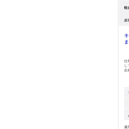
用
軽
ド
整
か
盛
実
ります。 ハードワークが
求
キ
新
が
ま
想
が面
の
が
仕
修
し
い
出
な
宅
り
ね。 ―――――――――――――――――――― 
誇りを
別
http
――
態 業務委託 勤務体
て
は
す
非
―
と
業
体のDX
――
る
イ
のバ
う。 ――――――――――――――――――――
向け効率化
い
雇
撮