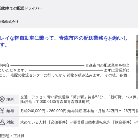
て楽しめるタフさが必要です。 学歴 学歴不問
・オペレーション・DX） AIを含むデジタルツールを駆使した業務効率化の推進
自動車での配送ドライバー
ライバーの採用面接、配送員のフォロー、現場トラブルへの即応 現場ルールの
備および、組織マネジメント体制の構築・チームのパフォーマンス向上 ⚠️ あら
じめお伝えしたい「実情」 入社後のギャップを防ぐため、厳しい側面も含めて
運輸株式会社
情を率直にお伝えします。このポジションを担う上で、以下の要素が不可欠とな
前提の働き方（立ち上げ期につき、相応のエネルギーが
められます） 「泥臭さ」と「デジタル活用」の両立（現場で汗をかきつつ、最
レイな軽自動車に乗って、青森市内の配送業務をお願いし
ツールを活用する両輪が必要です） 答えのない課題への向き合い（マニュアル
ないトラブルを、自分の手で収束させる必要があります） 立ち上げ初期には、
す。
定外の壁に行き当たることもあるでしょう。それを「自分の力で突破していくの
白い」と感じられる方には最適の環境です。 このポジションで手にできるも
 社長と直接やりとりできる： 代表の直下で、経営のスピード感を間近で感じな
ら働ける環境です。将来の独立を見据える方や、経営幹部を目指す方には最適な
事内容 ―――――――――――――――――――― 青森市内の配送業務を担当
行の場です。 あなたのやり方が「正解」になる： 「青森ではこうした方がい
ていただきます。 ―――――――――――――――――――― まずは営業所に
」というあなたの考えが、そのまま拠点の方針として根付きます。大企業のよう
社し、 宅配の物流センターに行ってから 荷物を積み込みます。 その後、各個人
社内政治・しがらみはありません。 成長産業で勝負できる： EC市場の拡大によ
などを回って 商品を指定の時間、場所まで 運び入れるところまでお願いします
、物流の仕事はこれからも増え続けます。社会に欠かせないインフラを支える、
普通自動車免許が必要です。 性
持てる仕事です。 代表によるYouTubeチャンネル
や年齢に関わらず続けやすいですよ。
s://www.youtube.com/@sin-syacho 職種 青森 物流拠点立ち上げ責任者 雇用形
―――――――――――――――――― 安全運転など 基本のルールさえ守っ
交通・アクセス 青い森鉄道線「筒井駅」徒歩53分、「新町野」バス停
系 シフト制 勤務先事業内容 事業が解決する課題 配送業界に
場所
もらえれば大丈夫。 比較的覚えやすい内容ですし、 安心して働いてもらえま
[勤務地：〒030-0135青森県青森市新町野]
、多重下請け構造による非効率なコスト構造や、個人事業主であるドライバーが
。 初めての方にも親切・丁寧に指導し、 一人前に育てますよ。
効率なアナログ業務（紙の不在票、手動でのルート作成など）に時間を取られる
――――――――――――――――――― 勤務は8時スタート。 17時以降は残
月給240,000円～260,000円 給与詳細 基本給：月給 24万円 〜 26万円 固定残業代：なし 【一律手当】 全員に一律
給与
いう構造的な課題があります。207株式会社は、これらの課題を解決し、業界全
扱いになります！ 稼ぎたい方にお願いしたいお仕事！
で支払われる通勤・皆勤・家族手当金額：なし 全員に一律で支払われるその他手当金
を推進しています。 3つの主要事業とモデル 以下の3つの事業を連携させ
―――――――――――――――――― 出社時間は8時！ 軽自動車でスイス
扱いになります。 ※日給月給制
求めている人材 【必須要件】 ✅要普通自動車運転免許 【歓迎要件】 ✅学歴不問 ✅経験不問 ✅未経験者歓迎 ✅経験
対象
ことで、企業からドライバーへ仕事を直接発注する、「最もDXされた次世代型
配送！ 誠実に業務に取り組める方は大歓迎。 スケジュール通りに進行しましょ
者歓迎
ーチャル物流モデル」を構築・展開しています。 トドクサポーター（配送員
 固定以外のお休みも取得しやす
アプリ） ドライバーの配送効率を劇的に向上させるアプリです。伝票
環境。 お子様の学校行事も考慮します。 私生活を大事にしたい方にも最適！
用形態：
正社員
影で自動的に最適なルートを作成し、荷受人とのSMS連携機能（在宅・不在確