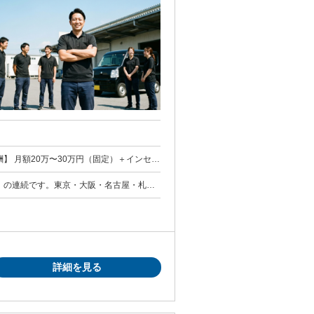
0円 【報酬】 月額20万〜30万円（固定）＋インセン
センティブ：2,400万円 × 20% ÷ 12
」の連続です。東京・大阪・名古屋・札幌
・固定30万の場合 → 月収70万円／年収840
1」の推
を作った経験。 数字へのコミットメント：
場合インセンティブはゼロ（返還義務・翌年
 デジタル・リテラシー： AIを含むデジ
てインセンティブは打ち切り 試用期間 試用期間：なし
る能力。 現場対応力： 配送員のフォロー
ト 圧倒的な
命運を握っている」と捉えられる方。 「泥
び込み営業を行い、現場の汗をかける方。
詳細を見る
、前向きに試行錯誤を楽しめる方。 領域を
もやる柔軟性。 3. このポジシ
をポジティブに受け止められる方のみを募
は、相応の時間とエネルギーを投資する必要
ブル対応や、現場のイレギュラーを日常とし