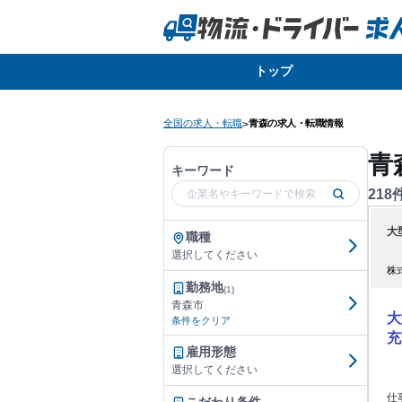
トップ
全国の求人・転職
青森の求人・転職情報
>
青
キーワード
218
大
職種
選択してください
株
勤務地
(1)
青森市
大
条件をクリア
充
雇用形態
選択してください
仕