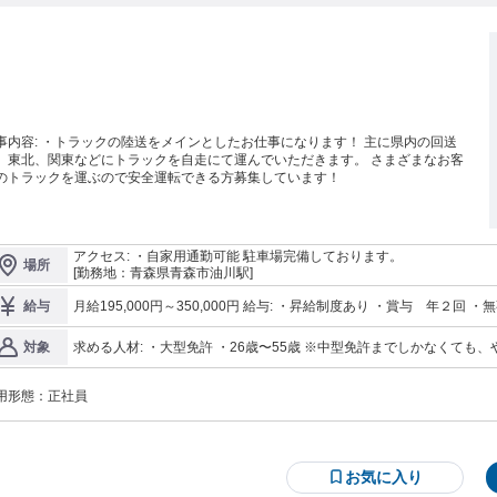
の陸送をメインとしたお仕事になります！ 主に県内の回送
、東北、関東などにトラックを自走にて運んでいただきます。 さまざまなお客
のトラックを運ぶので安全運転できる方募集しています！
アクセス: ・自家用通勤可能 駐車場完備しております。
場所
[勤務地：青森県青森市油川駅]
月給195,000円～350,
給与
求める人材: ・大型免許 ・26歳〜55歳 ※中型免許までしかなくても、やる気があれば免許取得制度もあります！
対象
ぜひご相談ください！！
用形態：
正社員
お気に入り