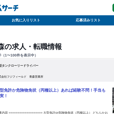
お気に入りリスト
応募済みリスト
森
の求人・転職情報
件
（
1
〜
100
件を表示中）
型タンクローリードライバー
式会社フジフィールド 青森営業所
型免許か危険物免状（丙種以上）あれば経験不問！手当も
実！
事内容 =================== 大型免許or危険物免状（丙種以上） どちらかお