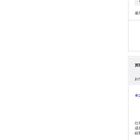
雇
買
お
⭐
仕
成
給
勤の場合）