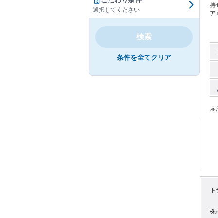
こだわり条件
持ち
選択してください
ア
で収
／
検索
者：
大
許
条件を全てクリア
は入社後
負
術を
か
エ
先
ケジ
雇
に
作
導
トします。 【頑張り
大
て
境です。 【長く働ける環
新
め
続けられる
ト
り
間
な
株