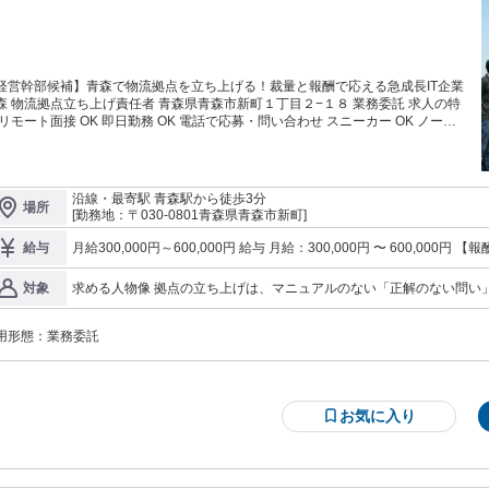
経営幹部候補】青森で物流拠点を立ち上げる！裁量と報酬で応える急成長IT企業
森 物流拠点立ち上げ責任者 青森県青森市新町１丁目２−１８ 業務委託 求人の特
 リモート面接 OK 即日勤務 OK 電話で応募・問い合わせ スニーカー OK ノーネ
イ OK 服装自由 髪型・髪色自由 インセンティブあり 業務内容 私たちのミッシ
ン 207株式会社は、配送現場の「人手不足」と「非効率」を、テクノロジーと新
い仕組みで解決していくスタートアップです。 東京で立ち上げたこの挑戦を、
から全国各地へ展開していきます。 探しているのは、単なる管理職ではあり
沿線・最寄駅 青森駅から徒歩3分
場所
せん。何もない青森の地で、ゼロから汗をかき、事業を大きく育ててくれる「拠
[勤務地：〒030-0801青森県青森市新町]
立ち上げの責任者候補」です。 現在、既に稼働している東京・大阪・名古屋・
幌の各拠点でも、責任者が日々試行錯誤しながら奮闘しています。青森において
月給300,000円～600,000円 給与 月給：300,000円 〜 600,00
給与
、彼らに続く、あるいは追い越すような情熱を持った方を求めています。 「権
ティブ 【インセンティブ】 自拠点の年間営業利益に応じて翌年に支給（12分割・毎月払い） 【報酬例】※月間営
」と「リターン」のご用意 「支店長」というよりも、「一人の経営者」として
業利益200万円（年間2,400万円）・立ち上げ年度（還元率20%）で算定 イン
求める人物像 拠点の立ち上げは、マニュアルのない「正解のない問い
対象
躍していただきたい。 そのため、本社決裁を待たずに自分で判断できる「裁
ヶ月 ＝ 40万円／月 ・固定20万の場合 → 月収60万円／年収720万円 
の責任者たちと同様に、泥臭く、かつスマートに動ける方を求めています。 1. 必須の経験・スキル 「0→
万円 ※インセンティブは立ち上げ年度終了後の翌年1月より支給 【注意事項】 ・インセンティブは12月決算確定
と、成果に応じた「報酬」を整えています。 月100万円までは使い道自由 採
進力： 新規事業の立ち上げや、チームリーダーとしてゼロから仕組み
後、翌年1月より支給開始（立ち上げ当年は固定報酬のみ） ・赤字の
費や活動費などは、月100万円までの予算であれば、あなたの判断ですぐに執行
用形態：
業務委託
予実管理（数値管理）を行い、目標達成のために逆算して動けるスキル。
繰越なし） ・契約終了月をもっ
きます。スピードが必要な局面では、本社決裁を待たずに即決いただいて構いま
タルツールを毛嫌いせず、現場の効率化のためにスムーズに使いこなせ
 拠点で生み出した「営業利益」の20％を、翌
や突発的なトラブルに対し、自ら動いて火消しができるフットワークの軽さ。 2. 求めるマインドセッ
の報酬として上乗せします。 拠点が大きく育つほど、あなたの収入も上限なく
当事者意識： 「誰かがやってくれる」ではなく、「自分がこの拠点の
く仕組みです。 担っていただくミッション 拠点のトップとして、案件獲
臭さ」を厭わない姿勢： 戦略を練るだけでなく、自ら電話をかけ、飛
お気に入り
から配送チームの組成まで、すべてを担っていただきます。 「与えられた仕事
折れない心： 予期せぬトラブルや高い壁を「成長のチャンス」と捉え
限定しない越境性： 自分の担当範囲を決めつけず、事業成長のために必要なら何で
回す」のではなく、「仕事そのものを創り出す」役割です。 ▼ 担当業務の詳細
ョンの「実情」への理解 入社後のミスマッチを防ぐため、以下の実情
件を獲得する（営業・戦略立案） 青森・近郊エリアの戦略策定と予実管理（数
集します。 ハードワークが前提となる立ち上げ期： 軌道に乗るまで
管理） 荷主企業への電話営業や飛び込み訪問など、泥臭い現場での営業アクシ
があります。 カオスを楽しむ力： 仕組みが整っていない中でのトラ
ン 地元の運送会社との強固なパートナーシップの構築 チームを組成する（採