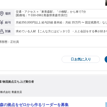
転勤■ 月給35万円～（研修期間3ヶ月/月給32万円） ※全国転勤可能な方（短期
ら長期どちらも可能な方） ※多くの店舗を回るので昇給、出世のチャンスが多
（研修期間3ヶ月/月給25万円） ※県内エリアの
交通・アクセス ⭐「東青森駅」「小柳駅」から車で7分
場所
に入って頂きます ■その他■ ・交通費全額支給 ・賞与年2回 ・昇給あり ・
[勤務地：〒030-0961青森県青森市浪打]
支給 _/_/_/_/_/_/_/_/_/_/_/_/_/_/_/_/ 【買い取り業務の一連の流れ】
客様がご持参されたお品物をお預かりし、 状態などを見て査定や 金額設定をし
月給350,000円以上 給与詳細 基本給：月給 35万円 〜 固定残業代：なし 【一律手当】 全員に一律で支払われる通
給与
いきます。 お客様との会話もお楽しみ頂きながら、 買い取りに繋げていきま
勤・皆勤・家族手当金額：なし 全員に一律で支払われるその他手当金額：なし ※経験・能力を考慮
 （決められたＥｘｃｅｌへの数
す。 ✅昇給年1回(定期昇給に加えて実績に応じて随時) ✅年2回 【入社祝金60万円支給】 ・入社祝金/10万円支給
求めている人材 【こんな方にはピッタリ】 ・人と会話をする事が好き
対象
入力作業/メール対応など） ・店舗の清掃など 【客層】 ・1日の接客数は平均
(3ヶ月の研修終了後支給) ・勤続1年経過後/50万円支給(支払日は社内
方 ・営業経験がある方 ・第二新卒 ・完全未経験者で買取業界に興味
～6名程度 ・60代以上のお客様も多く、丁寧な接客が喜ばれる仕事です ・ノルマ
方 ★いずれか一つでも当てはまる方はぜひご応募ください★
視ではなく、お客様との“信頼関係”を大切にしています
用形態：
正社員
/_/_/_/_/_/_/_/_/_/_/_/_/_/ 【未経験でも安心な教育体制】 ・3か月間の研修制
あり まずは基本的な商品知識や接客方法などを 基礎から丁寧にお伝えします。
ールプレイなども交えながら、 慣れるまでは先輩が側について実践を積んで頂
ます。 ブランド品や流行事情なども一つ一つ丁寧にお教えしますので、 分から
お気に入り
事や気になる事は何でも聞いてくださいね。 【プライベート重視】 ・1件の
客様の対応は当日で完結 ・休日にお客様や店舗から連絡は来ない ・連休取得メ
ハリよく働いてほしい、という想いから、 連休取得はもちろん、土日祝の休み
能です。 残業もほぼ無く、有給休暇の取得率も100％！ 【企業理念】 「お酒
エンターテイメントを通じて、繁栄と地域社会に貢献する企業」 【成長を続け
業界で活躍を！】 リユース・リサイクル市場は毎年市場規模を拡大させていま
森 物流拠点立ち上げ責任者
。 多方面に事業展開している当社の中でも勢いに乗っている事業であり、 既に
国に約40店舗の店舗がオープンしています。 ゆくゆくは国内100店舗を目指し
、新店舗開発に取り組み続けている成長事業です。 今後は、海外出店も予定し
07株式会社 青森支店
キャリアアップについて】 弊社（株式会社ウィズワン）は、古物
取事業をはじめ、 酒類小売、卸売事業やアミューズメント事業など、様々な事
を手掛けています。 その分不況にも強く、ご入社後は色んなポジションも目指
森の拠点をゼロから作るリーダーを募集
ていける環境なので、 ご活躍の幅が広がります。