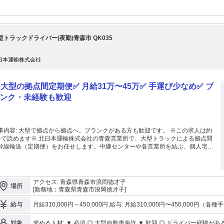
型トラックドライバー(夜勤)青森市 QK035
日本運輸株式会社
️ 大型の拠点間定期便✅️ 月給31万〜45万✅️ 手運び少なめ✅️ ブ
ンク・未経験も歓迎
ら拠点へ。ブランクがある方も歓迎です。 ※この求人は約
す※ 北日本運輸株式会社の青森営業所で、大型トラックによる拠点間
幹線輸送（定期便）をお任せします。中継センターや各営業所を結ぶ、個人宅へ
ないお仕事です。 ＼＼ ①大型の拠点間定期便 ／／ ◎ 中継センター・営
所間を往路・復路便で運行 ◎ 1日1〜2拠点で、個人宅へのラストワンマイルな
通販中心の雑貨がメイン ＼＼ ②しっかり稼げる ／／ ◎ 月給31万〜45万円
各種手当を含む総支給額） ◎ 昇給あり／交通費支給 ◎ 休日出勤割増あり ＼＼
アクセス: 青森県青森市浪岡徳才子
場所
体への負担に配慮 ／／ ◎ 荷台の奥までローラーで移動、手で運ぶ場面は少なめ
[勤務地：青森県青森市浪岡徳才子]
 大型免許があれば応募OK・ブランクのある方も歓迎 ◎ 全車ドライブレコーダ
・バックアイカメラ搭載 ◎ 交通費支給・休日出勤割増あり まずは話を聞くだけ
月給310,000円～450,000円 給与: 月給310,000円〜450,000円（各種手当を含む総支給額） 昇給あり ※試用期間1
給与
もOK。お気軽にご応募ください。
か月（同条件）
求める人材: ▼ 必須 ◎ 大型自動車免許 ▼ 歓迎 ◎ ドライバー経験がある方（経験者優遇） ◎ 大型実務が久しぶり
対象