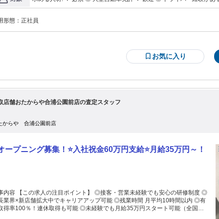
の方 ━━━━━━━━━━━━━━━━━━━━ こんな方、歓迎しま
━━━━━━━━━━━━━━━━━━━━ ✅️ 学歴不問 ✅️ ブランクが
用形態：
正社員
お気に入り
取店舗おたからや合浦公園前店の査定スタッフ
たからや 合浦公園前店
オープニング募集！⭐入社祝金60万円支給⭐月給35万円～！
事内容 【この求人の注目ポイント】 ◎接客・営業未経験でも安心の研修制度 ◎
長業界×新店舗拡大中でキャリアアップ可能 ◎残業時間 月平均10時間以内 ◎有
取得率100％！連休取得も可能 ◎未経験でも月給35万円スタート可能（全国転
 ◎入社祝い金60万円支給 _/_/_/_/_/_/_/_/_/_/_/_/_/_/_/_/ 【給与】 ■全