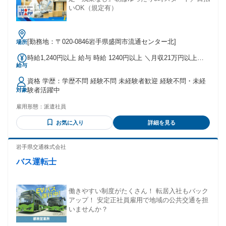
いOK（規定有）
[勤務地：〒020-0846岩手県盛岡市流通センター北]
場所
時給1,240円以上 給与 時給 1240円以上 ＼月収21万円以上～
給与
／ 〇通勤手当別途支給 ご自宅から就業先までの距離に応じて
交通費を規定支給 【前払い制度あり】 時給×稼働時間分の
資格 学歴：学歴不問 経験不問 未経験者歓迎 経験不問・未経
内、1000円単位で申請可能！ 申請日から最短当日中に受取可
験者活躍中
対象
能（規定あり） 交通費：交通費支給
雇用形態：
派遣社員
お気に入り
詳細を見る
岩手県交通株式会社
バス運転士
働きやすい制度がたくさん！ 転居入社もバック
アップ！ 安定正社員雇用で地域の公共交通を担
いませんか？