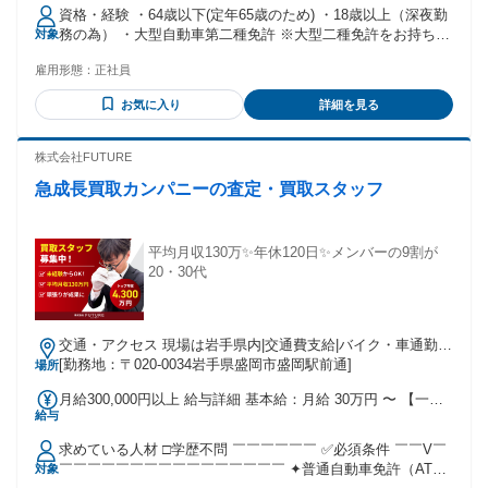
南・沿岸地区］基本給186,300円
資格・経験 ・64歳以下(定年65歳のため) ・18歳以上（深夜勤
務の為） ・大型自動車第二種免許 ※大型二種免許をお持ちで
対象
ない方には 免許取得支援制度がございます 大型自動車第二種
雇用形態：
正社員
の経験がない方や浅い方の ご応募もお待ちしております！
お気に入り
詳細を見る
株式会社FUTURE
急成長買取カンパニーの査定・買取スタッフ
平均月収130万✨年休120日✨メンバーの9割が
20・30代
交通・アクセス 現場は岩手県内|交通費支給|バイク・車通勤
OK｜直行直帰OK
[勤務地：〒020-0034岩手県盛岡市盛岡駅前通]
場所
月給300,000円以上 給与詳細 基本給：月給 30万円 〜 【一律
給与
手当】 全員に一律で支払われる通勤・皆勤・家族手当金額：
なし 全員に一律で支払われるその他手当金額：なし ＜最低保
求めている人材 □学歴不問 ￣￣￣￣￣￣ ✅必須条件 ￣￣V￣
証あり！＞ 月額30万円以上（20日稼働の場合） ⭐歩合の割合
￣￣￣￣￣￣￣￣￣￣￣￣￣￣￣￣ ✦普通自動車免許（AT限
対象
⭐ 400万未満の粗利益10% 400万以上の粗利益13%＝52万 500