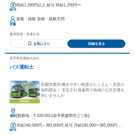
時給1,200円以上 給与 時給1,200円〜
給与
資格・経験 資格・経験不問
対象
雇用形態：
派遣社員
お気に入り
詳細を見る
岩手県交通株式会社
バス運転士
松園営業所/働きやすい制度がたくさん！充実の
福利厚生！ 安定正社員雇用で地域の公共交通を
担いませんか
[勤務地：〒020-0011岩手県盛岡市三ツ割]
場所
月給240,000円～383,000円 給与 月給240,000〜383,000円 月
給与
給240,000円～383,000円 ［盛岡地区］基本給189,500円 ［県