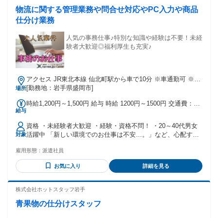
物流に関する管理業務や問合せ対応やPC入力や商品
仕分け業務
人気の事務仕事♪特別な知識や経験は不要！未経
験者大歓迎◎福利厚生も充実♪
アクセス JR東北本線 仙北町駅から車で10分 ※車通勤可 ※駐
車場利用可 ※派遣求人のため地図情報は市役所などの位置に
[勤務地：岩手県盛岡市]
場所
なっております。ご了承ください。
時給1,200円～1,500円 給与 時給 1200円～1500円 交通費：交
給与
通費支給 １日支給上限：1000円 月額支給上限：20000円
資格 ・未経験者大歓迎 ・経験・資格不問！ ・20～40代男女
活躍中 「新しい環境でのお仕事は不安…。」など、心配する
対象
必要はありません！！ 未経験からスタートしている方がほと
雇用形態：
派遣社員
んどなので安心してください♪ 365日年中快適に作業が出来ま
す★
お気に入り
詳細を見る
株式会社ホットスタッフ岩手
青果物の仕分けスタッフ