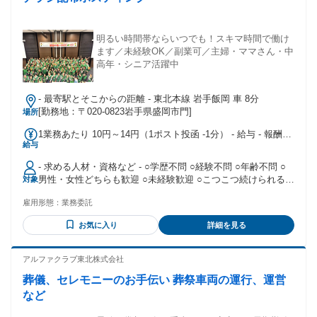
明るい時間帯ならいつでも！スキマ時間で働け
ます／未経験OK／副業可／主婦・ママさん・中
高年・シニア活躍中
- 最寄駅とそこからの距離 - 東北本線 岩手飯岡 車 8分
[勤務地：〒020-0823岩手県盛岡市門]
場所
1業務あたり 10円～14円（1ポスト投函 -1分） - 給与 - 報酬・
給与
完全歩合給：10～14円 給与備考：1ポスト：10円～14円※配
れば配るほど収入アップします！※戸建て・集合住宅などに
- 求める人材・資格など - ○学歴不問 ○経験不問 ○年齢不問 ○
より異なります［月収例］10,000円～70,000円
男性・女性どちらも歓迎 ○未経験歓迎 ○こつこつ続けられる方
対象
○歩くことが好きな方
雇用形態：
業務委託
お気に入り
詳細を見る
アルファクラブ東北株式会社
葬儀、セレモニーのお手伝い 葬祭車両の運行、運営
など