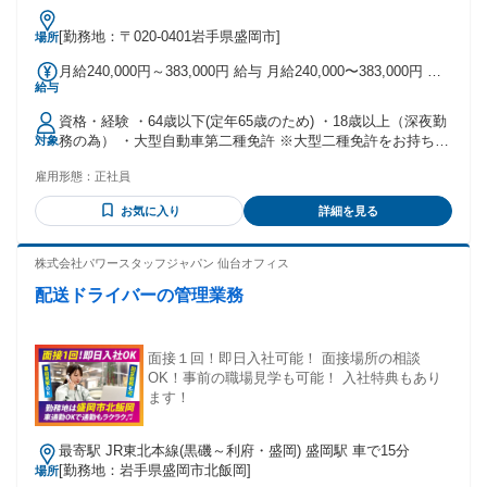
[勤務地：〒020-0401岩手県盛岡市]
場所
月給240,000円～383,000円 給与 月給240,000〜383,000円 月
給与
給240,000円～383,000円 ［盛岡地区］基本給189,500円 ［県
南・沿岸地区］基本給186,300円
資格・経験 ・64歳以下(定年65歳のため) ・18歳以上（深夜勤
務の為） ・大型自動車第二種免許 ※大型二種免許をお持ちで
対象
ない方には 免許取得支援制度がございます 大型自動車第二種
雇用形態：
正社員
の経験がない方や浅い方の ご応募もお待ちしております！
お気に入り
詳細を見る
株式会社パワースタッフジャパン 仙台オフィス
配送ドライバーの管理業務
面接１回！即日入社可能！ 面接場所の相談
OK！事前の職場見学も可能！ 入社特典もあり
ます！
最寄駅 JR東北本線(黒磯～利府・盛岡) 盛岡駅 車で15分
[勤務地：岩手県盛岡市北飯岡]
場所