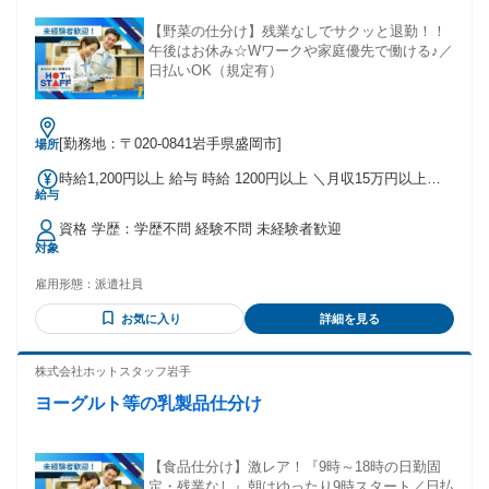
【野菜の仕分け】残業なしでサクッと退勤！！
午後はお休み☆Wワークや家庭優先で働ける♪／
日払いOK（規定有）
[勤務地：〒020-0841岩手県盛岡市]
場所
時給1,200円以上 給与 時給 1200円以上 ＼月収15万円以上～
給与
／ 〇交通費別途支給 【即払い制度あり】 時給×稼働時間分の
内、1000円単位で申請可能！ 申請日から最短当日中に受取可
資格 学歴：学歴不問 経験不問 未経験者歓迎
能（規定あり） 交通費：交通費支給
対象
雇用形態：
派遣社員
お気に入り
詳細を見る
株式会社ホットスタッフ岩手
ヨーグルト等の乳製品仕分け
【食品仕分け】激レア！『9時～18時の日勤固
定・残業なし』朝はゆったり9時スタート／日払