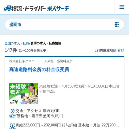
盛岡市
全国の求人・転職
岩手の求人・転職情報
>
147
件
関連度順
|
新着順
（
1
〜
100
件を表示中）
株式会社ネクスコ・トール東北 盛岡料金所
高速道路料金所の料金収受員
未経験歓迎・40代50代活躍✨NEXCO東日本出資
✨賞与2回
交通・アクセス 車通勤OK
[勤務地：岩手県盛岡市厨川]
場所
月給222,000円～232,000円 給与詳細 基本給：月給 22万2000