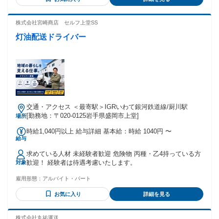
す！／ ◎整備士の資格を活かしてキャリアチェンジしたい方
◎土日祝休みを希望されている方 ◎年齢を重ねても活躍でき
る仕事を探されている方 ◎メーカー系ディーラーでの勤務経
株式会社宮崎商店 セルフ上堂SS
験 ◎整備⼯場等での勤務経験 ◎検査員資格をお持ちの⽅ ■大
灯油配送ドライバー
学院／大学／自動車整備専門学校を卒業された方歓迎 ■第二
新卒歓迎 ★ディーラーからの転職者が多数活躍中！ 整備士の
他、元サービスフロントをしていた方も在籍。 アジャスター
は、保険の知識だけでなく車の構造など技術知識も大切にな
るため、 これまでの経験が必ずアドバンテージになります！
＼元整備士多数！／ 先輩たちの声を紹介！ ◆元国産ディーラ
ー・Hさん 「子供が幼稚園に入るタイミングで、 土日祝休み
の働き方を求めて転職。 複数社選考を受けた中で、 最も試
交通・アクセス ＜最寄駅＞IGRいわて銀河鉄道線/厨川駅
験・面接の対応が丁寧だった 当社を選びました。」 ◆元オー
[勤務地：〒020-0125岩手県盛岡市上堂]
場所
トバイの整備士・Tさん 「職場でアジャスターが損害調査を
行って いるのを見て、この職業を知りました。 整備士は体力
時給1,040円以上 給与詳細 基本給：時給 1040円 〜
仕事ですが、 アジャスターは頭脳プレー。 今後、歳を重ねて
給与
も ずっと従事できるのでは？と考え、 転職を決意しまし
た。」
求めている人材 未経験者歓迎 危険物 丙種・乙4持っている方
歓迎！ 経験者は待遇考慮いたします。
対象
雇用形態：
アルバイト・パート
お気に入り
詳細を見る
株式会社丸祐運送