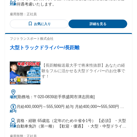
われるその他手当金額：なし 賞与年2回（8月、12月） 別途資
待遇考慮いたします。
対象
格手当あり 危険物乙4 5,000円 危険物丙 3,000円 第二種販売
主任者 4,000円 液化石油ガス設備士 3,000円 液化石油丙種化
雇用形態：
正社員
学 20,000円
お気に入り
詳細を見る
フジトランスポート株式会社
大型トラックドライバー/長距離
【長距離輸送最大手で将来性抜群】あなたの経
験をフルに活かせる大型ドライバーのお仕事で
す！
[勤務地：〒020-0839岩手県盛岡市津志田南]
場所
月給400,000円～555,500円 給与 月給400,000〜555,500円 が
給与
んばり次第で月収66万円の実績も！ 昇給あり、賞与は年2回
支給 特別賞与（過去9年間支給実績あり） 慶弔見舞金、退職
資格・経験 65歳迄（定年のため※省令1号） 【必須】 ・大型
金制度あり！ 交通費支給（最高20,000円）
自動車免許（第一種） 【歓迎・優遇】 ・大型・中型ドライバ
対象
ーの経験者優遇 ・フォークリフト技能講習を修了された方
雇用形態：
正社員