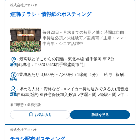
株式会社アオバヤ
短期/チラシ・情報紙のポスティング
毎月20日～月末までの短期／働く時間は自由！
車持込必須／未経験可／副業可／主婦・ママ・
中高年・シニア活躍中
- 最寄駅とそこからの距離 - 東北本線 岩手飯岡 車 8分
[勤務地：〒020-0823岩手県盛岡市門]
場所
1業務あたり 3,600円～7,200円（1稼働 -1分） - 給与 - 報酬・
給与
完全歩合給：3600～7200円 給与備考：日額固定3,600円～
7,200円●1稼働：平均3時間ほどで完了できる件数・エリアに
- 求める人材・資格など - ○マイカー持ち込みできる方(用普通
てお渡し⇒業務完了で【報酬】日額固定3,600円●2稼働：平均
自動車免許) ※任意保険加入必須 ○学歴不問 ○経験不問 ○年齢
対象
6時間ほどで完了できる件数・エリアにてお渡し⇒業務完了で
不問 ○男性・女性どちらも歓迎 ○未経験歓迎 ○こつこつ続けら
【報酬】日額固定7,200円
雇用形態：
業務委託
れる方 ○歩くことが好きな方
お気に入り
詳細を見る
株式会社アオバヤ
チラシ配布ポスティング