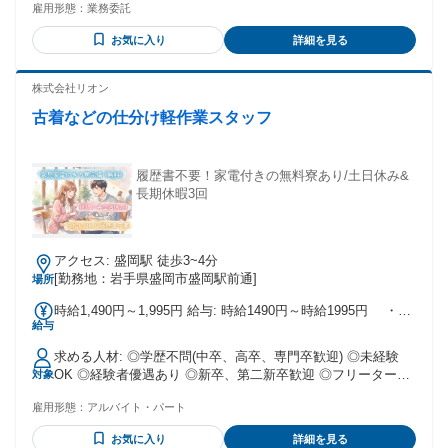
る方は90万円〜112万円以上！ 【月収 支払額トップ (直近3ヶ
雇用形態：
業務委託
40代・50代活躍中 ■Iターン・Uターン・Jターン◎ ■ 女性ドラ
月参照)】 ■１位：120万円 27歳男性 拠点：千葉県船橋市 前
イバーも30名近く活躍中！ └ 荷物は軽めの物がほとんどで
職：建設業 ■２位：110万円 54歳男性 拠点：兵庫県宝塚市 前
お気に入り
詳細を見る
す！ ✦・┈┈┈┈┈┈┈┈ ・✦ ＊こんな方におすすめ＊ ✦・
職：トラック運転手 ■３位：105万円 35歳男性 拠点：静岡県
┈┈┈┈┈┈┈┈ ・✦ ・運転が好きなフリーター ・自由に働
沼津市 前職：飲食業
いて収入面も期待したい ・会社に縛られずに働きたい ・人間
株式会社リオン
関係のストレスから解放されたい ・宅配・運送業に興味があ
古着などの仕分け軽作業スタッフ
る ・日払い・週払いを選びたい ・近場で働きたい ・トラッ
ク業界での経験を活かしたい 【個人事業主に魅力を感じてい
る方へ!】 人間関係のストレスや時間の縛りから開放! センタ
ーや配送先でのコミュニケーションは ありますが、業務中は
履歴書不要！家電付きの無料寮あり/土日休み&
ほとんど人との 接触がないので、自分のペースで ストレスフ
長期休暇3回
リーに働けます!
アクセス: 盛岡駅 徒歩3~4分
[勤務地：岩手県盛岡市盛岡駅前通]
場所
時給1,490円～1,995円 給与: 時給1490円～時給1995円 ・交
給与
通費は全額支給 ・日払いや週払いもOK ・寮費無料の家具家
電付き寮完備 ＼1から新生活スタートも応援！／ 実家住まい
求める人材: ◎学歴不問(中卒、高卒、専門卒歓迎) ◎未経験
の方でも安心の 初期費用なしですぐに住める 家具・家電付き
OK ◎経験者優遇あり ◎新卒、第二新卒歓迎 ◎フリーターOK
対象
の寮を完備しております！ 引っ越しの手間なし！ ✅節約して
✅20代～40代が中心に たくさん活躍している環境です！ ＼こ
お金を貯められる環境！ 生活費を抑えて安心して働けます！
雇用形態：
アルバイト・パート
んな方にぴったりのお仕事です／ ◎未経験からチャレンジし
たい ◎働きやすい職場を探している ◎モクモク作業するのが
お気に入り
詳細を見る
得意 ◎とにかく早くお金を貯めたい ◎力仕事はなるべくやり