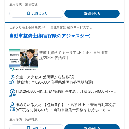
定可） ※社用車を運転して会場に向かいます！ ✦県外への遠
万の粗利益で14%＝70万 600万の粗利益で15%＝90万 700万
雇用形態：
業務委託
征が可能な方 ✅歓迎条件 ￣￣V￣￣￣￣￣￣￣￣￣￣￣￣￣
の粗利益で16%＝112万 800万の粗利益で17%＝136万 900万
￣￣￣￣ ✦営業経験をお持ちの方 ※個人・法人営業、不動産
の粗利益で18%＝162万 1000万の粗利益で20%＝200万 勤務
お気に入り
詳細を見る
営業など職種不問 ✦接客・販売のご経験がある方 ✦顧客折
形態：業務委託
衝・提案業務の経験者 ✦不用品回収や買取店経験者 ✦コミュ
ニケーションを取ること好きな方 ✦新たなことへの挑戦意欲
日新火災海上保険株式会社 東北事業部 盛岡サービス支店
がある方 ✦部活等で元気よく熱心に活動していた方 ✦お仕事
自動車整備士(損害保険のアジャスター)
のブランクがある方 ✦第二新卒の方 ⭐こんな⽅にぴったり ￣
￣V￣￣￣￣￣￣￣￣￣￣￣￣￣￣￣￣￣ ✦成果が正当に評価
される環境で、 収入アップを目指したい方 ✦お客様の大切な
お品物を扱う、 責任感のある仕事に携わりたい方 ✦自ら目標
整備士資格でキャリアUP！正社員登用前
を設定し、 達成に向けて主体的に行動できる方 ✦営業・接
提/20~30代活躍中
客・販売の経験を活かして、 さらにキャリアアップしたい方
⭐こんな方は特に歓迎します ￣￣V￣￣￣￣￣￣￣￣￣￣￣￣
￣￣￣￣￣ ✦不動産、保険、高額商材の営業などで 実績を上
交通・アクセス 盛岡駅から徒歩2分
げてきた方 ✦アパレル・飲食店の店長経験者や、 携帯販売の
[勤務地：〒020-0034岩手県盛岡市盛岡駅前通]
場所
エースなど、 売上目標に対してコミットし、 お客様との関係
構築を得意としてきた方 ✦目標達成に向けて粘り強く取り組
月給254,500円以上 給与詳細 基本給：月給 25万4500円 〜 固
める方 ✦会社に依存せず、自らの力でキャリアを 切り拓きた
給与
定残業代：なし 【一律手当】 全員に一律で支払われる通勤・
いという強い意志を持つ方 ✦部活等で元気よく熱心に活動し
皆勤・家族手当金額：なし 全員に一律で支払われるその他手
ていた方 『本気で仕事に取り組み、 成果を出して稼ぎた
求めている人材 【必須条件】 ・高卒以上 ・普通自動車免許
当金額：なし 月給に加え、以下手当を別途支給 【手当】 ・
い！』 という意欲の高い方お待ちしています◎ もちろん、完
(AT可)をお持ちの方 ・⾃動⾞整備⼠資格をお持ちの方 ※これ
対象
交通費規定支給 ・残業手当 ・育英手当（規定あり） ・住宅
全未経験の方も大丈夫◎ 人柄・やる気重視の採用です！
から⾃動⾞整備⼠免許を取得見込みの方もご相談ください。
補助手当（規定あり） 【賞与】 年2回（昨年実績5.6か月分）
雇用形態：
契約社員
【優遇条件】 ・アジャスターの経験や資格をお持ちの方 ・ア
ジャスター3級以上の方は正社員採用 ＼こんな方にピッタリで
お気に入り
詳細を見る