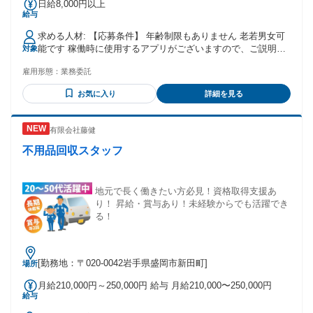
日給8,000円以上
給与
求める人材: 【応募条件】 年齢制限もありません 老若男女可
能です 稼働時に使用するアプリがございますので、ご説明致
対象
します
雇用形態：
業務委託
お気に入り
詳細を見る
有限会社藤健
不用品回収スタッフ
地元で長く働きたい方必見！資格取得支援あ
り！ 昇給・賞与あり！未経験からでも活躍でき
る！
[勤務地：〒020-0042岩手県盛岡市新田町]
場所
月給210,000円～250,000円 給与 月給210,000〜250,000円
給与