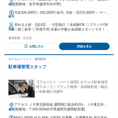
[勤務地：岩手県盛岡市向中野]
場所
月給326,000円～550,000円 給与: 月給：32万6,000円～ ※一律
給与
手当含む ※◎対応件数により支給する運行手当あり 輸送件数
を増やしていくことで収入アップを目指せます！ 初年度の年
求める人材: 【必須】 ・大型免許 ◇未経験OK ◇ブランクOK
収 400万円～600万円 モデル年収例 年収600万円（経験3年）
◇第二新卒 ◇学歴不問 先輩の半数が未経験スタートです！
対象
◆賞与／年2回 ◆運行手当 ◆休日出勤手当 ◆土曜出勤手当 ◆
＜こんな方にピッタリ＞ ・デスクワークよりも現場仕事があ
泊り手当（土日に泊まりがあった場合／1万円）
雇用形態：
正社員
っている方 ・安定企業で長く腰を据えて働きたい方 ・フリー
ターから正社員をめざしたい方 ・長距離ドライバー、ルート
お気に入り
詳細を見る
配送ドライバー、中型ドライバー、などの経験を活かしたい
方 20代〜40代まで活躍中！ 元工場スタッフや倉庫作業員な
ど、 異業種から転職した先輩も多数♪
ホテルルートイン 盛岡駅前
駐車場管理スタッフ
【アルバイト・パート採用】ホテルの駐車場管
理スタッフ／ブランク復帰・未経験歓迎！幅広
い年齢層が活躍中
アクセス ＪＲ東北新幹線 盛岡南口徒歩約2分、ＪＲ東北本線
盛岡南口徒歩約2分、ＪＲ田沢湖線/ＪＲ奥羽本線 盛岡南口徒
[勤務地：〒020-0034岩手県盛岡市盛岡駅前通]
場所
歩約2分
時給1,040円 給与 時給 1040円 交通費：交通費支給 規定支給