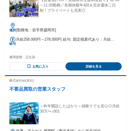
～11:00勤務／長期休暇年4回＆完全週休二日
制！プライベートも充実◎
[勤務地：岩手県盛岡市]
場所
月給258,000円～278,000円 給与: 固定残業代あり：月給
給与
￥258,000 〜 ￥278,000は1か月当たりの固定残業代
￥55,000（35時間相当分）を含む。35時間を超える残業代は
追加で支給する。
雇用形態：
正社員
お気に入り
詳細を見る
株式会社ist(本社)
不要品買取の営業スタッフ
＜昨年開設したばかり＞経験０でも安心◎⽉給
30万〜♪001
交通・アクセス 盛岡駅（東北本線）から徒歩16分