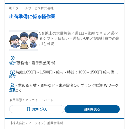
方 20代〜40代まで活躍中！ 元工場スタッフや倉庫作業員な
ど、 異業種から転職した先輩も多数♪
羽田タートルサービス株式会社
出荷準備に係る軽作業
5名以上の大量募集／週1日～勤務できる／選べ
るシフト／日払い・週払いOK／契約社員での雇
用も可能
[勤務地：岩手県盛岡市]
場所
時給1,050円～1,500円 - 給与 - 時給：1050～1500円 給与備
給与
考：①②時給1,200円～ ※深夜時給1,500円～③④⑤⑥時給
1,050円～★日払い・週払いOK★給与前渡金制度あり
- 求める人材・資格など - 未経験者OK ブランク歓迎 Wワーク
OK
対象
雇用形態：
アルバイト・パート
お気に入り
詳細を見る
【株式会社ディーライン】盛岡営業所