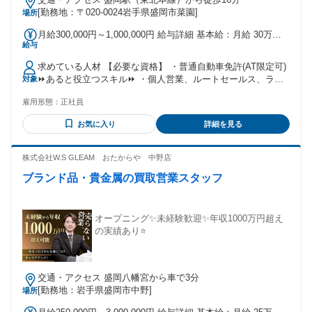
[勤務地：〒020-0024岩手県盛岡市菜園]
場所
月給300,000円～1,000,000円 給与詳細 基本給：月給 30万円
給与
〜 100万円 固定残業代：なし 【一律手当】 全員に一律で支払
われる通勤・皆勤・家族手当金額：なし 全員に一律で支払わ
求めている人材 【必要な資格】 ・普通⾃動⾞免許(AT限定可)
れるその他手当金額：なし ■⽉給30万円〜＋インセンティブ
⏩あると役⽴つスキル⏩ ・個⼈営業、ルートセールス、ラウ
対象
固定給30万円で安定しつつ、成果に応じたインセンティブも
ンダー経験 ・接客、販売、サービス業などの経験 ・コミュニ
あるので、頑張りがそのまま収入UPに！
雇用形態：
正社員
ケーション能⼒ ⭐こんな⽅、⼤歓迎⭐ ■未経験歓迎 ■経験不問
■学歴不問 ■第⼆新卒歓迎 ■稼ぎたいし休みもしっかり確保し
お気に入り
詳細を見る
たい⽅ ■成⻑中の企業で働きたい⽅ ■家庭を持ちたいけれど今
の給料では無理だと諦めている
株式会社W.S GLEAM おたからや 中野店
ブランド品・貴金属の買取営業スタッフ
オープニング✨未経験歓迎✨年収1000万円超え
の実績あり⭐
交通・アクセス 盛岡八幡宮から車で3分
[勤務地：岩手県盛岡市中野]
場所