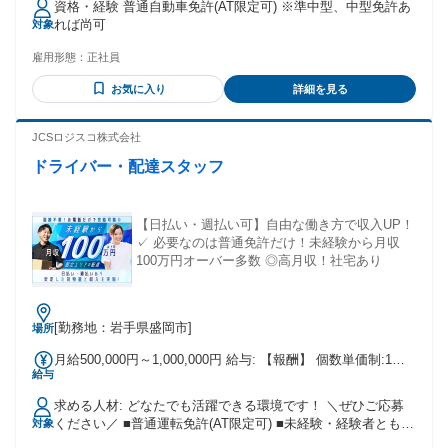
資格・経験 普通自動車免許(AT限定可) ※準中型、中型免許あ
れば尚可
対象
雇用形態：
正社員
お気に入り
詳細を見る
JCSロジスコ株式会社
ドライバー・配達スタッフ
【日払い・週払い可】自由な働き方で収入UP！
✓ 必要なのは普通免許だけ！未経験から月収
100万円オーバー多数 ◎高月収！社宅あり
[勤務地：岩手県盛岡市]
場所
月給500,000円～1,000,000円 給与: 【報酬】 個数単価制:1個
給与
単価:150円~180円 例)売上63万円:180円×160個配達×22日稼働
例)売上81万円:180円×180個配達×25日稼働 ※ご紹介の案件や
求める人材: どなたでも活躍できる環境です！ ＼ぜひご応募
お住まいの地域により異なります。 【モデル報酬】 開業2〜3
ください／ ■普通運転免許(AT限定可) ■未経験・経験者ともに
対象
ヶ月で安定して50万円、 9割の方が平均55万円以上、 稼がれ
大歓迎◎ ■学歴・職歴不問（中卒・高卒OK） ■20代・30代・