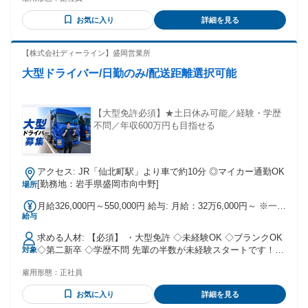
（フォークリフトについては、入社後取得支援制度あり） ＜
ブランクOK！＞ 元大型ドライバーの方や4トンドライバー、
お気に入り
詳細を見る
ルート配送ドライバーなどのトラック運転手経験者はドライ
バー復帰のチャンスです！ ＜学歴不問！＞ お人柄ややる気で
判断しますので、学歴や経験で合否が左右することはありま
【株式会社ディーライン】盛岡営業所
せん。 ＜こんな人におすすめ！＞ ・車やバイクの運転が好
大型ドライバー/日勤のみ/配送距離選択可能
き、トラックが好き ・小型・中型トラックからステップアッ
プしたい ・待遇や年収を上げたい ・今の会社の体制や働き方
に不安がある など
【大型免許必須】★土日休み可能／経験・学歴
不問／年収600万円も目指せる
アクセス: JR「仙北町駅」より車で約10分 ◎マイカー通勤OK
[勤務地：岩手県盛岡市向中野]
場所
月給326,000円～550,000円 給与: 月給：32万6,000円～ ※一律
給与
手当含む ※◎対応件数により支給する運行手当あり 輸送件数
を増やしていくことで収入アップを目指せます！ 初年度の年
求める人材: 【必須】 ・大型免許 ◇未経験OK ◇ブランクOK
収 400万円～600万円 モデル年収例 年収600万円（経験3年）
◇第二新卒 ◇学歴不問 先輩の半数が未経験スタートです！
対象
◆賞与／年2回 ◆運行手当 ◆休日出勤手当 ◆土曜出勤手当 ◆
＜こんな方にピッタリ＞ ・デスクワークよりも現場仕事があ
泊り手当（土日に泊まりがあった場合／1万円）
雇用形態：
正社員
っている方 ・安定企業で長く腰を据えて働きたい方 ・フリー
ターから正社員をめざしたい方 ・長距離ドライバー、ルート
お気に入り
詳細を見る
配送ドライバー、中型ドライバー、などの経験を活かしたい