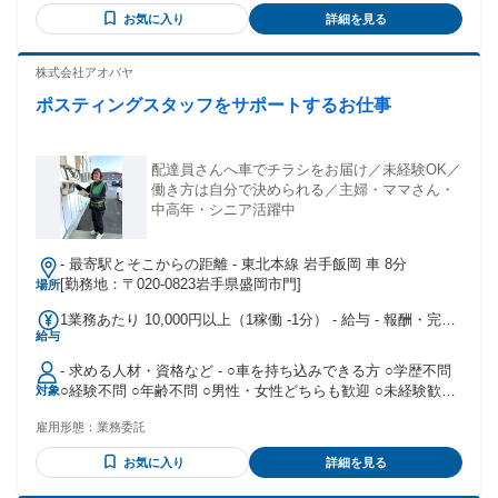
お気に入り
詳細を見る
株式会社アオバヤ
ポスティングスタッフをサポートするお仕事
配達員さんへ車でチラシをお届け／未経験OK／
働き方は自分で決められる／主婦・ママさん・
中高年・シニア活躍中
- 最寄駅とそこからの距離 - 東北本線 岩手飯岡 車 8分
[勤務地：〒020-0823岩手県盛岡市門]
場所
1業務あたり 10,000円以上（1稼働 -1分） - 給与 - 報酬・完全
給与
歩合給：10000円 給与備考：月収例：90,000円※週4日・1日4
時間勤務の場合※時間換算：1250円
- 求める人材・資格など - ○車を持ち込みできる方 ○学歴不問
○経験不問 ○年齢不問 ○男性・女性どちらも歓迎 ○未経験歓迎
対象
○こつこつ続けられる方 ○人とお話しするのが好きな方
雇用形態：
業務委託
お気に入り
詳細を見る