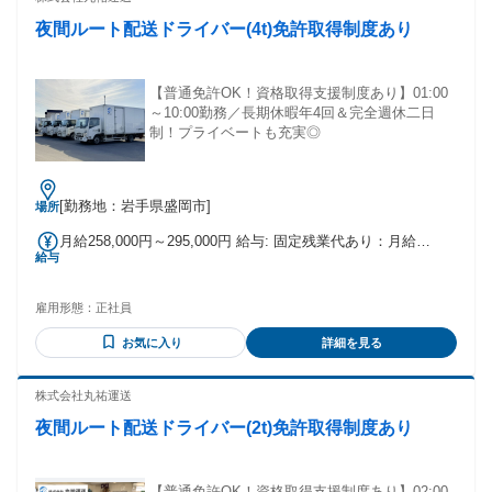
夜間ルート配送ドライバー(4t)免許取得制度あり
【普通免許OK！資格取得支援制度あり】01:00
～10:00勤務／長期休暇年4回＆完全週休二日
制！プライベートも充実◎
[勤務地：岩手県盛岡市]
場所
月給258,000円～295,000円 給与: 固定残業代あり：月給
給与
￥258,000 〜 ￥295,000は1か月当たりの固定残業代
￥55,000（35時間相当分）を含む。35時間を超える残業代は
追加で支給する。
雇用形態：
正社員
お気に入り
詳細を見る
株式会社丸祐運送
夜間ルート配送ドライバー(2t)免許取得制度あり
【普通免許OK！資格取得支援制度あり】02:00