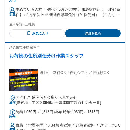
給与
円 〜 23万2000円 固定残業代：なし 【一律手当】 全員に一律
で支払われる通勤・皆勤・家族手当金額：なし 全員に一律で
求めている人材 【40代・50代活躍中】未経験歓迎！ 【必須条
支払われるその他手当金額：なし ・職務手当 ・清掃手当
件】 ✅ 高卒以上 ✅ 普通自動車免許（AT限定可） 【こんな人
対象
（700円～4,500円） ・時間外勤務手当 ・深夜手当 ・扶養手
にオススメ！】 ＿＿＿＿＿＿＿＿＿＿＿＿＿＿＿＿ ・地元で
当 ・通勤手当 など
雇用形態：
正社員
安定して働ける正社員を探している方 ・シフト勤務の経験が
ある方 ・夜勤や交代勤務に慣れていて、生活リズムを保ちな
お気に入り
詳細を見る
がら働きたい方 ・人と話すのが好きで、落ち着いた対応がで
きる方 ・「最後の転職にしたい」「そろそろ腰を据えて働き
たい」と考えている方 【社員インタビュー！】 ＿＿＿＿＿＿
請負先/岩手県 盛岡市
＿＿＿＿＿＿＿＿＿＿ ■60代・料金所長 50歳で入社しました
お荷物の住所別仕分け作業スタッフ
が、同年代の仲間も多くて安心できました。 研修や先輩のサ
ポートがしっかりしているので、未経験でも基本から丁寧に
学べます。 日々スキルを高めながら、達成感ややりがいを実
感しながら働いていただけますよ。 ■50代・女性 24時間勤務
週1日～勤務OK／夜勤シフト／未経験OK
や夜勤に不安を感じることもあると思いますが、 その中で8時
間は、休憩時間で仮眠もできます。 また、翌朝に帰宅するこ
とができるので、その日はゆっくり過ごすことができます♪ 年
齢の条件と理由：あり（あり（18歳～62歳 定年年齢を上限(例
アクセス 盛岡南料金所から車で5分
外事由1号)・定年年齢が63歳のため/満18歳未満の深夜業務の
[勤務地：〒020-0846岩手県盛岡市流通センター北]
場所
原則禁止））
時給1,050円～1,313円 給与 時給 1050円～1313円
給与
資格 ＊学歴不問 ＊未経験者歓迎 ＊経験者歓迎 ＊WワークOK