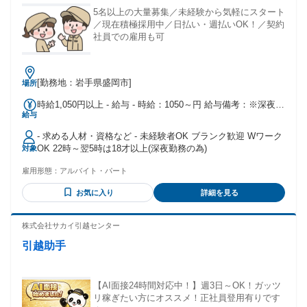
5名以上の大量募集／未経験から気軽にスタート
／現在積極採用中／日払い・週払いOK！／契約
社員での雇用も可
[勤務地：岩手県盛岡市]
場所
時給1,050円以上 - 給与 - 時給：1050～円 給与備考：※深夜時
給与
給1,313円～★日払い・週払いOK★給与前渡金制度あり
- 求める人材・資格など - 未経験者OK ブランク歓迎 Wワーク
OK 22時～翌5時は18才以上(深夜勤務の為)
対象
雇用形態：
アルバイト・パート
お気に入り
詳細を見る
株式会社サカイ引越センター
引越助手
【AI面接24時間対応中！】週3日～OK！ガッツ
リ稼ぎたい方にオススメ！正社員登用有りです