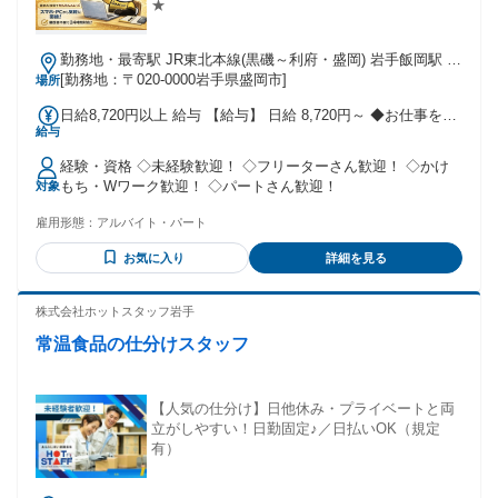
★
勤務地・最寄駅 JR東北本線(黒磯～利府・盛岡) 岩手飯岡駅 車
10分
[勤務地：〒020-0000岩手県盛岡市]
場所
日給8,720円以上 給与 【給与】 日給 8,720円～ ◆お仕事を続
給与
ければどんどん昇給！頑張った分だけガッツリ稼げます！ ◆
残業代は 1分単位で計算します。 支払方法:月払い・週払いか
経験・資格 ◇未経験歓迎！ ◇フリーターさん歓迎！ ◇かけ
ら選択OK！
もち・Wワーク歓迎！ ◇パートさん歓迎！
対象
雇用形態：
アルバイト・パート
お気に入り
詳細を見る
株式会社ホットスタッフ岩手
常温食品の仕分けスタッフ
【人気の仕分け】日他休み・プライベートと両
立がしやすい！日勤固定♪／日払いOK（規定
有）