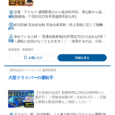
交通・アクセス 盛岡駅東口から徒歩約20分、青山駅から徒歩
約22分
[勤務地：〒020-0127岩手県盛岡市前九年]
場所
給与詳細 完全歩合制 完全出来高制（売上実績に応じて報酬を
給与
支給。詳細は面接時にご説明します。） ⭐️さらに売上実績に
応じて毎月奨励金を支給！ ⭐️入社祝い金10万円支給 ！（規定
求めている人材 ✅ 普通自動車免許(AT限定可)だけあればOK！
あり） ⭐️Wワーク・副業OK！！ く未経験から安心して始めら
＼運転に自信がなくても大丈夫！／ ・使用するのは、小回り
対象
れる業務委託です！> 研修期間は固定報酬で安心スタート！
が利いて運転しやすいコンパクトな軽自動車などでもOK！ ・
入社後3か月間は商品買取なし！ 実際に、未経験からスタート
雇用形態：
業務委託
固定ルートで毎週同じお客様へ配達するので安心！ 【こんな
し入社半年で月収30万円を達成したスタッフもいます。 さら
方にピッタリです】 ✨ 未経験から、何か新しいことを始めた
に、現在は月収50万円を達成して活躍している業務委託スタ
お気に入り
詳細を見る
い方 ✨ 人に喜ばれたり、感謝されたりするのが好きな方 ✨
ッフも在籍しています。 頑張った分だけ収入アップを目指せ
会社に縛られず、自由な環境で働きたい方 ✨ 頑張った分、き
る環境です。
ちんと評価・還元されたい方 ✨ U・Iターンで盛岡近郊の仕事
【株式会社ディーライン】盛岡営業所
を探している方
大型ドライバーの運転手
【大型免許必須】勤務時間は365日24時間から
選択可！｜実務未経験OK｜月給32.6万～｜日勤
も夜勤も配送距離もご相談ください！
アクセス: JR「仙北町駅」より車で約10分 ◎マイカー通勤OK