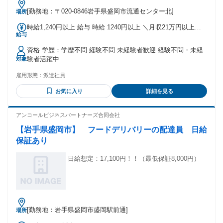
[勤務地：〒020-0846岩手県盛岡市流通センター北]
場所
時給1,240円以上 給与 時給 1240円以上 ＼月収21万円以上～
給与
／ 〇通勤手当別途支給 ご自宅から就業先までの距離に応じて
交通費を規定支給 【前払い制度あり】 時給×稼働時間分の
資格 学歴：学歴不問 経験不問 未経験者歓迎 経験不問・未経
内、1000円単位で申請可能！ 申請日から最短当日中に受取可
験者活躍中
対象
能（規定あり） 交通費：交通費支給
雇用形態：
派遣社員
お気に入り
詳細を見る
アンコールビジネスパートナーズ合同会社
【岩手県盛岡市】 フードデリバリーの配達員 日給
保証あり
日給想定：17,100円！！（最低保証8,000円）
[勤務地：岩手県盛岡市盛岡駅前通]
場所