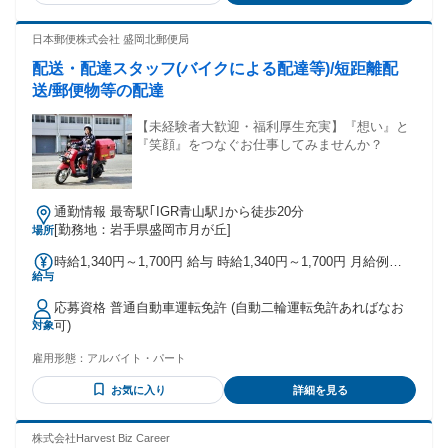
たくない ◎将来は正社員として働きたい ◎複雑な業務はやり
たくない <こんなお仕事でお探しの方にも！> 梱包や仕分け、
日本郵便株式会社 盛岡北郵便局
点検などの軽作業や 検品やピッキングなどの倉庫作業 倉庫や
配送・配達スタッフ(バイクによる配達等)/短距離配
工場でのライン作業や機械作業など製造スタッフ 警備員や土
木現場作業員などの立ち仕事、肉体労働 ガソリンスタンドや
送/郵便物等の配達
飲食などのサービス業など
【未経験者大歓迎・福利厚生充実】『想い』と
『笑顔』をつなぐお仕事してみませんか？
通勤情報 最寄駅｢IGR青山駅｣から徒歩20分
[勤務地：岩手県盛岡市月が丘]
場所
時給1,340円～1,700円 給与 時給1,340円～1,700円 月給例
給与
235,840円～299,200円 （22日勤務の場合）
応募資格 普通自動車運転免許 (自動二輪運転免許あればなお
可)
対象
雇用形態：
アルバイト・パート
お気に入り
詳細を見る
株式会社Harvest Biz Career