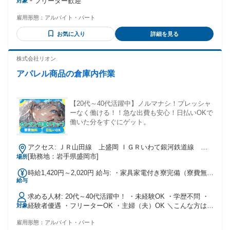
＊フリーター歓迎
対象
雇用形態：
アルバイト・パート
お気に入り
詳細を見る
株式会社リオン
アパレル商品の倉庫内作業
【20代～40代活躍中】ノルマナシ！プレッシャ
ーなく働ける！！急な出費も安心！日払いOKで
働いた分をすぐにゲット。
アクセス: ＪＲ山田線 上盛岡 ＩＧＲいわて銀河鉄道線 盛
岡 ＪＲ東北本線 盛岡
[勤務地：岩手県盛岡市]
場所
時給1,420円～2,020円 給与: ・家具家電付き寮完備（寮費無
給与
料） ・交通費全額支給 ・日払いOK ・週払いOK ＜＜週払い
OK！＞＞ 毎週お給料を受け取れるから 無理なく 生活費のや
求める人材: 20代～40代活躍中！ ・未経験OK ・学歴不問 ・
りくりが可能！ 管理もしやすく 安定した収入で 安心して働
経験者優遇 ・フリーターOK ・主婦（夫）OK ＼こんな方はぜ
対象
けますよ！
ひ！／ ・モクモク作業が得意 ・未経験からチャレンジしたい
雇用形態：
アルバイト・パート
・働きやすい職場を探している