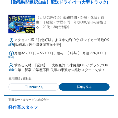
【勤務時間選択自由】配送ドライバー(大型トラック)
【大型免許必須】勤務時間・距離・休日も自
由！｜経験・学歴不問｜年収600万円も目指せ
る｜20代・30代活躍中
アクセス: JR「仙北町駅」より車で約10分 ◎マイカー通勤OK
[勤務地：岩手県盛岡市向中野]
場所
月給326,000円～550,000円 給与: 【 給与 】 月給 326,000円～
給与
＋ 各種手当 ※一律手当を含みます。 ※対応件数により「運
行手当」を さらに別途支給します！ ✦ 初年度の想定年収 400
求める人材: 【必須】 ・大型免許 ◇未経験OK ◇ブランクOK
万円～600万円 ✦ モデル年収例 ◎年収500万円（経験3年） ◎
◇第二新卒 ◇学歴不問 先輩の半数が未経験スタートです！
対象
年収600万円（経験6年） ◆ 賞与年2回 ◆ 運行手当 ◆ 休日出
＜こんな方にピッタリ＞ ・デスクワークよりも現場仕事があ
勤手当 / 土曜出勤手当
雇用形態：
正社員
っている方 ・安定企業で長く腰を据えて働きたい方 ・フリー
ターから正社員をめざしたい方 ・長距離ドライバー、ルート
お気に入り
詳細を見る
配送ドライバー、中型ドライバー、などの経験を活かしたい
方
羽田タートルサービス株式会社
軽作業スタッフ