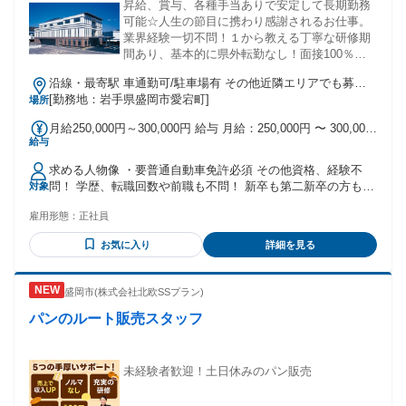
昇給、賞与、各種手当ありで安定して長期勤務
可能☆人生の節目に携わり感謝されるお仕事。
業界経験一切不問！１から教える丁寧な研修期
間あり、基本的に県外転勤なし！面接100％も
行います！未経験、他業種からの転職多数♪お問
沿線・最寄駅 車通勤可/駐車場有 その他近隣エリアでも募集
い合わせだけでも大歓迎です！
中 （滝沢市、矢巾町、雫石町）
[勤務地：岩手県盛岡市愛宕町]
場所
月給250,000円～300,000円 給与 月給：250,000円 〜 300,000
給与
円 固定残業：なし 賞与：あり ※キャリアなどを考慮のう
え、面談により決定 ※経験者優遇 ※各種手当は交通費（規定
求める人物像 ・要普通自動車免許必須 その他資格、経験不
有）、資格手当など ※賞与、昇給あり 試用期間 試用期間：
問！ 学歴、転職回数や前職も不問！ 新卒も第二新卒の方も歓
対象
なし
迎です！ ※採用はグループ内にて行いますのでグループ会社
雇用形態：
正社員
での勤務の可能性もあります。 ※車両部で勤務する方は要普
通自動車免許必須
お気に入り
詳細を見る
盛岡市(株式会社北欧SSプラン)
パンのルート販売スタッフ
未経験者歓迎！土日休みのパン販売