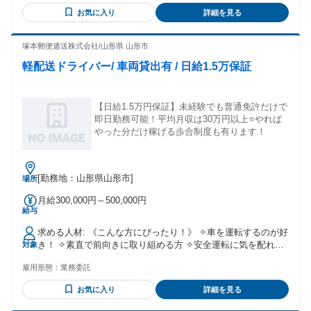
お気に入り
詳細を見る
塚本郵便逓送株式会社/山形県 山形市
軽配送ドライバー/ 車両貸出有 / 日給1.5万保証
【日給1.5万円保証】未経験でも普通免許だけで
即日勤務可能！平均月収は30万円以上⭐️やれば
やった分だけ稼げる歩合制度も有ります！
[勤務地：山形県山形市]
場所
月給300,000円～500,000円
給与
求める人材: 《こんな方にぴったり！》 ✧車を運転するのが好
き！ ✧素直で前向きに取り組める方 ✧安全運転に気を配れる
対象
方 ✧手取り30万円以上稼ぎたい! ✧ゆくゆくは年収1,000万円
雇用形態：
業務委託
を目指したい方 ✧サラリーマンではなく、自由な働き方をし
たい！ ✧将来の独立資金のためにお金を貯めたい! ✧笑顔でコ
お気に入り
詳細を見る
ミュニケーションが取れる方 ✧モクモクと1人で作業すること
が好き ✧自分のペースで自由に働きたい ＜こんな方も歓迎！