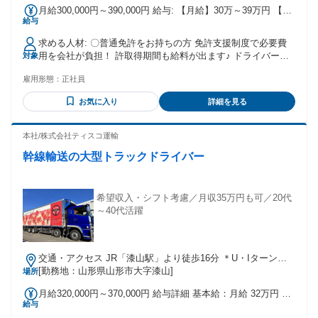
月給300,000円～390,000円 給与: 【月給】30万～39万円 【年
給与
収】420万～550万円 【賞与】年2回（8月・12月） 2024年賞
与実績：夏冬合計で約60万円支給 （対象者は入社6か月目以
求める人材: 〇普通免許をお持ちの方 免許支援制度で必要費
降の社員になります） 【給与実例】 <モデル例 未経験入社2
用を会社が負担！ 許取得期間も給料が出ます♪ ドライバーデ
対象
年目ドライバー> 年収：430万円（基本給+賞与+評価給） <モ
ビューにピッタリです！ ※年齢制限あり 〇ドライバーの経験
デル例 入社3年目ドライバー> 年収：520万円（基本給+賞与
雇用形態：
正社員
がある方 もちろん、スキルをお持ちの方もOK！ こちらは年
+評価給）
齢不問で受け付けております・ ＝＝＝＝＝＝＝＝＝＝＝＝＝
お気に入り
詳細を見る
＝＝＝＝＝＝＝
本社/株式会社ティスコ運輸
幹線輸送の大型トラックドライバー
希望収入・シフト考慮／月収35万円も可／20代
～40代活躍
交通・アクセス JR「漆山駅」より徒歩16分 ＊U・Iターン歓
迎！ ＊車・バイク・自転車通勤OK
[勤務地：山形県山形市大字漆山]
場所
月給320,000円～370,000円 給与詳細 基本給：月給 32万円 〜
給与
37万円 固定残業代：あり 【一律手当】 全員に一律で支払わ