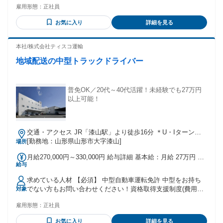
万円～10万円＋固定残業代7.8万円～8.8万円(60時間分/超過分
雇用形態：
正社員
ます ＊学歴不問／中卒・高校中退・高卒歓迎 ＊経験者歓迎・
は別途支給)＋その他手当4.3万円＝38.3万円～40.3万円 【昇
復職希望者歓迎 ＊20代・30代・40代男性活躍中 ＊自衛隊で働
給】 昇給(年1回) 【賞与】 賞与(年2回) ※当社では賞与を「特
お気に入り
詳細を見る
いていた人も活躍中 中型自動車運転免許、大型自動車運転免
別手当」として支給しております。会社の業績や状況により
許をお持ちの方やフォークリフト免許をお持ちの方は経験や
回数や金額が変動いたします。 【各種手当】 ●通勤手当 ●業
スキルを活かして活躍頂けます。 年齢の条件と理由：あり
本社/株式会社ティスコ運輸
務手当 ●勤続手当 ●歩合手当：バラ積 2000円/回数 ●走行距離
（例外事由1号・65歳未満（定年のため） 例外事由2号・18歳
手当：4tトラック以下5円/1km、6tトラック 6円/1km、10tト
地域配送の中型トラックドライバー
以上（労働基準法・深夜業務を伴う為）））
ラック 7円/1km 【表彰制度】 ●20年無事故・無違反(表彰状・
記念品) ●15年勤続表彰(表彰状・海外旅行券) ●社長賞(事業部
表彰 金一封) ●7年勤続表彰(表彰状・7万円分商品券) ●5年無事
普免OK／20代～40代活躍！未経験でも27万円
故・無違反表彰(表彰状・記念品) ●事業部表彰(金一封) ●改善
以上可能！
項目表彰(商品券)
交通・アクセス JR「漆山駅」より徒歩16分 ＊U・Iターン歓
迎！ ＊車・バイク・自転車通勤OK
[勤務地：山形県山形市大字漆山]
場所
月給270,000円～330,000円 給与詳細 基本給：月給 27万円 〜
給与
33万円 固定残業代：あり 【一律手当】 全員に一律で支払わ
れる通勤・皆勤・家族手当金額：あり 全員に一律で支払われ
求めている人材 【必須】 中型自動車運転免許 中型をお持ち
るその他手当金額：あり ※基本給・一律手当(運送手当)・固
でない方もお問い合わせください！資格取得支援制度(費用補
対象
定残業代の総額 ＜内訳＞ 基本給17.2万円＋運送手当2万円～5
助)を利用して、中型・大型免許やフォークリフト免許を取得
万円＋固定残業代7.8万円～8.8万円(60時間分/超過分は別途支
雇用形態：
正社員
して頂く事が可能です。 ＊経験不問／未経験者歓迎・第二新
給)＋その他手当2万円(業務による)＝27万円～33万円 【昇
卒歓迎 ＊学歴不問／中卒・高校中退・高卒歓迎 ＊フリーター
給】 昇給(年1回) 【賞与】 賞与(年2回) ※当社では賞与を「特
お気に入り
詳細を見る