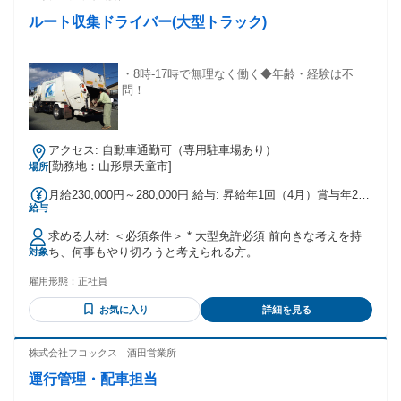
ルート収集ドライバー(大型トラック)
・8時-17時で無理なく働く◆年齢・経験は不
問！
アクセス: 自動車通勤可（専用駐車場あり）
[勤務地：山形県天童市]
場所
月給230,000円～280,000円 給与: 昇給年1回（4月）賞与年2回
給与
（6月12月） 技術手当3,000円、職務手当20,000円、特別手当
3,000円～20,000円 皆勤手当10,000円、家族手当3,000円～
求める人材: ＜必須条件＞ * 大型免許必須 前向きな考えを持
16,000円 資格手当3,000円
ち、何事もやり切ろうと考えられる方。
対象
雇用形態：
正社員
お気に入り
詳細を見る
株式会社フコックス 酒田営業所
運行管理・配車担当