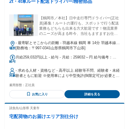
2t・4t車ルート配送ドライバー/精密部品
で働きたい」「体力的に無理なく働きたい」など、 転職理由
もさまざまです。 未経験スタートの方がほとんどなのでご安
心ください！ 年齢の条件と理由：あり（18歳～62歳 定年年齢
を上限(例外事由1号) 定年年齢が63歳のため及び満18歳未満の
【鶴岡市／本社】日中走行専門ドライバー(正社
深夜業務の原則禁止）
員)募集！ルートの運行も、スポットで行う配送
業務もどちらも出来る方大歓迎です！物流業界
のニーズが高まる昨今、当社もますますお仕事
増えてますよって、増員募集いたします！
- 最寄駅とそこからの距離 - 羽越本線 鶴岡 車 14分 羽越本線
藤島 車 18分 羽越本線 羽前大山 車 17分
[勤務地：〒997-0341山形県鶴岡市下山添]
場所
月給259,032円以上 - 給与 - 月給：259032～円 給与備考：月
給与
給259,032円～(固定残業77,400円(60h)含) ※超過分は別途支給
※交通費全額別途支給(規定有り)
- 求める人材・資格など - 高卒以上 経験等不問、経験者・未経
験者ともに歓迎 ※使用車により中型免許(8t限定可)が必要とな
対象
ります。 ※中型・大型免許取得の相談に応じます。 (取得支
雇用形態：
正社員
援あり)
お気に入り
詳細を見る
請負先/山形県 天童市
宅配荷物のお届けエリア別仕分け