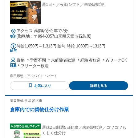
週1日～／夜勤シフト／未経験歓迎
アクセス 高擶駅から車で7分
[勤務地：〒994-0057山形県天童市石鳥居]
場所
時給1,050円～1,313円 給与 時給 1050円～1313円
給与
資格 ＊学歴不問 ＊未経験者歓迎 ＊経験者歓迎 ＊WワークOK
＊フリーター歓迎
対象
雇用形態：
アルバイト・パート
お気に入り
詳細を見る
請負先/山形県 米沢市
倉庫内での貨物仕分け作業
週休2日制週5日勤務／未経験歓迎／コツコツも
くもく仕分け