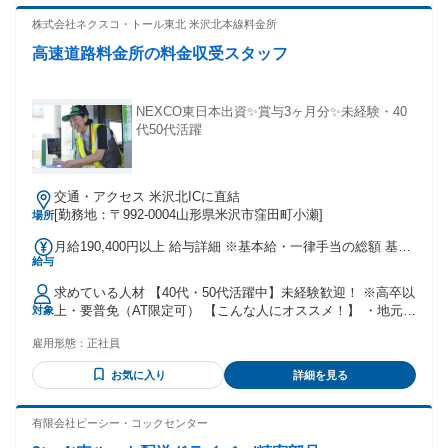
「そろそろ腰を据えて働きたい」と考えている方 【実際活躍
している人の特徴】 ◆40代・50代を中心に活躍中！ 飲食・製
株式会社ネクスコ・トール東北 米沢北本線料金所
造・運送・介護など、他業種からの転職者が多数。 「正社員
高速道路料金所の料金収受スタッフ
で働きたい」「体力的に無理なく働きたい」など、 転職理由
もさまざまです。 未経験スタートの方がほとんどなのでご安
心ください！ 年齢の条件と理由：あり（18歳～62歳 定年年齢
を上限(例外事由1号) 定年年齢が63歳のため及び満18歳未満の
NEXCO東日本出資✨賞与3ヶ月分✨未経験・40
深夜業務の原則禁止）
代50代活躍
交通・アクセス 米沢北ICに直結
[勤務地：〒992-0004山形県米沢市窪田町小瀬]
場所
月給190,400円以上 給与詳細 ※基本給・一律手当の総額 基本
給与
給：月給 16万6000円 〜 固定残業代：なし 【一律手当】 全員
に一律で支払われる通勤・皆勤・家族手当金額：なし 全員に
求めている人材 【40代・50代活躍中】未経験歓迎！ ※高卒以
一律で支払われるその他手当金額：あり 1ヶ月あたり2万4400
上・要普免（AT限定可） 【こんな人にオススメ！】 ・地元で
対象
円 〜 ★職務手当を含んだ金額です 【以下は、別途支給しま
安定して働ける正社員を探している方 ・販売・製造・運送な
す】 ★通勤手当 ★扶養手当 →配偶者7000円／ 子1人につき
雇用形態：
正社員
ど、シフト勤務の経験がある方 ・夜勤や交代勤務に慣れてい
3000円（14歳まで）、 5000円（15歳～22歳） ★時間外勤務
て、生活リズムを保ちながら働きたい方 ・人と話すのが好き
手当 ★深夜手当 【昇給】 年1回（令和6年度実績） 【賞与】
お気に入り
詳細を見る
で、落ち着いた対応ができる方 ・「最後の転職にしたい」
年2回（計3.2ヶ月分・令和6年度実績）
「そろそろ腰を据えて働きたい」と考えている方 【実際活躍
している人の特徴】 ◆40代・50代を中心に活躍中！ 飲食・製
有限会社ピーシー・コックセンター
造・運送・介護など、他業種からの転職者が多数。 「正社員