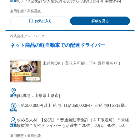
可） 中型免許や大型免許をお持ちであれば尚可 学歴不問 経
対象
269,500円（税込み）をお支払いします！
験不問 ＊レンタカー陸送経験者歓迎 ＊トラック運転経験者歓
雇用形態：
業務委託
迎 ＊未経験OK ＊車の運転が好きな方 ＊安全運転に自信があ
る方（これまで無事故無違反の方）
お気に入り
詳細を見る
株式会社アントワーク
ネット商品の軽自動車での配達ドライバー
未経験OK！高収入可能！正社員登用あり！
[勤務地：山形県山形市]
場所
月給350,000円以上 給与: 月給350,000円～ ✅給与例 22日勤務
給与
の場合 ┗180円/個×2,000個/月＝360,000円 25日勤務の場合
┗180円/個×2,500個/月＝450,000円 ※あくまでも給与の一例
求める人材: 【必須】 * 普通自動車免許（ＡＴ限定可） * 未経
です、上限はありません。
験歓迎 * 女性ドライバーも活躍中 * 20代、30代、40代、50代
対象
（シニア）活躍中
雇用形態：
業務委託