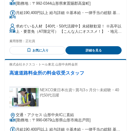
[勤務地：〒992-0344山形県東置賜郡高畠町]
場所
月給190,400円以上 給与詳細 ※基本給・一律手当の総額 基本
給与
給：月給 16万6000円 〜 固定残業代：なし 【一律手当】 全員
に一律で支払われる通勤・皆勤・家族手当金額：なし 全員に
求めている人材 【40代・50代活躍中】未経験歓迎！ ※高卒以
一律で支払われるその他手当金額：あり 1ヶ月あたり2万4400
上・要普免（AT限定可） 【こんな人にオススメ！】 ・地元で
対象
円 〜 ★職務手当を含んだ金額です 【以下は、別途支給しま
安定して働ける正社員を探している方 ・販売・製造・運送な
す】 ★通勤手当 ★扶養手当 →配偶者7000円／ 子1人につき
雇用形態：
正社員
ど、シフト勤務の経験がある方 ・夜勤や交代勤務に慣れてい
3000円（14歳まで）、 5000円（15歳～22歳） ★時間外勤務
て、生活リズムを保ちながら働きたい方 ・人と話すのが好き
手当 ★深夜手当 【昇給】 年1回（令和6年度実績） 【賞与】
お気に入り
詳細を見る
で、落ち着いた対応ができる方 ・「最後の転職にしたい」
年2回（計3.2ヶ月分・令和6年度実績）
「そろそろ腰を据えて働きたい」と考えている方 【実際活躍
している人の特徴】 ◆40代・50代を中心に活躍中！ 飲食・製
株式会社ネクスコ・トール東北 山形中央料金所
造・運送・介護など、他業種からの転職者が多数。 「正社員
高速道路料金所の料金収受スタッフ
で働きたい」「体力的に無理なく働きたい」など、 転職理由
もさまざまです。 未経験スタートの方がほとんどなのでご安
心ください！ 年齢の条件と理由：あり（18歳～62歳 定年年齢
を上限(例外事由1号) 定年年齢が63歳のため及び満18歳未満の
NEXCO東日本出資✨賞与3ヶ月分✨未経験・40
深夜業務の原則禁止）
代50代活躍
交通・アクセス 山形中央ICに直結
[勤務地：〒990-0879山形県山形市南志戸田]
場所
月給190,400円以上 給与詳細 ※基本給・一律手当の総額 基本