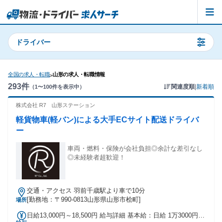
ドライバー
全国の求人・転職
山形の求人・転職情報
>
293
件
関連度順
|
新着順
（
1
〜
100
件を表示中）
株式会社 R7 山形ステーション
軽貨物車(軽バン)による大手ECサイト配送ドライバ
ー
車両・燃料・保険が会社負担◎余計な差引なし
◎未経験者超歓迎！
交通・アクセス 羽前千歳駅より車で10分
[勤務地：〒990-0813山形県山形市桧町]
場所
日給13,000円～18,500円 給与詳細 基本給：日給 1万3000円