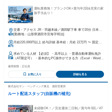
運転業務無！ブランクOK⭐賞与年2回&充実の家
族手当あり！
交通・アクセス JR・羽越本線／酒田駅下車 車で20分 日本海
東北自動車道／酒田みなとIC下車 車で7分 ＊駐車場完備 ＊マ
[勤務地：山形県酒田市宮海字明治]
場所
イカー・バイク通勤OK
月給220,000円以上 給与詳細 基本給：月給 22万円 〜 固定残
給与
業代：なし 【一律手当】 全員に一律で支払われる通勤・皆
勤・家族手当金額：あり 全員に一律で支払われるその他手当
求めている人材 【必須】 ・高卒以上 ・普通自動車運転免許
金額：あり ※経験・能力を考慮のうえ決定します。 ■昇給あ
（AT限定可） ・基本的なPC操作ができる方（Excel・Wordな
対象
り(年1回/6月) ■賞与あり(年2回/7月・12月、2025年実績合計3
ど） 【歓迎】 ・運行管理者資格（貨物）をお持ちの方 ・配
ヶ月分、2026年予定合計4ヶ月分) ■家族手当(配偶者:14,000円/
雇用形態：
正社員
車業務・運送業界での実務経験 【こんな方に】 ＊家族のため
月、子:5,000円/月) ■残業手当全額支給、休日手当、職能手当
に安定企業で働きたい方 ＊トラックの運転経験を活かしたい
お気に入り
詳細を見る
方 ＊周囲と円滑なコミュニケーションがとれる方 ＊常に誠実
な対応を心掛けられる方 ＊チームワークを大事にできる方 ＊
安定した経営基盤のある企業で長く働きたい方 ＊将来は拠点
株式会社サン・ベンディング東北 酒田営業所
長を目指したい方 ＊長期でキャリアアップを考えている方 ＊
ルート配送スタッフ(自販機の補充)
プライベートも大切にしたい方
未経験OK！／完全週休二日制／賞与年3回／AT