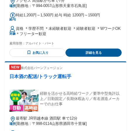
アクセス 高擶駅から車で7分
[勤務地：〒994-0057山形県天童市石鳥居]
場所
時給1,200円～1,500円 給与 時給 1200円～1500円
給与
資格 ＊学歴不問 ＊未経験者歓迎 ＊経験者歓迎 ＊WワークOK
＊フリーター歓迎
対象
雇用形態：
アルバイト・パート
お気に入り
詳細を見る
株式会社バーンフュージョン
日本酒の配送/トラック運転手
経験を活かせる高時給ワーク／要準中型免許以
上／日勤固定／長期休暇あり／有名酒造メーカ
ーでのお仕事
最寄駅 JR羽越本線 酒田駅 車で12分
[勤務地：〒998-0114山形県酒田市十里塚]
場所