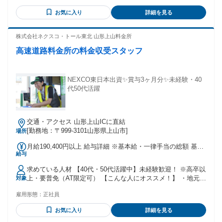
し ※経験・前職給与を考慮いたします。 ※試用期間3ヵ月間
<下記経験がある方もご活躍いただけます！> ・2t・3t・4t・
も同条件です。 ※固定残業代25時間相当分 (3万5000円以上)
お気に入り
詳細を見る
6tトラック等での配送 ・軽貨物、大型トレーラー、バス、 タ
を含み、 超過分は別途支給します。 ⭐賞与年3回 ⭐昇給年1回
クシー、ごみ収集車など運転 ・その他デリバリーなどの配達
年齢の条件と理由：あり（例外事由3号のイ・35歳以下（長期
株式会社ネクスコ・トール東北 山形上山料金所
勤続によるキャリア形成のため））
高速道路料金所の料金収受スタッフ
NEXCO東日本出資✨賞与3ヶ月分✨未経験・40
代50代活躍
交通・アクセス 山形上山ICに直結
[勤務地：〒999-3101山形県上山市]
場所
月給190,400円以上 給与詳細 ※基本給・一律手当の総額 基本
給与
給：月給 16万6000円 〜 固定残業代：なし 【一律手当】 全員
に一律で支払われる通勤・皆勤・家族手当金額：なし 全員に
求めている人材 【40代・50代活躍中】未経験歓迎！ ※高卒以
一律で支払われるその他手当金額：あり 1ヶ月あたり2万4400
上・要普免（AT限定可） 【こんな人にオススメ！】 ・地元で
対象
円 〜 ★職務手当を含んだ金額です 【以下は、別途支給しま
安定して働ける正社員を探している方 ・販売・製造・運送な
す】 ★通勤手当 ★扶養手当 →配偶者7000円／ 子1人につき
雇用形態：
正社員
ど、シフト勤務の経験がある方 ・夜勤や交代勤務に慣れてい
3000円（14歳まで）、 5000円（15歳～22歳） ★時間外勤務
て、生活リズムを保ちながら働きたい方 ・人と話すのが好き
手当 ★深夜手当 【昇給】 年1回（令和6年度実績） 【賞与】
お気に入り
詳細を見る
で、落ち着いた対応ができる方 ・「最後の転職にしたい」
年2回（計3.2ヶ月分・令和6年度実績）