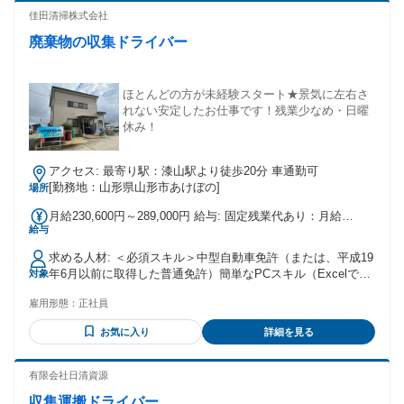
＞ ・普通自動車免許必須（AT限定可） ・未経験者、経験者と
佳田清掃株式会社
も歓迎! ・年齢不問（20代・30代・40代活躍中） ・学歴不
廃棄物の収集ドライバー
問・経験不問（中卒・高卒OK） ・ブランクOK ・第二新卒歓
迎 ・長期勤務できる方大歓迎 ・将来的に独立を考えている方
も歓迎！ ・週5,6から勤務可 ・副業OK ・ダブルワーク ・W
ワークOK ・高収入、高月給を実現したい方！ ・髪の毛基本
ほとんどの方が未経験スタート★景気に左右さ
自由 ・友達同士の応募もOK！ ・車持込み ・貸出どちらもOK
れない安定したお仕事です！残業少なめ・日曜
・以下のご経験をお持ちの方もお待ちしております! 倉庫作業
休み！
/ 派遣 / 期間工 /個人事業主 / フリーランス / 工場勤務 / 運送 /
新聞配達トラックドライバー / トラック運転手 / 4tドライバー
アクセス: 最寄り駅：漆山駅より徒歩20分 車通勤可
/ 軽ドライバー / 軽貨物ドライバー / バスドライバー / タクシ
[勤務地：山形県山形市あけぼの]
場所
ードライバー / ルート配送 / 運送ドライバー / 配達業務 / トレ
ーラー / 自営業 / 販売 / コンビニ / 営業 / パチンコ店 / バイク
月給230,600円～289,000円 給与: 固定残業代あり：月給
便 /軽ドライバー など 様々な業界からの転職者が活躍してい
給与
￥230,600 〜 ￥289,000は1か月当たりの固定残業代
ます！ ・フリーターの方のご応募もお待ちしております！ ・
￥10,000〜￥30,000（1時間相当分）を含む。1時間を超える
ハローワークでお仕事をお探しの方も歓迎!
求める人材: ＜必須スキル＞中型自動車免許（または、平成19
残業代は追加で支給する。
年6月以前に取得した普通免許）簡単なPCスキル（Excelで文
対象
字入力ができる程度でOK） ＜こんな方にピッタリ！＞安定し
雇用形態：
正社員
た会社で長く働きたい方車の運転が好きな方真面目にコツコ
ツと仕事に取り組める方社会の役に立つ仕事がしたい方 ※学
お気に入り
詳細を見る
歴・経験不問！未経験者歓迎！
有限会社日清資源
収集運搬ドライバー