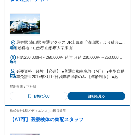
最寄駅 漆山駅 交通アクセス JR山形線「漆山駅」より徒歩14
[勤務地：山形県山形市大字漆山]
分、車で3分 ◎車通勤OK！駐車場あります
場所
月給230,000円～260,000円 給与 月給 230,000円～260,000円
給与
※所定労働時間超過分の労働については別途残業代を支給し
ます ▼別途支給する手当 ■資格手当（お持ちの資格に応じて
必要資格・経験 【必須】 ●普通自動車免許（MT） ●中型自動
支給） （3,000円～10,000円） ・フォークリフト運転技能講
車免許※2017年3月12日以降取得者のみ 【年齢制限】 ●あり
対象
習 ・玉掛け技能講習 ・小型移動式クレーン運転技能講習 ・
64歳以下 (社内規定で65歳が定年の為) 【ある方はなお歓
大型自動車免許 ・中型自動車免許（2017年3月12日以降取得
雇用形態：
正社員
迎！】 〇大型自動車免許 〇フォークリフト免許 〇玉掛け技
者のみ） ・準中型自動車免許（2017年3月12日以降取得者の
能講習修了 〇小型移動式クレーン運転技能講習修了証 〇RRC
み） ・車両系運転技能講習 ・冷媒回収技術者資格 ・刈払機
お気に入り
詳細を見る
冷媒回収技術者 ◆未経験者歓迎！経験不問 ◆経験者歓迎／ブ
取扱作業教育 ・チェーンソーによる伐木等特別教育 ・テール
ランクOK！ 最終学歴 学歴不問
ゲートリフター特別教育 ・その他会社が認めたもの ■交通費
株式会社LSIメディエンス_山形営業所
支給（3,000円～10,000円） ■家族手当（5,000円）※1名につ
き（扶養家族に限る） ■残業手当 ■昇給あり：勤務状況や成果
【AT可】医療検体の集配スタッフ
を見て判断 ■賞与あり：決算賞与