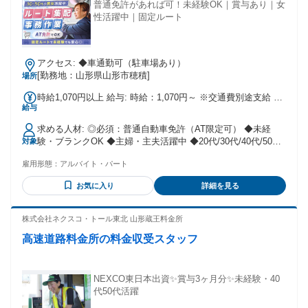
普通免許があれば可！未経験OK｜賞与あり｜女
性活躍中｜固定ルート
アクセス: ◆車通勤可（駐車場あり）
[勤務地：山形県山形市穂積]
場所
時給1,070円以上 給与: 時給：1,070円～ ※交通費別途支給 ※
給与
昇給あり
求める人材: ◎必須：普通自動車免許（AT限定可） ◆未経
験・ブランクOK ◆主婦・主夫活躍中 ◆20代/30代/40代/50代
対象
活躍中 ＜こんな方におすすめです！＞ ・医療の仕事に関わっ
雇用形態：
アルバイト・パート
てみたい方 ・地域の役に立つ仕事がしたい方 ・人と話すのが
好きな方 ・車の運転やドライブが好きな方 ・モクモク作業も
お気に入り
詳細を見る
好きだけど 人との関わりも欲しい方 など
株式会社ネクスコ・トール東北 山形蔵王料金所
高速道路料金所の料金収受スタッフ
NEXCO東日本出資✨賞与3ヶ月分✨未経験・40
代50代活躍