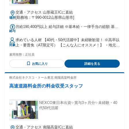
交通・アクセス 山形蔵王ICに直結
[勤務地：〒990-0012山形県山形市]
場所
月給190,400円以上 給与詳細 ※基本給・一律手当の総額 基本
給与
給：月給 16万6000円 〜 固定残業代：なし 【一律手当】 全員
に一律で支払われる通勤・皆勤・家族手当金額：なし 全員に
求めている人材 【40代・50代活躍中】未経験歓迎！ ※高卒以
一律で支払われるその他手当金額：あり 1ヶ月あたり2万4400
上・要普免（AT限定可） 【こんな人にオススメ！】 ・地元で
対象
円 〜 ★職務手当を含んだ金額です 【以下は、別途支給しま
安定して働ける正社員を探している方 ・販売・製造・運送な
す】 ★通勤手当 ★扶養手当 →配偶者7000円／ 子1人につき
雇用形態：
正社員
ど、シフト勤務の経験がある方 ・夜勤や交代勤務に慣れてい
3000円（14歳まで）、 5000円（15歳～22歳） ★時間外勤務
て、生活リズムを保ちながら働きたい方 ・人と話すのが好き
手当 ★深夜手当 【昇給】 年1回（令和6年度実績） 【賞与】
お気に入り
詳細を見る
で、落ち着いた対応ができる方 ・「最後の転職にしたい」
年2回（計3.2ヶ月分・令和6年度実績）
「そろそろ腰を据えて働きたい」と考えている方 【実際活躍
している人の特徴】 ◆40代・50代を中心に活躍中！ 飲食・製
株式会社ネクスコ・トール東北 南陽高畠料金所
造・運送・介護など、他業種からの転職者が多数。 「正社員
高速道路料金所の料金収受スタッフ
で働きたい」「体力的に無理なく働きたい」など、 転職理由
もさまざまです。 未経験スタートの方がほとんどなのでご安
心ください！ 年齢の条件と理由：あり（18歳～62歳 定年年齢
を上限(例外事由1号) 定年年齢が63歳のため及び満18歳未満の
NEXCO東日本出資✨賞与3ヶ月分✨未経験・40
深夜業務の原則禁止）
代50代活躍
交通・アクセス 南陽高畠ICに直結