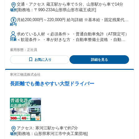
交通・アクセス 蔵王駅から車で５分、山形駅から車で14分
[勤務地：〒990-2334山形県山形市蔵王成沢]
場所
月給200,000円～220,000円 給与詳細 ※基本給・固定残業代の
給与
総額 基本給：月給 18万円 〜 20万円 固定残業代：あり 1ヶ月
あたり2万円（固定残業時間：1ヶ月あたり0時間0分 〜 11時
求めている人材 ＜必須条件＞ ・普通自動車免許（AT限定可）
間） 固定残業時間を超えた勤務時間については別途残業代を
＜歓迎条件＞ ・車が好きな方 ・自動車整備士資格 ・自動車
対象
支給する 【一律手当】 全員に一律で支払われる通勤・皆勤・
などの整備経験 ＜こんな方は尚歓迎します！＞ ・技術を身に
家族手当金額：あり 全員に一律で支払われるその他手当金
雇用形態：
正社員
つけ、自立できる力を持ちたい方 ・人の役に立つ実感を得ら
額：あり 昇給：年1回 ┗前年度実績：1000円～30000円／月
れる仕事をしたい方 ・安定した環境で、長く働きたい方 ＼未
賞与：年2回 ┗前年度実績：200000円～400000円 ・整備士資
お気に入り
詳細を見る
経験の方も安心！／ 会社全体で整備のプロへの道を 強力にバ
格取得支援 ┗受講費・教材費を会社負担 ・資格手当：0円〜
ックアップします！ ◎整備士資格取得支援制度あり ┗受講
45000円 ・子供手当：22歳まで ┗年齢により10000円～30000
費・教材費を会社負担 ◎無資格から国家資格取得までの 明確
寒河江物流株式会社
円 ・通勤手当：通勤距離に応じて支給 ＜その他補足事項＞
なキャリアステップあり ◎将来的には整備主任者や検査員な
資格手当の対象は、 2級、３級整備士、自動車検査員、 自動
長距離でも働きやすい大型ドライバー
ど、 専門性を深めることが可能 ・整備主任者 ┗重要部品組
車の中型免許、大型免許など 資格手当の対象が多数あるので
付けの出来栄え確認を 実行できる専門資格です。 安全である
スキルアップを実感できます。 ＜キャリアアップを応援！＞
証明を行い、安心を提供します。 ・自動車検査員 ┗国の検査
（例)自動車整備士の国家資格取得まで ┗年齢25才、8月入社
場に代わり、 車検基準の合否判定を行い 満期継続の可否を判
の場合（無資格） ・26才 6月頃 3級整備士取得 （実務経験6
定いたします。
ヶ月 資格手当10,000円） ・29才 6月頃 2級整備士取得 （実務
経験2年 資格手当5,000円） ・29才 9月頃 整備主任者選任 ・
31才 6月頃 自動車検査員 （整備主任者経験１年 資格手当
5,000円） ☆各資格取得ごとに手当が増えるので、 自分の成
アクセス: 寒河江駅から車で約7分
長を実感できます！
[勤務地：山形県寒河江市中央工業団地]
場所