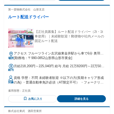
第一貨物株式会社 山形支店
ルート配送ドライバー
【正社員募集】ルート配送ドライバー（2t・1t
車使用）｜未経験歓迎！郵便物や社内メールの
固定ルート配送
アクセス フルーツライン左沢線東金井駅から車で6分 奥羽本
線「北山形駅」から車で7分
[勤務地：〒990-0852山形県山形市黄金]
場所
月給218,200円～225,040円 給与 月給 21万8200円～22万5040
給与
円 （一律手当を含む） ※月額賃金は経験・スキルにより決定
いたします。 ●賞与あり（年2回／480,000円） ●昇給あり ●通
資格 学歴：不問 未経験者歓迎 ※以下の方(長期キャリア形成
勤手当あり（上限25,000円） ――――――――――― 【その
の為) ・普通自動車免許必須（AT限定不可） ・フォークリフ
対象
他手当】 ●勤務地手当あり（5,000円） ●運送手当あり
ト免許があれば尚可 ・準中型自動車免許があれば尚可 ・大型
（44,000円） ●入職特別手当あり（16,000円） ●家族手当あり
雇用形態：
正社員
自動車免許があれば尚可
（0円～18,000円） ●時間外手当あり（0円～25,000円程度）
――――――――――― 交通費：交通費支給
お気に入り
詳細を見る
株式会社東武 酒田営業所