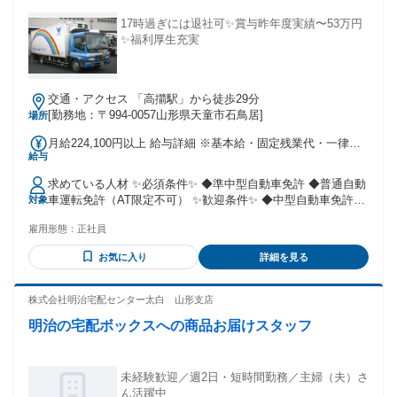
17時過ぎには退社可✨賞与昨年度実績〜53万円
✨福利厚生充実
交通・アクセス 「高擶駅」から徒歩29分
[勤務地：〒994-0057山形県天童市石鳥居]
場所
月給224,100円以上 給与詳細 ※基本給・固定残業代・一律手
給与
当の総額 基本給：月給 14万3000円 〜 固定残業代：あり 1ヶ
月あたり3万9700円（固定残業時間：1ヶ月あたり18時間） 固
求めている人材 ✨必須条件✨ ◆準中型自動車免許 ◆普通自動
定残業時間を超えた勤務時間については別途残業代を支給す
車運転免許（AT限定不可） ✨歓迎条件✨ ◆中型自動車免許あ
対象
る 【一律手当】 全員に一律で支払われる通勤・皆勤・家族手
れば尚可
当金額：なし 全員に一律で支払われるその他手当金額：あり
雇用形態：
正社員
1ヶ月あたり4万1400円 ※給与に含まれる一律手当 一律チャー
ター手当：4万1400円 ■賞与あり 《昨年度実績》 ◆地場チャ
お気に入り
詳細を見る
ーター便担当 47万4000円～53万4000円 ◆産廃回収担当 33万
8000円～35万7000円
株式会社明治宅配センター太白 山形支店
明治の宅配ボックスへの商品お届けスタッフ
未経験歓迎／週2日・短時間勤務／主婦（夫）さ
ん活躍中