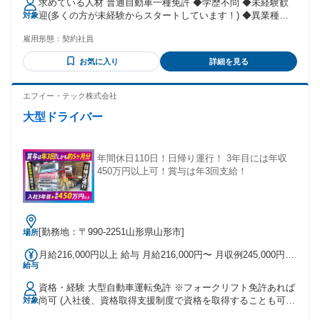
求めている人材 普通自動車一種免許 ◆学歴不問 ◆未経験歓
当金額：あり 詳細は社会保険 / 福利厚生に記載
迎(多くの方が未経験からスタートしています！) ◆異業種か
対象
ら入社された方も多数活躍中！ ◆男性、女性どちらも活躍し
雇用形態：
契約社員
ています！ ＜こんな方大歓迎！＞ ✅ 役員運転手・専属ドライ
バー・公用車運転手の経験がある方 ✅ ハイヤー・送迎ドライ
お気に入り
詳細を見る
バーとして丁寧な運転に自信がある方 ✅ 女性・男性問わず年
齢不問で長く働きたい方 ※あくまでも歓迎条件になります。
お気軽にご応募くださいね✨ ＜働いているスタッフの年齢構
エフイー・テック株式会社
成比＞ 30代未満…2.18% 30代前半…2.77% 30代後半…3.14%
大型ドライバー
40代前半…6.65% 40代後半…13.35% 50代前半…27.45% 50代
後半…44.47%
年間休日110日！日帰り運行！ 3年目には年収
450万円以上可！賞与は年3回支給！
[勤務地：〒990-2251山形県山形市]
場所
月給216,000円以上 給与 月給216,000円〜 月収例245,000円以
給与
上可 「年収例」 入社3年目で年収450万円以上可！ 経験重ね
ると、年収550万円以上！
資格・経験 大型自動車運転免許 ※フォークリフト免許あれば
尚可 (入社後、資格取得支援制度で資格を取得することも可能
対象
です)