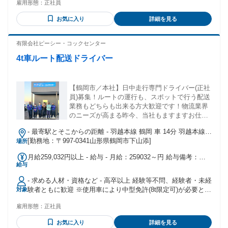
雇用形態：
正社員
お気に入り
詳細を見る
有限会社ピーシー・コックセンター
4t車ルート配送ドライバー
【鶴岡市／本社】日中走行専門ドライバー(正社
員)募集！ルートの運行も、スポットで行う配送
業務もどちらも出来る方大歓迎です！物流業界
のニーズが高まる昨今、当社もますますお仕事
増えてますよって、増員募集いたします！
- 最寄駅とそこからの距離 - 羽越本線 鶴岡 車 14分 羽越本線
藤島 車 18分 羽越本線 羽前大山 車 17分
[勤務地：〒997-0341山形県鶴岡市下山添]
場所
月給259,032円以上 - 給与 - 月給：259032～円 給与備考：月
給与
給259,032円～(固定残業77,400円(60h)含) ※超過分は別途支給
※交通費全額別途支給(規定有り)
- 求める人材・資格など - 高卒以上 経験等不問、経験者・未経
験者ともに歓迎 ※使用車により中型免許(8t限定可)が必要とな
対象
ります。 ※中型・大型免許取得の相談に応じます。 (取得支
雇用形態：
正社員
援あり)
お気に入り
詳細を見る