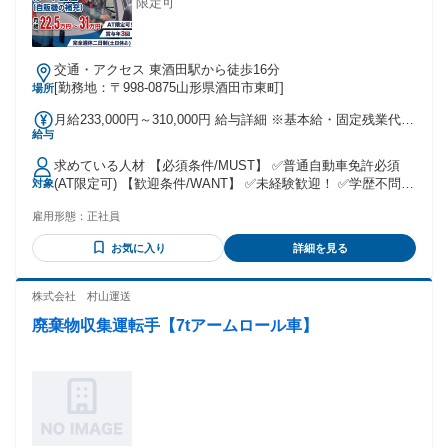
限定可
交通・アクセス 東酒田駅から徒歩16分
[勤務地：〒998-0875山形県酒田市東町]
場所
月給233,000円～310,000円 給与詳細 ※基本給・固定残業代の
給与
総額 基本給：月給 19万8000円 〜 27万5000円 固定残業代：
あり 1ヶ月あたり3万5000円（固定残業時間：1ヶ月あたり22
求めている人材 【必須条件/MUST】 ✅普通自動車免許必須
時間） 固定残業時間を超えた勤務時間については別途残業代
(AT限定可) 【歓迎条件/WANT】 ✅未経験歓迎！ ✅学歴不問
対象
を支給する 【一律手当】 全員に一律で支払われる通勤・皆
✅20代/30代活躍中！ ✅ご家族との時間や趣味を大事に された
勤・家族手当金額：なし 全員に一律で支払われるその他手当
雇用形態：
正社員
い方 ✅フリーター/ブランクのある方 ✅Uターン・Iターン歓迎
金額：なし ※経験・前職給与を考慮いたします。 ※試用期間
<下記経験がある方もご活躍いただけます！> ・2t・3t・4t・
3ヵ月間も同条件です。 ※固定残業代22時間相当分 (3万5000
お気に入り
詳細を見る
6tトラック等での配送 ・軽貨物、大型トレーラー、バス、 タ
円以上)を含み、 超過分は別途支給します。 ⭐賞与年3回 ⭐昇
クシー、ごみ収集車など運転 ・その他デリバリーなどの配達
給年1回
年齢の条件と理由：あり（例外事由3号のイ・35歳以下（長期
株式会社 村山運送
勤続によるキャリア形成のため））
廃棄物収集運転手【7tアームロール車】