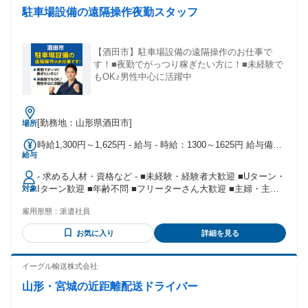
駐車場設備の遠隔操作夜勤スタッフ
【酒田市】駐車場設備の遠隔操作のお仕事で
す！■夜勤でがっつり稼ぎたい方に！■未経験で
もOK♪男性中心に活躍中
[勤務地：山形県酒田市]
場所
時給1,300円～1,625円 - 給与 - 時給：1300～1625円 給与備
給与
考：【収入例】時給1300円×実働8時間×21日稼働＋残業10時
間＋交通費1万3000円（上限額）＝月収24万7650円※交通費
- 求める人材・資格など - ■未経験・経験者大歓迎 ■Uターン・
規定支給(上限月1万3000円迄)※22:00-翌5:00 の時給が1,625円
Iターン歓迎 ■年齢不問 ■フリーターさん大歓迎 ■主婦・主夫
対象
※週払いOK,高収入
さん大歓迎 ■ブランクOK
雇用形態：
派遣社員
お気に入り
詳細を見る
イーグル輸送株式会社
山形・宮城の近距離配送ドライバー