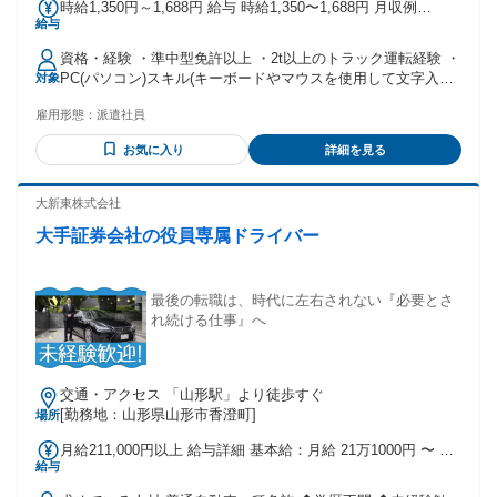
時給1,350円～1,688円 給与 時給1,350〜1,688円 月収例
給与
224,000円以上可 ※稼働21日の場合
資格・経験 ・準中型免許以上 ・2t以上のトラック運転経験 ・
PC(パソコン)スキル(キーボードやマウスを使用して文字入力
対象
作業ができる方) ・フォークリフト免許あれば尚可
雇用形態：
派遣社員
お気に入り
詳細を見る
大新東株式会社
大手証券会社の役員専属ドライバー
最後の転職は、時代に左右されない『必要とさ
れ続ける仕事』へ
交通・アクセス 「山形駅」より徒歩すぐ
[勤務地：山形県山形市香澄町]
場所
月給211,000円以上 給与詳細 基本給：月給 21万1000円 〜 固
給与
定残業代：なし 【一律手当】 全員に一律で支払われる通勤・
皆勤・家族手当金額：あり 全員に一律で支払われるその他手