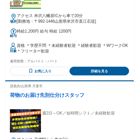
アクセス 米沢八幡原ICから車で20分
[勤務地：〒992-1446山形県米沢市直江石堤]
場所
時給1,200円 給与 時給 1200円
給与
資格 ＊学歴不問 ＊未経験者歓迎 ＊経験者歓迎 ＊WワークOK
＊フリーター歓迎
対象
雇用形態：
アルバイト・パート
お気に入り
詳細を見る
請負先/山形県 天童市
荷物のお届け先別仕分けスタッフ
週2日～OK／短時間シフト／未経験歓迎