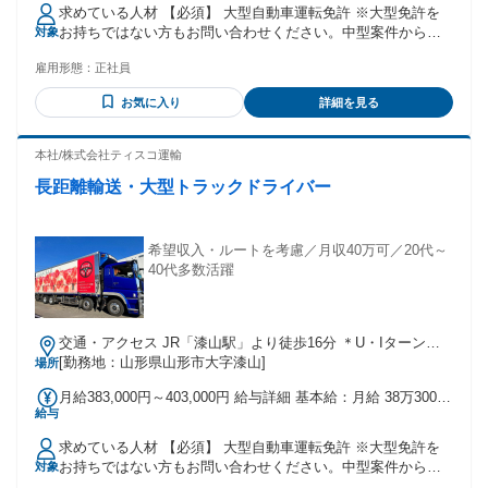
れる通勤・皆勤・家族手当金額：あり 全員に一律で支払われ
求めている人材 【必須】 大型自動車運転免許 ※大型免許を
るその他手当金額：あり ※基本給・一律手当(運送手当)・固
お持ちではない方もお問い合わせください。中型案件から始
対象
定残業代の総額 ＜内訳＞ 基本給17.2万円＋運送手当5万円～9
め、将来的に大型・長距離案件にチャレンジすることもでき
万円＋固定残業代7.8万円～8.8万円(60時間分/超過分は別途支
雇用形態：
正社員
ます ＊学歴不問／中卒・高校中退・高卒歓迎 ＊経験者歓迎・
給)＋その他手当2万円(業務による)＝32万円～37万円 【昇
復職希望者歓迎 ＊20代・30代・40代男性活躍中 ＊自衛隊で働
給】 昇給(年1回) 【賞与】 賞与(年2回) ※当社では賞与を「特
お気に入り
詳細を見る
いていた人も活躍中 中型自動車運転免許、大型自動車運転免
別手当」として支給しております。会社の業績や状況により
許をお持ちの方やフォークリフト免許をお持ちの方は経験や
回数や金額が変動いたします。 【各種手当】 ●通勤手当 ●業
スキルを活かして活躍頂けます。 年齢の条件と理由：あり
本社/株式会社ティスコ運輸
務手当 ●勤続手当 ●歩合手当：バラ積 2000円/回数 ●走行距離
（例外事由1号・65歳未満（定年のため） ）
手当：4tトラック以下5円/1km、6tトラック 6円/1km、10tト
長距離輸送・大型トラックドライバー
ラック 7円/1km 【表彰制度】 ●20年無事故・無違反(表彰状・
記念品) ●15年勤続表彰(表彰状・海外旅行券) ●社長賞(事業部
表彰 金一封) ●7年勤続表彰(表彰状・7万円分商品券) ●5年無事
希望収入・ルートを考慮／月収40万可／20代～
故・無違反表彰(表彰状・記念品) ●事業部表彰(金一封) ●改善
40代多数活躍
項目表彰(商品券)
交通・アクセス JR「漆山駅」より徒歩16分 ＊U・Iターン歓
迎！ ＊車・バイク・自転車通勤OK
[勤務地：山形県山形市大字漆山]
場所
月給383,000円～403,000円 給与詳細 基本給：月給 38万3000
給与
円 〜 40万3000円 固定残業代：あり 【一律手当】 全員に一律
で支払われる通勤・皆勤・家族手当金額：あり 全員に一律で
求めている人材 【必須】 大型自動車運転免許 ※大型免許を
支払われるその他手当金額：あり ※基本給・一律手当(運送手
お持ちではない方もお問い合わせください。中型案件から始
対象
当)・固定残業代の総額 ＜内訳＞ 基本給17.2万円＋運送手当9
め、将来的に大型・長距離案件にチャレンジすることもでき