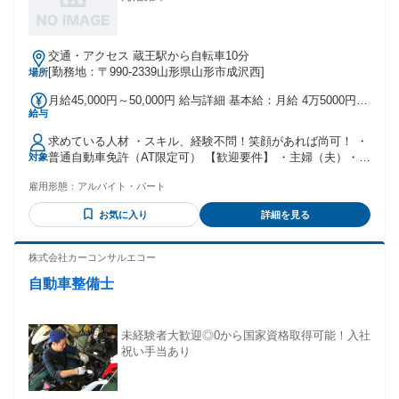
交通・アクセス 蔵王駅から自転車10分
[勤務地：〒990-2339山形県山形市成沢西]
場所
月給45,000円～50,000円 給与詳細 基本給：月給 4万5000円
給与
〜 5万円 固定残業代：なし 【一律手当】 全員に一律で支払わ
れる通勤・皆勤・家族手当金額：なし 全員に一律で支払われ
求めている人材 ・スキル、経験不問！笑顔があれば尚可！ ・
るその他手当金額：なし ・皆勤手当あり ・車両手当あり ・
普通自動車免許（AT限定可） 【歓迎要件】 ・主婦（夫）・シ
対象
夏冬特別手当あり
ニア世代が活躍中！ ・学歴不問、ブランクOK！ ・社用車
雇用形態：
アルバイト・パート
100%利用可能です！ ※自家用車持ち込みの方には、持込手
当・ガソリン代を支給します♪
お気に入り
詳細を見る
株式会社カーコンサルエコー
自動車整備士
未経験者大歓迎◎0から国家資格取得可能！入社
祝い手当あり