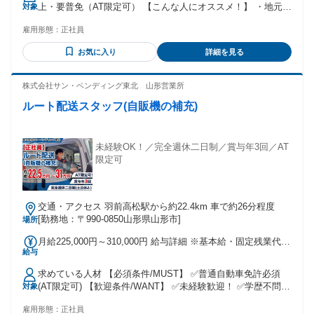
上・要普免（AT限定可） 【こんな人にオススメ！】 ・地元で
対象
円 〜 ★職務手当を含んだ金額です 【以下は、別途支給しま
安定して働ける正社員を探している方 ・販売・製造・運送な
す】 ★通勤手当 ★扶養手当 →配偶者7000円／ 子1人につき
雇用形態：
正社員
ど、シフト勤務の経験がある方 ・夜勤や交代勤務に慣れてい
3000円（14歳まで）、 5000円（15歳～22歳） ★時間外勤務
て、生活リズムを保ちながら働きたい方 ・人と話すのが好き
手当 ★深夜手当 【昇給】 年1回（令和6年度実績） 【賞与】
お気に入り
詳細を見る
で、落ち着いた対応ができる方 ・「最後の転職にしたい」
年2回（計3.2ヶ月分・令和6年度実績）
「そろそろ腰を据えて働きたい」と考えている方 【実際活躍
している人の特徴】 ◆40代・50代を中心に活躍中！ 飲食・製
株式会社サン・ベンディング東北 山形営業所
造・運送・介護など、他業種からの転職者が多数。 「正社員
ルート配送スタッフ(自販機の補充)
で働きたい」「体力的に無理なく働きたい」など、 転職理由
もさまざまです。 未経験スタートの方がほとんどなのでご安
心ください！ 年齢の条件と理由：あり（18歳～62歳 定年年齢
を上限(例外事由1号) 定年年齢が63歳のため及び満18歳未満の
未経験OK！／完全週休二日制／賞与年3回／AT
深夜業務の原則禁止）
限定可
交通・アクセス 羽前高松駅から約22.4km 車で約26分程度
[勤務地：〒990-0850山形県山形市]
場所
月給225,000円～310,000円 給与詳細 ※基本給・固定残業代の
給与
総額 基本給：月給 19万円 〜 27万5000円 固定残業代：あり 1
ヶ月あたり3万5000円（固定残業時間：1ヶ月あたり25時間）
求めている人材 【必須条件/MUST】 ✅普通自動車免許必須
固定残業時間を超えた勤務時間については別途残業代を支給
(AT限定可) 【歓迎条件/WANT】 ✅未経験歓迎！ ✅学歴不問
対象
する 【一律手当】 全員に一律で支払われる通勤・皆勤・家族
✅20代/30代活躍中！ ✅ご家族との時間や趣味を大事に された
手当金額：なし 全員に一律で支払われるその他手当金額：な
雇用形態：
正社員
い方 ✅フリーター/ブランクのある方 ✅Uターン・Iターン歓迎