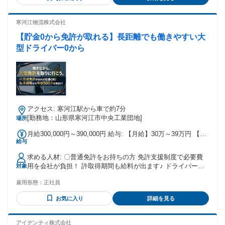
歓迎／20代・30代・40代男性活躍中 ＊アルバイト・パート・
別手当」として支給しております。会社の業績や状況により
契約社員の方も歓迎 ＊自衛隊で働いていた人も活躍中 中型自
回数や金額が変動いたします。 【各種手当】 ●通勤手当 ●業
動車運転免許、大型自動車運転免許をお持ちの方やフォーク
寒河江物流株式会社
務手当 ●勤続手当 ●歩合手当：バラ積 2000円/回数 ●走行距離
リフト免許をお持ちの方は経験やスキルを活かして活躍頂け
手当：4tトラック以下5円/1km、6tトラック 6円/1km、10tト
【貯金0から免許が取れる】長距離でも働きやすい大
ます。 年齢の条件と理由：あり（例外事由1号・65歳未満
ラック 7円/1km 【表彰制度】 ●20年無事故・無違反(表彰状・
（定年のため） 例外事由2号・18歳以上（労働基準法・深夜
型ドライバー0から
記念品) ●15年勤続表彰(表彰状・海外旅行券) ●社長賞(事業部
業務を伴う為））
表彰 金一封) ●7年勤続表彰(表彰状・7万円分商品券) ●5年無事
故・無違反表彰(表彰状・記念品) ●事業部表彰(金一封) ●改善
項目表彰(商品券)
アクセス: 寒河江駅から車で約7分
[勤務地：山形県寒河江市中央工業団地]
場所
月給300,000円～390,000円 給与: 【月給】30万～39万円 【年
給与
収】420万～550万円 【賞与】年2回（8月・12月） 2024年賞
与実績：夏冬合計で約60万円支給 （対象者は入社6か月目以
求める人材: 〇普通免許をお持ちの方 免許支援制度で必要費
降の社員になります） 【給与実例】 <モデル例 未経験入社2
用を会社が負担！ 許取得期間も給料が出ます♪ ドライバーデ
対象
年目ドライバー> 年収：430万円（基本給+賞与+評価給） <モ
ビューにピッタリです！ ※年齢制限あり
デル例 入社3年目ドライバー> 年収：520万円（基本給+賞与
雇用形態：
正社員
+評価給）
お気に入り
詳細を見る
アイデンティ株式会社