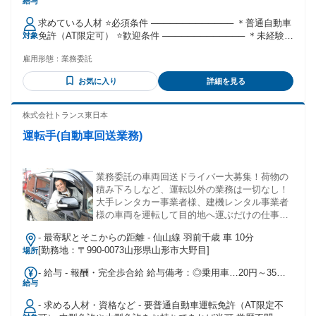
給与
〜 1万8500円 【一律手当】 全員に一律で支払われる通勤・皆
勤・家族手当金額：なし 全員に一律で支払われるその他手当
求めている人材 ⭐必須条件 ───────────── ＊普通自動車
金額：なし ⭐日給13,000円 └※コミコミプランの場合(車両・
免許（AT限定可） ⭐歓迎条件 ───────────── ＊未経験者
対象
燃料・保険は会社負担) ⭐日給18,500円 └※車両持込プランの
大大歓迎！ ＊週3日程度の出勤でプライベート重視の方 ＊週5
場合(車両・燃料・保険は自己負担) ⭐前払い制度あり └※社内
雇用形態：
業務委託
日以上でガッツリ稼ぎたい方 ＊フリーターの方 ＊副業・Wワ
規定あり ⭐車両持込希望者へはガソリンカード貸与可能 └※
ーク希望の方 ＊車両はないけど軽貨物配送にチャレンジした
社内規定あり ⭐コミコミプランなら車両費も燃料費も会社負
お気に入り
詳細を見る
い方 ＊車両持込み希望の方 ※車両持込プランと車両貸出プラ
担で立替金・経費等は不要 ⭐無駄な事務手数料や加盟金、初
ンの2パターンをご用意しております。 ⭐こんな方に向いてい
期費用等の差引きは一切発生しません ※前払いやガソリンカ
ます！ ───────────── ＊一人でモクモクと進める作業が
株式会社トランス東日本
ード貸与の方のみ差引あります（使用分のみ） ⭐インセンテ
好きな方 ＊車の運転が好きな方 ＊自分のペースや裁量で仕事
ィブ支給あり └※セール期間中限定
運転手(自動車回送業務)
を進めたい方 ＊スキマ時間を有効活用して収入を増やしたい
方 ＊頑張った分だけ早く帰れる仕事に魅力を感じる方 ＊服装
や髪型自由、ネイルやピアスもOKで自分らしく働きたい方 ⭐
社長から応募していただく皆様へ！ ￣￣￣￣￣￣￣￣￣￣￣
業務委託の車両回送ドライバー大募集！荷物の
￣￣￣￣￣￣￣￣￣ 未経験からでも2週間程度で一人前になれ
積み下ろしなど、運転以外の業務は一切なし！
る仕事内容です。 充実した教育マニュアルとサポート体制が
大手レンタカー事業者様、建機レンタル事業者
あるため、配達経験がなくても コミコミプランだからリスク
様の車両を運転して目的地へ運ぶだけの仕事で
無しで安心して始められます！ 必要なのは「やってみたい」
す！
- 最寄駅とそこからの距離 - 仙山線 羽前千歳 車 10分
という 気持ちと『普通免許』だけ。 年齢も、経験も、学歴
[勤務地：〒990-0073山形県山形市大野目]
場所
も、一切問いません。 もちろん車両持込のベテランドライバ
ーさんには高報酬の車両持込プランもあります。 どちらのプ
- 給与 - 報酬・完全歩合給 給与備考：◎乗用車…20円～35円
ランでも弊社は初期費用や事務手数料などの余計な差引はあ
給与
／1km◎2t車以上…25円～35円／1km⇒例：移動距離400kmの
りません！ 私たちと一緒に新しい一歩を踏み出しませんか？
場合…35円×400km＝14,000円★月15日以上出勤者はベースア
ご応募を心からお待ちしていおります！
- 求める人材・資格など - 要普通自動車運転免許（AT限定不
ップ有り！＜月収例＞1ヶ月の移動距離合計7,000kmで