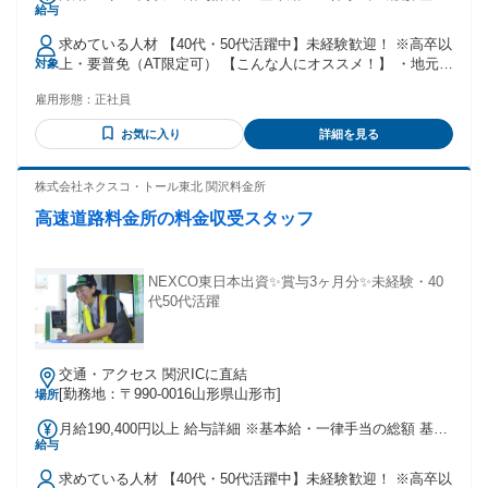
給与
給：月給 16万6000円 〜 固定残業代：なし 【一律手当】 全員
に一律で支払われる通勤・皆勤・家族手当金額：なし 全員に
求めている人材 【40代・50代活躍中】未経験歓迎！ ※高卒以
一律で支払われるその他手当金額：あり 1ヶ月あたり2万4400
上・要普免（AT限定可） 【こんな人にオススメ！】 ・地元で
対象
円 〜 ★職務手当を含んだ金額です 【以下は、別途支給しま
安定して働ける正社員を探している方 ・販売・製造・運送な
す】 ★通勤手当 ★扶養手当 →配偶者7000円／ 子1人につき
雇用形態：
正社員
ど、シフト勤務の経験がある方 ・夜勤や交代勤務に慣れてい
3000円（14歳まで）、 5000円（15歳～22歳） ★時間外勤務
て、生活リズムを保ちながら働きたい方 ・人と話すのが好き
手当 ★深夜手当 【昇給】 年1回（令和6年度実績） 【賞与】
お気に入り
詳細を見る
で、落ち着いた対応ができる方 ・「最後の転職にしたい」
年2回（計3.2ヶ月分・令和6年度実績）
「そろそろ腰を据えて働きたい」と考えている方 【実際活躍
している人の特徴】 ◆40代・50代を中心に活躍中！ 飲食・製
株式会社ネクスコ・トール東北 関沢料金所
造・運送・介護など、他業種からの転職者が多数。 「正社員
高速道路料金所の料金収受スタッフ
で働きたい」「体力的に無理なく働きたい」など、 転職理由
もさまざまです。 未経験スタートの方がほとんどなのでご安
心ください！ 年齢の条件と理由：あり（18歳～62歳 定年年齢
を上限(例外事由1号) 定年年齢が63歳のため及び満18歳未満の
NEXCO東日本出資✨賞与3ヶ月分✨未経験・40
深夜業務の原則禁止）
代50代活躍
交通・アクセス 関沢ICに直結
[勤務地：〒990-0016山形県山形市]
場所
月給190,400円以上 給与詳細 ※基本給・一律手当の総額 基本
給与
給：月給 16万6000円 〜 固定残業代：なし 【一律手当】 全員
に一律で支払われる通勤・皆勤・家族手当金額：なし 全員に
求めている人材 【40代・50代活躍中】未経験歓迎！ ※高卒以
一律で支払われるその他手当金額：あり 1ヶ月あたり2万4400