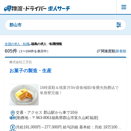
郡山市
全国の求人・転職
福島の求人・転職情報
>
605
件
関連度順
|
新着順
（
1
〜
100
件を表示中）
株式会社三万石
お菓子の製造・生産
16時退勤＆残業月5h/昼食補助/食費光熱費込で
単身寮完備！
交通・アクセス 郡山駅から車で10分
[勤務地：〒963-8061福島県郡山市富久山町福原]
場所
月給191,000円～277,000円 給与詳細 基本給：月給 19万1000