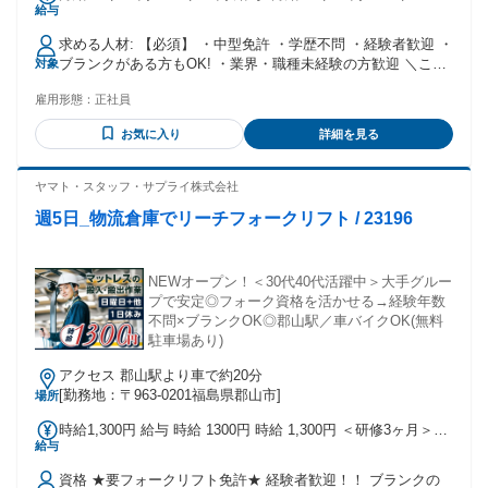
給与
※残業代は別途全額支給 ※無事故手当・皆勤手当あり ※その
他、各種手当あり
求める人材: 【必須】 ・中型免許 ・学歴不問 ・経験者歓迎 ・
ブランクがある方もOK! ・業界・職種未経験の方歓迎 ＼こん
対象
な方におすすめ！／ ・安定企業で働きたい方 ・正社員で働き
雇用形態：
正社員
たい方 ・中高年活躍企業で働きたい方 ・女性活躍中企業で働
きたい方 ・安全に運転できる方 ・交通ルールを順守する方
お気に入り
詳細を見る
・挨拶と笑顔の対応ができる方 ・社会人としてのマナーがあ
る方
ヤマト・スタッフ・サプライ株式会社
週5日_物流倉庫でリーチフォークリフト / 23196
NEWオープン！＜30代40代活躍中＞大手グルー
プで安定◎フォーク資格を活かせる→経験年数
不問×ブランクOK◎郡山駅／車バイクOK(無料
駐車場あり)
アクセス 郡山駅より車で約20分
[勤務地：〒963-0201福島県郡山市]
場所
時給1,300円 給与 時給 1300円 時給 1,300円 ＜研修3ヶ月＞時
給与
給 1,300円 ・交通費規定内支給 ・残業代全額支給 ・給与支払
方法：月1回 交通費：交通費支給 交通費規定内支給
資格 ★要フォークリフト免許★ 経験者歓迎！！ ブランクの