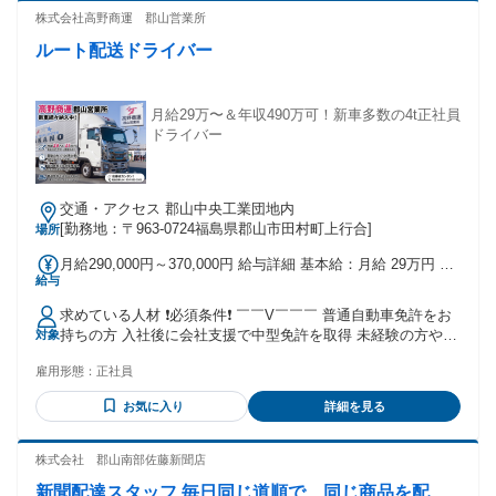
株式会社高野商運 郡山営業所
ルート配送ドライバー
月給29万〜＆年収490万可！新車多数の4t正社員
ドライバー
交通・アクセス 郡山中央工業団地内
[勤務地：〒963-0724福島県郡山市田村町上行合]
場所
月給290,000円～370,000円 給与詳細 基本給：月給 29万円 〜
給与
37万円 固定残業代：なし 【一律手当】 全員に一律で支払わ
れる通勤・皆勤・家族手当金額：なし 全員に一律で支払われ
求めている人材 ❗必須条件❗ ￣￣V￣￣￣ 普通自動車免許をお
るその他手当金額：なし ＊昇給年1回 ＊賞与年2回 ＊その他
持ちの方 入社後に会社支援で中型免許を取得 未経験の方や実
対象
手当 └無事故手当 └皆勤手当 └資格手当 └技能手当
務経験の浅い方、 ブランクのある方も大歓迎！ ＼＼✨歓迎条
雇用形態：
正社員
件✨／／ ＊未経験からトラックドライバーを目指したい方 ＊
40代・50代から新しい挑戦をしたい方 ＊しっかり稼いで収入
お気に入り
詳細を見る
を安定させたい方 ＊自分の希望に合った働き方を選びたい方
＊大型免許を取ってステップアップしたい方 ＊フォークリフ
ト免許をお持ちの方 【こんな方にはピッピッタリ！】 ★創業
株式会社 郡山南部佐藤新聞店
50年以上の安定企業で長く働きたい ★バックカメラ付きの綺
新聞配達スタッフ 毎日同じ道順で、同じ商品を配
麗な新車に乗って働きたい ★希望休や土日休みをしっかり取