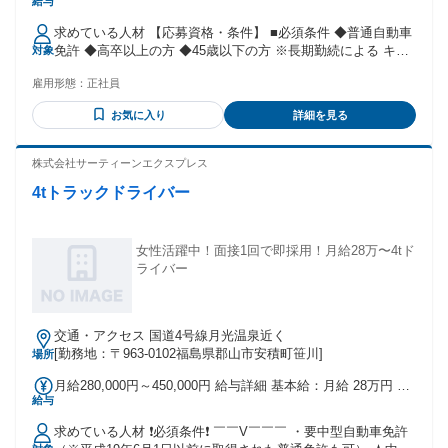
給与
円 〜 27万7000円 固定残業代：なし 【一律手当】 全員に一律
で支払われる通勤・皆勤・家族手当金額：なし 全員に一律で
求めている人材 【応募資格・条件】 ■必須条件 ◆普通自動車
支払われるその他手当金額：なし 試用・研修期間：3ヶ月 試
免許 ◆高卒以上の方 ◆45歳以下の方 ※長期勤続による キャ
対象
用・研修期間の条件：本採用と同じ
リア形成のため ■歓迎条件 ◆未経験者歓迎！ ◆20代・30代活
雇用形態：
正社員
躍中★ ◆第二新卒歓迎◎ ◆男性スタッフ活躍中！ ◆ブラン
クある方も歓迎♪ ◆U・Iターン歓迎！ （単身者用の社宅あ
お気に入り
詳細を見る
り） ハローワークで お仕事をお探し中の 方も大歓迎です◎
【求める人物像】 ■こんな方にピッタリ！ ●お菓子が好きな方
♪ ●コツコツと正確な 作業が得意な方★ ●チームワークを 大
株式会社サーティーンエクスプレス
切にできる方◎ ひとつでも当てはまる方 からのご応募を お
4tトラックドライバー
待ちしております！ 【活かせる経験】 ■異業種出身も活躍
中！ 下記のような職種の 経験がある方も 活躍できる環境で
す★ ●食品工場・製造・組立 ●軽作業・梱包・仕分け ●ピッキ
ング・物流 ●カフェ・レストラン ●スーパー・レジ ●アパレ
女性活躍中！面接1回で即採用！月給28万〜4tド
ル・携帯販売 ●事務・コールセンター ●イベントスタッフ ●歯
ライバー
科助手・介護など 未経験からスタートした 先輩が多数派で
す！ 安心してくださいね♪
交通・アクセス 国道4号線月光温泉近く
[勤務地：〒963-0102福島県郡山市安積町笹川]
場所
月給280,000円～450,000円 給与詳細 基本給：月給 28万円 〜
給与
45万円 固定残業代：なし 【一律手当】 全員に一律で支払わ
れる通勤・皆勤・家族手当金額：なし 全員に一律で支払われ
求めている人材 ❗必須条件❗ ￣￣V￣￣￣ ・要中型自動車免許
るその他手当金額：なし ◆昇給あり