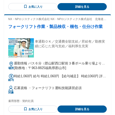
月・12月） ＜昇給＞ 年1回 ＜基本給に含まれる手当について
社でトラックデビュー！ 初めてトラックに乗る方のつまずき
＞ 職務手当、世帯手当、残業時間、深夜手当、通勤手当 ※手
お気に入り
詳細を見る
やすいポイント等を抑えながら スムーズに独り立ち頂けるま
当の金額等、詳しくは当社HPをご覧ください！
でフォローして貰える環境です。 中型免許資格が無くても大
丈夫。 働きながら中型免許取得が可能です。 ✅自分のペース
NX・NPロジスティクス株式会社 NX・NPロジスティクス株式会社 北海道・
で仕事ができる！ └人と接する時間が少なく、 自分のタイミ
東北支店 郡山営業所
フォークリフト作業・製品検収・梱包・仕分け作業
ングで休憩を取ることが出来ます。 ✅ルート配送 └同じコー
スを走るのでイレギュラーはなく、 万が一問題が発生した時
には報告すると 即その場で対応してもらえるので安心です！
車通勤ＯＫ／交通費全額支給／昇給有／勤務実
績に応じた賞与支給／福利厚生充実
通勤情報 バス６分（郡山駅西口駅前３番ポール乗り場より昭
和町・日本大学 経由徳定行き）＋徒歩１５分
[勤務地：〒963-8825福島県郡山市]
場所
時給1,060円 給与 時給1,060円 【給与補足】 時給1060円 評価
給与
により昇給する場合あり 試用期間あり 試用期間中は本採用と
同条件です。 残業手当7.5時間を超えた時間より時給の30％割
応募資格 ・フォークリフト運転技能講習必須
増 固定残業代なし 深夜手当22:00～翌5:00まで時給の30％割
対象
増 休日出勤時給の45％割増
雇用形態：
契約社員
お気に入り
詳細を見る