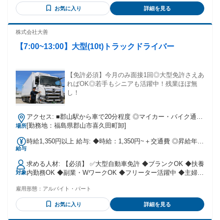
お気に入り
詳細を見る
株式会社大善
【7:00~13:00】大型(10t)トラックドライバー
【免許必須】今月のみ面接1回◎大型免許さえあ
ればOK◎若手もシニアも活躍中！残業ほぼ無
し！
アクセス: ■郡山駅から車で20分程度 ◎マイカー・バイク通勤
OK └無料駐車場あり
[勤務地：福島県郡山市喜久田町卸]
場所
時給1,350円以上 給与: ◆時給：1,350円~＋交通費 ◎昇給年1
給与
回あり ◎賞与あり
求める人材: 【必須】 ✅️大型自動車免許 ◆ブランクOK ◆扶養
内勤務OK ◆副業・WワークOK ◆フリーター活躍中 ◆主婦・
対象
主夫活躍中 ◆若手もミドルもシニアも活躍中 ◆幅広い年代活
雇用形態：
アルバイト・パート
躍中 └20代/30代/40代/50代/60代
お気に入り
詳細を見る