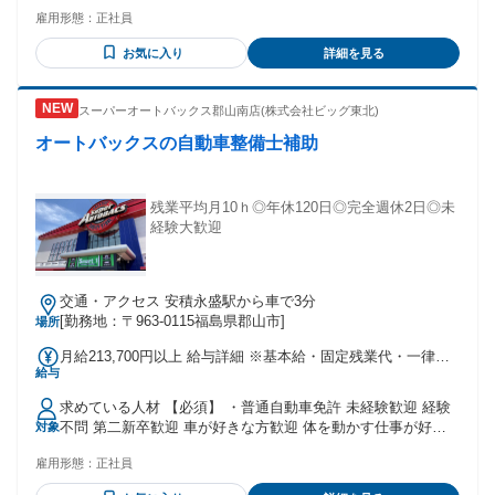
う一度現場に戻りたい」 「ガッツリ稼げる環境で働きたい」
後＋運行手当 ②経験者で関東4t配送 ・年収320万円前後＋運
雇用形態：
正社員
そんな即戦力となる方からのご応募お待ちしてます！ ✅学歴
行手当 ※労務管理上での可能な希望運行 ✨その他運行手当も
不問 ✅性別不問 ✅第二新卒の方OK ✅お仕事ブランクOK ✅異
充実！ ◇宿泊費用手当 ・関東：1日／1,500円 ・近畿：1日／
お気に入り
詳細を見る
業種・同職種からの転職OK ✅UIターン歓迎 ※69歳以下の方
2,000円 ・福島隣県：1日／1,000円 ※社内ルールに沿って支
（定年の為）
給 ◇バラ積み・バラ卸し手当 ・4t：1回／1,000円 ※社内ルー
ルに沿って支給
スーパーオートバックス郡山南店(株式会社ビッグ東北)
オートバックスの自動車整備士補助
残業平均月10ｈ◎年休120日◎完全週休2日◎未
経験大歓迎
交通・アクセス 安積永盛駅から車で3分
[勤務地：〒963-0115福島県郡山市]
場所
月給213,700円以上 給与詳細 ※基本給・固定残業代・一律手
給与
当の総額 基本給：月給 18万7700円 〜 固定残業代：あり 1ヶ
月あたり1万6000円 〜（固定残業時間：1ヶ月あたり12時間）
求めている人材 【必須】 ・普通自動車免許 未経験歓迎 経験
固定残業時間を超えた勤務時間については別途残業代を支給
不問 第二新卒歓迎 車が好きな方歓迎 体を動かす仕事が好き
対象
する 【一律手当】 全員に一律で支払われる通勤・皆勤・家族
な方歓迎 整備の仕事に興味がある方歓迎 販売ノルマなし。
手当金額：なし 全員に一律で支払われるその他手当金額：あ
雇用形態：
正社員
補助作業から始められるので 整備経験がない方も応募可能で
り 1ヶ月あたり1万円 〜 ≪手当≫ ■残業手当 ■通勤手当 月
す。