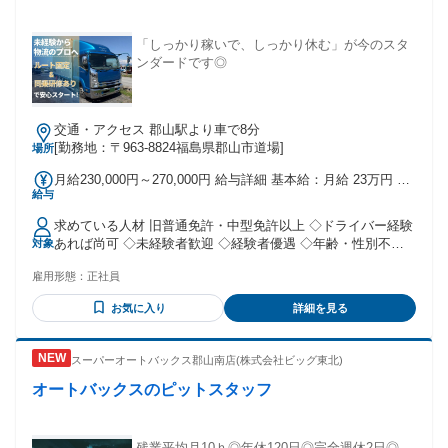
「しっかり稼いで、しっかり休む」が今のスタ
ンダードです◎
交通・アクセス 郡山駅より車で8分
[勤務地：〒963-8824福島県郡山市道場]
場所
月給230,000円～270,000円 給与詳細 基本給：月給 23万円 〜
給与
27万円 固定残業代：なし 【一律手当】 全員に一律で支払わ
れる通勤・皆勤・家族手当金額：あり 全員に一律で支払われ
求めている人材 旧普通免許・中型免許以上 ◇ドライバー経験
るその他手当金額：なし ※一律手当含む
あれば尚可 ◇未経験者歓迎 ◇経験者優遇 ◇年齢・性別不問
対象
◇ドライバーデビュー、在職中の方も歓迎！ ＼こんな方にお
雇用形態：
正社員
すすめ！／ ・人とのコミュニケーションを大切にできる方 ・
コツコツと責任を持って働きたい方 ・やる気を持って仕事に
お気に入り
詳細を見る
取り組める方
スーパーオートバックス郡山南店(株式会社ビッグ東北)
オートバックスのピットスタッフ
残業平均月10ｈ◎年休120日◎完全週休2日◎