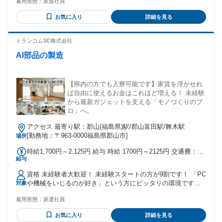
雇用形態：
派遣社員
造業・土日祝休み・工場正社員・検査などに興味がある方も
歓迎します。 ※日常的に日本語での対話や読み書きが発生す
お気に入り
詳細を見る
る為、ネイティブレベルの日本語スキルが必要です。
※Fluency in Japanese reading, writing, and oral
communication is needed, therefore we usually use
トランコムSC株式会社
Japanese."
AI部品の製造
【県内の方でも入寮可能です】家賃を浮かせれ
ば自由に使えるお金はこれほど増える！ 未経験
から最新ガジェットを支える「モノづくりのプ
ロ」へ。
アクセス 最寄り駅：郡山(福島県)駅/郡山富田駅/舞木駅
[勤務地：〒963-0000福島県郡山市]
場所
時給1,700円～2,125円 給与 時給 1700円～2125円 交通費：交
給与
通費支給
資格 未経験者大歓迎！ 未経験スタートの方が9割です！ 「PC
や機械をいじるのが好き」という方にピッタリの環境です。
対象
「残業ばかりの生活をリセットしたい」 「家賃にお金を払う
雇用形態：
派遣社員
のがもったいない」 そんなシンプルな志望動機でOKです！
郡山市内はもちろん、須賀川市、本宮市から通勤する若手も
お気に入り
詳細を見る
多数！ ＜こんな方活躍中＞ ・パートやアルバイトとして活躍