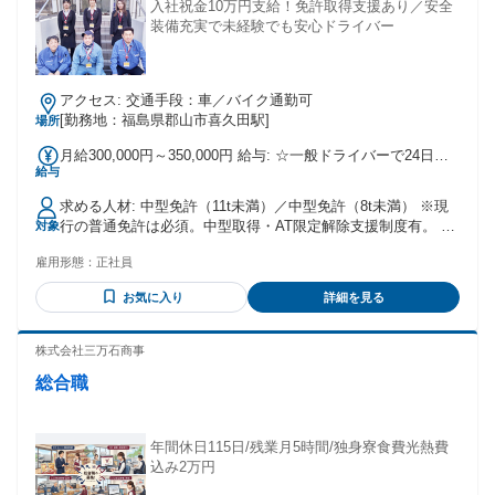
入社祝金10万円支給！免許取得支援あり／安全
装備充実で未経験でも安心ドライバー
アクセス: 交通手段：車／バイク通勤可
[勤務地：福島県郡山市喜久田駅]
場所
月給300,000円～350,000円 給与: ☆一般ドライバーで24日勤
給与
務（実働11h＋深夜手当含＋諸手当＋賞与＋通勤費含む） 年収
例：400万円～ 入社祝金として10万円を贈呈致します！ ※同
求める人材: 中型免許（11t未満）／中型免許（8t未満） ※現
乗研修後３ヶ月経過した日に属する月の労働分給与（支給日
行の普通免許は必須。中型取得・AT限定解除支援制度有。 ＜
対象
は翌月）「特別手当」にて支給致します。 通勤手当／時間外
その他活かせるご経験＞ ・運転手、運送、トラックドライバ
手当／深夜手当／役職手当／資格手当／その他
雇用形態：
正社員
ー、配送 ・ドライバー、トラック運転手、大型ドライバー ・
中型トラックドライバー、中型トラック運転手 ・大型ダン
お気に入り
詳細を見る
プ、トレーラー運転手、フォークリフト、ダンプ運転手、etc
株式会社三万石商事
総合職
年間休日115日/残業月5時間/独身寮食費光熱費
込み2万円