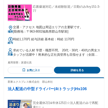
応募爆速対応／未経験歓迎／日勤のみ/kry151-3-
77
交通・アクセス 地図は周辺エリアの主要駅です。
[勤務地：〒963-8002福島県郡山市駅前]
場所
時給1,170円 給与詳細 基本給：時給 1170円
給与
求めている人材 学歴・職歴不問。 20代・30代・40代の男女ス
タッフが活躍中！将来的な正社員登用も目指せます（全国各
対象
地で登用実績多数あり）。 正社員・製造・工場・軽作業・製
雇用形態：
派遣社員
造業・ピッキング・工場正社員などに興味がある方も歓迎し
ます。 ※日常的に日本語での対話や読み書きが発生する為、
お気に入り
詳細を見る
ネイティブレベルの日本語スキルが必要です。 ※Fluency in
Japanese reading, writing, and oral communication is needed,
therefore we usually use Japanese.
郡東エクスプレス株式会社 郡山本社
法人配送の中型ドライバー(4tトラック)Hs106
完全週休2日&年休125日☆法人配送のみで再配
達なし♪