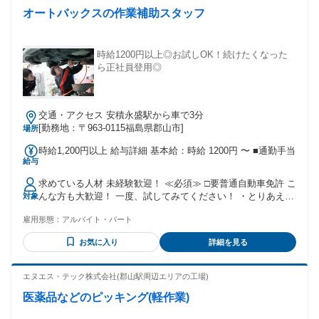
オートバックスの作業補助スタッフ
時給1200円以上◎お試しOK！続けたくなった
ら正社員登用◎
交通・アクセス 安積永盛駅から車で3分
[勤務地：〒963-0115福島県郡山市]
場所
時給1,200円以上 給与詳細 基本給：時給 1200円 〜 ■通勤手当
給与
求めている人材 未経験歓迎！ ≪必須≫ □要普通自動車免許 こ
んな方も大歓迎！ 一度、試してみてください！ ・とりあえず
対象
アルバイト探している ・車に興味あって知識付けてみたい ・
雇用形態：
アルバイト・パート
車好きだけど仕事にするか迷ってる
お気に入り
詳細を見る
エヌエス・テック株式会社(郡山駅周辺エリアの工場)
医薬品などのピッキング(軽作業)