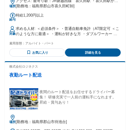
アクセス: 最寄り駅：JR磐越西線 喜久田駅 ・喜久田駅から
徒歩10分 ・郡山駅から車で25分 ※車・バイク・自転車通勤
[勤務地：福島県郡山市喜久田町卸]
場所
OK
時給1,200円以上
給与
求める人材: ＜必須条件＞ ・普通自動車免許（AT限定可 ＜こ
のような方に最適＞ ・運転が好きな方 ・ダブルワーカー ＜
対象
その他の歓迎条件＞ ・未経験者歓迎 ・経験者歓迎 ・ブラン
雇用形態：
アルバイト・パート
クのある方歓迎 ・主婦(夫)・子育て中の方が活躍中 ・中高
年・ミドルシニア活躍中 ・扶養内勤務 ・副業・WワークOK
お気に入り
詳細を見る
・フリーター活躍中 ・服装・髪型自由 ・学歴不問 ・車通勤
OK
株式会社ロジネクス
夜勤ルート配送
夜間のルート配送をお任せするドライバー募
集！ 研修充実で一人前の運転手になれます。
昇給・賞与あり！
[勤務地：福島県郡山市待池台]
場所