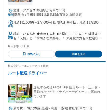
交通・アクセス 郡山駅から車で10分
[勤務地：〒963-8061福島県郡山市富久山町福原]
場所
月給191,000円～277,000円 給与詳細 基本給：月給 19万1000
給与
円 〜 27万7000円 固定残業代：なし 【一律手当】 全員に一律
で支払われる通勤・皆勤・家族手当金額：なし 全員に一律で
求めている人材 ◆求める人材 ■大切にしていること 経験より
支払われるその他手当金額：なし 【給与詳細】 ◆経験・能力
も「人柄」と 「前向きな気持ち」！ 未経験の方も大歓迎◎
対象
を考慮！ のうえ決定いたします◎ 【昇給】 ■年1回 ★年齢・
★応募資格 ●普通自動車免許 （ＡＴ限定可） ●４５歳以下の
社歴に関係なく 頑張りをしっかり評価♪ 【賞与】 ■年2回 ●日
雇用形態：
正社員
方 ※長期キャリア形成のため 年齢の条件と理由：あり（例外
頃の貢献を還元！
事由3号のイ・45歳未満（長期勤続によるキャリア形成のた
お気に入り
詳細を見る
め））
株式会社シーエムシーネット通商
ルート配送ドライバー
運転するのはATの1.5t車 固定ルート・土日休・
日勤のみだからドライバーデビューにも選ばれ
ています
最寄駅 JR東北本線(黒磯～利府・盛岡) 郡山駅 車で10分