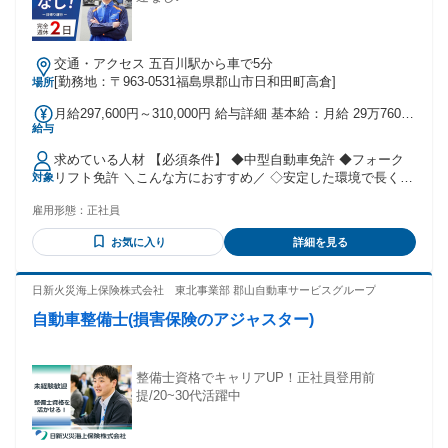
交通・アクセス 五百川駅から車で5分
[勤務地：〒963-0531福島県郡山市日和田町高倉]
場所
月給297,600円～310,000円 給与詳細 基本給：月給 29万7600
給与
円 〜 31万円 固定残業代：なし 【一律手当】 全員に一律で支
払われる通勤・皆勤・家族手当金額：なし 全員に一律で支払
求めている人材 【必須条件】 ◆中型自動車免許 ◆フォーク
われるその他手当金額：なし
リフト免許 ＼こんな方におすすめ／ ◇安定した環境で長く働
対象
きたい方 ◇家族との時間を大切にしたい方 ◇経験を活かして
雇用形態：
正社員
キャリアアップしたい方
お気に入り
詳細を見る
日新火災海上保険株式会社 東北事業部 郡山自動車サービスグループ
自動車整備士(損害保険のアジャスター)
整備士資格でキャリアUP！正社員登用前
提/20~30代活躍中