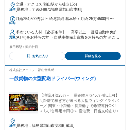
交通・アクセス 郡山駅から徒歩15分
[勤務地：〒963-8871福島県郡山市本町]
場所
月給254,500円以上 給与詳細 基本給：月給 25万4500円 〜 固
給与
定残業代：なし 【一律手当】 全員に一律で支払われる通勤・
皆勤・家族手当金額：なし 全員に一律で支払われるその他手
求めている人材 【必須条件】 ・高卒以上 ・普通自動車免許
当金額：なし 月給に加え、以下手当を別途支給 【手当】 ・
(AT可)をお持ちの方 ・⾃動⾞整備⼠資格をお持ちの方 ※これ
対象
交通費規定支給 ・残業手当 ・育英手当（規定あり） ・住宅
から⾃動⾞整備⼠免許を取得見込みの方もご相談ください。
補助手当（規定あり） 【賞与】 年2回（昨年実績5.6か月分）
雇用形態：
契約社員
【優遇条件】 ・アジャスターの経験や資格をお持ちの方 ・ア
ジャスター3級以上の方は正社員採用 ＼こんな方にピッタリで
お気に入り
詳細を見る
す！／ ◎整備士の資格を活かしてキャリアチェンジしたい方
◎土日祝休みを希望されている方 ◎年齢を重ねても活躍でき
る仕事を探されている方 ◎メーカー系ディーラーでの勤務経
株式会社クニヨシ 郡山営業所
験 ◎整備⼯場等での勤務経験 ◎検査員資格をお持ちの⽅ ■大
一般貨物の大型配送ドライバー(ウィング)
学院／大学／自動車整備専門学校を卒業された方歓迎 ■第二
新卒歓迎 ★ディーラーからの転職者が多数活躍中！ 整備士の
他、元サービスフロントをしていた方も在籍。 アジャスター
は、保険の知識だけでなく車の構造など技術知識も大切にな
【地場月収25万～｜長距離月収45万円以上可】
るため、 これまでの経験が必ずアドバンテージになります！
＼距離で稼ぎ方が選べる大型ウィングドライバ
＼元整備士多数！／ 先輩たちの声を紹介！ ◆元国産ディーラ
ー／ 関東・中距離・長距離まで希望運行OK！
ー・Hさん 「子供が幼稚園に入るタイミングで、 土日祝休み
＜1人1台専用車両◎＞ 宿泊費・日当支給あり♪
の働き方を求めて転職。 複数社選考を受けた中で、 最も試
験・面接の対応が丁寧だった 当社を選びました。」 ◆元オー
[勤務地：福島県郡山市安積町成田]
場所
トバイの整備士・Tさん 「職場でアジャスターが損害調査を