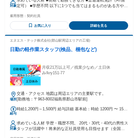
求めている人材 ■長期で勤務できる方 ■普通運転免許（AT限
★インセンティブ制度あり
定可） ■学歴不問 以下に1つでも当てはまるものがある方や
対象
興味がある方は、お気軽にご連絡ください♪ ＊人と話すことが
雇用形態：
契約社員
好き ＊人にオススメすることが好き ＊地域に根差したお仕事
がしたい ＊子育て世代・シニア世代を応援したい ＊土日祝お
お気に入り
詳細を見る
休みが良い ＊ワークライフバランス重視 ＊インセンティブが
あるお仕事 ＊今までのお仕事経験を活かしたい 営業職はもち
ろん（個人・法人問わず）、 サービス業・販売・飲食店・ス
エヌエス・テック株式会社(郡山駅周辺エリアの工場)
ーパーなどでの接客経験や 他領域・多分野のご経験がある方
日勤の軽作業スタッフ(検品、梱包など)
も 歓迎いたします◎
月収21万以上可／残業少なめ／土日休
み/kry151-77
交通・アクセス 地図は周辺エリアの主要駅です。
[勤務地：〒963-8002福島県郡山市駅前]
場所
時給1,200円～1,500円 給与詳細 基本給：時給 1200円 〜 1500
給与
円
求めている人材 学歴・職歴不問。 20代・30代・40代の男性ス
タッフが活躍中！将来的な正社員登用も目指せます（全国各
対象
地で登用実績多数あり）。 正社員・製造・工場・軽作業・製