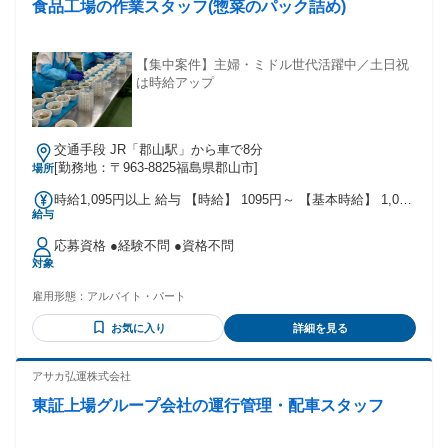
食品工場の作業スタッフ(惣菜のパック詰め)
経験がある方 ・フォークリフトオペレーターとして、フォー
クリフト操作の経験がある方 ・目視検査やシール貼りなど自
分のペースでコツコツ黙々と働きたい方 ・イベント設営や撤
去など体を動かすことが好きな方 ・飲食店やサービス業を通
【集中案件】主婦・ミドル世代活躍中／土日祝
じて、お客様とのコミュニケーションを大切にしてきた方 ・
は時給アップ
建築・土木現場などで体を動かしてエネルギッシュに働いて
いた方 ・工場などで製造補助や機械オペレーターをやってい
た方
交通手段 JR「郡山駅」から車で8分
[勤務地：〒963-8825福島県郡山市]
場所
時給1,095円以上 給与 【時給】 1095円～ 【基本時給】 1,095
給与
円 【曜日加給（時給アップ）】 土曜日は時給30円アップ 日
曜・祝日は時給100円アップ
応募資格 ●経験不問 ●資格不問
対象
雇用形態：
アルバイト・パート
お気に入り
詳細を見る
アサカ弘運株式会社
東証上場グループ会社の運行管理・配車スタッフ