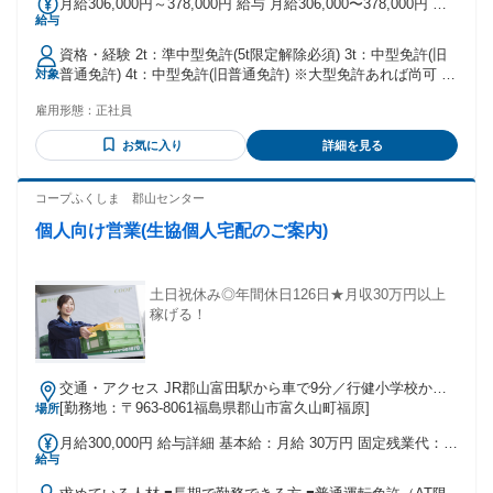
月給306,000円～378,000円 給与 月給306,000〜378,000円 ※
給与
残業・各種手当含む ※能力･経験による ・夜勤ドライバー職
残業60h 月給30.6万円～34.6万円以上 残業80h 月給33.8万円
資格・経験 2t：準中型免許(5t限定解除必須) 3t：中型免許(旧
～37.8万円以上 ・日勤ドライバー職 残業60h 月給27.0万円～
普通免許) 4t：中型免許(旧普通免許) ※大型免許あれば尚可 18
対象
31.0万円以上 残業80h 月給30.3万円～34.4万円以上 ＜研修期
歳以上（深夜業務があるため） 運送業界未経験の方はもちろ
間＞ ・時給1,083円＋各種手当（深夜、残業、休出） ※収入
雇用形態：
正社員
ん、中型･大型経験者の方は大歓迎。 会社としても資格取得支
例30万円以上（残業80時間、深夜手当、休出手当、大型手当
援制度を設けておりますのでステップアップしたい方のご応
含む） ・2～4週間 ・アルバイト雇用 ・能力･習熟度により、
お気に入り
詳細を見る
募もお待ちしております。
研修期間は変動します。
コープふくしま 郡山センター
個人向け営業(生協個人宅配のご案内)
土日祝休み◎年間休日126日★月収30万円以上
稼げる！
交通・アクセス JR郡山富田駅から車で9分／行健小学校から
車で5分／車通勤可（無料駐車場あり）
[勤務地：〒963-8061福島県郡山市富久山町福原]
場所
月給300,000円 給与詳細 基本給：月給 30万円 固定残業代：な
給与
し 【一律手当】 全員に一律で支払われる通勤・皆勤・家族手
当金額：なし 全員に一律で支払われるその他手当金額：なし