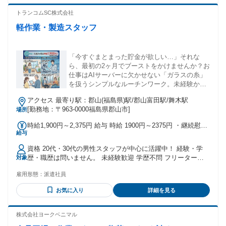
トランコムSC株式会社
軽作業・製造スタッフ
「今すぐまとまった貯金が欲しい…」それな
ら、最初の2ヶ月でブーストをかけませんか？お
仕事はAIサーバーに欠かせない「ガラスの糸」
を扱うシンプルなルーチンワーク。未経験から
「最速」でリスタートしたい方、お待ちしてい
アクセス 最寄り駅：郡山(福島県)駅/郡山富田駅/舞木駅
ます！
[勤務地：〒963-0000福島県郡山市]
場所
時給1,900円～2,375円 給与 時給 1900円～2375円 ・継続慰労
給与
金10万円あり(規定あり) ・通勤者最高支給例：434,275円(残業
代含まず、総支給＋出勤手当＋交通費補助＋継続慰労金) ◆特
資格 20代・30代の男性スタッフが中心に活躍中！ 経験・学
別出勤手当：1日 1,500円(一律支給) ※毎月の給与に、月平均
歴・職歴は問いません。 未経験歓迎 学歴不問 フリーター歓
対象
34,200円前後の手当が加算されます。 入社1～2ヶ月目：限定
迎 第二新卒歓迎 ハローワークで求職中の方も歓迎 「とにか
時給 1,900円(深夜時給 2,375円) 入社3ヶ月目以降：通常時給
雇用形態：
派遣社員
く高収入を実現したい方」 体を動かすことが好きで、アクテ
1,700円(深夜時給 2,125円) 交通費：交通費支給
ィブに働きたい方」 「最先端の技術に関わる仕事に興味があ
お気に入り
詳細を見る
る方」。 郡山市内はもちろん、須賀川市、本宮市から通勤す
る若手も多数！ ＜こんな方活躍中＞ ・パートやアルバイトと
して活躍していた方 ・倉庫作業スタッフとして、勤務してい
株式会社ヨークベニマル
た方 ・倉庫管理(倉庫/配送センター)で、在庫や入出庫の作業