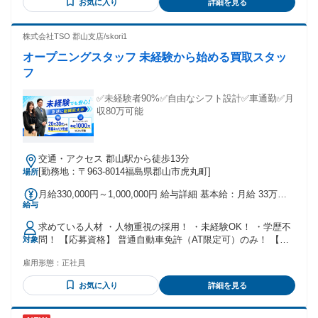
10,000円まで ■国家整備士2級 10,000円 ■検査員 20,000円 ◇
お気に入り
詳細を見る
昇給あり 年1回（5,000円～） ◇賞与あり 年2回（2か月分実
績） ※前職給与と経験を考慮の上決定
株式会社TSO 郡山支店/skori1
オープニングスタッフ 未経験から始める買取スタッ
フ
✅未経験者90%✅自由なシフト設計✅車通勤✅月
収80万可能
交通・アクセス 郡山駅から徒歩13分
[勤務地：〒963-8014福島県郡山市虎丸町]
場所
月給330,000円～1,000,000円 給与詳細 基本給：月給 33万円
給与
〜 100万円 固定残業代：なし 【一律手当】 全員に一律で支払
われる通勤・皆勤・家族手当金額：なし 全員に一律で支払わ
求めている人材 ・人物重視の採用！ ・未経験OK！ ・学歴不
れるその他手当金額：なし ✅賞与年2回（6月・12月） ✅昇給
問！ 【応募資格】 普通自動車免許（AT限定可）のみ！ 【活
対象
年2回（6月・12月） ✅インセンティブ制度
躍している人材】 ※必須ではありません ・営業、接客、販
雇用形態：
正社員
売、不用品回収、 自動車買取店などでの勤務経験をお持ちの
方。 ・個人営業、法人営業、不動産営業問わず、 何かしらの
お気に入り
詳細を見る
営業経験をお持ちの方。 ・セールスや接客販売などの経験を
お持ちの方。 ＼こんな方ぜひご応募ください！／ ✅土日休み
で家族との時間・プライベートを充実させたい方 ✅在宅率の