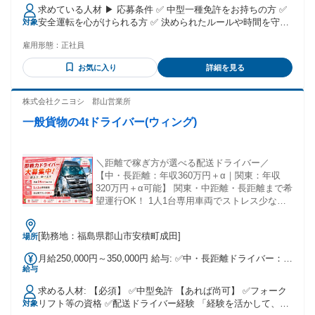
払われる通勤・皆勤・家族手当金額：なし 全員に一律で支払
求めている人材 ▶ 応募条件 ✅ 中型一種免許をお持ちの方 ✅
われるその他手当金額：なし 試用・研修期間：2ヶ月 試用・
安全運転を心がけられる方 ✅ 決められたルールや時間を守れ
対象
研修期間の条件：本採用と同じ
る方 - ▶ 歓迎スキル ✅ 新規案件に前向きに挑戦できる方 ✅
雇用形態：
正社員
チームで協力して業務に取り組める方 - ▶ 成長とキャリアの
機会 ⭐ 未経験からプロを目指せます ・大型免許取得助成制度
お気に入り
詳細を見る
あり ・費用負担を抑えてスキルアップ ・着実な昇給で収入ア
ップを実現 - ▶ 応募を検討されている方へ ・経験やスキルは
正当に評価します ・未経験の方も安心してスタート可能 ・安
株式会社クニヨシ 郡山営業所
定した業務量で長く働けます ・現場の声を大切にする社風で
一般貨物の4tドライバー(ウィング)
す
＼距離で稼ぎ方が選べる配送ドライバー／
【中・長距離：年収360万円＋α｜関東：年収
320万円＋α可能】 関東・中距離・長距離まで希
望運行OK！ 1人1台専用車両でストレス少な
め！ 資格取得支援制度あり◎
[勤務地：福島県郡山市安積町成田]
場所
月給250,000円～350,000円 給与: ✅中・長距離ドライバー：月
給与
給250,000円～350,000円 ✅関東方面ドライバー：月給250,000
円～300,000円 ※昇給あり ※経験や前職の給与を考慮し決定
求める人材: 【必須】 ✅中型免許 【あれば尚可】 ✅フォーク
します。 ◎新しい給与体系でますます働きやすくなりまし
リフト等の資格 ✅配送ドライバー経験 「経験を活かして、も
対象
た！ ✨年収例 ①経験者で中・長距離4t配送 ・年収360万円前