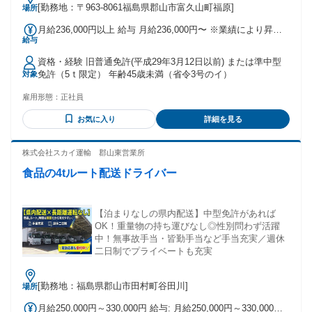
[勤務地：〒963-8061福島県郡山市富久山町福原]
場所
月給236,000円以上 給与 月給236,000円〜 ※業績により昇給
給与
有り ※配送量により別途歩合が付きます 固定残業代50,625円
（1か月あたり45時間） 固定残業代を超過した分は別途支給
資格・経験 旧普通免許(平成29年3月12日以前) または準中型
いたします。
免許（5ｔ限定） 年齢45歳未満（省令3号のイ）
対象
雇用形態：
正社員
お気に入り
詳細を見る
株式会社スカイ運輸 郡山東営業所
食品の4tルート配送ドライバー
【泊まりなしの県内配送】中型免許があれば
OK！重量物の持ち運びなし◎性別問わず活躍
中！無事故手当・皆勤手当など手当充実／週休
二日制でプライベートも充実
[勤務地：福島県郡山市田村町谷田川]
場所
月給250,000円～330,000円 給与: 月給250,000円～330,000円