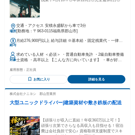
交通・アクセス 安積永盛駅から車で3分
[勤務地：〒963-0115福島県郡山市]
場所
月給276,900円以上 給与詳細 ※基本給・固定残業代・一律手
給与
当の総額 基本給：月給 21万200円 〜 固定残業代：あり 1ヶ月
あたり2万6700円 〜（固定残業時間：1ヶ月あたり16時間）
求めている人材 ＜必須＞ ・普通自動車免許 ・2級自動車整備
固定残業時間を超えた勤務時間については別途残業代を支給
士資格 ・高卒以上 【こんな方に向いています】 ・車が好き
対象
する 【一律手当】 全員に一律で支払われる通勤・皆勤・家族
な方 ・資格を活かしたい方 ・ピット作業経験を活かしたい方
手当金額：なし 全員に一律で支払われるその他手当金額：あ
雇用形態：
正社員
・接客にも抵抗がない方
り 1ヶ月あたり4万円 〜 ≪手当≫ ■残業手当 ■通勤手当 月
10,000円まで ■国家整備士2級 10,000円 ■検査員 20,000円 ◇
お気に入り
詳細を見る
昇給あり 年1回（5,000円～） ◇賞与あり 年2回（2か月分実
績） ※前職給与と経験を考慮の上決定
株式会社クニヨシ 郡山営業所
大型ユニックドライバー|建築資材や敷き鉄板の配送
【頑張りが収入に直結！年収360万以上可！】
頑張り次第でさらなる高収入も目指せる！宿泊
費は会社負担で安心♪ 資格取得支援制度でスキ