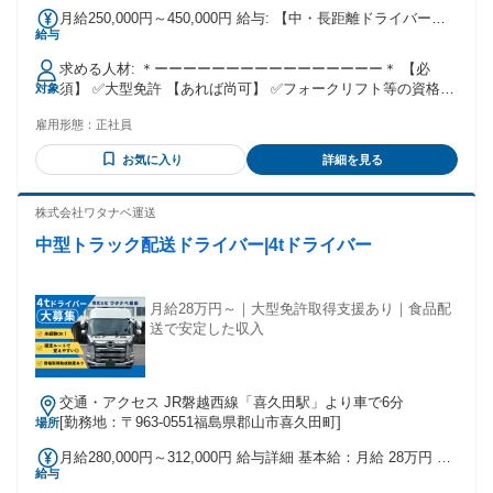
行って いるのを見て、この職業を知りました。 整備士は体力
月給250,000円～450,000円 給与: 【中・長距離ドライバー：
仕事ですが、 アジャスターは頭脳プレー。 今後、歳を重ねて
給与
月給350,000円～450,000円以上可】 【関東方面ドライバー：
も ずっと従事できるのでは？と考え、 転職を決意しまし
月給300,000円～350,000円以上可】 【地場・近県ドライバ
た。」
求める人材: ＊ーーーーーーーーーーーーーーーー＊ 【必
―：月給250,000円～300,000円以上可】 ※昇給あり ／ 新
須】 ✅大型免許 【あれば尚可】 ✅フォークリフト等の資格 ✅
対象
しい給与体系でますます働きやすくなりました！ ＼ ✨年収例
配送ドライバー経験 「経験を活かして、もう一度現場に戻り
①経験者で関東大型配送 └年収360万円前後＋運行手当 ②経
雇用形態：
正社員
たい」 「ガッツリ稼げる環境で働きたい」 そんな即戦力とな
験者で中距離大型配送 └年収420万円前後＋運行手当 ③経験
る方からのご応募お待ちしてます！ ＊ーーーーーーーーーー
者で長距離大型配送 └年収480万円前後＋運行手当 ※労務管
お気に入り
詳細を見る
ーーーーーー＊ ✅学歴不問 ✅性別不問 ✅第二新卒の方OK ✅
理上での可能な希望運行 ✨その他運行手当も充実！ ▶宿泊費
お仕事ブランクOK ✅異業種・同職種からの転職OK ✅UIター
用手当 ・関東：1日／1,500円 ・近畿：1日／2,000円 ・福島
ン歓迎 ※69歳以下の方（定年の為） ＊ーーーーーーーーーー
株式会社ワタナベ運送
隣県：1日／1,000円 ※社内ルールに沿って支給 ▶バラ積み・
ーーーーーー＊
バラ卸し手当 ・大型：1回／3,000円 ※社内ルールに沿って支
中型トラック配送ドライバー|4tドライバー
給
月給28万円～｜大型免許取得支援あり｜食品配
送で安定した収入
交通・アクセス JR磐越西線「喜久田駅」より車で6分
[勤務地：〒963-0551福島県郡山市喜久田町]
場所
月給280,000円～312,000円 給与詳細 基本給：月給 28万円 〜
給与
31万2000円 固定残業代：なし 【一律手当】 全員に一律で支