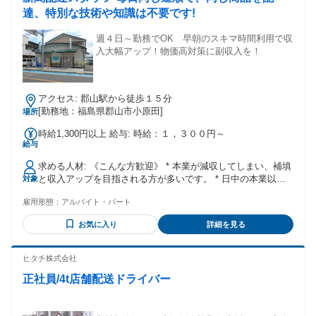
りたい ★自分の努力や実績を正当に評価してほしい ★同乗研
達、特別な技術や知識は不要です!
修でしっかり業務を教わりたい ★郡山市内でマイカー通勤を
したい
週４日～勤務でOK 早朝のスキマ時間利用で収
入大幅アップ！物価高対策に副収入を！
アクセス: 郡山駅から徒歩１５分
[勤務地：福島県郡山市小原田]
場所
時給1,300円以上 給与: 時給：１，３００円～
給与
求める人材: 《こんな方歓迎》 * 本業が減収してしまい、補填
と収入アップを目指される方が多いです。 * 日中の本業以外
対象
に稼げるダブルワーク（副収入）としてスキマ時間を活用。 *
雇用形態：
アルバイト・パート
リタイア（定年退職）後の収入と健康維持の為に働かれる方
も多いです。 * お子さんがいてもスヤスヤ寝ている間に親御
お気に入り
詳細を見る
さんが活躍出来ます。 * 元気なシルバーの方（６０歳～７０
歳）が、多数活躍してくれています。
ヒタチ株式会社
正社員/4t店舗配送ドライバー