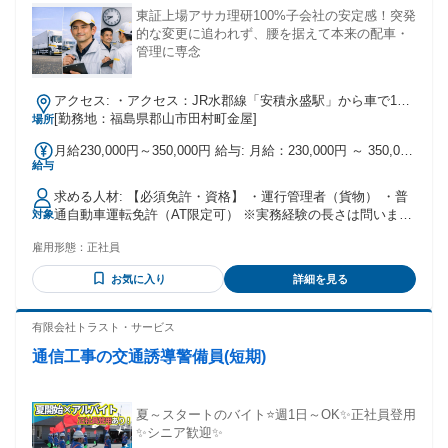
東証上場アサカ理研100%子会社の安定感！突発
的な変更に追われず、腰を据えて本来の配車・
管理に専念
アクセス: ・アクセス：JR水郡線「安積永盛駅」から車で10
分 ※マイカー通勤OK（無料駐車場完備） ※転勤なし
[勤務地：福島県郡山市田村町金屋]
場所
月給230,000円～350,000円 給与: 月給：230,000円 ～ 350,000
給与
円 【給与の内訳】 ・基本給：205,000円 ～ 255,000円 ※下限
に含まれる手当 ・運行管理他手当：25,000円 ※上限に含まれ
求める人材: 【必須免許・資格】 ・運行管理者（貨物） ・普
る手当 ・運転補助手当：70,000円 ※固定残業代はありませ
通自動車運転免許（AT限定可） ※実務経験の長さは問いませ
対象
ん。 残業代は別途全額支給いたします。
ん！ 資格をお持ちの方であれば、経験が浅い方もしっかりサ
雇用形態：
正社員
ポートします。 【歓迎する免許・資格（あれば尚可）】 ・大
型自動車免許 ※「運行管理のスキルをベースに、 今後は大型
お気に入り
詳細を見る
免許を活かしたマルチな働き方にも挑戦してみたい！」 とい
う方は大歓迎です。 必須ではありませんので、 お持ちでない
方も安心してご応募ください！） ・二級自動車整備士
有限会社トラスト・サービス
通信工事の交通誘導警備員(短期)
夏～スタートのバイト⭐週1日～OK✨正社員登用
✨シニア歓迎✨