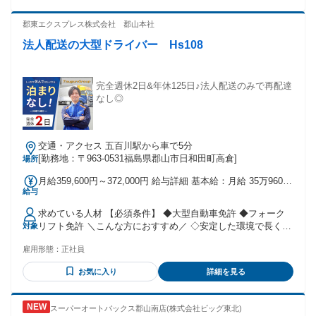
していた方 ・倉庫作業スタッフとして、勤務していた方 ・倉
庫管理(倉庫/配送センター)で、在庫や入出庫の作業経験があ
郡東エクスプレス株式会社 郡山本社
る方 ・フォークリフトオペレーターとして、フォークリフト
法人配送の大型ドライバー Hs108
操作の経験がある方 ・目視検査やシール貼りなど自分のペー
スでコツコツ黙々と働きたい方 ・イベント設営や撤去など体
を動かすことが好きな方 ・飲食店やサービス業を通じて、お
客様とのコミュニケーションを大切にしてきた方 ・建築・土
完全週休2日&年休125日♪法人配送のみで再配達
木現場などで体を動かしてエネルギッシュに働いていた方 ・
なし◎
工場などで製造補助や機械オペレーターをやっていた方
交通・アクセス 五百川駅から車で5分
[勤務地：〒963-0531福島県郡山市日和田町高倉]
場所
月給359,600円～372,000円 給与詳細 基本給：月給 35万9600
給与
円 〜 37万2000円 固定残業代：なし 【一律手当】 全員に一律
で支払われる通勤・皆勤・家族手当金額：なし 全員に一律で
求めている人材 【必須条件】 ◆大型自動車免許 ◆フォーク
支払われるその他手当金額：なし
リフト免許 ＼こんな方におすすめ／ ◇安定した環境で長く働
対象
きたい方 ◇家族との時間を大切にしたい方 ◇経験を活かして
雇用形態：
正社員
キャリアアップしたい方
お気に入り
詳細を見る
スーパーオートバックス郡山南店(株式会社ビッグ東北)