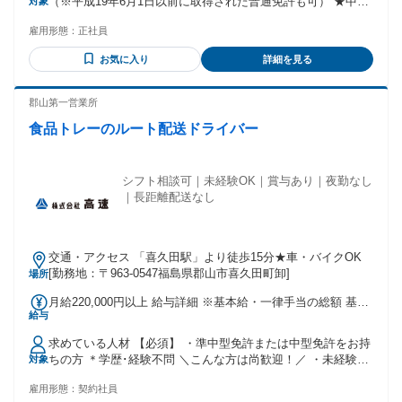
（※平成19年6月1日以前に取得された普通免許も可） ★中型
対象
トラックでの配送経験がある方歓迎！ ＼＼✨歓迎条件✨／／
雇用形態：
正社員
＊中型4t車メインでしっかり稼ぎたい方 ＊関東・東北エリア
の中距離配送がしたい方 ＊しっかり休日を取ってメリハリよ
お気に入り
詳細を見る
く働きたい方 ＊手当が充実した手厚い会社で働きたい方 ＊電
話応募でサクッと面接に進みたい方 【こんな方にはピッタ
リ！】 ★月給28万〜45万で高収入を実現したい ★完全週休2
郡山第一営業所
日（日祝＋希望日）でプライベート重視 ★雑貨メインの扱い
食品トレーのルート配送ドライバー
やすいお荷物を運びたい ★通信手当や業務手当など手当を重
視したい ★市内・市外からの交通費支給がある会社が良い ★
都合に合わせた面接でスムーズに入社したい
シフト相談可｜未経験OK｜賞与あり｜夜勤なし
｜長距離配送なし
交通・アクセス 「喜久田駅」より徒歩15分★車・バイクOK
[勤務地：〒963-0547福島県郡山市喜久田町卸]
場所
月給220,000円以上 給与詳細 ※基本給・一律手当の総額 基本
給与
給：月給 20万円 〜 固定残業代：なし 【一律手当】 全員に一
律で支払われる通勤・皆勤・家族手当金額：なし 全員に一律
求めている人材 【必須】 ・準中型免許または中型免許をお持
で支払われるその他手当金額：あり 1ヶ月あたり2万円 〜 月
ちの方 ＊学歴･経験不問 ＼こんな方は尚歓迎！／ ・未経験か
対象
給に物流手当として一律2万円を含む ☆★昇給あり★☆ 頑張
ら挑戦したい方 ・ブランク歓迎、ブランクOK ・第二新卒歓
りはしっかり還元します◎
雇用形態：
契約社員
迎 ・運転免許以外の資格不問