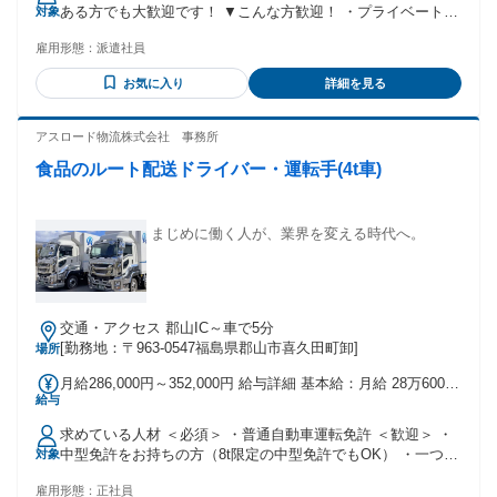
ある方でも大歓迎です！ ▼こんな方歓迎！ ・プライベートも
対象
大切にしたい方 ・長期で安定希望の方 ・フォークリフトの正
雇用形態：
派遣社員
社員経験ある方 ・運送業や倉庫内作業経験者 ▼こんな経験活
かせるかも！ 製造・普通倉庫・在庫管理・ピッキング 入出庫
お気に入り
詳細を見る
管理・棚卸・商品配送 冷蔵倉庫・スタッフ管理etc.
アスロード物流株式会社 事務所
食品のルート配送ドライバー・運転手(4t車)
まじめに働く人が、業界を変える時代へ。
交通・アクセス 郡山IC～車で5分
[勤務地：〒963-0547福島県郡山市喜久田町卸]
場所
月給286,000円～352,000円 給与詳細 基本給：月給 28万6000
給与
円 〜 35万2000円 固定残業代：なし 【一律手当】 全員に一律
で支払われる通勤・皆勤・家族手当金額：なし 全員に一律で
求めている人材 ＜必須＞ ・普通自動車運転免許 ＜歓迎＞ ・
支払われるその他手当金額：あり 【給与詳細について】 ※職
中型免許をお持ちの方（8t限定の中型免許でもOK） ・一つの
対象
務手当、世帯手当、残業時間、深夜手当、通勤手当により給
会社で長く勤めたい方 ・ドライバー未経験者の方むしろ歓迎
与に幅がございます。 ご相談ください。 ＜賞与＞ 年2回（7
雇用形態：
正社員
・運転が好きな方 ＜当社の魅力＞ ✅20～50代社員の8割が当