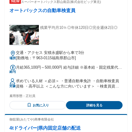
スーパーオートバックス郡山南店(株式会社ビッグ東北)
高い土日も稼働して、インセンティブで高収入を狙いたい方
✅新しい業界・職種で新たなキャリアを描きたい方 ✅専門ス
オートバックスの自動車検査員
キルを身に付けたい方 ✅長く働ける環境で勤務したい方
残業平均月10ｈ◎年休120日◎完全週休2日◎
交通・アクセス 安積永盛駅から車で3分
[勤務地：〒963-0115福島県郡山市]
場所
月給365,100円～500,000円 給与詳細 ※基本給・固定残業代・
給与
一律手当の総額 基本給：月給 21万6200円 〜 33万円 固定残業
代：あり 1ヶ月あたり7万8900円 〜 10万円（固定残業時間：1
求めている人材 ＜必須＞ ・普通自動車免許 ・自動車検査員
ヶ月あたり41時間） 固定残業時間を超えた勤務時間について
資格 ・高卒以上 ＜こんな方に向いています＞ ・検査員資格
対象
は別途残業代を支給する 【一律手当】 全員に一律で支払われ
を活かしたい方 ・車検品質に責任を持てる方 ・最終確認業務
る通勤・皆勤・家族手当金額：なし 全員に一律で支払われる
雇用形態：
正社員
が得意な方 ・整備経験を活かしたい方 ・地元で長く働きたい
その他手当金額：あり 1ヶ月あたり7万円 ≪手当≫ ■残業手当
方 ・収入と休日を両立したい方 ＜歓迎＞ ・前職経験を活か
■通勤手当 月10,000円まで ■国家整備士2級 10,000円 ■検査員
お気に入り
詳細を見る
したい方 ・行政対応や品質管理に関心がある方
20,000円 ◇昇給あり 年1回（5,000円～） ◇賞与あり 年2回
（2か月分実績） ※前職給与と経験を考慮の上決定
御舘屋(みたてや)商事有限会社
4tドライバー|県内固定店舗の配送