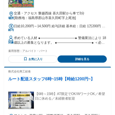
交通・アクセス 磐越西線 喜久田駅から車で3分
[勤務地：福島県郡山市喜久田町字上尾池]
場所
日給10,200円～14,500円 給与詳細 基本給：日給 1万200円 〜
給与
1万4500円 固定残業代：なし 【一律手当】 全員に一律で支払
われる通勤・皆勤・家族手当金額：なし 全員に一律で支払わ
求めている人材 ●───────────────● 警備業法により 18
れるその他手当金額：なし ◆資格手当あり：会社規定 ◆昇給
歳以上の募集となります。 ●───────────────● ＜必須
対象
あり ◆賞与あり：年2回 ※週払い・日払いは相談可能です。
条件＞ ￣￣￣￣￣￣￣￣￣￣￣￣￣￣￣￣￣￣￣ ◆18歳以上
雇用形態：
アルバイト・パート
の方 ◆長期的に働ける方 ＜歓迎条件＞ ￣￣￣￣￣￣￣￣￣
￣￣￣￣￣￣￣￣￣￣ ◆警備関連の資格をお持ちの方 ◆普通
お気に入り
詳細を見る
自動車免許をお持ちの方 ※免許お持ちでない方も応募OK ◆
学歴・経験不問 ◆未経験者歓迎 ◆フリーター歓迎 ◆ブラン
クOK ◆主婦・主夫歓迎 ◆シニア活躍中！ ＼こんな方にオス
株式会社商工給食
スメ／ ￣￣￣￣￣￣￣￣￣￣￣￣￣￣￣￣￣￣￣ ◎体を動か
ルート配送スタッフ6時~15時【時給1200円~】
すことが好きな方 ◎真面目に仕事に取り組める方 ◎コミュニ
ケーションを大切にできる方 ◎チームワークを大切にできる
方 ◎ガッツリ稼ぎたい方 ⭐下記お仕事に興味がある方にも♪
・施設警備 ・常駐警備 ・イベント警備 ・巡回 ・監視 ・安全
【6時～15時】AT限定でOK/WワークOK／希望
管理 ・駐車場管理 ・モニター監視 ・工事現場警備 ・セキュ
日に休める／未経験者歓迎
リティスタッフ ・駐輪場管理 ・環境安全スタッフ ・守衛 ・
道路巡回