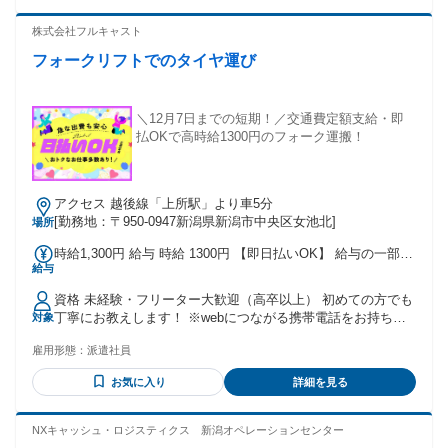
ります。お気軽にご応募くださいね✨ ＜働いているスタッフ
の年齢構成比＞ 30代未満…2.18% 30代前半…2.77% 30代後
株式会社フルキャスト
半…3.14% 40代前半…6.65% 40代後半…13.35% 50代前半…
フォークリフトでのタイヤ運び
27.45% 50代後半…44.47%
＼12月7日までの短期！／交通費定額支給・即
払OKで高時給1300円のフォーク運搬！
アクセス 越後線「上所駅」より車5分
[勤務地：〒950-0947新潟県新潟市中央区女池北]
場所
時給1,300円 給与 時給 1300円 【即日払いOK】 給与の一部を
給与
前払で受け取ることが出来る、月払い給与を補てんするサー
ビスです 紹介先によりますが、全国ATMで受け取ることが可
資格 未経験・フリーター大歓迎（高卒以上） 初めての方でも
能です。 ※当社規定あり
丁寧にお教えします！ ※webにつながる携帯電話をお持ちの
対象
方(お仕事紹介に必要な為)
雇用形態：
派遣社員
お気に入り
詳細を見る
NXキャッシュ・ロジスティクス 新潟オペレーションセンター