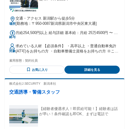
交通・アクセス 新潟駅から徒歩5分
[勤務地：〒950-0087新潟県新潟市中央区東大通]
場所
月給254,500円以上 給与詳細 基本給：月給 25万4500円 〜 固
給与
定残業代：なし 【一律手当】 全員に一律で支払われる通勤・
皆勤・家族手当金額：なし 全員に一律で支払われるその他手
求めている人材 【必須条件】 ・高卒以上 ・普通自動車免許
当金額：なし 月給に加え、以下手当を別途支給 【手当】 ・
(AT可)をお持ちの方 ・⾃動⾞整備⼠資格をお持ちの方 ※これ
対象
交通費規定支給 ・残業手当 ・育英手当（規定あり） ・住宅
から⾃動⾞整備⼠免許を取得見込みの方もご相談ください。
補助手当（規定あり） 【賞与】 年2回（昨年実績5.6か月分）
雇用形態：
契約社員
【優遇条件】 ・アジャスターの経験や資格をお持ちの方 ・ア
ジャスター3級以上の方は正社員採用 ＼こんな方にピッタリで
お気に入り
詳細を見る
す！／ ◎整備士の資格を活かしてキャリアチェンジしたい方
◎土日祝休みを希望されている方 ◎年齢を重ねても活躍でき
る仕事を探されている方 ◎メーカー系ディーラーでの勤務経
株式会社J.SECURITY 新潟本社
験 ◎整備⼯場等での勤務経験 ◎検査員資格をお持ちの⽅ ■大
交通誘導・警備スタッフ
学院／大学／自動車整備専門学校を卒業された方歓迎 ■第二
新卒歓迎 ★ディーラーからの転職者が多数活躍中！ 整備士の
他、元サービスフロントをしていた方も在籍。 アジャスター
は、保険の知識だけでなく車の構造など技術知識も大切にな
【経験者優遇求人！即昇給可能！】経験者は話
るため、 これまでの経験が必ずアドバンテージになります！
が早い！条件確認も即OK、まずは電話で
＼元整備士多数！／ 先輩たちの声を紹介！ ◆元国産ディーラ
ー・Hさん 「子供が幼稚園に入るタイミングで、 土日祝休み
の働き方を求めて転職。 複数社選考を受けた中で、 最も試