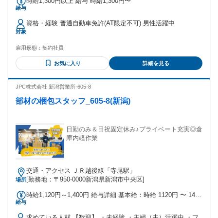
時給1,300円以上 給与 時給1,300円〜
給与
資格・経験 普通自動車免許(AT限定不可) 男性活躍中
対象
雇用形態：
契約社員
お気に入り
詳細を見る
JPC株式会社 新潟営業所-605-8
部材の梱包スタッフ_605-8(新潟)
日勤のみ＆日祝固定休み♪プライベート充実◎倉
庫内軽作業
交通・アクセス ＪＲ越後線「寺尾駅」
[勤務地：〒950-0000新潟県新潟市中央区]
場所
時給1,120円～1,400円 給与詳細 基本給：時給 1120円 〜 1400
給与
円 ◆昇給あり ◆賞与あり ◆退職金制度あり
求めている人材 【歓迎】 ・未経験 ・主婦（夫）活躍中 ・フ