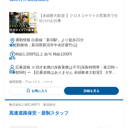
【未経験大歓迎 】クロネコヤマトの営業所で仕
分けのお仕事
通勤情報 白新線「新潟駅」より徒歩21分
[勤務地：新潟県新潟市中央区紫竹山]
場所
時給1,200円以上 給与 時給1200円
給与
応募資格 ※18才未満の深夜業務は不可(深夜時間帯：夜22時～
朝5時) ー 【応募資格はありません 未経験者大歓迎】 大学生 /
対象
フリーター /主婦(夫) / 社会人 皆さん大歓迎です ◆短時間 /扶
雇用形態：
アルバイト・パート
養範囲内 /Wワーク・副業も相談可能 (一部社内規定による) ◆
ハローワークでお仕事探し中の方にもおすすめ ◆中高年の方
お気に入り
詳細を見る
も多数活躍しています。 【先輩スタッフさんの職歴例】 全く
違う業種から活躍している方が多いです ・飲食店で働いてい
た方 ・コンビニやスーパーなどの販売接客をされていた方 ・
株式会社J.SECURITY 新潟本社
軽作業スタッフとして深夜バイトをされていた方 ・データ入
高速道路保安・規制スタッフ
力等の事務をされていた方 ・短期で倉庫内作業をされていた
方