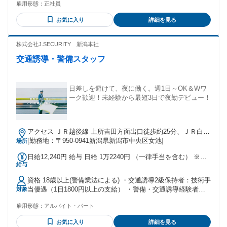
れる通勤・皆勤・家族手当金額：なし 全員に一律で支払われ
雇用形態：
正社員
場・ディーラー出身者 ・ブランクOK ■学歴不問 ■社会人経験
るその他手当金額：あり ※基本給に、 一律ライフデザイン手
10年以上歓迎 年齢の条件と理由：あり （例外事由1号・60歳
当2万円を含む。 ★ベース給与に加え、 スキル給（最大月24
お気に入り
詳細を見る
未満（定年のため）） ※若手～40代・50代の方まで幅広く活
万円）、 資格手当（最大月15万円）を支給。 【スキル給】
躍中 【こんな方におすすめ】 ◎整備スキルを正当に評価され
最大月24万円 ◎“あなたの今のスキル”に合わせた 給与を決
たい方 ◎若手の育成にも関わりたい方 ◎裁量を持って動ける
株式会社J.SECURITY 新潟本社
定！ 入社後１～２か月で スキル判定を受けていただき ”あな
職場を求める方 ◎工場設備や福利厚生・待遇の 整った場所で
たの今のスキル”で 給与を確定します。 ＜基礎額(例)＞ 【月額
交通誘導・警備スタッフ
長く活躍したい方 ＜活かせる経験や資格＞ ◎自動車整備学校
スキル給10万円】 ・社内で定めた手順通り 法定12ヶ月点検が
卒業生 ◎メーカー系ディーラー、整備工場、 ガソリンスタン
できる、 ・消耗品交換ができるetc 【月額スキル給13万円】
ド等での勤務経験者 ◎整備資格、自動車検査員、 自動車整備
・二級自動車整備士資格を保有しており 整備主任者として活
管理者などの資格をお持ちの方
日差しを避けて、夜に働く。週1日～OK＆Wワ
躍できる、 エンジン・ミッション脱着ができる etc. 【月額ス
ーク歓迎！未経験から最短3日で夜勤デビュー！
キル給16万円】 ・自動車検査員資格を保有しており、 適切な
完成検査ができる、 ・工場長の補佐業務ができるetc. ※上記
を基に、 店舗目標等の達成率で 総合的に判断いたします。
【資格手当】3万円～15万円（月額） ◎1級・2級整備士＋検
アクセス ＪＲ越後線 上所吉田方面出口徒歩約25分、ＪＲ白新
査員資格／15万円 ◎1級・2級整備士／5万円 ◎3級整備士／3
線 新潟南口徒歩約43分、ＪＲ信越本線 新潟南口徒歩約43分
[勤務地：〒950-0941新潟県新潟市中央区女池]
場所
万円 ※すべて月額で支給いたします。 ※検査員資格手当は規
新潟駅より車で12分
定あり ※2～3級整備士資格手当の支給条件は、 ガソリン・ジ
日給12,240円 給与 日給 1万2240円 （一律手当を含む） ※日
ーゼルのいずれか保有 ※固定残業代を含む 【他手当】 ■通勤
給与
給＝基本給＋各種手当 ※残業／夜勤／休日出勤は割増し金額
手当（最大月1万5000円） ※自動車・自転車通勤OK ■残業手
支給 ※燃料費支給（距離計算＋遠方手当有り） ※車両費支給
資格 18歳以上(警備業法による) ・交通誘導2級保持者：技術手
当（月42時間の超過分） ■社宅手当（規定あり） ■家族手当
当優遇（1日1800円以上の支給） ・警備・交通誘導経験者：
対象
（最大月3万5000円 ※規定あり） ■昇降給年1回 （人事評価制
技術手当の昇給スピード優遇 年齢の条件と理由：18歳以上(警
度あり） ■賞与年2回 （7・12月／業績に応じて支給）
雇用形態：
アルバイト・パート
備業法による)
お気に入り
詳細を見る