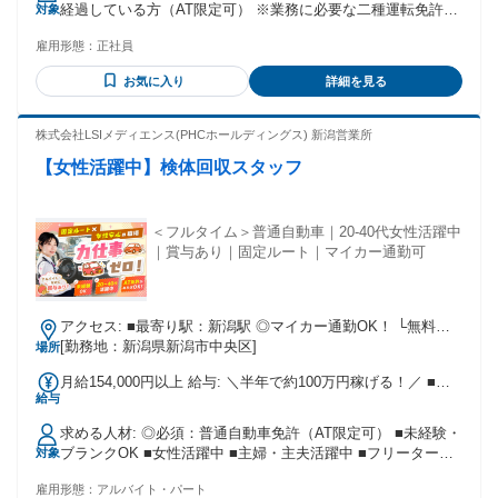
経過している方（AT限定可） ※業務に必要な二種運転免許は
対象
り ※3ヶ月間の研修期間中は 月給20万円の給与保障がござい
会社負担で取得が可能です。 誰もが自分のペースで、 活躍で
ます
雇用形態：
正社員
きるのがタクシードライバーの魅力！ 直近2年で入社された方
は20～30代が8割。 社会人マナーが不安な方も、研修を最大3
お気に入り
詳細を見る
か月みっちりと行うため、 安心してご入社いただけます。
【歓迎条件】 ・ドライバー未経験歓迎 ・経験者の方ももちろ
ん ・車の運転が好きな方 ・人の役に立つ仕事をしたい ・安
株式会社LSIメディエンス(PHCホールディングス) 新潟営業所
定した企業でキャリアを築いていきたい ・社会貢献性の高い
【女性活躍中】検体回収スタッフ
仕事をしたい方 ・ママさん主婦主夫の方も是非！ お仕事のブ
ランクOKです！ ・20代、30代、40代、50代、60代まで 幅広
い年齢層が在籍中！ ・中高年・シニアも是非！ ・Iターン・U
ターンの方も ご相談ください！ 【先輩の例】 42歳／ルート
＜フルタイム＞普通自動車｜20-40代女性活躍中
のトラックドライバー 前職は体力仕事で収入の頭打ちや将来
｜賞与あり｜固定ルート｜マイカー通勤可
に不安がありました。年齢や未経験の壁を心配していました
が、ここは頑張りが給与に直結し、休みも自分のペースでし
っかり取れるのが良いギャップです。ただ、単に目的地へ運
アクセス: ■最寄り駅：新潟駅 ◎マイカー通勤OK！ └無料駐
ぶだけでなく、様々なお客様に合わせた柔軟な『接客・気配
車場あり ◎周辺エリアからの通勤者多数！ └江南区/東区/西
[勤務地：新潟県新潟市中央区]
場所
り』が何より大切だと実感しています
区/南区/新発田市 など
✼┈┈┈┈┈┈┈┈┈┈┈┈┈┈┈┈┈✼ ＼ 私たちはこんな企業です！／
月給154,000円以上 給与: ＼半年で約100万円稼げる！／ ■時
新潟を拠点に物流・観光・サービス業の 3つの分野で17のグ
給与
給：1,100円~＋交通費 ◎昇給あり ■月収例： ・1日7h／週5日
ループ企業から 構成される中越グループ。 万代タクシーはそ
勤務の場合 →15万4,000円 ✧バイトでは珍しい賞与あり✧ ￣
んな中越グループの 一員です。 昭和31年の開業以来、地域の
求める人材: ◎必須：普通自動車免許（AT限定可） ■未経験・
￣￣￣￣￣￣￣￣￣￣￣￣￣ 半年に1回、最大5万円のボーナ
信頼される 存在として愛されてまいりました。
ブランクOK ■女性活躍中 ■主婦・主夫活躍中 ■フリーター活
対象
スがあります。 頑張りを還元する環境です。
✼┈┈┈┈┈┈┈┈┈┈┈┈┈┈┈┈┈✼ 年齢の条件と理由：あり（例外事
躍中 ■幅広い年代が活躍中◎ └20代/30代/40代
由1号・65歳未満（定年のため））
雇用形態：
アルバイト・パート