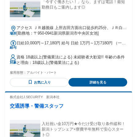
「今すぐ働きたい！」なら、まずは電話！最短
勤務日もご案内します◎
アクセス ＪＲ越後線 上所吉田方面出口徒歩約25分、ＪＲ白新
線 新潟南口徒歩約43分、ＪＲ信越本線 新潟南口徒歩約43分
[勤務地：〒950-0941新潟県新潟市中央区女池]
場所
新潟駅より車で12分
日給10,000円～17,180円 給与 日給 1万円～1万7180円 （一律
給与
手当を含む） ※日給＝基本給＋各種手当 ※残業／夜勤／休日
出勤は割増し金額支給 ※燃料費支給（距離計算＋遠方手当有
資格 18歳以上(警備業法による) 未経験者大歓迎!! 年齢の条件
り） ※車両費支給
と理由：18歳以上(警備業法による)
対象
雇用形態：
アルバイト・パート
お気に入り
詳細を見る
株式会社J.SECURITY 新潟本社
交通誘導・警備スタッフ
入社祝い金10万円★今だけ受け取り条件緩和！
新潟トップシェア×寮費半年無料で安心スター
ト◎