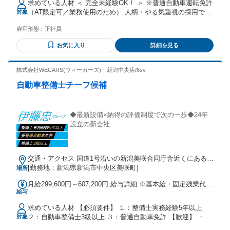
求めている人材 ＜ 完全未経験OK！ ＞ ※普通自動車運転免許
支払われるその他手当金額：なし 社内規定の新人給与：月給
（AT限定可／業務使用のため） 人柄・やる気重視の採用で
対象
207,000円程度となります。 ★昇給年1回 ★賞与年2回 / 前年
す！ ＊知識ゼロから挑戦したい方 ＊地元で活躍したい方 ＊
度実績3か月分 夏：1.5ヶ月 冬：1.5ヶ月 ◎業績によって決算
雇用形態：
正社員
車が好きな方、手に職をつけたい方 ＊働きながら自主的に学
賞与もあり ※初年度は基本賞与なし ⇒ただし本人実績による
び、成長したい向上心のある方 ＊安定した環境で働きたい方
支給実績あり！また、入社後8ヶ月勤務で入社祝い一時金40万
お気に入り
詳細を見る
◎学歴不問／第二新卒歓迎！ ◎20代・30代・40代活躍中！
円支給実績あり！ ★資格手当（月10,000円〜35,000円） ★家
族手当（配偶者5,000円・子供3,000円※扶養対象者のみ） 試
株式会社WECARS(ウィーカーズ) 新潟中央店/6sv
用・研修期間：3ヶ月 試用・研修期間の条件：本採用と同じ
自動車整備士チーフ候補
◆最新設備×納得の評価制度で次の一歩◆24年
設立の新会社
交通・アクセス 国道1号沿いの新潟美咲合同庁舎近くにある店
舗です。
[勤務地：新潟県新潟市中央区美咲町]
場所
月給299,600円～607,200円 給与詳細 ※基本給・固定残業代の
給与
総額 基本給：月給 22万7700円 〜 46万1600円 固定残業代：
あり 1ヶ月あたり7万1900円 〜 14万5600円（固定残業時間：
求めている人材 【必須要件】 １：整備士実務経験5年以上
1ヶ月あたり42時間） 固定残業時間を超えた勤務時間につい
２：自動車整備士3級以上 ３：普通自動車免許 【歓迎】 ・2
対象
ては別途残業代を支給する 【一律手当】 全員に一律で支払わ
級整備士・検査員資格 ・管理職・マネジメント経験 ・整備工