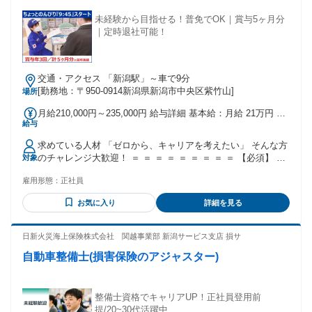
未経験から目指せる！普免でOK｜賞与5ヶ月分
｜定時退社可能！
交通・アクセス 「新潟駅」～車で9分
[勤務地：〒950-0914新潟県新潟市中央区紫竹山]
場所
月給210,000円～235,000円 給与詳細 基本給：月給 21万円 〜
給与
23万5000円 固定残業代：なし 【一律手当】 全員に一律で支
払われる通勤・皆勤・家族手当金額：なし 全員に一律で支払
求めている人材 「ゼロから、キャリアを考えたい」 そんな方
われるその他手当金額：なし 昇給・賞与あり ・賞与（前年度
のチャレンジ大歓迎！ ＝ ＝ ＝ ＝ ＝ ＝ ＝ ＝ ＝ 【必須】 ※
対象
実績）の回数 年3回 ・賞与金額 計5.00ヶ月分（前年度実績）
高卒以上 ※普通自動車免許 【歓迎】 ＊職種・業界未経験歓
雇用形態：
正社員
迎＊未経験歓迎 ＊経験不問・知識不問・資格不問 ＊第二新卒
歓迎！＊再スタートを応援！ ＊制度の整った環境で 未経験か
お気に入り
詳細を見る
ら「手に職」をつけたい方 ＊経験を積み、成長したい方 【以
下のことに興味のある方にオススメ】 自動車整備士、自動車
検査員、バイク整備士 トラック整備士、自動車板金塗装、 ガ
日新火災海上保険株式会社 関越事業部 新潟サービス支店 損サ
ソリンスタンド、洗車 など 年齢の条件と理由：あり（例外事
自動車整備士(損害保険のアジャスター)
由3号のイ・35歳以下（長期勤続によるキャリア形成のた
め））
整備士資格でキャリアUP！正社員登用前
提/20~30代活躍中