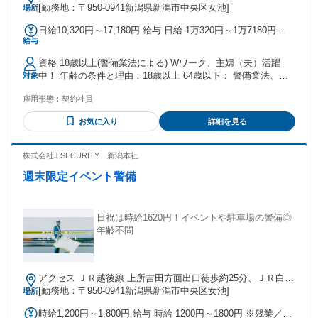
線 新潟南口徒歩約43分、ＪＲ信越本線 新潟南口徒歩約43分
[勤務地：〒950-0941新潟県新潟市中央区女池]
場所
新潟駅より車で12分
日給10,320円～17,180円 給与 日給 1万320円～1万7180円
給与
（一律手当を含む） ■日給10,320円～13,092円 ・日勤内訳：
9,920円＋車両手当400円＋燃料費 ・夜勤内訳：12,692円＋車
資格 18歳以上(警備業法による) Wワーク、主婦（夫）活躍
両手当400円＋燃料費 ※残業費・休祭日勤務はなど割増料金
中！ 年齢の条件と理由：18歳以上 64歳以下： 警備業法、列
対象
支給 ■月収例 ・日勤23日残業6時間勤務の場合・・249,788円
車見張員の資格取得および更新に関する基準（受講・更新が
・夜勤23日残業7時間勤務の場合・・314,782円 （基本給＋残
雇用形態：
契約社員
65歳未満まで）があるため。
業費＋車両手当＋燃料費）
お気に入り
詳細を見る
株式会社J.SECURITY 新潟本社
週末限定イベント警備
日祝は時給1620円！イベントや駐車場の警備◎
年齢不問
アクセス ＪＲ越後線 上所吉田方面出口徒歩約25分、ＪＲ白新
線 新潟南口徒歩約43分、ＪＲ信越本線 新潟南口徒歩約43分
[勤務地：〒950-0941新潟県新潟市中央区女池]
場所
新潟駅より車で12分
時給1,200円～1,800円 給与 時給 1200円～1800円 ※残業／夜