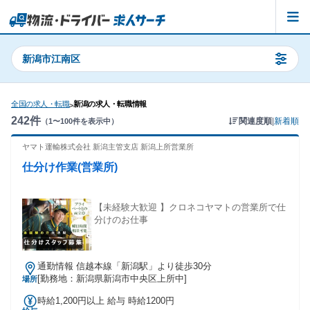
新潟市江南区
全国の求人・転職
新潟の求人・転職情報
>
242
件
関連度順
|
新着順
（
1
〜
100
件を表示中）
ヤマト運輸株式会社 新潟主管支店 新潟上所営業所
仕分け作業(営業所)
【未経験大歓迎 】クロネコヤマトの営業所で仕
分けのお仕事
通勤情報 信越本線「新潟駅」より徒歩30分
[勤務地：新潟県新潟市中央区上所中]
場所
時給1,200円以上 給与 時給1200円