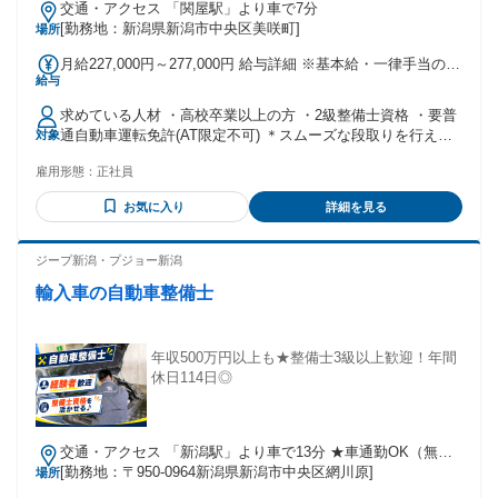
交通・アクセス 「関屋駅」より車で7分
[勤務地：新潟県新潟市中央区美咲町]
場所
月給227,000円～277,000円 給与詳細 ※基本給・一律手当の総
給与
額 基本給：月給 22万円 〜 27万円 固定残業代：なし 【一律
手当】 全員に一律で支払われる通勤・皆勤・家族手当金額：
求めている人材 ・高校卒業以上の方 ・2級整備士資格 ・要普
なし 全員に一律で支払われるその他手当金額：あり 1ヶ月あ
通自動車運転免許(AT限定不可) ＊スムーズな段取りを行える
対象
たり7000円 ＜一律手当＞ ・資格手当(2級整備士：7000円) ＜
ように、 同じチーム内の仲間の進捗や、翌日の入庫 状況等に
諸手当＞ ・通勤手当/交通費支給 (650円×片道距離/km、上限
雇用形態：
正社員
も気を配って業務ができる方を 歓迎します。 ＊自動車整備
月1万3000円) ※通勤距離:片道2km以上の方が対象 ・家族手当
士、トラック整備士、 バイク整備士等の経験が活かせます。
(配偶者：月4000円 他扶養家族：月2000円/人) ＜昇給あり＞
お気に入り
詳細を見る
年1回/4月 ＜賞与あり＞ 年2回/7月・12月
ジープ新潟・プジョー新潟
輸入車の自動車整備士
年収500万円以上も★整備士3級以上歓迎！年間
休日114日◎
交通・アクセス 「新潟駅」より車で13分 ★車通勤OK（無料
駐車場完備！）
[勤務地：〒950-0964新潟県新潟市中央区網川原]
場所