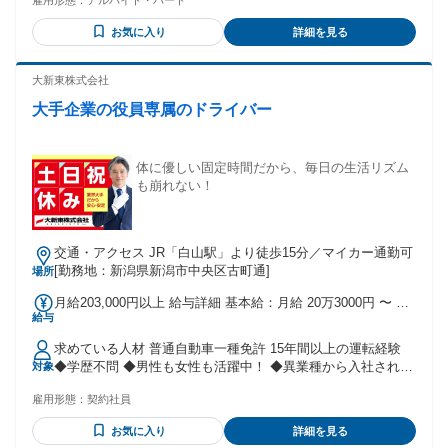
雇用形態：
アルバイト・パート
通ルールを守り安全運転を心がける方
━━━━━━━━━━━━━━━━━━━━ ✅ 車に携わる仕
お気に入り
詳細を見る
事がしたい方 ✅ 車の運転が好きな方 ✅ ライフスタイルに合
わせた決まった時間で働きたい方 ✅ コツコツ丁寧に取り組む
のが得意な方 ✅ ブランクがある方 ✅ 扶養控除内で働きたい
大新東株式会社
主婦（夫）の方 ✅ 未経験からスタートしたい方 ✅ 地域社会
大手企業の役員専属のドライバー
と共に歩む仕事に就きたい方 ✅ 安定感ある組織や会社で働き
たい方 ━━━━━━━━━━━━━━━━━━━━ ⏩ 人柄重
視の採用です！ ━━━━━━━━━━━━━━━━━━━━
車の免許は必須ですが、入社時に車の知識は問いません。 気
体に優しい固定時間だから、毎日の生活リズム
構えずにまずはお気軽にご連絡ください♪
も崩れない！
交通・アクセス JR「白山駅」より徒歩15分／マイカー通勤可
[勤務地：新潟県新潟市中央区古町通]
場所
月給203,000円以上 給与詳細 基本給：月給 20万3000円 〜 固
給与
定残業代：なし 【一律手当】 全員に一律で支払われる通勤・
皆勤・家族手当金額：あり 全員に一律で支払われるその他手
求めている人材 普通自動車一種免許 15年間以上の運転経験
当金額：あり 詳細は社会保険 / 福利厚生に記載 試用・研修期
◆学歴不問 ◆男性も女性も活躍中！ ◆異業種から入社された
対象
間：5日 試用・研修期間の条件：本採用と同じ 研修期間：習
方も 多数活躍中！ ＜こんな方大歓迎！＞ ✅ 役員運転手・専
熟度により変動
雇用形態：
契約社員
属ドライバー・公用車運転手の経験がある方 ✅ ハイヤー・送
迎ドライバーとして丁寧な運転に自信がある方 ✅ 女性・男性
お気に入り
詳細を見る
問わず年齢不問で長く働きたい方 ※あくまでも歓迎条件にな