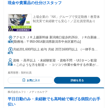
現金や貴重品の仕分けスタッフ
上場企業の「NX」グループで安定勤務！教育体
制充実で未経験でも安心！／正社員登用あり
アクセス ＪＲ上越新幹線 新潟南口徒歩約26分、ＪＲ白新線/
ＪＲ羽越本線 新潟南口徒歩約26分、ＪＲ越後線 新潟南口徒歩
[勤務地：〒950-0914新潟県新潟市中央区紫竹山]
場所
約26分
月給201,600円以上 給与 月給 20万1600円以上 （一律手当を
給与
含む） ＊賞与あり(基準内賃金に一時金相当分を含む) ＊休日
勤務手当あり ＊時間外勤務手当あり 交通費：交通費支給
資格 ・高卒以上 ・未経験歓迎 ・資格不問 ・UIJターン歓迎
＜このような方を歓迎＞ ・コツコツ作業や集中する作業が得
対象
意な方 ・確認作業が苦にならない方
雇用形態：
契約社員
お気に入り
詳細を見る
株式会社ルフト・メディカルケア
平日日勤のみ・未経験でも高時給で稼げる病院のお手
伝い