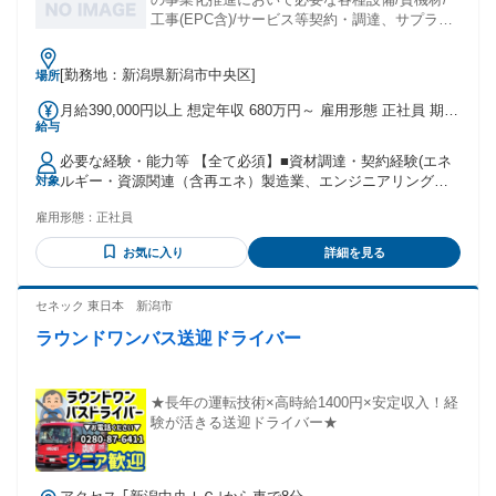
工事(EPC含)/サービス等契約・調達、サプライ
チェーン、保険手配等担当。
[勤務地：新潟県新潟市中央区]
場所
月給390,000円以上 想定年収 680万円～ 雇用形態 正社員 期間
給与
の定め：無 賃金形態 形態：月給制 備考：月給￥390,000～ 基
本給￥390,000～を含む/月 諸手当：通勤手当（会社規定に基
必要な経験・能力等 【全て必須】■資材調達・契約経験(エネ
づき支給）、残業手当（残業時間に応じて別途支給） 試用期
ルギー・資源関連（含再エネ）製造業、エンジニアリング、
対象
間 有 期間：3ヶ月 備考：変更無
プラント、建設業界等における資材調達・契約（コントラク
雇用形態：
正社員
ター側の営業部門における契約・商務関連業務も可）) ■サプ
ライチェーン関連業務の実務経験(3年以上) 【望ましい経験・
お気に入り
詳細を見る
資格等】■サービス（建設工事・役務等）契約等の調達もしく
は営業経験■契約・調達システム（SAP MM、Coupa、Ariba
等） ■契約管理システムに関する知識、使用経験 ■国内外のプ
セネック 東日本 新潟市
ロジェクトにおけるプロジェクトマネジメントの実務経験
ラウンドワンバス送迎ドライバー
■Excel・Word等による基本的な資料作成スキル 学歴・資格
学歴：大学院 大学 語学力： 資格：第一種運転免許普通自動
車
★長年の運転技術×高時給1400円×安定収入！経
験が活きる送迎ドライバー★