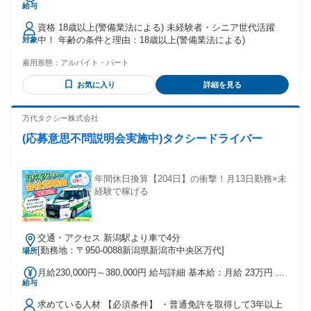
給与
勤／休日出勤は割増し金額支給 ※燃料費支給（距離計算＋遠
方手当有り） ※車両費支給 【研修について】 ■法定研修（20
資格 18歳以上(警備業法による) 未経験者・シニア世代活躍
時間）：21,000円 →基本と安全対策を覚える期間 ■平日・土
中！ 年齢の条件と理由：18歳以上(警備業法による)
対象
曜 時給：1200円 ■日祝 時給：1620円
雇用形態：
アルバイト・パート
お気に入り
詳細を見る
万代タクシー株式会社
(応募意思不問説明会実施中)タクシードライバー
年間休日換算【204日】の衝撃！月13日勤務×未
経験で稼げる
交通・アクセス 新潟駅より車で4分
[勤務地：〒950-0088新潟県新潟市中央区万代]
場所
月給230,000円～380,000円 給与詳細 基本給：月給 23万円 〜
給与
38万円 固定残業代：なし 【一律手当】 全員に一律で支払わ
れる通勤・皆勤・家族手当金額：なし 全員に一律で支払われ
求めている人材 【必須条件】 ・普通免許を取得して3年以上
るその他手当金額：なし 月給23万円〜38万円 ＋賞与・昇給あ