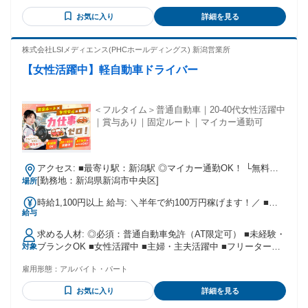
お気に入り
詳細を見る
株式会社LSIメディエンス(PHCホールディングス) 新潟営業所
【女性活躍中】軽自動車ドライバー
＜フルタイム＞普通自動車｜20-40代女性活躍中
｜賞与あり｜固定ルート｜マイカー通勤可
アクセス: ■最寄り駅：新潟駅 ◎マイカー通勤OK！ └無料駐
車場あり ◎周辺エリアからの通勤者多数！ └江南区/東区/西
[勤務地：新潟県新潟市中央区]
場所
区/南区/新発田市 など
時給1,100円以上 給与: ＼半年で約100万円稼げます！／ ■時
給与
給：1,100円~＋交通費 ◎昇給あり ■月収例： ・1日7h／週5日
勤務の場合 →15万4,000円 ✧バイトでは珍しい賞与あり✧ ￣
求める人材: ◎必須：普通自動車免許（AT限定可） ■未経験・
￣￣￣￣￣￣￣￣￣￣￣￣￣ 半年に1回、最大5万円のボーナ
ブランクOK ■女性活躍中 ■主婦・主夫活躍中 ■フリーター活
対象
スがあります。 頑張りを還元する環境です。
躍中 ■幅広い年代が活躍中◎ └20代/30代/40代
雇用形態：
アルバイト・パート
お気に入り
詳細を見る