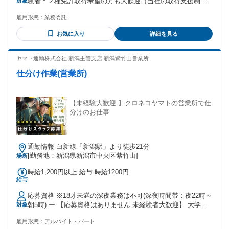
験者 * ２種免許取得希望の方も大歓迎（当社の取得支援制度
対象
にて取得できます） * 心身ともに健康で、マナーのある方！
雇用形態：
業務委託
お気に入り
詳細を見る
ヤマト運輸株式会社 新潟主管支店 新潟紫竹山営業所
仕分け作業(営業所)
【未経験大歓迎 】クロネコヤマトの営業所で仕
分けのお仕事
通勤情報 白新線「新潟駅」より徒歩21分
[勤務地：新潟県新潟市中央区紫竹山]
場所
時給1,200円以上 給与 時給1200円
給与
応募資格 ※18才未満の深夜業務は不可(深夜時間帯：夜22時～
朝5時) ー 【応募資格はありません 未経験者大歓迎】 大学生 /
対象
フリーター /主婦(夫) / 社会人 皆さん大歓迎です ◆短時間 /扶
雇用形態：
アルバイト・パート
養範囲内 /Wワーク・副業も相談可能 (一部社内規定による) ◆