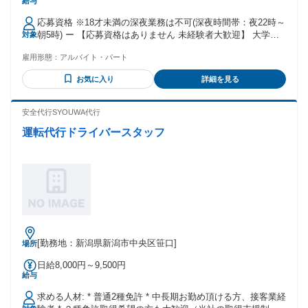
給与
応募資格 ※18才未満の深夜業務は不可(深夜時間帯：夜22時～
朝5時) ー 【応募資格はありません 未経験者大歓迎】 大学生 /
対象
フリーター /主婦(夫) / 社会人 皆さん大歓迎です ◆短時間 /扶
雇用形態：
アルバイト・パート
養範囲内 /Wワーク・副業も相談可能 (一部社内規定による) ◆
ハローワークでお仕事探し中の方にもおすすめ ◆中高年の方
お気に入り
詳細を見る
も多数活躍しています。 【先輩スタッフさんの職歴例】 全く
違う業種から活躍している方が多いです ・飲食店で働いてい
た方 ・コンビニやスーパーなどの販売接客をされていた方 ・
安全代行SYOUWA代行
軽作業スタッフとして深夜バイトをされていた方 ・データ入
運転代行ドライバースタッフ
力等の事務をされていた方 ・短期で倉庫内作業をされていた
方
[勤務地：新潟県新潟市中央区笹口]
場所
日給8,000円～9,500円
給与
求める人材: * 普通2種免許 * 中長期お勤め頂ける方、接客業経