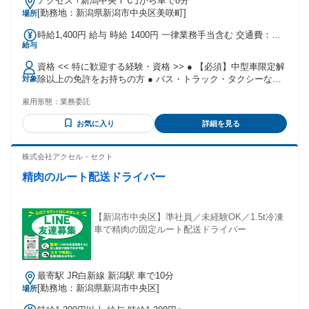
アクセス ｢新潟中央ＩＣ｣から車で8分
[勤務地：新潟県新潟市中央区美咲町]
場所
時給1,400円 給与 時給 1400円 一律業務手当含む 交通費：交
給与
通費支給
資格 << 特に歓迎する経験・資格 >> ● 【必須】中型車限定解
除以上の免許をお持ちの方 ● バス・トラック・タクシーなど
対象
業務運転の経験者 ● 送迎や路線バスの経験者 ● 「安全第一」
雇用形態：
業務委託
「丁寧な対応」を心がけてきた方 ● 長期安定勤務を希望され
る方
お気に入り
詳細を見る
株式会社アクセル・セクト
精肉のルート配送ドライバー
【新潟市中央区】準社員／未経験OK／1.5t冷凍
車で精肉の固定ルート配送ドライバー
最寄駅 JR白新線 新潟駅 車で10分
[勤務地：新潟県新潟市中央区]
場所