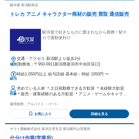
駿河屋 新潟駅南店
トレカ アニメ キャラクター商材の販売 買取 通信販売
駿河屋で好きなものに囲まれながら勤務！駅チ
カで通勤便利◎
交通・アクセス 新潟駅より徒歩2分
[勤務地：〒950-0911新潟県新潟市中央区笹口]
場所
時給1,050円以上 給与詳細 基本給：時給 1050円 〜
給与
求めている人材 ＊土日祝勤務できる方歓迎 ＊未経験大歓迎
＊販売・接客経験のある方歓迎 ＊アニメ・ゲームやキャラク
対象
ターが好きな方歓迎 ＊扶養内勤務OK！シフト気軽に相談して
雇用形態：
アルバイト・パート
下さいね！ ＊経験者・有資格者歓迎
お気に入り
詳細を見る
ヤマト運輸株式会社 新潟主管支店 新潟紫竹山営業所
仕分け作業(営業所)