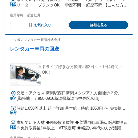
リーター ・ブランクOK ・学歴不問 ・経歴不問 【こんな方に
対象
おすすめ】 ・安定して働きたい ・人のサポートをするのが好
雇用形態：
派遣社員
き ・週2日はしっかり休みたい ・チームで協力して働きたい
・落ち着いた雰囲気の倉庫で働きたい
お気に入り
詳細を見る
ニッポンレンタカー新潟株式会社
レンタカー車両の回送
ドライブ好きな方歓迎♪週2日～・1日4時間～
OK！
交通・アクセス 新潟駅西口新潟スタジアム方面徒歩２分。 け
やき通り沿い
[勤務地：〒950-0916新潟県新潟市中央区米山]
場所
時給1,050円以上 給与詳細 基本給：時給 1050円 〜 ※扶養控
給与
除内での働き方も可能なお仕事です
求めている人材 ◆未経験者歓迎 ◆普通自動車運転免許取得者
※免許取得後1年以上・AT限定可 ◆幅広い年代の方が活躍し
対象
ています！ ━━━━━━━━━━━━━━━━━━━━ ⏩ 交