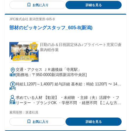
ハローワークでお仕事探し中の方にもおすすめ ◆中高年の方
お気に入り
詳細を見る
も多数活躍しています。 【先輩スタッフさんの職歴例】 全く
違う業種から活躍している方が多いです ・飲食店で働いてい
た方 ・コンビニやスーパーなどの販売接客をされていた方 ・
JPC株式会社 新潟営業所-605-8
軽作業スタッフとして深夜バイトをされていた方 ・データ入
部材のピッキングスタッフ_605-8(新潟)
力等の事務をされていた方 ・短期で倉庫内作業をされていた
方
日勤のみ＆日祝固定休み♪プライベート充実◎倉
庫内軽作業
交通・アクセス ＪＲ越後線「寺尾駅」
[勤務地：〒950-0000新潟県新潟市中央区]
場所
時給1,120円～1,400円 給与詳細 基本給：時給 1120円 〜 1400
給与
円 ◆昇給あり ◆賞与あり ◆退職金制度あり
求めている人材 【歓迎】 ・未経験 ・主婦（夫）活躍中 ・フ
リーター ・ブランクOK ・学歴不問 ・経歴不問 【こんな方に
対象
おすすめ】 ・安定して働きたい ・人のサポートをするのが好
雇用形態：
派遣社員
き ・週2日はしっかり休みたい ・チームで協力して働きたい
・落ち着いた雰囲気の倉庫で働きたい
お気に入り
詳細を見る