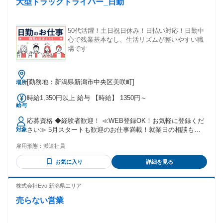
大型トラックドライバー_日勤
50代活躍！土日祝日休み！日払い対応！日勤中
心で残業基本なし、生活リズムが整いやすい職
場です
[勤務地：新潟県新潟市中央区美咲町]
場所
時給1,350円以上 給与 【時給】 1350円～
給与
応募資格 ◆経験者歓迎！ ≪WEB登録OK！お気軽に登録くだ
さい≫ 5月スタートも歓迎のお仕事満載！就業日の相談も
対象
OK！
雇用形態：
派遣社員
お気に入り
詳細を見る
株式会社Evo 新潟県エリア
売らない営業