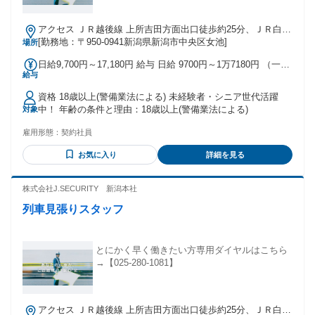
アクセス ＪＲ越後線 上所吉田方面出口徒歩約25分、ＪＲ白新
線 新潟南口徒歩約43分、ＪＲ信越本線 新潟南口徒歩約43分
[勤務地：〒950-0941新潟県新潟市中央区女池]
場所
新潟駅より車で12分
日給9,700円～17,180円 給与 日給 9700円～1万7180円 （一律
給与
手当を含む） ※日給＝基本給＋各種手当 ※残業／夜勤／休日
出勤は割増し金額支給 ※燃料費支給（距離計算＋遠方手当有
資格 18歳以上(警備業法による) 未経験者・シニア世代活躍
り） ※車両費支給 交通費：交通費支給
中！ 年齢の条件と理由：18歳以上(警備業法による)
対象
雇用形態：
契約社員
お気に入り
詳細を見る
株式会社J.SECURITY 新潟本社
列車見張りスタッフ
とにかく早く働きたい方専用ダイヤルはこちら
→【025-280-1081】
アクセス ＪＲ越後線 上所吉田方面出口徒歩約25分、ＪＲ白新