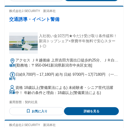
株式会社J.SECURITY 新潟本社
交通誘導・イベント警備
入社祝い金10万円★今だけ受け取り条件緩和！
新潟トップシェア×寮費半年無料で安心スター
ト◎
アクセス ＪＲ越後線 上所吉田方面出口徒歩約25分、ＪＲ白新
線 新潟南口徒歩約43分、ＪＲ信越本線 新潟南口徒歩約43分
[勤務地：〒950-0941新潟県新潟市中央区女池]
場所
新潟駅より車で12分
日給9,700円～17,180円 給与 日給 9700円～1万7180円 （一律
給与
手当を含む） ※日給＝基本給＋各種手当 ※残業／夜勤／休日
出勤は割増し金額支給 ※燃料費支給（距離計算＋遠方手当有
資格 18歳以上(警備業法による) 未経験者・シニア世代活躍
り） ※車両費支給 交通費：交通費支給
中！ 年齢の条件と理由：18歳以上(警備業法による)
対象
雇用形態：
契約社員
お気に入り
詳細を見る
株式会社J.SECURITY 新潟本社