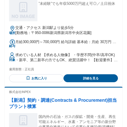
”未経験”でも年収5000万円超え可◎／土日祝休
交通・アクセス 新潟駅より徒歩5分
[勤務地：〒950-0086新潟県新潟市中央区花園]
場所
月給300,000円～700,000円 給与詳細 基本給：月給 30万円 〜
給与
70万円 固定残業代：なし 【一律手当】 全員に一律で支払わ
れる通勤・皆勤・家族手当金額：なし 全員に一律で支払われ
求めている人材 【求める人物像】 ・学歴不問(中卒/高卒OK)
るその他手当金額：なし ・30万円～＋各種手当 ※経験・スキ
・新卒、第二新卒の方でもOK、絶賛活躍中！ 【歓迎要件】
対象
ルに応じて決定いたします。 ≪インセンティブについて≫ 粗
※必須ではありません ・N検1級以上の方 ・ブランクOK ・仕
利の10-20％をインセンティブとして還元しています。 現在活
雇用形態：
正社員
事に熱心で、稼ぎたい思いが強い方 ・コミュニケーションを
躍中のメンバーの多くが 月100～200万円以上のインセンティ
取ることがお好きな方又は、 得意とされる方 ・チャレンジ精
ブを獲得しています。 業務に関する費用は全額会社が負担い
お気に入り
詳細を見る
神がある方 【活かしていただけるご経験】 ※必須ではありま
たします。 ＼仕事に不自由なく働きやすい環境を整えまし
せん ・個人営業、法人営業、不動産営業問わず、 何かしらの
た！／ 賞与：年2回
営業経験をお持ちの方 ・セールスや接客販売などの経験をお
株式会社INPEX
持ちの方。 ・正社員やパート・アルバイトの経験問わず活躍
【新潟】契約・調達(Contracts & Procurement)担当
いただけます！" ★稼ぎたい！ ★トーク力を活かしたい！ ★
正当に評価してもらって上を目指したい！ ★生活水準を上げ
プラント積算
たい！ ★高価な欲しいものを買いたい！ といった向上心と
ガッツがある方を待ってます！
国内外の石油・ガスの探鉱・開発・生産、再生
可能エネルギー、水素・アンモニア等の新分野
の事業化推進において必要な各種設備/資機材/