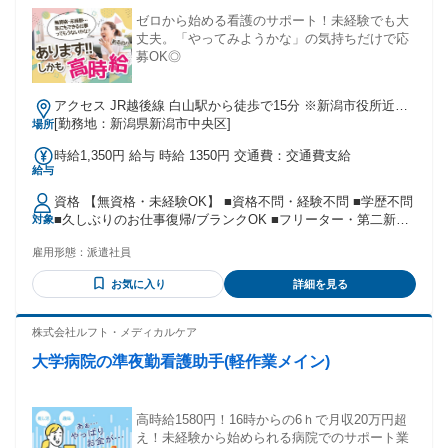
ゼロから始める看護のサポート！未経験でも大
丈夫。「やってみようかな」の気持ちだけで応
募OK◎
アクセス JR越後線 白山駅から徒歩で15分 ※新潟市役所近く
※車通勤可
[勤務地：新潟県新潟市中央区]
場所
時給1,350円 給与 時給 1350円 交通費：交通費支給
給与
資格 【無資格・未経験OK】 ■資格不問・経験不問 ■学歴不問
■久しぶりのお仕事復帰/ブランクOK ■フリーター・第二新卒
対象
歓迎 ■シンママ・シンパパ活躍中 ■主夫・主婦歓迎 20代・30
雇用形態：
派遣社員
代・40代・50代・60代 幅広い年代の女性が活躍中！ 【こんな
方にオススメ】 ＊シンプルな作業がしたい ＊残業なしの仕事
お気に入り
詳細を見る
がいい ＊収入とプライベートの時間とバランスよく働きたい
＊家庭からの息抜きとして働きたい ＊軽い運動がてら働ける
仕事がいい ＊空いた時間で賢く稼ぎたい 【長期安定で働けま
株式会社ルフト・メディカルケア
す】 景気に左右されない医療業界での お仕事なので将来安
大学病院の準夜勤看護助手(軽作業メイン)
心！ 収入も安定できますよ◎ 年を重ねても長く活躍していた
だけます！
高時給1580円！16時からの6ｈで月収20万円超
え！未経験から始められる病院でのサポート業