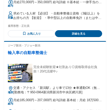
月給270,000円～350,000円 給与詳細 ※基本給・一律手当の総
給与
額 基本給：月給 25万円 〜 33万円 固定残業代：なし 【一律
手当】 全員に一律で支払われる通勤・皆勤・家族手当金額：
求めている人材 【必須】 ・自動車整備士資格（3級以上）を
なし 全員に一律で支払われるその他手当金額：あり 1ヶ月あ
お持ちの方 【歓迎】 ・準中型以上の自動車免許（または中型
対象
たり2万円 ★基本給250,000円～＋一律一般社員ランク手当
免許）をお持ちの方（キャリアカー運用のため） ・国産車・
20,000円含む ※経験・能力・前職給与等を考慮の上、規定に
雇用形態：
正社員
輸入車問わず自動車整備の実務経験がある方 ・車が好きな
より決定いたします。 ※残業が発生した場合は時間外手当を
方、新しい知識や技術の習得に意欲的な方 ＼ 以下の方、大歓
別途全額支給（月平均残業20時間以内） ★昇給年1回 ★賞与
お気に入り
詳細を見る
迎！ ／ ＊経験を活かしてさらに活躍したい方 ＊地元で活躍
年2回 / 前年度実績3か月分 夏：1.5ヶ月 冬：1.5ヶ月 ◎業績に
したい方 ＊車が好きな方、手に職をつけたい方 ＊働きながら
よって決算賞与もあり ※初年度は基本賞与なし ⇒ただし本人
自主的に学び、成長したい向上心のある方 ＊安定した環境で
ジープ新潟・プジョー新潟
実績による支給実績あり！また、入社後8ヶ月勤務で入社祝い
働きたい方 ◎学歴不問／第二新卒歓迎！ ◎20代・30代・40代
一時金40万円支給実績あり！ ★ランク手当（新人10,000円〜
輸入車の自動車整備士
活躍中！
マネージャークラス45,000円） ★資格手当（月10,000円〜
35,000円） ★家族手当（配偶者5,000円・子供3,000円※扶養
対象者のみ） 試用・研修期間：3ヶ月 試用・研修期間の条
完全未経験歓迎★社割あり◎資格取得会社負
件：本採用と同じ
担！20代活躍中♪
交通・アクセス 「新潟駅」より車で13分 ★車通勤OK（無料
駐車場完備！）
[勤務地：〒950-0964新潟県新潟市中央区網川原]
場所
月給185,000円～207,000円 給与詳細 基本給：月給 18万5000
給与
円 〜 20万7000円 固定残業代：なし 【一律手当】 全員に一律
で支払われる通勤・皆勤・家族手当金額：なし 全員に一律で