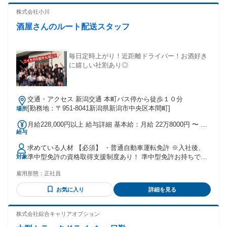
株式会社小川
酒屋さんのルート配送スタッフ
毎日定時上がり！近距離ドライバー！お酒好き
に嬉しい社割あり◎
交通・アクセス 新潟交通 本町バス停から徒歩１０分
[勤務地：〒951-8041新潟県新潟市中央区本間町]
場所
月給228,000円以上 給与詳細 基本給：月給 22万8000円 〜 固
給与
定残業代：なし 【一律手当】 全員に一律で支払われる通勤・
皆勤・家族手当金額：なし 全員に一律で支払われるその他手
求めている人材 【必須】 ・普通自動車運転免許 ※入社後、
当金額：あり ※外勤手当5万円を含む ※残業代別途支給 ※試
準中型免許の資格取得支援制度あり！ 準中型免許お持ちでな
対象
用期間3か月(同条件) ★平均給料月収253,000円 ◎スキルによ
い方もお気軽にご相談ください。 【あれば尚可】 ・準中型自
って給与を決定！ ◎交通費支給 ◎昇給年1回 ◎賞与年2回 ＜
雇用形態：
正社員
動車免許 ◎学歴不問 ◎未経験OK ◎正社員経験不問 ◎職種未
入社1ヶ月目から支給の充実待遇＞ ◎住宅手当5千円 ◎家族手
経験OK ◎新卒・第二新卒も歓迎 ◎フリーターも歓迎 ★下戸
当（配偶者1万円、子供1人あたり5千円）
お気に入り
詳細を見る
な社員も活躍中！ お酒が飲めなくても大丈夫です◎ 年齢の条
件と理由：あり（例外事由3号のイ・35歳未満（長期勤続によ
るキャリア形成のため））
株式会社綜合キャリアオプション