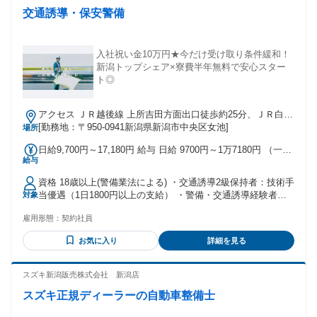
交通誘導・保安警備
入社祝い金10万円★今だけ受け取り条件緩和！
新潟トップシェア×寮費半年無料で安心スター
ト◎
アクセス ＪＲ越後線 上所吉田方面出口徒歩約25分、ＪＲ白新
線 新潟南口徒歩約43分、ＪＲ信越本線 新潟南口徒歩約43分
[勤務地：〒950-0941新潟県新潟市中央区女池]
場所
新潟駅より車で12分
日給9,700円～17,180円 給与 日給 9700円～1万7180円 （一律
給与
手当を含む） ※日給＝基本給＋各種手当 ※残業／夜勤／休日
出勤は割増し金額支給 ※燃料費支給（距離計算＋遠方手当有
資格 18歳以上(警備業法による) ・交通誘導2級保持者：技術手
り） ※車両費支給 交通費：交通費支給
当優遇（1日1800円以上の支給） ・警備・交通誘導経験者：
対象
技術手当の昇給スピード優遇 年齢の条件と理由：18歳以上(警
雇用形態：
契約社員
備業法による)
お気に入り
詳細を見る
スズキ新潟販売株式会社 新潟店
スズキ正規ディーラーの自動車整備士