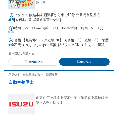
務です。
アクセス 信越本線 新潟駅から車で10分 ※新潟市役所近く ※
車通勤可
[勤務地：新潟県新潟市中央区]
場所
時給1,580円 給与 時給 1580円 ■22時以降…時給1975円 交通
給与
費：交通費支給
資格 【無資格OK・未経験OK】 ★資格不問・経験不問・学歴
不問 ★久しぶりのお仕事復帰/ブランクOK ★主夫・主婦歓迎
対象
★フリーター歓迎 ★40代・50代・中高年活躍中♪ ★ハローワ
雇用形態：
派遣社員
ークでお仕事をお探しの方も歓迎 ★派遣のお仕事が初めての
方も歓迎 ＜こんな方にオススメ♪＞ ◎タイパ・効率よく稼ぎ
お気に入り
詳細を見る
たい ◎プライベートを大切にしたい ◎とにかく高収入重視
◎夕方から働きたい 【こんな経験も！？ここで活かせます♪】
・外来看護助手として勤務したことがある方(経験年数不問)
新潟いすゞ自動車株式会社 新潟支店
・クリニックで看護助手や看護補助業務をしていた方 ・清掃
自動車整備士
スタッフとしてオフィスや商業施設で清掃経験がある方 ・病
院内スタッフとしてリネン回収などの軽作業や医療器具のピ
ッキングなどを行っていた方 ・洗浄や滅菌など病院内軽作業
の経験がある方
創業75年を超える安定企業＊作業する車輛は小
型～大型と様々！