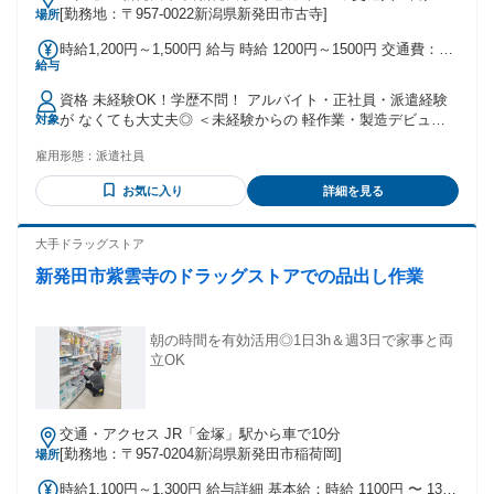
(規定)
[勤務地：〒957-0022新潟県新発田市古寺]
場所
時給1,200円～1,500円 給与 時給 1200円～1500円 交通費：交
給与
通費支給 ◎月3万円まで実費支給
資格 未経験OK！学歴不問！ アルバイト・正社員・派遣経験
が なくても大丈夫◎ ＜未経験からの 軽作業・製造デビュー
対象
応援！＞ ◎ひとつでもあてはまる方は大歓迎♪ ・初めての仕
雇用形態：
派遣社員
事でも挑戦してみたい方 ・少しブランクはあるけど復帰した
い方 ・アルバイト経験しかないけど 安定して働きたい方 ・
お気に入り
詳細を見る
自分のペースを大切に働きたい方 ・条件面はもちろん、職場
の環境も 大切にしたい方 ・将来のためにスキル、キャリアを
積みたい方 ・経験はないけど、サービス残業や 休日出勤がな
大手ドラッグストア
い環境で収入UPしたい方 ・第二新卒、既卒の方 ＜ご経験が
新発田市紫雲寺のドラッグストアでの品出し作業
ある方も大歓迎！＞ ◎こんなご経験をお持ちの方 も活躍中で
す♪ ・物流倉庫、工場での清掃作業 ・食品工場でのお菓子製
造のライン作業 ・自動車部品、機械部品などの 組立、加工作
業 ・荷物の積み込み・積み下ろし作業 ・座り作業での検品ラ
朝の時間を有効活用◎1日3h＆週3日で家事と両
イン作業 など まずは気軽に理想の働き方を ご相談くださ
立OK
い！ 未経験からのチャレンジ、 経験を活かしたキャリア
UP、 寄り添いながら全力で サポートいたします！
交通・アクセス JR「金塚」駅から車で10分
[勤務地：〒957-0204新潟県新発田市稲荷岡]
場所
時給1,100円～1,300円 給与詳細 基本給：時給 1100円 〜 1300