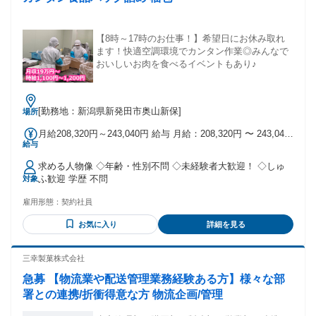
【8時～17時のお仕事！】希望日にお休み取れ
ます！快適空調環境でカンタン作業◎みんなで
おいしいお肉を食べるイベントもあり♪
[勤務地：新潟県新発田市奥山新保]
場所
月給208,320円～243,040円 給与 月給：208,320円 〜 243,040
給与
円 固定残業：なし 賞与：年2回（前年実績2か月) 月収208,320
円～243,040円＋交通費（上限24,000円） ・時給1,100円～
求める人物像 ◇年齢・性別不問 ◇未経験者大歓迎！ ◇しゅ
1,200円×8ｈ×21.7日で計算 ・昇給あり 試用期間 試用期間：
ふ歓迎 学歴 不問
対象
あり 期間：2ヶ月 条件：本採用時と同様
雇用形態：
契約社員
お気に入り
詳細を見る
三幸製菓株式会社
急募 【物流業や配送管理業務経験ある方】様々な部
署との連携/折衝得意な方 物流企画/管理