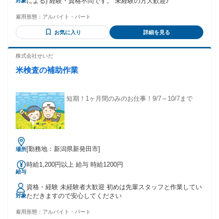
による) 経験・資格不問です。 未経験の方大歓迎♪
対象
雇用形態：
アルバイト・パート
お気に入り
詳細を見る
株式会社せいだ
米検査の補助作業
短期！1ヶ月間のみのお仕事！9/7～10/7まで
[勤務地：新潟県新発田市]
場所
時給1,200円以上 給与 時給1200円
給与
資格・経験 未経験者大歓迎 初めは先輩スタッフと作業してい
ただきますので安心してください
対象
雇用形態：
アルバイト・パート