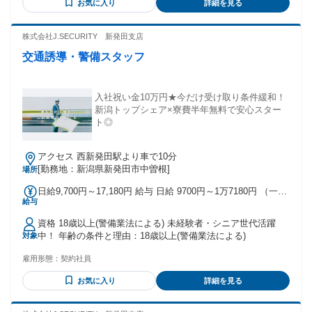
お気に入り
詳細を見る
かしたい方 ブランク復帰できる仕事を探している方 セカンド
キャリアとしてのお仕事をお探しの方 パート・アルバイトの
お仕事をお探しの方 ハローワークでの仕事探しをしている方
株式会社J.SECURITY 新発田支店
フォークリフト免許や玉掛け免許をお持ちの方 高収入・高時
交通誘導・警備スタッフ
給のお仕事をお探しの方 コンビニ・スーパー・飲食店・ファ
ストフード店での勤務経験を活かしたい方 ＼こんなお仕事を
探されている方にピッタリ／ 仕分けやピッキングなどの倉庫
内作業 箱詰めやシール貼りなどのコツコツもくもく軽作業 梱
入社祝い金10万円★今だけ受け取り条件緩和！
包や包装、加工などの工場製造や機械オペレータ 食品工場
新潟トップシェア×寮費半年無料で安心スター
（肉・鮮魚・野菜・惣菜）での盛り付け・調理・材料カット
ト◎
ラインオペレーターなどの工場作業員 簡単な工具を使った組
立・組み付けなどの工場内作業 溶接や塗装などの工場スタッ
アクセス 西新発田駅より車で10分
フ
[勤務地：新潟県新発田市中曽根]
場所
日給9,700円～17,180円 給与 日給 9700円～1万7180円 （一律
給与
手当を含む） ※日給＝基本給＋各種手当 ※残業／夜勤／休日
出勤は割増し金額支給 ※燃料費支給（距離計算＋遠方手当有
資格 18歳以上(警備業法による) 未経験者・シニア世代活躍
り） ※車両費支給 交通費：交通費支給
中！ 年齢の条件と理由：18歳以上(警備業法による)
対象
雇用形態：
契約社員
お気に入り
詳細を見る