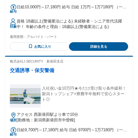
日給10,000円～17,180円 給与 日給 1万円～1万7180円 （一律
給与
手当を含む） ※日給＝基本給＋各種手当 ※残業／夜勤／休日
出勤は割増し金額支給 ※燃料費支給（距離計算＋遠方手当有
資格 18歳以上(警備業法による) 未経験者・シニア世代活躍
り） ※車両費支給 ※入社祝い金は週５日以上勤務者のみ 交
中！ 年齢の条件と理由：18歳以上(警備業法による)
対象
通費：交通費支給
雇用形態：
アルバイト・パート
お気に入り
詳細を見る
株式会社J.SECURITY 新発田支店
交通誘導・保安警備
入社祝い金10万円★今だけ受け取り条件緩和！
新潟トップシェア×寮費半年無料で安心スター
ト◎
アクセス 西新発田駅より車で10分
[勤務地：新潟県新発田市中曽根]
場所
日給9,700円～17,180円 給与 日給 9700円～1万7180円 （一律
給与
手当を含む） ※日給＝基本給＋各種手当 ※残業／夜勤／休日