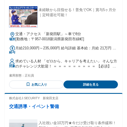
未経験から目指せる！普免でOK｜賞与5ヶ月分
｜定時退社可能！
交通・アクセス 「新発田駅」～車で8分
[勤務地：〒957-0018新潟県新発田市緑町]
場所
月給210,000円～235,000円 給与詳細 基本給：月給 21万円 〜
給与
23万5000円 固定残業代：なし 【一律手当】 全員に一律で支
払われる通勤・皆勤・家族手当金額：なし 全員に一律で支払
求めている人材 「ゼロから、キャリアを考えたい」 そんな方
われるその他手当金額：なし 昇給・賞与あり ・賞与（前年度
のチャレンジ大歓迎！ ＝ ＝ ＝ ＝ ＝ ＝ ＝ ＝ ＝ 【必須】 ※
対象
実績）の回数 年3回 ・賞与金額 計5.00ヶ月分（前年度実績）
高卒以上 ※普通自動車免許 【歓迎】 ＊職種・業界未経験歓
雇用形態：
正社員
迎＊未経験歓迎 ＊経験不問・知識不問・資格不問 ＊第二新卒
歓迎！＊再スタートを応援！ ＊制度の整った環境で 未経験か
お気に入り
詳細を見る
ら「手に職」をつけたい方 ＊経験を積み、成長したい方 【以
下のことに興味のある方にオススメ】 自動車整備士、自動車
検査員、バイク整備士 トラック整備士、自動車板金塗装、 ガ
株式会社J.SECURITY 新発田支店
ソリンスタンド、洗車 など 年齢の条件と理由：あり（例外事
交通誘導・イベント警備
由3号のイ・35歳以下（長期勤続によるキャリア形成のた
め））
入社祝い金10万円★今だけ受け取り条件緩和！