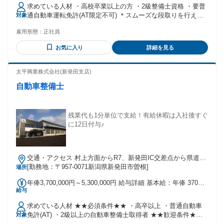
手当】 全員に一律で支払われる通勤・皆勤・家族手当金額：
求めている人材 ・高校卒業以上の方 ・2級整備士資格 ・要普
なし 全員に一律で支払われるその他手当金額：あり 1ヶ月あ
通自動車運転免許(AT限定不可) ＊スムーズな段取りを行える
対象
たり7000円 ＜一律手当＞ ・資格手当(2級整備士：7000円) ＜
ように、 同じチーム内の仲間の進捗や、翌日の入庫 状況等に
諸手当＞ ・通勤手当/交通費支給 (650円×片道距離/km、上限
雇用形態：
正社員
も気を配って業務ができる方を 歓迎します。 ＊自動車整備
月1万3000円) ※通勤距離:片道2km以上の方が対象 ・家族手当
士、トラック整備士、 バイク整備士等の経験が活かせます。
(配偶者：月4000円 他扶養家族：月2000円/人) ＜昇給あり＞
お気に入り
詳細を見る
年1回/4月 ＜賞与あり＞ 年2回/7月・12月
太平興業株式会社(新発田支店)
自動車整備士
残業代も1分単位で支給！有給休暇は入社後すぐ
に12日付与♪
交通・アクセス 村上方面からR7、新発田IC交差点から県道26
号線へ、約2km先右側
[勤務地：〒957-0071新潟県新発田市曽根]
場所
年俸3,700,000円～5,300,000円 給与詳細 基本給：年俸 370万
給与
円 〜 530万円 固定残業代：なし 【一律手当】 全員に一律で
支払われる通勤・皆勤・家族手当金額：なし 全員に一律で支
求めている人材 ★★必須条件★★ ・高卒以上 ・普通自動車
払われるその他手当金額：なし ■ 給与 年収370万円～530万円
免許(AT) ・2級以上の自動車整備士取得者 ★★歓迎条件★★
対象
（残業代+賞与込み） ※賞与年3回 （昨年度支給実績 年2.78
・学歴不問 ・工業高校・自動車専門学校ご出身の方 ・お仕事