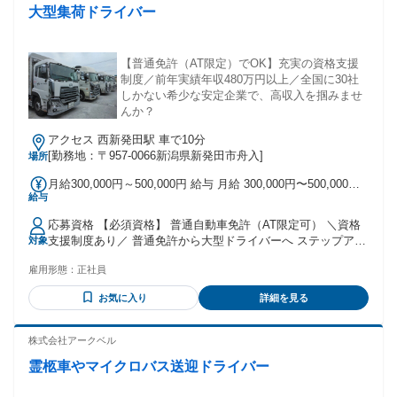
大型集荷ドライバー
【普通免許（AT限定）でOK】充実の資格支援
制度／前年実績年収480万円以上／全国に30社
しかない希少な安定企業で、高収入を掴みませ
んか？
アクセス 西新発田駅 車で10分
[勤務地：〒957-0066新潟県新発田市舟入]
場所
月給300,000円～500,000円 給与 月給 300,000円〜500,000円
給与
試用・研修時 日給 10,000円〜 ※経験・能力を考慮の上決定
※時間外手当（残業代）は別途全額支給 【手当】 ・通勤手当
応募資格 【必須資格】 普通自動車免許（AT限定可） ＼資格
（月上限1万円まで） ・家族手当（18歳未満の扶養者1人につ
支援制度あり／ 普通免許から大型ドライバーへ ステップアッ
対象
き3,000円） ・技能手当（15万円〜30万円） 【昇給・賞与】
プを応援！
・昇給：年1回 ・賞与：年1回 【年収例】 ・480万円〜580万
雇用形態：
正社員
円（入社1年目／出来高給含む実績値） 試用・研修 試用・研
修の有無：試用・研修期間あり 試用・研修時の雇用条件：本
お気に入り
詳細を見る
採用時と異なる 試用・研修時の雇用形態：職業紹介（契約社
員） 試用・研修時の給与：日給 10,000円〜 試用・研修の詳
株式会社アークベル
細情報：1ヶ月～3ヵ月
霊柩車やマイクロバス送迎ドライバー