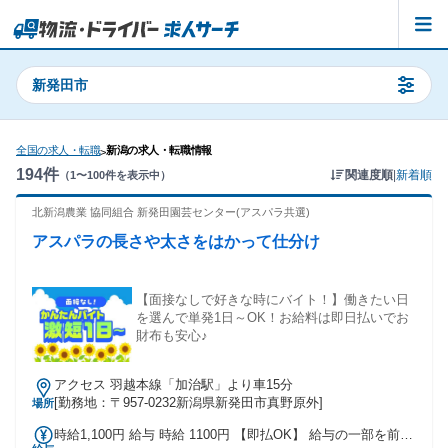
新発田市
全国の求人・転職
新潟の求人・転職情報
>
194
件
関連度順
|
新着順
（
1
〜
100
件を表示中）
北新潟農業 協同組合 新発田園芸センター(アスパラ共選)
アスパラの長さや太さをはかって仕分け
【面接なしで好きな時にバイト！】働きたい日
を選んで単発1日～OK！お給料は即日払いでお
財布も安心♪
アクセス 羽越本線「加治駅」より車15分
[勤務地：〒957-0232新潟県新発田市真野原外]
場所
時給1,100円 給与 時給 1100円 【即払OK】 給与の一部を前払