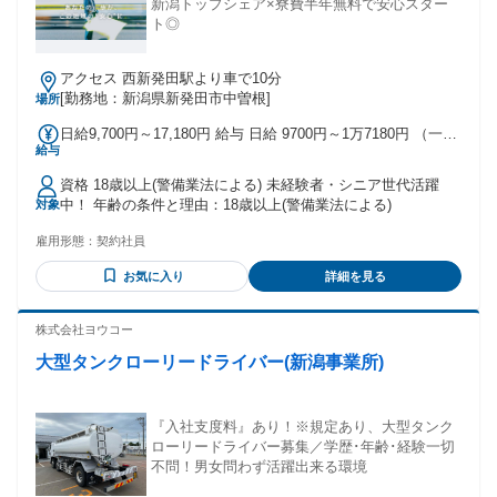
新潟トップシェア×寮費半年無料で安心スター
ト◎
アクセス 西新発田駅より車で10分
[勤務地：新潟県新発田市中曽根]
場所
日給9,700円～17,180円 給与 日給 9700円～1万7180円 （一律
給与
手当を含む） ※日給＝基本給＋各種手当 ※残業／夜勤／休日
出勤は割増し金額支給 ※燃料費支給（距離計算＋遠方手当有
資格 18歳以上(警備業法による) 未経験者・シニア世代活躍
り） ※車両費支給 交通費：交通費支給
中！ 年齢の条件と理由：18歳以上(警備業法による)
対象
雇用形態：
契約社員
お気に入り
詳細を見る
株式会社ヨウコー
大型タンクローリードライバー(新潟事業所)
『入社支度料』あり！※規定あり、大型タンク
ローリードライバー募集／学歴･年齢･経験一切
不問！男女問わず活躍出来る環境