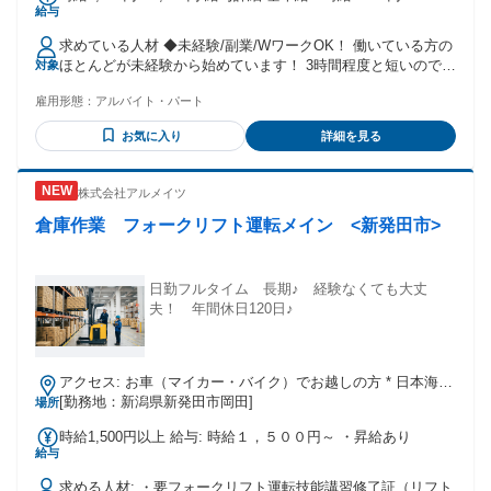
給与
円 各月15日〆、翌月20日払い
求めている人材 ◆未経験/副業/WワークOK！ 働いている方の
ほとんどが未経験から始めています！ 3時間程度と短いのでW
対象
ワークしている方も多数！ ◆作業員の8割近くが女性！ 20代
雇用形態：
アルバイト・パート
から60代までマルチに活躍しています♪ 予定のない日中にス
キマ仕事してみませんか？ 長期勤務可能な方も大歓迎で
お気に入り
詳細を見る
す！！！ ◆扶養内OK / 扶養控除内相談可 ◆中高年活躍中 /
シニア応援 ◆ブランクOK ◆午前中のみ / 朝活
株式会社アルメイツ
倉庫作業 フォークリフト運転メイン <新発田市>
日勤フルタイム 長期♪ 経験なくても大丈
夫！ 年間休日120日♪
アクセス: お車（マイカー・バイク）でお越しの方 * 日本海東
北自動車道「聖籠新発田IC」より： 車で約10〜15分 * 国道7
[勤務地：新潟県新発田市岡田]
場所
号線（新発田バイパス）より： 「島潟」交差点または「中曽
時給1,500円以上 給与: 時給１，５００円～ ・昇給あり
根」交差点方面から県道へ入るとスムーズです。 * ※工場・
給与
物流センター敷地内に広い駐車場（無料）があります。
求める人材: ・要フォークリフト運転技能講習修了証（リフト