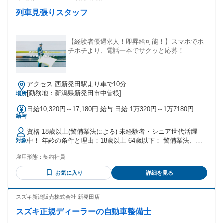
列車見張りスタッフ
【経験者優遇求人！即昇給可能！】スマホでポ
チポチより、電話一本でサクッと応募！
アクセス 西新発田駅より車で10分
[勤務地：新潟県新発田市中曽根]
場所
日給10,320円～17,180円 給与 日給 1万320円～1万7180円
給与
（一律手当を含む） ■日給10,320円～13,092円 ・日勤内訳：
9,920円＋車両手当400円＋燃料費 ・夜勤内訳：12,692円＋車
資格 18歳以上(警備業法による) 未経験者・シニア世代活躍
両手当400円＋燃料費 ※残業費・休祭日勤務はなど割増料金
中！ 年齢の条件と理由：18歳以上 64歳以下： 警備業法、列
対象
支給 ■月収例 ・日勤23日残業6時間勤務の場合・・249,788円
車見張員の資格取得および更新に関する基準（受講・更新が
・夜勤23日残業7時間勤務の場合・・314,782円 （基本給＋残
雇用形態：
契約社員
65歳未満まで）があるため。
業費＋車両手当＋燃料費）
お気に入り
詳細を見る
スズキ新潟販売株式会社 新発田店
スズキ正規ディーラーの自動車整備士