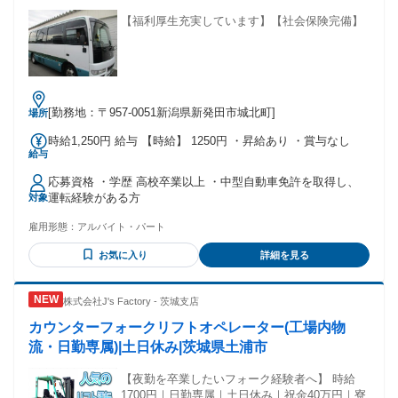
【福利厚生充実しています】【社会保険完備】
[勤務地：〒957-0051新潟県新発田市城北町]
場所
時給1,250円 給与 【時給】 1250円 ・昇給あり ・賞与なし
給与
応募資格 ・学歴 高校卒業以上 ・中型自動車免許を取得し、
運転経験がある方
対象
雇用形態：
アルバイト・パート
お気に入り
詳細を見る
株式会社J's Factory - 茨城支店
カウンターフォークリフトオペレーター(工場内物
流・日勤専属)|土日休み|茨城県土浦市
【夜勤を卒業したいフォーク経験者へ】 時給
1700円｜日勤専属｜土日休み｜祝金40万円｜寮