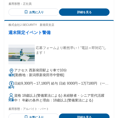
ヶ月分） ※経験や年齢等と 考慮の上で決定します。 ※試用
雇用形態：
正社員
探されている方 ・プライベートを両立しながら働きたい ・自
期間3ヶ月（期間中同条件） 専門卒の新卒・第二新卒の方は
動車ディーラーとして働いている方 自動車メーカー工場・板
下記の年収が目安となります。 初年度年収 300万円～ ※試用
お気に入り
詳細を見る
金屋・カー用品店 ガソリンスタンド等で 勤務されていた方な
期間3ヵ月（期間中同条件） ■ 別途手当 ・通勤手当（月額支
ども歓迎!
給上限 15,000円） ・大型免許手当（2000円／月） ※大型免
株式会社J.SECURITY 新発田支店
許の取得支援制度有り （条件有り） ・牽引免許手当（1000円
／月） ・メーカー手当 5万円（一時金） ・賞与年2回 ※昨年
週末限定イベント警備
度支給実績 年2.78ヶ月分 ・マイカー通勤OK(ガソリン代支給)
応募フォームより断然早い！“電話＝即対応”し
ます！
アクセス 西新発田駅より車で10分
[勤務地：新潟県新発田市中曽根]
場所
日給9,300円～17,180円 給与 日給 9300円～1万7180円 （一律
給与
手当を含む） 日給9,300円～17,180円 ※日給＝基本給＋各種
手当 ※残業／夜勤／休日出勤は割増し金額支給 ※燃料費支給
資格 18歳以上(警備業法による) 未経験者・シニア世代活躍
（距離計算＋遠方手当有り） ※車両費支給 【研修について】
中！ 年齢の条件と理由：18歳以上(警備業法による)
対象
■法定研修（20時間）：21,000円 →基本と安全対策を覚える
期間 ■トレイニー期間（30～50日）：8,900円＋車両手当 →自
雇用形態：
アルバイト・パート
分らしい働き方を決定する期間 （期間は能力・経験により短
縮） （入社祝い金含む）
お気に入り
詳細を見る