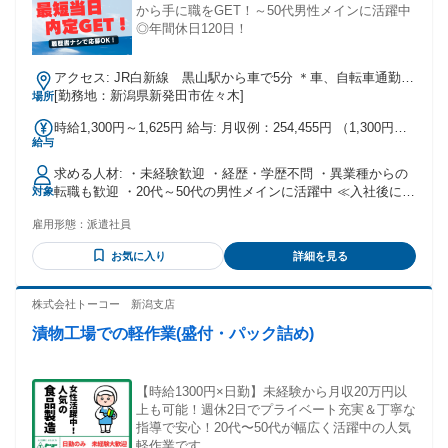
から手に職をGET！～50代男性メインに活躍中
◎年間休日120日！
アクセス: JR白新線 黒山駅から車で5分 ＊車、自転車通勤
OK ＊無料駐車場あり ＊交通費規定内支給 ＊寮～工場までは
[勤務地：新潟県新発田市佐々木]
場所
自転車で20分程度 ＊新潟市まで車で30分
時給1,300円～1,625円 給与: 月収例：254,455円 （1,300円
給与
×156.6H ＋ 残業 1,625円×10H ＋ 深夜 325円×45H ＋ 通勤手
当 20,000円） * 交通費規定支給 * 前払い制度あり（日払い・
求める人材: ・未経験歓迎 ・経歴・学歴不問 ・異業種からの
週払い等） * 残業手当・深夜手当・休出手当あり * 住宅手
転職も歓迎 ・20代～50代の男性メインに活躍中 ≪入社後に会
対象
当・家賃補助あり * 退職金制度あり
社負担で資格が取れます≫ 研修制度が充実していて 丁寧に教
雇用形態：
派遣社員
えてもらえるので 安心して働ける環境です◎ ＼面接1回のス
ピード選考実施中／ 来社不要のWEB面談でらくらく選考◎
お気に入り
詳細を見る
最短当日中の内定も！ 履歴書なしでご応募いただけます！
株式会社トーコー 新潟支店
漬物工場での軽作業(盛付・パック詰め)
【時給1300円×日勤】未経験から月収20万円以
上も可能！週休2日でプライベート充実＆丁寧な
指導で安心！20代〜50代が幅広く活躍中の人気
軽作業です。