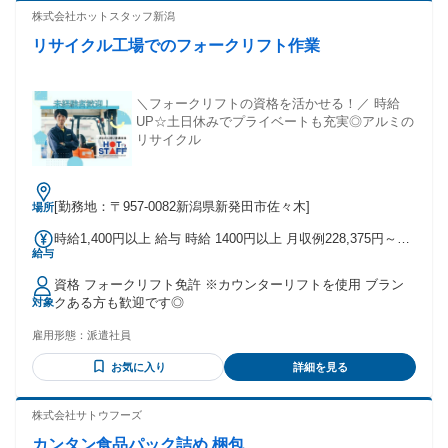
た方 ・コンビニやスーパーなどの販売接客をされていた方 ・
株式会社ホットスタッフ新潟
軽作業スタッフとして深夜バイトをされていた方 ・データ入
リサイクル工場でのフォークリフト作業
力等の事務をされていた方 ・短期で倉庫内作業をされていた
方
＼フォークリフトの資格を活かせる！／ 時給
UP☆土日休みでプライベートも充実◎アルミの
リサイクル
[勤務地：〒957-0082新潟県新発田市佐々木]
場所
時給1,400円以上 給与 時給 1400円以上 月収例228,375円～
給与
〈時給1,450円×実働7.5H＝10,875円〉×月21日 交通費：交通
費支給
資格 フォークリフト免許 ※カウンターリフトを使用 ブラン
クある方も歓迎です◎
対象
雇用形態：
派遣社員
お気に入り
詳細を見る
株式会社サトウフーズ
カンタン食品パック詰め 梱包