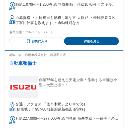
時給1,070円～1,260円 給与 採用時：時給1070円 ※スキルに
給与
応じた評価（年2回）により最高時給1260円 ※交通費・夜勤
手当等支給/有休・賞与・昇給・正社員登用制度あり ※試用期
応募資格 ・土日祝日も勤務可能な方 大歓迎 ・未経験者ＯＫ
間があります（2か月間・同条件）
丁寧に仕事を教えます ・通勤可能な方
対象
雇用形態：
アルバイト・パート
お気に入り
詳細を見る
新潟いすゞ自動車株式会社 新発田支店
自動車整備士
創業75年を超える安定企業＊作業する車輛は小
型～大型と様々！
交通・アクセス 「佐々木駅」より車で3分
[勤務地：〒957-0071新潟県新発田市曽根]
場所
月給227,000円～277,000円 給与詳細 ※基本給・一律手当の総
給与
額 基本給：月給 22万円 〜 27万円 固定残業代：なし 【一律