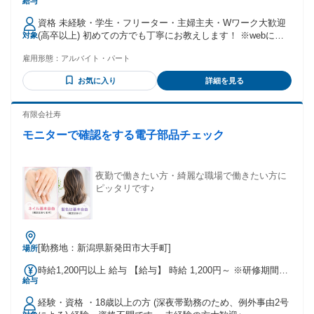
給与
で受け取ることが出来る、月払い給与を補てんするサービス
です 紹介先によりますが、全国ATMで受け取ることが可能で
資格 未経験・学生・フリーター・主婦主夫・Wワーク大歓迎
す。 ※当社規定あり 交通費：交通費支給 交通費実費支給
(高卒以上) 初めての方でも丁寧にお教えします！ ※webにつ
対象
（規定） ※ご登録している最寄り駅から就業先までの最安値
ながる携帯電話をお持ちの方 (お仕事紹介に必要な為) ※空い
のルートでのお支払いとなります。
雇用形態：
アルバイト・パート
た時間にサクッと短期・単発でアルバイト・パートしたい方
にピッタリ♪
お気に入り
詳細を見る
有限会社寿
モニターで確認をする電子部品チェック
夜勤で働きたい方・綺麗な職場で働きたい方に
ピッタリです♪
[勤務地：新潟県新発田市大手町]
場所
時給1,200円以上 給与 【給与】 時給 1,200円～ ※研修期間も
給与
時給に変動はありません ※深夜時給:1,500円 ・交通費支給 ・
家族・皆勤手当支給
経験・資格 ・18歳以上の方 (深夜帯勤務のため、例外事由2号