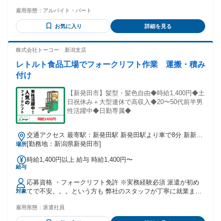
雇用形態：
アルバイト・パート
お気に入り
詳細を見る
株式会社トーコー 新潟支店
レトルト食品工場でフォークリフト作業 運搬・積み
付け
【新発田市】髪型・髪色自由◆時給1,400円◆土
日祝休み＋大型連休で高収入◆20〜50代前半男
性活躍中◆日勤専属◆
交通アクセス 最寄駅：新発田駅 新発田駅より車で8分 新新バ
イパス新発田インターより車で20分
[勤務地：新潟県新発田市]
場所
時給1,400円以上 給与 時給1,400円〜
給与
応募資格 ・フォークリフト免許 ※実務経験必須 派遣が初め
てで不安。。。という方も 弊社のスタッフが丁寧に就業まで
対象
ご案内します♪ ＼こんな方にもオススメ／ 軽作業未経験の方
雇用形態：
派遣社員
10代・20代・30代・40代から中高年まで活躍している職場を
探している方 アルバイトやパート、派遣スタッフの経験を活