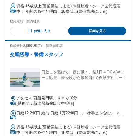
出勤は割増し金額支給 ※燃料費支給（距離計算＋遠方手当有
資格 18歳以上(警備業法による) 未経験者・シニア世代活躍
り） ※車両費支給 交通費：交通費支給
中！ 年齢の条件と理由：18歳以上(警備業法による)
対象
雇用形態：
契約社員
お気に入り
詳細を見る
株式会社J.SECURITY 新発田支店
交通誘導・警備スタッフ
日差しを避けて、夜に働く。週1日～OK＆Wワ
ーク歓迎！未経験から最短3日で夜勤デビュー！
アクセス 西新発田駅より車で10分
[勤務地：新潟県新発田市中曽根]
場所
日給12,240円 給与 日給 1万2240円 （一律手当を含む） ※日
給与
給＝基本給＋各種手当 ※残業／夜勤／休日出勤は割増し金額
支給 ※燃料費支給（距離計算＋遠方手当有り） ※車両費支給
資格 18歳以上(警備業法による) 未経験者・シニア世代活躍
※入社祝い金は週５日以上勤務者のみ 交通費：交通費支給
中！ 年齢の条件と理由：18歳以上(警備業法による)
対象