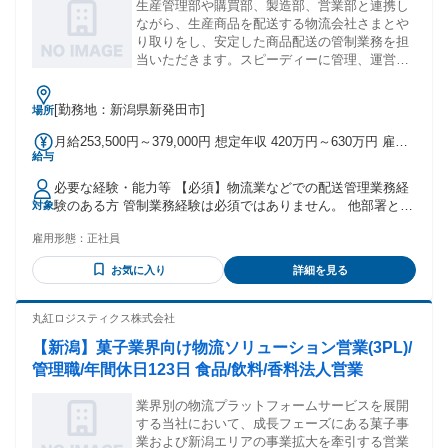
生産管理部や購買部、製造部、営業部と連携し
ながら、生産商品を配送する物流会社さまとや
り取りをし、安定した商品配送の管制業務を担
当いただきます。スピーディーに管理、運営す
るスキルが求められます！
[勤務地：新潟県新発田市]
場所
月給253,500円～379,000円 想定年収 420万円～630万円 雇用
給与
形態 正社員 期間の定め：無 賃金形態 形態：月給制 備考：月
給￥253,500～￥379,000 基本給￥223,500～￥349,000 諸手当
必要な経験・能力等 【必須】物流業などでの配送管理業務経
￥30,000～￥30,000を含む/月 ■賞与実績:年2回（昨年度実績
験のある方 管制業務経験は必須ではありません。 他部署との
対象
4.6か月分） 諸手当：通勤手当（会社規定に基づき支給）、残
連携業務、社内折衝経験のある方、向いています！ 【社 風】
業手当（残業時間に応じて別途支給） 試用期間 有 期間：3ヶ
雇用形態：
正社員
『チャレンジ精神』創業以来、既存の枠や成功体験に捉われ
月 備考：変更無
ず 挑戦する社風を大切にし、意欲の高い社員が多くおりま
お気に入り
詳細を見る
す。 【商 品】雪の宿、チーズアーモンド、ぱりんこ等のヒッ
ト商品の他、 粒より小餅、 新潟仕込み、丸大豆せんべい、
おかき餅等品質にこだわった美味しい米菓を製造・販売。 学
丸紅ロジスティクス株式会社
歴・資格 学歴：大学院 大学 高専 短大 専修学校 高校 語学
【新潟】菓子業界向け物流ソリューション営業(3PL)/
力： 資格：
管理職/年間休日123日 食品/飲料/香料法人営業
業界別の物流プラットフォームサービスを展開
する当社において、成長フェーズにある菓子事
業および新潟エリアの事業拡大を牽引する営業