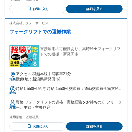
お気に入り
詳細を見る
株式会社テクノ・サービス
フォークリフトでの運搬作業
直接雇用の可能性あり。高時給★フォークリフ
トでの運搬：新発田市
アクセス 羽越本線中浦駅車21分
[勤務地：新潟県新発田市]
場所
時給1,550円 給与 時給 1550円 交通費：通勤交通費全額支給
給与
車通勤OK ※時給とは別に交通費も全額支給します｡ 車通勤の
方にも嬉しいガソリン代の支給もあります! ※派遣先による
資格 フォークリフトの資格・実務経験をお持ちの方 フリータ
(規定有)
ー、主婦・主夫歓迎
対象
雇用形態：
派遣社員
お気に入り
詳細を見る