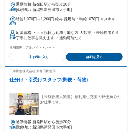
通勤情報 新発田駅から徒歩20分
[勤務地：新潟県新発田市大手町]
場所
時給1,070円～1,260円 給与 採用時：時給1070円 ※スキルに
給与
応じた評価（年2回）により最高時給1260円 ※交通費・夜勤
手当等支給/有休・賞与・昇給・正社員登用制度あり ※試用期
応募資格 ・土日祝日も勤務可能な方 大歓迎 ・未経験者ＯＫ
間があります（2か月間・同条件）
丁寧に仕事を教えます ・通勤可能な方
対象
雇用形態：
アルバイト・パート
お気に入り
詳細を見る
日本郵便株式会社 新発田郵便局
仕分け・引受けスタッフ(郵便・荷物)
【未経験者大歓迎】福利厚生充実の郵便局での
お仕事です。
通勤情報 新発田駅から徒歩20分
[勤務地：新潟県新発田市大手町]
場所