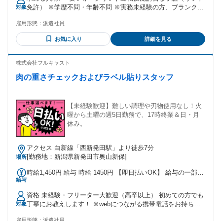
免許） ※学歴不問・年齢不問 ※実務未経験の方、ブランクの
対象
ある方も大歓迎♪
雇用形態：
派遣社員
お気に入り
詳細を見る
株式会社フルキャスト
肉の重さチェックおよびラベル貼りスタッフ
【未経験歓迎】難しい調理や刃物使用なし！火
曜から土曜の週5日勤務で、17時終業＆日・月
休み。
アクセス 白新線「西新発田駅」より徒歩7分
[勤務地：新潟県新発田市奥山新保]
場所
時給1,450円 給与 時給 1450円 【即日払いOK】 給与の一部を
給与
前払で受け取ることが出来る、月払い給与を補てんするサー
ビスです 紹介先によりますが、全国ATMで受け取ることが可
資格 未経験・フリーター大歓迎（高卒以上） 初めての方でも
能です。 ※当社規定あり
丁寧にお教えします！ ※webにつながる携帯電話をお持ちの
対象
方(お仕事紹介に必要な為)
雇用形態：
派遣社員