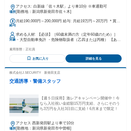
アクセス: 白新線「佐々木駅」より車10分 ※車通勤可
[勤務地：新潟県新発田市佐々木]
場所
月給190,000円～200,000円 給与: 月給19万円～20万円 ＊賞
給与
与、2025年実績：92万円～100万円 別途、手当あり ・子ども
手当（0～3万円） ・時間外手当 ・無事故手当（3万5000円/3
求める人材: 【必須】［60歳未満の方（定年60歳のため）］
ヵ月毎） ・業務手当 ＊上記手当を含むと 月収30万円～39万
・大型自動車免許 ・危険物取扱者（乙四または丙種） 【あれ
対象
円程度の見込みです。
ば尚可の免許】 ・けん引免許 学歴・経験は一切不問 ＊男
雇用形態：
正社員
性・女性問わず、活躍できる仕事です。 ＊研修システムも充
実しているので未経験の方もご安心ください。 以下の経験の
お気に入り
詳細を見る
ある方、尚可 ・配送,配達,宅配,運送の経験がある方 （トラッ
クドライバー、配送ドライバー、 軽貨物ドライバー、ルート
配送、トラック運転手、 大型ドライバー、長距離ドライバー
株式会社J.SECURITY 新発田支店
など） 以下のような方も大歓迎です。 ・ハローワークでお仕
交通誘導・警備スタッフ
事探し中の方 ・お仕事ブランクのある方 ・U・Iターン ・長
期勤務希望の方
【週５日採用】激レアキャンペーン開催中！今
なら入社祝い金総額15万円支給、さらにそのう
ち3万円を入社3日目に支給！6月末まで限定！
アクセス 西新発田駅より車で10分
[勤務地：新潟県新発田市中曽根]
場所