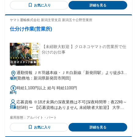
お気に入り
詳細を見る
ヤマト運輸株式会社 新潟主管支店 新潟五十公野営業所
仕分け作業(営業所)
【未経験大歓迎 】クロネコヤマトの営業所で仕
分けのお仕事
通勤情報 ＪＲ羽越本線・ＪＲ白新線「新発田駅」より徒歩33
分
[勤務地：新潟県新発田市岡田]
場所
時給1,100円以上 給与 時給1100円
給与
応募資格 ※18才未満の深夜業務は不可(深夜時間帯：夜22時～
朝5時) ー 【応募資格はありません 未経験者大歓迎】 大学生 /
対象
フリーター /主婦(夫) / 社会人 皆さん大歓迎です ◆短時間 /扶
雇用形態：
アルバイト・パート
養範囲内 /Wワーク・副業も相談可能 (一部社内規定による) ◆
ハローワークでお仕事探し中の方にもおすすめ ◆中高年の方
お気に入り
詳細を見る
も多数活躍しています。 【先輩スタッフさんの職歴例】 全く
違う業種から活躍している方が多いです ・飲食店で働いてい