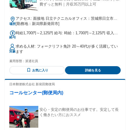
費ずっと無料｜月収35万円以上可
アクセス: 面接地 日立テクニカルオフィス：茨城県日立市諏
訪町1－1－43（常磐線 常陸多賀駅） つくばテクニカルオフ
[勤務地：新潟県新発田市]
場所
ィス：茨城県つくば市東新井2-1KMS.SⅡ401号室（つくばエ
時給1,700円～2,125円 給与: 時給：1,700円～2,125円 収入例
クスプレス つくば駅） 谷和原テクニカルオフィス：茨城県
給与
月収35万円以上可能（残業・休出手当含む） ・入社祝金40万
つくばみらい市坂野新田12-20（つくばエクスプレス みどり
円支給（規定あり）半年で全額支給 ・交通費支給（規定あ
の駅） ※リモート面接、出張面接もお気軽に問合せ下さい。
求める人材: フォークリフト免許 20～40代が多く活躍してい
り）
ます
対象
雇用形態：
派遣社員
お気に入り
詳細を見る
日本郵便株式会社 新発田郵便局
コールセンター(郵便局内)
安心・安定の郵便局のお仕事です。安定して長
く働きたい方におススメ