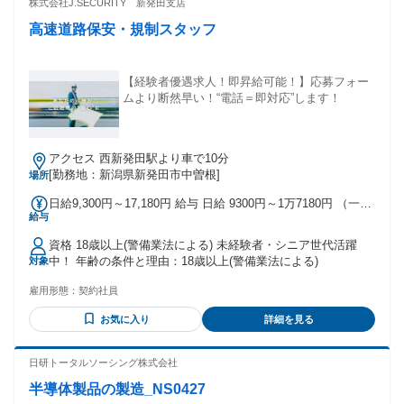
株式会社J.SECURITY 新発田支店
高速道路保安・規制スタッフ
【経験者優遇求人！即昇給可能！】応募フォー
ムより断然早い！“電話＝即対応”します！
アクセス 西新発田駅より車で10分
[勤務地：新潟県新発田市中曽根]
場所
日給9,300円～17,180円 給与 日給 9300円～1万7180円 （一律
給与
手当を含む） 日給9,300円～17,180円 ※日給＝基本給＋各種
手当 ※残業／夜勤／休日出勤は割増し金額支給 ※燃料費支給
資格 18歳以上(警備業法による) 未経験者・シニア世代活躍
（距離計算＋遠方手当有り） ※車両費支給 【研修について】
中！ 年齢の条件と理由：18歳以上(警備業法による)
対象
■法定研修（20時間）：21,000円 →基本と安全対策を覚える
期間 ■トレイニー期間（30～50日）：8,900円＋車両手当 →自
雇用形態：
契約社員
分らしい働き方を決定する期間 （期間は能力・経験により短
縮） （入社祝い金含む）※警備・交通誘導経験者は、法定研
お気に入り
詳細を見る
修およびトレイニー期間が無しまたは短縮される可能性があ
ります。面接にてご確認くださいませ。
日研トータルソーシング株式会社
半導体製品の製造_NS0427