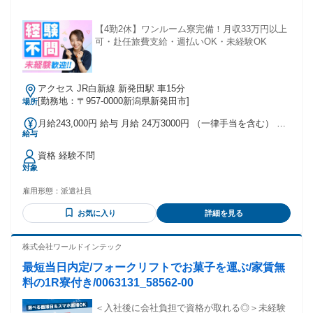
【4勤2休】ワンルーム寮完備！月収33万円以上
可・赴任旅費支給・週払いOK・未経験OK
アクセス JR白新線 新発田駅 車15分
[勤務地：〒957-0000新潟県新発田市]
場所
月給243,000円 給与 月給 24万3000円 （一律手当を含む） 別
給与
途交通費支給 交通費：交通費支給
資格 経験不問
対象
雇用形態：
派遣社員
お気に入り
詳細を見る
株式会社ワールドインテック
最短当日内定/フォークリフトでお菓子を運ぶ/家賃無
料の1R寮付き/0063131_58562-00
＜入社後に会社負担で資格が取れる◎＞未経験