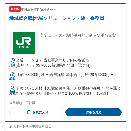
東日本旅客鉄道株式会社
地域総合職|地域ソリューション・駅・乗務員
高卒以上／未経験応募可能／研修や手当充実
交通・アクセス 当社事業エリア内の各拠点
[勤務地：〒957-0055新潟県新発田市諏訪町]
場所
月給263,000円以上 給与詳細 基本給：月給 26万3000円 〜 固
給与
定残業代：なし 【一律手当】 全員に一律で支払われる通勤・
皆勤・家族手当金額：なし 全員に一律で支払われるその他手
求めている人材 未経験応募可能／人物重視の採用 年間を通じ
当金額：なし 【昇給】 年1回 【賞与】 年2回（2025年度実績
新卒・経験者採用を合わせて1,100名程度採用 【必須】 ・応
対象
5.9ケ月） 【諸手当】 ・業務手当 ・超過勤務手当 ・住宅等手
募にあたって必須の経験・スキルはございません。 【歓迎】
当 ・通勤手当 など
雇用形態：
正社員
・地域に根ざした仕事への興味 ・状況に応じた臨機応変な受
け答えや、親身になって対応できる力 ・責任感をもって業務
お気に入り
詳細を見る
に取り組める力
新潟ポートリー事業協同組合