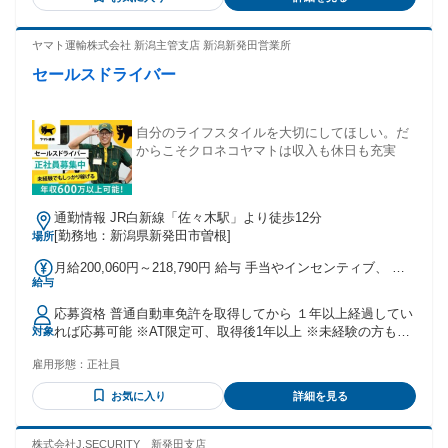
ヤマト運輸株式会社 新潟主管支店 新潟新発田営業所
セールスドライバー
自分のライフスタイルを大切にしてほしい。だ
からこそクロネコヤマトは収入も休日も充実
通勤情報 JR白新線「佐々木駅」より徒歩12分
[勤務地：新潟県新発田市曽根]
場所
月給200,060円～218,790円 給与 手当やインセンティブ、 年
給与
次昇給で、高収入を実現 月給 200,060円～218,790円 基本給
＋インセンティブ ＋地域手当 月収・年収例 30歳、残業25時
応募資格 普通自動車免許を取得してから １年以上経過してい
間、扶養あり (配偶者+子2人) 入社１年目 月収37万円／年収
れば応募可能 ※AT限定可、取得後1年以上 ※未経験の方も歓
対象
473万円 入社５年目 月収40万円／年収589万円 30歳、残業25
迎します ８割の方が運転職未経験 充実した研修で安心して
時間、独身 入社１年目 月収33万円／年収423万円 入社５年目
雇用形態：
正社員
働き始められます
月収36万円／年収539万円 ※試用期間あり 試用期間９か月 試
用期間中は本採用と同条件 通勤手当 1ヶ月分の定期代相当額
お気に入り
詳細を見る
※社内規定による 昇給・昇格 半期に１回の昇給、 １年間に
１回昇格のチャンスあり 賞与 半期賞与年2回 業績及び人事評
株式会社J.SECURITY 新発田支店
価に応じて決定 ※社内規定による