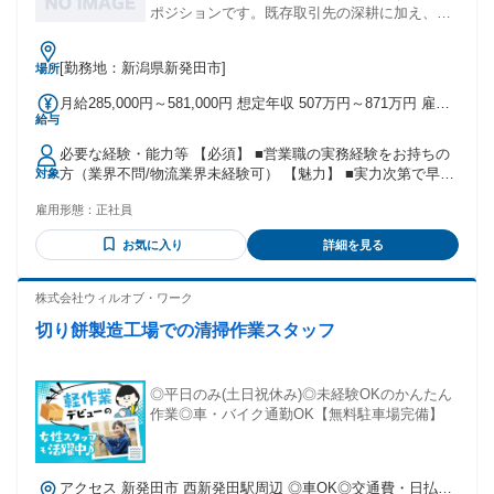
ポジションです。既存取引先の深耕に加え、丸
紅グループの強固なネットワー
[勤務地：新潟県新発田市]
場所
月給285,000円～581,000円 想定年収 507万円～871万円 雇用
給与
形態 正社員 期間の定め：無 賃金形態 形態：月給制 備考：月
給￥285,000～￥581,000 基本給￥285,000～￥581,000を含む/
必要な経験・能力等 【必須】 ■営業職の実務経験をお持ちの
月 ■賞与実績:年2回（7月、12月） 諸手当：通勤手当（会社規
方（業界不問/物流業界未経験可） 【魅力】 ■実力次第で早期
対象
定に基づき支給） 試用期間 有 期間：6ヶ月 備考：変更無
昇格できる人事制度！ ■丸紅グループ基盤で新規開拓に挑
雇用形態：
正社員
戦！ ■高い裁量のもと、拠点づくりから関われるポジショ
ン！ ■エリア拡大・組織づくりに携われる成長フェーズ！ 学
お気に入り
詳細を見る
歴・資格 学歴：大学院 大学 語学力： 資格：
株式会社ウィルオブ・ワーク
切り餅製造工場での清掃作業スタッフ
◎平日のみ(土日祝休み)◎未経験OKのかんたん
作業◎車・バイク通勤OK【無料駐車場完備】
アクセス 新発田市 西新発田駅周辺 ◎車OK◎交通費・日払い