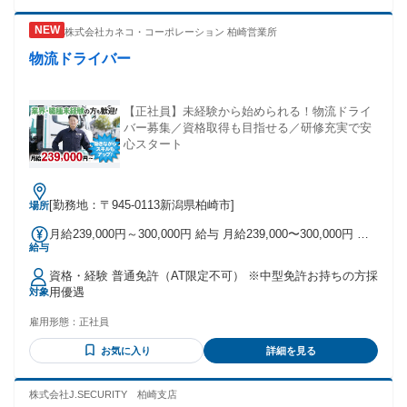
株式会社カネコ・コーポレーション 柏崎営業所
物流ドライバー
【正社員】未経験から始められる！物流ドライ
バー募集／資格取得も目指せる／研修充実で安
心スタート
[勤務地：〒945-0113新潟県柏崎市]
場所
月給239,000円～300,000円 給与 月給239,000〜300,000円 別
給与
途通勤手当･家族手当支給
資格・経験 普通免許（AT限定不可） ※中型免許お持ちの方採
用優遇
対象
雇用形態：
正社員
お気に入り
詳細を見る
株式会社J.SECURITY 柏崎支店