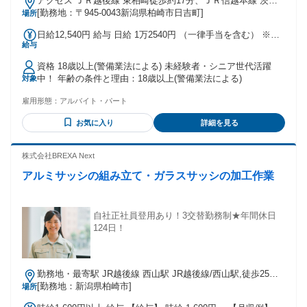
アクセス ＪＲ越後線 東柏崎徒歩約17分、ＪＲ信越本線 茨目
出入口2徒歩約23分、ＪＲ越後線 柏崎徒歩約28分 東柏崎駅よ
[勤務地：〒945-0043新潟県柏崎市日吉町]
場所
り車で6分
日給12,540円 給与 日給 1万2540円 （一律手当を含む） ※日
給与
給＝基本給＋各種手当 ※残業／夜勤／休日出勤は割増し金額
支給 ※燃料費支給（距離計算＋遠方手当有り） ※車両費支給
資格 18歳以上(警備業法による) 未経験者・シニア世代活躍
※入社祝い金は週５日以上勤務者のみ 交通費：交通費支給
中！ 年齢の条件と理由：18歳以上(警備業法による)
対象
雇用形態：
アルバイト・パート
お気に入り
詳細を見る
株式会社BREXA Next
アルミサッシの組み立て・ガラスサッシの加工作業
自社正社員登用あり！3交替勤務制★年間休日
124日！
勤務地・最寄駅 JR越後線 西山駅 JR越後線/西山駅,徒歩25分
※北陸自動車道西山ICから車で1分 ※最寄り停留所から徒歩で
[勤務地：新潟県柏崎市]
場所
3分 ★工場敷地内に無料駐車場あり