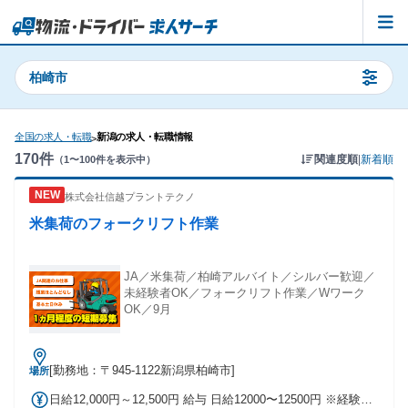
柏崎市
全国の求人・転職
新潟の求人・転職情報
>
170
件
関連度順
|
新着順
（
1
〜
100
件を表示中）
株式会社信越プラントテクノ
米集荷のフォークリフト作業
JA／米集荷／柏崎アルバイト／シルバー歓迎／
未経験者OK／フォークリフト作業／Wワーク
OK／9月
[勤務地：〒945-1122新潟県柏崎市]
場所
日給12,000円～12,500円 給与 日給12000〜12500円 ※経験者