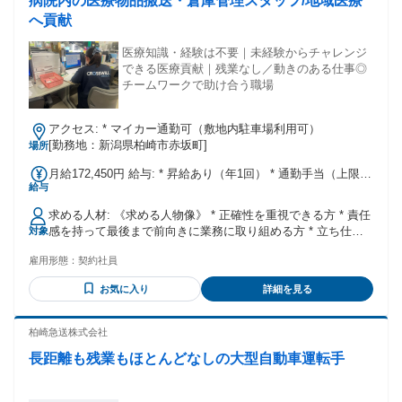
病院内の医療物品搬送・倉庫管理スタッフ/地域医療
へ貢献
医療知識・経験は不要｜未経験からチャレンジ
できる医療貢献｜残業なし／動きのある仕事◎
チームワークで助け合う職場
アクセス: * マイカー通勤可（敷地内駐車場利用可）
[勤務地：新潟県柏崎市赤坂町]
場所
月給172,450円 給与: * 昇給あり（年1回） * 通勤手当（上限
給与
24,000円／月）
求める人材: 《求める人物像》 * 正確性を重視できる方 * 責任
感を持って最後まで前向きに業務に取り組める方 * 立ち仕事
対象
や動き回る仕事に抵抗がない方 * チームで仕事をする体制に
雇用形態：
契約社員
順応できる方 * 基本的なPC操作（Word,Excel）ができる方
お気に入り
詳細を見る
柏崎急送株式会社
長距離も残業もほとんどなしの大型自動車運転手