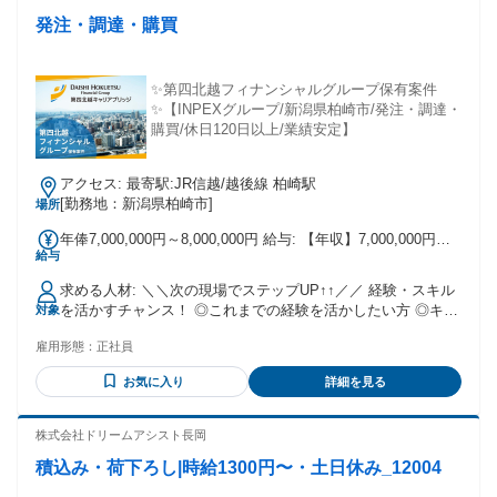
発注・調達・購買
✨️第四北越フィナンシャルグループ保有案件
✨️【INPEXグループ/新潟県柏崎市/発注・調達・
購買/休日120日以上/業績安定】
アクセス: 最寄駅:JR信越/越後線 柏崎駅
[勤務地：新潟県柏崎市]
場所
年俸7,000,000円～8,000,000円 給与: 【年収】7,000,000円
給与
~8,000,000円 【月給】345,500円~392,400円 【基本給】
345,500円~392,400円 【予定年収コメント】 基本給及び賞与
求める人材: ＼＼次の現場でステップUP↑↑／／ 経験・スキル
の額(各種手当含まず)、実際の給与はスキルや経験等により決
を活かすチャンス！ ◎これまでの経験を活かしたい方 ◎キャ
対象
定します。
リアの幅を広げたい方 ◎キャリアアップを目指したい方 ◎今
雇用形態：
正社員
より良い環境で働きたい方
⌒⌒V⌒⌒⌒⌒⌒⌒⌒⌒⌒⌒⌒⌒⌒⌒⌒⌒⌒ 【対象となる
お気に入り
詳細を見る
方】 ◆必須 企業での実務経験(5年以上) ・工事発注の実務経
験、役務・サービスの調達・発注経験、購買・資機材調達の
実務経験、業者との折衝経験 ◆歓迎 契約書作成実務経験、法
株式会社ドリームアシスト長岡
務知識 【人物像】 ・コスト意識を持ち、社内外折衝において
積込み・荷下ろし|時給1300円〜・土日休み_12004
適切な価格・条件を引き出せる交渉力を有する方 ・複数の案
件を同時並行で管理し、優先順位を意識しながら業務を遂行