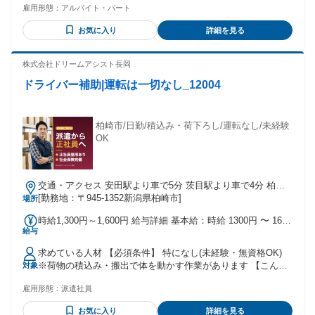
雇用形態：
アルバイト・パート
定可）
お気に入り
詳細を見る
株式会社ドリームアシスト長岡
ドライバー補助|運転は一切なし_12004
柏崎市/日勤/積込み・荷下ろし/運転なし/未経験
OK
交通・アクセス 安田駅より車で5分 茨目駅より車で4分 柏崎
ICより車で6分
[勤務地：〒945-1352新潟県柏崎市]
場所
時給1,300円～1,600円 給与詳細 基本給：時給 1300円 〜 1600
給与
円 時給1,300円～1,600円 ・交通費規定支給 ・週払い制度あり
求めている人材 【必須条件】 特になし(未経験・無資格OK)
※荷物の積込み・搬出で体を動かす作業があります 【こんな
対象
方にピッタリ】 ✅ 運転をしたくない方 ✅ 体を動かして働き
雇用形態：
派遣社員
たい方 ✅ 未経験から始めたい方 ✅ 土日に休みたい方 経歴や
学歴は問いません。異業種からの転職、ブランクからの復帰
お気に入り
詳細を見る