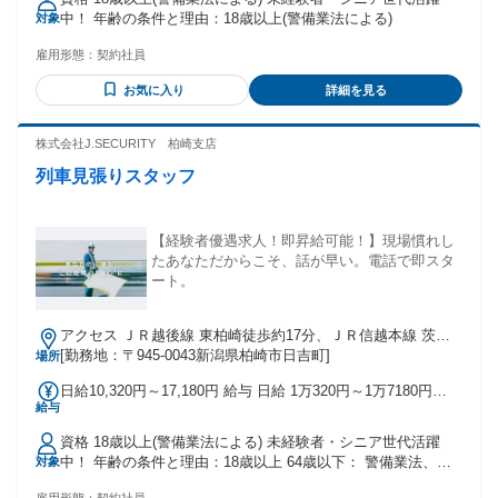
り） ※車両費支給 交通費：交通費支給
中！ 年齢の条件と理由：18歳以上(警備業法による)
対象
雇用形態：
契約社員
お気に入り
詳細を見る
株式会社J.SECURITY 柏崎支店
列車見張りスタッフ
【経験者優遇求人！即昇給可能！】現場慣れし
たあなただからこそ、話が早い。電話で即スタ
ート。
アクセス ＪＲ越後線 東柏崎徒歩約17分、ＪＲ信越本線 茨目
出入口2徒歩約23分、ＪＲ越後線 柏崎徒歩約28分 東柏崎駅よ
[勤務地：〒945-0043新潟県柏崎市日吉町]
場所
り車で6分
日給10,320円～17,180円 給与 日給 1万320円～1万7180円
給与
（一律手当を含む） ■日給10,320円～13,092円 ・日勤内訳：
9,920円＋車両手当400円＋燃料費 ・夜勤内訳：12,692円＋車
資格 18歳以上(警備業法による) 未経験者・シニア世代活躍
両手当400円＋燃料費 ※残業費・休祭日勤務はなど割増料金
中！ 年齢の条件と理由：18歳以上 64歳以下： 警備業法、列
対象
支給 ■月収例 ・日勤23日残業6時間勤務の場合・・249,788円
車見張員の資格取得および更新に関する基準（受講・更新が
・夜勤23日残業7時間勤務の場合・・314,782円 （基本給＋残