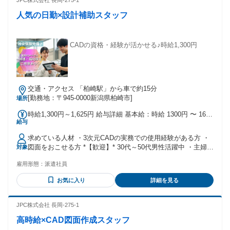
JPC株式会社 長岡-275-1
人気の日勤×設計補助スタッフ
CADの資格・経験が活かせる♪時給1,300円
交通・アクセス 「柏崎駅」から車で約15分
[勤務地：〒945-0000新潟県柏崎市]
場所
時給1,300円～1,625円 給与詳細 基本給：時給 1300円 〜 1625
給与
円 ＊昇給 ＊賞与 ＊通勤手当支給 ＊退職金制度あり ＊即払い
（日払い） ＊残業代全額支給
求めている人材 ・3次元CADの実務での使用経験がある方 ・
図面をおこせる方 *【歓迎】* 30代～50代男性活躍中 ・主婦
対象
（夫）活躍中 ・フリーター ・ブランクOK ・学歴不問 ・経歴
雇用形態：
派遣社員
不問 *【こんな方におすすめ】* ・未経験でも安定的に稼げる
仕事がしたい！ ・誰かの役に立つ仕事がしたい！ ・社会イン
お気に入り
詳細を見る
フラを支える仕事がしたい！ ・将来のキャリア形成を考えて
いる方 ・福利厚生の充実した企業で働きたい！ ・お休みをし
っかり確保してお仕事したい方！ ・友達同士やカップルで働
JPC株式会社 長岡-275-1
きたい方！
高時給×CAD図面作成スタッフ