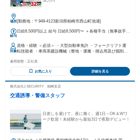
32万円
[勤務地：〒949-4123新潟県柏崎市西山町池浦]
場所
日給8,500円以上 給与 日給8,500円〜 ＋各種手当（無事故手
給与
当・通勤手当・残業手当） ※日給月給制 ＜総支給＞28万円～
32万円（諸手当含） 1年無事故無違反の方はプチボーナスあ
資格・経験 ＜必須＞ ・大型自動車免許 ・フォークリフト運
り！
転技能者 ・車両系建設機械（整地・運搬・積込用及び掘削
対象
用）運転技能者 ・普通自動車運転免許（AT限定不可） ・18
雇用形態：
正社員
歳以上（深夜勤務ある為） ・64歳以下（省令1号） 資格・経
験を活かして、 即戦力としてご活躍いただける環境です！ ▼
お気に入り
詳細を見る
こんな方におすすめ ・大型免許を活かして働きたい方 ・毎日
帰宅できる環境を探している方 ・安定収入を得ながら長く働
きたい方 ・安全設備が整った環境で働きたい方 ・経験を活か
株式会社J.SECURITY 柏崎支店
して転職したい方 ・10tトラックドライバー ・大型ダンプ運
交通誘導・警備スタッフ
転手 ・トレーラードライバー ・長距離ドライバー ・配送、
運送業経験者
日差しを避けて、夜に働く。週1日～OK＆Wワ
ーク歓迎！未経験から最短3日で夜勤デビュー！