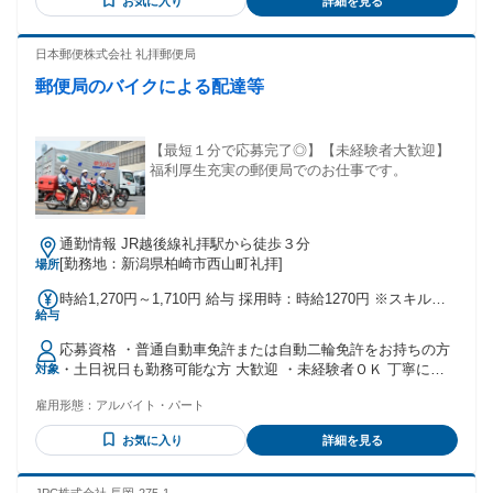
お気に入り
詳細を見る
27.45% 50代後半…44.47%
日本郵便株式会社 礼拝郵便局
郵便局のバイクによる配達等
【最短１分で応募完了◎】【未経験者大歓迎】
福利厚生充実の郵便局でのお仕事です。
通勤情報 JR越後線礼拝駅から徒歩３分
[勤務地：新潟県柏崎市西山町礼拝]
場所
時給1,270円～1,710円 給与 採用時：時給1270円 ※スキルに
給与
応じた評価（年2回）により最高時給1710円 ※交通費・夜勤
手当等支給/有休・賞与・昇給・正社員登用制度あり ※時給は
応募資格 ・普通自動車免許または自動二輪免許をお持ちの方
基本給1150円と別に手当120円（一定期間支給）を含みます
・土日祝日も勤務可能な方 大歓迎 ・未経験者ＯＫ 丁寧に仕
対象
※試用期間があります（２か月間・同条件）
事を教えます ・車通勤、バイク通勤ＯＫ ・通勤可能な方
雇用形態：
アルバイト・パート
お気に入り
詳細を見る