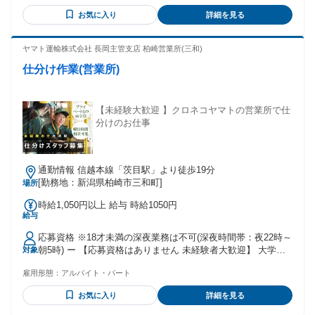
お気に入り
詳細を見る
ヤマト運輸株式会社 長岡主管支店 柏崎営業所(三和)
仕分け作業(営業所)
【未経験大歓迎 】クロネコヤマトの営業所で仕
分けのお仕事
通勤情報 信越本線「茨目駅」より徒歩19分
[勤務地：新潟県柏崎市三和町]
場所
時給1,050円以上 給与 時給1050円
給与
応募資格 ※18才未満の深夜業務は不可(深夜時間帯：夜22時～
朝5時) ー 【応募資格はありません 未経験者大歓迎】 大学生 /
対象
フリーター /主婦(夫) / 社会人 皆さん大歓迎です ◆短時間 /扶
雇用形態：
アルバイト・パート
養範囲内 /Wワーク・副業も相談可能 (一部社内規定による) ◆
ハローワークでお仕事探し中の方にもおすすめ ◆中高年の方
お気に入り
詳細を見る
も多数活躍しています。 【先輩スタッフさんの職歴例】 全く
違う業種から活躍している方が多いです ・飲食店で働いてい