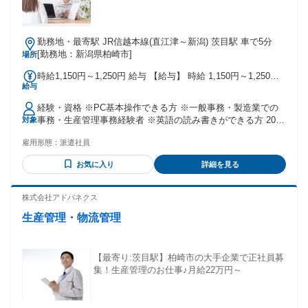
勤務地・最寄駅 JR信越本線(直江津～新潟) 茨目駅 車で5分
[勤務地：新潟県柏崎市]
場所
時給1,150円～1,250円 給与 【給与】 時給 1,150円～1,250円
給与
(通勤費別途支給)
経験・資格 ※PC基本操作できる方 ※一般事務・製造業での
事務・生産管理事務経験者 ※英語の読み書きができる方 20代
対象
～40代女性活躍中♪
雇用形態：
派遣社員
お気に入り
詳細を見る
株式会社アドバネクス
生産管理・物流管理
【最寄り:茨目駅】柏崎市の大手企業で正社員募
集！生産管理のお仕事♪月給22万円～