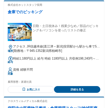
た方 ・コンビニやスーパーなどの販売接客をされていた方 ・
株式会社ホットスタッフ長岡
軽作業スタッフとして深夜バイトをされていた方 ・データ入
倉庫でのピッキング
力等の事務をされていた方 ・短期で倉庫内作業をされていた
方
日勤・土日祝休み！残業少なめ／部品のピッキ
ング＆パソコンを使ったリストの修正
アクセス JR信越本線(直江津～新潟)安田駅から駅から車で5分
駅から徒歩23分
[勤務地：〒945-1352新潟県柏崎市]
場所
時給1,180円以上 給与 時給 1180円以上 月収例198,240円～
給与
〈時給1,180円・実働8H＝9,440円〉×月21日 交通費：交通費
支給
資格 経験不問
対象
雇用形態：
派遣社員
お気に入り
詳細を見る
クロスウィルメディカル株式会社