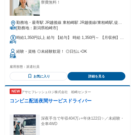
寮費無料！
勤務地・最寄駅 JR越後線 東柏崎駅 JR越後線/東柏崎駅,徒歩
15分 ★北陸自動車道道柏崎ICから車で10分 ★工場敷敷地内に
[勤務地：新潟県柏崎市]
場所
無料駐車場あり
時給1,350円以上 給与 【給与】 時給 1,350円～ 【月収例】
給与
240000円～260000円 ※試用期間あり(2週間)時給変動なし
【交通費】 ※月3万円まで支給
経験・資格 ◎未経験歓迎！ ◎日払いOK
対象
雇用形態：
派遣社員
お気に入り
詳細を見る
アサヒフレッシュロジ株式会社 柏崎センター
コンビニ配送夜間サービスドライバー
深夜手当で年収404万♪+年休122日✨／未経験・
全車4WD