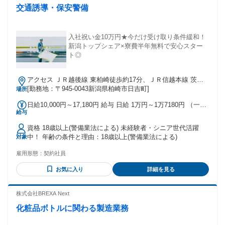
交通誘導・保安警備
入社祝い金10万円★今だけ受け取り条件緩和！
新潟トップシェア×寮費半年無料で安心スター
ト◎
アクセス ＪＲ越後線 東柏崎徒歩約17分、ＪＲ信越本線 茨目
出入口2徒歩約23分、ＪＲ越後線 柏崎徒歩約28分 東柏崎駅よ
[勤務地：〒945-0043新潟県柏崎市日吉町]
場所
り車で6分
日給10,000円～17,180円 給与 日給 1万円～1万7180円 （一律
給与
手当を含む） ※日給＝基本給＋各種手当 ※残業／夜勤／休日
出勤は割増し金額支給 ※燃料費支給（距離計算＋遠方手当有
資格 18歳以上(警備業法による) 未経験者・シニア世代活躍
り） ※車両費支給 交通費：交通費支給
中！ 年齢の条件と理由：18歳以上(警備業法による)
対象
雇用形態：
契約社員
お気に入り
詳細を見る
株式会社BREXA Next
化粧品ボトルに関わる製造業務