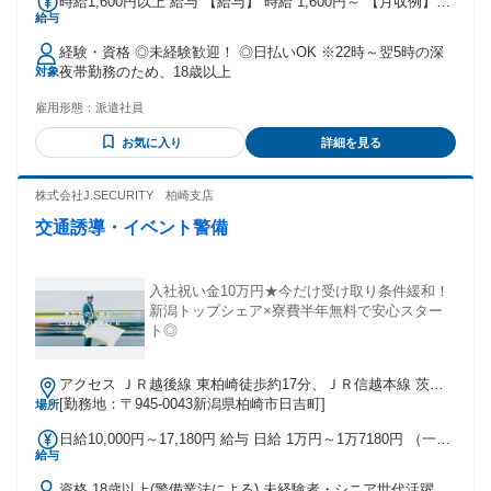
時給1,600円以上 給与 【給与】 時給 1,600円～ 【月収例】
給与
300000円～320000円 ※試用期間あり(2週間)時給変動なし
【交通費】 ※月3万円まで支給
経験・資格 ◎未経験歓迎！ ◎日払いOK ※22時～翌5時の深
夜帯勤務のため、18歳以上
対象
雇用形態：
派遣社員
お気に入り
詳細を見る
株式会社J.SECURITY 柏崎支店
交通誘導・イベント警備
入社祝い金10万円★今だけ受け取り条件緩和！
新潟トップシェア×寮費半年無料で安心スター
ト◎
アクセス ＪＲ越後線 東柏崎徒歩約17分、ＪＲ信越本線 茨目
出入口2徒歩約23分、ＪＲ越後線 柏崎徒歩約28分 東柏崎駅よ
[勤務地：〒945-0043新潟県柏崎市日吉町]
場所
り車で6分
日給10,000円～17,180円 給与 日給 1万円～1万7180円 （一律
給与
手当を含む） ※日給＝基本給＋各種手当 ※残業／夜勤／休日
出勤は割増し金額支給 ※燃料費支給（距離計算＋遠方手当有
資格 18歳以上(警備業法による) 未経験者・シニア世代活躍