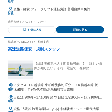
給与
優遇 ※交通費込
資格・経験 フォークリフト運転免許 普通自動車免許
対象
雇用形態：
アルバイト・パート
お気に入り
詳細を見る
株式会社J.SECURITY 柏崎支店
高速道路保安・規制スタッフ
【経験者優遇求人！即昇給可能！】「詳しい条
件が知りたい」それ、電話で一発解決！
アクセス ＪＲ越後線 東柏崎徒歩約17分、ＪＲ信越本線 茨目
出入口2徒歩約23分、ＪＲ越後線 柏崎徒歩約28分 東柏崎駅よ
[勤務地：〒945-0043新潟県柏崎市日吉町]
場所
り車で6分
日給11,900円～17,180円 給与 日給 1万1900円～1万7180円
給与
（一律手当を含む） 日給10,000円～17,180円 ※日給＝基本給
＋各種手当 ※残業／夜勤／休日出勤は割増し金額支給 ※燃料
資格 18歳以上(警備業法による) 未経験者・シニア世代活躍
費支給（距離計算＋遠方手当有り） ※車両費支給 【研修につ