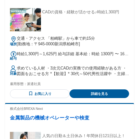
CADの資格・経験が活かせる♪時給1,300円
交通・アクセス 「柏崎駅」から車で約15分
[勤務地：〒945-0000新潟県柏崎市]
場所
時給1,300円～1,625円 給与詳細 基本給：時給 1300円 〜 1625
給与
円 ＊昇給 ＊賞与 ＊通勤手当支給 ＊退職金制度あり ＊即払い
（日払い） ＊残業代全額支給
求めている人材 ・3次元CADの実務での使用経験がある方 ・
図面をおこせる方 *【歓迎】* 30代～50代男性活躍中 ・主婦
対象
（夫）活躍中 ・フリーター ・ブランクOK ・学歴不問 ・経歴
雇用形態：
派遣社員
不問 *【こんな方におすすめ】* ・未経験でも安定的に稼げる
仕事がしたい！ ・誰かの役に立つ仕事がしたい！ ・社会イン
お気に入り
詳細を見る
フラを支える仕事がしたい！ ・将来のキャリア形成を考えて
いる方 ・福利厚生の充実した企業で働きたい！ ・お休みをし
っかり確保してお仕事したい方！ ・友達同士やカップルで働
株式会社BREXA Next
きたい方！
金属製品の機械オペレーターや検査
人気の日勤＆土日休み！年間休日121日以上！