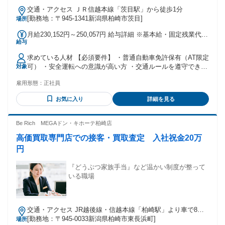
交通・アクセス ＪＲ信越本線「茨目駅」から徒歩1分
[勤務地：〒945-1341新潟県柏崎市茨目]
場所
月給230,152円～250,057円 給与詳細 ※基本給・固定残業代・
給与
一律手当の総額 基本給：月給 18万1440円 〜 19万4400円 固
定残業代：あり 1ヶ月あたり3万352円 〜 3万2977円（固定残
求めている人材 【必須要件】 ・普通自動車免許保有（AT限定
業時間：1ヶ月あたり21時間） 固定残業時間を超えた勤務時
可） ・安全運転への意識が高い方 ・交通ルールを遵守できる
対象
間については別途残業代を支給する 【一律手当】 全員に一律
方 【歓迎要件】 ・8t限定中型免許以上保有者 ・準中型自動車
で支払われる通勤・皆勤・家族手当金額：なし 全員に一律で
雇用形態：
正社員
免許保有者 ・コンビニ配送の経験 ・工場間輸送の経験 ・長
支払われるその他手当金額：あり 1ヶ月あたり1万8360円 〜 2
距離運転の経験 ・ルート配送の経験 ・食品配送の経験 【求
万2680円 賞与(年2回)/前年実績2か月分 昇給
お気に入り
詳細を見る
める人物像】 ・地道にコツコツと業務に取り組める方 ・決め
られたルートで安定的に働きたい方 ・正社員として長く腰を
据えて働きたい方 ・責任感を持って業務に取り組める方 ・困
Be Rich MEGAドン・キホーテ柏崎店
った時に周囲に相談できる協調性のある方 年齢の条件と理
高価買取専門店での接客・買取査定 入社祝金20万
由：あり（例外事由1号・60歳未満（定年のため））
円
『どうぶつ家族手当』など温かい制度が整って
いる職場
交通・アクセス JR越後線・信越本線「柏崎駅」より車で8分
＊MEGAドン・キホーテ柏崎内
[勤務地：〒945-0033新潟県柏崎市東長浜町]
場所