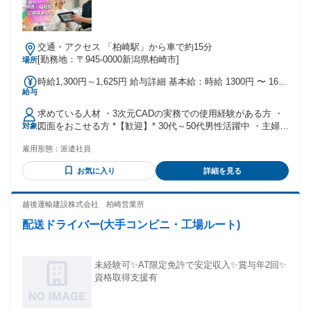
交通・アクセス 「柏崎駅」から車で約15分
[勤務地：〒945-0000新潟県柏崎市]
場所
時給1,300円～1,625円 給与詳細 基本給：時給 1300円 〜 1625
給与
円 ＊昇給 ＊賞与 ＊通勤手当支給 ＊退職金制度あり ＊即払い
（日払い） ＊残業代全額支給
求めている人材 ・3次元CADの実務での使用経験がある方 ・
図面をおこせる方 *【歓迎】* 30代～50代男性活躍中 ・主婦
対象
（夫）活躍中 ・フリーター ・ブランクOK ・学歴不問 ・経歴
雇用形態：
派遣社員
不問 *【こんな方におすすめ】* ・未経験でも安定的に稼げる
仕事がしたい！ ・誰かの役に立つ仕事がしたい！ ・社会イン
お気に入り
詳細を見る
フラを支える仕事がしたい！ ・将来のキャリア形成を考えて
いる方 ・福利厚生の充実した企業で働きたい！ ・お休みをし
っかり確保してお仕事したい方！ ・友達同士やカップルで働
越後運輸建設株式会社 柏崎営業所
きたい方！
配送ドライバー(大手コンビニ・工場ルート)
未経験可✨AT限定免許で安定収入✨賞与年2回✨
資格取得支援有