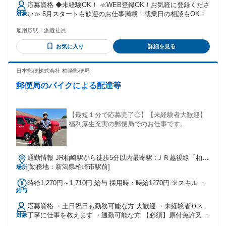
応募資格 ◆未経験OK！ ≪WEB登録OK！お気軽に登録くださ
い≫ 5月スタートも歓迎のお仕事満載！就業日の相談もOK！
対象
雇用形態：
派遣社員
お気に入り
詳細を見る
日本郵便株式会社 柏崎郵便局
郵便局のバイクによる配達等
【最短１分で応募完了◎】【未経験者大歓迎】
福利厚生充実の郵便局でのお仕事です。
通勤情報 JR柏崎駅から徒歩5分以内最寄駅 :ＪＲ越後線「柏崎
駅」ＪＲ信越本線「柏崎駅」その他
[勤務地：新潟県柏崎市駅前]
場所
時給1,270円～1,710円 給与 採用時：時給1270円 ※スキルに
給与
応じた評価（年2回）により最高時給1710円 ※交通費・夜勤
手当等支給/有休・賞与・昇給・正社員登用制度あり ※時給は
応募資格 ・土日祝日も勤務可能な方 大歓迎 ・未経験者ＯＫ
基本給1150円と別に手当120円（一定期間支給）を含みます
丁寧に仕事を教えます ・通勤可能な方 【必須】原付免許又は
対象
※試用期間があります（２か月間・同条件）
普通自動車免許 【あれば尚可】小型普通二輪免許以上（AT限