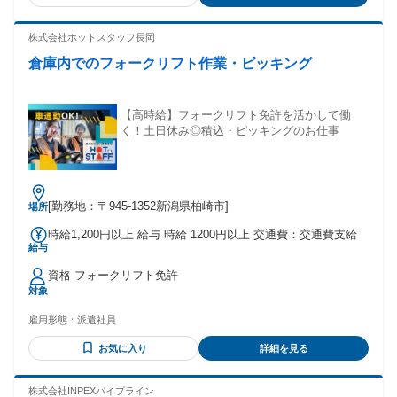
も歓迎しています。 「まずは話を聞いてみたい」という段階
でのご応募もお待ちしています。
株式会社ホットスタッフ長岡
倉庫内でのフォークリフト作業・ピッキング
【高時給】フォークリフト免許を活かして働
く！土日休み◎積込・ピッキングのお仕事
[勤務地：〒945-1352新潟県柏崎市]
場所
時給1,200円以上 給与 時給 1200円以上 交通費：交通費支給
給与
資格 フォークリフト免許
対象
雇用形態：
派遣社員
お気に入り
詳細を見る
株式会社INPEXパイプライン