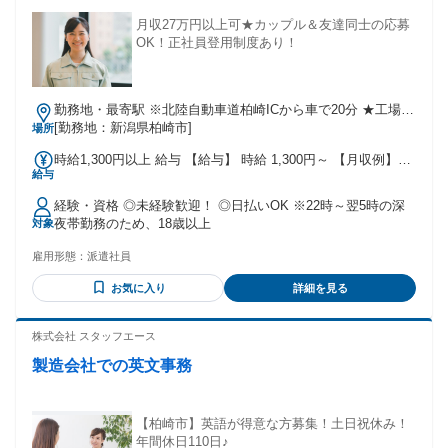
月収27万円以上可★カップル＆友達同士の応募
OK！正社員登用制度あり！
勤務地・最寄駅 ※北陸自動車道柏崎ICから車で20分 ★工場敷
地内に無料駐車場あり
[勤務地：新潟県柏崎市]
場所
時給1,300円以上 給与 【給与】 時給 1,300円～ 【月収例】
給与
240000円～260000円 ※試用期間あり(2週間)時給変動なし
【交通費】 ※月3万円まで支給
経験・資格 ◎未経験歓迎！ ◎日払いOK ※22時～翌5時の深
夜帯勤務のため、18歳以上
対象
雇用形態：
派遣社員
お気に入り
詳細を見る
株式会社 スタッフエース
製造会社での英文事務
【柏崎市】英語が得意な方募集！土日祝休み！
年間休日110日♪