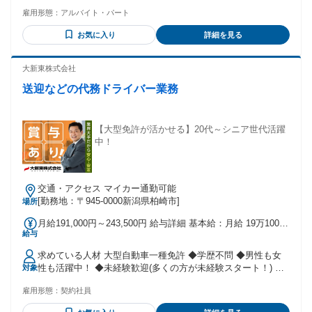
も女性も活躍中！ ◆異業種から入社された方も多数活躍中！
雇用形態：
アルバイト・パート
＜こんな方大歓迎！＞ ✅マイクロバス・ハイエース・スクー
ルバスの運転経験がある方 ✅ 送迎・バス運転・運転手の経験
お気に入り
詳細を見る
を活かしたい方 ✅運転が好きな方・運転が得意な方 ✅女性・
男性問わず年齢不問で長く働きたい方 ※あくまでも歓迎条件
になります。お気軽にご応募くださいね✨ ＜働いているスタ
大新東株式会社
ッフの年齢構成比＞ 30代未満…2.18% 30代前半…2.77% 30代
送迎などの代務ドライバー業務
後半…3.14% 40代前半…6.65% 40代後半…13.35% 50代前
半…27.45% 50代後半…44.47%
【大型免許が活かせる】20代～シニア世代活躍
中！
交通・アクセス マイカー通勤可能
[勤務地：〒945-0000新潟県柏崎市]
場所
月給191,000円～243,500円 給与詳細 基本給：月給 19万1000
給与
円 〜 24万3500円 固定残業代：なし 【一律手当】 全員に一律
で支払われる通勤・皆勤・家族手当金額：あり 全員に一律で
求めている人材 大型自動車一種免許 ◆学歴不問 ◆男性も女
支払われるその他手当金額：あり 詳細は社会保険 / 福利厚生
性も活躍中！ ◆未経験歓迎(多くの方が未経験スタート！) ◆
対象
に記載
異業種から入社された方も多数活躍中！ ＜働いているスタッ
雇用形態：
契約社員
フの年齢構成比＞ 30代未満…2.18% 30代前半…2.77% 30代後
半…3.14% 40代前半…6.65% 40代後半…13.35% 50代前半…