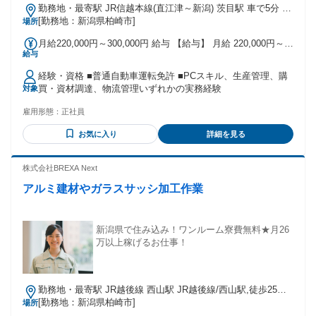
勤務地・最寄駅 JR信越本線(直江津～新潟) 茨目駅 車で5分 JR
弥彦線 北三条駅
[勤務地：新潟県柏崎市]
場所
月給220,000円～300,000円 給与 【給与】 月給 220,000円～
給与
300,000円 ※経験を考慮致します！ ★昇給・賞与あり
経験・資格 ■普通自動車運転免許 ■PCスキル、生産管理、購
買・資材調達、物流管理いずれかの実務経験
対象
雇用形態：
正社員
お気に入り
詳細を見る
株式会社BREXA Next
アルミ建材やガラスサッシ加工作業
新潟県で住み込み！ワンルーム寮費無料★月26
万以上稼げるお仕事！
勤務地・最寄駅 JR越後線 西山駅 JR越後線/西山駅,徒歩25分
※北陸自動車道西山ICから車で1分 ※最寄り停留所から徒歩で
[勤務地：新潟県柏崎市]
場所
3分 ★工場敷地内に無料駐車場あり