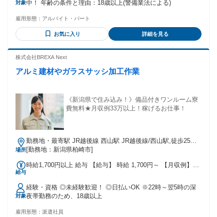
中！ 年齢の条件と理由：18歳以上(警備業法による)
対象
いて】 ■法定研修（20時間）：21,000円 →基本と安全対策を
覚える期間 ■トレイニー期間（30～50日）：8,900円＋車両手
雇用形態：
アルバイト・パート
当 →自分らしい働き方を決定する期間 （期間は能力・経験に
より短縮） （入社祝い金含む）※警備・交通誘導経験者は、
お気に入り
詳細を見る
法定研修およびトレイニー期間が無しまたは短縮される可能
性があります。面接にてご確認くださいませ。
株式会社BREXA Next
アルミ建材やガラスサッシ加工作業
《新潟県で住み込み！》備品付きワンルーム寮
費無料★月収例33万以上！稼げるお仕事！
勤務地・最寄駅 JR越後線 西山駅 JR越後線/西山駅,徒歩25分
※北陸自動車道西山ICから車で1分 ※最寄りバス停留所から徒
[勤務地：新潟県柏崎市]
場所
歩で3分 ★工場敷地内に無料駐車場あり
時給1,700円以上 給与 【給与】 時給 1,700円～ 【月収例】
給与
320000円～340000円 ※試用期間あり(2週間)時給変動なし
【交通費】 ※月3万円まで支給
経験・資格 ◎未経験歓迎！ ◎日払いOK ※22時～翌5時の深
夜帯勤務のため、18歳以上
対象
雇用形態：
派遣社員