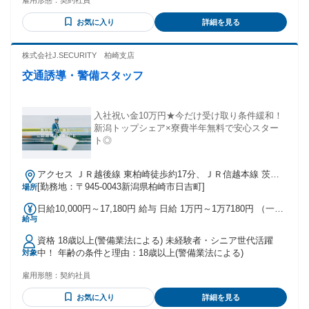
雇用形態：
契約社員
65歳未満まで）があるため。
業費＋車両手当＋燃料費）
お気に入り
詳細を見る
株式会社J.SECURITY 柏崎支店
交通誘導・警備スタッフ
入社祝い金10万円★今だけ受け取り条件緩和！
新潟トップシェア×寮費半年無料で安心スター
ト◎
アクセス ＪＲ越後線 東柏崎徒歩約17分、ＪＲ信越本線 茨目
出入口2徒歩約23分、ＪＲ越後線 柏崎徒歩約28分 東柏崎駅よ
[勤務地：〒945-0043新潟県柏崎市日吉町]
場所
り車で6分
日給10,000円～17,180円 給与 日給 1万円～1万7180円 （一律
給与
手当を含む） ※日給＝基本給＋各種手当 ※残業／夜勤／休日
出勤は割増し金額支給 ※燃料費支給（距離計算＋遠方手当有
資格 18歳以上(警備業法による) 未経験者・シニア世代活躍
り） ※車両費支給 交通費：交通費支給
中！ 年齢の条件と理由：18歳以上(警備業法による)
対象
雇用形態：
契約社員
お気に入り
詳細を見る