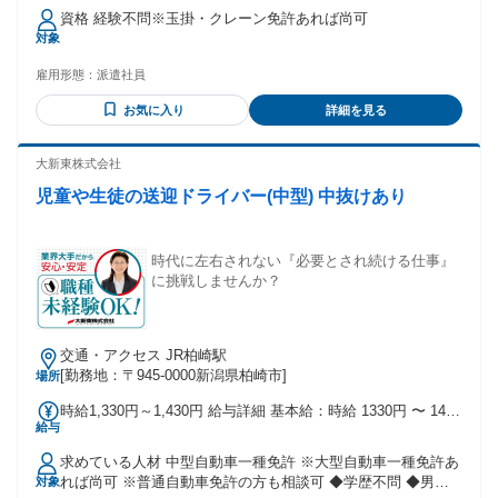
資格 経験不問※玉掛・クレーン免許あれば尚可
対象
雇用形態：
派遣社員
お気に入り
詳細を見る
大新東株式会社
児童や生徒の送迎ドライバー(中型) 中抜けあり
時代に左右されない『必要とされ続ける仕事』
に挑戦しませんか？
交通・アクセス JR柏崎駅
[勤務地：〒945-0000新潟県柏崎市]
場所
時給1,330円～1,430円 給与詳細 基本給：時給 1330円 〜 1430
給与
円
求めている人材 中型自動車一種免許 ※大型自動車一種免許あ
れば尚可 ※普通自動車免許の方も相談可 ◆学歴不問 ◆男性
対象