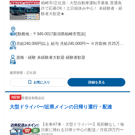
柏崎市/正社員・大型自動車運転手募集 普通免
許で応募OK！土日祝休み中心！ 未経験者・経
験者大歓迎★
[勤務地：〒945-0017新潟県柏崎市荒浜]
場所
月給240,000円以上 給与 月給240,000円〜 ※月収例:月25万円
給与
～（１年目）
資格・経験 未経験者大歓迎 経験者歓迎
対象
雇用形態：
正社員
お気に入り
詳細を見る
寿運送有限会社
大型ドライバー/近県メインの日帰り運行・配達
【全車AT車・大型ドライバー】長距離なし！毎
日家に帰れる日帰り中心の配送／月収28万円〜