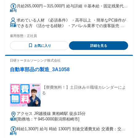
月給265,000円～315,000円 給与詳細 ※基本給・固定残業代の
給与
総額 基本給：月給 21万3000円 〜 26万3000円 固定残業代：
あり 1ヶ月あたり5万2000円（固定残業時間：1ヶ月あたり22
求めている人材 《必須条件》 ・高卒以上 ・簡単なPC操作が
時間） 固定残業時間を超えた勤務時間については別途残業代
できる方 《活かせる経験》 ・アパレル業界での接客販売 ・
対象
を支給する 【一律手当】 全員に一律で支払われる通勤・皆
カフェなど飲食店でのアルバイト ・ネットショップ/ECサイ
勤・家族手当金額：なし 全員に一律で支払われるその他手当
雇用形態：
正社員
トの運営 ・オークションやフリマアプリへの出品 ・市場調査
金額：なし 【インセンティブ支給あり】 売上達成店舗にはイ
の業務経験 ・コンサルティング営業経験 ハローワークなどで
ンセンティブ支給あり！ 成果をしっかり評価される環境です
お気に入り
詳細を見る
お仕事お探し中の方も ぜひお気軽にご応募ください！ ＼＼
◎
下記に当てはまる方は大歓迎 ／／ ・聞き上手、話し上手な方
・声や笑顔を褒められたことがある方 ・個性を活かした仕事
日研トータルソーシング株式会社
をお探しの方 ・イチから新しい業界で挑戦したい方 ・接客業
自動車部品の製造_3A1058
や販売業を活かして働きたい方 ・ノルマに追われず接客職を
純粋に楽しみたい方 ・調べ物やデータ分析をすることが好き
な方 ・リサーチや検索が得意な方
【寮費無料！】土日休み※職場カレンダーによ
る
アクセス JR越後線 東柏崎駅 徒歩15分
[勤務地：〒945-0000新潟県柏崎市]
場所
時給1,300円 給与 時給 1300円 別途交通費支給 交通費：交通
給与
費支給