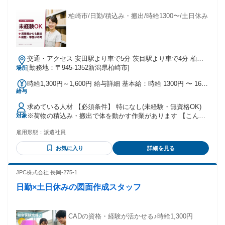
できる方 ・社内外の関係者と円滑なコミュニケーションを図
り、調整・合意形成ができる方 ・法令および社内規程を遵守
柏崎市/日勤/積込み・搬出/時給1300〜/土日休み
し、コンプライアンス意識を持って業務に取り組める方 ・課
題に対して主体的に取り組み、解決に導く行動力を有する方
・チームワークを重視し、周囲と協力しながら業務を推進で
きる方 【学歴】 ・高校卒以上
交通・アクセス 安田駅より車で5分 茨目駅より車で4分 柏崎
ICより車で6分
[勤務地：〒945-1352新潟県柏崎市]
場所
時給1,300円～1,600円 給与詳細 基本給：時給 1300円 〜 1600
給与
円 時給1,300円～1,600円 ・交通費規定支給 ・週払い制度あり
求めている人材 【必須条件】 特になし(未経験・無資格OK)
※荷物の積込み・搬出で体を動かす作業があります 【こんな
対象
方にピッタリ】 ✅ 体を動かして働きたい方 ✅ しっかり稼ぎ
雇用形態：
派遣社員
たい方 ✅ 土日に休みたい方 ✅ 体力に自信がある方 経歴や学
歴は問いません。異業種からの転職、ブランクからの復帰も
お気に入り
詳細を見る
歓迎しています。 「まずは話を聞いてみたい」という段階で
のご応募もお待ちしています。
JPC株式会社 長岡-275-1
日勤×土日休みの図面作成スタッフ
CADの資格・経験が活かせる♪時給1,300円