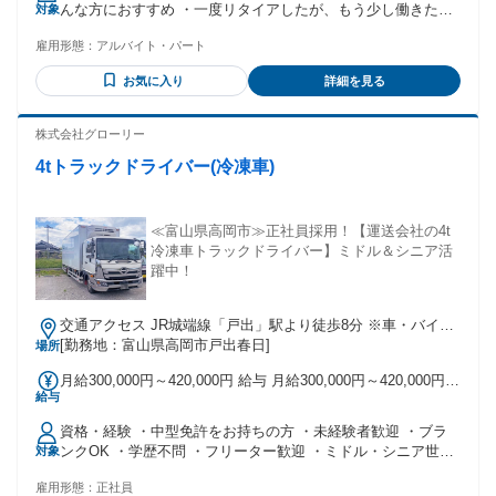
んな方におすすめ ・一度リタイアしたが、もう少し働きたい
対象
方 ・年金＋αで収入を増やしたい方 ・体に無理なく働きたい
雇用形態：
アルバイト・パート
方 ・ドライバー経験・生コン経験を活かしたい方
お気に入り
詳細を見る
株式会社グローリー
4tトラックドライバー(冷凍車)
≪富山県高岡市≫正社員採用！【運送会社の4t
冷凍車トラックドライバー】ミドル＆シニア活
躍中！
交通アクセス JR城端線「戸出」駅より徒歩8分 ※車・バイク
通勤OK（無料駐車場あり）
[勤務地：富山県高岡市戸出春日]
場所
月給300,000円～420,000円 給与 月給300,000円～420,000円
給与
（能力による） ※歩合給＋各種手当別途支給 各種手当 ・無
事故手当（月1万円＋年末別途支給） ・資格手当 ・深夜手当
資格・経験 ・中型免許をお持ちの方 ・未経験者歓迎 ・ブラ
・残業手当 モデル年収 入社5年目（38歳）：年収470万円 入
ンクOK ・学歴不問 ・フリーター歓迎 ・ミドル・シニア世代
対象
社12年目（46歳）：年収480万円
活躍中 「免許はあるけど実務経験がない」 そんな方も大歓迎
雇用形態：
正社員
です。