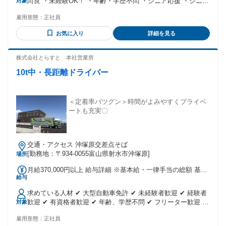
尚良 ・未経験OK！ ・年齢・学歴不問 ・シニア応援 ・シニア
対象
律手当】 全員に一律で支払われる通勤・皆勤・家族手当金
活躍中 ＼＼こんな経験があれば尚好」／／ ・トラック運転手
額：なし 全員に一律で支払われるその他手当金額：なし ※一
雇用形態：
正社員
・配送ドライバー ・大型ドライバー ・ルート配送 ・運送業
律無事故手当含む ※月20時間分、5万円の固定残業手当含
・長距離ドライバー 中途入社50%以上/ノルマなし/学歴不問/
む、超過分別途支給
お気に入り
詳細を見る
フリーター歓迎/ブランクOK/経験不問/未経験者歓迎/業界未経
験者歓迎/経験者歓迎/有資格者歓迎/資格取得支援あり/業界未
経験歓迎/女性が活躍中
株式会社とらすと 本社営業所
10t中・長距離ドライバー
＜定着率バツグン＞時間がよみやすくプライベ
ートも充実〇
交通・アクセス 沖塚原交差点そば
[勤務地：〒934-0055富山県射水市沖塚原]
場所
月給370,000円以上 給与詳細 ※基本給・一律手当の総額 基本
給与
給：月給 36万円 〜 固定残業代：なし 【一律手当】 全員に一
律で支払われる通勤・皆勤・家族手当金額：なし 全員に一律
求めている人材 ✔ 大型自動車免許 ✔ 未経験者歓迎 ✔ 経験者
で支払われるその他手当金額：あり 1ヶ月あたり1万円 ◆一律
歓迎 ✔ 有資格者歓迎 ✔ 年齢、学歴不問 ✔ フリーター歓迎 ✔
対象
無事故手当1万円含む
シニア応援 ✔ シニア活躍中 ⏩こんな経験があれば尚好⏩ ―･
雇用形態：
正社員
―･―･―･―･―･―･―･―･― ・トラック運転手 ・配送ドラ