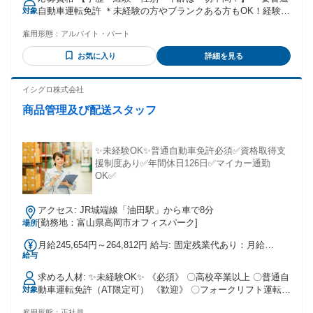
自動車運転免許 ＊未経験の方やブランクある方もOK！経験者
対象
は大歓迎 ＊30代～60代の若手～中高年の幅広い年代の方が活
雇用形態：
アルバイト・パート
躍中！ ※18歳以上の方（法令による） ＜下記に当てはまる方
はぜひ！＞ ＊車の運転が好き ＊早朝の時間帯を有効活用して
お気に入り
詳細を見る
稼ぎたい ＊配達や配送、運送業、ドライバーなどの経験を活
かしたい
イシグロ株式会社
商品管理及び配送スタッフ
✨未経験OK✨普通自動車免許必須✅資格取得支
援制度あり✅年間休日126日✅マイカー通勤
OK✅
アクセス: JR城端線「油田駅」から車で8分
[勤務地：富山県高岡市オフィスパーク]
場所
月給245,654円～264,812円 給与: 固定残業代あり：月給
給与
￥245,654 〜 ￥264,812は1か月当たりの固定残業代
￥33,314〜￥35,912（20時間相当分）を含む。20時間を超え
求める人材: ✨未経験OK✨ 《必須》 〇高校卒業以上 〇普通自
る残業代は追加で支給する。 〇昇給あり 〇賞与あり（計5ヶ
動車運転免許（AT限定可） 《歓迎》 〇フォークリフト運転技
対象
月分） 〇交通費全額支給
能者 〇玉掛技能者 〇天井クレーン資格をお持ちの方 〇経験
雇用形態：
正社員