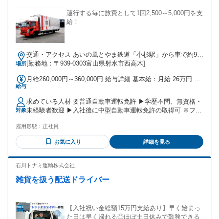
経験者は歓迎！】 ＊配達・軽貨物ドライバー・ルート配送 ＊
4tドライバー・中型ドライバー ＊トラック運転手・運送業・
運行する毎に旅費として1回2,500～5,000円を支
運送会社 などの経験があれば活かせます！ ※※上記経験の雇
給！
用形態は問いません！※※ 年齢の条件と理由：あり（例外事
由2号・18歳以上(労働基準法)）
交通・アクセス あいの風とやま鉄道「小杉駅」から車で約9分
／「呉羽駅」から車で約11分
[勤務地：〒939-0303富山県射水市西高木]
場所
月給260,000円～360,000円 給与詳細 基本給：月給 26万円 〜
給与
36万円 固定残業代：なし 【一律手当】 全員に一律で支払わ
れる通勤・皆勤・家族手当金額：なし 全員に一律で支払われ
求めている人材 要普通自動車運転免許 ▶学歴不問、無資格・
るその他手当金額：なし ※別途、交通費・各種手当（役職手
未経験者歓迎 ▶入社後に中型自動車運転免許の取得可 ※フォ
対象
当、家族手当、資格手当・旅費）支給
ークリフト免許、 中型・大型自動車免許をお持ちの方優遇
雇用形態：
正社員
お気に入り
詳細を見る
石川トナミ運輸株式会社
雑貨を扱う配送ドライバー
【入社祝い金総額15万円支給あり】早く始まっ
た日は早く帰れる◎ほぼ土日休みで勤務できる