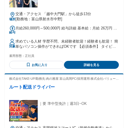
交通・アクセス 「越中大門駅」から徒歩13分
[勤務地：富山県射水市中野]
場所
月給260,000円～500,000円 給与詳細 基本給：月給 26万円 〜
給与
50万円 固定残業代：なし 【一律手当】 全員に一律で支払わ
れる通勤・皆勤・家族手当金額：なし 全員に一律で支払われ
求めている人材 学歴不問、未経験者歓迎！経験者も歓迎！ 簡
るその他手当金額：なし 上記を超える時間外労働分は追加で
単なパソコン操作ができればOKです 【必須条件】 タイピン
対象
支給 給与は経験・能力を考慮して決定いたします。 ▼給与に
グやメール返信、ネット検索などができる程度のPCスキル
プラスしてもらえる手当 ・特別手当 ・役職手当 ▼インセン
雇用形態：
正社員
【活かせるスキルや経験】 ・営業職や接客業などの実務経験
ティブ実績 入社1年目のインセンティブ（昨年度1年間の実
・介護職などの実務経験（ご高齢者のお客様が多いため） ・
績） 平均；1,456,621円 ※年間300万超える社員の方もいま
お気に入り
詳細を見る
宝飾店や高級時計、ブランド店などでの勤務経験 ・買い取り
す！ ★賞与：年2回 ＼支給例／ 1回の賞与で80万円～100万円
専門店など同職種の実務経験 【こんな方は大歓迎】 ・人と接
の支給実績あり ＼入社時の想定年収／ 年収350万円～600万円
することが好きな方 ・お客様との会話、やり取りを楽しめる
株式会社TAKE-UP/勤務先:肉の雅屋 富山高岡PC/採用運用:株式会社バリューネ
方 ・好奇心旺盛で、何か面白いことがしてみたい方 ・ブラン
ットワーク
ルート配送ドライバー
ド品、宝飾品、時計などが好きな方
｜要 準中型免許｜週3日~OK
交通・アクセス 高岡砺波スマートIC（能越自動車道）から約