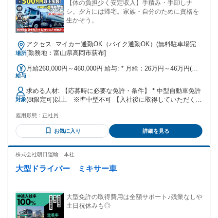
【体の負担少く安定収入】手積み・手卸しナ
シ。夕方には帰宅。家族・自分のために資格を
生かそう。
アクセス: マイカー通勤OK（バイク通勤OK）(無料駐車場完
備) ·通勤時間はラッシュ時間外。そのため、少し距離があっ
[勤務地：富山県高岡市荻布]
場所
ても通勤は比較的スムーズです。本社営業所(高岡市)は小矢部
月給260,000円～460,000円 給与: * 月給：26万円～46万円(各
市・射水市・富山市・石川県津幡町、金沢営業所は小松市・
給与
種手当含む) * 昇給年1回／賞与年2回(30万～100万円以上) * 通
白山市(鶴来地区)・富山県小矢部市から通勤している社員も多
勤手当 (上限20,900円/月) * 無事故表彰・永年勤続表彰制度あ
くいます。
求める人材: 【応募時に必要な免許・条件】 * 中型自動車免許
り * けん引免許所持者優遇、資格取得後は手当支給
(8t限定可)以上 ※準中型不可 【入社後に取得していただく資
対象
格】※会社支援あり/規定あり * 石油製品：大型自動車免許、
雇用形態：
正社員
危険物取扱者(丙種) けん引免許をお持ちの方は給料もUP！運
行管理者などの資格も免許取得支援対象です。 「中途入社で
お気に入り
詳細を見る
未経験」「ブランクあり」「60代シニア」も活躍中！
株式会社朝日運輸 本社
大型ドライバー ミキサー車
大型免許の取得費用は全額サポート♪残業なしや
土日祝休みも◎