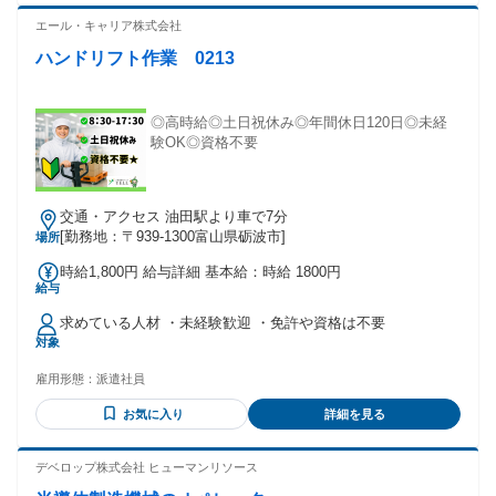
経験からドライバーとして働きたい方 ・体に無理なく働きた
い方 ・新しいことに挑戦したい方 ・アクティブな方 ・ブラ
エール・キャリア株式会社
ンクのある方 ・長く勤めたい方 ・ハローワークでお仕事をお
ハンドリフト作業 0213
探し中の方 ・Uターン就職をお考えの方 ＼こんな方にもオス
スメ／ 運送業界で社会貢献がしたい方 配送ドライバー・軽貨
物ドライバー経験者 ルート配送・運転手・トラック運転手・
配達 配送経験者 大型ドライバー・ルート配送ドライバーの経
◎高時給◎土日祝休み◎年間休日120日◎未経
験がある方 運転スキルを活かしたい方 勤務条件が高収入・土
験OK◎資格不要
日祝休み・正社員をお探しの方 Uターン・Iターン希望の方 子
育て卒業により社会復帰・職場復帰をお考えの方
交通・アクセス 油田駅より車で7分
[勤務地：〒939-1300富山県砺波市]
場所
時給1,800円 給与詳細 基本給：時給 1800円
給与
求めている人材 ・未経験歓迎 ・免許や資格は不要
対象
雇用形態：
派遣社員
お気に入り
詳細を見る
デベロップ株式会社 ヒューマンリソース