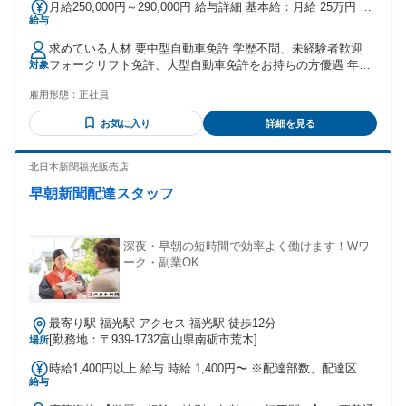
月給250,000円～290,000円 給与詳細 基本給：月給 25万円 〜
給与
29万円 固定残業代：なし 【一律手当】 全員に一律で支払わ
れる通勤・皆勤・家族手当金額：なし 全員に一律で支払われ
求めている人材 要中型自動車免許 学歴不問、未経験者歓迎
るその他手当金額：なし ※別途下記手当支給（およそ20,000
フォークリフト免許、大型自動車免許をお持ちの方優遇 年齢
対象
～40,000円） ・時間外(残業)手当 ・役職手当
の条件と理由：あり（例外事由3号のイ・40歳未満（長期勤続
雇用形態：
正社員
によるキャリア形成のため））
お気に入り
詳細を見る
北日本新聞福光販売店
早朝新聞配達スタッフ
深夜・早朝の短時間で効率よく働けます！Wワ
ーク・副業OK
最寄り駅 福光駅 アクセス 福光駅 徒歩12分
[勤務地：〒939-1732富山県南砺市荒木]
場所
時給1,400円以上 給与 時給 1,400円〜 ※配達部数、配達区域
給与
により変動します。 試用・研修 試用・研修の有無：どちらも
なし