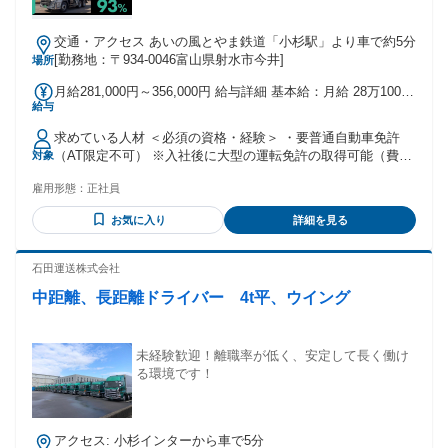
交通・アクセス あいの風とやま鉄道「小杉駅」より車で約5分
[勤務地：〒934-0046富山県射水市今井]
場所
月給281,000円～356,000円 給与詳細 基本給：月給 28万1000
給与
円 〜 35万6000円 固定残業代：なし 【一律手当】 全員に一律
で支払われる通勤・皆勤・家族手当金額：なし 全員に一律で
求めている人材 ＜必須の資格・経験＞ ・要普通自動車免許
支払われるその他手当金額：なし ＋各種手当 各種手当内容
（AT限定不可） ※入社後に大型の運転免許の取得可能（費用
対象
・運行手当1,300～2,500円／日 ・通勤手当15,000円上限 ・役
は当社負担） ※学歴・経験不問、未経験者大歓迎 ＜こんな方
職手当 ・無事故手当 ・時間外手当
雇用形態：
正社員
におすすめ＞ ・運転が好きな方、車が好きな方 ・日帰りのド
ライバーとして働きたい ・長期連休が欲しい ・安定した基盤
お気に入り
詳細を見る
のある企業で働きたい ・未経験からドライバーとして働きた
い ・体に無理なく働きたい ・新しいことに挑戦したい ・ア
クティブだ ・ブランクがある ・長く勤めたい ・ワークライ
石田運送株式会社
フバランスを大切にしたい ・ハローワークでお仕事をお探し
中距離、長距離ドライバー 4t平、ウイング
中の方 ・Uターン就職をお考えの方 ＼こんな方にもオススメ
／ 運送業界で社会貢献がしたい方 配送ドライバー・軽貨物ド
ライバー経験者 ルート配送・運転手・トラック運転手・配達
配送経験者 大型ドライバー・ルート配送ドライバーの経験が
未経験歓迎！離職率が低く、安定して長く働け
ある方 運転スキルを活かしたい方 勤務条件が高収入・土日祝
る環境です！
休み・正社員をお探しの方 Uターン・Iターン希望の方 子育て
卒業により社会復帰・職場復帰をお考えの方
アクセス: 小杉インターから車で5分