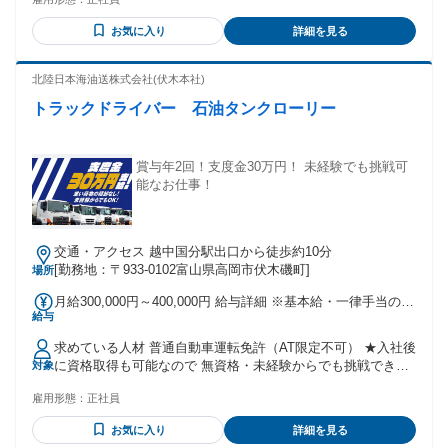
者歓迎 〇ブランクOK 〇ハローワークで求職中の方
お気に入り
詳細を見る
北陸日本海油送株式会社(伏木本社)
トラックドライバー 石油タンクローリー
賞与年2回！支度金30万円！ 未経験でも挑戦可
能なお仕事！
交通・アクセス 越中国分駅出口から徒歩約10分
[勤務地：〒933-0102富山県高岡市伏木磯町]
場所
月給300,000円～400,000円 給与詳細 ※基本給・一律手当の総
給与
額 基本給：月給 21万8000円 〜 29万2700円 固定残業代：な
し 【一律手当】 全員に一律で支払われる通勤・皆勤・家族手
求めている人材 普通自動車運転免許（AT限定不可） ★入社後
当金額：なし 全員に一律で支払われるその他手当金額：あり
に資格取得も可能なので 無資格・未経験からでも挑戦できる
対象
1ヶ月あたり8万2000円 〜 10万7300円 手当：家族手当(配偶者
★ ※資格取得支援は大型免許、けん引免許、危険物取扱者の
6,000円・第1子2,500円・第2子以下2,200円)、 通勤手当 実費
雇用形態：
正社員
み ※マニュアル運転免許は対象外 年齢の条件と理由：あり
支給(上限あり)月額35,000円 賞与年2回 65万～86.5万円(前年
（例外事由3号のイ・45歳以下（長期勤続によるキャリア形成
度実績) 試用・研修期間：3ヶ月 試用・研修期間の条件：本採
お気に入り
詳細を見る
のため））
用と同じ