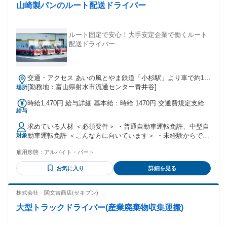
山崎製パンのルート配送ドライバー
レル店員 ■接客業 ■ドラッグストア ■軽作業 ■介護スタッフ ■
洗い場 ■一般事務 ■ピッキング ■コールセンター ■保育士 ■清
掃スタッフ ■警備員 ■飲食店ホール・キッチン など ＋・＋・
＋・＋・＋・＋・＋・＋・＋・＋
ルート固定で安心！大手安定企業で働くルート
配送ドライバー
交通・アクセス あいの風とやま鉄道「小杉駅」より車で約10
分、北陸自動車道「小杉IC」より車で約3分
[勤務地：富山県射水市流通センター青井谷]
場所
時給1,470円 給与詳細 基本給：時給 1470円 交通費規定支給
給与
求めている人材 ＜必須要件＞ ・普通自動車運転免許、中型自
動車運転免許 ＜こんな方に向いています＞ ・未経験からでも
対象
安心して働ける環境を探している方 ・地元に根ざして、転勤
雇用形態：
アルバイト・パート
なく長く働き続けたい方 ・運転が好きで、コツコツと決まっ
た業務に取り組める方
お気に入り
詳細を見る
株式会社 関文吉商店(セキブン)
大型トラックドライバー(産業廃棄物収集運搬)