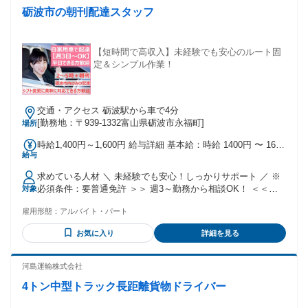
砺波市の朝刊配達スタッフ
【短時間で高収入】未経験でも安心のルート固
定＆シンプル作業！
交通・アクセス 砺波駅から車で4分
[勤務地：〒939-1332富山県砺波市永福町]
場所
時給1,400円～1,600円 給与詳細 基本給：時給 1400円 〜 1600
給与
円
求めている人材 ＼ 未経験でも安心！しっかりサポート ／ ※
必須条件：要普通免許 ＞＞ 週3～勤務から相談OK！ ＜＜
対象
「週5日のほうが選考通過しやすそう」 なんて心配は一切あり
雇用形態：
アルバイト・パート
ません！ 無理のないシフトを申告してくださいね。 －－－－
－－－－－－－－－－－－－－－－ 【こんな方にもオスス
お気に入り
詳細を見る
メ】 ・早朝の時間を有効活用したい ・副業・Wワークとして
もう少し稼ぎたい ・静かにマイペースでできる仕事がしたい
・短時間でも稼げるバイトを探している ・自分の時間や家族
河島運輸株式会社
時間も確保したい ＊経験不問/学歴不問 ＊シニア活躍中 ＊フ
4トン中型トラック長距離貨物ドライバー
リーター歓迎 ＊主婦・主夫歓迎 ＊学生歓迎 ＊副業・Wワーク
OK －－－－－－－－－－－－－－－－－－－－ 【もちろん