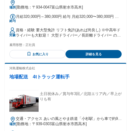
[勤務地：〒934-0047富山県射水市高木]
場所
月給320,000円～380,000円 給与 月給320,000〜380,000円 ＋
給与
昇給あり＋賞与年2回あり 長距離輸送だからこそ、 安定して
高収入を目指せます。
資格・経験 要大型免許 リフト免許(あれば尚良し) ※中高年ド
ライバーも大歓迎！ 大型ドライバー／長距離ドライバー の経
対象
験がある方は即戦力としてお迎えします。 ※ブランクがある
雇用形態：
正社員
方も積極採用します。
お気に入り
詳細を見る
河島運輸株式会社
地場配送 4tトラック運転手
土日祝休み／賞与年3回／北陸エリア内／早上が
りも有
交通・アクセス あいの風とやま鉄道「小杉駅」から車で約9分
／「呉羽駅」から車で約11分
[勤務地：〒939-0303富山県射水市西高木]
場所