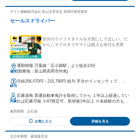
スタッフは8名在籍でしていて、サポート体制もバッチリ◎ ド
ライバーさんから「富士山の景色が最高だった」「○○の桜が
ヤマト運輸株式会社 富山主管支店 高岡内免営業所
キレイだった」なんて報告をもらったり、 たまに地方のお土
セールスドライバー
産をいただいたり。 安全第一ですが、そんな道中の楽しみも
大切にしてほしいと思っています！ 年齢の条件と理由：あり
（例外事由1号・65歳未満（定年のため））
自分のライフスタイルを大切にしてほしい。だ
からこそクロネコヤマトは収入も休日も充実
通勤情報 万葉線「広小路駅」より徒歩13分
[勤務地：富山県高岡市内免]
場所
月給206,070円～215,790円 給与 手当やインセンティブ、 年
給与
次昇給で、高収入を実現 月給 206,070円～215,790円 基本給
＋インセンティブ ＋地域手当 月収・年収例 30歳、残業25時
応募資格 普通自動車免許を取得してから １年以上経過してい
間、扶養あり (配偶者+子2人) 入社１年目 月収37万円／年収
れば応募可能 ※AT限定可、取得後1年以上 ※未経験の方も歓
対象
473万円 入社５年目 月収40万円／年収589万円 30歳、残業25
迎します ８割の方が運転職未経験 充実した研修で安心して
時間、独身 入社１年目 月収33万円／年収423万円 入社５年目
雇用形態：
正社員
働き始められます
月収36万円／年収539万円 ※試用期間あり 試用期間９か月 試
用期間中は本採用と同条件 通勤手当 1ヶ月分の定期代相当額
お気に入り
詳細を見る
※社内規定による 昇給・昇格 半期に１回の昇給、 １年間に
１回昇格のチャンスあり 賞与 半期賞与年2回 業績及び人事評
北日本新聞 砺波販売店
価に応じて決定 ※社内規定による