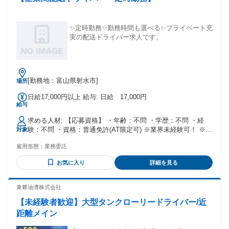
✨定時勤務✨勤務時間も選べる✨プライベート充
実の配送ドライバー求人です。
[勤務地：富山県射水市]
場所
日給17,000円以上 給与: 日給 17,000円
給与
求める人材: 【応募資格】 ・年齢：不問 ・学歴：不問 ・経
験：不問 ・資格：普通免許(AT限定可) ※業界未経験可！ ※当
対象
社の仕事は軽貨物が中心なので、男女問わず多くの方が活躍
雇用形態：
業務委託
しています！未経験の方も大歓迎で、 イチからのスタートで
も安心して始められるよう、研修を通じて丁寧にサポートい
お気に入り
詳細を見る
たします。
東夥油漕株式会社
【未経験者歓迎】大型タンクローリードライバー/近
距離メイン