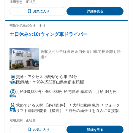
雇用形態：
正社員
なく長く働き続けたい方 ・運転が好きで、コツコツと決まっ
た業務に取り組める方 年齢の条件と理由：あり（例外事由1
お気に入り
詳細を見る
号・59歳以下（60歳定年のため））
南砺物流株式会社 本社
土日休みの10tウィング車ドライバー
高収入可✨全線高速＆自分専用車で長距離も快
適✨
交通・アクセス 福野駅から車で4分
[勤務地：〒939-1522富山県南砺市野新]
場所
月給340,000円～460,000円 給与詳細 基本給：月給 34万円 〜
給与
46万円 固定残業代：なし 【一律手当】 全員に一律で支払わ
れる通勤・皆勤・家族手当金額：なし 全員に一律で支払われ
求めている人材 【必須条件】 ＊大型自動車免許 ＊フォーク
るその他手当金額：なし ※給与は個別の能力・担当方面/荷物
リフト運転技能者 【歓迎】 ＊自分の頑張りを収入に直接繋げ
対象
を考慮し決定します。 ※基本給には諸手当を含みます。 【賞
たい方 ＊一人時間を楽しんで運転に集中したい方 ＊下道のス
与について】 ✅決算月(3月)の業績により別途賞与を支給する
雇用形態：
正社員
トレスから解放され、安全・快適に長く走り続けたい方 ＊家
事もあります ※2020年以降、毎年1回支給しております。
族や趣味の時間を大切にしたい方 ＊希望を直接相談できる会
お気に入り
詳細を見る
社で働きたい方 - 現在、ドライバーは39名。 配車管理や事務