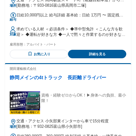
10分、または高岡ICから約12分
[勤務地：〒933-0816富山県高岡市二塚]
場所
日給10,000円以上 給与詳細 基本給：日給 1万円 〜 固定残業
給与
代：なし 【一律手当】 全員に一律で支払われる通勤・皆勤・
家族手当金額：なし 全員に一律で支払われるその他手当金
求めている人材 ＜必須条件＞ ◆準中型免許 ＜こんな方を歓
額：なし 試用・研修期間：1ヶ月 試用・研修期間の条件：本
迎＞ ◆運転が好きな方 ◆一人で黙々と作業するのが好きな方
対象
採用と同じ
◆体を動かすお仕事がしたい方 ◆プライベートと両立したい
雇用形態：
アルバイト・パート
方 ◆残業なしで定時に帰りたい方 ◆未経験歓迎 ＜こんな方
は優遇！＞ ◆配送・ドライバー経験がある方 ◆食品配送の経
お気に入り
詳細を見る
験がある方 ｜要 準中型免許｜週3日~OK
開田運輸株式会社
静岡メインの4tトラック 長距離ドライバー
資格・経験ゼロからOK！▶身体への負担、最小
限！
交通・アクセス 小矢部東インターから車で15分程度
[勤務地：〒932-0825富山県小矢部市]
場所