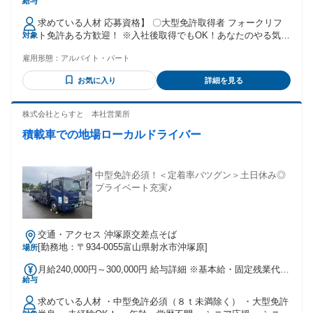
給与
支給あり ・ステップアップ時給あり
求めている人材 応募資格】 〇大型免許取得者 フォークリフ
ト免許ある方歓迎！ ※入社後取得でもOK！あなたのやる気を
対象
全額負担で応援します！ 30代～60代の幅広い年齢層の方活躍
雇用形態：
アルバイト・パート
中！ 第二の人生に選ばれています！ 【こんな方におススメ】
・持っていた資格を活用したい方 ・大型免許をお持ちの方 ・
お気に入り
詳細を見る
主婦（夫）さん ・フリーターさん ・運転が好きな方 ・プラ
イベートも収入もどちらも大事にしたい方 ・体を動かしてお
仕事をしたい方 ・人と話すのが好きな方 ・大手企業で長く働
株式会社とらすと 本社営業所
きたい方 ・安定した企業で働きたい方 ・地域に貢献したい方
積載車での地場ローカルドライバー
中型免許必須！＜定着率バツグン＞土日休み◎
プライベート充実♪
交通・アクセス 沖塚原交差点そば
[勤務地：〒934-0055富山県射水市沖塚原]
場所
月給240,000円～300,000円 給与詳細 ※基本給・固定残業代の
給与
総額 基本給：月給 19万円 〜 25万円 固定残業代：あり 1ヶ月
あたり5万円（固定残業時間：1ヶ月あたり20時間） 固定残業
求めている人材 ・中型免許必須（８ｔ未満除く） ・大型免許
時間を超えた勤務時間については別途残業代を支給する 【一