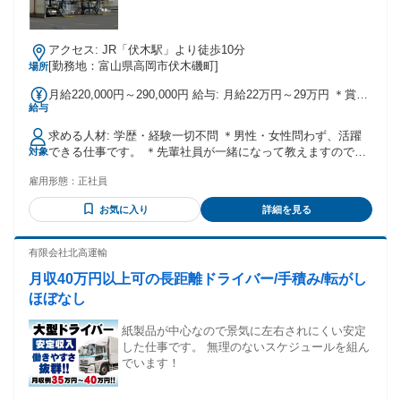
アクセス: JR「伏木駅」より徒歩10分
[勤務地：富山県高岡市伏木磯町]
場所
月給220,000円～290,000円 給与: 月給22万円～29万円 ＊賞
給与
与、前年実績：60万円～74万円 別途、手当あり ・子ども手当
（0～3万円） ・時間外手当 ・宿直手当（4500円/回） ・無事
求める人材: 学歴・経験一切不問 ＊男性・女性問わず、活躍
故手当（3万5000円/3ヵ月毎） ・職務手当（0～1万5000円/
できる仕事です。 ＊先輩社員が一緒になって教えますので、
対象
月） ・年末年始手当（3000円～5000円/歴日）
未経験の方も安心して業務を習得できます。 以下のような方
雇用形態：
正社員
も大歓迎です。 ・ハローワークでお仕事探し中の方 ・お仕事
ブランクのある方 ・U・Iターン歓迎 ・長期勤務希望の方
お気に入り
詳細を見る
有限会社北高運輸
月収40万円以上可の長距離ドライバー/手積み/転がし
ほぼなし
紙製品が中心なので景気に左右されにくい安定
した仕事です。 無理のないスケジュールを組ん
でいます！