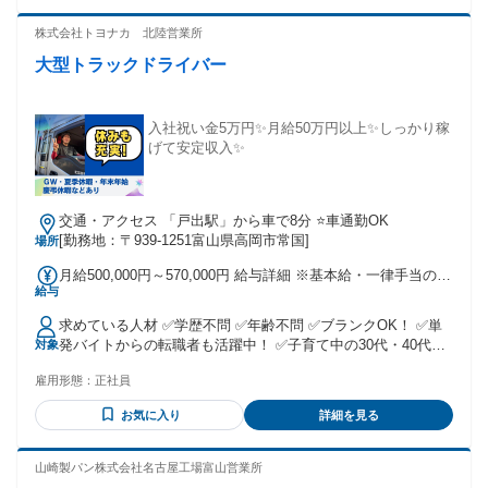
株式会社トヨナカ 北陸営業所
大型トラックドライバー
入社祝い金5万円✨月給50万円以上✨しっかり稼
げて安定収入✨
交通・アクセス 「戸出駅」から車で8分 ⭐車通勤OK
[勤務地：〒939-1251富山県高岡市常国]
場所
月給500,000円～570,000円 給与詳細 ※基本給・一律手当の総
給与
額 基本給：月給 17万円 固定残業代：なし 【一律手当】 全員
に一律で支払われる通勤・皆勤・家族手当金額：あり 全員に
求めている人材 ✅学歴不問 ✅年齢不問 ✅ブランクOK！ ✅単
一律で支払われるその他手当金額：あり 1ヶ月あたり33万円
発バイトからの転職者も活躍中！ ✅子育て中の30代・40代活
対象
〜 40万円 皆勤手当：2万4000円～2万6000円 運行手当：30万
躍中！ ✅Ｕターン・Ｉターン歓迎 ＋・＋・＋・＋・＋・＋・
円~38万円（運行コースに準ずる）
雇用形態：
正社員
＋・＋・＋・＋ 愛知県を拠点に 全国物流ネットワークを構築
する 幹線輸送のプロ「トヨナカ」。 繁忙期･閑散期で 仕事量
お気に入り
詳細を見る
の差があまりないので、 激しいシフトの変動もなく 安定して
稼げます！ ＋・＋・＋・＋・＋・＋・＋・＋・＋・＋ ・✦✨
異業種からの転職も大歓迎✨✦・ ■ホテルスタッフ ■車販売 ■
山崎製パン株式会社名古屋工場富山営業所
工場内勤務 ■調理補助 ■コンビニスタッフ■カフェ店員 ■アパ