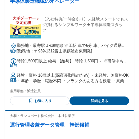
半導体製造機械のオペレーター
【入社特典/一時金あり】未経験スタートでもス
グ慣れるシンプルワーク★半導体製造スタッ
フ
勤務地・最寄駅 JR城端線 油田駅 車で6分 車、バイク通勤可
能 駐車場完備
[勤務地：〒939-1312富山県砺波市東開発]
場所
時給1,500円以上 給与 【給与】 時給 1,500円～ ※研修中も給
給与
与変動はありません ◎賞与あり ※毎月の給与に含めて前払い
で支給 ◎別途交通費全額支給 【交通費】 自宅から勤務地ま
経験・資格 18歳以上(深夜帯勤務のため) ・未経験、無資格OK
での距離にて算出 ※交通費/上限なし
・年齢・学歴・職歴不問 ・ブランクのある方も歓迎 ・異業種
対象
から転職者も多数活躍中 ≪こんな方はぜひ！≫ ・モクモク作
雇用形態：
派遣社員
業をするのが好きな方 ・お休み多めのお仕事がご希望の方 ・
長期に安定して同じ職場で働きたい方
お気に入り
詳細を見る
大和トランスポート株式会社 本社営業所
運行管理者兼データ管理 幹部候補