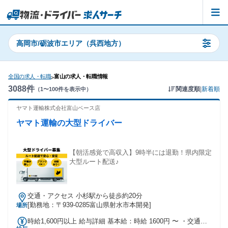
高岡市/砺波市エリア（呉西地方）
全国の求人・転職
富山の求人・転職情報
>
3088
件
関連度順
|
新着順
（
1
〜
100
件を表示中）
ヤマト運輸株式会社富山ベース店
ヤマト運輸の大型ドライバー
【朝活感覚で高収入】9時半には退勤！県内限定
大型ルート配送♪
交通・アクセス 小杉駅から徒歩約20分
[勤務地：〒939-0285富山県射水市本開発]
場所
時給1,600円以上 給与詳細 基本給：時給 1600円 〜 ・交通費