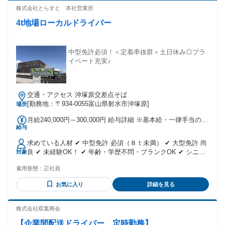
株式会社とらすと 本社営業所
4t地場ローカルドライバー
中型免許必須！＜定着率抜群＞土日休み◎プラ
イベート充実♪
交通・アクセス 沖塚原交差点そば
[勤務地：〒934-0055富山県射水市沖塚原]
場所
月給240,000円～300,000円 給与詳細 ※基本給・一律手当の総
給与
額 基本給：月給 15万円 〜 20万円 固定残業代：なし 【一律
手当】 全員に一律で支払われる通勤・皆勤・家族手当金額：
求めている人材 ✔ 中型免許 必須（８ｔ未満） ✔ 大型免許 尚
なし 全員に一律で支払われるその他手当金額：あり 1ヶ月あ
良 ✔ 未経験OK！ ✔ 年齢・学歴不問・ブランクOK ✔ シニア
対象
たり9万円 〜 10万円 ※一律無事故手当1万円含む
応援 ✔ シニア活躍中 ✔ フリーター歓迎 ＼＼こんな経験があ
雇用形態：
正社員
れば尚好」／／ ￣￣V￣￣￣￣￣￣￣￣￣￣￣￣￣￣ ・トラ
ック運転手 ・配送ドライバー ・大型ドライバー ・ルート配
お気に入り
詳細を見る
送 ・運送業 ・長距離ドライバー
株式会社双葉商会
【企業間配送ドライバー 定時勤務】