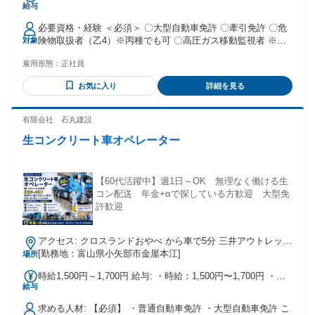
給与
※所定労働時間超過分の労働については別途残業代を支給し
ます ※配送手当を含む（最低保証あり/40,000円） ※家族手
必要資格・経験 ＜必須＞ 〇大型自動車免許 〇牽引免許 〇危
当、住宅手当が含まれます ※深夜・休日手当は別途支給 〇賞
険物取扱者（乙4）※丙種でも可 〇高圧ガス移動監視者 ※大
対象
与あり：年2回 〇昇給あり：年1回 平均月収：320,000円 想定
型免許を未所持でも、中型または準中型免許をお持ちであれ
年収：420万円～500万円ほど ▼各種手当 〇家族手当 ・扶養
雇用形態：
正社員
ば、 免許資格取得を前提に応募可能です。 また、大型免許以
家族の人数分を支給 ・限度額なし 〇住宅手当：最大13,000円
外の業務上必要となる免許資格については、 祝金の支給や取
〇配送手当：稼働により支給額決定 ・最低保証40,000円 〇稼
お気に入り
詳細を見る
得支援制度をご用意しています。 詳細は採用担当までお問合
働手当 ・定められた業務に従事した際に支給 〇安全加算：規
せください。 ＜歓迎＞ ・高圧ガス製造保安責任者
定により支給 〇資格取得費用負担制度
有限会社 石丸建設
生コンクリート車オペレーター
【60代活躍中】週1日～OK 無理なく働ける生
コン配送 年金+αで探している方歓迎 大型免
許歓迎
アクセス: クロスランドおやべ から車で5分 三井アウトレット
パーク 北陸小矢部 から車で10分
[勤務地：富山県小矢部市金屋本江]
場所
時給1,500円～1,700円 給与: ・時給：1,500円〜1,700円 ・通
給与
勤手当：日額400円（一定額支給）
求める人材: 【必須】 ・普通自動車免許 ・大型自動車免許 こ