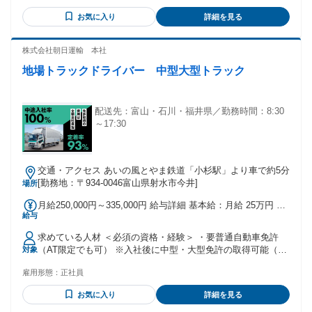
お気に入り
詳細を見る
株式会社朝日運輸 本社
地場トラックドライバー 中型大型トラック
配送先：富山・石川・福井県／勤務時間：8:30
～17:30
交通・アクセス あいの風とやま鉄道「小杉駅」より車で約5分
[勤務地：〒934-0046富山県射水市今井]
場所
月給250,000円～335,000円 給与詳細 基本給：月給 25万円 〜
給与
33万5000円 固定残業代：なし 【一律手当】 全員に一律で支
払われる通勤・皆勤・家族手当金額：なし 全員に一律で支払
求めている人材 ＜必須の資格・経験＞ ・要普通自動車免許
われるその他手当金額：なし 各種手当内容 ・運行手当1,300
（AT限定でも可） ※入社後に中型・大型免許の取得可能（費
対象
円／日 ・通勤手当10,000円上限 ・役職手当 ・無事故手当 ・
用は当社負担） ※学歴・経験不問、未経験者大歓迎 ＜こんな
時間外手当 ※複数車種（2t・3t・4t・10t）にご対応いただけ
雇用形態：
正社員
方におすすめ＞ ・運転が好きな方、車が好きな方 ・土日休み
る方は、 給与を優遇いたします。詳細はお問合せください。
で働きたい方 ・日帰りのドライバーとして働きたい方 ・長期
（0766-84-9291）
お気に入り
詳細を見る
連休が欲しい方 ・安定した基盤のある企業で働きたい方 ・未