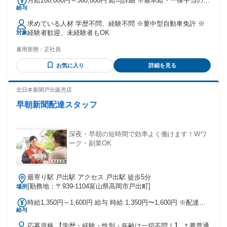
月給280,000円～360,000円 給与詳細 ※基本給・一律手当の総
給与
額 基本給：月給 17万円 〜 19万円 固定残業代：なし 【一律
手当】 全員に一律で支払われる通勤・皆勤・家族手当金額：
求めている人材 学歴不問、経験不問 ※要中型自動車免許 ※
なし 全員に一律で支払われるその他手当金額：あり 1ヶ月あ
経験者歓迎、未経験者もOK
対象
たり11万円 〜 17万円 給与＝基本給＋運行手当＋その他手当
・基本給（月額平均）又は時間額 170,000円〜190,000円 ・定
雇用形態：
正社員
額的に支払われる手当 運行手当110,000円〜170,000円 運行手
当・・・定額的に支給（所定労働時間勤務支給） 月10回程度
お気に入り
詳細を見る
で110,000円 役職手当 家族手当（1,000円） 無事故手当
（5,000円） 愛車手当（5,000円） 資格手当 平車手当 交通費
北日本新聞戸出販売店
早朝新聞配達スタッフ
深夜・早朝の短時間で効率よく働けます！Wワ
ーク・副業OK
最寄り駅 戸出駅 アクセス 戸出駅 徒歩5分
[勤務地：〒939-1104富山県高岡市戸出町]
場所
時給1,350円～1,600円 給与 時給 1,350円〜1,600円 ※配達部
給与
数、配達区域により変動します。 ※時給1350～1600円 試
用・研修 試用・研修の有無：どちらもなし
応募資格 【学歴・経験・性別・年齢は一切不問！】 ＊要普通