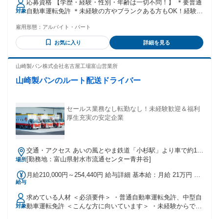
応募資格 【学歴・経験・性別・年齢は一切不問！】 ＊要普通
自動車運転免許 ＊未経験の方やブランクある方もOK！経験者
対象
は大歓迎 ＊30代～60代の若手～中高年の幅広い年代の方が活
雇用形態：
アルバイト・パート
躍中！ ※18歳以上の方（法令による） ＜下記に当てはまる方
はぜひ！＞ ＊車の運転が好き ＊早朝の時間帯を有効活用して
お気に入り
詳細を見る
稼ぎたい ＊配達や配送、運送業、ドライバーなどの経験を活
かしたい
山崎製パン株式会社名古屋工場富山営業所
山崎製パンのルート配送ドライバー
セールス業務なし転勤なし！未経験歓迎＆福利
厚生充実の安定企業
交通・アクセス あいの風とやま鉄道「小杉駅」より車で約10
分、北陸自動車道「小杉IC」より車で約3分
[勤務地：富山県射水市流通センター青井谷]
場所
月給210,000円～254,440円 給与詳細 基本給：月給 21万円 〜
給与
25万4440円 固定残業代：なし 【一律手当】 全員に一律で支
払われる通勤・皆勤・家族手当金額：なし 全員に一律で支払
求めている人材 ＜必須要件＞ ・普通自動車運転免許、中型自
われるその他手当金額：なし 昇給年1回 賞与年2回 交通費規
動車運転免許 ＜こんな方に向いています＞ ・未経験からでも
対象
定支給 家族手当
安心して働ける環境を探している方 ・地元に根ざして、転勤