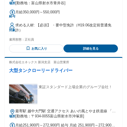
[勤務地：富山県射水市青井谷]
場所
月給350,000円～550,000円
給与
求める人材: 【必須】 ・要中型免許（H19.06改定前普通免
許）
対象
雇用形態：
正社員
お気に入り
詳細を見る
株式会社エネックス 新潟支店 富山営業所
大型タンクローリードライバー
東証スタンダード上場企業のグループ会社！
最寄駅 越中大門駅 交通アクセス あいの風とやま鉄道線 「越
中大門駅」より車で8分
[勤務地：〒934-0055富山県射水市沖塚原]
場所
月給251,900円～272,900円 給与 月給 251,900円～272,900円