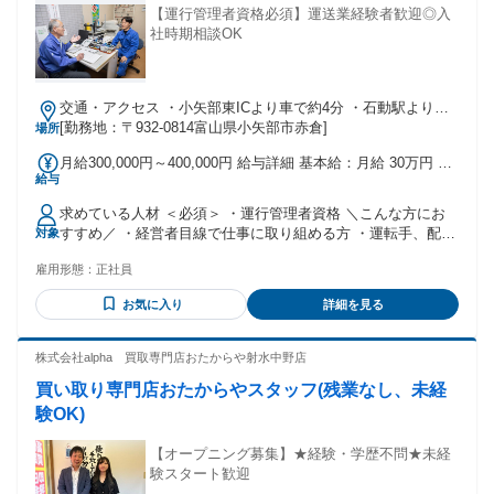
【運行管理者資格必須】運送業経験者歓迎◎入
社時期相談OK
交通・アクセス ・小矢部東ICより車で約4分 ・石動駅より車
で約6分、徒歩30分
[勤務地：〒932-0814富山県小矢部市赤倉]
場所
月給300,000円～400,000円 給与詳細 基本給：月給 30万円 〜
給与
40万円 固定残業代：なし 【一律手当】 全員に一律で支払わ
れる通勤・皆勤・家族手当金額：なし 全員に一律で支払われ
求めている人材 ＜必須＞ ・運行管理者資格 ＼こんな方にお
るその他手当金額：なし 別途通勤手当（月上限18,800円）支
すすめ／ ・経営者目線で仕事に取り組める方 ・運転手、配
対象
給 ※前職の給与・賞与実績を考慮
送、配達、輸送の経験がある方 ・正社員として安定して働き
雇用形態：
正社員
たい方 ・ハローワークでお仕事をお探しの方 ・年功序列では
なく正当な評価をしてくれる会社で働きたい ・Uターン、Iタ
お気に入り
詳細を見る
ーン、Jターンを考えている方 ・地元で長く働きたい ・車が
好きな方
株式会社alpha 買取専門店おたからや射水中野店
買い取り専門店おたからやスタッフ(残業なし、未経
験OK)
【オープニング募集】★経験・学歴不問★未経
験スタート歓迎