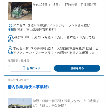
年休104日（＋5日）・17時終業・月収例34万
アクセス: 国道８号線沿い／トレジャーランドさん並び
[勤務地：富山県高岡市昭和町]
場所
月給280,000円 給与: ■月給２８万円＝基本給２８万円で勤務
給与
態度・業務習熟度に応じて職務手当等を加算 ■月収例 【ヒア
ブ未経験】３２万円（基本給28万＋残業代4万円）※残業15時
求める人材: ▼応募資格 必須：大型自動車運転免許 歓迎：ヒ
間想定 【ヒアブ経験者】３４万円（基本給28万＋職務手当1
アブクレーン・フォークリフトの経験がある方は優遍します
対象
万＋作業手当1万＋残業代4万円） ■賞与 年２回（７月・
が、未経験でも入社後に習得できます。
１２月） ※昨年実績：基本給２カ月分（１カ月分を２回） ■
雇用形態：
正社員
昇給 年１回（業績を考慮のうえ可否判断） ■通勤手当 実
費支給（上限12,000円） ■職務手当・作業手当（各10,000
お気に入り
詳細を見る
円：ヒアブ操作等の業務習熟度に基づき支給）
株式会社ヨウコー
構内作業員(伏木事業所)
学歴・経験一切不問！残業少なめ（月10時間ほ
ど）！嬉しい手当多数！