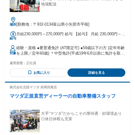
地場配送
[勤務地：〒932-0134富山県小矢部市平桜]
場所
月給230,000円～270,000円 給与 【給与】 月給 230,000円～
給与
270,000円 ●昇給あり ●賞与年2回(7月・12月) ※業績による(前
年度実績／1回あたり235,000～250,000円) 【各種手当】 ●家
経験・資格 ●要普通免許 (AT限定可) ●59歳以下の方 (定年年齢
族手当 (扶養対象の配偶者7000円、第一子3000円、第二子よ
を上限／定年60歳) ＊中型免許(平成19年6月以前に免許を取得
対象
り2000円) ●通勤手当：上限26,000円
された方は普通免許でOK)をお持ちの方歓迎 ＊国籍不問(就労
雇用形態：
正社員
活動に制約のない方) 免許さえあれば未経験でもＯＫ☆ 資格
を活かして長期で働けます!!
お気に入り
詳細を見る
株式会社北陸マツダ 高岡四屋店
マツダ正規直営ディーラーの自動車整備スタッフ
大手“マツダ”だからこその厚待遇・好環境あり
◎休日休暇も充実