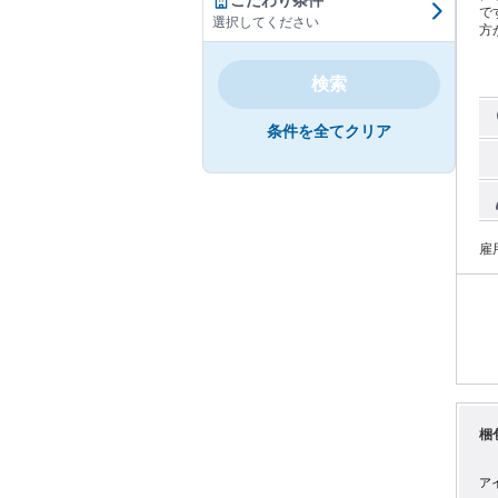
こだわり条件
で
選択してください
方
の
品
検索
条件を全てクリア
雇
梱
ア