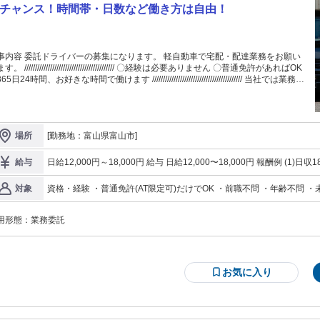
チャンス！時間帯・日数など働き方は自由！
事内容 委託ドライバーの募集になります。 軽自動車で宅配・配達業務をお願い
//////////////////////// 〇経験は必要ありません 〇普通免許があればOK
5日24時間、お好きな時間で働けます ////////////////////////////////////////// 当社では業務委
形態での勤務となりますので、 あなたの都合の良い時間で働くことができま
 また、希望の収入分での勤務も可能です。 ネット通販の拡大により、 小口宅
の需要が急増しています。 普通免許をお持ちであれば、 すぐに始めることがで
お仕事です。 ぜひ、あなたの力を貸してください。 経験は問いません！ 「運
[勤務地：富山県富山市]
場所
が好きな方」 「とにかく稼ぎたい方」 「Wワークで小遣い稼ぎがしたい方」 そ
方は、是非ご応募をお待ちしています。 ＼ここがオススメポイント／
─V─────────────── 〇満足できる仕事量！ 弊社所属のネットワークによ
日給12,000円～18,000円 給与 日給12,000〜18,000円 報酬例 (1)日収1
給与
、 責任を持ってドライバーの方に 満足いただける仕事をご用意します！ 〇初心
15,000円×20日＝月収300,000円 (3)日収12,000円×15日＝月収180,000円 月収40万円以上も可 ※ご希望の
でも安心！ 独自の教育プログラムがあるので、 マナーやスキルなどの能力を 身
あわせて仕事量と内容を調整できます！ ※高収入と自由な暮らしの実
資格・経験 ・普通免許(AT限定可)だけでOK ・前職不問 ・年齢不問 
対象
ことができます！ 〇車両サポート！ 業務で利用する車両のレンタル・リ
中 ・10代～中高年層まで幅広く活躍 ・女性スタッフ多数活躍中
スに 対応しているため、自前の車がなくても すぐにお仕事を開始できます！ 必
なのは普通免許だけ！未経験の方大歓迎！ お気軽にお問い合わせください。
用形態：
業務委託
お気に入り