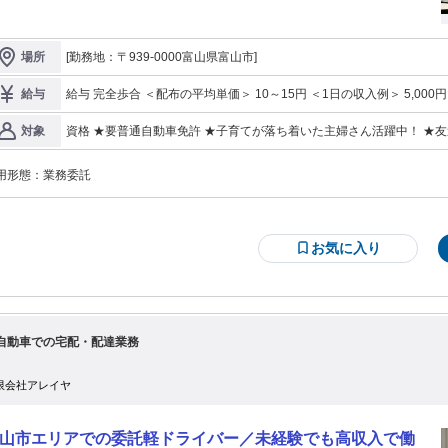
来ていただき、 勤務期間終了後
余った荷物を同倉庫へ返却していただきます。 荷物は段ボール5～10箱程度で
一切ありません。 モクモクと働
[勤務地：〒939-0000富山県富山市]
場所
い方にオススメ！ 未経験者でもすぐに始められます。 8:00～20:00の間であ
ば、自分でスケジュールを決めて働けます。 勤務できる時間数によって、お任
する仕事量を調整しますので、ご相談ください。 報酬は完全歩合制。やればや
給与 完全歩合 ＜配布の平均単価＞ 10～15円 ＜1日の収入例＞ 5,000円～10,000円 ※半日から1日 ※配布枚数、
給与
け自分のものに！ 仕事内容など詳細はオンライン面談でお伝えします。
単価により変動するので、あくまで目安としてお考え下さい。
のうえで、正式に選考に進むかを決めて頂けます。
資格 ★要普通自動車免許 ★子育てが落ち着いた主婦さん活躍中！ ★友
対象
は一切不問!!＞ ＜社会・職種・業界未経験の方歓迎！＞
用形態：
業務委託
お気に入り
自動車での宅配・配達業務
限会社アレイヤ
山市エリアでの委託軽ドライバー／未経験でも高収入で働