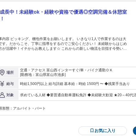
成長中！未経験ok・経験や資格で優遇◎空調完備＆休憩室
！
事内容 ピッキング、梱包作業をお願いします。 いきなり1人で作業するのは大
です。だからこそ、丁寧に指導をするのでご安心ください！ 未経験からはじめ
が活躍中！イチからお教えします☆ これからの新しい物流を目指す今勢いに
ている会社です！ 【HP】https://ics.jpn.com
交通・アクセス 富山西インターすぐ/車・バイク通勤ＯＫ
場所
[勤務地：富山県富山市池多]
時給1,500円以上 給与詳細 基本給：時給 1500円 〜 ◆残業手当あり
給与
求めている人材 ◆要普通自動車運転免許 ◆未経験大歓迎 ★20～40
対象
方におすすめ♪ お子さんの急な体調不良や風邪にも対応致します！お気軽にご相談ください☆ /ノルマなし/フルタ
イム歓迎/長期歓迎/副業・Wワーク歓迎/扶養内勤務OK/主婦・主夫歓迎/
用形態：
アルバイト・パート
不問/経験者歓迎/資格取得支援あり/業界未経験歓迎/
お気に入り