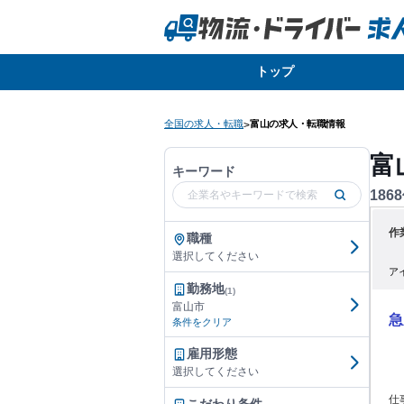
トップ
全国の求人・転職
富山の求人・転職情報
>
富
キーワード
1868
作
職種
選択してください
ア
勤務地
(1)
富山市
急
条件をクリア
雇用形態
選択してください
仕