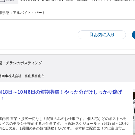
トしています。 先輩スタッフが丁寧にサポートしますので、物流業界が初めての方も安心してご応募ください。
【こんな方を歓迎します】 ・犬や猫が好きな方 ・コツコツと作業することが好きな方 ・体を動かす仕事が好きな
用形態：
アルバイト・パート
方 ・チームで協力して働くことが好きな方 ・責任感を持って仕事に取
・物流やEC業界に興味がある方 【こんな経験が活かせます】 ・倉庫内作業 ・ピッキング ・梱包作業 ・軽作業 ・
工場勤務 ・仕分け作業 ・在庫管理 ・フォークリフト作業 ※上記経験は必須ではありません。 【歓迎条件】 ・未
経験歓迎 ・学歴不問 ・資格不問 ・ブランクOK ・主婦（主夫）歓迎 
務OK ・長期勤務歓迎 「犬や猫が好き」 「物流の仕事に興味がある」 そんな気持ちがあれば大歓迎です。 全国の
お気に入り
愛犬・愛猫のもとへ商品を届ける仕事を、一緒に支えていただける方
期・チラシのポスティング
浦商事株式会社 富山県富山市
月18日～10月6日の短期募集！やった分だけしっかり稼げ
！
事内容 営業・接客一切なし！配達のみのお仕事です。 個人宅などのポストへ封
ズのチラシを投函するお仕事です。 ＜配達スケジュール＞ 8月18日～10月6
※1日のみ、1週間のみの短期勤務もOKです。 基本的に配送エリアは富山市内
務開始前に、富山市婦中町付近で業務内容の説明会を実施しま