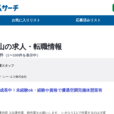
お気に入りリスト
応募済みリスト
山
の求人・転職情報
件
（
1
〜
100
件を表示中）
業スタッフ
イ･シー･エス株式会社
成長中！未経験ok・経験や資格で優遇空調完備休憩室有
事内容 入出庫作業、軽作業をお願いします。 いきなり1人で作業するのは大変