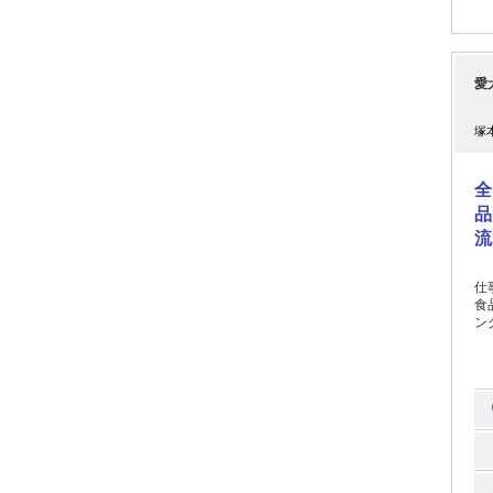
愛
塚
全
品
流
仕事内容: 人気ペット
食品
ング
がないか確
荷
助
するた
少しず
な