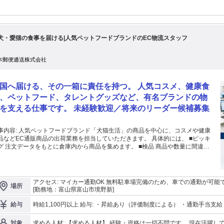
犬・愛猫の食事を届ける|人気ペットフードブランドのEC物流スタッフ
本郵便逓送株式会社
国へ届ける、その一箱に責任を持つ。 人気コスメ、健康食
、ペットフード、タレントグッズなど、有名ブランドの物
を支える仕事です。 未経験歓迎／将来のリーダー候補募集
フードブランド「犬猫生活」の商品を中心に、コスメや健康
などEC通販商品の出荷業務を担当していただきます。 具体的には、 ■ピッキ
 注文データをもとに倉庫内から商品を集めます。 ■検品 商品や数量に間違い
認します。 ■梱包 お客様へお届けする商品を丁寧に箱詰めします。 ■出
準備 送り状貼付や配送会社への引き渡し準備を行います。 ■入荷・在庫管理補
 メーカーから届いた商品の受入れや在庫確認を行います。 ハンディ端末を使用
め、作業手順はシンプルです。 最初は先輩スタッフと一緒に作業を行い、
アクセス: マイカー通勤OK 無料駐車場完備のため、車での通勤が可能です。 通勤距離に応じて交通費を支給しま
場所
つ覚えていただきます。 コツコツ作業が好きな方、体を動かすことが好き
す（会社規定あり）。 富山市内はもちろん、射水市、高岡市、砺波市、滑川市などから通勤しているスタッフも
[勤務地：富山県富山市境野新]
方にぴったりのお仕事です。
活躍しています。
時給1,100円以上 給与: ・昇給あり（評価制度による） ・通勤手当支給（会社規定あり） ・時間外手当別途支給
給与
・役職手当あり（対象者のみ） 当社では評価制度を導入しており、日々の取り組みや成果を正当に評価していま
す。 年齢や勤続年数に関係なく、成長やチャレンジを評価する風土が
求める人材: 【求める人材】 経験・資格は一切不問です。 現在活躍しているスタッフの多くも未経験からスター
対象