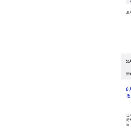
雇
短
箕
8
る
仕
筒サイ
日 
になります。 勤