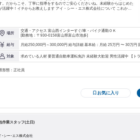
す。だからこそ、丁寧に指導をするのでご安心くださいね。未経験からはじめた
が活躍中！イチからお教えします アイ・シー・エス株式会社について これから
新しい物流を目指す今勢いに乗っている会社です！ 顧客に選ばれる 発送の最高
質を目指して 企業の成長段階に合わせた物流の最高品質を 目指して事業展開を
行っています。 HP https://ics.jpn.com/
交通・アクセス 富山西インターすぐ/車・バイク通勤ＯＫ
場所
[勤務地：〒930-0158富山県富山市池多]
月給250,000円～300,000円 給与詳細 基本給：月給 25万円 〜 30万円 固定残業代：なし 【一律手当】 全員に一律
給与
で支払われる通勤・皆勤・家族手当金額：なし 全員に一律で支払われるその他手当
ー&ドライバーの資格者は優遇します ◆通勤手当あり ◆昇給あり ◆残
求めている人材 要普通自動車運転免許 未経験大歓迎 男性活躍中 【
対象
方、物流経験者は優遇致します。 /ノルマなし/フルタイム歓迎/長期歓迎/扶養内勤務OK/主婦・主夫歓迎/学歴不問/
フリーター歓迎/ブランクOK/経験不問/経験者歓迎/資格取得支援あり/業
用形態：
正社員
お気に入り
包作業スタッフ(土日)
イ･シー･エス株式会社