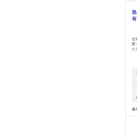
急
有
仕
変
た方
乗っ
雇