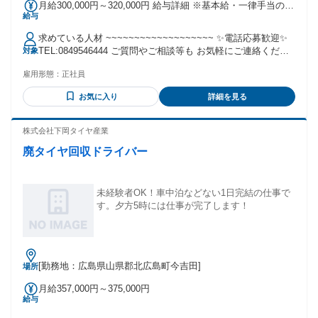
月給300,000円～320,000円 給与詳細 ※基本給・一律手当の総
給与
額 基本給：月給 29万円 〜 31万円 固定残業代：なし 【一律
手当】 全員に一律で支払われる通勤・皆勤・家族手当金額：
求めている人材 ~~~~~~~~~~~~~~~~~~~ ✨電話応募歓迎✨
あり 1ヶ月あたり1万円 全員に一律で支払われるその他手当金
TEL:0849546444 ご質問やご相談等も お気軽にご連絡くださ
対象
額：なし
い♪ ~~~~~~~~~~~~~~~~~~~ 必須条件 ◇大型免許 歓迎条件
雇用形態：
正社員
◇玉掛け免許
お気に入り
詳細を見る
株式会社下岡タイヤ産業
廃タイヤ回収ドライバー
未経験者OK！車中泊などない1日完結の仕事で
す。夕方5時には仕事が完了します！
[勤務地：広島県山県郡北広島町今吉田]
場所
月給357,000円～375,000円
給与