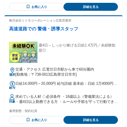
フも多数活躍中です！ 【こんな方にぴったり！】 ・安定して
お気に入り
詳細を見る
正社員として働きたい方 ・大型車両を運転したい方（トラッ
ク運転手、ダンプ運転手、トレーラー運転手など） ・幅広い
年代のスタッフと一緒に働きたい方（20代～30代の若手スタ
株式会社ミトモコーポレーション広島営業所
ッフから中高年の方まで活躍中！） ≪さらにこんな資格をお
高速道路での 警備・誘導スタッフ
持ちの方は歓迎！≫ ・大型自動車免許 ・乙四危険物取扱者免
状 ・丙種危険物取扱者免状 ※資格をお持ちでない方もご応募
大歓迎！！ 入社後に取得していただけますのでご安心くださ
いね。 年齢の条件と理由：例外事由3号のイ・44歳未満(長期
週4日～しっかり稼げる日給1.4万円／未経験歓
勤続によるキャリア形成のため)
迎◎
交通・アクセス 広電廿日市駅から車で60分圏内
[勤務地：〒738-0013広島県廿日市市]
場所
日給14,000円～20,000円 給与詳細 基本給：日給 1万4000円
給与
〜 2万円 固定残業代：なし 【一律手当】 全員に一律で支払わ
れる通勤・皆勤・家族手当金額：なし 全員に一律で支払われ
求めている人材 ◇必須条件 ・18歳以上（警備業法による）
るその他手当金額：なし 日給 14,000円～20,000円 【日勤】
・週4日以上勤務できる方 ・ルールや手順を守って行動できる
対象
日給14,000円 【夜勤】日給16,628円 ■早く終わっても日給全
方 ・無断欠勤や遅刻なく、安定して勤務できる方 ◇歓迎条件
額保証 ■残業代別途支給 ■交通費規定支給 ■日払い・週払い
雇用形態：
契約社員
・未経験歓迎 ・ブランクOK ・警備経験者歓迎 ・交通誘導2
OK（規定あり） ■昇給あり ■賞与あり（年2回） ■資格所有者
級などの有資格者歓迎 ・フリーター歓迎 ・しっかりシフトに
手当あり 《入社祝金》 【資格なし】 16勤務ごとに10,000円
お気に入り
詳細を見る
入って稼ぎたい方 ・チームで協力して働ける方 ◇こんな方に
支給（最大50,000円） 【資格あり】 16勤務ごとに20,000円支