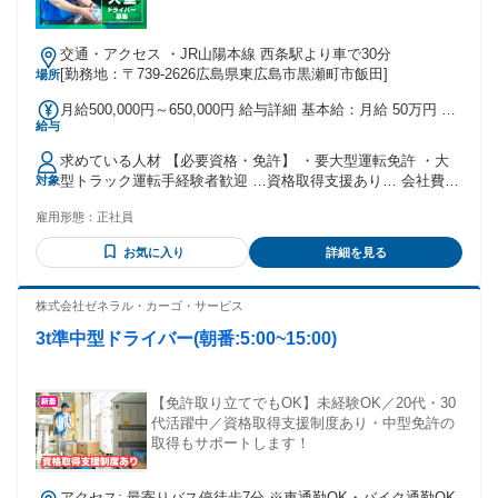
交通・アクセス ・JR山陽本線 西条駅より車で30分
[勤務地：〒739-2626広島県東広島市黒瀬町市飯田]
場所
月給500,000円～650,000円 給与詳細 基本給：月給 50万円 〜
給与
65万円 固定残業代：なし 【一律手当】 全員に一律で支払わ
れる通勤・皆勤・家族手当金額：なし 全員に一律で支払われ
求めている人材 【必要資格・免許】 ・要大型運転免許 ・大
るその他手当金額：なし ・無事故手当…月間2万円 ・ライフ
型トラック運転手経験者歓迎 …資格取得支援あり… 会社費用
対象
プラン手当…月間3000円 ー 社員の95.5％が 前職より収入UP
負担で大型免許取得が可能です。 ※中型トラック経験3年以上
を実現 ー 荷主直取引の高単価案件ばかりだから 一人ひとり
雇用形態：
正社員
の方 ＜下記の方歓迎＞ ・ブランクOK ・フリーター歓迎 ・長
に収入で還元可能！
期勤務希望の方歓迎 ※ハローワークでお仕事を探されている
お気に入り
詳細を見る
方も歓迎
株式会社ゼネラル・カーゴ・サービス
3t準中型ドライバー(朝番:5:00~15:00)
【免許取り立てでもOK】未経験OK／20代・30
代活躍中／資格取得支援制度あり・中型免許の
取得もサポートします！
アクセス: 最寄りバス停徒歩7分 ※車通勤OK・バイク通勤OK