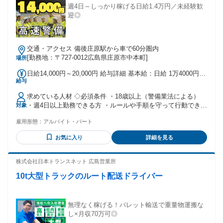
週4日～しっかり稼げる日給1.4万円／未経験歓
迎◎
交通・アクセス 備後庄原駅から車で60分圏内
[勤務地：〒727-0012広島県庄原市中本町]
場所
日給14,000円～20,000円 給与詳細 基本給：日給 1万4000円
給与
〜 2万円 固定残業代：なし 【一律手当】 全員に一律で支払わ
れる通勤・皆勤・家族手当金額：なし 全員に一律で支払われ
求めている人材 ◇必須条件 ・18歳以上（警備業法による）
るその他手当金額：なし 日給 14,000円～20,000円 【日勤】
・週4日以上勤務できる方 ・ルールや手順を守って行動できる
対象
日給14,000円 【夜勤】日給16,628円 ■早く終わっても日給全
方 ・無断欠勤や遅刻なく、安定して勤務できる方 ◇歓迎条件
額保証 ■残業代別途支給 ■交通費規定支給 ■日払い・週払い
雇用形態：
アルバイト・パート
・未経験歓迎 ・ブランクOK ・警備経験者歓迎 ・交通誘導2
OK（規定あり） ■昇給あり ■賞与あり（年2回） ■資格所有者
級などの有資格者歓迎 ・フリーター歓迎 ・しっかりシフトに
手当あり 《入社祝金》 【資格なし】 16勤務ごとに10,000円
お気に入り
詳細を見る
入って稼ぎたい方 ・チームで協力して働ける方 ◇こんな方に
支給（最大50,000円） 【資格あり】 16勤務ごとに20,000円支
おすすめ ・高日給の仕事で安定して稼ぎたい方 ・屋外で体を
給（最大100,000円） 《法定研修》 3日間（1日10,000円／計
動かす仕事がしたい方 ・ルールに沿ってコツコツ働くのが得
株式会社日本トランスネット 広島営業所
30,000円支給） ※研修手当の先払い相談可（最大20,000円）
意な方 ・長期で安定して働きたい方 年齢の条件と理由：あり
※お弁当・飲み物・交通費支給 ※交通誘導2級保有者、または
10t大型トラックのルート配送ドライバー
（例外事由2号・18歳以上（警備業法））
過去3年以内に 1年以上2号警備業務に従事された方は1日のみ
※交通誘導1級、警備員指導教育責任者2号保有者は免除
無理なく稼げる！パレット輸送で重量物運搬な
し×月収70万可◎