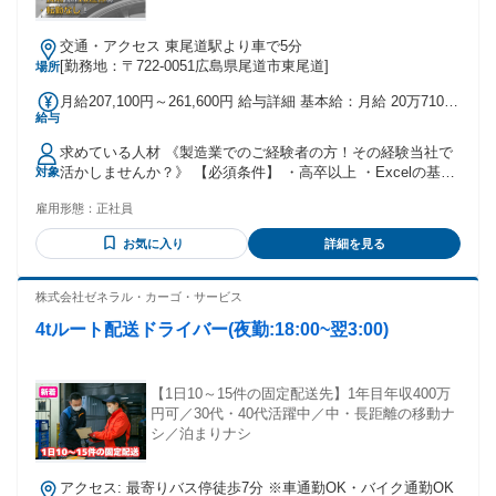
交通・アクセス 東尾道駅より車で5分
[勤務地：〒722-0051広島県尾道市東尾道]
場所
月給207,100円～261,600円 給与詳細 基本給：月給 20万7100
給与
円 〜 26万1600円 固定残業代：なし 【一律手当】 全員に一律
で支払われる通勤・皆勤・家族手当金額：なし 全員に一律で
求めている人材 《製造業でのご経験者の方！その経験当社で
支払われるその他手当金額：なし ⭐昇給：年1回 ⭐賞与：年2
活かしませんか？》 【必須条件】 ・高卒以上 ・Excelの基本
対象
回 （昨年実績計：組合員平均184万円） ※3年連続で賞与支給
的な操作（簡単な関数・グラフ作成など） ・普通自動車第一
額UP中！ 【諸手当】 ◇早出手当 ◇残業手当（全額支給） ◇
雇用形態：
正社員
種運転免許（（あれば尚可）） ※通勤や、場合により工場内
休出手当 ◇住宅手当 ◇通勤手当（実費支給・上限あり）
の移動で使用 【歓迎条件（いずれか一つでも当てはまる
お気に入り
詳細を見る
方）】 ・工場での生産計画業務の経験がある方は即戦力とし
てお迎えします 【こんな方にピッタリです】 ✅地元尾道で、
大手・安定企業に就職したい方 ✅転勤のない環境で、長く腰
株式会社ゼネラル・カーゴ・サービス
を据えて働きたい方 ✅創意工夫をしながら物事を進めること
4tルート配送ドライバー(夜勤:18:00~翌3:00)
が好きな方 ✅チームワークを大切にできる方 ✅仕事とプライ
ベートのメリハリをつけたい方 ✅目の前の仕事に真面目に取
り組める方 ✅元気で明るい挨拶ができる方
【1日10～15件の固定配送先】1年目年収400万
円可／30代・40代活躍中／中・長距離の移動ナ
シ／泊まりナシ
アクセス: 最寄りバス停徒歩7分 ※車通勤OK・バイク通勤OK