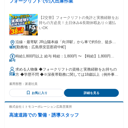
フォークリフトでの入出庫作業
【2交替】フォークリフトの免許と実務経験をお
持ちの方必見！土日休み&長期休暇あり☆週払
いOK
沿線・最寄駅 JR山陽本線「向洋駅」から車で約5分、徒歩で
約4分
[勤務地：広島県安芸郡府中町]
場所
時給1,800円以上 給与 時給：1,800円 〜 【時給】1,800円
給与
【月収例】38万円以上可能 （20日勤務+残業15時間+休出16時
間+深夜56時間+交通費1万円を含む） ※交通費上限40,000円/
求める人物像 ◆フォークリフトの資格と実務経験をお持ちの
月まで支給 ・公共交通機関の場合は1ヶ月分の定期代支給 ・
方 ◆学歴不問 ◆※深夜帯勤務に関しては18歳以上（例外事由
対象
車・バイクの場合は1km10円として通勤距離により支給 試用
2号） 学歴 不問
期間 試用期間：あり 期間：2週間 時給：1,800円 〜
雇用形態：
派遣社員
お気に入り
詳細を見る
株式会社ミトモコーポレーション広島営業所
高速道路での 警備・誘導スタッフ