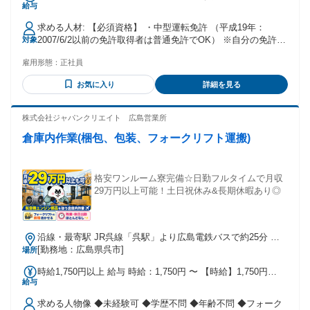
給与
り/年2回 ＜年収例：入社1年目30歳男性＞ 年収400万円＝月給
32万円×12ヶ月＋賞与2回 ※もっと稼ぎたい方は､大型ドライ
求める人材: 【必須資格】 ・中型運転免許 （平成19年：
バーへの昇格も可能
2007/6/2以前の免許取得者は普通免許でOK） ※自分の免許で
対象
働けるか分からない、 という方はぜひお気軽にお問い合わせ
雇用形態：
正社員
ください。 ー
お気に入り
詳細を見る
株式会社ジャパンクリエイト 広島営業所
倉庫内作業(梱包、包装、フォークリフト運搬)
格安ワンルーム寮完備☆日勤フルタイムで月収
29万円以上可能！土日祝休み&長期休暇あり◎
沿線・最寄駅 JR呉線「呉駅」より広島電鉄バスで約25分 バ
ス停「昭和埠頭前」より徒歩で約1分
[勤務地：広島県呉市]
場所
時給1,750円以上 給与 時給：1,750円 〜 【時給】1,750円
給与
【月収例】29万円以上可能 （20日勤務+交通費1万円を含む）
※交通費上限40,000円/月まで支給 ・公共交通機関の場合は1
求める人物像 ◆未経験可 ◆学歴不問 ◆年齢不問 ◆フォーク
ヶ月分の定期代支給 ・車・バイクの場合は1km10円として通