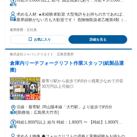
月給375,000円以上 給与: 固定残業代あり：月給￥375,000以
給与
上は1か月当たりの固定残業代￥95,100（45時間相当分）を含
む。45時間を超える残業代は追加で支給する。 月給 37.5万円
求める人材: ●未経験者歓迎 大型免許をお持ちの方であれば、
〜／初年度年収：480万～ ※基本給・固定残業代・交通費等
業界経験がない方も大歓迎です！ 危険物取扱者乙種第4類（乙
対象
の総額 基本給：月給 21万7,000円 〜 固定残業代：あり 1ヶ月
四）をお持ちであれば尚歓迎！ ※乙四をお持ちでなくても入
あたり95,100円（固定残業時間：1ヶ月あたり45時間） 固定
雇用形態：
正社員
社後に会社負担で取得可！ ●大型車乗務経験者優遇 大型車の
残業時間を超えた勤務時間については別途残業代を支給する
運転経験がある方は優遇いたします。 【応募資格】 - 大型免
【一律手当】 車種により一律で支払われる手当：あり（1ヶ月
お気に入り
詳細を見る
許があればOK！その他免許取得支援あり（会社負担） - 業界
あたり5万円） 賞与2～3回（夏季、冬季、業績次第で期末
未経験者も大歓迎！ - 安全運転を心がけ、責任感を持って業
も）
務に取り組める方
株式会社ジャパンクリエイト 広島営業所
倉庫内リーチフォークリフト作業スタッフ(紙製品運
搬)
最寄り駅から徒歩で約5分☆残業少なめで月収
30万円以上可能◎
沿線・最寄駅 JR山陽本線「大竹駅」より徒歩で約5分
[勤務地：広島県大竹市]
場所
時給1,800円以上 給与 時給：1,800円 〜 【時給】1,800円
給与
【月収例】30万円以上可能 （20日勤務+残業6.5時間+深夜
41.11時間+交通費1万円を含む） ※交通費上限40,000円/月ま
求める人物像 ◆フォークリフトの資格と実務経験をお持ちの