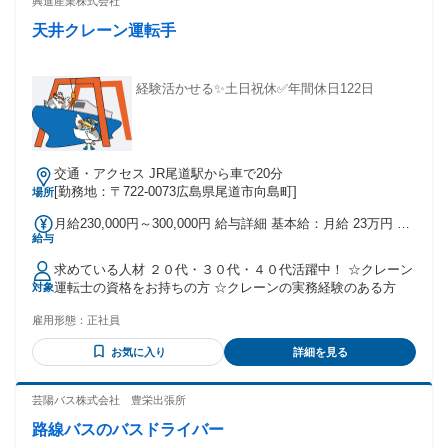
興進産業株式会社
・地元で安定して働きたい方 ・定年まで腰を据えて働きたい
天井クレーン運転手
方 ＼異業種からの転職者がほとんどです！／ タクシー・宅
配・配達・ルート配送ドライバーや運送関係経験者の方や 建
設業・工場・倉庫・飲食・営業転職された方など 様々な方が
活躍しています！
経験活かせる✨土日祝休✅年間休日122日
交通・アクセス JR尾道駅から車で20分
[勤務地：〒722-0073広島県尾道市向島町]
場所
月給230,000円～300,000円 給与詳細 基本給：月給 23万円 〜
給与
30万円 固定残業代：なし 【一律手当】 全員に一律で支払わ
れる通勤・皆勤・家族手当金額：あり 全員に一律で支払われ
求めている人材 ２０代・３０代・４０代活躍中！ ☆クレーン
るその他手当金額：あり ◆等級手当（10,000円/月） ◆通勤
運転士の資格をお持ちの方 ☆クレーンの実務経験のある方
対象
手当（上限あり 月額50,000円まで） ◆住宅手当（10,000円/
月） ◆子供手当（子供一人当たり5,000円/月） ◆奨学金返済
雇用形態：
正社員
支援手当（上限10,000円/月）
お気に入り
詳細を見る
芸陽バス株式会社 豊栄出張所
路線バスのバスドライバー