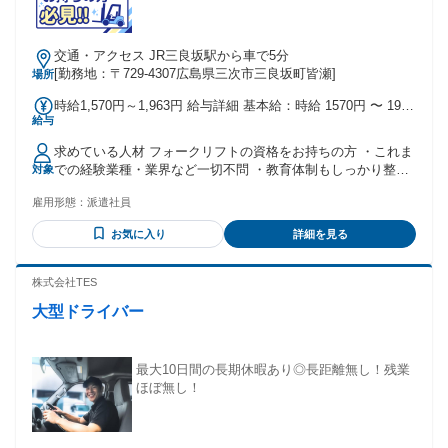
交通・アクセス JR三良坂駅から車で5分
[勤務地：〒729-4307広島県三次市三良坂町皆瀬]
場所
時給1,570円～1,963円 給与詳細 基本給：時給 1570円 〜 1963
給与
円
求めている人材 フォークリフトの資格をお持ちの方 ・これま
での経験業種・業界など一切不問 ・教育体制もしっかり整っ
対象
ているので ブランクがある方も安心♪ まずはお気軽にお問い
雇用形態：
派遣社員
合わせください♪ 「話を聞いてみたい」だけでもOKです！ ご
応募、お待ちしています☆
お気に入り
詳細を見る
株式会社TES
大型ドライバー
最大10日間の長期休暇あり◎長距離無し！残業
ほぼ無し！