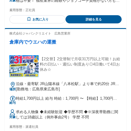
格は不要！ 福祉業界の経験やジョブコーチ資格がない方も、
対象
賞与：年2回（6・12月） ＜諸手当＞ 時間外勤務手当 通勤手
入社後に会社負担で取得できるため問題ありません！ 人物重
当支給(規定による) 資格手当 役職手当（1万円～）
雇用形態：
正社員
視の採用です。 必須要件： 普通自動車運転免許（AT限定可）
高卒以上 求める人物像： ・人と関わることが好きで、誰かの
お気に入り
詳細を見る
サポートに喜びを感じる方 ・物事を仕組み化し、個人の適性
を見極めることに関心がある方 ・シフト管理や後輩育成の経
験がある方 ・障がい者支援経験者も、未経験者も活躍してい
株式会社ジャパンクリエイト 広島営業所
ます。 ・「職場適応援助者（ジョブコーチ）」などの資格を
倉庫内でウエハの運搬
お持ちの方は活かせますが、入社後の取得でも全く問題あり
ません。
【2交替】2交替制で月収31万円以上可能！お給
料の日払い・週払い制度あり◎4日働いて4日お
休み☆
沿線・最寄駅 JR山陽本線「八本松駅」より車で約20分 JR山
陽本線「西条駅」より送迎バスあり
[勤務地：広島県東広島市]
場所
時給1,700円以上 給与 時給：1,700円 〜 【時給】1,700円
給与
【月収例】31万円以上可能 （15日勤務+休出10.5時間+深夜
41.25時間+交通費1万円を含む） ※交通費上限40,000円/月ま
求める人物像 ◆未経験歓迎 ◆学歴不問 ◆※深夜帯勤務に関
で支給 ・公共交通機関の場合は1ヶ月分の定期代支給 ・車・
しては18歳以上（例外事由2号） 学歴 不問
対象
バイクの場合は1km10円として通勤距離により支給 試用期間
試用期間：あり 期間：2週間 時給：1,700円 〜
雇用形態：
派遣社員