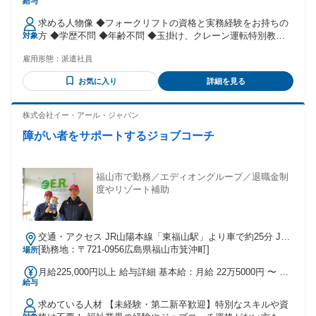
給与
【月収例】28万円以上可能 （20日勤務+残業6.5時間+交通費1
万円を含む） ※交通費上限40,000円/月まで支給 ・公共交通
求める人物像 ◆フォークリフトの資格と実務経験をお持ちの
機関の場合は1ヶ月分の定期代支給 ・車・バイクの場合は
方 ◆学歴不問 ◆年齢不問 ◆玉掛け、クレーン運転特別教育
対象
1km10円として通勤距離により支給 試用期間 試用期間：あり
資格をお持ちの方歓迎 学歴 不問
期間：2週間 時給：1,800円 〜
雇用形態：
派遣社員
お気に入り
詳細を見る
株式会社イー・アール・ジャパン
障がい者をサポートするジョブコーチ
福山市で勤務／エディオングループ／退職金制
度やリゾート補助
交通・アクセス JR山陽本線「東福山駅」より車で約25分 JR
各線・新幹線「福山駅」より車で約20分 JR「福山駅」南口よ
[勤務地：〒721-0956広島県福山市箕沖町]
場所
り中国バス（箕沖方面行き）乗車、「箕沖五番」バス停にて
月給225,000円以上 給与詳細 基本給：月給 22万5000円 〜 固
下車後、徒歩15分※バスは本数が少ないのでご注意くださ
給与
定残業代：なし 【一律手当】 全員に一律で支払われる通勤・
い。
皆勤・家族手当金額：なし 全員に一律で支払われるその他手
求めている人材 【未経験・第二新卒歓迎】特別なスキルや資
当金額：なし ※残業代は別途全額支給 昇給：年1回（5月）