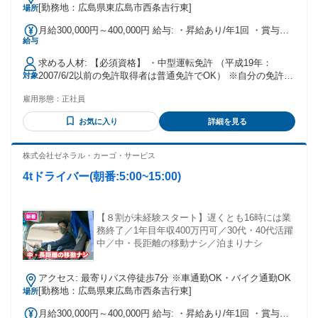
[勤務地：広島県東広島市西条吉行東]
場所
月給300,000円～400,000円 給与: ・昇給あり/年1回 ・賞与あ
給与
り/年2回 ＜年収例：入社1年目30歳男性＞ 年収400万円＝月給
32万円×12ヶ月＋賞与2回 ※もっと稼ぎたい方は､大型ドライ
求める人材: 【必須資格】 ・中型運転免許 （平成19年：
バーへの昇格も可能
2007/6/2以前の免許取得者は普通免許でOK） ※自分の免許で
対象
働けるか分からない、 という方はぜひお気軽にお問い合わせ
雇用形態：
正社員
ください。 ー
お気に入り
詳細を見る
株式会社ゼネラル・カーゴ・サービス
4tドライバー(朝番:5:00~15:00)
【８割が未経験スタート】遅くとも16時には業
務終了／1年目年収400万円可／30代・40代活躍
中／中・長距離の移動ナシ／泊まりナシ
アクセス: 最寄りバス停徒歩7分 ※車通勤OK・バイク通勤OK
[勤務地：広島県東広島市西条吉行東]
場所
月給300,000円～400,000円 給与: ・昇給あり/年1回 ・賞与あ