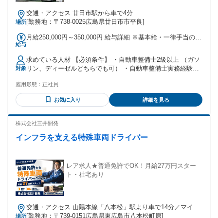
交通・アクセス 廿日市駅から車で4分
[勤務地：〒738-0025広島県廿日市市平良]
場所
月給250,000円～350,000円 給与詳細 ※基本給・一律手当の総
給与
額 基本給：月給 23万円 〜 30万円 固定残業代：なし 【一律
手当】 全員に一律で支払われる通勤・皆勤・家族手当金額：
求めている人材 【必須条件】 ・自動車整備士2級以上 （ガソ
なし 全員に一律で支払われるその他手当金額：あり 1ヶ月あ
リン、ディーゼルどちらでも可） ・自動車整備士実務経験
対象
たり2万円 〜 5万円 【手当】 ・業績手当：1万円～5万円 【昇
【歓迎条件】 ・経験者大歓迎 ◆学歴不問、年齢不問 ◆ブラ
給有】年1回 【賞与有】年2回
雇用形態：
正社員
ンクOK ◆準中型免許以上の取得者優遇 （入社後取得予定も
可能） 『整備士資格はあるけどブランクがある』 『整備士資
お気に入り
詳細を見る
格はあるけど実務経験が浅いから不安』 という方も大歓迎で
す！ 経験豊富な先輩整備士が しっかりサポートするので 安
心して働けます！ 【こんな方にピッタリ！】 ・車が好き ・
株式会社三井開発
機械いじりが好き ・自分の技術を磨く事がやりがい ・好きを
インフラを支える特殊車両ドライバー
仕事にしたい ・一つひとつ確実に仕事をこなす ・細かな作業
が得意 ・整備士として成長したい ・家族的な人間関係の職場
で働きたい ・地域に貢献したい ・好きな事はとことん勉強す
る ・助け合う心を持っている └そんなアナタのスタンスを当
レア求人★普通免許でOK！月給27万円スター
社は応援します！
ト・社宅あり
交通・アクセス 山陽本線「八本松」駅より車で14分／マイカ
ー通勤可・バイク通勤可
[勤務地：〒739-0151広島県東広島市八本松町原]
場所