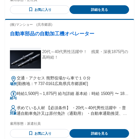
資格取得に挑戦できます。
お気に入り
詳細を見る
(株)マンショー (呉市郷原)
自動車部品の自動加工機オペレーター
20代～40代男性活躍中！ 残業・深夜1875円の
高時給！
交通・アクセス 熊野役場から車で１０分
[勤務地：〒737-0161広島県呉市郷原町]
場所
時給1,500円～1,875円 給与詳細 基本給：時給 1500円 〜 1875
給与
円 ※22時～5時または、残業時は、時給1875円 ※交通費規定
支給有
求めている人材 【必須条件】 ・20代～40代男性活躍中 ・普
通自動車免許又は原付免許（通勤用） ・自動車通勤推奨、無
対象
料駐車場あり ・工場の経験が有れば尚良し
雇用形態：
派遣社員
お気に入り
詳細を見る