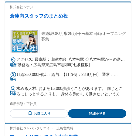
おすすめ ・高日給の仕事で安定して稼ぎたい方 ・屋外で体を
給（最大100,000円） 《法定研修》 3日間（1日10,000円／計
動かす仕事がしたい方 ・ルールに沿ってコツコツ働くのが得
株式会社シナジー
30,000円支給） ※研修手当の先払い相談可（最大20,000円）
意な方 ・長期で安定して働きたい方 年齢の条件と理由：あり
※お弁当・飲み物・交通費支給 ※交通誘導2級保有者、または
倉庫内スタッフのまとめ役
（例外事由2号・18歳以上（警備業法））
過去3年以内に 1年以上2号警備業務に従事された方は1日のみ
※交通誘導1級、警備員指導教育責任者2号保有者は免除
未経験OK/月収28万円〜/基本日勤/オープニング
募集
アクセス: 最寄駅：山陽本線 八本松駅 ◇八本松駅からの送迎
[勤務地：広島県東広島市志和町七条椛坂]
バスあり ◇車・バイク通勤可！ ◇交通費支給あり
場所
月給250,000円以上 給与: 【月収例：28.9万円】 通常：
給与
250,000円 残業：1,955円 × 20時間 → 39,100円 ◇昇給あり ◇
賞与あり（2か月分） ◇交通費全額支給 ◇寮・社宅・住宅手
求める人材: およそ15,000歩歩くことがあります。 同じとこ
当あり ◇資格取得支援・手当あり
ろにじっとするよりも、 身体を動かして働きたいという方に
対象
喜ばれている仕事です。 学歴不問 / 未経験OK フォークリフ
雇用形態：
正社員
トを用いた業務経験がある方を優遇します。 フォークリフト
の資格をお持ちでない方の場合、 資格取得支援制度を活用し
お気に入り
詳細を見る
て資格取得をお願いします。 ※資格に係る費用全額会社負担
株式会社ジャパンクリエイト 広島営業所