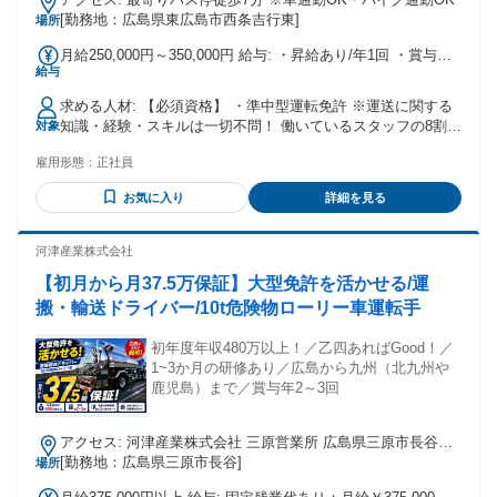
[勤務地：広島県東広島市西条吉行東]
場所
月給250,000円～350,000円 給与: ・昇給あり/年1回 ・賞与あ
給与
り/年2回 ＜年収例：入社1年目30歳男性＞ 年収400万円＝月給
32万円×12ヶ月＋賞与2回 ※もっと稼ぎたい方は､大型ドライ
求める人材: 【必須資格】 ・準中型運転免許 ※運送に関する
バーへの昇格も可能
知識・経験・スキルは一切不問！ 働いているスタッフの8割は
対象
未経験から勤務スタート 前職:営業という全くの異業種･異職
雇用形態：
正社員
種から転職した方も活躍中！ 学歴不問 実務未経験・初心者
OK 経験者・有資格者歓迎 フリーター歓迎 ブランクOK ※自
お気に入り
詳細を見る
分の免許で働けるか分からない、 という方はぜひお気軽にお
問い合わせください。 ー
河津産業株式会社
【初月から月37.5万保証】大型免許を活かせる/運
搬・輸送ドライバー/10t危険物ローリー車運転手
初年度年収480万以上！／乙四あればGood！／
1~3か月の研修あり／広島から九州（北九州や
鹿児島）まで／賞与年2～3回
アクセス: 河津産業株式会社 三原営業所 広島県三原市長谷５
丁目６番22号 JR山陽本線 三原駅から車で15分
[勤務地：広島県三原市長谷]
場所