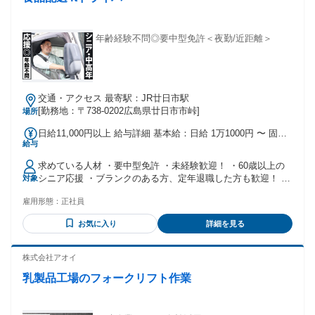
年齢経験不問◎要中型免許＜夜勤/近距離＞
交通・アクセス 最寄駅：JR廿日市駅
[勤務地：〒738-0202広島県廿日市市峠]
場所
日給11,000円以上 給与詳細 基本給：日給 1万1000円 〜 固定
給与
残業代：なし 【一律手当】 全員に一律で支払われる通勤・皆
勤・家族手当金額：なし 全員に一律で支払われるその他手当
求めている人材 ・要中型免許 ・未経験歓迎！ ・60歳以上の
金額：なし
シニア応援 ・ブランクのある方、定年退職した方も歓迎！ ・
対象
フリーター歓迎 アナタの人柄を見たいので、 まずはお気軽に
雇用形態：
正社員
ご連絡ください！ 中型・大型トラックの運転手、 ルート配
送・配達、長距離ドライバーなど 運送業のご経験がある方歓
お気に入り
詳細を見る
迎 20代～40代・50代の中高年まで活躍中 「長距離ドライバー
から近距離になりました」 「トラックの運転に憧れて
て・・・」 「シッカリ稼げるし、夜に働きたかったから」 そ
株式会社アオイ
んな理由で、皆さん応募してくれます。 【 下記のような方は
乳製品工場のフォークリフト作業
歓迎 】 ・配送業、輸送業務経験のある方 ・トラック運転
手、宅配便運転手の経験のある方 ・コツコツ、モクモク作業
が好きな方 ・手に職をつけて働きたい方