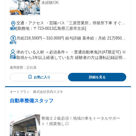
未経験OK
交通・アクセス ・芸陽バス「三原営業所」停留所下車 すぐ
・JR山陽本線「三原」駅下車 徒歩約15分
[勤務地：〒723-0013広島県三原市古浜]
場所
月給218,500円～310,000円 給与詳細 基本給：月給 21万8500
給与
円 〜 31万円 固定残業代：なし 【一律手当】 全員に一律で支
払われる通勤・皆勤・家族手当金額：あり 全員に一律で支払
求めている人材 ＜必須条件＞ ・普通自動車免許(AT限定可) ※
われるその他手当金額：なし ┏━━━━━━━┓ ◆ 給与・
取得から1年以上経過している方 経験者の方は運転記録証明書
対象
待遇 ◆ ┗━━━━━━━┛ 月給: 218,500円 〜 ＜各種手当＞
5年分 ・広島県を交通インフラとして支えていきたいと思って
◆ 賞与年2回 ◆ 時間外労働手当 ◆ 休日労働手当 ◆ 深夜労働
雇用形態：
正社員
いらっしゃる方！ ＜歓迎条件＞ ・年齢・職歴・学歴不問 ・
手当 ◆ 通勤手当
未経験歓迎 ・ブランクのある方歓迎 ・30代・40代・50代が活
お気に入り
詳細を見る
躍中 ・女性も活躍いただけます ・U・Iターン歓迎 ・車や運
転が好きな方 ・幅広い年齢層、キャリアの方が活躍中 ・ハロ
ーワークでお仕事探してる方も歓迎 ＼こんな方にピッタリ／
オートプラン 株式会社宮内スズキ
・地元で安定して働きたい方 ・定年まで腰を据えて働きたい
自動車整備スタッフ
方 ＼異業種からの転職者がほとんどです！／ タクシー・宅
配・配達・ルート配送ドライバーや運送関係経験者の方や 建
設業・工場・倉庫・飲食・営業転職された方など 様々な方が
活躍しています！
整備士２級必須！地域の車をトータルサポー
ト！残業無し◎