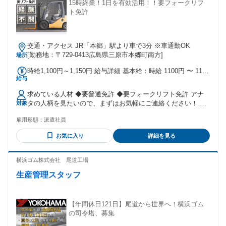
15時終業！1日を有効活用！！要フォークリフ
ト免許
交通・アクセス JR「本郷」駅より車で3分 ※車通勤OK
[勤務地：〒729-0413広島県三原市本郷町南方]
場所
時給1,100円～1,150円 給与詳細 基本給：時給 1100円 〜 1150
給与
円
求めている人材 ◆要普通免許 ◆要フォークリフト免許 アナ
タの人柄を見たいので、まずはお気軽にご連絡ください！ 未
対象
経験・ブランクのある方も歓迎！ フリーター歓迎 20代・30
雇用形態：
派遣社員
代・40代・50代の幅広い年代が活躍中 【 下記のような方は歓
迎 】 ・フォークリフト作業、フォークリフトオペレーターの
お気に入り
詳細を見る
経験がある方 ・倉庫内作業や工場内作業、物流センター内で
の勤務経験がある方 ・ものづくりに興味がある方、好きな方
・コツコツ、モクモク作業が好きな方 ・手に職をつけて働き
横浜ゴム株式会社 尾道工場
たい方
生産管理スタッフ
【年間休日121日】尾道から世界へ！横浜ゴム
の司令塔、募集