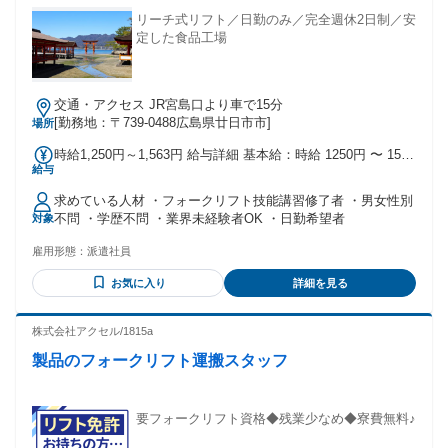
リーチ式リフト／日勤のみ／完全週休2日制／安
定した食品工場
交通・アクセス JR宮島口より車で15分
[勤務地：〒739-0488広島県廿日市市]
場所
時給1,250円～1,563円 給与詳細 基本給：時給 1250円 〜 1563
給与
円 ・残業時：時給1,563円 ・昇給有り ・別途交通費支給 ・週
払い制度あり
求めている人材 ・フォークリフト技能講習修了者 ・男女性別
不問 ・学歴不問 ・業界未経験者OK ・日勤希望者
対象
雇用形態：
派遣社員
お気に入り
詳細を見る
株式会社アクセル/1815a
製品のフォークリフト運搬スタッフ
要フォークリフト資格◆残業少なめ◆寮費無料♪