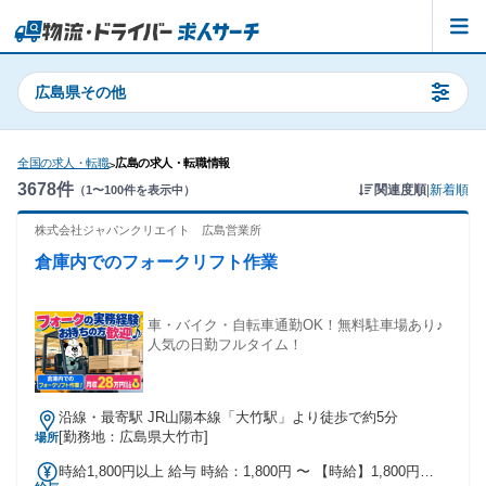
広島県その他
全国の求人・転職
広島の求人・転職情報
>
3678
件
関連度順
|
新着順
（
1
〜
100
件を表示中）
株式会社ジャパンクリエイト 広島営業所
倉庫内でのフォークリフト作業
車・バイク・自転車通勤OK！無料駐車場あり♪
人気の日勤フルタイム！
沿線・最寄駅 JR山陽本線「大竹駅」より徒歩で約5分
[勤務地：広島県大竹市]
場所
時給1,800円以上 給与 時給：1,800円 〜 【時給】1,800円