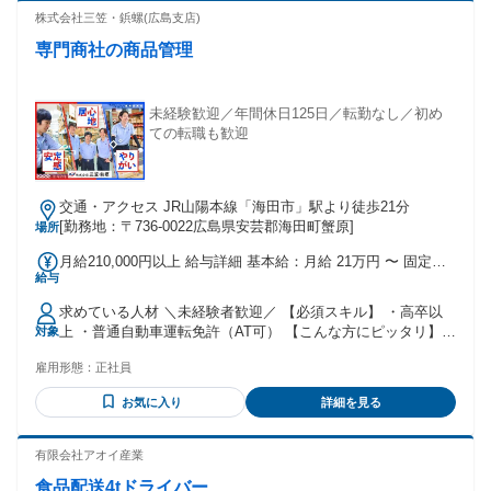
株式会社三笠・鋲螺(広島支店)
専門商社の商品管理
未経験歓迎／年間休日125日／転勤なし／初め
ての転職も歓迎
交通・アクセス JR山陽本線「海田市」駅より徒歩21分
[勤務地：〒736-0022広島県安芸郡海田町蟹原]
場所
月給210,000円以上 給与詳細 基本給：月給 21万円 〜 固定残
給与
業代：なし 【一律手当】 全員に一律で支払われる通勤・皆
勤・家族手当金額：なし 全員に一律で支払われるその他手当
求めている人材 ＼未経験者歓迎／ 【必須スキル】 ・高卒以
金額：あり ※年齢、経験、能力を十分考慮のうえ、当社規定
上 ・普通自動車運転免許（AT可） 【こんな方にピッタリ】
対象
により優遇いたします。 ※地域手当を基本給に加えて別途支
・仕事に対して前向きに取り組める方 ・社会貢献に興味があ
給いたします
雇用形態：
正社員
る方 ・失敗を恐れず挑戦できる方 ・疑問があれば素直に聞け
る方 ・協調性やチームワークを意識できる方 【活かせる経
お気に入り
詳細を見る
験】 ・物流関係での仕事経験 ・商品管理 ・倉庫管理 年齢の
条件と理由：あり（例外事由3号のイ・45歳未満（長期勤続に
よるキャリア形成のため））
有限会社アオイ産業
食品配送4tドライバー