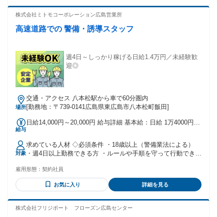
株式会社ミトモコーポレーション広島営業所
高速道路での 警備・誘導スタッフ
週4日～しっかり稼げる日給1.4万円／未経験歓
迎◎
交通・アクセス 八本松駅から車で60分圏内
[勤務地：〒739-0141広島県東広島市八本松町飯田]
場所
日給14,000円～20,000円 給与詳細 基本給：日給 1万4000円
給与
〜 2万円 固定残業代：なし 【一律手当】 全員に一律で支払わ
れる通勤・皆勤・家族手当金額：なし 全員に一律で支払われ
求めている人材 ◇必須条件 ・18歳以上（警備業法による）
るその他手当金額：なし 日給 14,000円～20,000円 【日勤】
・週4日以上勤務できる方 ・ルールや手順を守って行動できる
対象
日給14,000円 【夜勤】日給16,628円 ■早く終わっても日給全
方 ・無断欠勤や遅刻なく、安定して勤務できる方 ◇歓迎条件
額保証 ■残業代別途支給 ■交通費規定支給 ■日払い・週払い
雇用形態：
契約社員
・未経験歓迎 ・ブランクOK ・警備経験者歓迎 ・交通誘導2
OK（規定あり） ■昇給あり ■賞与あり（年2回） ■資格所有者
級などの有資格者歓迎 ・フリーター歓迎 ・しっかりシフトに
手当あり 《入社祝金》 【資格なし】 16勤務ごとに10,000円
お気に入り
詳細を見る
入って稼ぎたい方 ・チームで協力して働ける方 ◇こんな方に
支給（最大50,000円） 【資格あり】 16勤務ごとに20,000円支
おすすめ ・高日給の仕事で安定して稼ぎたい方 ・屋外で体を
給（最大100,000円） 《法定研修》 3日間（1日10,000円／計
動かす仕事がしたい方 ・ルールに沿ってコツコツ働くのが得
株式会社フリジポート フローズン広島センター
30,000円支給） ※研修手当の先払い相談可（最大20,000円）
意な方 ・長期で安定して働きたい方 年齢の条件と理由：あり