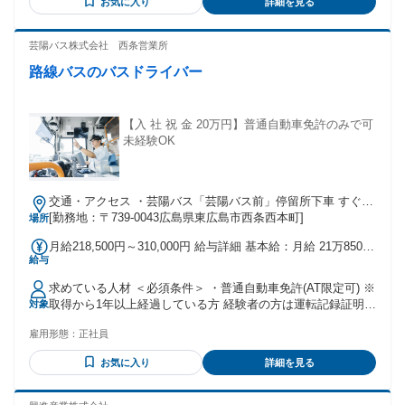
お気に入り
詳細を見る
芸陽バス株式会社 西条営業所
路線バスのバスドライバー
【入 社 祝 金 20万円】普通自動車免許のみで可
未経験OK
交通・アクセス ・芸陽バス「芸陽バス前」停留所下車 すぐ
・JR山陽本線「西条」駅下車 徒歩約15分
[勤務地：〒739-0043広島県東広島市西条西本町]
場所
月給218,500円～310,000円 給与詳細 基本給：月給 21万8500
給与
円 〜 31万円 固定残業代：なし 【一律手当】 全員に一律で支
払われる通勤・皆勤・家族手当金額：あり 全員に一律で支払
求めている人材 ＜必須条件＞ ・普通自動車免許(AT限定可) ※
われるその他手当金額：なし ┏━━━━━━━┓ ◆ 給与・
取得から1年以上経過している方 経験者の方は運転記録証明書
対象
待遇 ◆ ┗━━━━━━━┛ 月給: 218,500円 〜 ＜各種手当＞
5年分 ・広島県を交通インフラとして支えていきたいと思って
◆ 賞与年2回 ◆ 時間外労働手当 ◆ 休日労働手当 ◆ 深夜労働
雇用形態：
正社員
いらっしゃる方！ ＜歓迎条件＞ ・年齢・職歴・学歴不問 ・
手当 ◆ 通勤手当
未経験歓迎 ・ブランクのある方歓迎 ・30代・40代・50代が活
お気に入り
詳細を見る
躍中 ・女性も活躍いただけます ・U・Iターン歓迎 ・車や運
転が好きな方 ・幅広い年齢層、キャリアの方が活躍中 ・ハロ
ーワークでお仕事探してる方も歓迎 ＼こんな方にピッタリ／