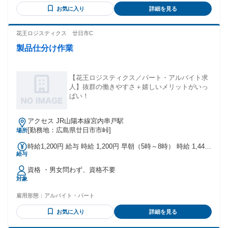
お気に入り
詳細を見る
花王ロジスティクス 廿日市C
製品仕分け作業
【花王ロジスティクス／パート・アルバイト求
人】抜群の働きやすさ＋嬉しいメリットがいっ
ぱい！
アクセス JR山陽本線宮内串戸駅
[勤務地：広島県廿日市市峠]
場所
時給1,200円 給与 時給 1,200円 早朝（5時～8時） 時給 1,440
給与
円 夜間（18時～22時） 時給 1,440円 土曜日、祝日 時給
5％UP
資格 ・男女問わず、資格不要
対象
雇用形態：
アルバイト・パート
お気に入り
詳細を見る