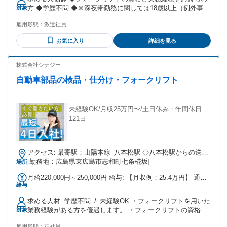
で支給 ・公共交通機関の場合は1ヶ月分の定期代支給 ・車・
方 ◆学歴不問 ◆※深夜帯勤務に関しては18歳以上（例外事由
対象
バイクの場合は1km10円として通勤距離により支給 試用期間
2号） 学歴 不問
試用期間：あり 期間：2週間 時給：1,800円 〜
雇用形態：
派遣社員
お気に入り
詳細を見る
株式会社シナジー
自動車部品の検品・仕分け・フォークリフト
未経験OK/月収25万円〜/土日休み・年間休日
121日
アクセス: 最寄駅：山陽本線 八本松駅 ◇八本松駅からの送迎
[勤務地：広島県東広島市志和町七条椛坂]
バスあり ◇交通費支給あり 車・バイクでの通勤も可◎
場所
月給220,000円～250,000円 給与: 【月収例：25.4万円】 通
給与
常：220,000円 残業：1,720円 × 20時間 → 34,400円 ※深夜時
間に勤務した場合は別途深夜手当を支給します ◇昇給あり ◇
求める人材: 学歴不問 / 未経験OK ・フォークリフトを用いた
賞与あり（3か月分）
業務経験がある方を優遇します。 ・フォークリフトの資格を
対象
お持ちでない方の場合でも、資格取得支援で費用会社負担で
雇用形態：
正社員