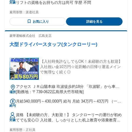
リフトの資格をお持ちの方は尚可 学歴 不問
対象
勤距離により支給 試用期間 試用期間：あり 期間：2週間 時
給：1,750円 〜
雇用形態：
派遣社員
お気に入り
詳細を見る
菱華運輸株式会社 広島支店
大型ドライバースタッフ(タンクローリー)
【入社時免許なしでもOK！未経験の方も歓迎】
入社祝い金10万円☆近距離の日帰り運送メイン
で無理なく続く◎
アクセス ＪＲ山陽本線 玖波徒歩約18分 「玖波駅」から車で5
分
[勤務地：〒739-0622広島県大竹市晴海]
場所
月給340,000円～430,000円 給与 月給 34万円～43万円 （一律
給与
手当を含む） 経験者の方は経験を考慮して給与を決定いたし
ます。 交通費：交通費支給
資格 【未経験の方、大歓迎！】 タンクローリーの運行が初め
てでも安心◎ 入社後、しっかりとした机上教育や添乗教育を
対象
通じて、未経験からでも着実に成長できます。 研修に力を入
雇用形態：
正社員
れておりますので、異業種から転職して活躍しているスタッ