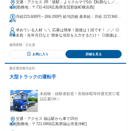
交通・アクセス JR「坂駅」よりクルマで5分【転勤なし／
車・バイク通勤OK】
[勤務地：〒731-4324広島県安芸郡坂町横浜西]
場所
月給223,600円～269,200円 給与詳細 基本給：月給 22万3600
給与
円 〜 26万9200円 固定残業代：なし 【一律手当】 全員に一律
で支払われる通勤・皆勤・家族手当金額：なし 全員に一律で
求めている人材 ＼＼ 応募は簡単！面接は１回です！ ／／ ◎
支払われるその他手当金額：なし ★大型免許保有者は前職給
名前・生年月日など 簡単な項目を入力するだけ！ ◎面接は１
対象
与を 考慮させていただきます。 【手当】 通勤手当（上限2万
回！入社時期も相談可能です。 【学歴不問／フリーターの方
3000円） ▼その他手厚い手当がたくさん！！ 皆勤手当 達成
雇用形態：
正社員
歓迎！】 ＼大型運転免許保有者優遇！／ ・20～60代活躍中！
手当 安全手当 特別手当 【昇給】 あり 【賞与】 年3回
・人柄重視の採用です★ ・90％以上の方が未経験入社です！
お気に入り
詳細を見る
過去には、建設業以外に物流業界など 異業種から入社された
先輩社員もいます！
森近運送株式会社
大型トラックの運転手
未経験・経験者歓迎！長期休暇等待遇充実◎電
話応募OK✨
交通・アクセス 福山駅から車で25分
[勤務地：〒721-0956広島県福山市箕沖町]
場所