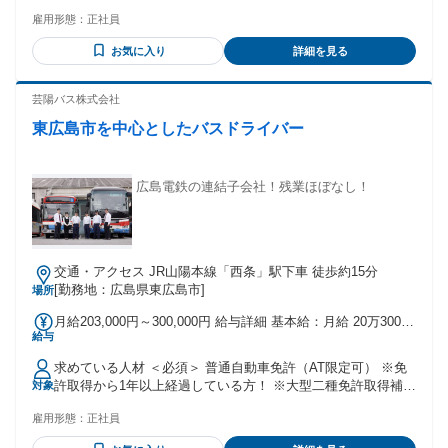
雇用形態：
正社員
お気に入り
詳細を見る
芸陽バス株式会社
東広島市を中心としたバスドライバー
広島電鉄の連結子会社！残業ほぼなし！
交通・アクセス JR山陽本線「西条」駅下車 徒歩約15分
[勤務地：広島県東広島市]
場所
月給203,000円～300,000円 給与詳細 基本給：月給 20万3000
給与
円 〜 30万円 固定残業代：なし 【一律手当】 全員に一律で支
払われる通勤・皆勤・家族手当金額：あり 全員に一律で支払
求めている人材 ＜必須＞ 普通自動車免許（AT限定可） ※免
われるその他手当金額：あり 表記の給与に＋各種手当が含み
許取得から1年以上経過している方！ ※大型二種免許取得補助
対象
ます。 各種手当を含むと25万円ほどになる社員が多いです。
あり（※入社前に取得していただく場合） └提携している教
雇用形態：
正社員
習所…全額補助 └提携していない教習所…最大70万円補助 ＜
歓迎＞ 大型自動車免許