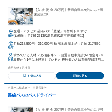
【入 社 祝 金 20万円】普通自動車免許のみで可
未経験OK
交通・アクセス 芸陽バス「豊栄」停留所下車 すぐ
[勤務地：〒739-2313広島県東広島市豊栄町清武]
場所
月給218,500円～310,000円 給与詳細 基本給：月給 21万8500
給与
円 〜 31万円 固定残業代：なし 【一律手当】 全員に一律で支
払われる通勤・皆勤・家族手当金額：あり 全員に一律で支払
求めている人材 ＜必須条件＞ ・普通自動車免許(AT限定可) ※
われるその他手当金額：なし ┏━━━━━━━┓ ◆ 給与・
取得から1年以上経過している方 経験者の方は運転記録証明書
対象
待遇 ◆ ┗━━━━━━━┛ 月給: 218,500円 〜 ＜各種手当＞
5年分 ・広島県を交通インフラとして支えていきたいと思って
◆ 賞与年2回 ◆ 時間外労働手当 ◆ 休日労働手当 ◆ 深夜労働
雇用形態：
正社員
いらっしゃる方！ ＜歓迎条件＞ ・年齢・職歴・学歴不問 ・
手当 ◆ 通勤手当
未経験歓迎 ・ブランクのある方歓迎 ・30代・40代・50代が活
お気に入り
詳細を見る
躍中 ・女性も活躍いただけます ・U・Iターン歓迎 ・車や運
転が好きな方 ・幅広い年齢層、キャリアの方が活躍中 ・ハロ
ーワークでお仕事探してる方も歓迎 ＼こんな方にピッタリ／
芸陽バス株式会社 三原営業所
・地元で安定して働きたい方 ・定年まで腰を据えて働きたい
路線バスのバスドライバー
方 ＼異業種からの転職者がほとんどです！／ タクシー・宅
配・配達・ルート配送ドライバーや運送関係経験者の方や 建
設業・工場・倉庫・飲食・営業転職された方など 様々な方が
活躍しています！
【入 社 祝 金 20万円】普通自動車免許のみで可