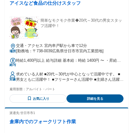
※お弁当・飲み物・交通費支給 ※交通誘導2級保有者、または
アイスなど食品の仕分けスタッフ
（例外事由2号・18歳以上（警備業法））
過去3年以内に 1年以上2号警備業務に従事された方は1日のみ
※交通誘導1級、警備員指導教育責任者2号保有者は免除
簡単なモクモク作業◆20代～30代の男女スタッ
フ活躍中！
交通・アクセス 宮内串戸駅から車で12分
[勤務地：〒738-0039広島県廿日市市宮内工業団地]
場所
時給1,400円以上 給与詳細 基本給：時給 1400円 〜 ・昇給あ
給与
り ・交通費規定支給 ・残業手当あり
求めている人材 ■20代～30代が中心となって活躍中です。 ■
男女ともに活躍中！ ■フリーターさん活躍中 ■主婦さん活躍中
対象
＜こんな方にぴったり＞ ・モクモク集中して働くのが好きな
雇用形態：
アルバイト・パート
方 ・接客なしで人目を気にせず働きたい方 ・体を動かすこと
が好きな方 年齢の条件と理由：あり（例外事由2号・18歳以
お気に入り
詳細を見る
上（労働基準法））
派遣先:廿日市市1
倉庫内でのフォークリフト作業