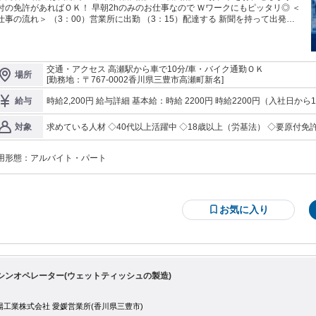
付の免許があればＯＫ！ 早朝2hのみのお仕事なので Ｗワークにもピッタリ◎ ＜
仕事の流れ＞ （3：00）営業所に出勤 （3：15）配達する 新聞を持って出発
時間程度の配達 →営業所に戻ってそのまま退勤☆ 車･バイク通勤OK♪ 原付免許
あれば始められるお仕事です。 貸出バイクも有ります!! 新聞配達員インタ ビ
ー: 「"毎朝ご苦労様"や"雨の中、 ありがとう"など声を掛けていただくこともあ
、 おだやかな気持ち で仕事ができています」
交通・アクセス 高瀬駅から車で10分/車・バイク通勤ＯＫ
場所
[勤務地：〒767-0002香川県三豊市高瀬町新名]
時給2,200円 給与詳細 基本給：時給 2200
給与
求めている人材 ◇40代以上活躍中 ◇18歳以上（労基法） ◇要原付免
対象
用形態：
アルバイト・パート
お気に入り
シンオペレーター(ウェットティッシュの製造)
陽工業株式会社 愛媛営業所(香川県三豊市)