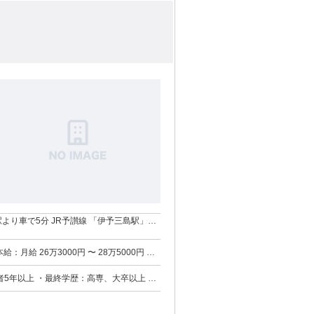
駅より車で5分 JR予讃線 「伊予三島駅」駅
駅」駅より車で1時間 ■香川県仲多度郡 ■愛
香川県丸亀市 上記エリアからでも通いやす
間：1ヶ月あたり41時間24分） 固定残業時間
5年以上 ・最終学歴：高専、大卒以上 ★
コンプライアンス知識・育成指導力・拠点
持ちの方優遇 ★求める人物像