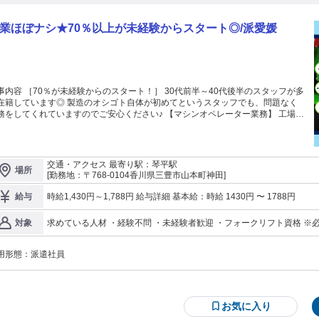
業ほぼナシ★70％以上が未経験からスタート◎/派愛媛
事内容 ［70％が未経験からのスタート！］ 30代前半～40代後半のスタッフが多
在籍しています◎ 製造のオシゴト自体が初めてというスタッフでも、問題なく
をしてくれていますのでご安心ください♪ 【マシンオペレーター業務】 工場内
マシンによる自動化が進んでいるため、原材料をセットしたり、ボタンを操作し
 その他 メンテナンス業務／エラーコードの確認／マシンの清掃も
任せいたします！ フォークリフト免許をお持ちの方にはリフト（リーチ）を使
運搬作業を希望することも可能★ - ［空調完備の綺麗な職場♪］ 抗菌のウェ
交通・アクセス 最寄り駅：琴平駅
場所
トティッシュをつくっていることもあり、工場内はクリームルームのように綺麗
[勤務地：〒768-0104香川県三豊市山本町神田]
す◎ また、空調が完備されているので 「夏は暑い！冬は寒い！」といったこと
ありません＾＾
時給1,430円～1,788円 給与詳細 基本給：時給 1430円 〜 1788円
給与
求めている人材 ・経験不問 ・未経験者歓迎 ・フォークリフト資格 ※
対象
用形態：
派遣社員
お気に入り