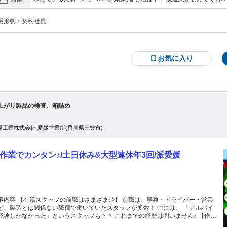
事復帰」 そんな方も多数活躍しています。 ＝＝＝＝＝＝＝＝＝＝＝＝ ✨履歴
日750円×20日出勤
経験不問 ＊工場未経験OK！ ＊UIターン歓迎 ＊外国人スタッフも活躍
不要✨ まずは職場見学だけでもOK！ 転職検討中の方も大歓迎！ 「仕事の雰囲気
こんな方におすすめ＞ ✅地元で腰を据えて働きたい ✅安定収入を確保し
てから決めたい」 「自分にできるか不安…」 実際に職場を見て、納得してか
用形態：
契約社員
ツコツ作業が得意 ✅工場経験を活かしたい ✅稼げる仕事がしたい
入社を決められます。 お気軽にご相談ください♪
お気に入り
上がり製品の検査、箱詰め
陽工業株式会社 愛媛営業所(香川県三豊市)
作業でカンタン♪/土日休み&大型連休年3回/派愛媛
事内容 【在籍スタッフの前職はさまざま◎】 前職は、事務・ドライバー・営業
ど、製造とは関係ない職種で働いていたスタッフが多数！ 中には、 「アルバイ
経験しかなかった」というスタッフも＾＾ これまでの経歴は問いません♪ 【作業
容】 検査：ウェットティッシュの検品作業 まずは、マシンが検品をおこない不