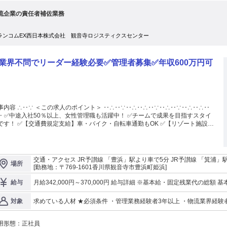
流企業の責任者補佐業務
ランコムEX西日本株式会社 観音寺ロジスティクスセンター
業界不問でリーダー経験必要✅管理者募集✅年収600万円可
事内容 ∴‥∵ ＜この求人のポイント＞ ‥∴‥∵‥∴‥∴‥∵‥∴‥∵‥∴‥∴‥
チームで成果を目指すスタイ
です！ ✅【交通費規定支給】車・バイク・自転車通勤もOK ✅【リゾート施設優
！】白浜・有馬・淡路島・京都などのリゾート施設の優待特典あり ∴‥∵‥∴‥
∵‥∴‥∵‥∴‥∴‥∵‥∴‥∵‥∴‥∵‥∴‥∴‥∵‥∴‥ 【業務内容】 当社の
営業務全般における改善に向け、戦略の策定・推進及び人材育成・マネジメント
お任せします。 中期経営計画を見据えた事業所計画及び今後の事業成長におい
交通・アクセス JR予讃線 「豊浜」駅より車で5分 JR予讃線 「箕浦」
場所
インパクトを与えられるポジションです。 【募集背景】 当事業所は、事業拡
より車で25分 JR予讃線 「坂出駅」駅より車で1時間 JR予讃線 「丸亀
[勤務地：〒769-1601香川県観音寺市豊浜町姫浜]
および取扱案件の高度化に伴い、業務量・業務範囲ともに年々増加しておりま
媛県四国中央市 ■香川県観音寺市 ■香川県坂出市 ■香川県善通寺市 ■
。 現在は管理者が中心となり、事業運営全般を担っておりますが、 求められる
月給342,000円～370,000円 給与詳細 ※基本給・固定残業代の総額 基本給：月給 26万3000円 〜 28万5000円 固
給与
い！ ★車通勤OK(無料駐車場完備)/転勤なし
割が多岐にわたり、既存体制のみでは十分な対応が難しくなってきました。 そ
定残業代：あり 1ヶ月あたり7万9000円 〜 8万5000円（固定残業時
で今回、責任者の補佐として事業運営の中核を担い、管理者と共に事業成長を推
を超えた勤務時間については別途残業代を支給する 【一律手当】 全員に一律で支払われる通勤・皆勤・家族手当
求めている人材 ★必須条件 ・管理業務経験者3年以上 ・物流業界経験者
対象
ただける人材を新たに募集いたします。 【具体的には以下の業務内容を推進
金額：なし 全員に一律で支払われるその他手当金額：なし ※能力により変動あり 【その他手当】 ■家族手当：社
優遇条件 ・データ分析・論理的思考力・戦略的思考力・意思決定力・
会保険上扶養家族：1名あたり3,000円
ただきます】 ・責任者の補佐業務 ・事業所計画の策定・推進 ・事業所PL管理お
責任者の経験者歓迎 ・第一種衛生管理者、安全管理者、防火管理者のいずれかをお
び数値分析 ・従業員マネジメント・育成 ・顧客への提案・折衝 ・見積作成を含
用形態：
正社員
コミュニケーション能力が高く、主体的に考え動ける方