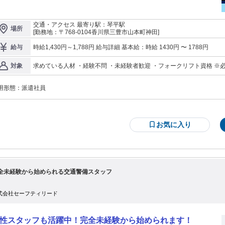
品を見つけます。 その後、どこに不良があるか目視でチェック！ 梱包：製品の
詰め作業 製品を良品と不良品に仕分けし、 段ボールの中に入れていくカンタン
、フォークリフト免許をお持ちの方にはリフト（リーチ）を使
交通・アクセス 最寄り駅：琴平駅
場所
の運搬作業をお任せすることも！ - 【業務中はモクモク作業、休憩中は和気
[勤務地：〒768-0104香川県三豊市山本町神田]
いあい♪】 オシゴト中はモクモクと作業するスタッフが多いですが、休憩中や仕
終わりにはみんなで談笑して和気あいあいと過ごしています◎ 定着率は70％と
時給1,430円～1,788円 給与詳細 基本給：時給 1430円 〜 1788円
給与
く、馴染みやすい環境です！
求めている人材 ・経験不問 ・未経験者歓迎 ・フォークリフト資格 ※
対象
用形態：
派遣社員
お気に入り
全未経験から始められる交通警備スタッフ
式会社セーフティリード
性スタッフも活躍中！完全未経験から始められます！