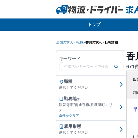
トップ
全国の求人・転職
香川の求人・転職情報
>
香
キーワード
671
四
職種
選択してください
四
勤務地
(1)
観音寺市/善通寺市/多度津町エリ
早
ア
条件をクリア
雇用形態
選択してください
仕