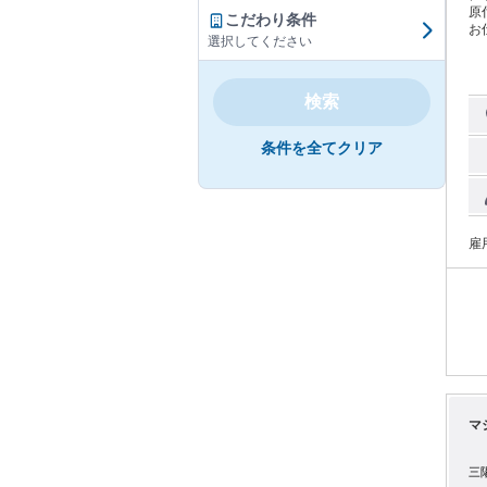
原
こだわり条件
お
選択してください
→2
さえ
ュ
り
検索
条件を全てクリア
雇
マ
三