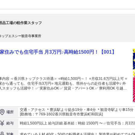
用品工場の軽作業スタッフ
ロップエスシー観音寺事業所
家住みでも住宅手当 月3万円♪高時給1500円！【001】
容 ＜香川県トップクラス待遇＞ ⭐時給1,500円～！ ⭐月収31.6万円以上可 ⭐
ら通っても、住宅手当3万円⭐ 地元通勤も、県外からの赴任者も活躍中♪ 外
人スタッフも活躍中！ ✅ 実家住みOK ✅ 賃貸・アパートOK ✅ 寮利用OK 引越費
補助もあるので、 新生活を始めたい方も安心です！ ※会社規定あり ＝＝＝＝＝
 【仕事内容】 おむつ・マスク・生理用品など、 身近な日用品をつ
でのお仕事です。 ＜具体的には…＞ ■紙材料を運ぶ ■テープを貼る ■機械
 この3つが中心！ ✨「運ぶ」「貼る」「セット」のシンプル軽作業 1～2
交通・アクセス ＊豊浜駅より徒歩19分・車4分 ＊観音寺駅より車15
場所
度で慣れる方がほとんど！ ✨ライン作業なし ベルトコンベアのスピードに
活躍中！
[勤務地：〒769-1602香川県観音寺市豊浜町和田浜]
いく作業ではありません。 ✨当社スタッフ中心の現場なので、 分からない
きやすい環境です ✨勤務時間の相談OK ＝＝＝＝＝＝＝＝＝＝＝＝ 【身体
時給1,500円以上 給与詳細 基本給：時給 1500円 〜 ✅住宅手当：月3万円（実家住み・賃貸・寮利用者もみんな対
給与
負担少なめ】 扱うのは、不織布などの軽い素材。 ✅重量物ほぼなし ✅複雑な
象！） ✅残業・深夜・休日手当あり ✅交通費規定支給（月上限3万円） ✅有休時
なし ✅覚えること少なめ ✅未経験スタート多数 「工場が初めて」 「久しぶり
通勤の場合 ■片道10km【交通費:月額8000円】 ※1日400円×20日出勤 ■片道20㎞【交通費:月額1万5000円】 ※1
求めている人材 40代・50代の転職者も活躍中！ 製造業が初めてでもOK！ 
対象