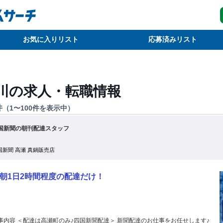
お気に入りリスト
応募済みリスト
川
の求人・転職情報
件
（
1
〜
100
件を表示中）
国新聞の朝刊配達スタッフ
国新聞 高瀬 真鍋販売店
朝1日2時間程度の配達だけ！
事内容 ＜配達は高瀬町のみ♪四国新聞配達＞ 新聞配達のお仕事をお任せします♪