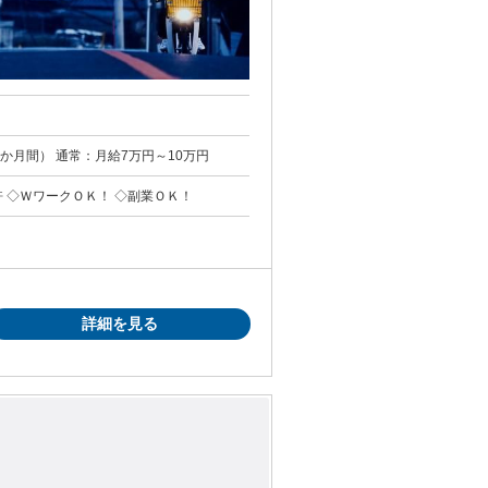
円 時給2200円（入社日から1か月間） 通常：月給7万円～10万円
許 ◇ＷワークＯＫ！ ◇副業ＯＫ！
詳細を見る