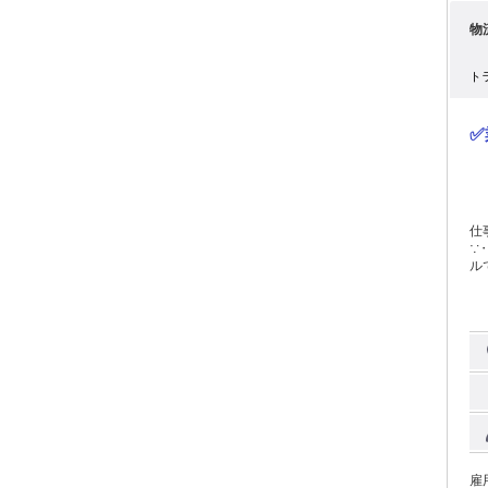
物
ト
✅
仕
∵‥ ✅中途入社50％以上、女性管理職も活躍中！ ✅
ル
待
∴‥
運
を
て、
大
す
役
こ
進い
い
よ
雇