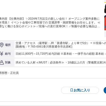
事内容 【仕事内容】 ✨2024年7月設立の新しい会社！ オープニング案件多数に
会場や工事現場での 交通誘導・雑踏警備をお任せします。 ≪
理なく働ける安心ポイント≫ ✅現場への直行直帰OK！ ✅制服や必要な備品はす
貸与！ ✅未経験でも安心の研修制度あり！ ≪1日の流れ（日勤の例）≫ 08:00
場到着・朝礼・作業確認 08:30 歩行者や車両の安全誘導 12:00 お昼休憩（しっ
り60分） 13:00 午後の誘導業務スタート 17:00 業務終了！そのまま直行直帰
交通・アクセス （最寄駅：JR「善通寺駅」より車で5分） + ※現場
場所
[勤務地：〒765-0061香川県善通寺市吉原町]
日給11,800円～15,720円 給与詳細 ※基本給・一律手当の総額 基本給：日給 1万1200円 〜 1万5120円 固定残業
給与
代：なし 【一律手当】 全員に一律で支払われる通勤・皆勤・家族手当金額：あり 1日あたり600円 全員に一律で
支払われるその他手当金額：なし 経験・能力・所有資格を考慮し決定 ≪嬉しい手当・待遇≫ ・新任教育手当：
求めている人材 ≪MUST：必須条件≫ ・18歳以上の方（警備業法第14条による） ≪WANT：歓
対象
20,000円〜支給！ ・資格手当：有資格者に毎月支給！
験者、シニア世代大歓迎！ ・女性のスタッフも活躍中！ ・普通自動車
雑踏警備2級保持者優遇！
用形態：
正社員
お気に入り