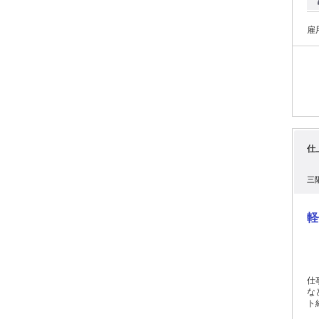
の仕
書
を見
雇
ら
仕
三
軽
仕
な
ト
内