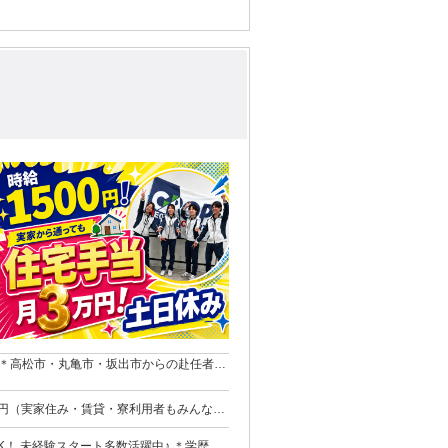
分 ＊高松市・丸亀市・坂出市からの赴任者も
の給与満額支給 【交通費例】車
未経験スタート多数活躍中♪ ＊学歴・