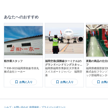
あなたへのおすすめ
軽作業スタッフ
福岡空港(国際線ターミナル)の
夜勤の商品の仕分
グランドハンドリングスタッフ /
フ
〒838-0015福岡県朝倉市持丸
パートタイム
福岡県福岡市博多区大字青木
福岡県糟屋郡新宮
株式会社トーホー
スイスポートジャパン 福岡空
株式会社フランソ
港
ック部福岡センタ
お気に入り
お気に入り
お気
ヘルプ・お問い合わせ
利用規約・プライバシーポリシー