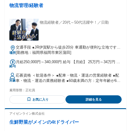
物流管理/経験者
物流経験者／20代～50代活躍中！／日勤
交通手段 ●JR伊賀駅から徒歩20分 車通勤が便利な立地です
（無料駐車場あり） 「福岡インター横」 に位置し、 インタ
[勤務地：福岡県福岡市東区蒲田]
場所
ーを降りて3分！ 都市高速ともつながっているため、 福岡市
月給250,000円～340,000円 給与 【月給】 25万円～34万円 ●
内からの通勤もスムーズです。
給与
月給制／月末締め・翌月10日支給 ●交通費支給（規定内） ●
試用期間あり（期間中：時給1,200円～）
応募資格 ＜歓迎条件＞ ●配車・物流・運送の営業経験者 ●配
車・物流・運送の業務経験者 ●60歳未満の方：定年年齢が60
対象
歳のため（例外事由1号）
雇用形態：
正社員
お気に入り
詳細を見る
アイゼンライン株式会社
生鮮野菜がメインの4tドライバー