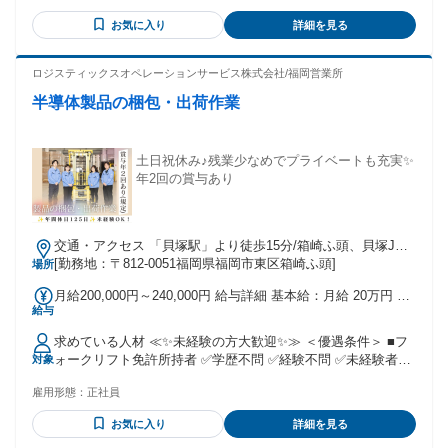
お気に入り
詳細を見る
ロジスティックスオペレーションサービス株式会社/福岡営業所
半導体製品の梱包・出荷作業
土日祝休み♪残業少なめでプライベートも充実✨
年2回の賞与あり
交通・アクセス 「貝塚駅」より徒歩15分/箱崎ふ頭、貝塚JCT
すぐ近く ★交通費全額支給（規定）
[勤務地：〒812-0051福岡県福岡市東区箱崎ふ頭]
場所
月給200,000円～240,000円 給与詳細 基本給：月給 20万円 〜
給与
24万円 固定残業代：なし 【一律手当】 全員に一律で支払わ
れる通勤・皆勤・家族手当金額：なし 全員に一律で支払われ
求めている人材 ≪✨未経験の方大歓迎✨≫ ＜優遇条件＞ ■フ
るその他手当金額：なし ⭐交通費全額支給 ⭐残業代は1分単位
ォークリフト免許所持者 ✅学歴不問 ✅経験不問 ✅未経験者歓
対象
で支給 ⭐賞与年2回あり（6月・12月）
迎 ✅フリーター歓迎 ✅経験者歓迎 ✅ブランクOK ＊☆＊――
雇用形態：
正社員
＊☆＊――＊☆＊――＊☆＊ ★今回募集するお仕事では、
【物流倉庫】などでの【仕分け】や 【ピッキング】【軽作
お気に入り
詳細を見る
業】 等の経験が活かせます！ ★異業種からの転職者も多数活