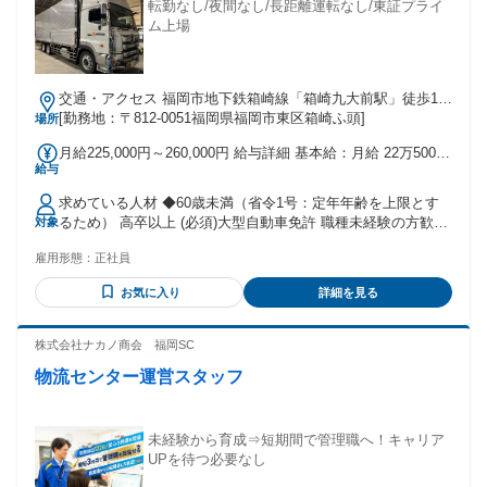
界・職種未経験のスタッフが多く活躍しています！ - ＜先輩
転勤なし/夜間なし/長距離運転なし/東証プライ
スタッフの声＞ ＊私も業界・職種未経験で入社しました。 正
ム上場
直、最初は「ちゃんとやれるだろうか…」という不安を少し
感じていましたが、 気さくで面倒見の良い上司・先輩たちの
丁寧な指導と手厚いサポートのおかげで、 今では自信をもっ
交通・アクセス 福岡市地下鉄箱崎線「箱崎九大前駅」徒歩18
て毎日お仕事しています！ ＊うちの会社はスタッフ一人ひと
分
[勤務地：〒812-0051福岡県福岡市東区箱崎ふ頭]
場所
りのがんばりを正当に評価します。 未経験入社でも、上司や
先輩から教わったことを素直に吸収・実践していけば、 しっ
月給225,000円～260,000円 給与詳細 基本給：月給 22万5000
かりと業務をこなせるようになり、ステップアップしていけ
給与
円 〜 26万円 固定残業代：なし 【一律手当】 全員に一律で支
ますよ！
払われる通勤・皆勤・家族手当金額：あり 全員に一律で支払
求めている人材 ◆60歳未満（省令1号：定年年齢を上限とす
われるその他手当金額：あり 【別途手当あり】 時間外勤務手
るため） 高卒以上 (必須)大型自動車免許 職種未経験の方歓迎
対象
当・家族手当 一律手当合計金額 3万円(固定給に含む) 【昇
≪こんな方も歓迎します!≫ ◎職種未経験&大型自動車免許保
給】 年1回 【賞与】 年2回（夏：6月または7月、冬：12月）
雇用形態：
正社員
持の方 ◎フォークリフト・大型免許をお持ちの方 ◎安定した
環境で腰を据えて働きたい ◎チームワークが良く、 温かい会
お気に入り
詳細を見る
社で働きたい!
株式会社ナカノ商会 福岡SC
物流センター運営スタッフ
未経験から育成⇒短期間で管理職へ！キャリア
UPを待つ必要なし