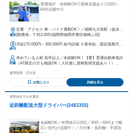
普通免許・未経験OK◎資格支援あり◎20代～
60代活躍中◎
交通・アクセス 車・バイク通勤OK！／箱崎九大前駅（徒歩23
分）
[勤務地：〒812-0051福岡県福岡市東区箱崎ふ頭]
場所
月給270,000円～300,000円 給与詳細 ※基本給・固定残業代・
給与
一律手当の総額 基本給：月給 17万円 〜 20万円 固定残業代：
あり 1ヶ月あたり6万円 〜 6万円（固定残業時間：1ヶ月あた
求めている人材 高卒以上／未経験OK！【要】普通自動車免許
り30時間） 固定残業時間を超えた勤務時間については別途残
（AT限定の方も相談OK！入社後に資格取得支援あり！）
対象
業代を支給する 【一律手当】 全員に一律で支払われる通勤・
【具体的には】 業界・職種未経験の方歓迎 ＜以下の資格保有
皆勤・家族手当金額：なし 全員に一律で支払われるその他手
雇用形態：
正社員
者は大歓迎！＞ ◎MTの普通自動車免許 ◎準中型免許（5ｔ）
当金額：あり 1ヶ月あたり4万円 〜 4万円 ※固定給に一律手当
先輩たちも未経験から始めた方ばかりです！ 前職も出身もバ
を含む ※上記金額は月給の最低金額となります。 年齢・社会
お気に入り
詳細を見る
ラバラですが、お互いを認め合う風土が根付いており、 社内
人経験年数等を考慮して決定致します。 ■未経験者：27万～
はいつも和気あいあいとした雰囲気。 あなたもスグに馴染ん
■経験者：30万～ 【手当】 一律職務手当（月額2万円～4万
でいただけますよ◎ 年齢の条件と理由：あり（例外事由3号の
有限会社マル生運送
円） 通勤手当（月額上限3万円※km換算／会社規定による）
イ・４５歳未満（長期勤続によるキャリア形成のため））
【昇給】 あり 【賞与】 年2回（8・12月、業績に応じて決算
近距離配送大型ドライバー(2483355)
賞与あり）
未経験OK／年間休日120日／30代～60代まで幅
広い世代が活躍中！／力仕事・長距離・手荷役