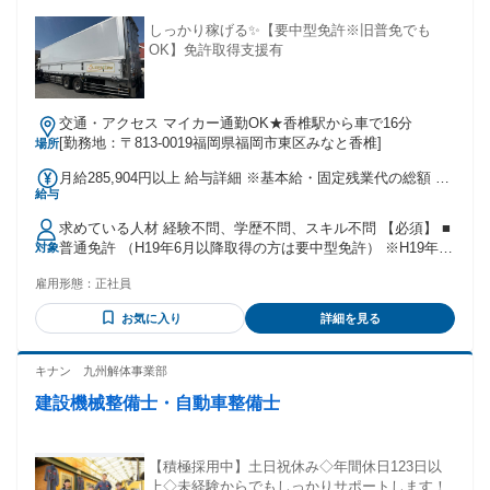
しっかり稼げる✨【要中型免許※旧普免でも
OK】免許取得支援有
交通・アクセス マイカー通勤OK★香椎駅から車で16分
[勤務地：〒813-0019福岡県福岡市東区みなと香椎]
場所
月給285,904円以上 給与詳細 ※基本給・固定残業代の総額 基
給与
本給：月給 19万720円 〜 固定残業代：あり 1ヶ月あたり9万
5184円 〜（固定残業時間：1ヶ月あたり72時間） 固定残業時
求めている人材 経験不問、学歴不問、スキル不問 【必須】 ■
間を超えた勤務時間については別途残業代を支給する 【一律
普通免許 （H19年6月以降取得の方は要中型免許） ※H19年5
対象
手当】 全員に一律で支払われる通勤・皆勤・家族手当金額：
月までに 普通免許取得の方は4tトラック運転可能♪ それ以外
なし 全員に一律で支払われるその他手当金額：なし ※経験考
雇用形態：
正社員
の方も中型免許があればOK！ 【歓迎】 ■リフト免許を持って
慮
いる方 ■車の運転が好きな方 ⭐未経験者も積極採用中！ もち
お気に入り
詳細を見る
ろん、 軽貨物運送業、タクシー運転手 宅配、ルート営業など
など ドライバーの経験者は大歓迎です！
キナン 九州解体事業部
建設機械整備士・自動車整備士
【積極採用中】土日祝休み◇年間休日123日以
上◇未経験からでもしっかりサポートします！