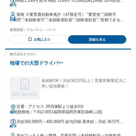
時給1,250円 給与 時給 1250円 ※22時以降は時給 25%割増
Ｒ）徒歩7分、松島5丁目徒歩10分、大和町徒歩11分
給与
1,562.5円。 ※残業代は1分単位での申請となります。 ※研修
2～3週間（同条件） 交通費：交通費支給 会社規定有
資格 ※要普通自動車免許（AT限定可） "要普免","経験不
問","未経験者可","未経験者歓迎","経験者歓迎","長期できる
対象
方","主婦・主夫歓迎","フリーター歓迎" 定年制：あり（一律
雇用形態：
アルバイト・パート
60歳） 再雇用制度：あり（65歳まで）
お気に入り
詳細を見る
株式会社タカロジ
地場での大型ドライバー
未経験OK！月給36万円以上！営業所事業拡大に
伴い追加募集！
交通・アクセス JR貝塚駅より徒歩5分
[勤務地：〒812-0051福岡県福岡市東区箱崎ふ頭]
場所
月給360,000円～450,000円 給与詳細 基本給：月給 36万円 〜
給与
45万円 固定残業代：なし 【一律手当】 全員に一律で支払わ
れる通勤・皆勤・家族手当金額：なし 全員に一律で支払われ
求めている人材 ✅職歴、学歴不問 ✅未経験歓迎 ✅女性歓迎