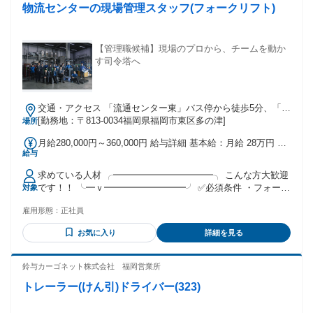
物流センターの現場管理スタッフ(フォークリフト)
【管理職候補】現場のプロから、チームを動か
す司令塔へ
交通・アクセス 「流通センター東」バス停から徒歩5分、「土
井駅」から徒歩16分
[勤務地：〒813-0034福岡県福岡市東区多の津]
場所
月給280,000円～360,000円 給与詳細 基本給：月給 28万円 〜
給与
36万円 固定残業代：なし 【一律手当】 全員に一律で支払わ
れる通勤・皆勤・家族手当金額：なし 全員に一律で支払われ
求めている人材 ╭━━━━━━━━━━━╮ こんな方大歓迎
るその他手当金額：なし ⭐昇給・賞与⭐ 昇給：年1回 賞与：年
です！！ ╰━ｖ━━━━━━━━━╯ ✅必須条件 ・フォーク
対象
2回 ～残業～ 月10時間～30時間
リフトの免許をお持ちの方 ※実務経験がなくてもOK ※免許
雇用形態：
正社員
がない方でも入社後 取得することも可能です ✅歓迎条件 ・将
来的に管理職になりたい方 ・周りと連携しながら責任感を 持
お気に入り
詳細を見る
って物事に取り組める方 ・チーム一丸となって協力し合える
方 ・腰を据えてキャリアパスを描きたい方 ・責任感がある方
✅こんな方におすすめ ・今後のキャリアに不満を感じている
鈴与カーゴネット株式会社 福岡営業所
方 ・現職で管理職、リーダーのポジションが 空かず、昇給が
トレーラー(けん引)ドライバー(323)
伸び悩んでいる方 ・キャリアチェンジをしたい方 ・事務作業
をメインに仕事を シフトチェンジしていきたい方 ✅未経験