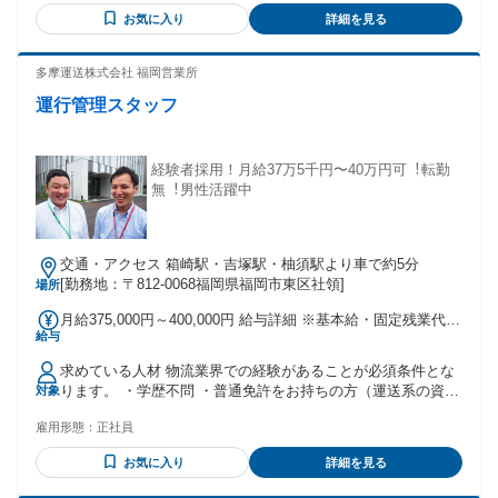
きたい方
お気に入り
詳細を見る
多摩運送株式会社 福岡営業所
運行管理スタッフ
経験者採用！⽉給37万5千円〜40万円可︕転勤
無︕男性活躍中
交通・アクセス 箱崎駅・吉塚駅・柚須駅より車で約5分
[勤務地：〒812-0068福岡県福岡市東区社領]
場所
月給375,000円～400,000円 給与詳細 ※基本給・固定残業代の
給与
総額 基本給：月給 29万960円 〜 31万360円 固定残業代：あ
り 1ヶ月あたり8万4040円 〜 8万9640円（固定残業時間：1ヶ
求めている人材 物流業界での経験があることが必須条件とな
月あたり40時間） 固定残業時間を超えた勤務時間については
ります。 ・学歴不問 ・普通免許をお持ちの方（運送系の資格
対象
別途残業代を支給する 【一律手当】 全員に一律で支払われる
は入社後に順次取得できます） ・基本的なPC業務経験がある
通勤・皆勤・家族手当金額：なし 全員に一律で支払われるそ
雇用形態：
正社員
方（メールやExcelなど） - ＜以下のような方、歓迎！＞ ・安
の他手当金額：なし ※経験などを考慮 【手当】 ・交通費支
定企業で腰を据えて働きたい ・これまでの経験を活かしてキ
給（規定） ・残業手当
お気に入り
詳細を見る
ャリアアップしたい ・常に丁寧で明るい対応ができる ・チー
ムワーク、コミュニケーションを大切にしたい ・教わったこ