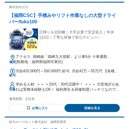
躍中！ 知識や経験は必要ないので ぜひお気軽にご応募くださ
い♫ ★正社員・アルバイト・パート・派遣社員 として働いて
株式会社ゼロ
いた先輩たちが活躍中！
【福岡CSC】手積みやリフト作業なしの大型ドライ
バー/fuko100
日帰り＆近距離｜大手企業で安定収入｜年休
122日｜丁寧な研修で安心デビュー♪
アクセス: 箱崎線「箱崎九大前駅」より車5分 ※車通勤
OK（駐車場完備） ＼こんなエリアからも通いやすい／ 福岡
[勤務地：福岡県福岡市東区]
場所
県大野城市・筑紫野市・古賀市 …など
月給420,000円～550,000円 給与: 月給42万～55万円 【各種手
給与
当】 ＊無事故手当 ＊安全報奨金（年間13万2000円｜規定あ
り） ＊結婚・出産などの祝金制度 【年収例】 510万円（月給
求める人材: ＝＝ ＝20代・30代活躍中！ ＝＝＝ 大型免許があ
42万円） 27歳／勤続2年 550万円（月給43万円） 37歳／勤続
れば実務未経験もOK！ 福利厚生＆研修制度バッチリなので
対象
5年 680万円（月給55万円） 41歳／勤続8年 ※入社半年間（試
チャレンジしやすい環境です。 ※牽引免許は取得補助もあ
用期間）は ※ ※月給35万円以上となります※ ----------------------
雇用形態：
正社員
り！ 【必須】 ・大型自動車免許 ・45歳以下の方（例外事由3
---------- 検定を受けてクリアすれば正規雇用、 クリアできなか
号のイ） ～こんな方はぜひ！～ ＊車が好き・運転が好き ＊
った際は、 3ヵ月毎に再チャレンジ！ →同乗運転での技能検
お気に入り
詳細を見る
働きやすい環境で活躍したい ＊けん引免許を活かしたい ＊キ
定です。 →毎回98%の方が合格して正社員へ♪
ャリアップしたい ＊安定した収入を得たい ＊配達・配送・ト
ラック運転手に興味がある ＊キャリアカー・大型トレーラー
鈴与カーゴネット株式会社 福岡営業所
に憧れている ＊大型ダンプの経験を生かしたい ＊長距離より