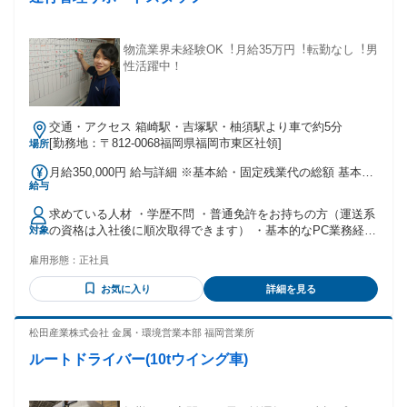
物流業界未経験OK︕⽉給35万円︕転勤なし︕男
性活躍中！
交通・アクセス 箱崎駅・吉塚駅・柚須駅より車で約5分
[勤務地：〒812-0068福岡県福岡市東区社領]
場所
月給350,000円 給与詳細 ※基本給・固定残業代の総額 基本
給与
給：月給 27万1560円 固定残業代：あり 1ヶ月あたり7万8440
円（固定残業時間：1ヶ月あたり40時間） 固定残業時間を超
求めている人材 ・学歴不問 ・普通免許をお持ちの方（運送系
えた勤務時間については別途残業代を支給する 【一律手当】
の資格は入社後に順次取得できます） ・基本的なPC業務経験
対象
全員に一律で支払われる通勤・皆勤・家族手当金額：なし 全
がある方（メールやExcelなど） ＊特別な知識・経験は一切不
員に一律で支払われるその他手当金額：なし ※経験などを考
雇用形態：
正社員
要！ ＊もちろん経験者も優遇！ ＊既卒・第二新卒・現在フリ
慮 【手当】 ・交通費支給（規定） ・残業手当
ーター・異業種出身の方などを積極採用中！ ＊20代・30代の
お気に入り
詳細を見る
男性社員が多数活躍中！ - ＜以下のような方、歓迎！＞ ・安
定企業で腰を据えて働きたい ・常に丁寧で明るい対応ができ
る ・チームワーク、コミュニケーションを大切にしたい ・教
松田産業株式会社 金属・環境営業本部 福岡営業所
わったことを素直に吸収、実践できる ・ミスを防ぐためチェ
ルートドライバー(10tウイング車)
ックを徹底できる ・地元で働きたい ・未経験から正社員とし
て働きたい - ＜異業種出身の中途社員が多数活躍中！＞ 飲食
チェーン店の店長、求人広告の営業、金融業界出身など、 業