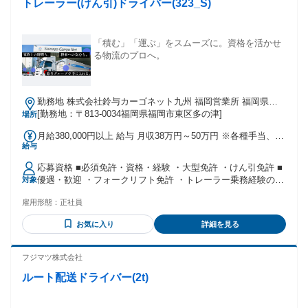
トレーラー(けん引)ドライバー(323_S)
近距離・地場配送のほうが安心だ ＊若年層～中高年・シニア
になるまで長く働きたい
「積む」「運ぶ」をスムーズに。資格を活かせ
る物流のプロへ。
勤務地 株式会社鈴与カーゴネット九州 福岡営業所 福岡県福
岡市東区多の津1-13-14 （車庫は福岡市東区蒲田 となりま
[勤務地：〒813-0034福岡県福岡市東区多の津]
場所
す）
月給380,000円以上 給与 月収38万円～50万円 ※各種手当、業
給与
績給を含みます。 ※運行内容や出勤日数等により変動しま
す。 報酬・各種手当等 ■賞与・昇給 賞与年2回（7月・12月）
応募資格 ■必須免許・資格・経験 ・大型免許 ・けん引免許 ■
昇給あり（年1回） ■手当 通勤手当、家族手当、資格手当、役
優遇・歓迎 ・フォークリフト免許 ・トレーラー乗務経験のあ
対象
職手当、荷役手当 など ※例. 家族手当 配偶者または扶養家
る方
族…12,000円 子供…一人につき4,000円（3人まで） ■その他
雇用形態：
正社員
交通費・規定内支給 ※車通勤可能（駐車場無料） ■研修期間
について 研修期間につきましては、上記記載の給与とは異な
お気に入り
詳細を見る
ります。 （研修終了後は、上記記載の給与へ移行しますので
ご安心ください。）
フジマツ株式会社
ルート配送ドライバー(2t)