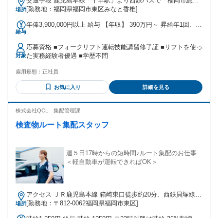
交通手段 鹿児島本線「千早駅」より西鉄バスで「福岡市総合
体育館」下車 徒歩15分 ※朝・夕のみ 鹿児島本線「千早駅」
[勤務地：福岡県福岡市東区みなと香椎]
場所
より西鉄バスで「みなと香椎第三」下車 徒歩1分
年俸3,900,000円以上 給与 【年収】 390万円～ 昇給年1回、賞
給与
与年2回
応募資格 ■フォークリフト運転技能講習修了証 ■リフトを使っ
た実務経験者優遇 ■学歴不問
対象
雇用形態：
正社員
お気に入り
詳細を見る
株式会社QCL 集配管理課
検査物ルート集配スタッフ
週５日17時からの短時間♪ルート集配のお仕事
＜軽自動車が運転できればOK＞
アクセス ＪＲ鹿児島本線 箱崎東口徒歩約20分、西鉄貝塚線
貝塚（福岡県）2番口徒歩約21分、福岡市営箱崎線 貝塚（福
[勤務地：〒812-0062福岡県福岡市東区]
場所
岡県）2番口徒歩約21分 最寄バス停：松島1丁目（西鉄・Ｊ