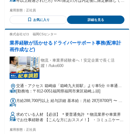
年以上経過された方) ※AT限定の方は内定後に限定解除してい
対象
務状況により変動 ※試用期間中(6ヵ月)も賃金同一 ・昇給/年1
ただければOK！ ・59歳以下の方(60歳定年のため)/例外事由1
回(4月) ※毎年昇給実績あり ・賞与/年2回(7月、12月) ※2024
雇用形態：
正社員
号 ✅＜こんな方も活躍中！＞ ・未経験OK ※9割以上が未経験
年7月度実績：3.250ヵ月分、2024年12月度実績：3.250ヵ月分
からスタートしています！ ・ブランクOK ※大型一種免許、
お気に入り
詳細を見る
大型二種免許を活かした ジョブチェンジも可能です！ ・UIタ
ーンOK ※借り上げ社宅・寮あり！家賃は2割負担 家賃10万円
の場合、本人負担は2万円のみです！ ・20代～60代の女性活
株式会社ゼロ 福岡CSセンター
躍中 ※現在80名以上の女性運転士が在籍しています。 産休・
業界経験が活かせるドライバーサポート事務(配車計
育休はもちろん、「育児支援ダイヤ」という 短時間勤務もあ
ります！ ✅＜こんな方にオススメ！＞ ・送迎ドライバー、マ
画作成など)
イクロバス運転手、大型ドライバー、 ・幼稚園バス運転手な
どのご経験がある方 ・家事・育児と両立しながら働きたい方
物流・車業界経験者へ！安定企業で長く活
・正社員として安定して働きたい方 年齢の条件と理由：あり
躍！/fuko600
（例外事由1号・60歳未満（定年のため））
交通・アクセス 箱崎線「箱崎九大前駅」より車5分 ※車通勤
OK（駐車場完備）
[勤務地：〒812-0051福岡県福岡市東区箱崎ふ頭]
場所
月給288,700円以上 給与詳細 基本給：月給 28万8700円 〜 固
給与
定残業代：なし 【一律手当】 全員に一律で支払われる通勤・
皆勤・家族手当金額：なし 全員に一律で支払われるその他手
求めている人材 【必須】 ＊要普通免許 ＊物流業界や車業界
当金額：なし ＊残業代は別途支給 ＊交通費支給(規定) ＊ガソ
でお仕事経験者 【こんな方におススメ！】 ・コミュニケーシ
対象
リン代支給(規定) 試用・研修期間：3ヵ月 試用・研修期間の条
ョンが取れる方 ・自動車の知識がある方やクルマ好きな方 ・
件：本採用と同じ
雇用形態：
正社員
パソコンの基本操作ができる方 ・安定企業で長く活躍してい