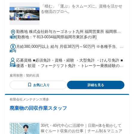
OK ・年齢、学歴不問 社内でのステップアップも 応援してお
ります。 年齢に関わらず意欲があれば 半年から1年程度で事
「積む」「運ぶ」をスムーズに。資格を活かせ
務管理職への キャリアアップを目指せる環境です。 ※まずは
る物流のプロへ。
職場環境を知りたいということはアルバイトからの勤務もも
ちろん可能です！
勤務地 株式会社鈴与カーゴネット九州 福岡営業所 福岡県福
岡市東区多の津1-13-14 （車庫は福岡市東区蒲田 となりま
[勤務地：〒813-0034福岡県福岡市東区多の津]
場所
す）
月給380,000円以上 給与 月収38万円～50万円 ※各種手当、業
給与
績給を含みます。 ※運行内容や出勤日数等により変動しま
す。 報酬・各種手当等 ■賞与・昇給 賞与年2回（7月・12月）
応募資格 ■必須免許・資格・経験 ・大型免許 ・けん引免許 ■
昇給あり（年1回） ■手当 通勤手当、家族手当、資格手当、役
優遇・歓迎 ・フォークリフト免許 ・トレーラー乗務経験のあ
対象
職手当、荷役手当 など ※例. 家族手当 配偶者または扶養家
る方
族…12,000円 子供…一人につき4,000円（3人まで） ■その他
雇用形態：
契約社員
交通費・規定内支給 ※車通勤可能（駐車場無料） ■研修期間
について 研修期間につきましては、上記記載の給与とは異な
お気に入り
詳細を見る
ります。 （研修終了後は、上記記載の給与へ移行しますので
ご安心ください。）
有限会社メンテナンス博多
廃棄物の回収作業スタッフ
30代・40代中心に活躍中｜日勤×体を動かして
稼ぐルート収集のお仕事｜チーム制＆マニュア