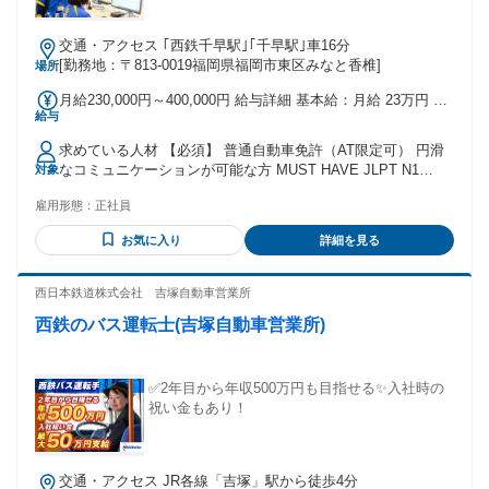
交通・アクセス ｢西鉄千早駅｣｢千早駅｣車16分
[勤務地：〒813-0019福岡県福岡市東区みなと香椎]
場所
月給230,000円～400,000円 給与詳細 基本給：月給 23万円 〜
給与
40万円 固定残業代：なし 【一律手当】 全員に一律で支払わ
れる通勤・皆勤・家族手当金額：なし 全員に一律で支払われ
求めている人材 【必須】 普通自動車免許（AT限定可） 円滑
るその他手当金額：なし 一律手当含む 固定残業代なし 残業
なコミュニケーションが可能な方 MUST HAVE JLPT N1
対象
代は別途1分単位で支給 配車・物流経験者は経験考慮
Native level Japanese require ※日本での義務教育を受けてい
雇用形態：
正社員
る方 (Someone receiving compulsory education in Japan)
【歓迎】 業界未経験歓迎 職種未経験歓迎 正社員デビュー歓
お気に入り
詳細を見る
迎 第二新卒歓迎 【向いている方】 今の働き方に不安がある
方 ワークライフバランスを重視したい方 将来的にマネジメン
トへ挑戦したい方 長く働ける職場を探している方 人と話すこ
西日本鉄道株式会社 吉塚自動車営業所
とが苦にならない方 チームで働くことが好きな方
西鉄のバス運転士(吉塚自動車営業所)
✅2年目から年収500万円も目指せる✨入社時の
祝い金もあり！
交通・アクセス JR各線「吉塚」駅から徒歩4分