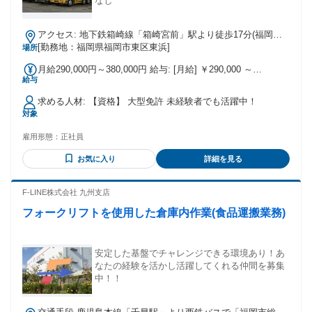
なし
アクセス: 地下鉄箱崎線「箱崎宮前」駅より徒歩17分(福岡営
業所)
[勤務地：福岡県福岡市東区東浜]
場所
月給290,000円～380,000円 給与: [月給] ￥290,000 ～
給与
￥380,000 年収：400万～460万 （内訳） ・基本給 ・乗務手
当 ・住宅手当 ・交通費 ・無事故手当
求める人材: 【資格】 大型免許 未経験者でも活躍中！
対象
雇用形態：
正社員
お気に入り
詳細を見る
F-LINE株式会社 九州支店
フォークリフトを使用した倉庫内作業(食品運搬業務)
安定した基盤でチャレンジできる環境あり！あ
なたの経験を活かし活躍してくれる仲間を募集
中！！