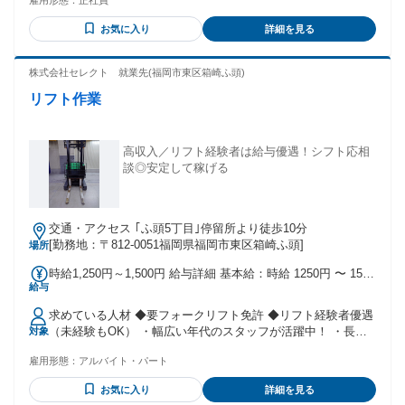
雇用形態：
正社員
両系建設機械(整地･運搬･積込･掘削)運転技能者の方
お気に入り
詳細を見る
株式会社セレクト 就業先(福岡市東区箱崎ふ頭)
リフト作業
高収入／リフト経験者は給与優遇！シフト応相
談◎安定して稼げる
交通・アクセス ｢ふ頭5丁目｣停留所より徒歩10分
[勤務地：〒812-0051福岡県福岡市東区箱崎ふ頭]
場所
時給1,250円～1,500円 給与詳細 基本給：時給 1250円 〜 1500
給与
円 ★経験者は給与優遇 ・前払い相談OK（規定有） ・昇給有
・寸志有
求めている人材 ◆要フォークリフト免許 ◆リフト経験者優遇
（未経験もOK） ・幅広い年代のスタッフが活躍中！ ・長期
対象
勤務歓迎！ 【 下記のような方は歓迎 】 ・フォークリフト作
雇用形態：
アルバイト・パート
業、フォークリフトオペレーターの経験がある方 ・仕分けや
ピッキング、検品、梱包などの軽作業の経験がある方 ・倉庫
お気に入り
詳細を見る
内作業や工場内作業、物流センター内での勤務経験がある方