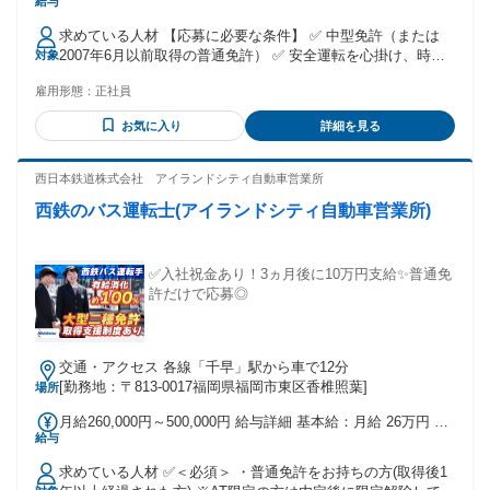
給与
業代：なし 【一律手当】 全員に一律で支払われる通勤・皆
勤・家族手当金額：なし 全員に一律で支払われるその他手当
求めている人材 【応募に必要な条件】 ✅ 中型免許（または
金額：なし ※経験・スキルを充分考慮し、決定いたします。
2007年6月以前取得の普通免許） ✅ 安全運転を心掛け、時間
対象
【手当】 ✅交通費規定支給 ✅残業・深夜手当 ✅勤続貢献手当
とルールを守れる方 🌟 大型免許の取得支援制度あり！（費用
（2万円×年3回／計6万円） ✅休日手当・年始特別手当 ✅家族
雇用形態：
正社員
会社負担） 「今は中型しか持っていないけれど、将来的に10t
手当・無事故手当・大型手当 ✅業績手当 ✅食事手当 ✅住宅手
トラックに挑戦したい」という意欲がある方、大歓迎です！
当 【昇給】 ✅年1回 【賞与】 ✅年2回（業績による）
お気に入り
詳細を見る
【あると嬉しい経験】 ✅ トラック（4tまたは大型）の運転経
験 ✅ 配送や運送業界でのお仕事経験 【こんな方にピッタリ】
✅ 未経験から安定した仕事に挑戦したい方 ✅ 家族との時間や
西日本鉄道株式会社 アイランドシティ自動車営業所
プライベートを大切にしたい方 ✅ コツコツ真面目に取り組む
西鉄のバス運転士(アイランドシティ自動車営業所)
のが得意な方 ✅ 自分の頑張りを正しく評価されたい方 ✅ 一
人の時間を大切にしながら働きたい方
✅入社祝金あり！3ヵ月後に10万円支給✨普通免
許だけで応募◎
交通・アクセス 各線「千早」駅から車で12分
[勤務地：〒813-0017福岡県福岡市東区香椎照葉]
場所
月給260,000円～500,000円 給与詳細 基本給：月給 26万円 〜
給与
50万円 固定残業代：なし 【一律手当】 全員に一律で支払わ
れる通勤・皆勤・家族手当金額：なし 全員に一律で支払われ
求めている人材 ✅＜必須＞ ・普通免許をお持ちの方(取得後1
るその他手当金額：あり 月給26万円～50万円 ※勤続年数・勤