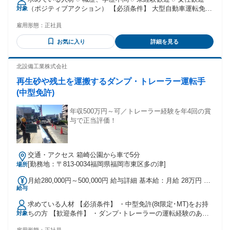
るその他手当金額：なし
（ポジティブアクション） 【必須条件】 大型自動車運転免許
対象
性別の条件と理由：女性歓迎（ポジティブアクション）
雇用形態：
正社員
お気に入り
詳細を見る
北設備工業株式会社
再生砂や残土を運搬するダンプ・トレーラー運転手
(中型免許)
年収500万円～可／トレーラー経験を年4回の賞
与で正当評価！
交通・アクセス 箱崎公園から車で5分
[勤務地：〒813-0034福岡県福岡市東区多の津]
場所
月給280,000円～500,000円 給与詳細 基本給：月給 28万円 〜
給与
50万円 固定残業代：なし 【一律手当】 全員に一律で支払わ
れる通勤・皆勤・家族手当金額：なし 全員に一律で支払われ
求めている人材 【必須条件】 ・中型免許(8t限定･MT)をお持
るその他手当金額：なし ◆賞与年3～4回(業績による) ◆昇給
ちの方 【歓迎条件】 ・ダンプ･トレーラーの運転経験のある
対象
(業績による)
方 ・大型免許をお持ちの方 ・けん引免許をお持ちの方 ・車