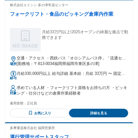
とを素直に吸収、実践できる ・ミスを防ぐためチェックを徹
株式会社エイシン 多の津常温センター
底できる ・地元で働きたい ・正社員として働きたい - ＜先輩
フォークリフト・食品のピッキング倉庫内作業
スタッフの声＞ ＊以前物流事務の経験があったのですが、ブ
ランクがあったので 正直、最初は「ちゃんとやれるだろう
か…」という不安を少し感じていました。 気さくで面倒見の
良い上司・先輩たちの丁寧な指導と手厚いサポートのおかげ
月給33万円以上!2025オープンの綺麗な拠点で勤
で、 今では1人でしっかりと担当できるようになりました！
務できます
同じ仕事でも前職より稼げています！！ ＊うちの会社はスタ
ッフ一人ひとりのがんばりを正当に評価します。 上司や先輩
から教わったことを素直に吸収・実践していけば、 しっかり
交通・アクセス ・西鉄バス「オロシアムバス停」「流通セン
と業務をこなせるようになり、ステップアップしていけます
ター公園前」より徒歩2分 ・電車 JR福北ゆたか線「柚須」駅
[勤務地：〒813-0034福岡県福岡市東区多の津]
場所
よ！
より徒歩30分 ・自動車 「流通センター入り口」 交差点より
月給330,000円以上 給与詳細 基本給：月給 33万円 〜 固定残
すぐ
給与
業代：あり 【一律手当】 全員に一律で支払われる通勤・皆
勤・家族手当金額：なし 全員に一律で支払われるその他手当
求めている人材 ・フォークリフト資格をお持ちの方 ・ピッキ
金額：なし 固定残業代：あり 1ヶ月あたり7万8300円 〜（固
ング・仕分けなどの倉庫作業経験者
対象
定残業時間：1ヶ月あたり45時間） 固定残業時間を超えた勤
務時間については別途残業代を支給する
雇用形態：
正社員
お気に入り
詳細を見る
多摩運送株式会社 福岡営業所
運行管理サポートスタッフ