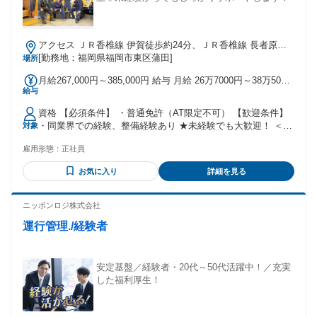
アクセス ＪＲ香椎線 伊賀徒歩約24分、ＪＲ香椎線 長者原北
口徒歩約29分
[勤務地：福岡県福岡市東区蒲田]
場所
月給267,000円～385,000円 給与 月給 26万7000円～38万5000
給与
円 （固定残業代や一律手当を含む） 固定残業代：1ヶ月あた
り2万7900円～4万110円（固定残業時間：15時間） 固定残業
資格 【必須条件】 ・普通免許（AT限定不可） 【歓迎条件】
時間を超えた勤務時間については別途残業代を支給する 〇業
・同業界での経験、整備経験あり ★未経験でも大歓迎！ ＜社
対象
務手当（15時間の残業分）を含みます。 〇給与は前職経験、
員の声＞ 自分の前職は営業でした。結婚と出産で地元に帰省
年齢、家族構成を考慮します。 〇研修期間中の給与変動はあ
雇用形態：
正社員
したことをきっかけに、地元に貢献できる会社に興味を惹か
りません。 〇昇給年1回 賞与年3回（決算賞与を含む。※前年
れキナンに出会いました。 小さい時からプラモデル作りなど
度実績5.0ヵ月） ※給与下限は25歳の場合 【キャリア採用／
お気に入り
詳細を見る
が好きで、車に興味があったこともあり整備職に挑戦。 未経
整備職・モデル月収】（27歳・未経験・エリア職） 約27万円
験で始めましたが、資格取得などの会社支援が厚くて助かり
（配偶者手当、地域手当、固定残業手当、通勤手当含む） 交
ました。休日がしっかりしているので、プライベートも充実
ニッポンロジ株式会社
通費：交通費支給 〇会社規定有（マイカー通勤は、2キロ以
しています。 【求める人物像】 ・前向きで行動力のある方
上・28,400円が上限） 〇駐車料無料
運行管理./経験者
・人と話すのが好きな方 ・正直で誠実な方 ・人づきあいを大
切にする方 ・問題解決能力がある方 ・成長意欲が高い方 ・
チャレンジ精神がある方 ・チームワークを重視する方 ・地域
社会への貢献意識がある方
安定基盤／経験者・20代～50代活躍中！／充実
した福利厚生！