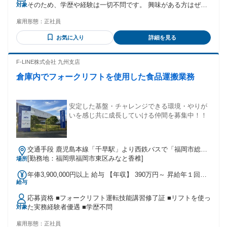
そのため、学歴や経験は一切不問です。 興味がある方はぜひ
対象
時間以内でも、満額支給いたします。 ※上記超過分は別途時
ご応募ください。 ・カラダを動かす仕事がしたい方、筋肉を
間外手当を支給 【その他特典】 準中型MT以上取得者の場
雇用形態：
正社員
鍛えたい方大歓迎です。 【こんな方にピッタリ】 ■体を動か
合、保証給に対して月3万円支給 ※期間中に取得すれば翌月か
すのが好きな方 ■仲間と協力して働きたい方 ■安定した収入を
ら残りの期間はプラス月3万円支給（規定あり）
お気に入り
詳細を見る
得たい方 ■メリハリをつけて働きたい方 ■リーダーシップを発
揮したい方 【先輩の前職】 建設現場作業員、飲食店店長、
自衛隊、スポーツインストラクター、 配送ドライバー、営業
F-LINE株式会社 九州支店
職など… 「チームで動く仕事」の経験者が 多数活躍していま
倉庫内でフォークリフトを使用した食品運搬業務
す 【必須条件】 45歳以下の方 要普通自動車免許（AT限定
可） ※年齢制限理由 長期勤続によるキャリア形成を図る観点
から、 若年者等を期間の定めのない労働契約の対象として募
集・採用する場合
安定した基盤・チャレンジできる環境・やりが
いを感じ共に成長していける仲間を募集中！！
交通手段 鹿児島本線「千早駅」より西鉄バスで「福岡市総合
体育館」下車 徒歩10分 ※朝・夕のみ 鹿児島本線「千早駅」
[勤務地：福岡県福岡市東区みなと香椎]
場所
より西鉄バスで「みなと香椎第一」下車 徒歩3分
年俸3,900,000円以上 給与 【年収】 390万円～ 昇給年１回，
給与
賞与年2回
応募資格 ■フォークリフト運転技能講習修了証 ■リフトを使っ
た実務経験者優遇 ■学歴不問
対象
雇用形態：
正社員