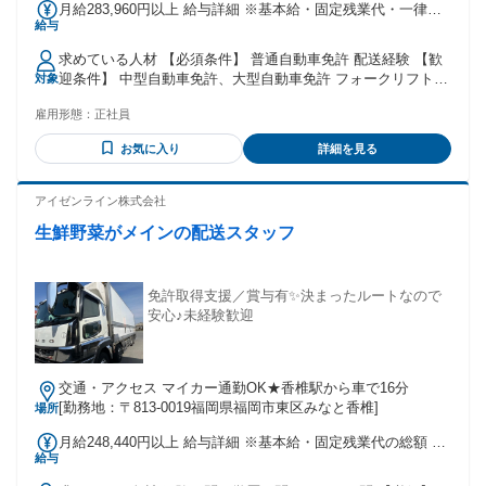
月給283,960円以上 給与詳細 ※基本給・固定残業代・一律手
給与
当の総額 基本給：月給 19万5270円 〜 固定残業代：あり 1ヶ
月あたり8万5490円 〜 8万9800円（固定残業時間：1ヶ月あた
求めている人材 【必須条件】 普通自動車免許 配送経験 【歓
り60時間） 固定残業時間を超えた勤務時間については別途残
迎条件】 中型自動車免許、大型自動車免許 フォークリフト技
対象
業代を支給する 【一律手当】 全員に一律で支払われる通勤・
能検定修了者
皆勤・家族手当金額：あり 1ヶ月あたり3200円 〜 1万8000円
雇用形態：
正社員
全員に一律で支払われるその他手当金額：なし 運転車両手当
（4トン車）・・・4,000円 フォークリフト・・・・・・・・
お気に入り
詳細を見る
6,000円 無事故手当有り・・・・5,000円～7,000円 品質管理
手当有り・・・4,000円 休日出勤した場合、1日10,000円の手
アイゼンライン株式会社
当を支給します。
生鮮野菜がメインの配送スタッフ
免許取得支援／賞与有✨決まったルートなので
安心♪未経験歓迎
交通・アクセス マイカー通勤OK★香椎駅から車で16分
[勤務地：〒813-0019福岡県福岡市東区みなと香椎]
場所
月給248,440円以上 給与詳細 ※基本給・固定残業代の総額 基
給与
本給：月給 16万9120円 〜 固定残業代：あり 1ヶ月あたり7万
9320円 〜（固定残業時間：1ヶ月あたり60時間） 固定残業時