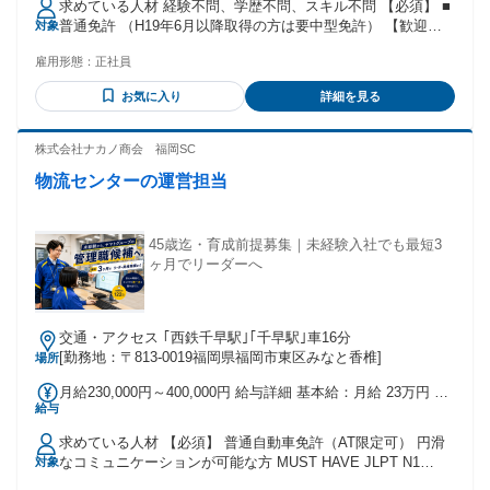
求めている人材 経験不問、学歴不問、スキル不問 【必須】 ■
間を超えた勤務時間については別途残業代を支給する 【一律
普通免許 （H19年6月以降取得の方は要中型免許） 【歓迎】 ■
対象
手当】 全員に一律で支払われる通勤・皆勤・家族手当金額：
リフト免許を持っている方 ■車の運転が好きな方 ⭐未経験者
なし 全員に一律で支払われるその他手当金額：なし ※経験考
雇用形態：
正社員
も積極採用中！ もちろん、 軽貨物運送業、タクシー運転手
慮
宅配、ルート営業などなど ドライバーの経験者は大歓迎で
お気に入り
詳細を見る
す！
株式会社ナカノ商会 福岡SC
物流センターの運営担当
45歳迄・育成前提募集｜未経験入社でも最短3
ヶ月でリーダーへ
交通・アクセス ｢西鉄千早駅｣｢千早駅｣車16分
[勤務地：〒813-0019福岡県福岡市東区みなと香椎]
場所
月給230,000円～400,000円 給与詳細 基本給：月給 23万円 〜
給与
40万円 固定残業代：なし 【一律手当】 全員に一律で支払わ
れる通勤・皆勤・家族手当金額：なし 全員に一律で支払われ
求めている人材 【必須】 普通自動車免許（AT限定可） 円滑
るその他手当金額：なし 一律手当含む 固定残業代なし 残業
なコミュニケーションが可能な方 MUST HAVE JLPT N1
対象
代は別途1分単位で支給 配車・物流経験者は経験考慮
Native level Japanese require ※日本での義務教育を受けてい