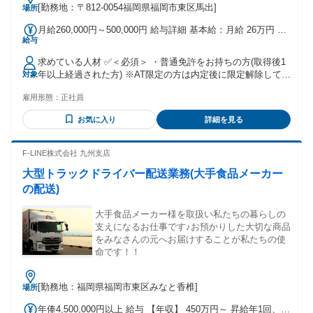
[勤務地：〒812-0054福岡県福岡市東区馬出]
場所
月給260,000円～500,000円 給与詳細 基本給：月給 26万円 〜
給与
50万円 固定残業代：なし 【一律手当】 全員に一律で支払わ
れる通勤・皆勤・家族手当金額：なし 全員に一律で支払われ
求めている人材 ✅＜必須＞ ・普通免許をお持ちの方(取得後1
るその他手当金額：あり 月給26万円～50万円 ※勤続年数・勤
年以上経過された方) ※AT限定の方は内定後に限定解除してい
対象
務状況により変動 ※試用期間中(6ヵ月)も賃金同一 ・昇給/年1
ただければOK！ ・59歳以下の方(60歳定年のため)/例外事由1
回(4月) ※毎年昇給実績あり ・賞与/年2回(7月、12月) ※2024
雇用形態：
正社員
号 ✅＜こんな方も活躍中！＞ ・未経験OK ※9割以上が未経験
年7月度実績：3.250ヵ月分、2024年12月度実績：3.250ヵ月分
からスタートしています！ ・ブランクOK ※大型一種免許、
お気に入り
詳細を見る
大型二種免許を活かした ジョブチェンジも可能です！ ・UIタ
ーンOK ※借り上げ社宅・寮あり！家賃は2割負担 家賃10万円
の場合、本人負担は2万円のみです！ ・20代～60代の女性活
F-LINE株式会社 九州支店
躍中 ※現在80名以上の女性運転士が在籍しています。 産休・
大型トラックドライバー配送業務(大手食品メーカー
育休はもちろん、「育児支援ダイヤ」という 短時間勤務もあ
ります！ ✅＜こんな方にオススメ！＞ ・送迎ドライバー、マ
の配送)
イクロバス運転手、大型ドライバー、 ・幼稚園バス運転手な
どのご経験がある方 ・家事・育児と両立しながら働きたい方
大手食品メーカー様を取扱い私たちの暮らしの
・正社員として安定して働きたい方 年齢の条件と理由：あり
支えになるお仕事です♪お預かりした大切な商品
（例外事由1号・60歳未満（定年のため））
をみなさんの元へお届けすることが私たちの使
命です！！
[勤務地：福岡県福岡市東区みなと香椎]
場所
年俸4,500,000円以上 給与 【年収】 450万円～ 昇給年1回、賞