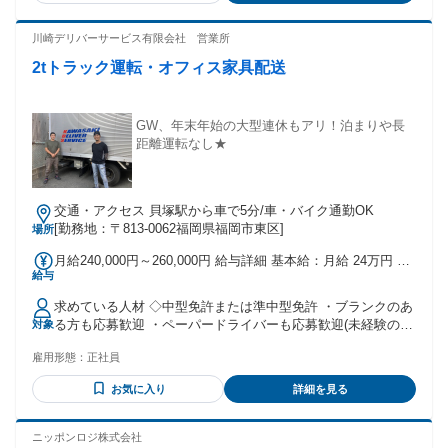
５時間を超える時間外労働が発生した 場合は、超過分を追加
で全額支給します。 ★試用期間：１か月（労働条件は同条
川崎デリバーサービス有限会社 営業所
件）
2tトラック運転・オフィス家具配送
GW、年末年始の大型連休もアリ！泊まりや長
距離運転なし★
交通・アクセス 貝塚駅から車で5分/車・バイク通勤OK
[勤務地：〒813-0062福岡県福岡市東区]
場所
月給240,000円～260,000円 給与詳細 基本給：月給 24万円 〜
給与
26万円 固定残業代：なし 【一律手当】 全員に一律で支払わ
れる通勤・皆勤・家族手当金額：あり 全員に一律で支払われ
求めている人材 ◇中型免許または準中型免許 ・ブランクのあ
るその他手当金額：なし ◇無事故手当あり（1万円） ◇通勤
る方も応募歓迎 ・ペーパードライバーも応募歓迎(未経験の方
対象
手当あり（車通勤の方は1万円、自転車や徒歩通勤の方は5000
もですが、まずは横乗りからスタートして2週間～1ヶ月程度
円） ◇賞与年1回あり ◇昇給あり ※経験や勤続年数に応じて
雇用形態：
正社員
で一人前になっていただきます) ◆学歴不問 ◆業界未経験者
昇給も可能です
歓迎 ◆経験不問 ◆第二新卒歓迎 ◆ブランクOK
お気に入り
詳細を見る
ニッポンロジ株式会社