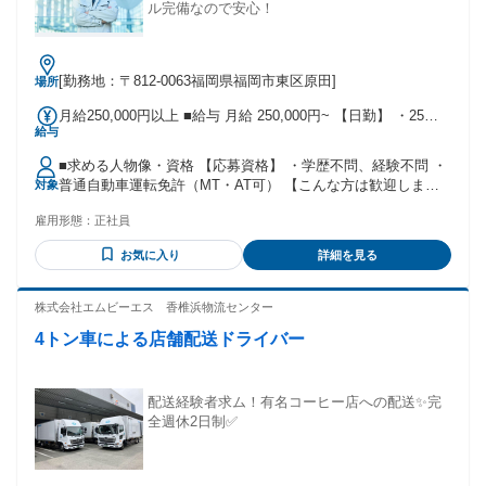
ル完備なので安心！
[勤務地：〒812-0063福岡県福岡市東区原田]
場所
月給250,000円以上 ■給与 月給 250,000円~ 【日勤】 ・25万
給与
～＋交通費 【福利厚生・待遇】 ・賞与年2回 ・昇給有 ・制服
補助有 ・社会保険完備 ・残業手当有 ・規定交通費 ・分煙休
■求める人物像・資格 【応募資格】 ・学歴不問、経験不問 ・
憩所有（冷暖房完備） ・冷蔵庫等あり 固定残業代の有無：な
普通自動車運転免許（MT・AT可） 【こんな方は歓迎しま
対象
し ■交通費 規定支給
す】 ・未経験者歓迎、初心者OK ・ブランクがある方も歓迎
雇用形態：
正社員
・車の運転が好きな方 ・日勤のみお仕事をお探しの方 ・フル
タイムで働きたいフリーターさん 【こんな方が活躍中】 ・20
お気に入り
詳細を見る
代、30代、40代活躍中！ ・異業種からの転職者も活躍中！
株式会社エムビーエス 香椎浜物流センター
4トン車による店舗配送ドライバー
配送経験者求ム！有名コーヒー店への配送✨完
全週休2日制✅