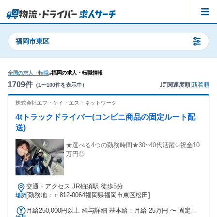
福岡市東区
全国の求人・転職
福岡の求人・転職情報
>
1709
件
関連度順
|
新着順
（
1
〜
100
件を表示中）
株式会社エフ・ケイ・エス・ネットワーク
4tトラックドライバー(コンビニ商品の固定ルート配
送)
★選べる4つの勤務時間★30~40代活躍✨祝金10
万円◎
交通・アクセス JR柚須駅 徒歩5分
[勤務地：〒812-0064福岡県福岡市東区松田]
場所
月給250,000円以上 給与詳細 基本給：月給 25万円 〜 固定残