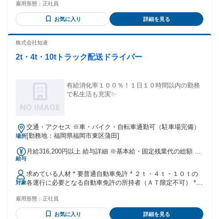
雇用形態：
正社員
る方 (Someone receiving compulsory education in Japan)
【歓迎】 ※４５歳以下の方（例外事由３号の方 長期キャリア
お気に入り
詳細を見る
形成のため） 業界未経験歓迎 職種未経験歓迎 正社員デビュ
ー歓迎 【向いている方】 ワークライフバランスを重視したい
方 将来的にマネジメントへ挑戦したい方 長く働ける職場を探
株式会社知凌
している方 人と話すことが苦にならない方 チームで働くこと
2t・4t・10tトラック配送ドライバー
が好きな方 年齢の条件と理由：あり（45歳以下の方（例外事
由３号のイ 長期キャリア形成のため））
有給消化率１００％！１日１０時間以内の勤務
で私生活も充実✨
交通・アクセス ※車・バイク・自転車通勤可（駐車場完備）
[勤務地：福岡県福岡市東区蒲田]
場所
月給316,200円以上 給与詳細 ※基本給・固定残業代の総額 基
給与
本給：月給 25万円 〜 固定残業代：あり 1ヶ月あたり6万6200
円 〜（固定残業時間：1ヶ月あたり45時間） 固定残業時間を
求めている人材 * 要普通自動車免許 * ２ｔ・４ｔ・１０ｔの
超えた勤務時間については別途残業代を支給する 【一律手
各運行に必要となる自動車免許の所持者（ＡＴ限定不可） *
対象
当】 全員に一律で支払われる通勤・皆勤・家族手当金額：な
安全運転への高い意識を持ち、ルールを遵守できる方 * 元気
し 全員に一律で支払われるその他手当金額：なし （※能力・
雇用形態：
正社員
で誠実な対応業務ができる方
経験を考慮の上、優遇いたします） ※上記には１か月当たり
の固定残業手当 ￥66,200（４５時間相当分）を含みます。 ４
お気に入り
詳細を見る