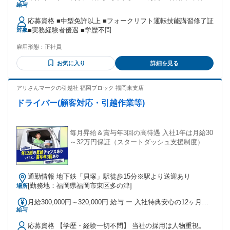
給与
与年2回
応募資格 ■中型免許以上 ■フォークリフト運転技能講習修了証
■実務経験者優遇 ■学歴不問
対象
雇用形態：
正社員
お気に入り
詳細を見る
アリさんマークの引越社 福岡ブロック 福岡東支店
ドライバー(顧客対応・引越作業等)
毎月昇給＆賞与年3回の高待遇 入社1年は月給30
～32万円保証（スタートダッシュ支援制度）
通勤情報 地下鉄「貝塚」駅徒歩15分※駅より送迎あり
[勤務地：福岡県福岡市東区多の津]
場所
月給300,000円～320,000円 給与 ー 入社特典安心の12ヶ月間
給与
月収保証 ー 入社後12ヶ月間は、30～32万円保証（規定あり）
【月給27万7213円～41万4029円】 固定残業代あり ※固定残
応募資格 【学歴・経験一切不問】 当社の採用は人物重視。
業代60時間分を含みます(8万3713円～12万5029円) 残業が60