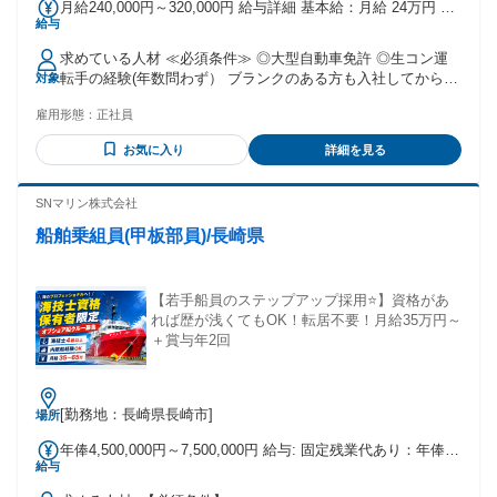
月給240,000円～320,000円 給与詳細 基本給：月給 24万円 〜
給与
32万円 固定残業代：なし 【一律手当】 全員に一律で支払わ
れる通勤・皆勤・家族手当金額：なし 全員に一律で支払われ
求めている人材 ≪必須条件≫ ◎大型自動車免許 ◎生コン運
るその他手当金額：なし 月給：240,000円～320,000円 （地域
転手の経験(年数問わず） ブランクのある方も入社してからし
対象
限定採用） 想定年収： 3,400,000円 ～ 3,700,000円 ※賞与：
ばらくは先輩社員が、 マンツーマンでしっかり教育しますの
年3回(内1回業績配当) ※昇給：頑張り次第で昇給＋賞与増
雇用形態：
正社員
で安心です。 ≪優遇条件≫ ※下記は必須ではありません。
額！ ※休日出勤割増金あり ＜各種手当一覧＞ ☆交通費支給
〇コンクリートミキサー車運転経験のある方 〇生コンミキサ
（上限あり 社内規定有） ☆車通勤の場合もあり（上限あり
お気に入り
詳細を見る
ー車運転手 〇生コン車ドライバー 〇大型ドライバー 〇トラ
社内規定有） ☆物価高騰支援手当（実績あり）
ック運転手のご経験がある方 ≪歓迎条件≫ ※下記は必須では
ありません。 〇学歴不問(中卒・高卒歓迎) 〇頑張りを給与に
SNマリン株式会社
反映させたい方！ 〇長く働きたい方！ 〇ブランクのある方も
船舶乗組員(甲板部員)/長崎県
歓迎です！ 〇U・Iターン歓迎 〇転勤なし
【若手船員のステップアップ採用⭐】資格があ
れば歴が浅くてもOK！転居不要！月給35万円～
＋賞与年2回
[勤務地：長崎県長崎市]
場所
年俸4,500,000円～7,500,000円 給与: 固定残業代あり：年俸
給与
￥4,500,000 〜 ￥7,500,000は1か月当たりの固定残業代
￥90,000〜￥150,000（62時間相当分）を含む。62時間を超え