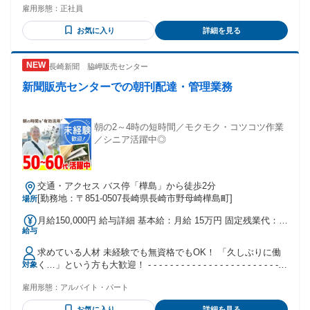
雇用形態：
正社員
──────────────────── ■バラセメント車やローリー車
の経験者優遇！ （未経験者の方も歓迎） ■フォークリフトの
お気に入り
詳細を見る
資格 ■安定して腰を据えて働きたい方 ■運転が好きな方 ＜こ
んな方に向いてます！＞ ──────────────────── ◇家
族との時間も大切にしたい方 ◇最後の転職先を考えている方
長崎新聞 脇岬販売センター
◇安定した環境で長く勤めたい方 ◇長距離運転をやめたい方
◇地場で安定して働きたい方 ◇簡単な機械操作に興味のある
新聞販売センターでの朝刊配達・管理業務
方 社会に必要不可欠な仕事でやりがいあり。 安定して働きた
い方を応援しています！！
朝の2～4時の短時間／モクモク・コツコツ作業
／シニア活躍中◎
交通・アクセス バス停「樺島」から徒歩2分
[勤務地：〒851-0507長崎県長崎市野母崎樺島町]
場所
月給150,000円 給与詳細 基本給：月給 15万円 固定残業代：な
給与
し 【一律手当】 全員に一律で支払われる通勤・皆勤・家族手
当金額：なし 全員に一律で支払われるその他手当金額：なし
求めている人材 未経験でも無資格でもOK！ 「久しぶりに働
く…」という方も大歓迎！ - - - - - - - - - - - - - - - - - - - - - - - -
対象
【 こんな方にピッタリ 】 ⏩早起きするのが得意な方 ⏩モク
雇用形態：
アルバイト・パート
モクと作業をするのが好きな方 ⏩ひとり作業の方が気が楽な
方 ⏩朝の空き時間を有効活用したい方 ⏩Wワークとして収入
お気に入り
詳細を見る