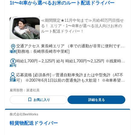
1t〜4t車から選べるお米のルート配送ドライバー
≪期間限定★11月中旬まで≫月給40万円目指せ
る！ エリア・1〜4t車が選べる法人向けお米の
ルート配送ドライバー！
交通アクセス 東長崎エリア （車での通勤が非常に便利です）
★車通勤・バイク通勤可！ （ガソリン代支給：キロ10円計
[勤務地：長崎県長崎市中里町]
場所
算） ※自宅から2km以上の場合支給。 会社に出勤して出発す
時給1,700円～2,125円 給与 時給1,700円〜2,125円 ※残業時は
るか、 もしくは夕方にトラックで自宅に 帰宅して翌朝そのま
給与
【時給2125円】！ ※交通費は別途支給（会社規定あり） ※
ま出発する 「直行」スタイルも選べます！
車・バイク通勤の場合は、 規定（キロ10円計算）に応じて ガ
応募資格 [必須条件] ✅普通自動車免許または中型免許（AT不
ソリン代を支給します。 （自宅から就業場所までの距離が
可） ※2007年6月1日以前の普通免許も大歓迎！ ※4t車希望は
対象
2km以上の場合に支給あり）
中型免許必須。 ✅責任を持って11月までしっかり就業できる
雇用形態：
派遣社員
方 ✅体力面に自信がある方 ★ドライバー未経験歓迎！ ★学歴
不問（中卒・高卒OK） ★ブランクがある方も大歓迎！ ★20
お気に入り
詳細を見る
代〜50代、男女ともに 幅広い年代が活躍中！
株式会社BeeWorks
軽貨物配送ドライバー