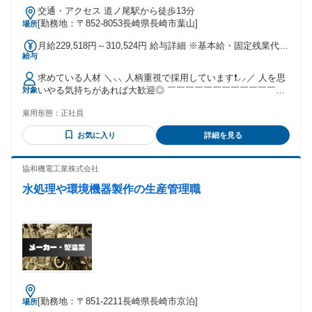
交通・アクセス 道ノ尾駅から徒歩13分
[勤務地：〒852-8053長崎県長崎市葉山]
場所
月給229,518円～310,524円 給与詳細 ※基本給・固定残業代・
給与
一律手当の総額 基本給：月給 16万5000円 〜 22万円 固定残業
代：あり 1ヶ月あたり5万9518円 〜 8万524円（固定残業時
求めている人材 ＼⸜⸜ 人柄重視で採用しています❗⸝⸝／ 人を思
間：1ヶ月あたり45時間） 固定残業時間を超えた勤務時間に
いやる気持ちがあれば大歓迎◎ ￣￣￣￣￣￣￣￣￣￣￣￣￣
対象
ついては別途残業代を支給する 【一律手当】 全員に一律で支
￣￣￣￣￣ ✅【必須条件】 ●普通自動車運転免許(AT限定可) ●
払われる通勤・皆勤・家族手当金額：なし 全員に一律で支払
雇用形態：
正社員
高卒以上 ●PCで文字入力ができる方 ⭐【こんな方歓迎】 ✱新
われるその他手当金額：あり 1ヶ月あたり5000円 〜 1万円 ✅
しいことにチャレンジしたい方 ✱家族イベントを大切にした
給与は経験・スキルを考慮の上、決定。 《一律手当/内訳》
お気に入り
詳細を見る
い方 ✱やりがいを感じる仕事がしたい方 ✱メリハリをしっか
◎職務手当：5000円～1万円(給与に含む) 《各種手当》 ◎家
りつけて働きたい方 _/_/_/_/_/_/_/_/_/_/_/_/_/_/_/_/_/_/ ◎未経
族手当：3000円/人 ◎資格手当：3000円～8000円 ◎休日出勤
験者歓迎 └先輩社員全員が未経験スタート！ ◎第二新卒歓迎
協和機電工業株式会社
手当 ｜土曜出勤がある場合※基本なし └業務は2～3時間程度
◎既卒歓迎 ◎経験者・有資格者歓迎 ◎Uターン・Iターン歓迎
で終了します。 《昇給》あり 前年度実績：4000円～7000円/
水処理や環境機器製作の生産管理職
《今回募集するお仕事では…》 ルート配送といった配送や ル
月 《賞与》あり/年2回 前年度実績：計3ヶ月分 ★設立後、毎
ート営業、提案営業、法人営業 ルートセールス、ラウンダー
年10年間 賞与を支給しています！
などでの経験も活かせます！ もちろん、なくても大丈夫です
◎ ⏩活躍中の先輩スタッフの前職 └営業・製造・配送など
様々です！
[勤務地：〒851-2211長崎県長崎市京泊]
場所