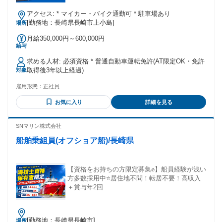
アクセス: * マイカー・バイク通勤可 * 駐車場あり
[勤務地：長崎県長崎市上小島]
場所
月給350,000円～600,000円
給与
求める人材: 必須資格 * 普通自動車運転免許(AT限定OK・免許
取得後3年以上経過)
対象
雇用形態：
正社員
お気に入り
詳細を見る
SNマリン株式会社
船舶乗組員(オフショア船)/長崎県
【資格をお持ちの方限定募集✊】船員経験が浅い
方多数採用中⭐居住地不問！転居不要！高収入
＋賞与年2回
[勤務地：長崎県長崎市]
場所