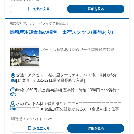
お気に入り
詳細を見る
株式会社アルカン イメックス長崎工場
長崎産冷凍食品の梱包・出荷スタッフ(賞与あり)
パートも有給あり◎Wワーク◎未経験歓迎
交通・アクセス 「桜の里ターミナル」バス停より徒歩6分 車
通勤可
[勤務地：〒851-2211長崎県長崎市京泊]
場所
時給1,060円以上 給与詳細 基本給：時給 1060円 〜 ⭐昇給・賞
給与
与あり（業績による） ※頑張りや経験をしっかり評価します
求めている人材 ✨歓迎条件✨ ￣￣V￣￣￣￣￣￣￣￣￣￣￣
￣￣￣￣￣￣ ⏩食品加工の経験がある方 ⏩食品を扱う仕事に
対象
興味がある方 ⏩長期的に働きたい方 ⏩週5日勤務できる方は
雇用形態：
アルバイト・パート
優遇 ⏩週4日～勤務相談可能 ⏩1日5.5時間以上勤務できる方
⏩扶養内勤務OK ⏩普通自動車運転免許をお持ちの方 ✨こんな
お気に入り
詳細を見る
⽅におすすめ✨ ￣￣V￣￣￣￣￣￣￣￣￣￣￣￣￣￣￣￣￣