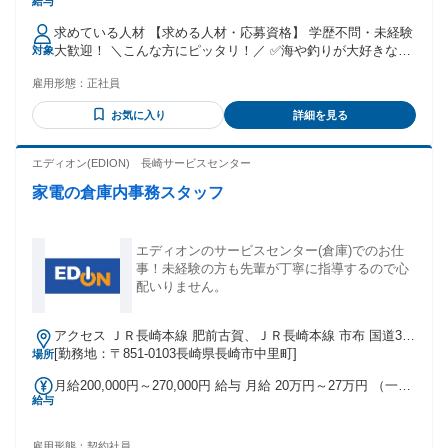
給与
円 〜 52万540円 固定残業代：なし 【一律手当】 全員に一律
で支払われる通勤・皆勤・家族手当金額：なし 全員に一律で
求めている人材 【求める人材・応募資格】 学歴不問・未経験
支払われるその他手当金額：なし
大歓迎！ ＼こんな方にピッタリ！／ ✅海や釣りが大好きな方
対象
✅自然と関わる仕事がしたい ✅体を動かすのが好きな方 ✅未
雇用形態：
正社員
経験から高収入を得たい ✅手に職をつけて安定したい ✅家族
をしっかり養いたい ■ 異業種からの転職者多数！ 現在活躍し
お気に入り
詳細を見る
ている先輩の前職は本当にバラバラです。飲食店のスタッフ
・学校の先生 ・製造業のライン作業員 ・自動車の整備士 ・
病院の医療事務 など 海とは全く無縁の業界から飛び込んでき
エディオン(EDION) 長崎サービスセンター
た方ばかり！ ■ 特別な資格は不要です！ 入社時点での免許や
家電の倉庫内事務スタッフ
専門知識は一切問いません。「海が好き」「稼ぎたい」その
素直な気持ちがあれば立派な志望動機になります。面接では
あなたの人柄を 最も重視してお話しします。 【あれば活かせ
る資格】 ◇海技士の資格 ◇一級小型船舶操縦士 ※入社後に
エディオンのサービスセンター(倉庫)でのお仕
会社負担で 取得できるため必須では ありません！ご安心を。
事！未経験の方も先輩が丁寧に指導するので心
年齢の条件と理由：あり（例外事由3号のイ・36歳未満（長期
配いりません。
勤続によるキャリア形成のため））
アクセス ＪＲ長崎本線 肥前古賀、ＪＲ長崎本線 市布 国道34
号線 馬場交差点を東へ
[勤務地：〒851-0103長崎県長崎市中里町]
場所
月給200,000円～270,000円 給与 月給 20万円～27万円 （一律
給与
手当を含む） 交通費：交通費支給
雇用形態：
契約社員