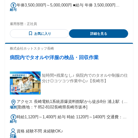
年俸3,500,000円～5,000,000円 ■給与 年俸 3,500,000円
給与
~5,000,000円 想定年収350万円〜500万円 ・月給：213,000
円〜303,000円 【月給内訳】 ・基本給：210,000円〜300,000
円 ・地域手当：3,000円 【諸手当】上記月給と別途支給 ・子
雇用形態：
正社員
ども手当（18歳未満の子どもを扶養する場合） ・通勤手当 ・
役職手当 等 ・昇給：毎年4月 ・賞与：6月・12月支給（平均4
お気に入り
詳細を見る
ヶ月/年） 固定残業代の有無：なし
株式会社ホットスタッフ長崎
病院内でタオルや洋服の検品・回収作業
短時間×残業なし♪ 病院内でのタオルや制服の仕
分け◎コツコツ作業中心♪【長崎市】
アクセス 長崎電軌1系統原爆資料館駅から徒歩8分 浦上駅（徒
歩14分） 原爆資料館バス停（徒歩7分） 平和公園近く徒歩15
[勤務地：〒852-8102長崎県長崎市坂本]
場所
分 公共交通機関での通勤が便利♪
時給1,120円～1,400円 給与 時給 1120円～1400円 交通費：交
給与
通費支給
資格 経験不問 未経験OK♪
対象