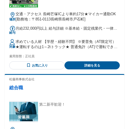
交通・アクセス 長崎芒塚ICより車約17分★マイカー通勤OK
[勤務地：〒851-0113長崎県長崎市戸石町]
場所
月給232,000円以上 給与詳細 ※基本給・固定残業代・一律手
給与
当の総額 基本給：月給 21万円 〜 固定残業代：あり 1ヶ月あ
たり1万円（固定残業時間：1ヶ月あたり6時間） 固定残業時
求めている人材 【学歴・経験不問】 ※要普免（AT限定可）
間を超えた勤務時間については別途残業代を支給する 【一律
★運転するのは1～2tトラック★ 普通免許（AT)で運転できる
対象
手当】 全員に一律で支払われる通勤・皆勤・家族手当金額：
トラックもありますので 経験、スキル、職歴、ブランク一切
あり 1ヶ月あたり2000円 〜 3万8700円 全員に一律で支払われ
雇用形態：
正社員
関係なく、 運転免許があれば、どなたでもご応募いただけま
るその他手当金額：あり 1ヶ月あたり1万円 ※経験・スキルな
す。 【以下のような方】 ・運転が好き ・地域に根差して働
どを考慮して決定 ※初年度想定年収：270万円～400万円 【一
お気に入り
詳細を見る
きたい ・家族、プライベートの時間を大事にしたい ・コミュ
律手当含む】 ※休日調整協力手当（1万円） 通勤手当:上
ニケーションを取る仕事が好き ・食べることが好き ・野菜・
限/2,000円～38,700円*当社規定による 【別途手当】 ■家族手
果物好きは大歓迎 ・安定＆高収入を得たい 【年齢分布】 ・
松藤商事株式会社
当(配偶者:10,000円、子ども:5,000円/1人※社保扶養限) 【昇
第二新卒者、ミドル層も大歓迎！ 20代～50代までの幅広い年
給】 年1回（6月） 【賞与】 最大年3回（賞与2回+決算賞与）
総合職
齢層の入社実績あり。 10代・20代／19% 30代・40代／53％
※決算賞与は業績による
50代／21% 【インタビュー】 前職は介護職のため 24時間・
365日交代制で働いていました。 土日も休めない、お盆・正
月も交代制で仕事…。 このまま一生涯続けることに 不安を感
第二新卒歓迎！
じて転職を決意しました。 フレッシュ青果のトラックをよく
見かけており 知名度があったので自分で インターネットで検
索して応募しました。 大きく働き方を変えることができて
「やっとお父さんっぽいことをしてくれるね」 と家族に感謝