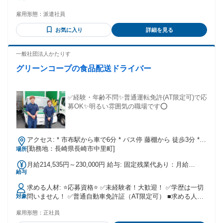
雇用形態：
派遣社員
お気に入り
詳細を見る
一般社団法人かたりす
グリーンコープの食品配送ドライバー
✅経験・年齢不問✨普通運転免許(AT限定可)で応
募OK✨明るい雰囲気の職場です⭕
アクセス: * 市布駅から車で6分 * バス停 藤棚から 徒歩3分 *
無料駐車場あり（マイカー通勤OK･バイク通勤OK･自転車通
[勤務地：長崎県長崎市中里町]
場所
勤OK）
月給214,535円～230,000円 給与: 固定残業代あり：月給
給与
￥214,535 〜 ￥230,000は1か月当たりの固定残業代
￥14,535（10時間相当分）を含む。10時間を超える残業代は
求める人材: ⭐応募資格⭐ ✅未経験者！大歓迎！ ✅学歴は一切
追加で支給する。 ✨月給214,535円 ～230,000円 （固定残業
問いません！ ✅普通自動車免許証（AT限定可） ■求める人物
対象
10時間分14,535円含む） ✨昇給あり（年1回） ✨賞与あり
像 * 食に興味がある方 * お話するのが好きな方 ■募集背景・
（業績に応じて夏･冬の年2回） ✨交通費（有料道路代含む最
雇用形態：
正社員
人数 * 募集背景：事業拡大に伴う増員４名募集です。 * 急募
大30,000円／月） ＜想定年収＞ 280万円 ～ 350万円 ＜年収例