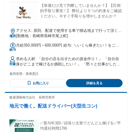
【単価だけ見て判断していませんか？】【圧倒
的手取り重視！】 弊社より５つの約束をご確認
ください。今すぐ手取りを増やしませんか？
アクセス: 原則、配達で使用する車で積込地まで行って頂く直
行直帰スタイルです。
[勤務地：長崎県長崎市尾上町]
場所
月給350,000円～600,000円 給与: ＼いくら稼ぎたい！をご相
給与
談ください！／ 多くの方が月収40万〜70万円以上を達成して
います。 個人の能力や稼ぎたい額によってお仕事を調整する
求める人材: 「自分の店を出すための資金作り！」 「自分自
ことも可能です。 お気軽にご相談下さい◎
身がどこまで稼げるか挑戦したい！」 「黙々と仕事がした
対象
い！」など、 とにかく稼ぎたい・夢を持っている方大歓迎！
雇用形態：
業務委託
・必須条件：普通自動車免許（AT限定可） ・未経験歓迎で学
歴不問、職歴不問！ ・フリーター大歓迎 ・長期間勤務できる
お気に入り
詳細を見る
方優遇！ 経験者も大歓迎です！ （軽貨物ドライバー・委託ド
ライバー・ ヤマト運輸・佐川急便のセールスドライバー・ 郵
便局、ゆうパックドライバー・ Amazon（アマゾン）デリバ
飯盛運輸株式会社 長崎営業所
リー・ ネットスーパー配送ドライバー等のご経験） ＼弊社が
地元で働く。配送ドライバー(大型生コン)
選ばれる理由とは？／ ※多数ご感想の一部です。 ＜Aさんの
感想＞ 物量増加により配達が厳しい時などヘルプに入って手
伝ってもらえるのは心強いです。 ＜Bさんの感想＞ こんなに
一杯所属しているドライバーがいるとは思わなかった。 ＜C
✅賞与年3回✅頑張り次第でどんどん稼げる✅平
さんの感想＞ 本当にロイヤリティー・事務手数料などなかっ
均退社時間17時