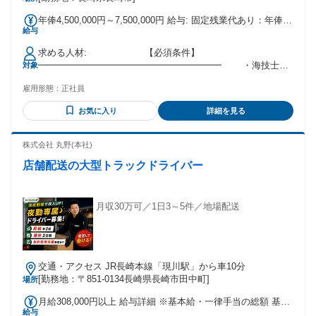
年俸4,500,000円～7,500,000円 給与: 固定残業代あり：年俸
給与
￥4,500,000 〜 ￥7,500,000は1か月当たりの固定残業代
￥90,000〜￥150,000（62時間相当分）を含む。62時間を超え
求める人材: 【必須条件】
る残業代は追加で支給する。 ■月収：35万円～65万円 ※乗船
━━━━━━━━━━━━━━━━━━━━ ・海技士
対象
中の役職により変動あり ■年収：450万円～750万円 乗船勤
（航海）4級以上 ・船員経験1〜3年程度
務：8ヶ月 休暇：合計4ヶ月 └乗船中の休暇：1ヶ月
雇用形態：
正社員
━━━━━━━━━━━━━━━━━━━━ ✅資格があれば
└陸上での休暇：3ヶ月 ■賞与あり ■全日本海員組合に
歴が浅くてもOK！ ✅内航船（貨物船等別業務）からの転職
加入 安定した環境で長く働けます！
お気に入り
詳細を見る
OK ▶ こんな方におすすめです ◀
………………………………………………… ・今の仕事に少し
物足りなさを感じている ・DPSや特殊船に興味がある ・若い
株式会社 丸野(本社)
うちにキャリアの幅を広げたい ・将来性のある分野に進みた
店舗配送の大型トラックドライバー
い ………………………………………………… 航海士・船舶職
員・船員・海技士・内航船 貨物船・タンカー・バラ積み船・
若手活躍 などで検索中の方必見✨
月収30万可／1日3～5件／地場配送
交通・アクセス JR長崎本線「現川駅」から車10分
[勤務地：〒851-0134長崎県長崎市田中町]
場所
月給308,000円以上 給与詳細 ※基本給・一律手当の総額 基本
給与
給：月給 18万4880円 〜 固定残業代：なし 【一律手当】 全員