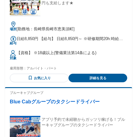
るため、 これまでの経験が必ずアドバンテージになります！
円も支給します★
＼元整備士多数！／ 先輩たちの声を紹介！ ◆元国産ディーラ
ー・Hさん 「子供が幼稚園に入るタイミングで、 土日祝休み
の働き方を求めて転職。 複数社選考を受けた中で、 最も試
験・面接の対応が丁寧だった 当社を選びました。」 ◆元オー
[勤務地：長崎県長崎市恵美須町]
場所
トバイの整備士・Tさん 「職場でアジャスターが損害調査を
行って いるのを見て、この職業を知りました。 整備士は体力
日給8,850円 【給与】 日給8,850円～ ※研修期間20h:時給
仕事ですが、 アジャスターは頭脳プレー。 今後、歳を重ねて
給与
1,031円
も ずっと従事できるのでは？と考え、 転職を決意しまし
た。」
【資格】 ※18歳以上(警備業法第14条による)
対象
雇用形態：
アルバイト・パート
お気に入り
詳細を見る
ブルーキャブグループ
Blue Cabグループのタクシードライバー
アプリ予約で未経験からガッツリ稼げる！ブル
ーキャブグループのタクシードライバー