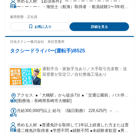
求める人材: 【必須条件】 ー・ー・ー・ー・ー・ー・ー・
る残業代は追加で支給する。
ー・ー・ー・ ・海技士（航海）取得者 ・船員経験1〜3年程度
対象
━━━━━━━━━━━━━━━━━━━ ・月収：35万円～
ー・ー・ー・ー・ー・ー・ー・ー・ー・ー・ ⏩資格があれば
65万円 ※乗船中の役職により変動あり ・年収：450万円～
雇用形態：
正社員
経験が浅くてもOK！ ⏩内航船（貨物船等）からの転職OK こ
750万円 ━━━━━━━━━━━━━━━━━━━ ◇乗船勤
んな志望理由の方におすすめ ￣￣￣￣￣￣V￣￣￣￣￣￣￣
務：8ヶ月 ◇休暇：合計4ヶ月 └乗船中の休暇：1ヶ月 └陸上
お気に入り
詳細を見る
￣ ・「同じ業務の繰り返しに不安」 ・「甲板経験を次に活か
での休暇：3ヶ月 ■賞与あり ■全日本海員組合に加入
したい」 ・「DPSや特殊船に挑戦したい」 ・「若いうちに経
験を広げたい」 《さらに...》 航海士・船舶職員・船員・海技
日光タクシー株式会社 本社営業所
士・内航船 貨物船・タンカー・バラ積み船・若手活躍 などで
タクシードライバー(運転手)/8525
検索中の方必見✨
通勤手当・家族手当あり／大手取引先多数：送
迎需要が安定◎／自社整備工場あり
アクセス: ●「大橋駅」から徒歩7分 ●「交通公園前」バス停か
[勤務地：長崎県長崎市大橋駅]
ら徒歩2分 ●車・バイク通勤可
場所
月給300,000円以上 給与: 《隔日勤務》 228,625円 ～
給与
480,000円（上限なし） 《昼日勤務》 209,635円 ～ 350,000
円（上限なし） ▼賞与あり ※業績及び本人の勤務状況により
求める人材: ●普通免許を取得して1年以上経過した方または普
ます。 ※毎月月額に加算されます。詳細は面接時にてご説明
通二種免許取得者 ●学歴不問 ●経験不問 ●未経験者歓迎 ●男女
対象
します。 《研修費用》 二種教習中・研修期間中：7,350円(時
活躍 ●AT限定免許でもOK
給1,050円×7時間) 二種免取得後：8,400円(時給1,050円×8時