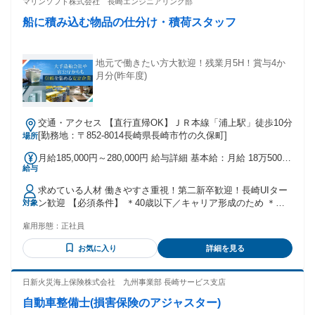
マリンソフト株式会社 長崎エンジニアリング部
船に積み込む物品の仕分け・積荷スタッフ
地元で働きたい方大歓迎！残業月5H！賞与4か
月分(昨年度)
交通・アクセス 【直行直帰OK】ＪＲ本線「浦上駅」徒歩10分
[勤務地：〒852-8014長崎県長崎市竹の久保町]
場所
月給185,000円～280,000円 給与詳細 基本給：月給 18万5000
給与
円 〜 28万円 固定残業代：なし 【一律手当】 全員に一律で支
払われる通勤・皆勤・家族手当金額：なし 全員に一律で支払
求めている人材 働きやすさ重視！第二新卒歓迎！長崎UIター
われるその他手当金額：なし 【昇給】 年1回 【賞与】 年2回
ン歓迎 【必須条件】 ＊40歳以下／キャリア形成のため ＊高
対象
※昨年度実績：年間4か月
卒以上 PCスキル（Excelの表組み程度）ある方歓迎 ※出来な
雇用形態：
正社員
くても入社後OA研修があります ●地域で安定して長く活躍し
たい方 ●チームワークを大切にできる方 ●コツコツと地道に作
お気に入り
詳細を見る
業を進められる方 ●根気よく仕事に取り組める方 パソコンで
の書類作成や 正確な細かい確認作業を コツコツやれる方なら
大歓迎です！ ★守秘義務があるため、ルールを守れる方 経験
日新火災海上保険株式会社 九州事業部 長崎サービス支店
不問・全くの未経験で入社した男性が活躍中！！ 年齢の条件
自動車整備士(損害保険のアジャスター)
と理由：あり（例外事由3号のイ・40歳以下（長期勤続による