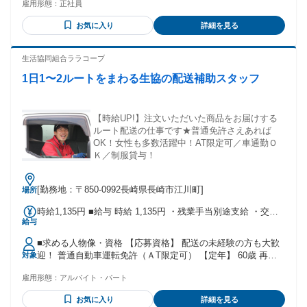
雇用形態：
正社員
間)
お気に入り
詳細を見る
生活協同組合ララコープ
1日1〜2ルートをまわる生協の配送補助スタッフ
【時給UP!】注文いただいた商品をお届けする
ルート配送の仕事です★普通免許さえあれば
OK！女性も多数活躍中！AT限定可／車通勤Ｏ
Ｋ／制服貸与！
[勤務地：〒850-0992長崎県長崎市江川町]
場所
時給1,135円 ■給与 時給 1,135円 ・残業手当別途支給 ・交通
給与
費別途支給 【各種手当】 ・日祭手当：＋30円 ・お盆手当：
＋50円 ・年末手当：＋50円（12月30日） ：＋100円（12月31
■求める人物像・資格 【応募資格】 配送の未経験の方も大歓
日） 【福利厚生】 ・昇給あり（規定による） ・前年度賞与
迎！ 普通自動車運転免許（ＡT限定可） 【定年】 60歳 再雇
対象
実績あり ・社会保険完備 ・制服あり ・正規職員登用あり ■交
用制度あり 【こんな方が活躍中】 ・体を動かしながら働きた
通費 規定支給 ・片道1.5ｋｍ以上35Ｋｍの方（当生協規定に
雇用形態：
アルバイト・パート
い方 ・30代、40代、50代活躍中！ ・中高年、シニアも活躍中
より往復分の交通費支給） ・駐車場完備（無料） ・公共交通
・ブランクがある方も大歓迎 ・子育てを終えた主婦（主夫）
機関利用者も規定により通勤手当支給
お気に入り
詳細を見る
さん ・Wワーク、副業をお探しの方