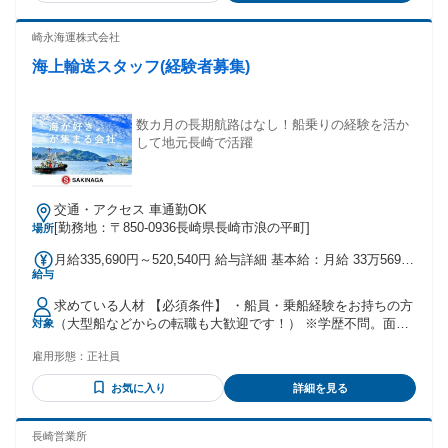
崎永海運株式会社
海上輸送スタッフ(経験者募集)
数カ月の長期航路はなし！船乗りの経験を活か
して地元長崎で活躍
交通・アクセス 車通勤OK
[勤務地：〒850-0936長崎県長崎市浪の平町]
場所
月給335,690円～520,540円 給与詳細 基本給：月給 33万5690
給与
円 〜 52万540円 固定残業代：なし 【一律手当】 全員に一律
で支払われる通勤・皆勤・家族手当金額：なし 全員に一律で
求めている人材 【必須条件】 ・船員・乗船経験をお持ちの方
支払われるその他手当金額：なし ■ 高水準の月給です。 ・月
（大型船などからの転職も大歓迎です！） ※学歴不問。面接
対象
給33.5万円からスタート！ ・入社2年目で年収480万円。 ・20
時のあなたの人柄を重視いたします 。 【歓迎する資格・スキ
代で年収600万円も可能。 ■ 驚きの充実した手当があります。
雇用形態：
正社員
ル】 ・海技士の資格 ・一級小型船舶操縦士 ※必須ではあり
・乗船や食事手当が付きます。 ・家族手当は月1万円を支給。
ません。入社後に海技士などの国家資格を目指す場合、専門
・賞与は年2回で2〜5ヶ月分。 ・昇給も毎年1回あります。 ■
お気に入り
詳細を見る
学校の費用（約150万円）は会社が全額負担(一部誓約あり)
資格取得を全面サポートします。 ・学校の費用150万円を負
し、通学中もお給料を支給します！ ＜こんな不満・悩みをお
担。通学中もお給料を全額支給。 （※社内規定・一定の条件
持ちの方にピッタリです！＞ 「何ヶ月も家に帰れない生活を
長崎営業所
あり） ・10年程度で船長を目指せます