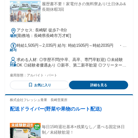
履歴書不要！家電付きの無料寮あり/土日休み&
長期休暇3回
アクセス: 長崎駅 徒歩7~8分
[勤務地：長崎県長崎市万才町]
場所
時給1,505円～2,035円 給与: 時給1505円～時給2035円 ・交
給与
通費は全額支給 ・日払いや週払いもOK ・寮費無料の家具家
電付き寮完備 ＼1から新生活スタートも応援！／ 実家住まい
求める人材: ◎学歴不問(中卒、高卒、専門卒歓迎) ◎未経験
の方でも安心の 初期費用なしですぐに住める 家具・家電付き
OK ◎経験者優遇あり ◎新卒、第二新卒歓迎 ◎フリーターOK
対象
の寮を完備しております！ 引っ越しの手間なし！ ✅節約して
✅20代～40代が中心に たくさん活躍している環境です！ ＼こ
お金を貯められる環境！ 生活費を抑えて安心して働けます！
雇用形態：
アルバイト・パート
んな方にぴったりのお仕事です／ ◎未経験からチャレンジし
たい ◎働きやすい職場を探している ◎モクモク作業するのが
お気に入り
詳細を見る
得意 ◎とにかく早くお金を貯めたい ◎力仕事はなるべくやり
たくない ◎将来は正社員として働きたい ◎複雑な業務はやり
たくない <こんなお仕事でお探しの方にも！> 梱包や仕分け、
株式会社フレッシュ青果 長崎営業所
点検などの軽作業や 検品やピッキングなどの倉庫作業 倉庫や
配送ドライバー(野菜や果物のルート配送)
工場でのライン作業や機械作業など製造スタッフ 警備員や土
木現場作業員などの立ち仕事、肉体労働 ガソリンスタンドや
飲食などのサービス業など
毎日15時退社基本×残業なし／選べる固定休日
制／未経験歓迎！