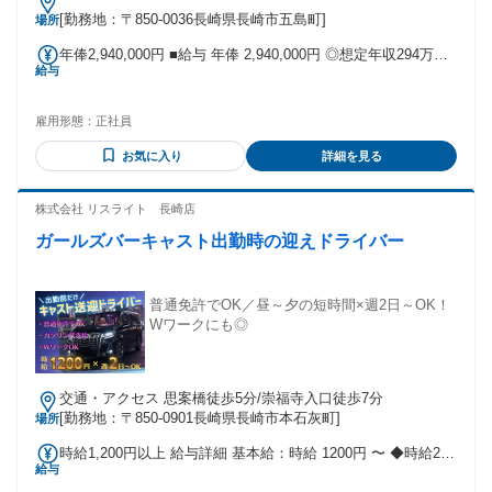
される日々。 50歳を手前に大きな決断をしてよかったと 心か
[勤務地：〒850-0036長崎県長崎市五島町]
場所
ら感じています。 配送スタッフ（ドライバー） 【インタビュ
ー】 暮らしに身近で必要不可欠な 「食」に関わる仕事は安定
年俸2,940,000円 ■給与 年俸 2,940,000円 ◎想定年収294万円
しており、 また個人的にも食に興味があったので この仕事を
給与
以上 月給22万円（一律住宅手当含む） ・昇給1回/年（4月）
選びました。 野菜や果物の知識はプライベートでも 役立ちま
・賞与2回/年（7・12月） ※初年度の賞与は10万円（夏）/20
すので 「今は○○の野菜が旬で美味しい」など 食生活の充実も
万円（冬） ・転勤：有（九州内、山口） 固定残業代の有無：
図れています。 また、運転が好き、お客様と話すことが好き
雇用形態：
正社員
なし
な 私にはピッタリのお仕事。 配送業務中心ですが、 お客様
お気に入り
詳細を見る
に野菜のことを聞かれたら 積極的に答えるようにしていま
す。 配送スタッフ（ドライバー）
株式会社 リスライト 長崎店
ガールズバーキャスト出勤時の迎えドライバー
普通免許でOK／昼～夕の短時間×週2日～OK！
Wワークにも◎
交通・アクセス 思案橋徒歩5分/崇福寺入口徒歩7分
[勤務地：〒850-0901長崎県長崎市本石灰町]
場所
時給1,200円以上 給与詳細 基本給：時給 1200円 〜 ◆時給2時
給与
間分は必ず保証！ ◆車持ち込みできる方は別途手当あり！