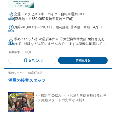
た。 ＜Dさんの感想＞ 個人事業主として消費税を納税する必
要がないので、非常に助かっている。
交通・アクセス <車・バイク・自転車通勤OK>
[勤務地：〒850-0952長崎県長崎市戸町]
場所
月給240,000円～320,000円 給与詳細 基本給：月給 24万円 〜
給与
32万円 固定残業代：なし 【一律手当】 全員に一律で支払わ
れる通勤・皆勤・家族手当金額：なし 全員に一律で支払われ
求めている人材 ≪必須条件≫ ◎大型自動車免許 免許さえあ
るその他手当金額：なし 月給：240,000円～320,000円 （地域
れば、経験などは問いませんので、 まずは気軽に応募してみ
対象
限定採用） ※賞与：年3回(内1回業績配当) ※昇給：頑張り次
て下さい！ 入社してからしばらくは先輩社員が、 マンツーマ
第で昇給＋賞与増額！ ※休日出勤割増金あり ＜各種手当一覧
雇用形態：
正社員
ンでしっかり教育しますので安心です。 ≪優遇条件≫ ※下記
＞ ☆交通費支給（上限あり 社内規定有） ☆車通勤の場合も
は必須ではありません。 〇コンクリートミキサー車運転経験
あり（上限あり 社内規定有）
お気に入り
詳細を見る
のある方 〇生コンミキサー車運転手 〇生コン車ドライバー
〇大型ドライバー 〇トラック運転手のご経験がある方 ≪歓迎
条件≫ ※下記は必須ではありません。 〇未経験者歓迎 〇学
酒のソクハイ 銅座町本店
歴不問(中卒・高卒歓迎) 〇経験不問 〇頑張りを給与に反映さ
酒屋の接客スタッフ
せたい方！ 〇長く働きたい方！ 〇ブランクのある方も歓迎で
す！ 〇ハローワークでお仕事探し中の方 〇U・Iターン歓迎
〇転勤なし
＜<想定年収420万＞＞お酒と笑顔を届ける仕事
♪ 未経験スタートの先輩が９割！