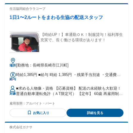
◆丁寧な作業を心がけられる方 ◆周囲と協力しながら働ける
方 ◆明るく前向きに取り組める方 ◆子育てが落ち着き、仕事
生活協同組合ララコープ
復帰したい方 人柄重視の採用です！ 幅広い年代の方が活躍で
1日1〜2ルートをまわる生協の配送スタッフ
きる環境です。
【時給UP！】車通勤ＯＫ！制服貸与！福利厚生
充実で、長く働ける環境があります！
[勤務地：長崎県長崎市江川町]
場所
時給1,385円 ■給与 時給 1,385円 ・残業手当別途 ・交通費別
給与
途支給 ・日祭手当： 時給＋30円 ・お盆手当（8/13・14・
15）：時給に＋50円 ・年末手当：時給＋50円（12/30） ：時
■求める人物像・資格 【応募資格】 配送の未経験も大歓迎！
給＋100円（12/31） ・年始手当（1/1・2・3）： 時給＋500円
普通自動車運転免許（ＡT限定可） 【定年】 60歳 再雇用制度
対象
・昇給あり（規定による） ・勤続6か月経過後、有給休暇付
あり 【こんな方は歓迎します】 ・運転するのが好きな方 ・
与。付与から1年ごとに年5日の指定取得。 ・役職員共済制度
雇用形態：
アルバイト・パート
体を動かしながら働きたい方 ・地元で長期＆安定して働きた
あり 加入者には月300円の補助あり。 ■交通費 規定支給 ・片
い方 ・Iターン・Uターンの方 ・主婦（夫）さん歓迎！子育て
道1.5ｋｍ以上35Ｋｍの方（当生協規定により往復分の交通費
お気に入り
詳細を見る
中のママさんも活躍中！
支給） ・駐車場完備（無料） ・公共交通機関利用者も規定に
より通勤手当支給
株式会社ガクサ