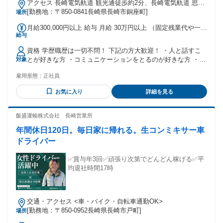
アクセス 長崎電気軌道 観光通徒歩約2分、長崎電気軌道 思案
橋徒歩約4分、ＪＲ長崎本線 長崎（長崎県）東口徒歩約24分
[勤務地：〒850-0841長崎県長崎市銅座町]
場所
月給300,000円以上 給与 月給 30万円以上 （固定残業代や一律
給与
手当を含む） 固定残業代：1ヶ月あたり7万2600円（固定残業
時間：28時間30分） 固定残業時間を超えた勤務時間について
資格 学歴職歴は一切不問！ 下記の方大歓迎！ ・人と話すこ
は別途残業代を支給する 交通費：交通費支給 交通費別途支給
とが好きな方 ・コミュニケーションをとるのが好きな方 ・英
対象
（規定有） ※従業員専用の駐車場は設けておりませんので、
語が話せる方 ＜完全人柄重視！学歴職歴不問！＞ お酒の知識
自家用車等での通勤につきまして、駐車料金等は個人負担と
雇用形態：
正社員
や資格、販売や配達の経験が全くなくても、 やる気次第で店
なります。
長、エリアマネージャーへ昇格したスタッフ多数！ 人と話す
お気に入り
詳細を見る
ことやコミュニケーションをとるのが好きな方、 お客様の
「ありがとう！」にやりがいを感じる方は、 ぜひご応募くだ
さい！お待ちしています！ 年齢の条件と理由：例外事由3号の
飯盛運輸株式会社 長崎営業所
イ/45歳未満（長期キャリア形成のため）
年間休日120日。毎日家に帰れる。生コンミキサー車
ドライバー
✅賞与年3回✅頑張り次第でどんどん稼げる✅平
均退社時間17時
交通・アクセス <車・バイク・自転車通勤OK>
[勤務地：〒850-0952長崎県長崎市戸町]
場所