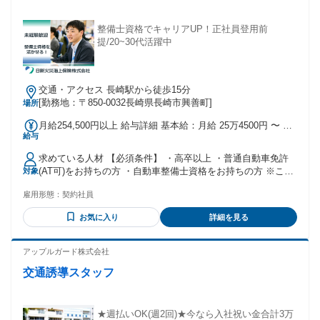
キャリア形成のため））
整備士資格でキャリアUP！正社員登用前
提/20~30代活躍中
交通・アクセス 長崎駅から徒歩15分
[勤務地：〒850-0032長崎県長崎市興善町]
場所
月給254,500円以上 給与詳細 基本給：月給 25万4500円 〜 固
給与
定残業代：なし 【一律手当】 全員に一律で支払われる通勤・
皆勤・家族手当金額：なし 全員に一律で支払われるその他手
求めている人材 【必須条件】 ・高卒以上 ・普通自動車免許
当金額：なし 月給に加え、以下手当を別途支給 【手当】 ・
(AT可)をお持ちの方 ・⾃動⾞整備⼠資格をお持ちの方 ※これ
対象
交通費規定支給 ・残業手当 ・育英手当（規定あり） ・住宅
から⾃動⾞整備⼠免許を取得見込みの方もご相談ください。
補助手当（規定あり） 【賞与】 年2回（昨年実績5.6か月分）
雇用形態：
契約社員
【優遇条件】 ・アジャスターの経験や資格をお持ちの方 ・ア
ジャスター3級以上の方は正社員採用 ＼こんな方にピッタリで
お気に入り
詳細を見る
す！／ ◎整備士の資格を活かしてキャリアチェンジしたい方
◎土日祝休みを希望されている方 ◎年齢を重ねても活躍でき
る仕事を探されている方 ◎メーカー系ディーラーでの勤務経
アップルガード株式会社
験 ◎整備⼯場等での勤務経験 ◎検査員資格をお持ちの⽅ ■大
交通誘導スタッフ
学院／大学／自動車整備専門学校を卒業された方歓迎 ■第二
新卒歓迎 ★ディーラーからの転職者が多数活躍中！ 整備士の
他、元サービスフロントをしていた方も在籍。 アジャスター
は、保険の知識だけでなく車の構造など技術知識も大切にな
★週払いOK(週2回)★今なら入社祝い金合計3万