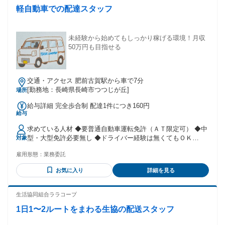
変えたい」方： 当社の航海は最長でも10日〜1ヶ月 程度と非
軽自動車での配達スタッフ
常にショートサイクルです。大型船経験者の転職理由の9割が
「家に帰れるから」という理由です。 「家族との時間を大切
にしながら、しっかり家族を養いたい」方： お子様やご家族
がいらっしゃる方が多く活躍しています。長期航海による
未経験から始めてもしっかり稼げる環境！月収
「家族と会えない」という離職理由を解消できる環境です。
50万円も目指せる
「同世代が多く、人間関係のストレスがない船に乗りたい」
方： 業界の平均年齢が55歳の中、当社の平均年齢は35歳で
す。船長と一緒に釣りに行くなど、和気あいあいとした環境
交通・アクセス 肥前古賀駅から車で7分
です。 「やっぱり海が好き！船乗りのキャリアを長く続けた
[勤務地：長崎県長崎市つつじが丘]
場所
い」方： 海や釣りが好きで、体を動かす仕事に魅力を感じる
方に最適な職場です。
給与詳細 完全歩合制 配達1件につき160円
給与
求めている人材 ◆要普通自動車運転免許（ＡＴ限定可） ◆中
型・大型免許必要無し ◆ドライバー経験は無くてもＯＫ
対象
──────────────── ⭐こんな方活躍中です！
雇用形態：
業務委託
──────────────── ミドル世代の方多数活躍中です。 女
性の方も活躍頂いております。 実際に現在定着しているスタ
お気に入り
詳細を見る
ッフにも当社の 働き方で喜んで頂いています。 「運転好きで
ドライバーに興味がある」など まったくの未経験でも大歓迎
です！
生活協同組合ララコープ
1日1〜2ルートをまわる生協の配送スタッフ