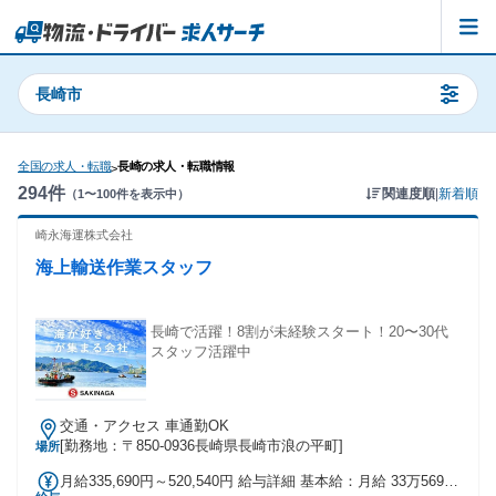
長崎市
全国の求人・転職
長崎の求人・転職情報
>
294
件
関連度順
|
新着順
（
1
〜
100
件を表示中）
崎永海運株式会社
海上輸送作業スタッフ
長崎で活躍！8割が未経験スタート！20〜30代
スタッフ活躍中
交通・アクセス 車通勤OK
[勤務地：〒850-0936長崎県長崎市浪の平町]
場所
月給335,690円～520,540円 給与詳細 基本給：月給 33万5690