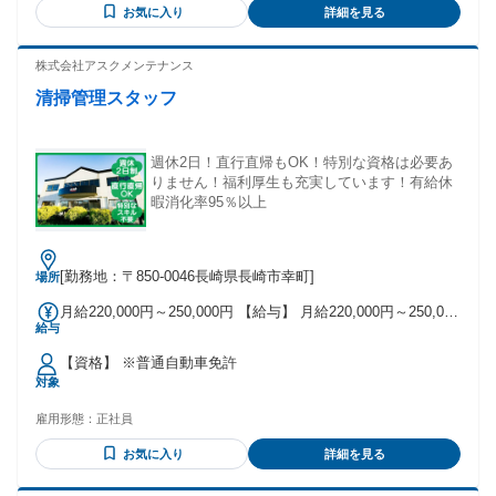
のため、内定までの期間は2週間以内を予定しています。 ■経
＞ ●年収280万円／入社1年目／一般職員 ●年収300万円／入社
お気に入り
詳細を見る
験・年齢・性別不問 * 20代～50代が現在活躍中です！ * 中高
4年目／一般社員 ●年収350万円／入社6年目／リーダー 【試
年･シニアも歓迎いたします。 * フリーターや第二新卒も歓迎
用期間】 同乗中は時給1,031円（残業代は全額支給） 1人で配
です。 * 女性ドライバーも活躍中です！
株式会社アスクメンテナンス
達を回れるようになれば月給へ変更
清掃管理スタッフ
週休2日！直行直帰もOK！特別な資格は必要あ
りません！福利厚生も充実しています！有給休
暇消化率95％以上
[勤務地：〒850-0046長崎県長崎市幸町]
場所
月給220,000円～250,000円 【給与】 月給220,000円～250,000
給与
円
【資格】 ※普通自動車免許
対象
雇用形態：
正社員
お気に入り
詳細を見る