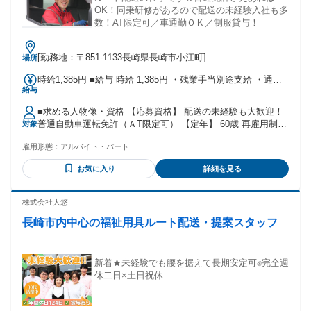
OK！同乗研修があるので配送の未経験入社も多
数！AT限定可／車通勤ＯＫ／制服貸与！
[勤務地：〒851-1133長崎県長崎市小江町]
場所
時給1,385円 ■給与 時給 1,385円 ・残業手当別途支給 ・通勤
給与
手当別途支給 【各種手当】 ・日祭手当：時給＋30円 ・お盆
手当：時給＋50円 ・年末手当：時給＋50円（12/30） ：時給
■求める人物像・資格 【応募資格】 配送の未経験も大歓迎！
＋100円（12/31） ・年始手当（1/1・2・3）：時給＋500円
普通自動車運転免許（ＡT限定可） 【定年】 60歳 再雇用制度
対象
【福利厚生】 ・昇給あり（規定による） ・社会保険完備 ・
あり 【こんな方は歓迎します】 ・運転するのが好きな方 ・
制服あり ・正社員登用あり ・資格支援制度あり ・勤続6か月
雇用形態：
アルバイト・パート
体を動かしながら働きたい方 ・地元で長期＆安定して働きた
経過後有給休暇付与、付与から1年ごとに年5日の指定取得 ・
い方 ・Iターン・Uターンの方 ・主婦（夫）さん歓迎！子育て
役職員共済制度あり（加入者には月300円の補助あり） ■交通
お気に入り
詳細を見る
中のママさんも活躍中！
費 規定支給 ・片道1.5ｋｍ以上35Ｋｍの方（当生協規定によ
り往復分の交通費支給） ・駐車場完備（無料） ・公共交通機
株式会社大悠
関利用者も規定により通勤手当支給
長崎市内中心の福祉用具ルート配送・提案スタッフ
新着★未経験でも腰を据えて長期安定可✊完全週
休二日×土日祝休