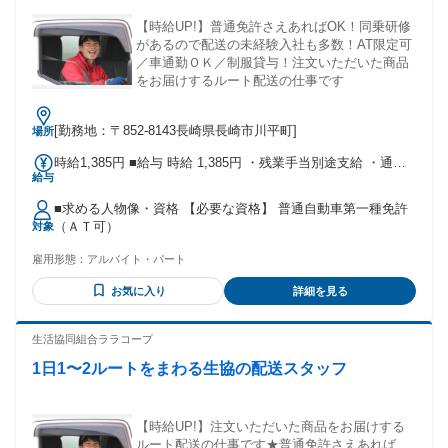
【時給UP!】普通免許さえあればOK！同乗研修
があるので配送の未経験入社も多数！AT限定可
／車通勤ＯＫ／制服貸与！注文いただいた商品
をお届けするルート配送の仕事です
[勤務地：〒852-8143長崎県長崎市川平町]
場所
時給1,385円 ■給与 時給 1,385円 ・残業手当別途支給 ・通勤
給与
手当別途支給 【各種手当】 ・日祭手当：時給＋30円 ・お盆
手当：時給＋50円 ・年末手当：時給＋50円（12/30） ：時給
■求める人物像・資格 【必要な資格】 普通自動車第一種免許
＋100円（12/31） ・年始手当（1/1・2・3）：時給＋500円
（ＡＴ可）
対象
【福利厚生】 ・昇給あり（規定による） ・社会保険完備 ・
制服あり ・正社員登用あり ・資格支援制度あり ・勤続6か月
雇用形態：
アルバイト・パート
経過後有給休暇付与、付与から1年ごとに年5日の指定取得 ・
役職員共済制度あり（加入者には月300円の補助あり） ■交通
お気に入り
詳細を見る
費 規定支給 ・片道1.5ｋｍ以上35Ｋｍの方（当生協規定によ
り往復分の交通費支給） ・駐車場完備（無料） ・公共交通機
生活協同組合ララコープ
関利用者も規定により通勤手当支給
1日1〜2ルートをまわる生協の配送スタッフ
【時給UP!】注文いただいた商品をお届けする
ルート配送の仕事です★普通免許さえあれば