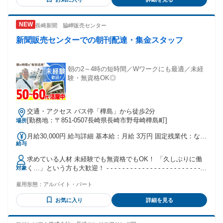
を増やしたい方 ⏩適度に運動しながら働きたい方
長崎新聞 脇岬販売センター
新聞販売センターでの朝刊配達・集金スタッフ
朝の2～4時の短時間／Wワークにも最適／未経
験・無資格OK◎
交通・アクセス バス停「樺島」から徒歩2分
[勤務地：〒851-0507長崎県長崎市野母崎樺島町]
場所
月給30,000円 給与詳細 基本給：月給 3万円 固定残業代：なし
給与
【一律手当】 全員に一律で支払われる通勤・皆勤・家族手当
金額：なし 全員に一律で支払われるその他手当金額：なし
求めている人材 未経験でも無資格でもOK！ 「久しぶりに働
く…」という方も大歓迎！ - - - - - - - - - - - - - - - - - - - - - - - -
対象
【 こんな方にピッタリ 】 ⏩早起きするのが得意な方 ⏩朝の
雇用形態：
アルバイト・パート
空き時間を有効活用したい方 ⏩Wワークとして収入を増やし
たい方 ⏩モクモクと作業をするのが好きな方 ⏩ひとり作業の
お気に入り
詳細を見る
方が気が楽な方 ⏩適度に運動しながら働きたい方