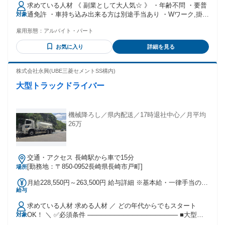
（車内の清潔感等の審査あり） ◆ガソリン代実支給あり
求めている人材 《 副業として大人気☆ 》 ・年齢不問 ・要普
通免許 ・車持ち込み出来る方は別途手当あり ・Wワーク,掛け
対象
持ち希望大歓迎 ・土地勘のある方大歓迎 ※ナビがあるので詳
雇用形態：
アルバイト・パート
しくない方も大丈夫です
お気に入り
詳細を見る
株式会社永興(UBE三菱セメントSS構内)
大型トラックドライバー
機械降ろし／県内配送／17時退社中心／月平均
26万
交通・アクセス 長崎駅から車で15分
[勤務地：〒850-0952長崎県長崎市戸町]
場所
月給228,550円～263,500円 給与詳細 ※基本給・一律手当の総
給与
額 基本給：月給 16万7900円 〜 18万500円 固定残業代：なし
【一律手当】 全員に一律で支払われる通勤・皆勤・家族手当
求めている人材 求める人材 ／ どの年代からでもスタート
金額：あり 全員に一律で支払われるその他手当金額：あり 1
OK！ ＼ ✅必須条件 ──────────────────── ■大型自
対象
ヶ月あたり6万650円 〜 8万3000円 定年再雇用後も昇給あり。
動車免許 ■学歴不問 ■年齢不問 ✅歓迎条件