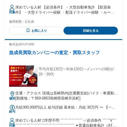
に一律で支払われる通勤・皆勤・家族手当金額：なし 全員に
求めている人材 【必須条件】 ・大型自動車免許 【歓迎条
一律で支払われるその他手当金額：あり 1ヶ月あたり12万
件】 ・大型ドライバー経験 ・配送ドライバー経験 ・ルート
対象
3120円 〜 ・昇給あり ・賞与年2回 ＊会社規程による ・各種
配送経験 ・カーゴ配送経験 ・地場配送経験 ・ブランクがあ
手当あり ※資格取得支援制度を使って給与アップも可能で
雇用形態：
正社員
る方もご相談ください 【こんな方に向いています】 ・大型免
す。 ・通勤費支給（上限あり月額35,000円まで）
許を活かして安定して働きたい方 ・長距離ではなく地場配送
お気に入り
詳細を見る
で働きたい方 ・長崎エリアで腰を据えて働きたい方 ・配送件
数が少なめの仕事を探している方 ・身体への負担を抑えやす
い配送に切り替えたい方 ・夜間配送の働き方に抵抗がない方
株式会社FUTURE
・安全確認を大切にしながら落ち着いて運転できる方 ・安定
急成長買取カンパニーの査定・買取スタッフ
した仕事量のある会社で長く働きたい方 配送中は一人の時間
が多く、集中して働けます。 必要以上に干渉されにくい一方
で、困った時は先輩や周囲に相談できる環境です。 年齢の条
件と理由：あり（例外事由1号・59歳まで（60歳定年制 65歳
平均月収130万✨年休120日✨メンバーの9割が
までの再雇用制度有り））
20・30代
交通・アクセス 現場は長崎県内|交通費支給|バイク・車通勤
OK｜直行直帰OK
[勤務地：〒850-0853長崎県長崎市浜町]
場所
月給300,000円以上 給与詳細 基本給：月給 30万円 〜 【一律
給与
手当】 全員に一律で支払われる通勤・皆勤・家族手当金額：
なし 全員に一律で支払われるその他手当金額：なし ＜最低保
求めている人材 □学歴不問 ￣￣￣￣￣￣ ✅必須条件 ￣￣V￣
証あり！＞ 月額30万円以上（20日稼働の場合） ⭐歩合の割合
￣￣￣￣￣￣￣￣￣￣￣￣￣￣￣￣ ✦普通自動車免許（AT限
対象