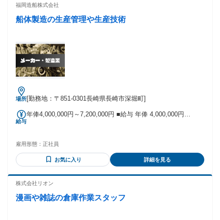
福岡造船株式会社
船体製造の生産管理や生産技術
[勤務地：〒851-0301長崎県長崎市深堀町]
場所
年俸4,000,000円～7,200,000円 ■給与 年俸 4,000,000円
給与
~7,200,000円 想定年収400万〜720万円 月給250,000円〜
450,000円 ※経験、年齢によって決定 ・住宅手当：10,000
円〜20,000円 ・子女教育手当：第一子15,000円 第二子20,000
雇用形態：
正社員
円 第三子25,000円 ・昇給あり ・賞与あり／年3回（前年度実
績4ヶ月分） 固定残業代の有無：なし
お気に入り
詳細を見る
株式会社リオン
漫画や雑誌の倉庫作業スタッフ