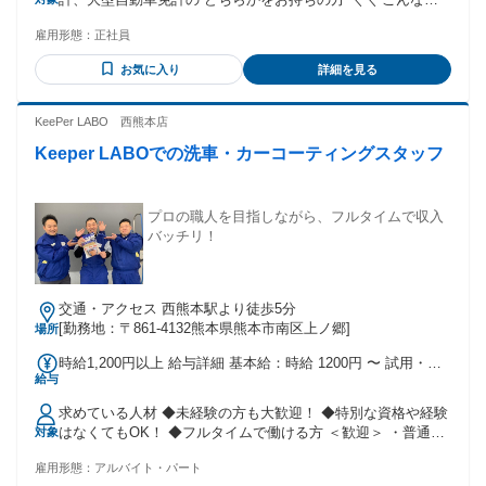
歓迎！ ／／ ★*.──────────.*★ ・玉掛け技能講習修了者
雇用形態：
正社員
・職長安全衛生責任者 ・解体工事施工技術者 ・特別安全衛生
責任者教育修了者 ＼＼ こんな方におすすめ ／／
お気に入り
詳細を見る
★*.───────────.*★ ・収入アップを目指している方 ・こ
れまでの経験を活かして働きたい方 ・資格を活かして働きた
い方 ・現場管理のスキルを磨きたい方 ・職場の人間関係を重
KeePer LABO 西熊本店
視する方 様々な業界からの転職者も歓迎します。 これまでの
Keeper LABOでの洗車・カーコーティングスタッフ
経験を活かして、 当社でさらなるキャリアアップを 目指しま
せんか？
プロの職人を目指しながら、フルタイムで収入
バッチリ！
交通・アクセス 西熊本駅より徒歩5分
[勤務地：〒861-4132熊本県熊本市南区上ノ郷]
場所
時給1,200円以上 給与詳細 基本給：時給 1200円 〜 試用・研
給与
修期間：６ヶ月 試用・研修期間の条件：本採用と同じ
求めている人材 ◆未経験の方も大歓迎！ ◆特別な資格や経験
はなくてもOK！ ◆フルタイムで働ける方 ＜歓迎＞ ・普通運
対象
転免許をお持ちの方 ・長く働きたいやる気のある方 ・車が好
雇用形態：
アルバイト・パート
きな方 ・丁寧な作業ができる方 ・働きながら資格取得、 ス