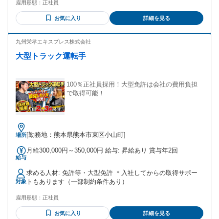
雇用形態：
正社員
る方 ・チームワークを大切にできる方 ・長期的なキャリアを
見据えて長く働きたい方 【夜勤でも“家族時間”を保てる理
お気に入り
詳細を見る
由】 朝、子どもを送り出す時間に顔を合わせたり、 夕方には
家族と夕食を囲んでから出勤する社員も。 休日は日中にまる
ごと家族時間を確保。 共働き家庭で家事・育児をシェアする
九州栄孝エキスプレス株式会社
社員も多数います。
大型トラック運転手
100％正社員採用！大型免許は会社の費用負担
で取得可能！
[勤務地：熊本県熊本市東区小山町]
場所
月給300,000円～350,000円 給与: 昇給あり 賞与年2回
給与
求める人材: 免許等・大型免許 ＊入社してからの取得サポー
トもあります（一部制約条件あり）
対象
雇用形態：
正社員
お気に入り
詳細を見る