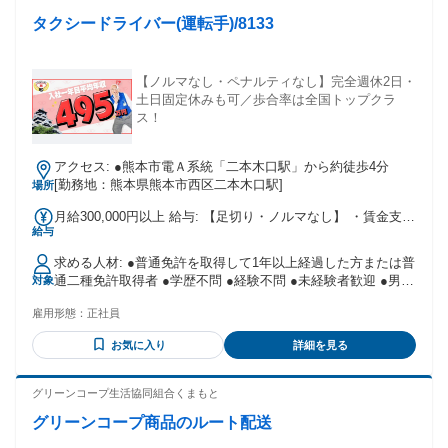
タクシードライバー(運転手)/8133
【ノルマなし・ペナルティなし】完全週休2日・
土日固定休みも可／歩合率は全国トップクラ
ス！
アクセス: ●熊本市電Ａ系統「二本木口駅」から約徒歩4分
[勤務地：熊本県熊本市西区二本木口駅]
場所
月給300,000円以上 給与: 【足切り・ノルマなし】 ・賃金支給
給与
率は営収(税抜)に対して53％ ・頑張る方は褒賞金が付いて
55％～最大58％ 【収入例】 （例）二種免許取得養成制度を利
求める人材: ●普通免許を取得して1年以上経過した方または普
用し、初めてタクシー乗務員になった入社1年未満の方々の給
通二種免許取得者 ●学歴不問 ●経験不問 ●未経験者歓迎 ●男女
対象
与支給額 《日勤》 ■Aさん 入社：7ヶ月／前職：トラック運
活躍 ●AT限定免許でもOK
転手 7ヶ月間の平均営収：582,570円 7ヶ月間の平均総支給
雇用形態：
正社員
額：336,271円 ※支給率は、営収に対して約58％ ■Bさん 入
社：3ヶ月／前職：接客業 8ヶ月間の平均営収：562,820円 8ヶ
お気に入り
詳細を見る
月間の平均総支給額：314,204円 ※支給率は、営収に対して約
56％ 《夜勤》 ■Cさん 入社：8ヶ月／前職：自営業 8ヶ月間
グリーンコープ生活協同組合くまもと
の平均営収 ：923,616円 8ヶ月間の平均総支給額：522,178
円 ※支給率は、営収に対して約57％ ■Dさん 入社：9ヶ月／
グリーンコープ商品のルート配送
前職：公務員 8ヶ月間の平均営収 ：794,218円 8ヶ月間の平