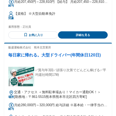
月給207,450円～228,810円 【給与】 月給207,450～228,810円
給与
+諸手当 【諸手当】 ・家族手当(扶養条件により20,000円程度)
・住宅手当(世帯主であれば4,000円) ・大型手当 ・深夜業手当
【資格】 ※大型自動車免許
・残業手当 ・通勤手当 など ＜月収例230,000～300,000円可
対象
能＞
雇用形態：
正社員
お気に入り
詳細を見る
飯盛運輸株式会社 熊本北営業所
毎日家に帰れる。大型ドライバー(年間休日120日)
✅賞与年3回✅頑張り次第でどんどん稼げる✅平
均退社時間17時
交通・アクセス ＜無料駐車場あり！マイカー通勤OK！＞
[勤務地：〒861-5515熊本県熊本市北区四方寄町]
場所
月給280,000円～320,000円 給与詳細 ※基本給・一律手当の総
給与
額 基本給：月給 22万5000円 固定残業代：なし 【一律手当】
全員に一律で支払われる通勤・皆勤・家族手当金額：なし 全