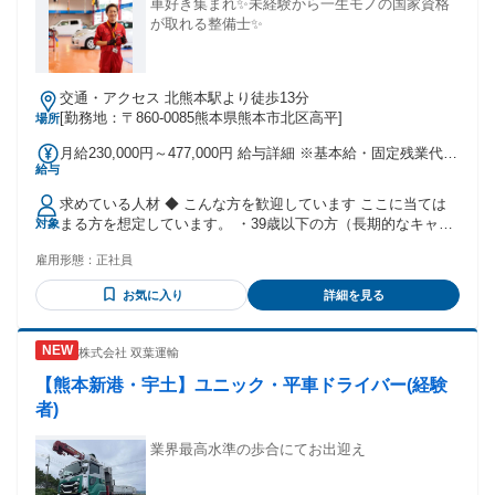
け・ フォークリフト資格をお持ちの方は 即戦力として活躍可
車好き集まれ✨未経験から一生モノの国家資格
能です！
が取れる整備士✨
交通・アクセス 北熊本駅より徒歩13分
[勤務地：〒860-0085熊本県熊本市北区高平]
場所
月給230,000円～477,000円 給与詳細 ※基本給・固定残業代の
給与
総額 基本給：月給 20万3000円 〜 45万円 固定残業代：あり 1
ヶ月あたり2万7000円（固定残業時間：1ヶ月あたり20時間）
求めている人材 ◆ こんな方を歓迎しています ここに当ては
固定残業時間を超えた勤務時間については別途残業代を支給
まる方を想定しています。 ・39歳以下の方（長期的なキャリ
対象
する 【一律手当】 全員に一律で支払われる通勤・皆勤・家族
ア形成のため） ・普通自動車運転免許をお持ちの方 ・車をい
手当金額：なし 全員に一律で支払われるその他手当金額：な
雇用形態：
正社員
じるのが好き、興味がある方 ※上記を満たしていれば、 整備
し 【賞与】年3回（夏・冬＋決算賞与） 【昇給】年1回あり
の経験や専門知識は一切問いません。 ・異業種からの転職者
【社員特別割引制度】（車両購入・車検・整備・BP) 【お祝
お気に入り
詳細を見る
が多数活躍中！ （未経験からプロへ責任持って育てます）
い制度】（卒業・入学・出産） 【資格取得補助制度】（資格
【必須】 ・39歳以下の方（長期勤続によるキャリア形成を図
取得費用は会社が負担） 【通勤手当】 5000円～26000円 【家
るため） ・普通自動車運転免許（AT限定不可、MT免許）
族手当】 5000円 【目標達成手当】 5000円～10000円 【販売
株式会社 双葉運輸
【歓迎】 ・車をいじるのが好き、興味がある方 ・国家資格を
促進手当】 10000円 【保険獲得手当】 8000円～16000円 【年
取得して一生モノのスキルを 身につけたい方 ・地元で腰を据
【熊本新港・宇土】ユニック・平車ドライバー(経験
間MVP手当】 金一封 試用・研修期間：３ヶ月 試用・研修期
えて働きながら、 しっかり稼いで収入アップしたい方 ・社内
者)
間の条件：給与条件が異なる 使用期間中の雇用形態はアルバ
外でコミュニケーションをとりながら 仕事を楽しめる方 ・積
イトとなりますが、 仕事内容・勤務時間・福利厚生は本採用
極的に新しいことへチャレンジできる方 年齢の条件と理由：
業界最高水準の歩合にてお出迎え
後と同じです。 給与は【月給23万円】を保証しています。
あり（例外事由3号のイ・39歳未満（長期勤続によるキャリア
【給与】 本採用と異なる 基本給 : 月給 23万円 〜 固定残業
形成のため））
代：なし 【一律手当】 全員に一律で支払われる通勤・皆勤・