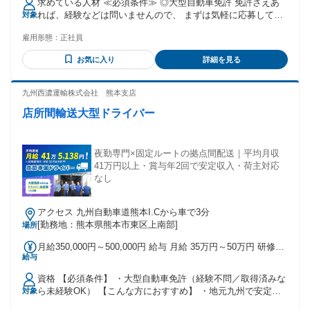
求めている人材 ≪必須条件≫ ◎大型自動車免許 免許さえあ
員に一律で支払われるその他手当金額：あり 1ヶ月あたり5万
れば、経験などは問いませんので、 まずは気軽に応募してみ
対象
5000円 〜 9万5000円 【給与】 月給：280,000円～320,000円
て下さい！ 入社してからしばらくは先輩社員が、 マンツーマ
（地域限定採用） ※賞与：年3回(内1回業績配当) ※昇給：頑
雇用形態：
正社員
ンでしっかり教育しますので安心です。 ≪優遇条件≫ ※下記
張り次第で昇給＋賞与増額！ ※休日出勤割増金あり ＜各種手
は必須ではありません。 〇コンクリートミキサー車運転経験
当一覧＞ ☆交通費支給（上限あり 社内規定有） ☆車通勤の
お気に入り
詳細を見る
のある方 〇生コンミキサー車運転手 〇生コン車ドライバー
場合もあり（上限あり 社内規定有）
〇大型ドライバー 〇トラック運転手のご経験がある方 ≪歓迎
条件≫ ※下記は必須ではありません。 〇未経験者歓迎 〇学
九州西濃運輸株式会社 熊本支店
歴不問(中卒・高卒歓迎) 〇経験不問 〇頑張りを給与に反映さ
店所間輸送大型ドライバー
せたい方！ 〇長く働きたい方！ 〇ブランクのある方も歓迎で
す！ 〇ハローワークでお仕事探し中の方 〇U・Iターン歓迎
〇転勤なし
夜勤専門×固定ルートの拠点間配送｜平均月収
41万円以上・賞与年2回で安定収入・荷主対応
なし
アクセス 九州自動車道熊本I.Cから車で3分
[勤務地：熊本県熊本市東区上南部]
場所
月給350,000円～500,000円 給与 月給 35万円～50万円 研修中
給与
月給 29万円～40万円（研修期間 3 ヶ月） 研修期間中も各種
手当を支給します(当社規定あり) ■交通費支給（規定）、残業
資格 【必須条件】 ・大型自動車免許（経験不問／取得済みな
代別途全額支給
ら未経験OK） 【こんな方におすすめ】 ・地元九州で安定し
対象
た仕事を探している方 ・運転や物流の仕事にやりがいを感じ