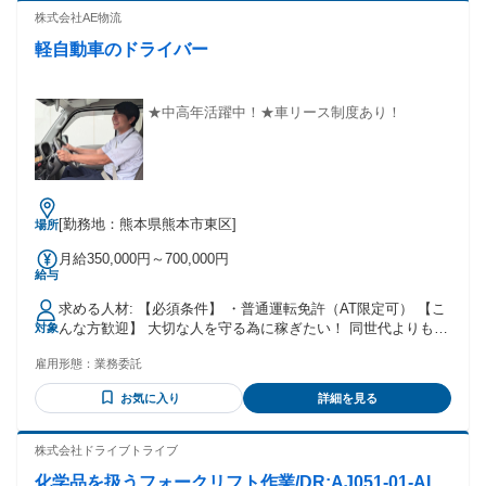
支給あり ※5km～10km 3,300円～ /（1km増毎200円増）
株式会社AE物流
軽自動車のドライバー
★中高年活躍中！★車リース制度あり！
[勤務地：熊本県熊本市東区]
場所
月給350,000円～700,000円
給与
求める人材: 【必須条件】 ・普通運転免許（AT限定可） 【こ
んな方歓迎】 大切な人を守る為に稼ぎたい！ 同世代よりも稼
対象
ぎたい方 中高年活躍中です。 未経験でも、不器用でも関係あ
雇用形態：
業務委託
りません。誠実なあなたをお待ちしております！ ※アルバイ
ト・パートではございません。業務委託契約となります。
お気に入り
詳細を見る
株式会社ドライブトライブ
化学品を扱うフォークリフト作業/DR:AJ051-01-AI