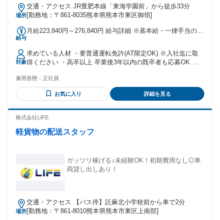
交通・アクセス JR豊肥本線「東海学園前」から徒歩33分
[勤務地：〒861-8035熊本県熊本市東区御領]
場所
月給223,840円～276,840円 給与詳細 ※基本給・一律手当の総
給与
額 基本給：月給 19万8840円 〜 23万9840円 固定残業代：な
し 【一律手当】 全員に一律で支払われる通勤・皆勤・家族手
求めている人材 ・要普通運転免許(AT限定OK) ※入社迄に取
当金額：なし 全員に一律で支払われるその他手当金額：あり
得ください ・高卒以上 卒業後3年以内の既卒者も応募OK ※
対象
1ヶ月あたり2万5000円 〜 3万7000円 ◇一律外勤手当18000円
転勤の可能性有 年齢の条件と理由：あり（例外事由3号のイ・
◇一律住宅手当7000円～ 【その他】 ＊昇給有 ＊賞与有（年2
雇用形態：
正社員
45歳以下(長期勤続によるキャリア形成のため)）
回） ＊赴任旅費有 ＊地域手当5000円 【家族手当】 1人目の
被扶養者 10000円 2人目以降の被扶養者 4000円 ＊月給から所
お気に入り
詳細を見る
得税・社会保険料等控除 ＊残業時は1分単位で計算し支給いた
します。
株式会社LIFE
軽貨物の配送スタッフ
ガッツリ稼げる♪未経験OK！初期費用なし◎車
両貸し出しあり！
交通・アクセス 【バス停】託麻北小学校前から車で2分
[勤務地：〒861-8010熊本県熊本市東区上南部]
場所