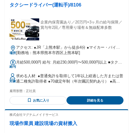
タクシードライバー(運転手)/8106
企業内保育園あり／20万円×3ヶ月の給与保障／
賞与年2回／専用乗り場有＆無線配車多数
アクセス: ●JR「上熊本駅」から徒歩4分 ●マイカー・バイク
通勤可
[勤務地：熊本県熊本市西区上熊本駅]
場所
月給500,000円 給与: 月給230,000円〜500,000円以上 ■タクシ
給与
ー乗務員給与 └歩合給＋手当 ※能力・勤務体系による ■給
与保障制度 └研修期間を含む3ヶ月間（20万円/月） ■昇進制度
求める人材: ●普通免許を取得して1年以上経過した方または普
あり ■研修中：日給6,204円 ■賞与年2回 ■無事故表彰 ■役職手
通二種免許取得者 ●70歳定年制（年次嘱託契約あり） ●高卒
対象
当 ▼給与例 ①日勤ドライバー（21日勤務） …1日約20組～の
以上 ●経験不問 ●未経験者歓迎 ●男女活躍 ●AT限定免許でも
送迎で ＝月20万～25万円程度 ②21勤ドライバー（21日勤
雇用形態：
正社員
OK
務） …1日約25組～の送迎で ＝月25万～40万円程度 ③夜勤ド
ライバー（21日勤務） …1日約30組～の送迎で ＝月30万～50
お気に入り
詳細を見る
万円程度
株式会社マグナムメイドサービス
現場作業員 建設現場の資材搬入