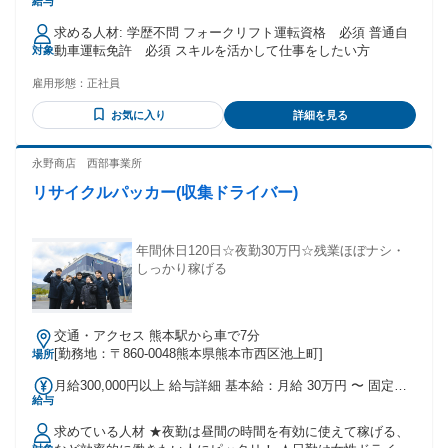
給与
円 想定年収：400万円～500万円 経験・能力を考慮の上、決定
します。 上記年収は賞与予定を含んだものであり業績により
求める人材: 学歴不問 フォークリフト運転資格 必須 普通自
変動します。 同業界経験者優遇いたします。 残業代は別途支
動車運転免許 必須 スキルを活かして仕事をしたい方
対象
給 （手当例） 食事手当：6,000円 精勤手当：5,000円 住宅手
当：2,000円～10,000円（規定に準ずる） 家族手当：配偶者
雇用形態：
正社員
6,000円、4,000円/子一人 【昇給】 年1回4月（3,000円～
10,000円程度）※業績による 【賞与】 年2回（7月・12月）
お気に入り
詳細を見る
※前年実績 年間4ヵ月分 業績により決算賞与あり 【諸手
当】 資格手当、精勤手当、住宅手当、家族手当、食事手当、
永野商店 西部事業所
時間外手当、役職手当、通勤交通費全額支給
リサイクルパッカー(収集ドライバー)
年間休日120日☆夜勤30万円☆残業ほぼナシ・
しっかり稼げる
交通・アクセス 熊本駅から車で7分
[勤務地：〒860-0048熊本県熊本市西区池上町]
場所
月給300,000円以上 給与詳細 基本給：月給 30万円 〜 固定残
給与
業代：なし 【一律手当】 全員に一律で支払われる通勤・皆
勤・家族手当金額：なし 全員に一律で支払われるその他手当
求めている人材 ★夜勤は昼間の時間を有効に使えて稼げる、
金額：なし ■夜勤：月給300,000円 ※試用期間あり（3か月程