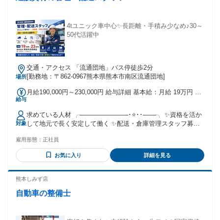
4tユニック車中心✨長距離・手積み少なめ♪30～
50代活躍中
交通・アクセス 「流通団地」バス停徒歩2分
[勤務地：〒862-0967熊本県熊本市南区流通団地]
場所
月給190,000円～230,000円 給与詳細 基本給：月給 19万円 〜
給与
23万円 固定残業代：なし 【一律手当】 全員に一律で支払わ
れる通勤・皆勤・家族手当金額：なし 全員に一律で支払われ
求めている人材 ╭───────────･⭐･･───╮ ✨資格を活か
るその他手当金額：なし ◆時間外手当：別途全額支給 ◆賞
して地元で長く安定して働く ✨配送・倉庫管理スタッフ募
対象
与：あり （年2回 ※昨年度実績に基づく） ◆昇給：あり
集！ ╰───･･⭐･──ｖ────────╯ ✅必須資格・免許をお持
雇用形態：
正社員
ちの方 ✅学歴不問！ ✅ブランクのある方も大歓迎 ＜必須条件
＞ ◆小型移動式クレーン運転技能者 ◆玉掛技能者 ◆中型自
お気に入り
詳細を見る
動車免許 ＜こんな方歓迎＞ ◆地元・熊本で腰を据えて働きた
い方 ◆長距離運転や重労働から卒業したい方 ◆安定した評
価・給与制度 のある会社で働きたい方 ◆協調性を大切にし、
熊本しみず店
チームで仕事ができる方 活かせる経験・スキル ￣￣￣￣￣￣
自動車の整備士
￣￣￣￣￣ 配送ドライバー、ルート配送、 トラック運転手、
倉庫作業、 商品管理、在庫管理などの経験を活かせます。 ま
た、建設業界での勤務経験や、 小型移動式クレーン・玉掛