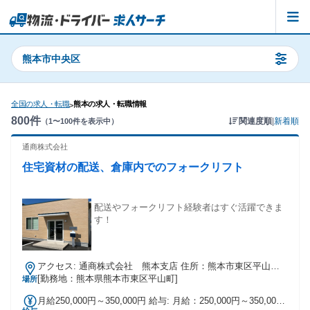
熊本市中央区
全国の求人・転職
熊本の求人・転職情報
>
800
件
関連度順
|
新着順
（
1
〜
100
件を表示中）
通商株式会社
住宅資材の配送、倉庫内でのフォークリフト
配送やフォークリフト経験者はすぐ活躍できま
す！
アクセス: 通商株式会社 熊本支店 住所：熊本市東区平山町
[勤務地：熊本県熊本市東区平山町]
2986-40 マイカー、バイク通勤可、交通費規定に準じ支給
場所
月給250,000円～350,000円 給与: 月給：250,000円～350,000