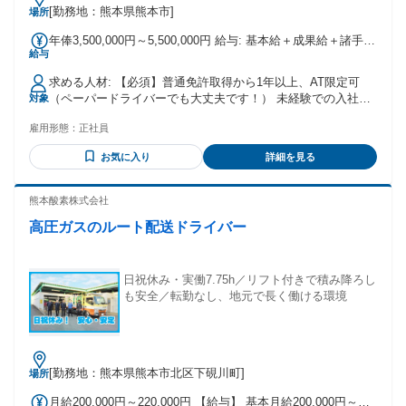
[勤務地：熊本県熊本市]
場所
年俸3,500,000円～5,500,000円 給与: 基本給＋成果給＋諸手当
給与
月給：35万円～70万円 入社1年目平均年収（研修期間含
む）：495万円 目標金額以上を売り上げた場合は報奨金を毎
求める人材: 【必須】普通免許取得から1年以上、AT限定可
月支給いたします 月平均：2~3万円 入社1年未満の頑張ってい
（ペーパードライバーでも大丈夫です！） 未経験での入社、
対象
る社員さんの売上と給与例 【日勤の場合】 売上940,000円 月
成長できる研修、環境が整っています。 幅広い年齢層、キャ
給 約530,000円 【夜勤の場合】 売上960,000円 月給 約
雇用形態：
正社員
リアの方が活躍中です！ 第二新卒・就業経験なし・派遣社員
550,000円 【隔日勤務の場合】 売上 826,340円 月給 約46万円
や契約社員、フリーターの方も！ リムジンドライバー、介護
【成果給】 個々の売上に応じて、給与にプラスして成果給を
お気に入り
詳細を見る
タクシー、送迎ドライバー、役員運転手に 運転代行やバスド
支給。（売上の53%以上） 景気回復の効果もあって、1年目で
ライバーなど様々な前職の方が働いております！ 20代、30
もベテランドライバーに匹敵するほどの売上をあげることも
代、40代、50代、60代と幅広い年齢層の方が活躍中！ 中高年
熊本酸素株式会社
できます。 頑張れば頑張るほど、自分たちの給与を良くして
やシニア層の方も活躍しています！ 【活躍されている前職
いけることもこの仕事の特徴です。 【事故補償】 一年以上無
高圧ガスのルート配送ドライバー
例】 2種免許取得費用を会社負担で取得できますので、 ドラ
事故無違反者であれば、金一封をおつけして表彰いたします 2
イバー系のお仕事のみでなく、 半導体系関連の製造スタッフ
年、3年と無事故無違反の期間が延びるほど報奨金も多く支給
やライン作業スタッフなどの工場勤務の方や 軽作業、梱包作
いたします。
業、仕分けスタッフ、工場内作業スタッフなど 幅広い業界未
日祝休み・実働7.75h／リフト付きで積み降ろし
経験の方が活躍されています！
も安全／転勤なし、地元で長く働ける環境
[勤務地：熊本県熊本市北区下硯川町]
場所
月給200,000円～220,000円 【給与】 基本月給200,000円～