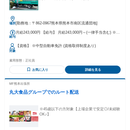
造・工場勤務 ・介護・福祉 ・美容・理容 ・アパレル・イベ
ントスタッフ ・フリーター・学生 など どんな職歴でも問題
ありません。 「稼ぎたい」 「変わりたい」 「今より上を目
指したい」 その気持ちがある方をお迎えします。 【メリッ
[勤務地：〒862-0967熊本県熊本市南区流通団地]
場所
ト】 #副業・WワークOK #資格取得支援あり #フリーター歓
迎 #バイク通勤OK #大量募集 #学歴不問 #車通勤OK #即日勤
月給243,000円 【給与】 月給243,000円～(一律手当含む) ※固
務OK #未経験者歓迎 #経験者歓迎 #ネイルOK #研修あり #社
給与
定残業代40,000円(30h分)含む 超過分は別途支給 【別途、諸手
会保険完備 #制服貸与 #賞与あり #交通費支給 #長期休暇あり
当あり】 精勤手当／1万円 無事故手当／1万5千円 通勤手当／
#ピアスOK #昇給あり #第二新卒歓迎 #友達と応募OK #シフト
【資格】 ※中型自動車免許 (資格取得制度あり)
1万6千円まで(通勤距離による規定有) ＜月収例＞ 入社1年目／
自由 #昇格あり #髪型・髪色自由 #ブランクOK #週4日以上OK
対象
月収約28万円 入社3年目／月収約35万円
雇用形態：
正社員
お気に入り
詳細を見る
MF熊本出張所
丸大食品グループでのルート配送
※45歳以下の方対象【上場企業で安定◎/未経験
OK♪】