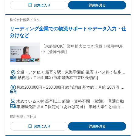
お気に入り
詳細を見る
株式会社熊防メタル
リーディング企業での物流サポート※データ入力・仕
分けなど
【未経験OK】業務拡大につき増員！採用率UP
中【倉庫作業】
交通・アクセス 最寄り駅：東海学園前 最寄りバス停：徒歩5
分程度
[勤務地：〒861-8037熊本県熊本市東区長嶺西]
場所
月給200,000円～230,000円 給与詳細 基本給：月給 20万円 〜
給与
23万円 固定残業代：なし 【一律手当】 全員に一律で支払わ
れる通勤・皆勤・家族手当金額：あり 全員に一律で支払われ
求めている人材 高卒以上 経験・資格不問 〈歓迎〉 普通自動
るその他手当金額：あり ※残業代は全額支給します。 ※経
車運転免許※ＡＴ限定可（あれば尚可） 年齢の条件と理由：
対象
験・能力等を考慮の上、加給・優遇いたします。 給与の振り
あり（44歳以下（長期勤続によるキャリア形成のため） ）
込み日は毎月1日です。 昇給年1回・賞与年2回（前年度実
雇用形態：
正社員
績） ◇ 家族手当あり ※社員賃金規定による。 配偶者3,000
円、扶養義務のある子供一人に対し1,000円 ◇ 資格取得支
お気に入り
詳細を見る
援・手当あり ※資格の種類による 200円～1,000円 ◇ 交通費