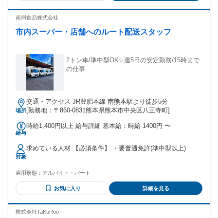
南州食品株式会社
市内スーパー・店舗へのルート配送スタッフ
2トン車/準中型OK✨週5日の安定勤務/15時まで
の仕事
交通・アクセス JR豊肥本線 南熊本駅より徒歩5分
[勤務地：〒860-0831熊本県熊本市中央区八王寺町]
場所
時給1,400円以上 給与詳細 基本給：時給 1400円 〜
給与
求めている人材 【必須条件】 ・要普通免許(準中型以上)
対象
雇用形態：
アルバイト・パート
お気に入り
詳細を見る
株式会社TaKuRoo