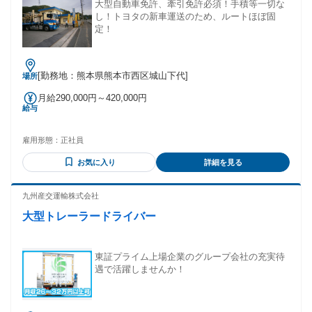
大型自動車免許、牽引免許必須！手積等一切な
し！トヨタの新車運送のため、ルートほぼ固
定！
[勤務地：熊本県熊本市西区城山下代]
場所
月給290,000円～420,000円
給与
雇用形態：
正社員
お気に入り
詳細を見る
九州産交運輸株式会社
大型トレーラードライバー
東証プライム上場企業のグループ会社の充実待
遇で活躍しませんか！