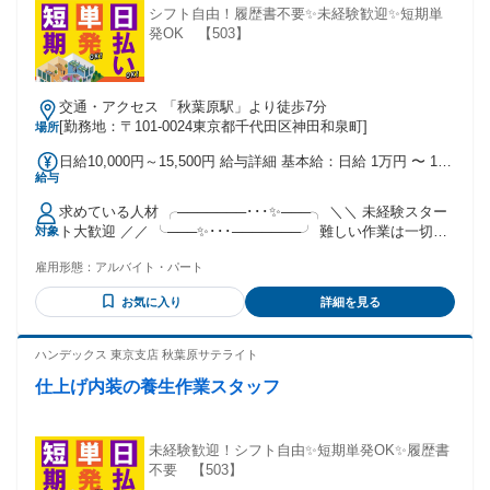
姿勢・提案力・会社への貢献度を総合評価 ・34歳社員が入社
シフト自由！履歴書不要✨未経験歓迎✨短期単
半年〜1年で等級アップ（2→3等級）の実績あり ➽ 前職での
発OK 【503】
交渉力・調整力が、入社直後から武器になります。
╭━━━━━━━━━━━━━━━━━━━━╮ ❷ 世界中を
舞台に、語学を武器に活躍できる ╰━ｖ
━━━━━━━━━━━━━━━━━━╯ ・世界30ヵ国以上
交通・アクセス 「秋葉原駅」より徒歩7分
と取引 ・海外メーカー／商社とのやり取り・交渉が日常 ・語
[勤務地：〒101-0024東京都千代田区神田和泉町]
場所
学力を使うだけでなく、ビジネス成果に変える経験が積めま
日給10,000円～15,500円 給与詳細 基本給：日給 1万円 〜 1万
す ➽ 海外営業の経験を活かし、「英語で戦う仕事」をしたい
給与
5500円 固定残業代：なし 【一律手当】 全員に一律で支払わ
方に最適です。 ╭━━━━━━━━━━━━━━━╮ ❸ 年
れる通勤・皆勤・家族手当金額：なし 全員に一律で支払われ
3〜5回の海外出張（1〜3週間） ╰━ｖ
求めている人材 ╭───────･･･✨───╮ ＼＼ 未経験スター
るその他手当金額：なし ⭐日払いOK！ ⭐現場により各種手当
━━━━━━━━━━━━━╯ ・アジア／欧州／米州／中東
ト大歓迎 ／／ ╰───✨･･･───────╯ 難しい作業は一切あ
対象
あり！ ⭐早く終わっても日給全額保証
など多様な地域へ出張 ・出張期間は1〜3週間程度（訪問先に
りません！ チームワークで仕事が出来ればOK！ 指示出し等
よる） ➽ メール対応だけでは得られない、「現地で交渉する
雇用形態：
アルバイト・パート
は社員さんが行います♬ ⭐こんな方にピッタリです！ ￣￣￣
リアルな経験」を積めます。
￣￣￣￣￣￣￣￣￣￣ □ものづくりやDIYが好きな方！ □イン
╭━━━━━━━━━━━━━━━━━━━━╮ ❹ 仕入れ〜
お気に入り
詳細を見る
テリアや模様替えが好きな方！ □仲間と一緒にワイワイ働き
提案〜納品まで一気通貫の貿易営業 ╰━ｖ
たい方！ □イベントやお祭りなどが好きな方！ □人間関係が良
━━━━━━━━━━━━━━━━━━╯ ・仕入れ交渉 →
好な職場で働きたい！ □仕事でやりがい・達成感を感じた
ハンデックス 東京支店 秋葉原サテライト
販売提案 → 納品調整 → 海外出張 これらの一連の流れを担当
い！ 筋トレが好きな人も活躍しています！ ものづくりが好き
することで、 ➽ 「商社 × メーカー × 貿易実務」すべてにま
仕上げ内装の養生作業スタッフ
な人にもピッタリ◎ みんなでコミュニケーションを 取りなが
たがる、総合スキルが身につくのが大きな特徴です。
ら仕事を進めています。 ▰▱▰▱▰▱▰▱▰▱▰▱▰▱▰▱▰▱ ◎未経験
╭━━━━━━━━━━━━━━━━━━━╮ ❺ 社長直下。
歓迎 ◎フリーター歓迎 ◎学歴不問 ◎経験不問 ◎Wワーク
経営の中心が見えるポジション ╰━ｖ
OK（副業OK） ◎ブランクOK ◎直行直帰OK ⭐さまざまな経
未経験歓迎！シフト自由✨短期単発OK✨履歴書
━━━━━━━━━━━━━━━━━╯ ・ワンフロアのフラ
験を活かせる ￣￣￣￣￣￣￣￣￣￣￣￣￣ 什器搬入、会場設
不要 【503】
ットな体制 ・社長へ相談・提案しやすい環境 ・役員クラスの
営・撤去、資材搬入 家具職人、大工、オフィス家具の組み立