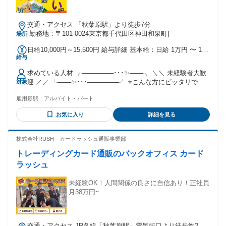
商談にも同席できるチャンスあり ➽ 将来的に経営に携わりた
て 現場作業員、エアコン取付、荷揚げ クロス職人、DIY、引
い方にとって、最適な距離感です。
っ越し、日雇い イベント運営、イベント会場設営 など （も
╭━━━━━━━━━━━━━━━━━━━━━╮ ❻ 多様な
交通・アクセス 「秋葉原駅」より徒歩7分
ちろん必須ではありません！） ▰▱▰▱▰▱▰▱▰▱▰▱▰▱▰▱▰▱
文化的背景を持つ相手と仕事ができる ╰━ｖ
[勤務地：〒101-0024東京都千代田区神田和泉町]
場所
━━━━━━━━━━━━━━━━━━━╯ ・国や文化によ
る価値観の違いを理解しながら調整 ・課題解決力／交渉力／
日給10,000円～15,500円 給与詳細 基本給：日給 1万円 〜 1万
給与
情報分析力が、日々の実務で自然と鍛えられる ➽ 営業として
5500円 固定残業代：なし 【一律手当】 全員に一律で支払わ
だけでなく、人としての器を広げられる仕事です。
れる通勤・皆勤・家族手当金額：なし 全員に一律で支払われ
求めている人材 ╭───────･･･✨───╮ ＼＼ 未経験者大歓
╭━━━━━━━━━━━━━━━━╮ ❼ キャリアの広が
るその他手当金額：なし ⭐日払いOK！ ⭐現場により各種手当
迎 ／／ ╰───✨･･･───────╯ ⭐こんな方にピッタリで
対象
り：海外駐在も視野 ╰━ｖ━━━━━━━━━━━━━━╯
あり！ ⭐早く終わっても日給全額保証
す！ ￣￣￣￣￣￣￣￣￣￣￣￣￣ □ものづくりやDIYが好き
・実力次第で、海外出張 → 海外担当 → 海外駐在へステップ
雇用形態：
アルバイト・パート
な方！ □インテリアや模様替えが好きな方！ □仲間と一緒にワ
アップ ・新市場や新規仕入れ先の開拓にも関われるチャンス
イワイ働きたい方！ □イベントやお祭りなどが好きな方！ □人
➽ 「一営業」にとどまらず、将来は事業をつくる立場も目指
お気に入り
詳細を見る
間関係が良好な職場で働きたい！ □仕事でやりがい・達成感
せます。 ┏━━━━━━━━━━━━━━━┓ ❖ あなたの
を感じたい！ 筋トレが好きな人も活躍しています！ ものづく
挑戦を支える5つの土台 ┗━━━━━━━━━━━━━━━┛
りが好きな人にもピッタリ◎ みんなでコミュニケーションを
株式会社RUSH カードラッシュ通販事業部
事業の強さ・組織文化・経営スタイル。 「ここで長期キャリ
取りながら仕事を進めています。 ▰▱▰▱▰▱▰▱▰▱▰▱▰▱▰▱▰▱
アを築けるか」を判断できる要素をまとめました。 ❶ 50年以
トレーディングカード通販のバックオフィス カード
◎未経験歓迎 ◎フリーター歓迎 ◎学歴不問 ◎経験不問 ◎W
上続く安定基盤 × 世界が求める循環型ビジネス ・合成ゴム・
ワークOK（副業OK） ◎ブランクOK ◎直行直帰OK ⭐さまざ
ラッシュ
合成樹脂・再生原料を扱い、半世紀以上の実績 → 世界的に需
まな経験を活かせる ￣￣￣￣￣￣￣￣￣￣￣￣￣ 什器搬入、
要が拡大する、なくならない事業 です。 ❷ 大手メーカーに
会場設営・撤去、資材搬入 家具職人、大工、オフィス家具の
未経験OK！人間関係の良さに自信あり！正社員
選ばれ続ける圧倒的な信頼力 ・ブリヂストン、TOYO
組み立て 現場作業員、エアコン取付、荷揚げ クロス職人、
月38万円~
TIRES、ENEOS、三井グループなどと直接取引 → 営業とし
DIY、引っ越し、日雇い イベント運営、イベント会場設営 な
ての 成長スピードが段違いです。 ❸ 社長直下の距離感。経
ど （もちろん必須ではありません！）
営の中心が見える組織 ・社長へ相談・提案しやすい環境 →
▰▱▰▱▰▱▰▱▰▱▰▱▰▱▰▱▰▱
今から経営目線を身につけられる 組織です。 ❹ 新社屋 × 働
交通・アクセス JR各線「秋葉原駅」電気街口より徒歩約2