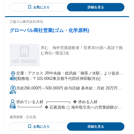
お気に入り
詳細を見る
三協ゴム株式会社/本社
グローバル商社営業(ゴム・化学原料)
求む、海外営業経験者！世界30カ国へ英語で挑
む商社✅限定2名
交通・アクセス JR中央線・総武線「御茶ノ水駅」より徒歩7
分／ 東京メトロ丸ノ内線「御茶ノ水駅」より徒歩9分／東京メ
[勤務地：〒101-0062東京都千代田区神田駿河台]
場所
トロ千代田線「新御茶ノ水駅」より徒歩9分／車通勤不可／転
月給290,000円～500,000円 給与詳細 基本給：月給 29万円 〜
勤あり※直近では予定しておりませんが、将来的に海外拠点
給与
50万円 固定残業代：なし 【一律手当】 全員に一律で支払わ
での現地へ着任いただく可能性があります。／受動喫煙対策
れる通勤・皆勤・家族手当金額：なし 全員に一律で支払われ
あり(敷地内全て禁煙)
求めている人材 ┏━━━━━┓ ❖ 求める人材
るその他手当金額：あり ══════════════════ 給与に
┗━━━━━┛ ❖ 応募資格 ▢ 海外取引先への営業経験があ
対象
ついてさらに詳しく！ ══════════════════ ✅ 月給：
る方 └ 価格交渉や仕入れ交渉のご経験 └ メーカーや商社との
290,000円〜500,000円 ✅ 月給 = 基本給 + 一律手当（※残業
雇用形態：
正社員
取引のご経験 ▢ ビジネスレベルの英語力（意思疎通ができれ
代・交通費は別途支給） ・基本給：280,000円〜490,000円 ・
ば可、ブロークン可） ▢ 対面でのコミュニケーション能力
一律手当：10,000円／月（食事手当） ※給与は経験・能力を
お気に入り
詳細を見る
（対面でスムーズなやり取りができる） ▢ 普通自動車免許
考慮のうえ決定いたします。 ━━━━━━＼給与テーブル