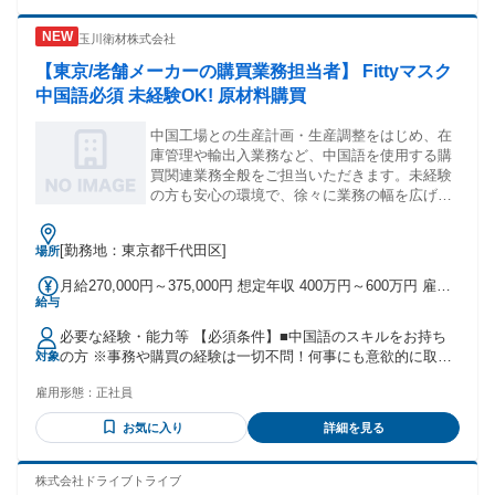
■ブランクから復帰したい方 ■家庭と両立したい方 ■夕方まで
の勤務がしたい方 ■安定して長期で働きたい方 ■経験を活かし
玉川衛材株式会社
て働きたい方 ＊経験者歓迎 ＊第二新卒歓迎 ＊ブランクOK ＊
主婦・主夫歓迎 ＊フリーター歓迎 ＊正社員デビューOK ＊
【東京/老舗メーカーの購買業務担当者】 Fittyマスク
U・Iターン歓迎 ＊ミドル活躍中 ＊シニア応援 ＊社会復帰 ＊
中国語必須 未経験OK! 原材料購買
学歴不問 ＊年齢不問 ༶ ༶ ༶ ༶ ༶ ༶ ༶ ༶ ༶ ༶ ༶ ༶ ༶ ༶ ༶ ༶ ༶ ༶ ＜
こんな経験も活かせます＞ ■ビル清掃、ホテル清掃、住宅清
中国工場との生産計画・生産調整をはじめ、在
掃 ■商業施設清掃、駅清掃、工場清掃 ■水回り清掃、屋外清
庫管理や輸出入業務など、中国語を使用する購
掃、窓清掃 ■飲食店の洗い場スタッフ
買関連業務全般をご担当いただきます。未経験
の方も安心の環境で、徐々に業務の幅を広げな
がらスキルを磨けるお仕事です。
[勤務地：東京都千代田区]
場所
月給270,000円～375,000円 想定年収 400万円～600万円 雇用
給与
形態 正社員 期間の定め：無 賃金形態 形態：月給制 備考：月
給￥270,000～ 基本給￥270,000～を含む/月 ■賞与実績:4.5ヶ
必要な経験・能力等 【必須条件】■中国語のスキルをお持ち
月分 諸手当：通勤手当（会社規定に基づき支給）、残業手当
の方 ※事務や購買の経験は一切不問！何事にも意欲的に取り
対象
（残業時間に応じて別途支給） 試用期間 有 期間：3ヶ月 備
組める方を歓迎します！ 【求める人物像】■明るく協調性を
考：変更無
雇用形態：
正社員
持って周囲とコミュニケーションが取れる方■新しい知識を吸
収する記憶力と向上心がある方 ★海外出張（中国へ年２～３
お気に入り
詳細を見る
回程度）にも柔軟に対応でき、グローバルな舞台で活躍した
い方をお待ちしています。 【当社について】明治32年(1899
年)創業、医薬品や予防・衛生製品を中心に製造販売する
株式会社ドライブトライブ