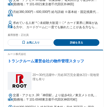
きやすい職場環境 ・2023年完成の新オフィス ・20〜30代が
分、東京メトロ日比谷線「秋葉原駅」より徒歩約5分、つくば
[勤務地：〒101-0021東京都千代田区外神田]
場所
中心で馴染みやすい環境 ❺ 長く働ける制度と待遇 ・年間休
エクスプレス「秋葉原駅」より徒歩約4分
日125日／土日祝休み ・昇給年1回／賞与年2回＋特別賞与
月給380,000円～600,000円 給与詳細 ※基本給・固定残業代の
（実績あり） ・家族行事や急な予定にも柔軟に配慮 → 働き
給与
総額 基本給：月給 29万225円 〜 45万8244円 固定残業代：あ
やすさ × 生活の安定を両立できる会社です。 あなたの経験と
り 1ヶ月あたり8万9775円 〜 14万1756円（固定残業時間：1
求めている人材 *◇未経験大歓迎！◇* カード業界に興味があ
実力を、世界で活かしてみませんか？ **┈┈┈┈┈┈** ➽三
ヶ月あたり42時間） 固定残業時間を超えた勤務時間について
る方や、 カードゲームに一度でも触れたことがある方なら、
対象
協ゴム株式会社についてもっと知りたい方へ ホームページを
は別途残業代を支給する 【一律手当】 全員に一律で支払われ
知識や経験を問わずご応募いただけます。 ※「トレカ業界未
ぜひご覧ください。 ＼長押ししてWEB検索!／
る通勤・皆勤・家族手当金額：なし 全員に一律で支払われる
雇用形態：
正社員
経験」「トレカのプレイ未経験」でもOK！ ※新卒・中途入社
https://www.sankyo-rubber.co.jp/ **┈┈┈┈┈┈**
その他手当金額：なし
どちらも歓迎！ 新卒・中途入社どちらも歓迎！ ※「トレカ業
お気に入り
詳細を見る
界未経験」「トレカのプレイ未経験」でもOK！
ルート株式会社
トランクルーム運営会社の物件管理スタッフ
20〜30代活躍中✅月給30万完全週休2日✨現地管
理も有り
交通・アクセス JR「神田駅」より徒歩4分／東京メトロ丸ノ
内線「淡路町駅」より徒歩5分
[勤務地：〒101-0048東京都千代田区神田司町]
場所