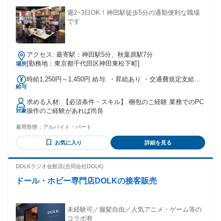
週2~3日OK！神田駅徒歩5分の通勤便利な職場
です
アクセス: 最寄駅：神田駅5分、秋葉原駅7分
[勤務地：東京都千代田区神田東松下町]
場所
時給1,250円～1,450円 給与: ・昇給あり ・交通費規定支給
給与
（月額支給上限 30,000円）
求める人材: 【必須条件・スキル】 梱包のご経験 業務でのPC
操作のご経験があれば尚良
対象
雇用形態：
アルバイト・パート
お気に入り
詳細を見る
DOLKラジオ会館店(合同会社DOLK)
ドール・ホビー専門店DOLKの接客販売
未経験可／服髪自由／人気アニメ・ゲーム等の
コラボ有