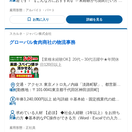
迎です！ 【こんな方におすすめ】 ✅未経験から始めたい方 ✅
対象
軽作業の仕事を探している方 ✅コツコツ作業が好きな方 ✅モ
雇用形態：
アルバイト・パート
クモク集中して働きたい方 ✅接客なしの仕事を探している方
✅トレカやECサービスに興味がある方 ✅長期で安定して働き
お気に入り
詳細を見る
たい方 ✅フリーターの方 ✅服装や髪色自由の職場で働きたい
方 ✅丁寧に作業できる方 ✅決められた手順を守って作業でき
る方 ※Word、Excel、PowerPointなどのPCスキルは必須では
スカルネ・ジャパン株式会社
ありません。 ※営業経験も不要です。
グローバル食肉商社の物流事務
【業種未経験OK】20代～30代活躍中★年間休
日120日以上
交通・アクセス 東京メトロ丸ノ内線「淡路町駅」、都営新宿
線「小川町駅」より徒歩1分
[勤務地：〒101-0041東京都千代田区神田須田町]
場所
年俸3,240,000円以上 給与詳細 ※基本給・固定残業代の総額
給与
基本給：年俸 261万2748円 〜 固定残業代：あり 1年あたり62
万7252円 〜（固定残業時間：1年あたり360時間） 固定残業
求めている人材 【必須】 ◆社会人経験（1年以上）をお持ち
時間を超えた勤務時間については別途残業代を支給する 【一
の方 ◆基本的なPC操作ができる方（Word・Excelでの入力レ
対象
律手当】 全員に一律で支払われる通勤・皆勤・家族手当金
ベルでOK） ◆英語またはスペイン語が日常会話程度できる方
額：なし 全員に一律で支払われるその他手当金額：なし ※年
雇用形態：
正社員
⇒ビジネスレベルは必要ありません！ ⇒授業・独学などでス
俸額の1／12（月額27万円～）を月々支給します。 ※経験・