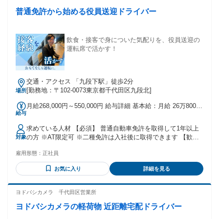
う条件だったため、 新しいことにチャレンジしようと 転職活
WEB説明会も実施中。 ご遠方の方もお気兼ねなくご相談くだ
普通免許から始める役員送迎ドライバー
動を始めました。 年齢的に転職活動を始めても、 マンション
さい。 ⭐営業、販売、サービスなどの 接客経験があれば接遇
管理や清掃、警備などの仕事を 勧められることが多い中で、
に活かせます♪ タクシードライバーの経験者、 役員専属ドラ
トーコーの求人に出会いました。 免許が活かせ、未経験から
イバーの経験者も活躍中♪ 20代の第二新卒から、 30代、40代
でも始められる点に 魅力を感じ応募しました。当時、二種免
のミドル層、 50代まで幅広く活躍中！ ★面接担当・採用担当
飲食・接客で身についた気配りを、役員送迎の
許や 大型免許の取得も考えましたが、資格を取得 した後の将
のご紹介★ ~~~~~~~~~~~~~~~~~~~~~ ●趣味：旅行・観光
運転席で活かす！
来が見えにくかったため、まずは 現状で始められる道を選び
●好きな食べ物：おにぎり ●経歴：2022年4月入社（新卒） タ
ました。 Q. 仕事をする上で、気を付けていることは？ ￣￣
クシードライバー、運行管理者 ハイヤードライバー等幅広い
￣￣￣￣￣￣￣￣￣￣￣￣￣￣￣￣￣￣￣ A. 一番気を付けて
職種経験を経て、採用担当に着任。 求職者の魅力を最大限引
いるのは行き先の確認です。 人は誰でも勘違いをしてしまう
交通・アクセス 「九段下駅」徒歩2分
き出すことを モットーとしている。 ●一言：ぜひ、怖がらず
ものですし、 特によく行く場所の近くだと間違えてしまう こ
[勤務地：〒102-0073東京都千代田区九段北]
場所
にチャレンジしてください！ 年齢の条件と理由：あり（例外
ともあります。スケジュールで管理はして いますが、お客様
事由1号・60歳未満（定年のため））
月給268,000円～550,000円 給与詳細 基本給：月給 26万8000
がご乗車された際には必ず 行き先を確認するようにしていま
給与
円 〜 55万円 固定残業代：なし 【一律手当】 全員に一律で支
す。 年齢の条件と理由：あり（例外事由1号・65歳未満（定
払われる通勤・皆勤・家族手当金額：なし 全員に一律で支払
年のため））
求めている人材 【必須】 普通自動車免許を取得して1年以上
われるその他手当金額：あり 【月給】26万8000円～55万円
の方 ※AT限定可 ※二種免許は入社後に取得できます 【歓迎
対象
（一律手当含む） 【入社から3ヶ月間は給料保証！】 入社3ヶ
します】 ・職種未経験歓迎 ・業種未経験歓迎 ・第二新卒歓
月は、月給30万円保証です。 入社後も基本的には手当含めて
雇用形態：
正社員
迎 ・学歴不問 ・ブランクOK ・接客、販売、飲食、ホテル、
30万以下になることはないので、 月給30万～で勤務を続ける
サービス業の経験者 ・営業職など、人と接する仕事の経験者
ことが可能です。 ※歩合制ではなく、安定した固定給。 常に
お気に入り
詳細を見る
・運転が好きな方 ・都内の道に詳しくなりたい方 ・長く続け
「月給＋手当」だからこそ、ストレスなく勤務することがで
られる仕事を探している方 【こんな方に向いています】 ・車
きます。 【各種手当】 ・時間外手当 ・家族手当 ・各種業務
の運転が好きな方 ・お客様に合わせた対応ができる方 ・日常
ヨドバシカメラ 千代田区営業所
手当 など
会話ができる方 ・おとなしいタイプでも、誠実に対応できる
ヨドバシカメラの軽荷物 近距離宅配ドライバー
方 ・車内外をきれいに保てる方 ・待機時間を自分で上手に使
える方 ・座っている時間が長い仕事に抵抗がない方 ・わから