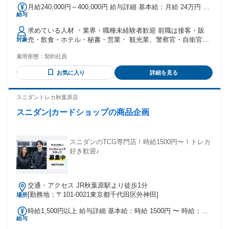
月給240,000円～400,000円 給与詳細 基本給：月給 24万円 〜
給与
40万円 固定残業代：なし 【一律手当】 全員に一律で支払わ
れる通勤・皆勤・家族手当金額：なし 全員に一律で支払われ
求めている人材 ・業界・職種未経験者歓迎 前職は接客・販
るその他手当金額：なし ※残業代全額別途支給
売・飲食・ホテル・秘書・営業・ 観光業、警察官・自衛官と
対象
いった公務員など様々！ 異業種からの転職者も多数！ ・フリ
雇用形態：
契約社員
ーター歓迎 ・ブランク歓迎 ・中途社員比率9割以上 ・UIター
ン歓迎 ＜こんな方は尚歓迎＞ ・ホスピタリティのある方 ・
お気に入り
詳細を見る
タクシードライバー、ハイヤードライバー、 バス運転手、送
迎ドライバーなどの経験がある方は そのスキルも活かせま
す！ ・役員運転手経験者、専属ドライバー、 役員専属運転
スニダントレカ秋葉原店
手、社長ドライバー経験者の方歓迎！ ＜必須条件＞ ・普通自
スニダン|カードショップの商品企画
動車免許（AT限定可） ・高卒以上
スニダンのTCG専門店！時給1500円〜！トレカ
好き歓迎♪
交通・アクセス JR秋葉原駅より徒歩1分
[勤務地：〒101-0021東京都千代田区外神田]
場所
時給1,500円以上 給与詳細 基本給：時給 1500円 〜 時給：
給与
1,500円〜