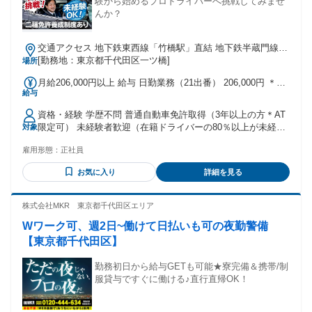
験から始めるプロドライバーへ挑戦してみませ
んか？
交通アクセス 地下鉄東西線「竹橋駅」直結 地下鉄半蔵門線・
三田線「神保町駅」下車徒歩5分
[勤務地：東京都千代田区一ツ橋]
場所
月給206,000円以上 給与 日勤業務（21出番） 206,000円 ＊月
給与
給206,000円+歩合+諸手当+賞与年２回（規定有） 昼日勤・夜
勤等、働き方が選べます。 夜日勤※深夜・早朝の空港送迎
資格・経験 学歴不問 普通自動車免許取得（3年以上の方＊AT
（21出番） ＊正社員コース 月給273000円+歩合+諸手当＋賞
限定可） 未経験者歓迎（在籍ドライバーの80％以上が未経験
対象
与年2回 ＊契約社員コース ＊深夜・早朝の空港送迎（出番数
からのチャレンジです）
調整可能） 時給1226円+歩合+諸手当（日給保障13000円） ＊
雇用形態：
正社員
入社当月は日割り計算にて支給します
お気に入り
詳細を見る
株式会社MKR 東京都千代田区エリア
Wワーク可、週2日~働けて日払いも可の夜勤警備
【東京都千代田区】
勤務初日から給与GETも可能★寮完備＆携帯/制
服貸与ですぐに働ける♪直行直帰OK！