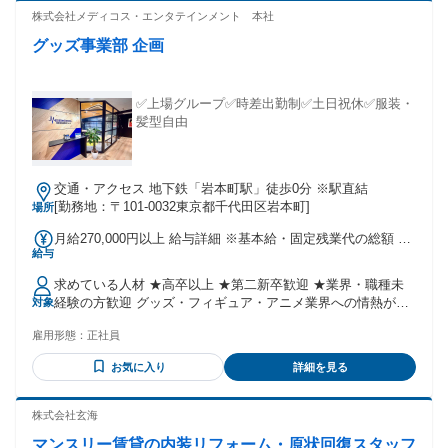
バー、送迎ドライバーや 4ｔドライバー・2ｔドライバーなど
株式会社メディコス・エンタテインメント 本社
の 中型ドライバーから大型ドライバーまで 様々な経験が活か
グッズ事業部 企画
せます✨ ✧近しい業種の経験として、 幼稚園・保育園送迎ド
ライバーや 企業送迎バス運転手、運転手、 ツアーバス運転手
などで 活躍していた方など 正社員・短期スタッフ、 アルバ
イト・契約社員、 パート・委託・嘱託など問わず様々な キャ
✅上場グループ✅時差出勤制✅土日祝休✅服装・
リアをお持ちのスタッフが活躍中❗ ◌◍┈┈┈┈┈┈┈┈┈┈┈┈┈┈┈⿻
髪型自由
*.· ✅長期歓迎！長く働ける職場✨ ✅フリーター歓迎！シフト
相談随時OK ✅ブランク歓迎／ブランクOK✨ ✅経験者歓迎／
経験者・有資格者歓迎！ ✅経験不問／第二新卒歓迎します ✅
交通・アクセス 地下鉄「岩本町駅」徒歩0分 ※駅直結
学歴不問(中卒・高卒歓迎) ✅ミドル活躍中！✅U・Iターン歓迎
[勤務地：〒101-0032東京都千代田区岩本町]
場所
✅週4日以上OKのお仕事です！ ✅時間固定シフト制で働きや
すい♪ ✅平日のみOK！✅フルタイム歓迎 ✅月平均残業時間20
月給270,000円以上 給与詳細 ※基本給・固定残業代の総額 基
時間以内⏰
給与
本給：月給 21万円 〜 固定残業代：あり 1ヶ月あたり6万円
（固定残業時間：1ヶ月あたり37時間） 固定残業時間を超え
求めている人材 ★高卒以上 ★第二新卒歓迎 ★業界・職種未
た勤務時間については別途残業代を支給する 【一律手当】 全
経験の方歓迎 グッズ・フィギュア・アニメ業界への情熱があ
対象
員に一律で支払われる通勤・皆勤・家族手当金額：なし 全員
る方 ＜以下の方は尚歓迎です＞ ●IPに関わる実務経験（年数
に一律で支払われるその他手当金額：なし ◎経験・能力を考
雇用形態：
正社員
不問） ●メーカー経験（年数不問） ●Photoshop・Illustrator・
慮して決定します。 ◎社会人３年目以内の方は給与が異なり
Excelのスキル
ます。 【大卒】月給24万円～ 【専門・短大卒】月給22万
お気に入り
詳細を見る
5000円～ 【高卒】月給20万5000円～ ※時間外手当別途支給
株式会社玄海
マンスリー賃貸の内装リフォーム・原状回復スタッフ