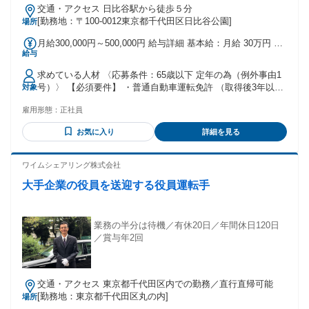
交通・アクセス 日比谷駅から徒歩５分
[勤務地：〒100-0012東京都千代田区日比谷公園]
場所
月給300,000円～500,000円 給与詳細 基本給：月給 30万円 〜
給与
50万円 固定残業代：なし 【一律手当】 全員に一律で支払わ
れる通勤・皆勤・家族手当金額：なし 全員に一律で支払われ
求めている人材 〈応募条件：65歳以下 定年の為（例外事由1
るその他手当金額：なし ※営業所配属後は＜月給保証30万円
号）〉 【必須要件】 ・普通自動車運転免許 （取得後3年以
対象
＞となります 期間：未経験者6ヶ月、経験者4ヶ月 【昇給】
上/AT限定可) 【歓迎要件】 ・未経験大歓迎／学歴不問 ・30
年1回 【賞与】 年2回（7・12月）
雇用形態：
正社員
代・40代活躍中 ・ブランク歓迎・中高年活躍中 ・車の運転が
好きな方 ・通勤など普段から車の運転をする方 ※二種免許取
お気に入り
詳細を見る
得費用は全額会社負担！ ★活躍社員の前職は様々 ・工場オペ
レーター、技能工(建築土木)、 庫内作業、配達員 他 ・介護タ
クシー、ハイヤー、役員運転手、 送迎などのドライバー経験
ワイムシェアリング株式会社
者優遇 年齢の条件と理由：あり（例外事由1号・65歳以下
大手企業の役員を送迎する役員運転手
（定年のため））
業務の半分は待機／有休20日／年間休日120日
／賞与年2回
交通・アクセス 東京都千代田区内での勤務／直行直帰可能
[勤務地：東京都千代田区丸の内]
場所