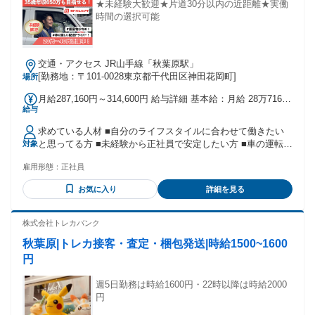
★未経験大歓迎★片道30分以内の近距離★実働
時間の選択可能
交通・アクセス JR山手線「秋葉原駅」
[勤務地：〒101-0028東京都千代田区神田花岡町]
場所
月給287,160円～314,600円 給与詳細 基本給：月給 28万7160
給与
円 〜 31万4600円 固定残業代：なし 【一律手当】 全員に一律
で支払われる通勤・皆勤・家族手当金額：なし 全員に一律で
求めている人材 ■自分のライフスタイルに合わせて働きたい
支払われるその他手当金額：なし ※年齢・職歴を考慮し、当
と思ってる方 ■未経験から正社員で安定したい方 ■車の運転は
対象
社規定により決定します。 ※上記給与の金額は 基本給＋業績
好きな方(AT限定でOK！) ■細やかな気遣いができる方 ■チー
連動手当となります。（＋で他手当もあり） ※業績連動手当
雇用形態：
正社員
ムワークを大切にして物事を進められる方 ■プライベートを
は年度業績により変動する為、保証ではありません。 地域に
大切にしながら働きたい方 ■オンオフメリハリつけて働ける
より金額が異なります。 ※通勤手当、超過勤務手当は別途支
お気に入り
詳細を見る
方 ■安定基盤がある会社で働きたい方 ■今後成長していく事業
給 ■通勤手当（月ごとに支給します） ■単身赴任手当 ■超過勤
で働きたい方 ■若手（20代・30代・40代）活躍中 ■様々な前
務手当 ■職務手当 ■役職手当 ■賞与年2回 試用・研修期間：6
職の方が活躍中！ ┗飲食、アパレル、警備など前職は様々！
株式会社トレカバンク
か月 試用・研修期間の条件：本採用と同じ
★「もともとヨドバシユーザーだった」というメンバーも多
秋葉原|トレカ接客・査定・梱包発送|時給1500~1600
数活躍中です。 一つでも当てはまったら、?ぜひご応募くださ
い！
円
週5日勤務は時給1600円・22時以降は時給2000
円