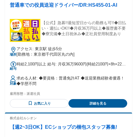
「Fitty（フィッティ)」でおなじみの老舗メーカーです。 学
普通車での役員送迎ドライバー/DR:HS455-01-AI
歴・資格 学歴：大学院 大学 語学力：中国語 資格：
【公式】急募!!最短翌日からの勤務も可!!◆日払
い・週払いOK!!◆月収36万円以上◆履歴書不要
◆寮完備◆土日祝休み◆正社員登用制度あり
アクセス: 東京駅 徒歩5分
[勤務地：東京都千代田区丸の内]
場所
時給2,100円以上 給与: 月収36万9600円(時給2100円×8h×22日
給与
＋割増分)
求める人材: ◆要資格：普通免許AT ◆送迎業務経験者優遇！
◆学歴不問
対象
雇用形態：
派遣社員
お気に入り
詳細を見る
株式会社ルシオン
【週2~3日OK】ECショップの梱包スタッフ募集!