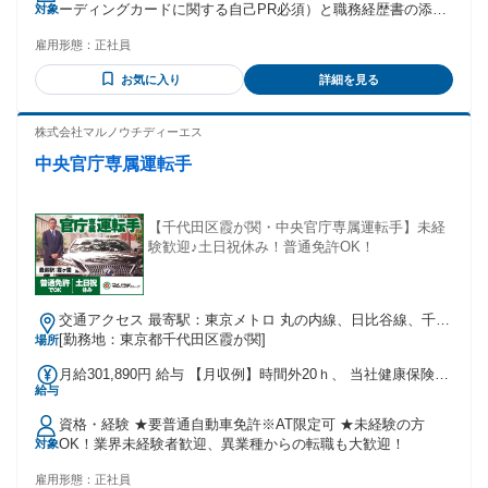
ーディングカードに関する自己PR必須）と職務経歴書の添付​
対象
※こちらをもとに書類選考を進めさせていただきます。 ・ト
雇用形態：
正社員
レーディングカードに対する高い知識・知見をお持ちの方 ・
場の空気を読み、協調性に極めて優れる方(チームで鑑定を行
お気に入り
詳細を見る
う為) ・手元の視認性が極めて高い方 ・一つの作業を没頭し
て行うことが出来る方 ・細かい作業を好み、細部まで注意を
払い、精密な作業ができる方
株式会社マルノウチディーエス
中央官庁専属運転手
【千代田区霞が関・中央官庁専属運転手】未経
験歓迎♪土日祝休み！普通免許OK！
交通アクセス 最寄駅：東京メトロ 丸の内線、日比谷線、千代
田線 霞ヶ関駅徒歩3分 ※勤務先までは公共交通機関での通勤
[勤務地：東京都千代田区霞が関]
場所
となります
月給301,890円 給与 【月収例】時間外20ｈ、 当社健康保険に
給与
加入している子供１名の場合 月収： 267,490円 内訳：基本給
210,090円 ＋住宅手当8,000円＋家族手当5,000円＋報奨金
資格・経験 ★要普通自動車免許※AT限定可 ★未経験の方
10,000円＋時間外手当34,400円 ※試験期間(1～2ヵ月) 基本給
OK！業界未経験者歓迎、異業種からの転職も大歓迎！
対象
210,090円
雇用形態：
正社員