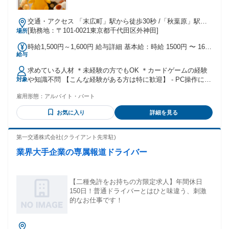
交通・アクセス 「末広町」駅から徒歩30秒 /「秋葉原」駅か
ら徒歩7分
[勤務地：〒101-0021東京都千代田区外神田]
場所
時給1,500円～1,600円 給与詳細 基本給：時給 1500円 〜 1600
給与
円 ◆22時以降は法定割増 +25%（深夜時給 1,875円） →週5
日勤務の場合は 2,000円 ◆1分単位で給与計算（残業ロスが出
求めている人材 ＊未経験の方でもOK ＊カードゲームの経験
ません） ◆支払いは当月末日〆の翌月25日払です
や知識不問 【こんな経験がある方は特に歓迎】 - PC操作に慣
対象
れている方（事務職でExcel／Google Sheetsを毎日使う業務
雇用形態：
アルバイト・パート
の経験ある方など） - 梱包経験ありの方（物流倉庫でのピッ
キング／梱包経験、またはメルカリ等で月50件以上の発送経
お気に入り
詳細を見る
験ある方など） - カードに詳しい方（カードショップでの勤
務経験ある方など）
第一交通株式会社(クライアント先常駐)
業界大手企業の専属報道ドライバー
【二種免許をお持ちの方限定求人】年間休日
150日！普通ドライバーとはひと味違う、刺激
的なお仕事です！