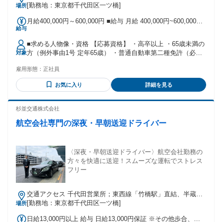
[勤務地：東京都千代田区一ツ橋]
場所
月給400,000円～600,000円 ■給与 月給 400,000円~600,000円
給与
基本給円＋早出・残業手当＋歩合給＝月給35万円程度になり
ます。 繁忙期（拘束時間は変わらず）は最大60万以上稼ぐ方
■求める人物像・資格 【応募資格】 ・高卒以上 ・65歳未満の
も・・！！！ 【福利厚生・待遇】 ・社会保険（雇用、労災、
方（例外事由1号 定年65歳） ・普通自動車第二種免許（必
対象
健康、厚生） ・早出・残業手当あり（約30～40時間/月） ・
須） ・大型自動車第二種免許でも可 【こんな方は歓迎しま
一律65歳定年制 ・再雇用制度、勤務延長あり（上限75歳ま
雇用形態：
正社員
す】 ・運転するのが好きな方 ・安全運転や人に対する配慮が
で） ・社宅あり（単身者14,000円） ・提携託児所あり ・育
できる方 ・待ち時間が苦にならない方（待機時間があるた
児休業取得実績あり ・転勤なし 固定残業代の有無：なし
お気に入り
詳細を見る
め） 【こんな方が活躍中】 ・30代、40代、50代の男性スタッ
フ活躍中 ・中高年・ミドル世代も活躍中 ・元タクシードライ
バーの方、バス運転手、トラック運転手経験者の方 ・大型ド
杉並交通株式会社
ライバーの経験がある方 ・異業種からの転職者の方
航空会社専門の深夜・早朝送迎ドライバー
〈深夜・早朝送迎ドライバー〉航空会社勤務の
方々を快適に送迎！スムーズな運転でストレス
フリー
交通アクセス 千代田営業所；東西線「竹橋駅」直結、半蔵門
線・三田線「神保町駅」下車5分
[勤務地：東京都千代田区一ツ橋]
場所
日給13,000円以上 給与 日給13,000円保証 ※その他歩合、残