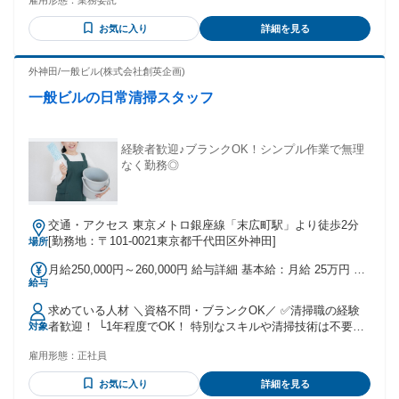
雇用形態：
業務委託
種からの転職大歓迎 * ドライバ―経験者大歓迎 * 配送・配達
経験者大歓迎 * 運送業経験者大歓迎 * 男女問わず歓迎！ * 20
お気に入り
詳細を見る
代・30代・40代・50代活躍中
外神田/一般ビル(株式会社創英企画)
一般ビルの日常清掃スタッフ
経験者歓迎♪ブランクOK！シンプル作業で無理
なく勤務◎
交通・アクセス 東京メトロ銀座線「末広町駅」より徒歩2分
[勤務地：〒101-0021東京都千代田区外神田]
場所
月給250,000円～260,000円 給与詳細 基本給：月給 25万円 〜
給与
26万円 固定残業代：なし 【一律手当】 全員に一律で支払わ
れる通勤・皆勤・家族手当金額：なし 全員に一律で支払われ
求めている人材 ＼資格不問・ブランクOK／ ✅清掃職の経験
るその他手当金額：なし 【給与詳細】 固定給：25万円～26万
者歓迎！ └1年程度でOK！ 特別なスキルや清掃技術は不要な
対象
円 ※上記はあくまで参考金額です。（基本給＋諸手当） ※経
ため お気軽にご応募ください◎ 「久しぶりのお仕事復帰に」
験･スキルにより基本給や諸手当金額を調整し、給与を決定し
雇用形態：
正社員
「無理のない範囲で正社員勤務したい」 など応募のきっかけ
ます。
はなんでもOK！ ༶ ༶ ༶ ༶ ༶ ༶ ༶ ༶ ༶ ༶ ༶ ༶ ༶ ༶ ༶ ༶ ༶ ༶
お気に入り
詳細を見る
┏━━━━━━━┓ こんな方にぴったり ┗━━━━━━━┛