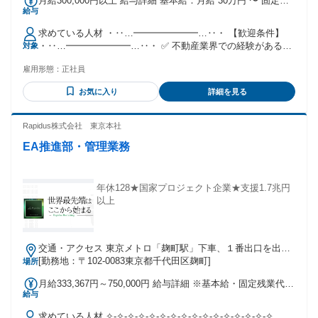
月給300,000円以上 給与詳細 基本給：月給 30万円 〜 固定残
給与
業代：なし 【一律手当】 全員に一律で支払われる通勤・皆
勤・家族手当金額：なし 全員に一律で支払われるその他手当
求めている人材 ・‥…━━━━━━━…‥・ 【歓迎条件】
金額：なし ■昇給あり（年1回） 毎年4月に昇給の機会があり
・‥…━━━━━━━…‥・ ✅ 不動産業界での経験がある方
対象
ます。 ■賞与あり（年2回） 7月と12月に賞与を支給します。
✅ 提案業務の経験がある方 ✅ 金融機関とのやり取り経験があ
■固定残業35時間分含む
雇用形態：
正社員
る方 ＼以下、当てはまる方と一緒に働きたい／ ⭐不動産業界
未経験でも、 異業種からチャレンジしたい方 ⭐若手として成
お気に入り
詳細を見る
長していきたい方 ⭐コーポレート機能に近い働き方で、 計画
的に仕事を進めたい方
Rapidus株式会社 東京本社
EA推進部・管理業務
年休128★国家プロジェクト企業★支援1.7兆円
以上
交通・アクセス 東京メトロ「麹町駅」下車、１番出口を出て
すぐ。東京メトロ「半蔵門駅」下車、６番出口を出て徒歩３
[勤務地：〒102-0083東京都千代田区麹町]
場所
分。
月給333,367円～750,000円 給与詳細 ※基本給・固定残業代の
給与
総額 基本給：月給 26万6700円 〜 60万円 固定残業代：あり 1
ヶ月あたり6万6667円 〜 15万円（固定残業時間：1ヶ月あた
求めている人材 ✧-✧-✧-✧-✧-✧-✧-✧-✧-✧-✧-✧-✧-✧-✧-✧