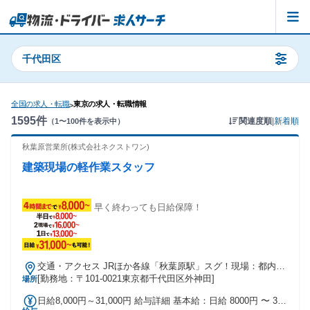
千代田区
全国の求人・転職
東京の求人・転職情報
>
1595
件
関連度順
|
新着順
（
1
〜
100
件を表示中）
秋葉原営業所(株式会社ネクストワン)
建築現場の軽作業スタッフ
早く終わっても日給保障！
交通・アクセス JRほか各線「秋葉原駅」スグ！現場：都内近
郊★直行直帰OK★
[勤務地：〒101-0021東京都千代田区外神田]
場所
日給8,000円～31,000円 給与詳細 基本給：日給 8000円 〜 3万