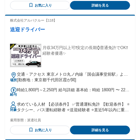
ペイン語の知識がある方は、職場で活かせます。 【下記の方
年齢・能力などを考慮のうえ、決定します。
お気に入り
詳細を見る
歓迎】 ◆食品業界経験をお持ちの方歓迎！ ◆未経験ok！ ◆
第二新卒歓迎 ◆20～30代活躍中！ ◆学歴不問！ 現在在籍ス
タッフもほぼ未経験スタート◎ そのためわからないことは親
株式会社アルバクルー【118】
身になってお教えします。 社員一同安心してお仕事が始めら
送迎ドライバー
れる環境づくりに取り組んでいます。
月収34万円以上可❗安定の長期⌚普通免許でOK❗
経験者優遇✨
交通・アクセス 東京メトロ丸ノ内線「国会議事堂前駅」より
徒歩1分、東京メトロ銀座線「溜池山王駅」より徒歩5分
[勤務地：東京都千代田区霞が関]
場所
時給1,800円～2,250円 給与詳細 基本給：時給 1800円 〜 2250
給与
円 時給1800円 ※1日実働8時間を超える残業時は 時給2250円
求めている人材 【必須条件】 ✅普通運転免許 【歓迎条件】 ⭐
タクシー、バス運転経験者 ⭐送迎経験者 ⭐直近5年以内に重大
対象
な事故・ 違反のない方 ⭐仕事に真面目に取り組み、 おもてな
雇用形態：
派遣社員
しの気持ちを大切 にできる方 「お仕事自体が久しぶり…」
というブランクがある方も 慣れるまで先輩スタッフが 丁寧に
お気に入り
詳細を見る
お教えするので大丈夫☘ ┏━━━━━━━━━━━┓ ⭐こん
な経験活かせます♪⭐ ┗━Ｖ━━━━━━━━━┛ 配送ドライ