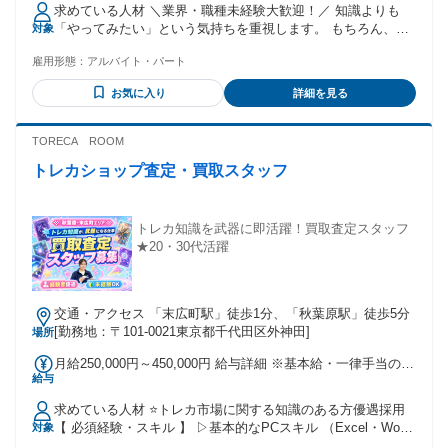
求めている人材 ＼業界・職種未経験大歓迎！／ 知識よりも
「やってみたい」という気持ちを重視します。 もちろん、ト
対象
レカ市場に詳しい方や、 PSA査定のご経験がある方は即戦力
雇用形態：
アルバイト・パート
として優遇します◎
お気に入り
詳細を見る
TORECA ROOM
トレカショップ査定・買取スタッフ
トレカ知識を武器に即活躍！買取査定スタッフ
★20・30代活躍
交通・アクセス 「末広町駅」徒歩1分、「秋葉原駅」徒歩5分
[勤務地：〒101-0021東京都千代田区外神田]
場所
月給250,000円～450,000円 給与詳細 ※基本給・一律手当の総
給与
額 基本給：月給 24万円 〜 43万円 固定残業代：なし 【一律
手当】 全員に一律で支払われる通勤・皆勤・家族手当金額：
求めている人材 ⭐トレカ市場に関する知識のある方優遇採用
なし 全員に一律で支払われるその他手当金額：あり 1ヶ月あ
【 必須経験・スキル 】 ▷基本的なPCスキル （Excel・Word
対象
たり1万円 〜 2万円 ■給与に含まれる一律手当の内訳 住宅手
の基本操作ができればOK） ▷チームワークを大切にできる方