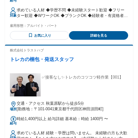
給与
1000円 固定残業代：なし 【一律手当】 全員に一律で支払わ
れる通勤・皆勤・家族手当金額：なし 全員に一律で支払われ
求めている人材 ◆学歴不問 ◆未経験スタート歓迎 ◆フリー
るその他手当金額：なし ＜日勤の場合＞ 半日勤務（4時間）
ター歓迎 ◆WワークOK ◆ブランクOK ◆経験者・有資格者優
対象
／日給8000円（7時～11時、8時～12時、13時～17時など） 2
遇 ◆普通自動車免許をお持ちであれば優遇
現場勤務／日給1万6000円 1日勤務／日給1万3000円〜1万
雇用形態：
アルバイト・パート
6000円 ＜夜勤の場合＞ 4時間以内勤務／日給1万1000円 1日勤
務／日給1万5000円〜1万8000円 <ガッツリ稼ぎたい方！> 日
お気に入り
詳細を見る
中2現場 ￥8000×2 +夜間フル￥15,000で￥31,000 ◆日払い・
週払いOK
株式会社トラストハブ
トレカの梱包・発送スタッフ
✅接客なし✨トレカのコツコツ軽作業【001】
交通・アクセス 秋葉原駅から徒歩5分
[勤務地：〒101-0041東京都千代田区神田須田町]
場所
時給1,400円以上 給与詳細 基本給：時給 1400円 〜
給与
求めている人材 経験・学歴は問いません。 未経験の方も大歓