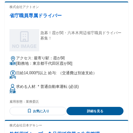
（AT可） ❖ 歓迎要件 ▢ 貿易実務（輸出入）の経験がある方
（月給）／━━━━━━ ・1等級：230,000円〜295,000円
▢ 海外駐在・海外出張の経験がある方 ▢ 商社・メーカーでの
株式会社アクトオン
（新卒） ・2等級：260,000円〜390,000円 ・3等級：290,000
勤務経験がある方 ▢ チームマネジメントの経験がある方 ※応
円〜580,000円 ・4等級：350,000円〜770,000円 ・5等級：
省庁職員専属ドライバー
募資格に加えて、上記のいずれかのご経験がある方は、優先
420,000円〜990,000円 ※幅は等級により異なります。 ※今回
して選考を進めさせていただきます。 ＼ こんな人なら当社で
は2等級以上の方の募集です。
活躍できます ／ ① 海外との交渉・調整業務を主体的に進め
━━━━━━━━━━━━━━━━━━━━━━━━ ❖別途
られる方 ② 長期的な信頼関係構築を重視した営業スタイルの
急募！霞が関・六本木周辺省庁職員ドライバー
手当 ・交通費：支給（上限150,000円／月） ・残業手当：全
方 ③ 将来的に経営に携わりたいという向上心をお持ちの方
募集！
額支給 ・役職手当：2,500円〜100,000円（役職により異なり
④ 少数精鋭の環境で、裁量を持って仕事を進めたい方 ⑤ 国
ます） ◤￣￣￣￣￣￣￣￣ ❖ 賞与あり 年2回／計2ヶ月分＋
内外問わず、幅広い相手と円滑にコミュニケーションが取れ
決算賞与 ❖ 昇給あり（年1回） 1回あたり1,000円〜15,000円
る方 ❖━━ 英語のレベルや使用する場面 ━━❖ ▶【求める
／月（前年度実績）
アクセス: 最寄り駅：霞が関
英語レベル】 ・意思疎通ができればOK（流暢さより伝える姿
[勤務地：東京都千代田区霞が関]
場所
勢が大事です） ・技術的な話は「その単語は何ですか？」と
確認しながら進めれば問題ありません ・一般的な意見交換や
日給14,000円以上 給与: （交通費は別途支給）
商談ができるレベルで十分です ▶【英語を使う場面】 ● メー
給与
ル：最も多い ・日々のやり取りの中心です。 ● 対面：最重要
・基本方針：会って話すことを重視 ・海外出張時の商談 ・海
求める人材: * 普通自動車運転 (必須)
外顧客の来社対応 ※国内でも、日系企業の海外担当者と会え
対象
る機会があれば積極的に訪問します ● リモート会議・電話：
必要に応じて ・初めましての相手とはリモートで挨拶 ・ビジ
雇用形態：
業務委託
ネスに繋がると判断した場合は出張も実施 「メール」「電
お気に入り
詳細を見る
話」「リモート」だけで完結させず、 最終的には対面でのコ
ミュニケーションを最も重視するスタイルです。
❖━━━━━━━━━━━━━━━━━━❖
株式会社日本デキシー
┏━━━━━━━┓ ❖私たちの価値観 ┗━━━━━━━┛