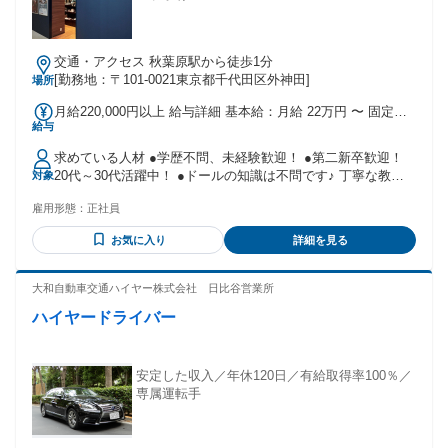
交通・アクセス 秋葉原駅から徒歩1分
[勤務地：〒101-0021東京都千代田区外神田]
場所
月給220,000円以上 給与詳細 基本給：月給 22万円 〜 固定残
給与
業代：なし 【一律手当】 全員に一律で支払われる通勤・皆
勤・家族手当金額：なし 全員に一律で支払われるその他手当
求めている人材 ●学歴不問、未経験歓迎！ ●第二新卒歓迎！
金額：なし ※経験・スキルなどを考慮の上決定いたします。
20代～30代活躍中！ ●ドールの知識は不問です♪ 丁寧な教育
対象
【手当】 ・交通費実費支給 ・時間外手当全額支給 【昇給】
研修があるので、ドールの知識がない方も大歓迎！異業種か
あり 【賞与】 年2回（業績による） ※過去実績：年2カ月分
雇用形態：
正社員
ら転職してきた先輩もたくさんいます♪ - ＜ 以下のような方歓
程度
迎！ ＞ ●人とのコミュニケーションが好きな方 ●好きを仕事
お気に入り
詳細を見る
にしたい方 ●好奇心旺盛で学ぶのが好きな方 ●相手の言葉やニ
ーズに 耳を傾けられる方 など、さまざまな方を歓迎。楽しむ
姿勢が成果につながるお仕事です！ ★高卒、専門卒、短大
大和自動車交通ハイヤー株式会社 日比谷営業所
卒、大卒など、学歴を問わずに積極採用を行っています！ ★
ハイヤードライバー
業界を問わず接客販売の経験者は特に歓迎です！
安定した収入／年休120日／有給取得率100％／
専属運転手