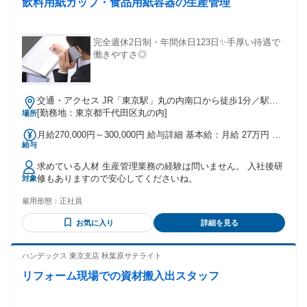
飲料用紙カップ・食品用紙容器の生産管理
入社後に「こんなはずではなかった」と後悔しないよう、 当
社はお互いの価値観をとても大切にしています。 以下の価値
観に共感できる方を歓迎します。 ||◤【事業への想い】 ・廃
棄される素材を再び価値ある素材として提供する「循環型ビ
完全週休2日制・年間休日123日✨手厚い待遇で
ジネス」を展開 ・エコやリユース需要の高まりに貢献する、
働きやすさ◎
「未来永劫必要とされる事業」を目指す ||◤【仕事へのスタン
ス】 ・失敗を恐れず挑戦する姿勢を重視 ・内容が浅くても
「自分の考えを伝えること」を評価 ・年齢・性別に関係な
く、意見を発信できる人を評価 ||◤【組織の価値観】 ・目的
交通・アクセス JR「東京駅」丸の内南口から徒歩1分／駅直
意識や使命感を大切にする文化 ・社長との距離が近く、気軽
結！
[勤務地：東京都千代田区丸の内]
場所
に意見を伝えられる風土 ||◤【裁量について】 ・経験者には
月給270,000円～300,000円 給与詳細 基本給：月給 27万円 〜
早い段階で裁量を付与 ・判断が難しい場合は、社長が直接バ
給与
30万円 固定残業代：なし 【一律手当】 全員に一律で支払わ
ックアップ ・力量に応じて決裁権も広がり、大きな仕事に挑
れる通勤・皆勤・家族手当金額：なし 全員に一律で支払われ
戦可能 ────────────────
求めている人材 生産管理業務の経験は問いません。 入社後研
るその他手当金額：なし ※経験・年齢・前職の給与などを 考
┏━━━━━━━━━━━━━━━┓ ❖ 働くなら絶対「三協
修もありますので安心してくださいね。
対象
慮の上、決定します。 ◆賞与あり／年2回（6月・12月） ◆昇
ゴム」！ 当社の営業職で働く7つの魅力
給あり ◆家族生計手当（扶養家族がいる場合） ✅頑張った成
┗━━━━━━━━━━━━━━━┛ 営業としてのやりが
雇用形態：
正社員
果は、 賞与などでしっかり還元！
い・キャリアアップ・業務スタイル。 この仕事を選ぶ価値を
コンパクトにまとめました。
お気に入り
詳細を見る
╭━━━━━━━━━━━━━━━━━╮ ❶ 海外営業の経験
がダイレクトに活きる ╰━ｖ
ハンデックス 東京支店 秋葉原サテライト
━━━━━━━━━━━━━━━╯ ・海外取引先への営業経
験（価格交渉・仕入れ交渉）がメイン業務 ・メーカーや商社
リフォーム現場での資材搬入出スタッフ
との取引経験をそのまま活かせる ・個人ノルマなし。チーム
全体で利益をつくる方式 ・評価は人事考課に基づき運用 →