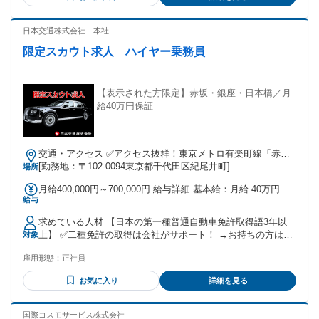
リ】 ◆自分の時間も大切にしたい ◆丁寧さ・気配りを大切に
／月、勤務年数に合わせて＋2000円／年 ※上限1万円） ◆職
す。 経験を積むことで、 より高額な商品やレアアイテムの
できる ◆裏方として人を支えること ◆落ち着いた環境で質の
能手当（入社5年経過後優秀者に支給：4000円／年 上限4万円
査定を任されるようになり、 キャリアアップも可能です。 自
高い仕事がしたい 60代定年のタイミングで 入社した方も活躍
日本交通株式会社 本社
※60歳まで） ◆特殊技能手当 ├左ハンドル対応：2万円／月
分が仕入れた商品をお客様が 「これ欲しかった！」 と喜んで
中◎ 自動車免許を活かして 転職したい方にもオススメです◎
├高級車（3000万円以上の車両）運転対応：2万円／月 └外国
限定スカウト求人 ハイヤー乗務員
くださる瞬間は格別で、 専門職として成長しながら 楽しく働
【社員インタビュー】 ＜Aさん＞前職／大手飲料メーカー営
語対応：2万円／月） ◆賞与年2回（6月・12月） ◆昇給制度
けています！ ・…━━━☆・…━━━☆・…━━━☆
業 Q. 入社のきっかけは？ ￣￣￣￣￣￣￣￣￣￣￣ A. 前職を
あり
長年勤める中で仕事に あまり面白さを感じなくなり、 転職を
考えるようになりました。 子どもの頃から車を運転する仕事
【表示された方限定】赤坂・銀座・日本橋／月
に 憧れていたこともあり、転職活動では 運転できる仕事を中
給40万円保証
心に探していました。 いくつかの会社を受ける中で、面接時
に 会社の話を丁寧に聞かせてもらえ、 さらに実技面接も体験
できたトーコーに 安心感を覚え、入社を決めました。 加え
交通・アクセス ✅アクセス抜群！東京メトロ有楽町線「赤坂
て、大学時代の部活の先輩が トーコーで働いており、会社の
見附駅」徒歩5分、東京メトロ丸の内線「麴町駅」徒歩12分、
[勤務地：〒102-0094東京都千代田区紀尾井町]
場所
魅力や 仕事の楽しさを直接聞けたことも 決め手になりまし
東京メトロ半蔵門線「半蔵門駅」徒歩9分、JR中央線・総武線
た。 Q. はじめてみて大変だったことは？ ￣￣￣￣￣￣￣￣
月給400,000円～700,000円 給与詳細 基本給：月給 40万円 〜
各線「四ツ谷駅」徒歩13分✅現在WEB面接実施中！
￣￣￣￣￣￣￣￣￣ A. はじめは道を覚えることが大変だと
給与
70万円 固定残業代：なし 【一律手当】 全員に一律で支払わ
感じましたが、経験者の先輩や研修を してくれる内勤の方に
れる通勤・皆勤・家族手当金額：なし 全員に一律で支払われ
聞きながら 覚えられる環境があります。 今では道を覚えるこ
求めている人材 【日本の第一種普通自動車免許取得語3年以
るその他手当金額：なし 月給40万円～ 初月月給40万円、以降
と自体が楽しく なりナビがなくてもスムーズに走れる ことを
上】 ✅二種免許の取得は会社がサポート！ →お持ちの方は優
対象
5ヶ月は月給35万円保障 ▼6ヶ月目以降 月給23万6000円+運転
目標に、待機時間には地図を 見て学ぶことを続けています。
遇！ ※運転経験に関しましては、 あればお仕事に活かせます
手当 ※期間中に運転技術テスト実施 ▼運転手当について 乗
この年になっても自分から学ぼうと 思えることが楽しいで
雇用形態：
正社員
が、 必須項目ではございません※ ✅転職回数は不問です！ ✅
務実績により支給されますが 予約制のため事前に バランスよ
す。 ＜Bさん＞前職／上場企業製薬メーカー営業 Q. 入社のき
未経験者は全体の95％以上！ ✅年齢不問／性別不問／経験不
く振分けます。 収入変動の心配はほぼありません。
お気に入り
詳細を見る
っかけは？ ￣￣￣￣￣￣￣￣￣￣￣ A. 前職では新卒から定
問 ✅未経験者歓迎／経験者歓迎 一次面接前に、会社説明会を
年まで営業職として 勤務していました。定年後に再雇用とい
実施しております。 弊社をより深くご理解いただけるかと 思
う 選択肢もありましたが、給与は半分で 仕事内容は同じとい
いますので、ぜひご参加ください♪ また、首都圏外の方には、
国際コスモサービス株式会社