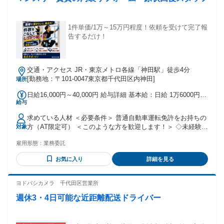
1件単価/1万～15万円程度！依頼を受けて完了報
告するだけ！
交通・アクセス JR・東京メトロ各線「神田駅」徒歩4分
[勤務地：〒101-0047東京都千代田区内神田]
場所
日給16,000円～40,000円 給与詳細 基本給：日給 1万6000円
給与
〜 4万円 【一律手当】 全員に一律で支払われる通勤・皆勤・
家族手当金額：なし 全員に一律で支払われるその他手当金
求めている人材 ＜必要条件＞ 普通自動車運転免許をお持ちの
額：なし
方（AT限定可） ＜このような方を歓迎します！＞ ◇未経験か
対象
ら新しい技術・スキルを身につけたい方 ◇解体・大工・現場
雇用形態：
業務委託
作業員などの経験を活かしてステップアップしたい方 ◇リフ
ォーム、クロス施工、塗装などの内装工事経験がある方優
お気に入り
詳細を見る
遇！ ◇Amazonやゆうパックなどの配送・ドライバー経験が
ある方 ◇Wワーク・副業を探している方 20代・30代・40代・
50代まで幅広く活躍中！ 深夜帯の勤務は18歳以上（労働基準
ヨドバシカメラ 千代田区営業所
法による）
週休3・4日可能な近距離配送ドライバー