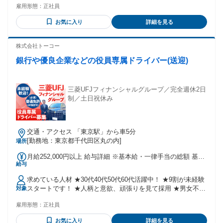
当…月1万円～2万円 ■その他 ＊残業手当別途支給 ＊交通費支
雇用形態：
正社員
【 いずれかに当てはまると尚良い 】 ★トレカショップ勤務
給（上限2万円） ＊年に2回昇給査定あり ・経験者の方は（規
経験者 ★トレーディングカードの 買取査定経験がある方 ★
定有） 月給27万円〜37万円 ☆前職給与やスキルを考慮し、優
お気に入り
詳細を見る
トレーディングカードに関する 知識のある方
遇します
╭━━━━━━━━━━╮ ✨こんな方にオススメ✨ ╰━Ｖ
━━━━━━━━╯ ◎トレカ買取の実務経験がある方 ◎相場
株式会社トーコー
に強く、価格判断が得意な方 ◎コレクター心理を理解してい
銀行や優良企業などの役員専属ドライバー(送迎)
る方 ◎トレカを仕事として極めたい方 ⸜⸜ 活躍中のスタッフ
紹介 ⸝⸝ ☺こんな方が活躍しています☺ ✅元アパレル販売員 └
接客スキルを活かして即戦力に！ ✅元飲食店スタッフ └接客
経験を活かして笑顔で対応！ ✅元IT・事務職 └PCスキルを活
三菱UFJフィナンシャルグループ／完全週休2日
かしながら新しい環境に挑戦！ ✅接客好きなフリーター └未
制／土日祝休み
経験からスタートして 今ではリーダーとして活躍中！ ▶▶中
途入社50%以上！ 前職・学歴不問で多様な バックグラウンド
を歓迎します✨ ・…━━━☆・…━━━☆・…━━━☆ ⛅未
交通・アクセス 「東京駅」から車5分
経験者歓迎／未経験・初心者OK ⛅フリーター歓迎 ⛅経験者
[勤務地：東京都千代田区丸の内]
場所
歓迎／経験者・有資格者歓迎 ⛅学歴不問 ⛅既卒歓迎／第二新
卒歓迎 ⛅転職回数不問 ⛅長期歓迎 ・…━━━☆・…
月給252,000円以上 給与詳細 ※基本給・一律手当の総額 基本
━━━☆・…━━━☆ ﹎﹎﹎﹎﹎﹎﹎﹎﹎﹎﹎ スタッフイン
給与
給：月給 24万1000円 〜 固定残業代：なし 【一律手当】 全員
タビュー ﹊﹊﹊☆﹊﹊﹊☆﹊﹊﹊☆ 前職もトレカショップで
に一律で支払われる通勤・皆勤・家族手当金額：なし 全員に
販売の仕事をしていましたが、 今の職場では任される範囲が
求めている人材 ★30代40代50代60代活躍中！ ★9割が未経験
一律で支払われるその他手当金額：あり 1ヶ月あたり1万1000
広くて驚きました。 査定や仕入れだけでなく、 キャンペーン
スタートです！ ★人柄と意欲、頑張りを見て採用 ★男女不問
対象
円 （基本給：24万1000円＋一律精勤手当：1万1000円） 【別
やイベントの企画にも 自分の意見を反映できるのが嬉しく、
／学歴不問／ブランク可 【必須条件】 ◆高卒以上 ◆普通自
途手当】 ◆時間外手当 ※残業代は1分単位で支給。 ◆出張手
大きなやりがいにつながっています。 また、先輩から専門的
雇用形態：
正社員
動車第一種運転免許（AT限定可） 【歓迎条件】 ◆車の運転が
当 ◆調整手当 ◆深夜勤務手当 ◆休日勤務手当 ◆乗務手当
な 査定ノウハウを学びながら、 自分自身の「目利き力」を磨
好きな方 ◆社会人経験が10年以上ある方 【こんな方にピッタ
（担当先の決定・着任後：7000円/月） ◆精勤手当（2000円
お気に入り
詳細を見る
ける環境なので、 日々スキルアップしている実感がありま