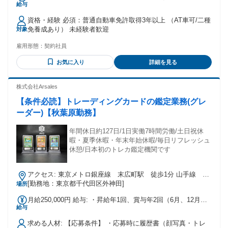
給与
業代別途支給 平均日給16,000円 平均月収400,000円
資格・経験 必須：普通自動車免許取得3年以上 （AT車可/二種
免養成あり） 未経験者歓迎
対象
雇用形態：
契約社員
お気に入り
詳細を見る
株式会社Arsales
【条件必読】トレーディングカードの鑑定業務(グレ
ーダー)【秋葉原勤務】
年間休日約127日/1日実働7時間労働/土日祝休
暇・夏季休暇・年末年始休暇/毎日リフレッシュ
休憩/日本初のトレカ鑑定機関です
アクセス: 東京メトロ銀座線 末広町駅 徒歩1分 山手線 秋
葉原駅 徒歩7分
[勤務地：東京都千代田区外神田]
場所
月給250,000円 給与: ・昇給年1回、賞与年2回（6月、12月）
給与
・通勤手当（月2万円上限） ・皆勤手当(実績や状況による)
求める人材: 【応募条件】 ・応募時に履歴書（顔写真・トレ