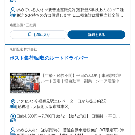
給与
給：月給 23万3194円 固定残業代：あり 1ヶ月あたり3万6806
円（固定残業時間：1ヶ月あたり22時間） 固定残業時間を超
求めている人材 ✅要普通運転免許(運転歴3年以上の方) ✅二種
えた勤務時間については別途残業代を支給する 【一律手当】
免許をお持ちの方は優遇します ∟二種免許は費用当社全額負
対象
全員に一律で支払われる通勤・皆勤・家族手当金額：なし 全
担で取得可能 ⭐年齢不問・性別不問・学歴不問！ ∟20～40
員に一律で支払われるその他手当金額：なし 月給…固定給27
雇用形態：
正社員
代・50代・60代 シニア・中高年まで幅広い年代を歓迎！ ∟女
万円＋歩合給 ＊固定残業代･22h/3万6806円含む ∟超過した場
性ドライバーも活躍しています！ ⭐タクシードライバー経験
合は別途支給 ⭐固定給制度が大好評⭐ 安心の固定給制度！ 固
お気に入り
詳細を見る
がある方歓迎！ ∟接客・観光・運転手に興味があれば 楽しく
定給＋歩合給で安定＋稼げます！ これが好評で当社への転職
働ける仕事です！
者も多数！ 結果を出して高収入を得ている ドライバーさんも
東部配達 株式会社
多数活躍しています！
ポスト集荷/回収のルートドライバー
【年齢・経験不問】平日のみOK｜未経験歓迎｜
ルート固定｜軽自動車｜副業・シニア活躍中
アクセス: 今福鶴見駅エレベーター口から徒歩約2分
[勤務地：大阪府大阪市城東区]
場所
日給4,500円～7,700円 給与: 【給与詳細】 日額制 ・平日
給与
6,500円〜7,700円 /日 ・日祝 4,500円〜5,700/日
求める人材: 【必須資格】 普通自動車運転免許 (AT限定可) (車