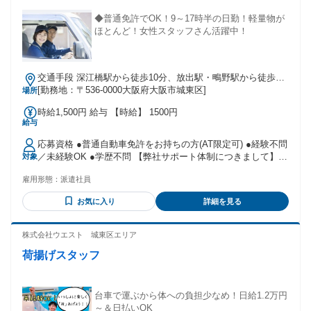
◆普通免許でOK！9～17時半の日勤！軽量物が
ほとんど！女性スタッフさん活躍中！
交通手段 深江橋駅から徒歩10分、放出駅・鴫野駅から徒歩17
分 ※車通勤可 【最寄り駅】 ・大阪メトロ中央線「深江橋
[勤務地：〒536-0000大阪府大阪市城東区]
場所
駅」 【最寄り駅】 ・ＪＲおおさか東線「放出駅」 ・ＪＲ片
時給1,500円 給与 【時給】 1500円
町線「放出駅」 【最寄り駅】 ・大阪メトロ今里筋線「鴫野
給与
駅」 ・ＪＲおおさか東線「鴫野駅」 ・その他
応募資格 ●普通自動車免許をお持ちの方(AT限定可) ●経験不問
／未経験OK ●学歴不問 【弊社サポート体制につきまして】
対象
20～30代の男女が中心のメンバーです！ 希望条件のヒアリン
雇用形態：
派遣社員
グや求人のご案内をマッチングセンターで実施！ 企業への職
場見学や就業開始日はコーディネーターが同行いたします！
お気に入り
詳細を見る
就業開始後もメンバーがバックアップいたしますので、 未経
験の方や若年層の方も安心してご応募くださいね！
株式会社ウエスト 城東区エリア
荷揚げスタッフ
台車で運ぶから体への負担少なめ！日給1.2万円
～＆日払いOK