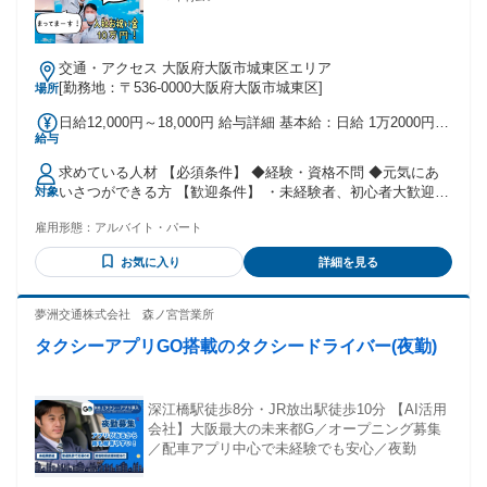
交通・アクセス 大阪府大阪市城東区エリア
[勤務地：〒536-0000大阪府大阪市城東区]
場所
日給12,000円～18,000円 給与詳細 基本給：日給 1万2000円
給与
〜 1万8000円 固定残業代：なし 【一律手当】 全員に一律で
支払われる通勤・皆勤・家族手当金額：なし 全員に一律で支
求めている人材 【必須条件】 ◆経験・資格不問 ◆元気にあ
払われるその他手当金額：なし 【給与】 《日給》 1万2000
いさつができる方 【歓迎条件】 ・未経験者、初心者大歓迎
対象
円〜1万8000円＋交通費全額支給 ※1現場(1時間〜4時間)：
・20代、30代、40代活躍中 ・学生、フリーター歓迎 ・ブラン
7000円〜9000円 定時4時間（定時以降は残業支給） ※1万
雇用形態：
アルバイト・パート
クのある方 ・ガッツリ稼ぎたい方 ・運動がてら働きたい方
1000円は8時～17時の場合 ※現場によって日給は異なりま
・ハローワークでお探しの方 ・玉掛け、フォークリフト の資
す。 ※勤続年数や能力に応じて決定 ※昇給あり ★早く終わ
お気に入り
詳細を見る
格をお持ちの方は優遇！ 【こんな方にピッタリ】 ・人間関係
っても定時勤務の給料は保証 (1現場30分で終わる事もありま
の良い職場で楽しく働きたい方 ・自分の時間を大切にしなが
す！) ※研修(3～6ヶ月)／1現場：6500円（定時4時間） （経験
ら高収入を得たい方 ・有名な建物の裏側を見てみたい好奇心
夢洲交通株式会社 森ノ宮営業所
者は研修期間優遇あり！面接時相談） ※残業：1時間1250円
旺盛な方 ・とにかくすぐにお金が必要な金欠さん（日払い
支給（※30分毎の支給） ※希望の収入額に合わせて、働き方
タクシーアプリGO搭載のタクシードライバー(夜勤)
OK）
が選べます。
深江橋駅徒歩8分・JR放出駅徒歩10分 【AI活用
会社】大阪最大の未来都G／オープニング募集
／配車アプリ中心で未経験でも安心／夜勤