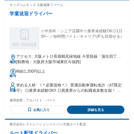
キッズコムキッズ 大阪城東ファーム
学童送迎ドライバー
☆中高年・シニア活躍中☆業界未経験OK◎1日
3H～／短時間バイト✅キャリアUPも目指せる♪
アクセス: 大阪メトロ長堀鶴見緑地線 今里筋線「蒲生四丁
目」駅より徒歩5分
[勤務地：大阪府大阪市城東区今福西]
場所
時給1,200円以上
給与
求める人材: 《＊必要資格＊》 普通自動車運転免許（AT限定
可） ◎業界未経験OK‼ ◎異業界からの転職者多数在籍！ ◎
対象
主婦（夫）の方活躍中！ ◎シニア・中高年多数在籍！ ◎Wワ
雇用形態：
アルバイト・パート
ーク・副業OK‼ ◎職歴・学歴不問 こんな方にオススメ ✥⁎-----
-------------------⁎✥ 『リタイア後も やりがいのある仕事がした
お気に入り
詳細を見る
い！』 『中高年からの セカンドキャリアがほしい！』 『子
どもが好き！』 社員登用制度でキャリアUPも目指せます！
ドライバーとして子どもたちの教育を 支える仕事をしてみま
株式会社レストレーションジャパン/大阪ルート配送
せんか？
ルート配送ドライバー