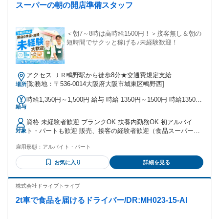
スーパーの朝の開店準備スタッフ
＜朝7～8時は高時給1500円！＞接客無し＆朝の
短時間でサクッと稼げる♪未経験歓迎！
アクセス ＪＲ鴫野駅から徒歩8分★交通費規定支給
[勤務地：〒536-0014大阪府大阪市城東区鴫野西]
場所
時給1,350円～1,500円 給与 時給 1350円～1500円 時給1350円
給与
～ ＊7時～8時…時給+150円 ※上記加給は研修終了後に適用
交通費：交通費支給 交通費は当社基準にて支給
資格 未経験者歓迎 ブランクOK 扶養内勤務OK 初アルバイ
ト・パートも歓迎 販売、接客の経験者歓迎（食品スーパー、
対象
ドラッグストアなど業態は不問） ハローワークでお仕事をお
雇用形態：
アルバイト・パート
探しの方もOK ＊主婦パートさん多数活躍中 ＊大学生も多数
在籍 ＊安定勤務希望のフリーターさんも大歓迎 ＊兼業は原則
お気に入り
詳細を見る
不可（自営業の方は除く） ＊フルタイム又はそれに近い勤務
の副業・Wワークは不可
株式会社ドライブトライブ
2t車で食品を届けるドライバー/DR:MH023-15-AI