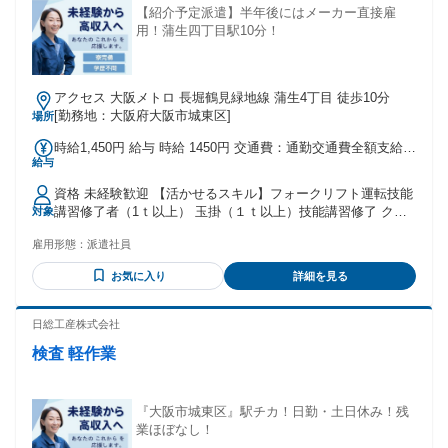
【紹介予定派遣】半年後にはメーカー直接雇
用！蒲生四丁目駅10分！
アクセス 大阪メトロ 長堀鶴見緑地線 蒲生4丁目 徒歩10分
[勤務地：大阪府大阪市城東区]
場所
時給1,450円 給与 時給 1450円 交通費：通勤交通費全額支給
給与
交通費は月10万円/迄支給あり
資格 未経験歓迎 【活かせるスキル】フォークリフト運転技能
講習修了者（1ｔ以上） 玉掛（１ｔ以上）技能講習修了 クレ
対象
ーン（0.5t以上5t未満）特別教育
雇用形態：
派遣社員
お気に入り
詳細を見る
日総工産株式会社
検査 軽作業
『大阪市城東区』駅チカ！日勤・土日休み！残
業ほぼなし！