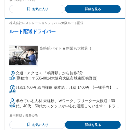
経験やスキルよりも「挑戦したい」という気持ちや人柄を大
304,118円～ 基本給： 231,708円～ 固定残業代： 72,410円～
切にした採用！ 【こんな方にピッタリ！】 ◎未経験から新し
固定残業時間： 40時間 ※経験・能力を考慮して決定します。
お気に入り
詳細を見る
い仕事にチャレンジしたい方 ◎人と話すことやコミュニケー
★昇給あり ★賞与年2回 【役割に応じて手当支給！】 ★仕入
ションを取ることが好きな方 ◎販売・接客・サービス業など
担当手当 ★役職手当(主任、副店長、店長) ＼ 年収700万円以
の経験を活かしたい方 ◎チームワークを大切にしながら働き
株式会社レストレーションジャパン/大阪ルート配送
上可能☆ ／ ★スピード昇進・昇給可能 ★若手社員の登用に
たい方 ◎将来を見据えて、安定企業でキャリアを築きたい方
も積極的 20代・30代で各店舗の主任(部門長)を 任されている
ルート配送ドライバー
◎「もっと成長したい」「新しい自分に挑戦したい」という
例も珍しくありません。 店長クラスになれば 年収700万円以
気持ちをお持ちの方 【当社で働く魅力】 ◆未経験でも安心の
上も目指せます！
研修・サポート体制 仕事の基礎から丁寧に教えるので、 知識
や経験がなくても安心してスタートできます！ ◆若手が活躍
高時給バイト★副業も大歓迎！
できる環境 年齢や社歴に関係なく、頑張りや成長をしっかり
評価します。 ◆着実にキャリアアップ 経験を積みながらスキ
ルを身につけ将来的にはリーダーや 管理職など様々なキャリ
アに挑戦できます✨ 「新しいことに挑戦したい」 「未経験か
交通・アクセス 「鴫野駅」から徒歩2分
ら成長したい」 そんなあなたの一歩を、私たちが全力でサポ
[勤務地：〒536-0014大阪府大阪市城東区鴫野西]
場所
ートします。 ぜひお気軽にご応募ください！ 年齢の条件と理
由：あり（例外事由3号のイ・35歳未満（長期勤続によるキャ
月給1,400円 給与詳細 基本給：月給 1400円 【一律手当】 全
リア形成のため））
給与
員に一律で支払われる通勤・皆勤・家族手当金額：なし 全員
に一律で支払われるその他手当金額：なし
求めている人材 未経験、Ｗワーク、フリーター大歓迎!! 30
代、40代、50代のスタッフが中心に活躍しています！ ドライ
対象
バー経験者の方（軽貨物、ルート配送、中距離ドライバー、
雇用形態：
業務委託
長距離ドライバー、タクシードライバー）は経験を活かして
働くことが出来ます！ 配送(運送)のお仕事をお探しの方はも
お気に入り
詳細を見る
ちろん、Wワークをお探しの正社員の方、朝のお仕事、主婦