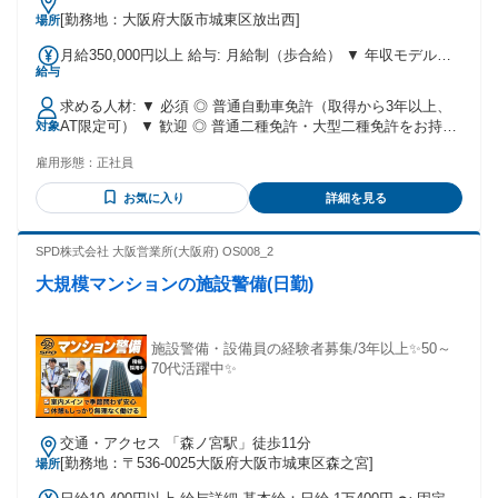
[勤務地：大阪府大阪市城東区放出西]
場所
月給350,000円以上 給与: 月給制（歩合給） ▼ 年収モデル
給与
（2024年実績） ◎ 昼勤平均年収: 496万円 ◎ 全体平均年収:
501万円 ◎ 賞与年2回（夏・冬）
求める人材: ▼ 必須 ◎ 普通自動車免許（取得から3年以上、
AT限定可） ▼ 歓迎 ◎ 普通二種免許・大型二種免許をお持ち
対象
の方 ◎ タクシー乗務員の経験がある方
雇用形態：
正社員
━━━━━━━━━━━━━━━━ こんな方を歓迎します
━━━━━━━━━━━━━━━━ ✅ 学歴・職歴不問 ✅ 業
お気に入り
詳細を見る
界・職種未経験OK ✅ ブランクがある方もOK
SPD株式会社 大阪営業所(大阪府) OS008_2
大規模マンションの施設警備(日勤)
施設警備・設備員の経験者募集/3年以上✨50～
70代活躍中✨
交通・アクセス 「森ノ宮駅」徒歩11分
[勤務地：〒536-0025大阪府大阪市城東区森之宮]
場所