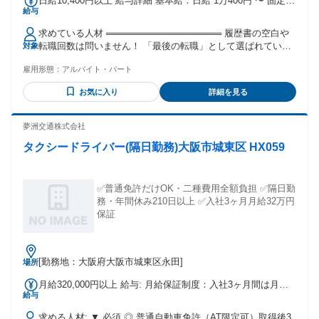
日給10,400円以上 給与詳細 基本給：日給 1万400円 〜 固定残
給与
業代：なし 【一律手当】 全員に一律で支払われる通勤・皆
勤・家族手当金額：なし 全員に一律で支払われるその他手当
求めている人材 ══════════════════ 履歴書の空白や
金額：なし
転職回数は問いません！ 「最後の転職」として選ばれていま
対象
す。 "等身大のあなた"で活躍しませんか！
雇用形態：
アルバイト・パート
══════════════════ 【応募条件】 ⏩3年以上の施設警
備経験者 または3年以上の設備員経験者 （ビルメンテナン
お気に入り
詳細を見る
ス・設備点検など） ⏩日勤・夜勤両方できる方歓迎！ 柔軟に
シフト対応いただける方は 特に歓迎します◎ ＊副業・Wワー
クOK ＊曜日固定可 ＊ブランクOK ✅学歴不問 ✅フリーター歓
夢洲交通株式会社
迎 ✅即日勤務OK ✅長期歓迎 今回募集するお仕事では 【警備
タクシードライバー(隔日勤務)大阪市城東区 HX059
員】【交通誘導警備員】【監視員】 【施設警備員】【警備1号
2号】 【交通誘導】【施設警備】【常駐警備】 などの経験を
活かして働けます。 ⛳正社員・契約社員・ アルバイト・パー
トなど 前職の雇用形態は一切不問！
✅普通免許だけOK・二種費用全額負担 ✅隔日勤
務・年間休み210日以上 ✅入社3ヶ月月給32万円
保証
[勤務地：大阪府大阪市城東区永田]
場所
月給320,000円以上 給与: 月給保証制度：入社3ヶ月間は月給
給与
32万円保証 歩合給制（稼ぎに応じて収入UP）
求める人材: ▼ 必須 ◎ 普通自動車免許（AT限定可）取得後3