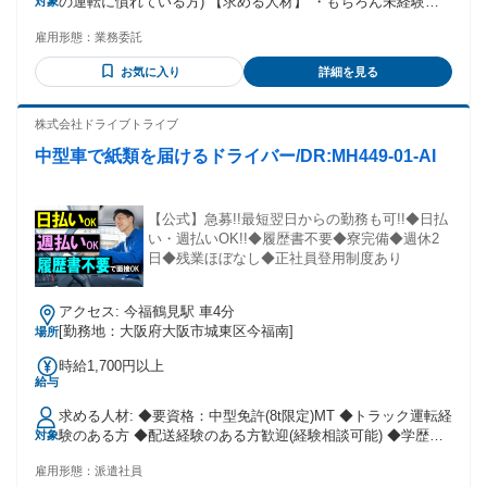
の運転に慣れている方) 【求める人材】 ・もちろん未経験の
対象
方も大歓迎です。 ・年齢・性別・経験の有無は問いません。
雇用形態：
業務委託
・50代、60代の方々が活躍しておられます。 ・ハローワーク
でお仕事探してる方も大歓迎 ■こんな方におすすめ ・副業や
お気に入り
詳細を見る
Wワークを探している方 ・運転が好きな方 ・モクモク作業が
好きな方 ・自分のペースで働きたい方 ・セカンドキャリアを
探している方
株式会社ドライブトライブ
中型車で紙類を届けるドライバー/DR:MH449-01-AI
【公式】急募!!最短翌日からの勤務も可!!◆日払
い・週払いOK!!◆履歴書不要◆寮完備◆週休2
日◆残業ほぼなし◆正社員登用制度あり
アクセス: 今福鶴見駅 車4分
[勤務地：大阪府大阪市城東区今福南]
場所
時給1,700円以上
給与
求める人材: ◆要資格：中型免許(8t限定)MT ◆トラック運転経
験のある方 ◆配送経験のある方歓迎(経験相談可能) ◆学歴不
対象
問
雇用形態：
派遣社員