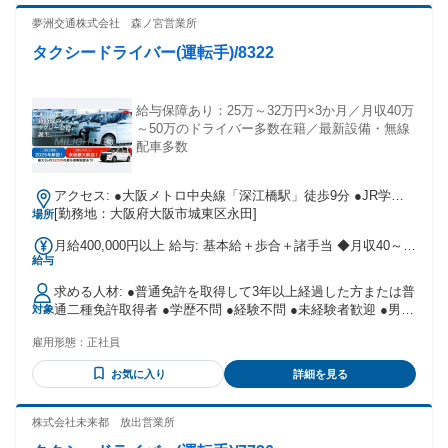
験者大歓迎です！ ・黙々作業が得意な方
夢洲交通株式会社 森ノ宮営業所
タクシードライバー(運転手)/8322
給与保障あり：25万～32万円×3か月／月収40万
～50万のドライバー多数在籍／最新設備・無線
配車多数
アクセス: ●大阪メトロ中央線「深江橋駅」徒歩9分 ●JR学研
[勤務地：大阪府大阪市城東区永田]
都市線「放出駅」徒歩約11分 ●車・バイク通勤OK
場所
月給400,000円以上 給与: 基本給＋歩合＋諸手当 ◆月収40～
給与
50万円以上のドライバー多数！
求める人材: ●普通免許を取得して3年以上経過した方または普
通二種免許取得者 ●学歴不問 ●経験不問 ●未経験者歓迎 ●男女
対象
活躍 ●AT限定免許でもOK
雇用形態：
正社員
お気に入り
詳細を見る
株式会社未来都 放出営業所