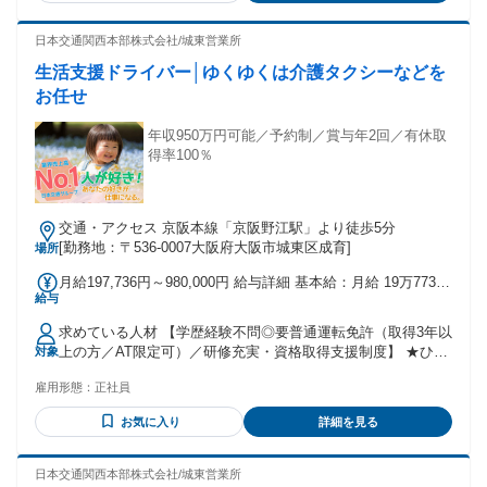
服務手当 ・社員紹介手当 ・慶弔見舞金 ☆★「社会保険料」
い」 そんな向上心を持った方と 一緒に働きたいと考えていま
をしたい 年齢の条件と理由：あり（例外事由1号・65歳未満
と「税金」以外の給与控除はありません★☆ 保証給で社員の
す。 実際に当社では未経験からスタートし、 1年以内で昇格
（定年のため））
日本交通関西本部株式会社/城東営業所
安定もバックアップ ！ 当グループでは、「車両使用料・無線
した社員も多数在籍。 店舗拡大を続けている今だからこそ、
使用料・クレジット手数料」等の給料控除を100%撤廃してい
生活支援ドライバー│ゆくゆくは介護タクシーなどを
挑戦する人には大きなチャンスがあります。
ます。 そのため、日々の稼ぎがダイレクトに給与に反映され
お任せ
ます。 【賞与】 年2回（6月・12月）
年収950万円可能／予約制／賞与年2回／有休取
得率100％
交通・アクセス 京阪本線「京阪野江駅」より徒歩5分
[勤務地：〒536-0007大阪府大阪市城東区成育]
場所
月給197,736円～980,000円 給与詳細 基本給：月給 19万7736
給与
円 〜 98万円 固定残業代：なし 【一律手当】 全員に一律で支
払われる通勤・皆勤・家族手当金額：なし 全員に一律で支払
求めている人材 【学歴経験不問◎要普通運転免許（取得3年以
われるその他手当金額：なし ※乗務開始～6ヶ月 ▼乗務開始
上の方／AT限定可）／研修充実・資格取得支援制度】 ★ひと
対象
から6ヶ月保証給を支給 （規定有）月給35万円 ※総額が保証
つでも当てはまる方はご応募を！ ・人の役に立つ仕事をした
金額を上回る歩合は上乗せ ※研修期間は日給1万円（10～25
雇用形態：
正社員
い ・安定した企業でキャリアを築いていきたい ・語学力（英
日間） ▼保障給期間以降 月給197,736円+歩合+賞与 ※所定日
語、韓国語、中国語など）を活かしたい ・将来年金だけでは
数就業での月給にて掲載 【手当】 ・残業手当 ・深夜手当 ・
お気に入り
詳細を見る
不安。長く働ける仕事を探している ・社会貢献性の高い仕事
服務手当 ・社員紹介手当 ・慶弔見舞金 ☆★「社会保険料」
をしたい 年齢の条件と理由：あり（例外事由1号・65歳未満
と「税金」以外の給与控除はありません★☆ 保証給で社員の
（定年のため））
日本交通関西本部株式会社/城東営業所
安定もバックアップ ！ 当グループでは、「車両使用料・無線