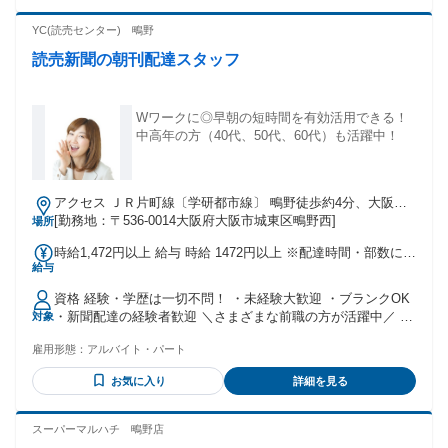
パート、短時間パートをお探しの方などもお気軽にご応募く
ださい。
YC(読売センター) 鴫野
読売新聞の朝刊配達スタッフ
Wワークに◎早朝の短時間を有効活用できる！
中高年の方（40代、50代、60代）も活躍中！
アクセス ＪＲ片町線〔学研都市線〕 鴫野徒歩約4分、大阪市
営今里筋線 鴫野徒歩約4分、大阪市営今里筋線 緑橋6番口徒歩
[勤務地：〒536-0014大阪府大阪市城東区鴫野西]
場所
約11分
時給1,472円以上 給与 時給 1472円以上 ※配達時間・部数によ
給与
り変動します。 ※上記、深夜手当含む（22～翌5時勤務の
み）
資格 経験・学歴は一切不問！ ・未経験大歓迎 ・ブランクOK
・新聞配達の経験者歓迎 ＼さまざまな前職の方が活躍中／ タ
対象
クシーの運転手、倉庫内作業員、 コンビニの夜勤スタッフ、
雇用形態：
アルバイト・パート
軽作業、 製造ラインスタッフ、清掃スタッフ、 配送、宅配ド
ライバーなど…、 様々な業界から未経験で、 入社した方が活
お気に入り
詳細を見る
躍中の職場です。 【2603積極採用中】【2603採用強化期間
中】【2606積極採用中】【2606採用強化期間中】 年齢の条件
と理由：＊18歳以上(深夜勤務を含むため)
スーパーマルハチ 鴫野店