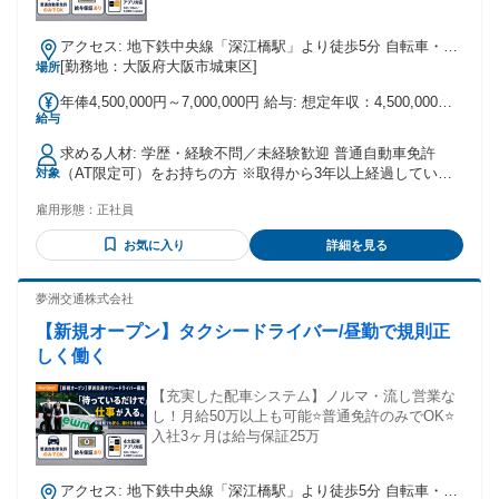
アクセス: 地下鉄中央線「深江橋駅」より徒歩5分 自転車・バ
イク・車通勤可
[勤務地：大阪府大阪市城東区]
場所
年俸4,500,000円～7,000,000円 給与: 想定年収：4,500,000円
給与
～ 7,000,000円
求める人材: 学歴・経験不問／未経験歓迎 普通自動車免許
（AT限定可）をお持ちの方 ※取得から3年以上経過している
対象
必要あり ▼ 例えば、こんな「前職」の経験が活かせます！
雇用形態：
正社員
・輸送・配送の経験がある方（即戦力！） トラックドライバ
ー、宅配便、軽貨物配送、バス運転手、新聞配達など 「運転
お気に入り
詳細を見る
のプロ」としての集中力や地理の知識がそのまま活かせま
す。 ・現場仕事や製造業で働いていた方 工場内作業、建設作
業員、大工、設備点検、自動車整備士など コツコツ取り組む
夢洲交通株式会社
姿勢や、体力・集中力が高い売上につながります。 ・接客や
【新規オープン】タクシードライバー/昼勤で規則正
販売、営業の経験がある方 飲食店（ホール・店長）、アパレ
ル販売、ホテルスタッフ、不動産営業など お客様への「おも
しく働く
てなし」の心は、リピート指名をいただくための最強の武器
です。 ・デスクワークや公務に就いていた方 事務、ITエンジ
【充実した配車システム】ノルマ・流し営業な
ニア、営業職、警察官、消防士、自衛官など 丁寧な対応や規
し！月給50万以上も可能⭐️普通免許のみでOK⭐️
則を守る誠実さが、お客様からの信頼に直結します。
入社3ヶ月は給与保証25万
アクセス: 地下鉄中央線「深江橋駅」より徒歩5分 自転車・バ