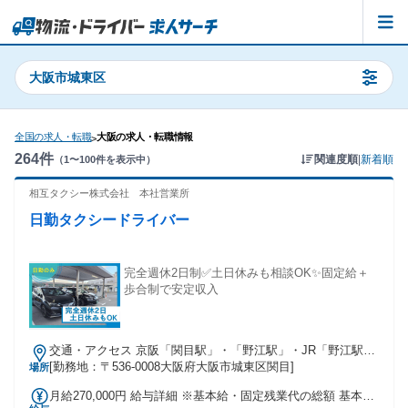
大阪市城東区
全国の求人・転職
大阪の求人・転職情報
>
264
件
関連度順
|
新着順
（
1
〜
100
件を表示中）
相互タクシー株式会社 本社営業所
日勤タクシードライバー
完全週休2日制✅土日休みも相談OK✨固定給＋
歩合制で安定収入
交通・アクセス 京阪「関目駅」・「野江駅」・JR「野江駅」
より徒歩3～5分
[勤務地：〒536-0008大阪府大阪市城東区関目]
場所
月給270,000円 給与詳細 ※基本給・固定残業代の総額 基本