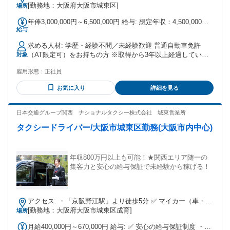
イク・車通勤可
[勤務地：大阪府大阪市城東区]
場所
年俸3,000,000円～6,500,000円 給与: 想定年収：4,500,000円
給与
～ 7,000,000円
求める人材: 学歴・経験不問／未経験歓迎 普通自動車免許
（AT限定可）をお持ちの方 ※取得から3年以上経過している
対象
必要あり ▼ 例えば、こんな「前職」の経験が活かせます！
雇用形態：
正社員
・輸送・配送の経験がある方（即戦力！） トラックドライバ
ー、宅配便、軽貨物配送、バス運転手、新聞配達など 「運転
お気に入り
詳細を見る
のプロ」としての集中力や地理の知識がそのまま活かせま
す。 ・現場仕事や製造業で働いていた方 工場内作業、建設作
業員、大工、設備点検、自動車整備士など コツコツ取り組む
日本交通グループ関西 ナショナルタクシー株式会社 城東営業所
姿勢や、体力・集中力が高い売上につながります。 ・接客や
タクシードライバー/大阪市城東区勤務(大阪市内中心)
販売、営業の経験がある方 飲食店（ホール・店長）、アパレ
ル販売、ホテルスタッフ、不動産営業など お客様への「おも
てなし」の心は、リピート指名をいただくための最強の武器
です。 ・デスクワークや公務に就いていた方 事務、ITエンジ
年収800万円以上も可能！★関西エリア随一の
ニア、営業職、警察官、消防士、自衛官など 丁寧な対応や規
集客力と安心の給与保証で未経験から稼げる！
則を守る誠実さが、お客様からの信頼に直結します。
アクセス: ・「京阪野江駅」より徒歩5分 ✅ マイカー（車・バ
イク）通勤：可
[勤務地：大阪府大阪市城東区成育]
場所
月給400,000円～670,000円 給与: ✅ 安心の給与保証制度 ・未