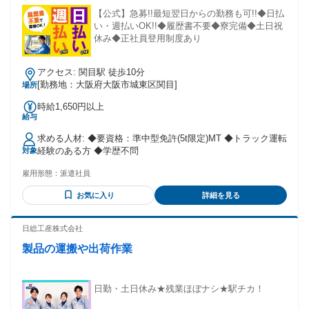
【公式】急募!!最短翌日からの勤務も可!!◆日払
い・週払いOK!!◆履歴書不要◆寮完備◆土日祝
休み◆正社員登用制度あり
アクセス: 関目駅 徒歩10分
[勤務地：大阪府大阪市城東区関目]
場所
時給1,650円以上
給与
求める人材: ◆要資格：準中型免許(5t限定)MT ◆トラック運転
経験のある方 ◆学歴不問
対象
雇用形態：
派遣社員
お気に入り
詳細を見る
日総工産株式会社
製品の運搬や出荷作業
日勤・土日休み★残業ほぼナシ★駅チカ！