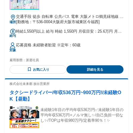
交通手段 徒歩 自転車 公共バス 電車 大阪メトロ鶴見緑地線 蒲
生四丁目駅（徒歩10分）
[勤務地：〒536-0004大阪府大阪市城東区今福西]
場所
時給1,550円以上 給与 時給 1,550円 月収目安：25.6万円 月収
給与
内訳：時給1550円×7.5h×20日+残業6h+休日出勤7.5h
応募資格 未経験者歓迎 ※定年：60歳
対象
雇用形態：
派遣社員
お気に入り
詳細を見る
株式会社未来都 放出営業所
タクシードライバー/年収536万円~900万円!/未経験O
K【昼勤】
未経験1年目の平均年収536万円✅️未経験1年目の
平均年収536万円⭐️ノルマ無し✨️/自己負担一切な
し✨️/TOPは年収980万円/定着率90％！✨