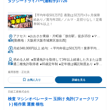
タクシードライバー(運転手)/7726
【平均年収501万円】夜勤は32万円×3ヶ月保障
給あり／賞与年2回／ノルマ・足切りなし！定着
率90％以上！
アクセス: ●おおさか東線・片町線「放出駅」徒歩15分 ●マイ
カー、バイク、自転車通勤OK
[勤務地：大阪府大阪市城東区放出西]
場所
月給348,000円以上 給与: ＜平均年収は501万円！業界平均よ
給与
り100万円以上高額＞ 歩合（売上の52～57％を還元！）＋賞
与年2回 ※研修期間中（未経験者1ヶ月間、経験者1～2週間）
求める人材: ●普通免許を取得して3年以上経過した方または普
は日給1万円 ◆夜勤勤務を希望される方には、安心の給与保障
通二種免許取得者 ●65歳定年制 ●定年後は嘱託制度あり ●学歴
対象
制度あり 選任日から3ヶ月間、月32万円の給与を保障してい
不問 ●経験不問 ●未経験者歓迎 ●男女活躍 ●AT限定免許でも
ます。 ※規定あり（詳細は面接時にご説明します） ◆入社1
雇用形態：
正社員
OK
年目の平均年収は536万円！未経験でも安心して稼げる仕組み
です ◆年収例 平均年収：501万円 未経験の最高年収：900万
お気に入り
詳細を見る
円 全社員の最高年収：980万円 ◆入社数年で年収700万円以上
稼ぐドライバーが多くいます！
日総工産株式会社
検査 マシンオペレーター 玉掛け 免許(フォークリフ
ト) 軽作業 運搬 梱包