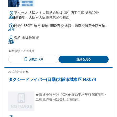
アクセス 大阪メトロ鶴見緑地線 蒲生四丁目駅 徒歩10分
[勤務地：大阪府大阪市城東区今福西]
場所
時給1,550円 給与 時給 1550円 交通費：通勤交通費全額支給
給与
交通費は月10万円/迄支給あり
資格 未経験歓迎
対象
雇用形態：
派遣社員
お気に入り
詳細を見る
株式会社未来都
タクシードライバー(日勤)大阪市城東区 HX074
★普通免許だけでOK★昼勤平均年収496万円・
二種免許費用は会社全額負担