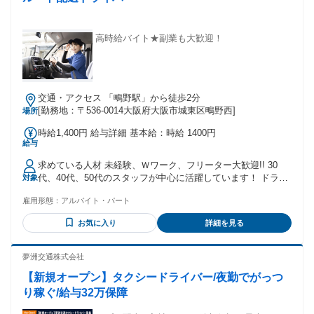
高時給バイト★副業も大歓迎！
交通・アクセス 「鴫野駅」から徒歩2分
[勤務地：〒536-0014大阪府大阪市城東区鴫野西]
場所
時給1,400円 給与詳細 基本給：時給 1400円
給与
求めている人材 未経験、Ｗワーク、フリーター大歓迎!! 30
代、40代、50代のスタッフが中心に活躍しています！ ドライ
対象
バー経験者の方（軽貨物、ルート配送、中距離ドライバー、
雇用形態：
アルバイト・パート
長距離ドライバー、タクシードライバー）は経験を活かして
働くことが出来ます！ 配送(運送)のお仕事をお探しの方はも
お気に入り
詳細を見る
ちろん、Wワークをお探しの正社員の方、朝のお仕事、主婦
パート、短時間パートをお探しの方などもお気軽にご応募く
ださい。
夢洲交通株式会社
【新規オープン】タクシードライバー/夜勤でがっつ
り稼ぐ/給与32万保障