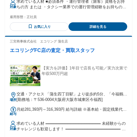
求めている人材 ■必須条件 ・運行管理者（旅客）資格をお持
月あたり45時間） 固定残業時間を超えた勤務時間については
ちの方 または ・タクシー業界での運行管理経験をお持ちの方
対象
別途残業代を支給する 【一律手当】 全員に一律で支払われる
■歓迎条件 ・整備管理者資格をお持ちの方 ・営業所長、所長
通勤・皆勤・家族手当金額：なし 全員に一律で支払われるそ
雇用形態：
正社員
補佐などマネジメント経験をお持ちの方 ・タクシー乗務員経
の他手当金額：なし ※経験・スキルを考慮します
験をお持ちの方 ・複数名のスタッフ管理経験をお持ちの方 ・
お気に入り
詳細を見る
運行管理経験3年以上の方 ■こんな方を歓迎します ・運行管理
の経験を活かしてキャリアアップしたい方 ・現場だけでなく
営業所全体を見ながら仕事をしたい方 ・安全管理と売上管理
三宮商事株式会社 エコリング 蒲生店
の両面に携わりたい方 ・現場の課題を見つけ、改善提案がで
エコリングFC店の査定・買取スタッフ
きる方 ・決められた業務だけでは物足りない方 ・営業所運営
やオペレーション構築に興味がある方 ・配車アプリやシステ
ムを活用した運営に抵抗がない方 ・ドライバーと良好な関係
を築ける方 ・周囲と連携しながら組織を動かせる方 ・変化の
【実力を評価】1年目で店長も可能／実力次第で
ある環境を前向きに楽しめる方 ・腰を据えて長く働ける環境
年収500万円超
を探している方 現場を見て課題を見つける。 改善策を考え
る。 周囲を巻き込みながら実行する。 そんな視点を持った方
と一緒に、より良い営業所運営をつくっていきたいと考えて
交通・アクセス 「蒲生四丁目駅」より徒歩約5分、「今福鶴見
います。 これまでの経験を活かしながら、運行管理のその先
駅」から徒歩約10分、「野江駅」から徒歩約13分
[勤務地：〒536-0004大阪府大阪市城東区今福西]
場所
のキャリアに挑戦したい方をお待ちしています。
月給281,393円～316,393円 給与詳細 ※基本給・固定残業代の
給与
総額 基本給：月給 22万7000円 〜 26万2000円 固定残業代：
あり 1ヶ月あたり5万4393円（固定残業時間：1ヶ月あたり30
求めている人材 ════════════════════ 未経験からの
時間） 固定残業時間を超えた勤務時間については別途残業代
チャレンジも歓迎します！ ════════════════════ 私
対象
を支給する 【一律手当】 全員に一律で支払われる通勤・皆
たちが重視するのは、 これまでの経験ではなく 「これからど
勤・家族手当金額：あり 全員に一律で支払われるその他手当