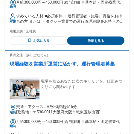
月給300,000円～450,000円 給与詳細 ※基本給・固定残業代の
給与
総額 基本給：月給 22万6710円 〜 34万65円 固定残業代：あ
り 1ヶ月あたり7万3290円 〜 10万9935円（固定残業時間：1
求めている人材 ■必須条件 ・運行管理者（旅客）資格をお持
ヶ月あたり45時間） 固定残業時間を超えた勤務時間について
ちの方 または ・タクシー業界での運行管理経験をお持ちの方
対象
は別途残業代を支給する 【一律手当】 全員に一律で支払われ
■歓迎条件 ・整備管理者資格をお持ちの方 ・営業所長、所長
る通勤・皆勤・家族手当金額：なし 全員に一律で支払われる
雇用形態：
正社員
補佐などマネジメント経験をお持ちの方 ・タクシー乗務員経
その他手当金額：なし ※ 経験・スキルを考慮し選考後に決定
験をお持ちの方 ・複数名のスタッフ管理経験をお持ちの方 ・
お気に入り
詳細を見る
運行管理経験3年以上の方 ■こんな方を歓迎します ・運行管理
の経験を活かしてキャリアアップしたい方 ・現場だけでなく
営業所全体を見ながら仕事をしたい方 ・安全管理と売上管理
夢洲交通 放出(はなてん)
の両面に携わりたい方 ・現場の課題を見つけ、改善提案がで
現場経験を営業所運営に活かす、運行管理者募集
きる方 ・決められた業務だけでは物足りない方 ・営業所運営
やオペレーション構築に興味がある方 ・配車アプリやシステ
ムを活用した運営に抵抗がない方 ・ドライバーと良好な関係
を築ける方 ・周囲と連携しながら組織を動かせる方 ・変化の
現場を知るあなたに次のキャリアを。仕組みづ
ある環境を前向きに楽しめる方 ・腰を据えて長く働ける環境
くりにも関われます
を探している方 現場を見て課題を見つける。 改善策を考え
る。 周囲を巻き込みながら実行する。 そんな視点を持った方
と一緒に、より良い営業所運営をつくっていきたいと考えて
交通・アクセス JR放出駅徒歩15分
います。 これまでの経験を活かしながら、運行管理のその先
[勤務地：〒536-0011大阪府大阪市城東区放出西]
場所
のキャリアに挑戦したい方をお待ちしています。
月給300,000円～450,000円 給与詳細 ※基本給・固定残業代の
給与
総額 基本給：月給 22万6646円 〜 33万9969円 固定残業代：
あり 1ヶ月あたり7万3354円 〜 11万31円（固定残業時間：1ヶ