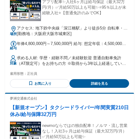
アプリ配車✨入社6ヶ月は給与保証（最大32万
円/月）✅️月給50万以上も可能✨⭐️95％以上が未
経験入社⭐️【普通免許のみでOK】
アクセス: 地下鉄中央線「深江橋駅」より徒歩5分 自転車・バ
イク・車通勤可
[勤務地：大阪府大阪市城東区]
場所
年俸4,800,000円～7,500,000円 給与: 想定年収：4,500,000円
給与
～ 7,000,000円
求める人材: 学歴・経験不問／未経験歓迎 普通自動車免許
（AT限定可）をお持ちの方 ※取得から3年以上経過している
対象
必要あり ▼ 例えば、こんな「前職」の経験が活かせます！
雇用形態：
正社員
・輸送・配送の経験がある方（即戦力！） トラックドライバ
ー、宅配便、軽貨物配送、バス運転手、新聞配達など 「運転
お気に入り
詳細を見る
のプロ」としての集中力や地理の知識がそのまま活かせま
す。 ・現場仕事や製造業で働いていた方 工場内作業、建設作
業員、大工、設備点検、自動車整備士など コツコツ取り組む
夢洲交通株式会社
姿勢や、体力・集中力が高い売上につながります。 ・接客や
【新規オープン】タクシードライバー/年間実質210日
販売、営業の経験がある方 飲食店（ホール・店長）、アパレ
ル販売、ホテルスタッフ、不動産営業など お客様への「おも
休み/給与保障32万円
てなし」の心は、リピート指名をいただくための最強の武器
です。 ・デスクワークや公務に就いていた方 事務、ITエンジ
newmoならではの独自配車！ノルマ・流し営業
ニア、営業職、警察官、消防士、自衛官など 丁寧な対応や規
なし！入社3ヶ月は給与保証（最大32万円/月）
則を守る誠実さが、お客様からの信頼に直結します。
✅️月給50万以上も可能✨