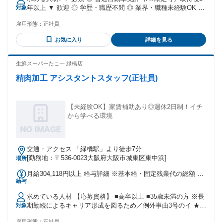
年以上 ▼ 歓迎 ◎ 学歴・職歴不問 ◎ 業界・職種未経験OK ◎
対象
第二種自動車免許をお持ちの方（なくても可）
雇用形態：
正社員
お気に入り
詳細を見る
生鮮スーパーたこ一 緑橋店
精肉加工 アシスタントスタッフ(正社員)
【未経験OK】家賃補助あり◎週休2日制！イチ
から学べる環境
交通・アクセス 「緑橋駅」より徒歩7分
[勤務地：〒536-0023大阪府大阪市城東区東中浜]
場所
月給304,118円以上 給与詳細 ※基本給・固定残業代の総額 基
給与
本給：月給 23万1708円 〜 固定残業代：あり 1ヶ月あたり7万
2410円 〜（固定残業時間：1ヶ月あたり40時間） 固定残業時
求めている人材 【応募資格】 ■高卒以上 ■35歳未満の方 ※長
間を超えた勤務時間については別途残業代を支給する 【一律
期勤続によるキャリア形成を図るため／例外事由3号のイ ★業
対象
手当】 全員に一律で支払われる通勤・皆勤・家族手当金額：
界・職種未経験歓迎 ★第二新卒歓迎 ★異業種からの転職歓迎
なし 全員に一律で支払われるその他手当金額：なし 月給：
雇用形態：
正社員