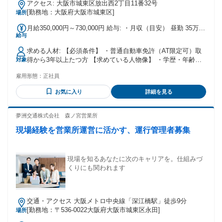
アクセス: 大阪市城東区放出西2丁目11番32号
[勤務地：大阪府大阪市城東区]
場所
月給350,000円～730,000円 給与: ・月収（目安） 昼勤 35万〜
給与
73万 夜勤 35万〜80万 夕勤35万〜79万 【収入実績をご紹介】
⭐ 年収例1（入社1年目）／ 900万円 ⭐ 年収例2（入社2年目）
求める人材: 【必須条件】 ・普通自動車免許（AT限定可）取
／ 780万円 ⭐ 未経験1年目の平均年収が【536万円】 ⭐ 全体平
得から3年以上たつ方 【求めている人物像】 ・学歴・年齢不
対象
均 平均年収501万円 ※昼勤496万円 夜勤560万円
問❗️経験不問❗️ ・新卒、第二新卒OK✨ ・未経験・男女問わず大
雇用形態：
正社員
歓迎❗️ ・二種免許未取得でも、タクシードライバーを目指した
い方 →二種免許費用負担は会社が全負担✅️（取得期間中も日
お気に入り
詳細を見る
給1万円支給） 【65歳定年】 * 定年後は嘱託社員制度がある
ため70代になっても働けます⭐️
夢洲交通株式会社 森ノ宮営業所
現場経験を営業所運営に活かす、運行管理者募集
現場を知るあなたに次のキャリアを。仕組みづ
くりにも関われます
交通・アクセス 大阪メトロ中央線「深江橋駅」徒歩9分
[勤務地：〒536-0022大阪府大阪市城東区永田]
場所