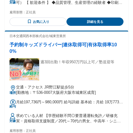
可） 【 歓迎条件 】 ◆品質管理、生産管理の経験者 ◆印刷物
対象
律手当】 全員に一律で支払われる通勤・皆勤・家族手当金
の出荷作業など、 業界での現場経験者 ◆周囲と連携して 進
額：なし 全員に一律で支払われるその他手当金額：なし ＜給
雇用形態：
正社員
める仕事に興味がある方 ◆動きのある仕事に取り組みたい方
与に固定残業代を含む＞ ※1ヶ月あたり3万円 （固定残業時
間：1ヶ月あたり20時間） ※固定残業時間を超えた勤務時間
お気に入り
詳細を見る
については、 別途残業代を支給します。 ※年齢・経験・前職
の給与を考慮 ★交通費規定支給（月2万円まで） ＜手当＞ 配
日本交通関西本部株式会社/城東営業所
偶者手当：1万円 子供手当：子一人につき5000円
予約制キッズドライバー|連休取得可|有休取得率10
0%
週3回出勤！年収950万円以上可／塾送迎等
交通・アクセス JR野江駅徒歩5分
[勤務地：〒536-0007大阪府大阪市城東区成育]
場所
月給197,736円～980,000円 給与詳細 基本給：月給 19万7736
給与
円 〜 98万円 固定残業代：なし 【一律手当】 全員に一律で支
払われる通勤・皆勤・家族手当金額：なし 全員に一律で支払
求めている人材 【学歴経験不問◎要普通運転免許／研修充
われるその他手当金額：なし ※乗務開始～6ヶ月 ▼乗務開始
実・資格取得支援制度／20代～70代の男女、中高年・シニア
対象
から6ヶ月保障給を支給 （規定有）月給35万円 ※総額が保障
活躍中】 ★未経験者の方歓迎 ★必須条件 ：要普通運転免許
金額を上回る歩合は上乗せ ※研修期間は日給1万円（10～25
雇用形態：
正社員
（取得3年以上の方／AT限定可） ★ひとつでも当てはまる方