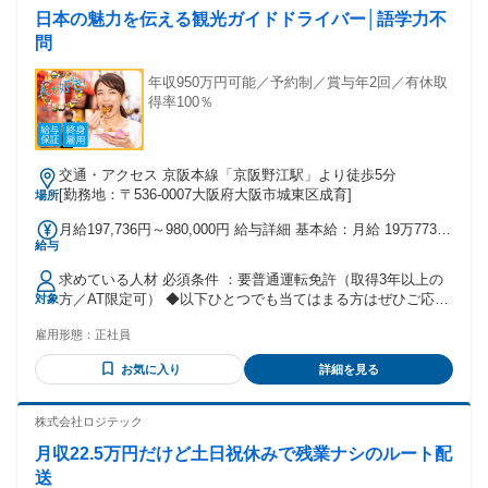
使用料・クレジット手数料」等の給料控除を100%撤廃してい
日本の魅力を伝える観光ガイドドライバー│語学力不
ます。 そのため、日々の稼ぎがダイレクトに給与に反映され
問
ます。 【賞与】 年2回（6月・12月）
年収950万円可能／予約制／賞与年2回／有休取
得率100％
交通・アクセス 京阪本線「京阪野江駅」より徒歩5分
[勤務地：〒536-0007大阪府大阪市城東区成育]
場所
月給197,736円～980,000円 給与詳細 基本給：月給 19万7736
給与
円 〜 98万円 固定残業代：なし 【一律手当】 全員に一律で支
払われる通勤・皆勤・家族手当金額：なし 全員に一律で支払
求めている人材 必須条件 ：要普通運転免許（取得3年以上の
われるその他手当金額：なし ※乗務開始～6ヶ月 ▼乗務開始
方／AT限定可） ◆以下ひとつでも当てはまる方はぜひご応募
対象
から6ヶ月保証給を支給 （規定有）月給35万円 ※総額が保証
を！ ・人の役に立つ仕事をしたい ・安定した企業でキャリア
金額を上回る歩合は上乗せ ※研修期間は日給1万円（10～25
雇用形態：
正社員
を築いていきたい ・語学力（英語、韓国語、中国語など）を
日間） ▼保障給期間以降 月給197,736円+歩合+賞与 ※所定日
活かしたい ・車の運転が好き ・社会貢献性の高い仕事をした
数就業での月給にて掲載 【手当】 ・残業手当 ・深夜手当 ・
お気に入り
詳細を見る
い方 年齢の条件と理由：あり（例外事由1号・65歳未満（定
服務手当 ・社員紹介手当 ・慶弔見舞金 ☆★「社会保険料」
年のため））
と「税金」以外の給与控除はありません★☆ 保証給で社員の
株式会社ロジテック
安定もバックアップ ！ 当グループでは、「車両使用料・無線
使用料・クレジット手数料」等の給料控除を100%撤廃してい
月収22.5万円だけど土日祝休みで残業ナシのルート配
ます。 そのため、日々の稼ぎがダイレクトに給与に反映され
送
ます。 【賞与】 年2回（6月・12月）