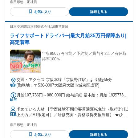
雇用形態：
正社員
こまで成長したいか」です。 年齢や社歴ではなく、 成果と行
金額：あり ※経験・能力を考慮し、給与を決定 ※月給には固
動を正当に評価。 実際に未経験入社から 1年以内で昇格した
定残業代（30時間分）を 含みますが、 実際の残業時間が30時
お気に入り
詳細を見る
社員も在籍しています。 - 【必須条件】 ✅パソコンの基本操
間を 超えることはほとんどありません。
作ができる方 （文字入力ができるレベルでOK） 【歓迎条
━━━━━━━━━━━━━━━━ ▼ 成果は収入とポジショ
件】 ✅普通自動車運転免許（AT限定可） ※出張買取業務をお
日本交通関西本部株式会社/城東営業所
ンで還元 ━━━━━━━━━━━━━━━━ ✅賞与（年2
願いする場合があります。 ■ 営業経験 ■ 販売・接客経験 ■ 携
回） ✅店長インセンティブ（最大月30万円支給実績有） ✅資
ライフサポートドライバー|最大月給35万円保障あり|
帯販売 ■ 不動産営業 ■ 人材営業 ■ 介護・福祉業界 ■ サービ
格手当（最大月6万円支給実績有） ・鑑定士初級 ・鑑定士中
ス業全般 …などの経験ある方は活かして働けますよ！ （業界
高定着率
級 ・鑑定士上級 を支給。 店舗の売上に応じてなど、 成果を
経験は一切不問です。） - ＼学歴・経験不問／ ￣￣￣￣￣￣
出した分だけ 収入も上がります✨
￣￣￣￣￣￣￣￣￣￣ ✅ 未経験スタート歓迎 ✅ 初正社員・
年収950万円可能／予約制／賞与年2回／有休取
第二新卒歓迎 ✅ 社会人デビュー応援 ✅ ブランク復帰・UIタ
得率100％
ーン応援 ✅ 異業種・異業界からの転職応援 ✅ 20〜40代活躍
中（男性7：女性3） ✅ 社員のほとんどが中途入社・定着率抜
群◎ ━━━━━━━━━━━━━━━━ ▼ こんな方を歓迎
交通・アクセス 京阪本線「京阪野江駅」より徒歩5分
します ━━━━━━━━━━━━━━━━ □ 年功序列ではな
[勤務地：〒536-0007大阪府大阪市城東区成育]
場所
く、実力で評価されたい □ 成果を正当に評価される環境で働
きたい □ 将来的に店長やマネージャーを目指したい □ 収入ア
月給197,736円～980,000円 給与詳細 基本給：月給 19万7736
ップ・キャリアアップを実現したい □ 指示を待つだけでな
給与
円 〜 98万円 固定残業代：なし 【一律手当】 全員に一律で支
く、自ら考えて行動できる □ 成長企業でチャンスを掴みたい
払われる通勤・皆勤・家族手当金額：なし 全員に一律で支払
□ 将来的に店舗運営やマネジメントにも挑戦したい □ 人と接
求めている人材 【学歴経験不問◎要普通運転免許（取得3年以
われるその他手当金額：なし ※乗務開始～6ヶ月 ▼乗務開始
することが好きで、提案力を磨きたい
上の方／AT限定可）／研修充実・資格取得支援制度】 ★ひと
対象
から6ヶ月保証給を支給 （規定有）月給35万円 ※総額が保証
━━━━━━━━━━━━━━━━ ▼ 採用で最も重視するこ
つでも当てはまる方はご応募を！ ・人の役に立つ仕事をした
金額を上回る歩合は上乗せ ※研修期間は日給1万円（10～25
と ━━━━━━━━━━━━━━━━ 知識や経験は入社後に
雇用形態：
正社員
い ・安定した企業でキャリアを築いていきたい ・語学力（英
日間） ▼保障給期間以降 月給197,736円+歩合+賞与 ※所定日
身につきます。 それ以上に、 「もっと成長したい」 「今よ
語、韓国語、中国語など）を活かしたい ・将来年金だけでは
数就業での月給にて掲載 【手当】 ・残業手当 ・深夜手当 ・
お気に入り
詳細を見る
り上を目指したい」 「自分の力で収入もキャリアも上げた
不安。長く働ける仕事を探している ・社会貢献性の高い仕事