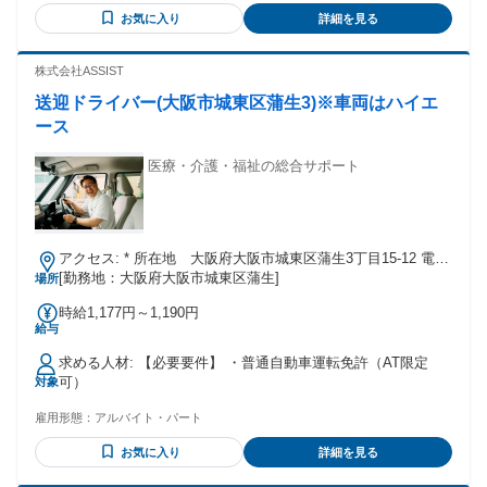
お気に入り
詳細を見る
株式会社ASSIST
送迎ドライバー(大阪市城東区蒲生3)※車両はハイエ
ース
医療・介護・福祉の総合サポート
アクセス: * 所在地 大阪府大阪市城東区蒲生3丁目15-12 電車
でのアクセス * Osaka Metro 長堀鶴見緑地線「蒲生四丁目
[勤務地：大阪府大阪市城東区蒲生]
場所
駅」から徒歩約3分 * 出口を出てから、西向き（城東警察署が
時給1,177円～1,190円
ある方向）へ徒歩約2分〜3分進んだ場所にあります（城東警
給与
察署の南西約20mに位置するメディカルビルの1階です）
求める人材: 【必要要件】 ・普通自動車運転免許（AT限定
可）
対象
雇用形態：
アルバイト・パート
お気に入り
詳細を見る