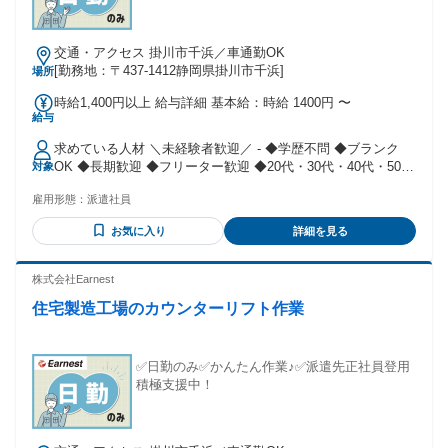
交通・アクセス 掛川市千浜／車通勤OK
[勤務地：〒437-1412静岡県掛川市千浜]
場所
時給1,400円以上 給与詳細 基本給：時給 1400円 〜
給与
求めている人材 ＼未経験者歓迎／ - ◆学歴不問 ◆ブランク
OK ◆長期歓迎 ◆フリーター歓迎 ◆20代・30代・40代・50代
対象
男女活躍中！ ◆ミドル・中高年スタッフも活躍中 - ✅高収入
雇用形態：
派遣社員
の仕事でたくさん稼ぎたい！ ✅正社員の仕事が決まるまでの
期間だけ ✅アルバイトやパートの経験しかない… という方も
お気に入り
詳細を見る
みなさん大歓迎です。
株式会社Earnest
住宅製造工場のカウンターリフト作業
✅日勤のみ✅かんたん作業♪✅派遣先正社員登用
積極支援中！