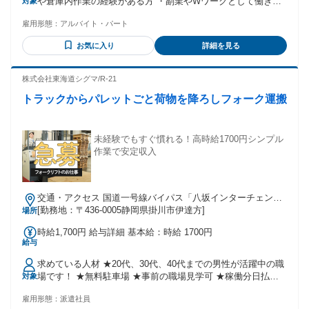
や倉庫内作業の経験がある方 ・副業やWワークとして働きた
対象
い方 ・ブランクがある方 【こんな方にピッタリ】 ・午後か
雇用形態：
アルバイト・パート
らゆっくり仕事を始めたい ・人と話すより作業に集中したい
・決まった手順で進める仕事が好き ・体を動かしながら働き
お気に入り
詳細を見る
たい ・本業と両立できる仕事を探している
株式会社東海道シグマ/R-21
トラックからパレットごと荷物を降ろしフォーク運搬
未経験でもすぐ慣れる！高時給1700円シンプル
作業で安定収入
交通・アクセス 国道一号線バイパス「八坂インターチェン
ジ」から車で2分
[勤務地：〒436-0005静岡県掛川市伊達方]
場所
時給1,700円 給与詳細 基本給：時給 1700円
給与
求めている人材 ★20代、30代、40代までの男性が活躍中の職
場です！ ★無料駐車場 ★事前の職場見学可 ★稼働分日払い
対象
ＯＫ(規定) ★カンタンWEB登録制！ 【株式会社東海道シグマ
雇用形態：
派遣社員
について】 ■地元静岡県の信頼を大切に35年以上の実績あり