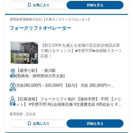
■当社ならではのきめ細かなスタッフフォローと小回りのきく
お気に入り
詳細を見る
サービスを提供 ■何よりも大切にしたいのはスタッフとの
「共感！」 ■共に考え、共に悩み、共に喜ぶ・・・そんな風
にいつもあなたに寄り添っていきたい ■専任スタッフがあな
濃飛倉庫運輸株式会社【大東ロジスティクスセンター】
たをサポート！派遣が初めてという方でも安心してご相談を
フォークリフトオペレーター
■居心地の良い職場で長く働けるよう人柄重視の採用 ■県内の
製造案件多数！ ■軽作業、事務、接客業、レジャー等異業界
から未経験スタートのスタッフ多数活躍中 ■お仕事開始以降
も営業とコーディネーターがサポート！ ■職場のお仕事状況
【創立100年を越える老舗の安定総合物流企業
や環境等を定期的にヒアリング ■時には勤務条件・環境の見
で働けるチャンス】■学歴不問■未経験スタート
直し等も派遣先へ交渉 ■頑張るあなたを万全のサポートで応
応援！
援！ ■PCセミナー、ビジネスマナー等、当社独自の研修の
他、PC系・医療系スクール等の優待割引制度も！
【最寄り駅】 ・菊川駅
[勤務地：静岡県掛川市大坂]
場所
月給280,000円～320,000円 【給与】 月給 280,000円〜
給与
320,000円 ※通勤手当、家族手当、役職手当は別途付きます。
※入社後は、評価制度に準じて昇給します。
【応募資格】 フォークリフト免許 【最終学歴】 不問 【メリ
ット】 #学歴不問 #社会保険完備 #交通費支給 #昇給あり #賞
対象
与あり #車通勤OK #経験者歓迎 #資格取得支援あり
雇用形態：
正社員
お気に入り
詳細を見る