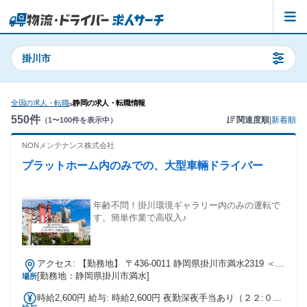
掛川市
全国の求人・転職
静岡の求人・転職情報
>
550
件
関連度順
|
新着順
（
1
〜
100
件を表示中）
NONメンテナンス株式会社
プラットホーム内のみでの、大型車輛ドライバー
年齢不問！掛川環境ギャラリー内のみの運転で
す。簡単作業で高収入♪
アクセス: 【勤務地】 〒436-0011 静岡県掛川市満水2319 ＜ア
クセス＞ 車でお越しの方 掛川バイパスをご利用の方： 千羽
[勤務地：静岡県掛川市満水]
場所
ICより車で3分 東名高速をご利用の方： 掛川ICより車で10
時給2,600円 給与: 時給2,600円 夜勤深夜手当あり（２２:００
分 または 菊川ICより車で10分 ※無料駐車場有