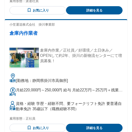
雇用形態：
派遣社員
たい方 ・重いものがニガテな方 ・化粧品が好きな方 ・新し
いことにチャレンジしたい方 ＜こんな方活躍中＞ ・パートや
お気に入り
詳細を見る
アルバイトとして活躍していた方 ・倉庫作業スタッフとし
て、勤務していた方 ・倉庫管理(倉庫/配送センター)で、在庫
や入出庫の作業経験がある方 ・フォークリフトオペレーター
小笠運送株式会社 掛川事業部
として、フォークリフト操作の経験がある方 ・目視検査やシ
倉庫内作業者
ール貼りなど自分のペースでコツコツ黙々と働きたい方 ・イ
ベント設営や撤去など体を動かすことが好きな方 ・飲食店や
サービス業を通じて、お客様とのコミュニケーションを大切
にしてきた方 ・建築・土木現場などで体を動かしてエネルギ
倉庫内作業／正社員／好環境／土日休み／
ッシュに働いていた方 ・工場などで製造補助や機械オペレー
OPENして約2年、掛川の新物流センターにて増
ターをやっていた方
員募集！
[勤務地：静岡県掛川市高御所]
場所
月給220,000円～250,000円 給与 月給22万円～25万円＋残業手
給与
当 ＊経験・能力を考慮の上決定いたします。
資格・経験 学歴・経験不問、要フォークリフト免許 要普通自
動車免許 35歳以下（職務経験不問）
対象
雇用形態：
正社員
お気に入り
詳細を見る