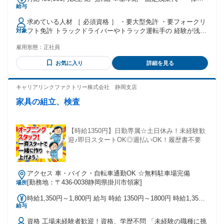
給与
当の総額 基本給：月給 18万6000円 〜 固定残業代：あり 1ヶ
月あたり8万5000円（固定残業時間：1ヶ月あたり60時間） 固
求めている人材 ［ 必須資格 ］ ・要大型免許 ・要フォークリ
定残業時間を超えた勤務時間については別途残業代を支給す
フト免許 トラックドライバーやトラック運転手の 経験が浅い
対象
る 【一律手当】 全員に一律で支払われる通勤・皆勤・家族手
方やブランクがある方もOK！ 免許をお持ちであれば未経験で
当金額：なし 全員に一律で支払われるその他手当金額：あり
雇用形態：
正社員
も大丈夫。 ご入社後は仕事の流れやポイントなど 丁寧にお教
1ヶ月あたり12万9000円 月給40万円以上(月給に一律第二本
えしますのでご安心下さい！ ★学歴不問 ★第二新卒歓迎
給・評価給手当12万9000円含) 【昇給】あり 【賞与】年2回
お気に入り
詳細を見る
★UIターン歓迎 ★ハローワークでお仕事探し中の方も◎ アル
・残業手当 ・交通費規定支給 ・各種手当 ・評価給
バイト・パートではなく正社員として 働きたい方応援！ こん
な経験がある方は経験を 活かしていただけます！ ＊大型トラ
キャリアリンクファクトリー株式会社 静岡支店
ック運転手や配送ドライバー の経験がある方 ＊業務委託ドラ
家具の組立、検査
イバーの経験がある方 ＊運送業・運送会社での勤務経験があ
る方 ＊配送配達の経験がある方
【時給1350円】日勤専属☆土日休み！未経験歓
迎♪即日スタートOK◎週払いOK！履歴書不要
アクセス 車・バイク・自転車通勤OK ☆無料駐車場完備
[勤務地：〒436-0038静岡県掛川市領家]
場所
時給1,350円～1,800円 給与 時給 1350円～1800円 時給1,350
給与
～1,800円+交通費支給(月3万円迄) 日払い週払いOK♪ 就業後、
最短2時間でお給料get！24時間コンビニで受け取りも可能 交
資格 工場未経験者歓迎！資格、学歴不問 「未経験の職種に挑