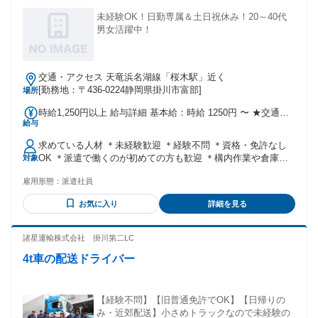
未経験OK！日勤専属＆土日祝休み！20～40代
男女活躍中！
交通・アクセス 天竜浜名湖線「桜木駅」近く
[勤務地：〒436-0224静岡県掛川市富部]
場所
時給1,250円以上 給与詳細 基本給：時給 1250円 〜 ★交通費
給与
規定支給 ★週払いあり／規定
求めている人材 ＊未経験歓迎 ＊経験不問 ＊資格・免許なし
OK ＊派遣で働くのが初めての方も歓迎 ＊構内作業や倉庫内
対象
作業、製造業、軽作業、 加工業の経験がある方は尚歓迎！ ＜
雇用形態：
派遣社員
こんな方にピッタリ＞ ◎長期でお仕事をしたい方 ◎高時給の
仕事で効率よく稼ぎたい方
お気に入り
詳細を見る
諸星運輸株式会社 掛川第二LC
4t車の配送ドライバー
【経験不問】【旧普通免許でOK】【日帰りの
み・近郊配送】小さめトラックなので未経験の