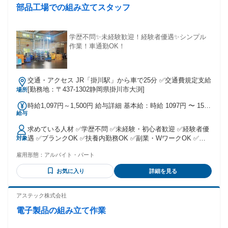
部品工場での組み立てスタッフ
学歴不問✨未経験歓迎！経験者優遇✨シンプル
作業！車通勤OK！
交通・アクセス JR「掛川駅」から車で25分 ✅交通費規定支給
[勤務地：〒437-1302静岡県掛川市大渕]
場所
時給1,097円～1,500円 給与詳細 基本給：時給 1097円 〜 1500
給与
円 ※残業代別途支給
求めている人材 ✅学歴不問 ✅未経験・初心者歓迎 ✅経験者優
遇 ✅ブランクOK ✅扶養内勤務OK ✅副業・WワークOK ✅フ
対象
リーター歓迎 ✅主婦・主夫歓迎 【こんな方にピッタリ】 ⭐コ
雇用形態：
アルバイト・パート
ツコツ・モクモク作業が好きな方 ⭐未経験から工場のお仕事
に挑戦したい方 ⭐家庭やプライベートと両立して働きたい方
お気に入り
詳細を見る
⭐短時間勤務で無理なく働きたい方 ⭐久しぶりにお仕事復帰を
お考えの方 ⭐スキマ時間を有効活用したい方 ⭐決められた作
業を丁寧に進められる方 ⭐長く安定して働ける職場を探して
アステック株式会社
いる方
電子製品の組み立て作業