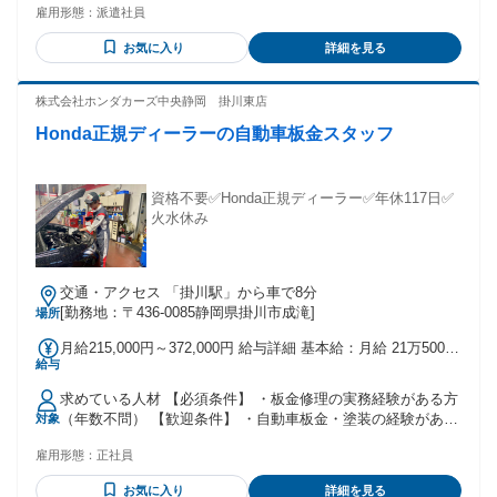
雇用形態：
派遣社員
・男女スタッフ多数活躍中 ⭐まずはお気軽にご連絡くださ
い！
お気に入り
詳細を見る
株式会社ホンダカーズ中央静岡 掛川東店
Honda正規ディーラーの自動車板金スタッフ
資格不要✅Honda正規ディーラー✅年休117日✅
火水休み
交通・アクセス 「掛川駅」から車で8分
[勤務地：〒436-0085静岡県掛川市成滝]
場所
月給215,000円～372,000円 給与詳細 基本給：月給 21万5000
給与
円 〜 37万2000円 固定残業代：なし 【一律手当】 全員に一律
で支払われる通勤・皆勤・家族手当金額：なし 全員に一律で
求めている人材 【必須条件】 ・板金修理の実務経験がある方
支払われるその他手当金額：なし 上記給与は最低限の給与と
（年数不問） 【歓迎条件】 ・自動車板金・塗装の経験がある
対象
なります。 年齢・能力を考慮して決定しますので、 ご安心く
方 【こんな方にピッタリ】 ・一台ずつ丁寧に仕上げたい方
ださいね♪ 昇給・賞与有
雇用形態：
正社員
・周囲と連携しながら作業を進められる方 ・技術を磨きなが
ら長く働きたい方 ・安定した職場へ転職したい方
お気に入り
詳細を見る