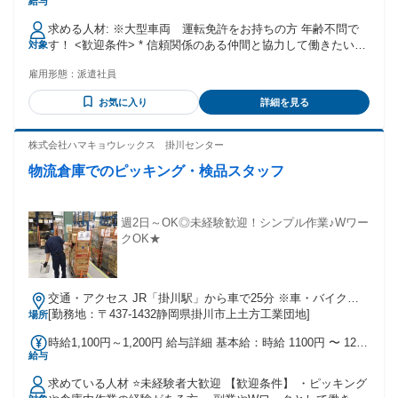
給与
～５：００）６時間 （２４:００～１：００の１時間休憩）
※スキル・経験を評価し給与金額を決定いたしますので、遠
求める人材: ※大型車両 運転免許をお持ちの方 年齢不問で
慮なくご相談ください。
す！ <歓迎条件> * 信頼関係のある仲間と協力して働きたい方
対象
* 安定した環境でコツコツ技術を磨いていきたい方。 * モノづ
雇用形態：
派遣社員
くりが好きな方 * 伸びていく組織で、のびのびと働きたい方 *
お互いをリスペクトして働ける職場が好きな方 * 気持ちよい
お気に入り
詳細を見る
職場をつくるために周りに働きかけられる方 * ブランクOK *
ハローワークで仕事をお探し中の方も歓迎 ---------------------------
-----
株式会社ハマキョウレックス 掛川センター
物流倉庫でのピッキング・検品スタッフ
週2日～OK◎未経験歓迎！シンプル作業♪Wワー
クOK★
交通・アクセス JR「掛川駅」から車で25分 ※車・バイク・
自転車通勤OK
[勤務地：〒437-1432静岡県掛川市上土方工業団地]
場所
時給1,100円～1,200円 給与詳細 基本給：時給 1100円 〜 1200
給与
円
求めている人材 ⭐未経験者大歓迎 【歓迎条件】 ・ピッキング