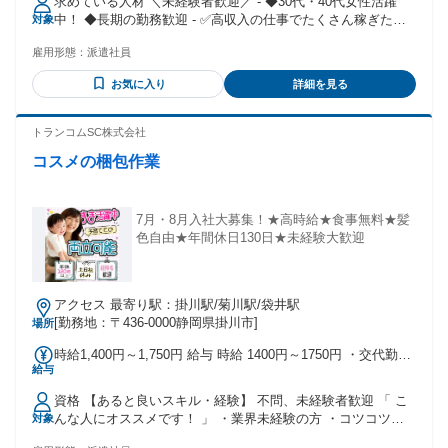
求めている人材 ＼未経験者歓迎／ - ◆30代・40代女性活躍
中！ ◆長期の勤務歓迎 - ✅高収入の仕事でたくさん稼ぎた
対象
い！ ✅正社員の仕事が決まるまでの期間だけ ✅アルバイトや
雇用形態：
派遣社員
パートの経験しかない… という方もみなさん大歓迎です。
お気に入り
詳細を見る
トランコムSC株式会社
コスメの梱包作業
7月・8月入社大募集！★高時給★食事無料★髪
色自由★年間休日130日★未経験大歓迎
アクセス 最寄り駅：掛川駅/菊川駅/袋井駅
[勤務地：〒436-0000静岡県掛川市]
場所
時給1,400円～1,750円 給与 時給 1400円～1750円 ・交代勤務
給与
手当(※規定あり) ・交通費全額支給(※規定あり) ・速払いサー
ビス対応可 交通費：交通費支給
資格 【あると良いスキル・経験】 不問、未経験者歓迎 「 こ
んな人にオススメです！ 」 ・業界未経験の方 ・コツコツ、
対象
モクモク軽作業が好きな方 ・プライベートな時間を大切にし