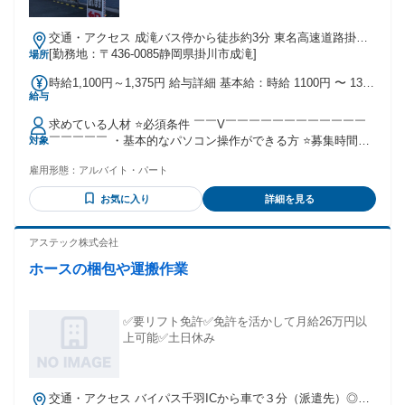
交通・アクセス 成滝バス停から徒歩約3分 東名高速道路掛川
ICから車で約10分
[勤務地：〒436-0085静岡県掛川市成滝]
場所
時給1,100円～1,375円 給与詳細 基本給：時給 1100円 〜 1375
給与
円
求めている人材 ⭐必須条件 ￣￣V￣￣￣￣￣￣￣￣￣￣￣￣
￣￣￣￣￣ ・基本的なパソコン操作ができる方 ⭐募集時間帯
対象
￣￣V￣￣￣￣￣￣￣￣￣￣￣￣￣￣￣￣￣ (1)10：00～18：
雇用形態：
アルバイト・パート
00 (2)18：00～翌2：00（日曜日・月曜日） (3)2：00～10：00
・土曜・日曜に働ける方歓迎 ⭐歓迎条件 ￣￣V￣￣￣￣￣￣
お気に入り
詳細を見る
￣￣￣￣￣￣￣￣￣￣￣ ・コンビニでの勤務経験がある方 ・
工場勤務の経験がある方 ・本、DVD、コミックが好きな方 ・
夜間勤務の経験がある方 ・レジ経験のある方 ⭐こんな方にお
アステック株式会社
すすめ ￣￣V￣￣￣￣￣￣￣￣￣￣￣￣￣￣￣￣￣ ・接客と
ホースの梱包や運搬作業
裏方作業の両方を経験したい方
✅要リフト免許✅免許を活かして月給26万円以
上可能✅土日休み
交通・アクセス バイパス千羽ICから車で３分（派遣先）◎車