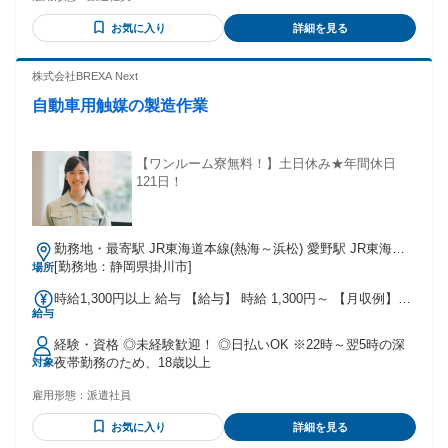
するので大丈夫☘ ┏━━━━━━━━━━━┓ ✨こんな経験
お気に入り
詳細を見る
活かせます♪✨ ┗━Ｖ━━━━━━━━━┛ ルート配送や、
ドライバー、ルート営業 ルート集配、配送、デリバリー、配
達 タクシードライバー、運転手など！ ✧近しい業種の経験と
株式会社BREXA Next
して、 製造や倉庫管理、工場勤務、 配送やフォークリフトオ
自動車用触媒の製造作業
ペレーター 梱包作業などで活躍していた方など 正社員・短期
スタッフ、 アルバイト・契約社員、 パート・委託・嘱託など
問わず様々な キャリアをお持ちのスタッフが活躍中❗
◌◍┈┈┈┈┈┈┈┈┈┈┈┈┈┈┈⿻*.· ✅長期歓迎！長く働ける職場✨ ✅
【ワンルーム寮無料！】土日休み★年間休日
フリーター歓迎！シフト相談随時OK！ ✅経験者歓迎／経験
121日！
者・有資格者歓迎！ ✅年齢不問でご活躍頂けます！ ✅経験不
問／第二新卒歓迎します ✅学歴不問(中卒・高卒歓迎) ✅ミド
ル活躍中！✅U・Iターン歓迎 ✅フルタイム歓迎
勤務地・最寄駅 JR東海道本線(熱海～浜松) 愛野駅 JR東海道
本線(熱海～浜松)/愛野駅,車,30分 ※最寄り停留所から徒歩で
[勤務地：静岡県掛川市]
場所
15分 ★工場敷地外に無料駐車場あり
時給1,300円以上 給与 【給与】 時給 1,300円～ 【月収例】
給与
240000円～260000円 ※試用期間あり(2週間)時給変動なし ※
月収例は3交替の場合となります。 【交通費】 ※月3万円まで
経験・資格 ◎未経験歓迎！ ◎日払いOK ※22時～翌5時の深
支給
夜帯勤務のため、18歳以上
対象
雇用形態：
派遣社員
お気に入り
詳細を見る