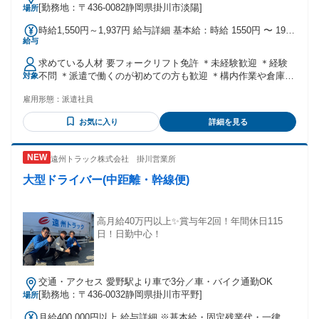
通勤ＯＫ！
[勤務地：〒436-0082静岡県掛川市淡陽]
場所
時給1,550円～1,937円 給与詳細 基本給：時給 1550円 〜 1937
給与
円 ＊通常時給1550円～ ＊深夜時給1937円～ ★交通費規定支
給 ★週払いあり／規定
求めている人材 要フォークリフト免許 ＊未経験歓迎 ＊経験
不問 ＊派遣で働くのが初めての方も歓迎 ＊構内作業や倉庫内
対象
作業、製造業、軽作業、 加工業の経験がある方は尚歓迎！ ＜
雇用形態：
派遣社員
こんな方にピッタリ＞ ◎長期でお仕事をしたい方 ◎高時給の
仕事で効率よく稼ぎたい方 ◎フォークリフトの仕事を探して
お気に入り
詳細を見る
いる方 ◎未経験者歓迎の仕事を探している方
遠州トラック株式会社 掛川営業所
大型ドライバー(中距離・幹線便)
高月給40万円以上✨賞与年2回！年間休日115
日！日勤中心！
交通・アクセス 愛野駅より車で3分／車・バイク通勤OK
[勤務地：〒436-0032静岡県掛川市平野]
場所
月給400,000円以上 給与詳細 ※基本給・固定残業代・一律手