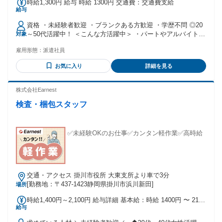
時給1,300円 給与 時給 1300円 交通費：交通費支給
給与
資格 ・未経験者歓迎 ・ブランクある方歓迎 ・学歴不問 ◎20
～50代活躍中！ ＜こんな方活躍中＞ ・パートやアルバイトと
対象
して活躍していた方 ・倉庫作業スタッフとして、勤務してい
雇用形態：
派遣社員
た方 ・倉庫管理(倉庫/配送センター)で、在庫や入出庫の作業
経験がある方 ・フォークリフトオペレーターとして、フォー
お気に入り
詳細を見る
クリフト操作の経験がある方 ・目視検査やシール貼りなど自
分のペースでコツコツ黙々と働きたい方 ・イベント設営や撤
去など体を動かすことが好きな方 ・飲食店やサービス業を通
株式会社Earnest
じて、お客様とのコミュニケーションを大切にしてきた方 ・
検査・梱包スタッフ
建築・土木現場などで体を動かしてエネルギッシュに働いて
いた方 ・工場などで製造補助や機械オペレーターをやってい
た方
✅未経験OKのお仕事✅カンタン軽作業✅高時給
交通・アクセス 掛川市役所 大東支所より車で3分
[勤務地：〒437-1423静岡県掛川市浜川新田]
場所
時給1,400円～2,100円 給与詳細 基本給：時給 1400円 〜 2100
給与
円 時給1400円（時間外・深夜手当あり） +交通費規定支給 ◎
稼働分前払可(規定) ◎入社から3ヶ月間の試用期間中は1350円