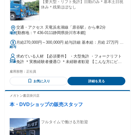
【要大型・リフト免許】日勤のみ＊基本土日祝
休み＊残業ほぼなし
交通・アクセス 天竜浜名湖線「原谷駅」から車2分
[勤務地：〒436-0111静岡県掛川市本郷]
場所
月給270,000円～300,000円 給与詳細 基本給：月給 27万円 〜
給与
30万円 固定残業代：なし 【一律手当】 全員に一律で支払わ
れる通勤・皆勤・家族手当金額：なし 全員に一律で支払われ
求めている人材 【必須要件】 ・大型免許 ・フォークリフト
るその他手当金額：なし ※給与は実務経験を考慮し決定しま
免許 ＊実務経験者優遇◎ ＊未経験者歓迎 【こんな方にピッ
対象
す （実務経験により大幅UPも可能！） ・昇給あり ・賞与あ
タリ】 ・夜勤や長距離運転から日勤へ働き方を変えたい方 ・
り
雇用形態：
正社員
経験を活かして安定企業へ転職したい方 ・身体への負担を抑
えて長く働きたい方 ・家族との時間を大切にしたい方 ・安全
お気に入り
詳細を見る
運転を大切にできる方 ・トラック運転手、ゴミ収集などの経
験をお持ちの方
メガトン書店掛川店
本・DVDショップの販売スタッフ
フルタイムで働ける方歓迎