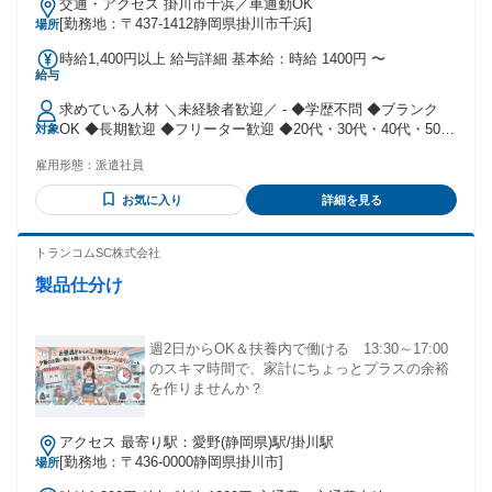
交通・アクセス 掛川市千浜／車通勤OK
[勤務地：〒437-1412静岡県掛川市千浜]
場所
時給1,400円以上 給与詳細 基本給：時給 1400円 〜
給与
求めている人材 ＼未経験者歓迎／ - ◆学歴不問 ◆ブランク
OK ◆長期歓迎 ◆フリーター歓迎 ◆20代・30代・40代・50代
対象
男女活躍中！ ◆ミドル・中高年スタッフも活躍中 - ✅高収入
雇用形態：
派遣社員
の仕事でたくさん稼ぎたい！ ✅正社員の仕事が決まるまでの
期間だけ ✅アルバイトやパートの経験しかない… という方も
お気に入り
詳細を見る
みなさん大歓迎です。
トランコムSC株式会社
製品仕分け
週2日からOK＆扶養内で働ける 13:30～17:00
のスキマ時間で、家計にちょっとプラスの余裕
を作りませんか？
アクセス 最寄り駅：愛野(静岡県)駅/掛川駅
[勤務地：〒436-0000静岡県掛川市]
場所