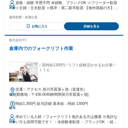
資格・経験 学歴不問 未経験、ブランクOK ☆フリーター歓迎
☆主婦・主夫歓迎 ☆既卒・第二新卒歓迎 【海外国籍の方】
対象
◎就労可能なビザをお持ちの方 ◎日本語能力試験N2以上保有
雇用形態：
派遣社員
の方
お気に入り
詳細を見る
株式会社ITC
倉庫内でのフォークリフト作業
✅高時給1300円✅リフト経験活かせるお仕事✅
ＩＴＣ
交通・アクセス 掛川市菖蒲ヶ池（派遣先）
[勤務地：〒436-0040静岡県掛川市菖蒲ヶ池]
場所
時給1,300円 給与詳細 基本給：時給 1300円
給与
求めている人材 ✅フォークリフト免許ある方は優遇 ※免許な
い方も採用可能です！ ・未経験者歓迎 ・ブランクOK ・経験
対象
者歓迎 ・フリーター歓迎 ・20代、30代、40代、50代活躍中