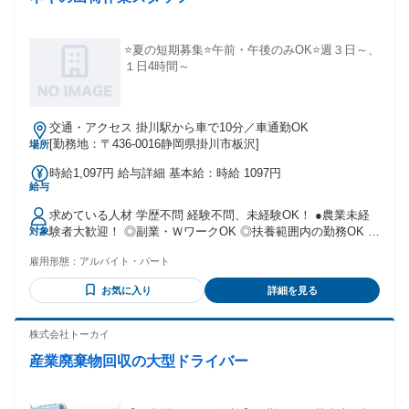
⭐夏の短期募集⭐午前・午後のみOK⭐週３日～、
１日4時間～
交通・アクセス 掛川駅から車で10分／車通勤OK
[勤務地：〒436-0016静岡県掛川市板沢]
場所
時給1,097円 給与詳細 基本給：時給 1097円
給与
求めている人材 学歴不問 経験不問、未経験OK！ ●農業未経
験者大歓迎！ ◎副業・ＷワークOK ◎扶養範囲内の勤務OK ◎
対象
久しぶりの仕事復帰・ブランクOK ＼ こんな方にピッタリ！
雇用形態：
アルバイト・パート
／ ✨家事の合間に無理なく働きたい ✨家庭と両立しながら働
きたい ✨他の仕事と両立しながら働きたい ✨スキマ時間を有
お気に入り
詳細を見る
効活用したい ✨未経験からできる仕事を探している
株式会社トーカイ
産業廃棄物回収の大型ドライバー