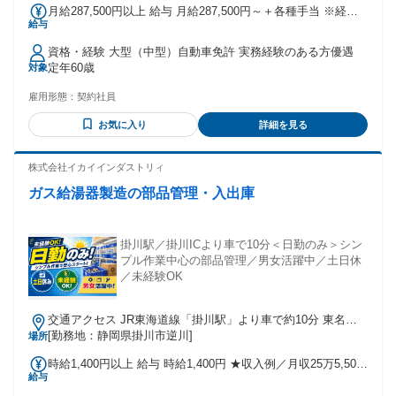
月給287,500円以上 給与 月給287,500円～＋各種手当 ※経験
給与
や資格考慮の上、決定します ※基本給以外にその他各種手当
あり ※残業代は別途支給します ＜月収例＞ 384,740円 ＋ 交
資格・経験 大型（中型）自動車免許 実務経験のある方優遇
通費全額支給（規定あり） ＝287,500円 ＋ 時間外（時間外
定年60歳
対象
88,000円・深夜9,240円※時間外40時間、深夜21時間の場合）
雇用形態：
契約社員
お気に入り
詳細を見る
株式会社イカイインダストリィ
ガス給湯器製造の部品管理・入出庫
掛川駅／掛川ICより車で10分＜日勤のみ＞シン
プル作業中心の部品管理／男女活躍中／土日休
／未経験OK
交通アクセス JR東海道線「掛川駅」より車で約10分 東名高
速道路「掛川IC」より車で約10分
[勤務地：静岡県掛川市逆川]
場所
時給1,400円以上 給与 時給1,400円 ★収入例／月収25万5,500
給与
円（残業10h、月20日勤務＋休日出勤1日）