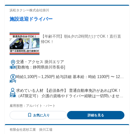
浜松タクシー株式会社掛川
施設送迎ドライバー
【年齢不問】朝&夕の2時間だけでOK！直行直
帰OK！
交通・アクセス 掛川エリア
[勤務地：静岡県掛川市長谷]
場所
時給1,100円～1,250円 給与詳細 基本給：時給 1100円 〜 1250
給与
円
求めている人材 【必須条件】 普通自動車免許があればOK！
（AT限定可） 介護の資格やドライバー経験は一切問いませ
対象
ん。 【こんな方にピッタリなお仕事です】 ・安全運転を心が
雇用形態：
アルバイト・パート
けられる方 ・利用者さんに丁寧な挨拶や対応ができる方 ・難
しい介助よりも「運転」で人の役に立ちたい方 【現在、こん
お気に入り
詳細を見る
な方々が活躍中！】 Wワーカーさん： 本業の前後のスキマ時
間を有効活用。 主婦(夫)さん： 子育てが落ち着き、短時間だ
け復帰。 40代・50代の方： 「体力仕事はキツくなってきたけ
有限会社若杉工業 掛川工場
ど、まだ働きたい」と異業種から転職。