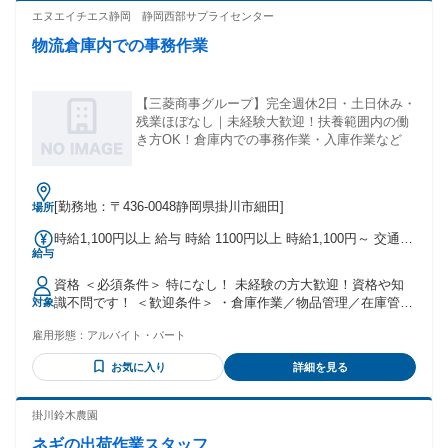
エヌエイチエス静岡 静岡西部サプライセンター
物流倉庫内での事務作業
【三菱商事グループ】完全週休2日・土日休み・
残業ほぼなし｜未経験大歓迎！扶養範囲内の働
き方OK！倉庫内での事務作業・入庫作業など
[勤務地：〒436-0048静岡県掛川市細田]
場所
時給1,100円以上 給与 時給 1100円以上 時給1,100円～ 交通
給与
費：交通費支給
資格 ＜必須条件＞ 特になし！ 未経験の方大歓迎！資格や知
識不問です！ ＜歓迎条件＞ ・倉庫作業／物品管理／在庫管理
対象
などの経験がある方 ・ブランクのある方も歓迎 ・ハローワー
雇用形態：
アルバイト・パート
クでお仕事お探し中の方も歓迎 ・学歴不問！中卒・高卒OK
・資格不要・経験不問 ・フリーター歓迎 ・長期勤務できる方
お気に入り
詳細を見る
・副業、WワークOK ・ミドル世代も活躍中 ＜こんな方もぜ
ひ＞ ・子育てと両立したい方 お子様の急な体調不良や家庭の
用事でのお休み調整もOK！
掛川鈴木農園
ネギの出荷作業スタッフ