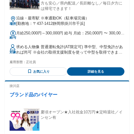
方も安心／県内配送／長距離なし／毎日夕方に
は帰宅できます！
沿線・最寄駅 ※車通勤OK（駐車場完備）
[勤務地：〒437-1412静岡県掛川市千浜]
場所
月給250,000円～300,000円 給与 月給：250,000円 〜 300,000
給与
円 固定残業：なし 賞与：年2回 試用期間 試用期間：あり 期
間：6ヵ月 条件：本採用時と同様
求める人物像 普通運転免許(AT限定可) 準中型、中型免許があ
れば尚可 ※会社の取得支援制度を使って中型を取得できま
対象
す。 経験不問 学歴不問、転職回数不問 I・Uターン希望の方
雇用形態：
正社員
も歓迎です！ 現在県外にいる方については 面接方法や入社日
などご相談下さい。
お気に入り
詳細を見る
掛川店
ブランド品のバイヤー
夏頃オープン★入社祝金10万円★定時退社／イ
ンセン有