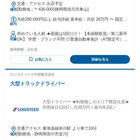
交通・アクセス 出店予定
[勤務地：〒436-0001静岡県掛川市東山]
場所
月給280,000円以上 給与詳細 基本給：月給 28万円 〜 固定残
給与
業代：あり 【一律手当】 全員に一律で支払われる通勤・皆
勤・家族手当金額：なし 全員に一律で支払われるその他手当
求めている人材 ★面接は1回だけ！ 【未経験歓迎／第二新卒
金額：なし ■月給28万円～35万円以上＋役職手当＋インセン
OK】 学歴・ブランク不問 ◎普通自動車免許（AT限定可）も
対象
ティブ ※固定残業代32時間/60,000円分を含む <副店長> 月給
活かせます ★知識や経験は一切不要！ 「ブランドに詳しくな
30万円以上 <店長> 月給35万円以上 ◆インセンティブで大幅
雇用形態：
正社員
いけど興味はある」 「接客を初めてチャレンジしたい」 そん
に収入アップ！ 店舗の目標売上を仲間と一緒に目指し、その
な方も大歓迎。イチから丁寧に教えるので安心です。 査定と
達成率に応じて、毎月インセンティブが支給されます。先輩
お気に入り
詳細を見る
いう一生使えるスキルも身につきます！ ＜こんな経験活かせ
メンバーの多くが、入社3～6ヶ月で初達成し、年間80万円を
ます！＞ 不動産営業、保険営業、百貨店の販売スタッフ 飲食
超えるインセンティブをGETしています！
店の接客スタッフ、その他営業経験
ロジスティード中部株式会社
大型トラックドライバー
大型ドライバー ★転勤無しのエリア限定社員★
年間休日120日＼月38万円＋賞与年2回／
交通アクセス 東海道線掛川駅 より車で10分
[勤務地：静岡県掛川市逆川]
場所