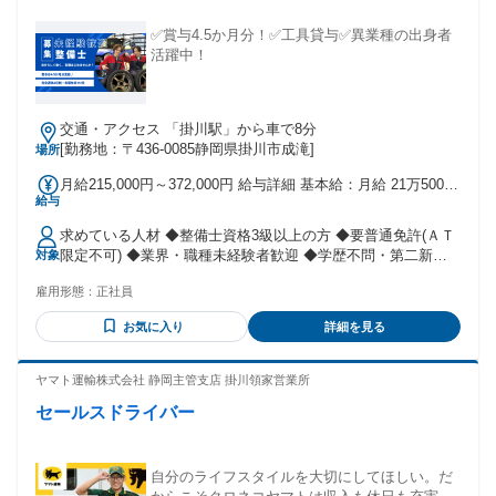
✅賞与4.5か月分！✅工具貸与✅異業種の出身者
活躍中！
交通・アクセス 「掛川駅」から車で8分
[勤務地：〒436-0085静岡県掛川市成滝]
場所
月給215,000円～372,000円 給与詳細 基本給：月給 21万5000
給与
円 〜 37万2000円 固定残業代：なし 【一律手当】 全員に一律
で支払われる通勤・皆勤・家族手当金額：なし 全員に一律で
求めている人材 ◆整備士資格3級以上の方 ◆要普通免許(ＡＴ
支払われるその他手当金額：なし 上記給与は最低限の給与と
限定不可) ◆業界・職種未経験者歓迎 ◆学歴不問・第二新卒
対象
なります。 年齢・能力を考慮して決定しますので、 ご安心く
歓迎 ＜ こんな方は大歓迎！ ＞ □工場で働く製造業から 車業
ださいね♪ 昇給・賞与有
雇用形態：
正社員
界へキャリアチェンジしたい方 □夜勤がなく、日勤で働きた
い方 □整備士デビューしたい方 □コツコツと真面目に働ける方
お気に入り
詳細を見る
□土日休みが欲しい方 □第二新卒歓迎 □経験不問 ✅ 入社後の
流れ（例） ▶ 1ヶ月目 ・洗車や納車準備など、 簡単な作業か
らスタート ・整備の流れを動画＆OJTで学びながら、 先輩の
ヤマト運輸株式会社 静岡主管支店 掛川領家営業所
隣でサポート！ ▶ 2～3ヶ月目 ・タイヤ・オイル交換など軽
セールスドライバー
整備を担当 ・手順に沿った作業なので、 製造業経験も活かせ
ます！ ▶ 4ヶ月目～ ・車検・点検業務も段階的にチャレンジ
・国家資格（2級整備士／検査員）取得もサポート
自分のライフスタイルを大切にしてほしい。だ