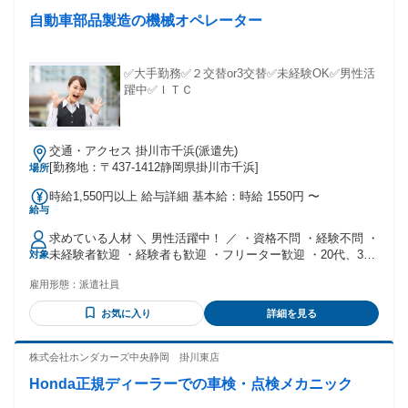
自動車部品製造の機械オペレーター
✅大手勤務✅２交替or3交替✅未経験OK✅男性活
躍中✅ＩＴＣ
交通・アクセス 掛川市千浜(派遣先)
[勤務地：〒437-1412静岡県掛川市千浜]
場所
時給1,550円以上 給与詳細 基本給：時給 1550円 〜
給与
求めている人材 ＼ 男性活躍中！ ／ ・資格不問 ・経験不問 ・
未経験者歓迎 ・経験者も歓迎 ・フリーター歓迎 ・20代、30
対象
代、40代、50代活躍中 ・ブラジル人活躍中 ・ベトナム人活躍
雇用形態：
派遣社員
中 ・フィリピン人活躍中 ・中国人活躍中 ・ネパール人活躍
中 ・日本語が苦手でも大丈夫 ・在留資格をお持ちの方も活躍
お気に入り
詳細を見る
中
株式会社ホンダカーズ中央静岡 掛川東店
Honda正規ディーラーでの車検・点検メカニック