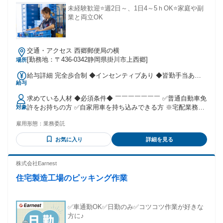
未経験歓迎⭐週2日～、1日4～5ｈOK⭐家庭や副
業と両立OK
交通・アクセス 西郷郵便局の横
[勤務地：〒436-0342静岡県掛川市上西郷]
場所
給与詳細 完全歩合制 ◆インセンティブあり ◆皆勤手当あり
給与
◆ガソリン代規定支給 (1km／25円)
求めている人材 ◆必須条件◆ ￣￣￣￣￣￣￣ ✅普通自動車免
許をお持ちの方 ✅自家用車を持ち込みできる方 ※宅配業務に
対象
使用するためお願いしております ◆歓迎条件◆ ￣￣￣￣￣￣
雇用形態：
業務委託
￣ ✅未経験OK！ ✅ブランクOK！ ✅主婦・主夫歓迎！ ✅シニ
ア応援！ ✅フリーター歓迎！ ✅WワークOK！お気軽に相談く
お気に入り
詳細を見る
ださい！ ◆こんな方に向いています◆ ￣￣￣￣￣￣￣￣￣￣
￣￣￣￣ ⭐自分のペースで働きたい方 ⭐配達の仕事に興味を
お持ちの方 ⭐車の運転が好きな方 ⭐人と話すことが好きな方
株式会社Earnest
住宅製造工場のピッキング作業
✅車通勤OK✅日勤のみ✅コツコツ作業が好きな
方に♪