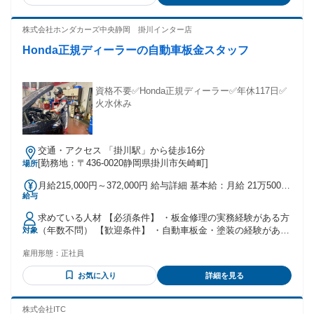
株式会社ホンダカーズ中央静岡 掛川インター店
Honda正規ディーラーの自動車板金スタッフ
資格不要✅Honda正規ディーラー✅年休117日✅
火水休み
交通・アクセス 「掛川駅」から徒歩16分
[勤務地：〒436-0020静岡県掛川市矢崎町]
場所
月給215,000円～372,000円 給与詳細 基本給：月給 21万5000
給与
円 〜 37万2000円 固定残業代：なし 【一律手当】 全員に一律
で支払われる通勤・皆勤・家族手当金額：なし 全員に一律で
求めている人材 【必須条件】 ・板金修理の実務経験がある方
支払われるその他手当金額：なし 上記給与は最低限の給与と
（年数不問） 【歓迎条件】 ・自動車板金・塗装の経験がある
対象
なります。 年齢・能力を考慮して決定しますので、 ご安心く
方 【こんな方にピッタリ】 ・一台ずつ丁寧に仕上げたい方
ださいね♪ 昇給・賞与有
雇用形態：
正社員
・周囲と連携しながら作業を進められる方 ・技術を磨きなが
ら長く働きたい方 ・安定した職場へ転職したい方
お気に入り
詳細を見る
株式会社ITC