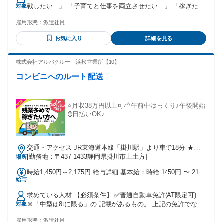
通費：交通費支給 交通費規定支給（月3万円まで）
戦したい…」 「子育てと仕事を両立させたい…」 「稼ぎた
対象
い！」「土日休みがいい...」等、 お仕事に関するお悩みをお
雇用形態：
派遣社員
持ちの方はぜひご相談ください。 履歴書・志望動機不要☆私
服でOK！ 電話、WEB、LINEで求人のご相談もOK◎お気軽に
お気に入り
詳細を見る
ご応募ください！
株式会社アルバクルー 浜松営業所【10】
コンビニへのルート配送
⭐月収38万円以上可⛅午前中ゆっくり♪午後開始
⌚日払いOK♪
交通・アクセス JR東海道本線「掛川駅」より車で18分 ★交
通費支給 ★車通勤OK（無料駐車場あり）
[勤務地：〒437-1433静岡県掛川市上土方]
場所
時給1,450円～2,175円 給与詳細 基本給：時給 1450円 〜 2175
給与
円 ★時給1450円～ ※残業の際：時給2175円
求めている人材 【必須条件】 ✅普通自動車免許(AT限定可)
※「中型は8tに限る」の 記載があるもの。 上記の免許でない
対象
場合は要中型免許 ⭐「お仕事自体が久しぶり…」 という方も
雇用形態：
派遣社員
安心してください♪ 慣れるまで先輩スタッフが 丁寧にお教え