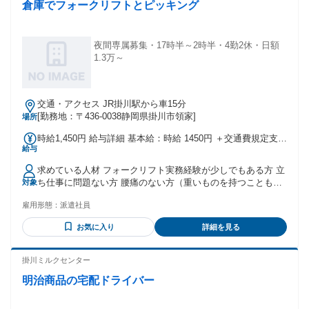
倉庫でフォークリフトとピッキング
夜間専属募集・17時半～2時半・4勤2休・日額
1.3万～
交通・アクセス JR掛川駅から車15分
[勤務地：〒436-0038静岡県掛川市領家]
場所
時給1,450円 給与詳細 基本給：時給 1450円 ＋交通費規定支給
給与
22時以降は夜勤割り増しあり
求めている人材 フォークリフト実務経験が少しでもある方 立
ち仕事に問題ない方 腰痛のない方（重いものを持つこともあ
対象
るため） 長く安定して働きたい方
雇用形態：
派遣社員
お気に入り
詳細を見る
掛川ミルクセンター
明治商品の宅配ドライバー