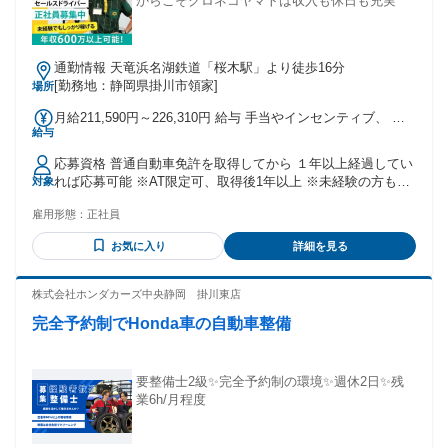
からこそクロネコヤマトは収入も休日も充実
通勤情報 天竜浜名湖鉄道「桜木駅」より徒歩16分
[勤務地：静岡県掛川市領家]
場所
月給211,590円～226,310円 給与 手当やインセンティブ、 年
給与
次昇給で、高収入を実現 月給 211,590円～226,310円 基本給
＋インセンティブ ＋地域手当 月収・年収例 30歳、残業25時
応募資格 普通自動車免許を取得してから １年以上経過してい
間、扶養あり (配偶者+子2人) 入社１年目 月収38万円／年収
れば応募可能 ※AT限定可、取得後1年以上 ※未経験の方も歓
対象
481万円 入社５年目 月収41万円／年収599万円 30歳、残業25
迎します ８割の方が運転職未経験 充実した研修で安心して
時間、独身 入社１年目 月収34万円／年収431万円 入社５年目
雇用形態：
正社員
働き始められます
月収37万円／年収549万円 ※試用期間あり 試用期間９か月 試
用期間中は本採用と同条件 通勤手当 1ヶ月分の定期代相当額
お気に入り
詳細を見る
※社内規定による 昇給・昇格 半期に１回の昇給、 １年間に
１回昇格のチャンスあり 賞与 半期賞与年2回 業績及び人事評
株式会社ホンダカーズ中央静岡 掛川東店
価に応じて決定 ※社内規定による
完全予約制でHonda車の自動車整備
要整備士2級✨完全予約制の環境✨週休2日✨残
業6h/月程度