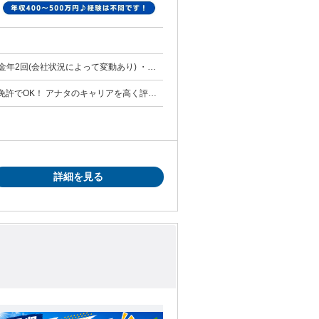
給制度あり 【充実の各種手当】
1人(5,000円/月) ・子供2人目以降(2,000
00円/月) ●残業手当 ●深夜手当 ●通勤手当 ド
応相
えたというドライバーさんも多数います♪
詳細を見る