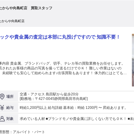
便をお掛けいたしますが、 何卒ご了承くださいますよう お願い申し上げます。
たからや向島町店 買取スタッフ
――――――――――――――――― ―――――――――――――――――――
たからや向島町店
ックや貴金属の査定は本部に丸投げですので 知識不要！
事内容 貴金属、ブランドバッグ、切手、テレカ等の買取業務をお任せします。
店されたお客様の商品の写真を撮って送るだけでＯＫ！ 難しい作業はないの
、未経験でも安心して始められます♪出張買取もあります！ 体力的にはとても楽
品を買い取る時に大事な目利きの技術は不要です。 お気軽にご応
ください。
交通・アクセス 島田駅から徒歩20分
場所
[勤務地：〒427-0045静岡県島田市向島町]
時給1,200円以上 給与詳細 基本給：時給 1200円 〜 昇給あります。
給与
求めている人材 ■ブランドモノや貴金属に詳しくない方でもＯＫ！ ■未
対象
さんも大歓迎 貴金属やブランドバッグの買取スタッフ募集☆ 業務内容は、お客様が持ってきた商品の写真を撮っ
て送るだけ! 未経験からでも安心してスタートできます♪ ※先に応募
用形態：
アルバイト・パート
だき、 採用者が決まり次第募集を終了させていただく場合がございま