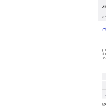
不
お
お
バ
仕
来
で
な仕事です◎ 商
募
雇