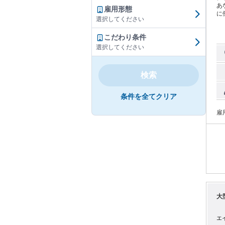
あ
雇用形態
に
選択してください
あな
く
こだわり条件
作業
港
選択してください
オ
ム
ム
検索
ど
ば
で
条件を全てクリア
場
す
雇
レ
で
作
遇
仕
く通えます。 <
さ
です
な
く
大
エ