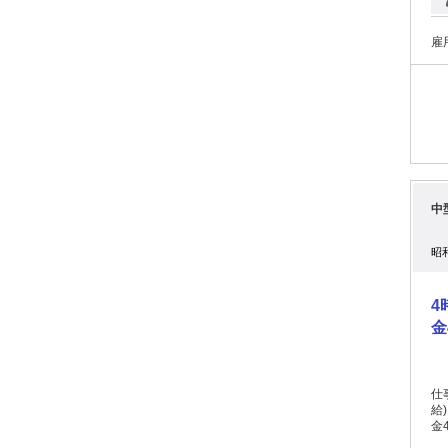
す
【
定
雇
り 【働き方】働きやすい日勤固定！ ✅8:00～17:00（休憩1時間） ✅残業1日1～2
時
曜
日休み 【勤務地】 株式会社カネセ
焼
勤はありません
で！▼
ど
す
～～～～～～
中
ッ
ト
お
昭
ず
ネセイ
￣
4
って
内
金
て
下
し
す。 《資格や経験が活きます！》 ￣￣￣￣￣￣￣
仕事内
ト
給) ●年収約400～550万円(車格・コースによる) ●正社員登用あり(最短1年
の経
金40万円/
￣
(お気軽に