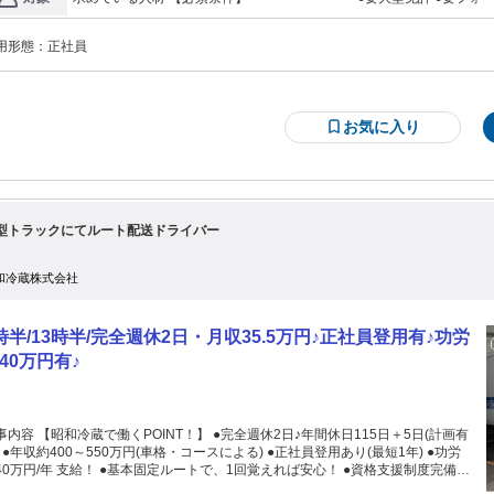
！ 《7tトラックドライバーの募集》 ＝＝＝＝＝＝＝＝＝＝＝＝＝＝＝＝＝＝
を考慮いたします
―――――――――――――― 大型トラックドライバーとしての 経験が浅い方やブランクがある方、 食品業界で
給 与】 ✅月給22万～26万円＋職務手当 ▶月収25万円～35万円可能です。 ▶想
の経験がない方も お気軽にご相談下さい。 異業種・異職種からの転職
年収360万円～500万円 ✅賞与年2回・昇給あり ✅他、残業など各種手当支給あ
用形態：
正社員
★学歴不問 ★第二新卒歓迎 ★UIターン歓迎 ★フリーター応援 ★ブランクOK ＼このような方も歓迎しま
大型トラック運転手(10tドライバー)の経験がある方 ✅長距離ドライ
間程度 ▶月平均残業時間：20時間程度 ✅月7～10日休み(基本土日祝休み) ▶土
夜間ドライバーから日勤ドライバーに転職したい方 ✅ダンプ運転手や
日は出勤の場合があります ✅年間休日105日＋計画的有給消化5日 ＝実質年110
に転職したい方 倉庫内作業や軽作業、仕分けスタッフなど 倉庫に関する経験がある方も経験を 活かしていただけ
イ食品 ▶静岡県藤枝市築地６１６－１ ✅JR西
ます！ ハローワークでお仕事探し中の方も◎
お気に入り
津駅より車で5分 ✅JR藤枝駅より車で9分 ✅車・バイク通勤OK(駐車場完備) ✅転
 ～～～～～～～～～～～～～～～～～ ▼お問い合わせはこちらま
 【TEL】 054-644-4435 【担当】藤田 募集要項や仕事内容、各種条件面な
… 気になることがあればお気軽に ご連絡ください。 お問い合わせしてから応募
るかどうか 決めてもOKです！ ✨WEB応募は24時間受付中✨ ～～～～～～～～
～～～ 《具体的な仕事の内容は》 ￣￣￣￣￣￣￣￣￣￣￣￣ 7tトラ
型トラックにてルート配送ドライバー
クでのうずらの集荷作業や、 倉庫の管理作業をお任せします。 週の3日程度が
ラックでの集荷作業を おこないます。その他の勤務曜日は、 倉庫の管理作業を
任せします。 ★トラックの車両について★ 7トンのウィング車両です。 ～～う
和冷蔵株式会社
らの集荷先などについて～～ 7tトラックでうずらの集荷を行います。 出発はカ
食品（藤枝市）からです。 《トラックでの集荷先は》 ￣￣￣￣￣￣￣￣￣
￣￣ 愛知県豊橋市のうずら農家です。 ★集荷業務は週3日ほどです。 ★日によ
時半/13時半/完全週休2日・月収35.5万円♪正社員登用有♪功労
集荷先が異なります。 ★近距離運行のため安心です。 《他の日の業務や仕事
容は》 ￣￣￣￣￣￣￣￣￣￣￣￣￣￣ 倉庫の管理作業となります！ 工場内に
40万円有♪
、フォークリフトを使用して 商品(食品)をパレットへと積む作業や 荷積み・荷
ろしなどの出荷対応、 2tトラックでの出荷場～倉庫間の 商品運搬などをお任せ
ます。 ★リフトの種類について★ リーチリフト・カウンターリフト 共にありま
￣￣￣￣￣￣ ✅大型免許や大型
容 【昭和冷蔵で働くPOINT！】 ●完全週休2日♪年間休日115日＋5日(計画有
ラックの運転経験 ✅フォークリフトの免許や操作経験 ✅倉庫での商品管理など
) ●功労
験 ✅運送会社（運送業）の経験 を活かせます。 《求める方は》 ￣￣￣￣￣￣
年 支給！ ●基本固定ルートで、1回覚えれば安心！ ●資格支援制度完備！
 ✅大型トラックが運転できる方 ✅リフトの運転ができる方 ✅資格を活かしたい
ご相談ください！) ●月残業37h程度/日拘束10h程度/平均稼働21.4日♪ 昭