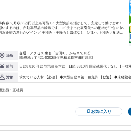
事内容 ＼月収38万円以上も可能⭐／ 大型免許を活かして、安定して働けます！
いするのは、自動車部品の輸送です。 ✅ 決まった取引先への配送が中心 ✅ 比
的近距離の運行がメイン ✅ 手積み・手降ろしほぼなし （パレット積み／配送先
フォークリフト対応） ✅ 基本土日休み ✅ GW・夏季・年末年始休暇あり ドライ
の負担も少なく、 無理なく続けやすい環境です◎ ＼＼各種手当・福利厚生充
✨／／ ・賞与年2回 ・有給休暇（取得率80％） ・運行手当 ・家族手当 ・無事故
りが安心して長く働けるよう 手厚い福利厚生をご用意して
交通・アクセス 東名「吉田IC」から車で18分
場所
―――――――――――― 【丸徳運送株式会社につい
[勤務地：〒421-0302静岡県榛原郡吉田町川尻]
た運送会社です。 現在は従業員
65名（派遣社員除く）が 在籍し、グループ会社も展開。 大手企業をはじめ、多
日給8,810円 給与詳細 基本給：日給 8810円 固定残業代：なし 【一律手当】 全員に一律で支払われる通勤・皆
給与
お客様との 安定した取引を継続しています。 また、「グリーン経営認証」
勤・家族手当金額：なし 全員に一律で支払われるその他手当金額：なし ◆給与には一律職務手当3420円/日
Gマーク（安全性優良事業所認定）」を 取得し、安全管理やコンプライアンスに
む ◆交通費規定支給（1万350円/月） ※会社規定による
求めている人材 【必須】 ◆大型自動車第一種免許 【歓迎】 ◆未経験者歓迎 ◆経験の浅い方も歓迎！ ◆ブランク
対象
れています。 長年積み重ねてきた信頼と 安定した仕事量があるからこ
のある方も歓迎！ ◆性別不問 年齢の条件と理由：あり（例
、安心して 長く働ける環境づくりを大切にしています。 「腰を据えて働きた
」 「将来も安心できる会社を選びたい」 そんな方にも、 自信を持っておすすめ
用形態：
正社員
す。 ――――――――――――――――――― 土木業界（ダンプカ
運転手等）など 異業種からの転職も大歓迎！ 基本土日休み＋長期休暇あり
 無理なく働きながら しっかり収入を確保できます◎ ＼＼☎ 電話応募も歓迎！
も応募できるかな？」 そんなお
お気に入り
わせだけでも大歓迎です◎ ▶ 054-347-1866（採用担当：トミタ）
―――――――――――――――― 【夏季休業のお知らせ】 誠に勝手ながら、
月8日（土）～8月16日（日）まで 夏季休業とさせていただきます。 WEBからの
応募は 休業期間中も受け付けておりますが 期間中にいただいたご応募及び お問
合わせにつきましては、 8月17日（月）より順次対応 させていただきます。 ご