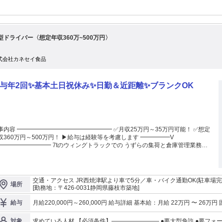
型ドライバー〈想定年収360万~500万円〉
式会社カネセイ食品
与年2回✨基本土日祝休み✨日勤＆近距離✨ブランクOK
事内容 ━━━━━━━━━━━━━━━━ ✅月収25万円～35万円可能！ ✅想定
収360万円～500万円！ ▶給与は経験等を考慮します ━━━━━V
━━━━━━━━━ 7tのウィングトラックでの うずらの集荷と倉庫管理業務！
荷先は豊橋市と近距離で安心✨ ＜1週間のうち…＞ ■週3日程度：トラックでの
荷業務 ■その他の日：リフトでの倉庫内作業 ＜勤務時間は…＞ 『8:00～17:00』
で安定！ 大型免許・フォークリフト免許を活かして 「長期安定」で働
募集です！ ＼この募集のPOINT／ ✨月収25万円～35万円可能＆賞与年
交通・アクセス JR西焼津駅より車で5分／車・バイク通勤OK(駐車場完
場所
回！ ✨想定年収360万円～500万円！ ✨給与はこれまでの経験等を考慮します！
[勤務地：〒426-0031静岡県藤枝市築地]
働きやすい日勤固定＆近距離運行！ ✨月7～10日休みで基本的に土日祝休み！ ✨
日105日＋計画的有給消化5日 ＝実質”年110日”休み！ ✨経験が浅い方・ブ
月給220,000円～260,000円 給与詳細 基本給：月給 22万円 〜 26万円 固定残業代：なし 【一律手当】 全員に一律
給与
クある方もOK！ ✨食品業界未経験OK！学歴不問！ ＝＝＝＝＝＝＝＝＝＝＝
で支払われる通勤・皆勤・家族手当金額：なし 全員に一律で支払われるその他手当金額
＝＝＝＝＝＝ 【正社員】集荷ドライバー 食品加工の安定企業で長期で働けま
2回あり ●各種手当あり （職務手当・残業手当など） 【想定年収】 年収360万円～500万円 ※給与は経験・能力等
求めている人材 【必須条件】―――――――― ●要大型免許 ●要フォ
対象