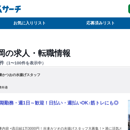
お気に入りリスト
応募済みリスト
岡
の求人・転職情報
件
（
1
〜
100
件を表示中）
凍かつおの水揚げスタッフ
津外港
期勤務・週1日～歓迎！日払い・週払いOK♪筋トレにも◎
事内容 <高日給1万3000円！冷凍カツオの水揚げスタッフ大募集！> 港に活気と