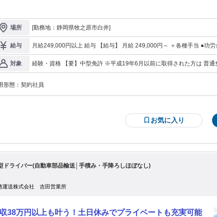
 ✅経験を活かしたい方 ✅正社員で長期安定して働きたい方 その他、 ✅食品業界
冷蔵では、業務量が安定しており 無理な運行は一切無く所定の業務を一定数の
未経験でもOK ✅経験が浅い方もOK ✅ブランクがある方もOK です。 業務の進め
ライバー様で まわしているので、労働時間や休みもホワイトです！！ 給与も毎
やポイントなどについても 先輩スタッフが丁寧に教えますし、 フォローもある
約5％ずつベースアップしており、 無理なく長く続けていただける仕組みづくり
場環境なのでご安心を！ 大型運転手として長期安定で 働きたい方を応援しま
[勤務地：静岡県牧之原市白井]
場所
ています！ ＿＿＿＿＿＿＿＿＿＿＿＿＿＿＿＿＿＿＿＿ 【収入と働き
スタッフさんの声をご紹介！ ／
ランスが取れた働き方♪】 中型トラック(4t)にて、 食品のルート配送をお願
＝＝＝＝＝＝＝＝＝＝＝＝＝＝＝ ”自分のペースで働ける”ということが こ
送先は、大手スーパーさんです。 県内を中心とした地場配送なの
月給249,000円以上 給与 【給与】 月給 249,000円～ ＋各種手当 ●功労金年2回(会社状況によって変動あり) ・夏
給与
事の良いところだなと感じています！ うずらの集荷は決まったところに 取り
し！ 基本固定ルートでの配送なので、一度覚えてしまえばあとはラ
20万円(7月10日頃)＋冬20万円(12月10日頃) 計40万円 ・正社員登用後は賞与 ●昇
行くだけですので、 集荷先やルートを覚えてしまえば 後は自分でペースを調整
スグに慣れます◎ 【積み下ろしについて】 荷物はカート台車やコロ台車
●無事故手当(22,000円/月) ●家族手当 ・配偶者あり(10,000円/月) ・子供
経験・資格 【要】中型免許 ※平成19年6月以前に取得された方は 普通免許でOK！ アナタのキャリアを高く評価
対象
ら 仕事を進めていけます。 配送先がコロコロ変わって 不安になりながら運
します！ 【トラックについて】 全車ドライブレコーダー、バックモニ
円/月) ●住宅手当 ・世帯主 配偶者 子あり(10,000円/月) ・上記以外(5,0
します！ もちろん業界経験がない方も充実のサポート体制で支えます！ ■未経験OK♪ (普通免許しかない方も
る…、 ということはないので安心感がありますね。 少人数の職場で、 人間関
ライバーさんの頑張りはしっかりと還元致します！ 前職より収入が増
ー、車両保険が付いています。 もしもの時もドライバーさんを守れるような仕
談！) ■シニア・女性活躍中♪
ています。 決まった人と、決まった仕事を、 自分のペースで進めてい
※見習期間あり/3ヶ月 時給1,345円+残業代(会社規定) 【支払いについて】 毎月月末締め・翌月20日振り込み
。・＊。・＊。・＊。・＊ 【希望があれば1年前後で正社員
用形態：
契約社員
。 この安定性と居心地の良さが 続けやすいポイントなのかなと思います！ ま
(土・日および祭日は前日支給) 【交通費】 車通勤OK(無料駐車場有)
あるかお聞きします！ 最短1年
、うずらの積み下ろしなどは リフトでのパレット作業ですので 体に負荷がかか
用実績があるので、ご安心ください。 【ご家族も安心して応援してくれます
りません。 ムリなく安定して続けたいと お考えの方にとっては、 きっ
 長距離や無理な
いると思います。 ▶40代後半スタッフより ＝＝＝＝＝＝＝＝＝＝＝＝＝
行に疲れた方、 当社ならワークライフバランス を大切にしながら働けます！
＝＝＝＝ ＼ こだわりの国産うずらが自慢！ ／ 株式会社カネセイ食品についての
お気に入り
介 ＝＝＝＝＝＝＝＝＝＝＝＝＝＝＝＝＝＝ 昭和40年に総合食品卸売業として
業。 昭和54年より現在の主力商品である 「うずらの卵」の加工分野へ進出し、
降は味と品質の両面でお客様に 喜んでいただけるような製品を お届けすること
ットーに、 技術やノウハウを培い続けてきました。 全国の養鶉所（ようじゅ
じょ）より 新鮮なうずらの卵が毎日大切に届けられており 当社では1日に約65
個のうずらの卵を 水煮・うずら天・串フライなど 様々な商品に加工していま
型ドライバー(自動車部品輸送│手積み・手降ろしほぼなし)
続けてきた当社。 平成22年8
には本社工場を うずらの卵製造加工専門工場として改築し、 さらに冷凍食品・
徳運送株式会社 吉田営業所
肉練り製品・缶詰の 専門工場として第2工場を新設！ これまで培ったノウハウ
活かしながら、 より一層「おいしさ」をお届けできるよう 成長・拡大を続けて
います。 ・・・・・・・・・・・・・・・・
収38万円以上も叶う！土日休みでプライベートも充実可能