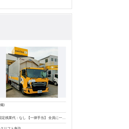
備)
：なし ●昇給あり ●賞与年
ークリフト免許