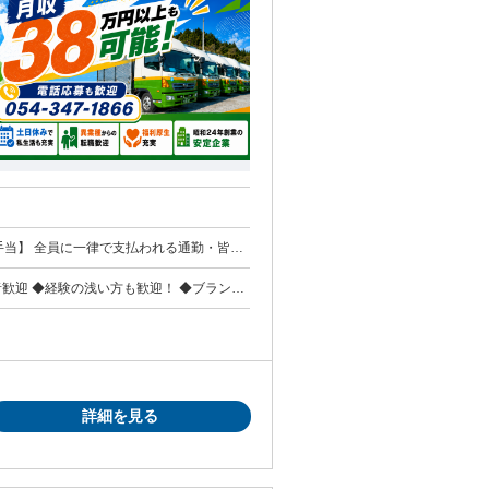
を含
外事由1号・60歳未満（定年のため））
詳細を見る