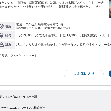
なたの力を！ 有限会社綿間瀬船舶で、冷凍カツオの水揚げスタッフとして一緒
働きませんか？ 「体を動かす仕事が好き」「短期間でお金を稼ぎたい」 そんな
たにぴったりの、やりがいあるお仕事です！ <未経験者も大歓迎！チームで働
から安心！> お任せするのは、港に到着した船から冷凍カツオを降ろすシンプル
です。 具体的には、以下の流れで作業を進めます。 船倉からの取り出し: 船が
に到着すると、船倉に保管されている冷凍カツオを取り出す準備をします。カツ
交通・アクセス 焼津駅から車で5分
場所
は凍っているため、専用のフックなどを使い、丁寧に扱います。 3人1組のチー
[勤務地：〒425-0021静岡県焼津市中港]
作業: 重量の大きなカツオを安全かつ効率的に船から降ろすため、3人1組のチー
で連携して作業を行います。一人がフックをかけ、他の二人がカツオを支えるな
日給13,000円 給与詳細 基本給：日給 1万3000円 固定残業代：なし 【一律手当】 全員に一律で支払われる通勤・
給与
、声を掛け合いながら協力して進めます。チームで働くので、困ったことがあれ
皆勤・家族手当金額：なし 全員に一律で支払われるその他手当金額：なし ＊日払い・週払い相談可能（規
すぐに相談できますし、未経験の方でも先輩スタッフが丁寧にサポートしますの
あなたが希望する支払方法を ご相談くださいね！ ＊支払方法：月1回
求めている人材 ☆体を動かすことが好きな方大歓迎 ☆学生・フリーター
対象
ご安心ください。 陸上への移動: 船から降ろされたカツオは、陸上の指定された
20代～40代が活躍中♪
所へ移動させます。この際、フォークリフトや運搬用の台車を使う場合もありま
が、基本的には人の手で運ぶ場面も多く発生します。この作業が、まさに「筋ト
用形態：
アルバイト・パート
」代わりにもなりますよ！体を動かして健康的に稼ぎたい方には一石二鳥の環境
す。 単純作業で安心: これらの作業は、一度覚えればスムーズに進められる単純
業がほとんどです。複雑な判断や高度なスキルは必要ありません。 <嬉しい厚待
！> 作業に必要な「靴・防寒着」は会社が貸与します。私服通勤でOKなので、
お気に入り
事の準備もラクラク！ 車通勤も可能で、無料駐車場も完備。 通勤のストレスな
こんな方をお待ちしています！> 体を動かすことが好きな方、学生
ん、フリーターさん、副業をお探しの方、扶養内で働きたい方、どなたも大歓迎
！ 現在、20代〜40代の幅広い年代のスタッフが活躍中。 活気ある職場で、あ
たも一緒に働きませんか？ 少しでも気になったら、まずは気軽にお問い合わせ
ださい！あなたのご応募を心よりお待ちしております！
型ウイング車のドライバー職
イチケイエムロジスティクス株式会社