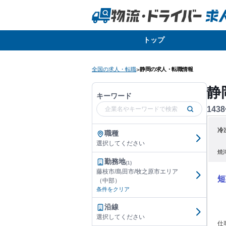
トップ
全国の求人・転職
静岡の求人・転職情報
>
静
キーワード
1438
冷
職種
選択してください
焼
勤務地
(1)
藤枝市/島田市/牧之原市エリア
短
（中部）
条件をクリア
沿線
選択してください
仕