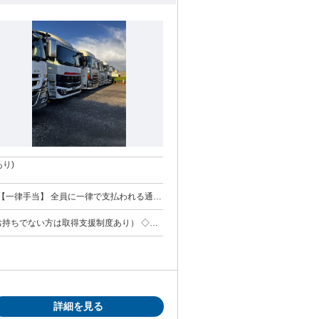
り)
円／月 ・エ
勤手当 距離制 13円／ｋｍ ・安全講習手当
持ちでない方は取得支援制度あり） ◇学
輩の中にもドライバー未経験から始めて活躍
意点や運転のコツまでしっかりと教えていく
詳細を見る