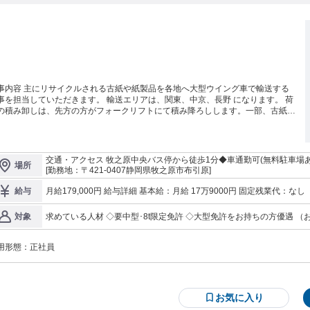
事内容 主にリサイクルされる古紙や紙製品を各地へ大型ウイング車で輸送する
事を担当していただきます。 輸送エリアは、関東、中京、長野 になります。 荷
の積み卸しは、先方の方がフォークリフトにて積み降ろしします。一部、古紙の
主荷役があります。 決まった１台の車両を担当していただき、日常の点検、洗
（洗車機可）、清掃など管理していただきます。 定期的なオイル交換、タイヤ
は専門の業者さんにお願いしています。 求める人材: 年齢不問。 異業種、未経
者の方でも丁寧に指導いたします。 大型自動車運転免許所持者。 応相談、旧普
交通・アクセス 牧之原中央バス停から徒歩1分◆車通勤可(無料駐車場あ
場所
免許（8t限定中型免許）所持者。大型免許取得支援制度有り。 勤務時間・曜日:
[勤務地：〒421-0407静岡県牧之原市布引原]
曜、日曜、祝祭日休み。（月に１回程度の土曜出勤あり） お盆休み、年末年始
暇。 運行スケジュールによる実働８時間。 時間外残業あり。 勤務地: 敷地内禁
月給179,000円 給与詳細 基本給：月給 17万9000円 固定残業代：なし 【一律手当】 全員に一律で支払われる通
給与
。 アクセス: 自家用車通勤可。駐車場完備。 給与: 総額 30万～38万 ・通勤手当
勤・皆勤・家族手当金額：あり 全員に一律で支払われるその他手当金額：なし ・無事故手当 20,000
エコ手当 ・無事故手当 ・安全講習手当 待遇・福利厚生: 雇用、労災、健康保
コ手当 5,000円～10,000円 ・回数手当 回数により1,000／回 ・通
求めている人材 ◇要中型･8t限定免許 ◇大型免許をお持ちの方優遇 （お
対象
。厚生年金。 退職金制度。 勤労者共済会加入。 試用期間あり その他: 新しいこ
1,000～4,000円
歴･経験･年齢不問！ 未経験･異業種から転職の方も丁寧に指導 ※先
にチャレンジしたい方大歓迎。 未経験者や異業種からの転職者も大歓迎。 労働
している人がいるので安心してください｡ ◇フォークリフト技能者歓迎 ◇ＵＩターン歓迎 最初は先輩と同乗し､仕
間や待機時間の短縮に取り組んでいます。
用形態：
正社員
事の流れ､積み降ろし方､運搬先での対応の仕方から､ ルートごとの注
ので､未経験でも大丈夫◎
お気に入り