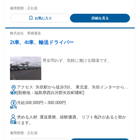
い場合は、入社後すぐに取得していただけます。（全額会社
雇用形態：
正社員
補助） 未経験歓迎！ 初心者の方でも研修制度がありますので
ご安心ください。 もちろん、ドライバー経験者の方も大歓
お気に入り
詳細を見る
迎！
株式会社 県南運送
2t車、4t車、輸送ドライバー
男女問わず、気軽に働ける職場です。
アクセス: 矢吹駅から徒歩3分。 東北道、矢吹インターから車
で5分。
[勤務地：福島県西白河郡矢吹町曙町]
場所
月給168,000円～300,000円
給与
求める人材: 運送業務、経験優遇。 リフト免許があると助か
ります。
対象
雇用形態：
正社員