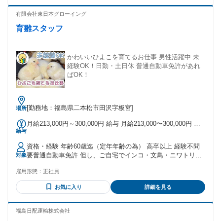
有限会社東日本グローイング
育雛スタッフ
かわいいひよこを育てるお仕事 男性活躍中 未
経験OK！日勤・土日休 普通自動車免許があれ
ばOK！
[勤務地：福島県二本松市田沢字板宮]
場所
月給213,000円～300,000円 給与 月給213,000〜300,000円 ※
給与
皆勤・生産手当を含む、経験・能力等考慮
資格・経験 年齢60歳迄（定年年齢の為） 高卒以上 経験不問
要普通自動車免許 但し、ご自宅でインコ・文鳥・ニワトリ等
対象
の鳥類を 飼育されている方はご応募できません（防疫上のた
雇用形態：
正社員
め）
お気に入り
詳細を見る
福島日配運輸株式会社