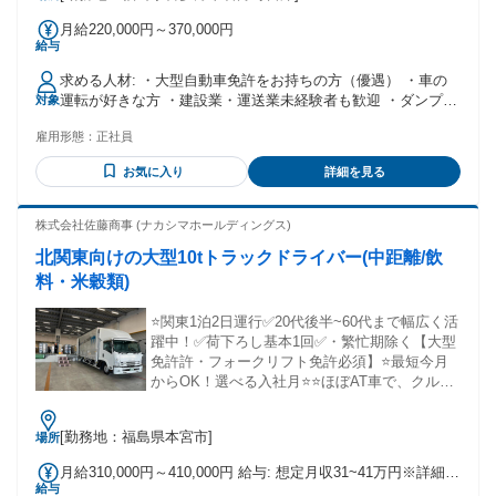
月給220,000円～370,000円
給与
求める人材: ・大型自動車免許をお持ちの方（優遇） ・車の
運転が好きな方 ・建設業・運送業未経験者も歓迎 ・ダンプ経
対象
験者は優遇します
雇用形態：
正社員
お気に入り
詳細を見る
株式会社佐藤商事 (ナカシマホールディングス)
北関東向けの大型10tトラックドライバー(中距離/飲
料・米穀類)
⭐️関東1泊2日運行✅20代後半~60代まで幅広く活
躍中！✅荷下ろし基本1回✅・繁忙期除く【大型
免許許・フォークリフト免許必須】⭐️最短今月
からOK！選べる入社月⭐️⭐️ほぼAT車で、クルー
ズコントロールやドラレコなど全社搭載⭐️
[勤務地：福島県本宮市]
場所
月給310,000円～410,000円 給与: 想定月収31~41万円※詳細は
給与
面接時にて