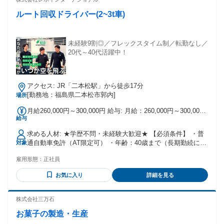
ルート回収ドライバー(2~3t車)
未経験9割◎／フレックスタイム制／転勤なし／
20代～40代活躍中！
アクセス: JR「二本松駅」から徒歩17分
[勤務地：福島県二本松市郭内]
場所
月給260,000円～300,000円 給与: 月給：260,000円～300,000
給与
円 ※想定年収：390万円～460万円 ※試用期間3ヶ月（条件変
更なし） 【年収例】 390万円（入社2年目／一般） 440万円
求める人材: ★学歴不問・未経験大歓迎★ 【必須条件】 ・普
（入社4年目／一般）
通自動車免許（AT限定可） ・年齢：40歳まで（長期勤続によ
対象
るキャリア形成のため※例外事由3号のイ） ＼こんな方にピッ
雇用形態：
正社員
タリ！／ ・宅配の再配達に疲れてしまった… ・一人で運転す
る時間が好き！ ・安定した企業で長く働きたい ・未経験から
お気に入り
詳細を見る
ドライバーに挑戦したい ・手に職（免許）をつけたい！ 【お
持ちの方は歓迎します】 ※必須ではありません。 ・準中型自
動車免許以上 ・配送や運転の実務経験がある方
株式会社三万石
お菓子の製造・生産