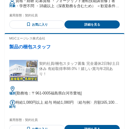
資格・経験 応募資格 ・フォークリフト運転技能講習修了者
／深夜30％増 ＜各種手当＞ ●入社祝金30万円支給（面接会参
・学歴不問 ・18歳以上（深夜勤務を含むため） ＜歓迎条件＞
対象
加者限定） ※ 支給方法は会社規定による ●皆勤手当 ※4万円
・フォークリフト実務経験者 ・カウンターリフト経験者 ・工
／2ヶ月ごとに支給 ●満了慰労金 ※5万円/3ヶ月ごとに支給 ※
雇用形態：
契約社員
場・物流センターでの勤務経験者 ・クレーン・玉掛け資格保
全て紹介先より支給（紹介先規定あり）
有者 ★フォークリフト経験者は優先選考！ ★ブランクのある
お気に入り
詳細を見る
方も歓迎！
MGCエージレス株式会社
製品の梱包スタッフ
契約社員/梱包スタッフ募集 完全週休2日制/土日
休み 有給取得率88.0%！嬉しい賞与年2回あ
り！
[勤務地：〒961-0005福島県白河市豊地]
場所
時給1,080円以上 給与 時給1,080円 〈給与例〉月額165,100円
給与
（10ｈ/残業手当含む）
雇用形態：
契約社員