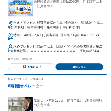
未経験歓迎／夜勤は時給2050円！月収37万以上
／社員登用有
交通・アクセス 船引三春ICから車で5分ほど、郡山駅から車で
30分ほど★車通勤OK★郡山市からのアクセスも良い職場で
[勤務地：福島県田村市船引町船引字卯田ケ作]
場所
す！
時給1,640円～2,460円 給与詳細 基本給：時給 1640円 〜 2460
給与
円 時給1640円以上 ◎夜勤（22時～翌5時）は時給25％UP ⇒
時給2050円 （休日出勤はさらに時給25％UPで合計50％割
求めている人材 ◎高卒以上 （経験不問／未経験者歓迎／第二
増！） ＜その他手当＞ ＊残業手当 ＊皆勤手当3000円 ＊交通
新卒歓迎） ＝＝＝＝＝＝＝＝＝＝＝＝＝＝ ・平均年齢34歳
対象
費規定支給（上限3万1600円） └支給例：片道25kmの場合、
・女性比率35％ ＝＝＝＝＝＝＝＝＝＝＝＝＝＝
月1万2900円
雇用形態：
契約社員
お気に入り
詳細を見る
株式会社ザップ 白河加工場
印刷機オペレーター
残業なし×年休125日！賞与年3回！6期連続増収
の安定企業