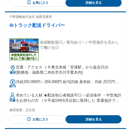
お気に入り
詳細を見る
千野運輸株式会社 福島営業所
4tトラック配送ドライバー
未経験歓迎◎／賞与あり✨／中型免許を活かし
て働ける◎
交通・アクセス ＪＲ東北本線「安達駅」から徒歩21分
[勤務地：福島県二本松市渋川字栗木内]
場所
月給250,000円～350,000円 給与詳細 基本給：月給 25万円 〜
給与
35万円 固定残業代：なし 【一律手当】 全員に一律で支払わ
れる通勤・皆勤・家族手当金額：なし 全員に一律で支払われ
求めている人材 ★配送初心者相談可◎ ✅必須条件 ・中型免許
るその他手当金額：なし ★賞与あり
をお持ちの方 （※平成19年6月以前に取得した 普通免許でも
対象
OK） ✅こんな方、求めてます ・コツコツ作業が好きな方 ・
雇用形態：
正社員
中型免許を活かして働きたい方 ・落ち着いた環境で働きたい
方 ・長く安定して働きたい方 ・無理のないペースで働きたい
お気に入り
詳細を見る
方 ==================== 【 活かせるスキルは様々 】 ト
ラックドライバー、軽作業、 ごみ収集車ドライバーなど、 先