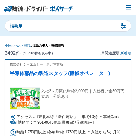
福島県
全国の求人・転職
福島の求人・転職情報
>
3492
件
関連度順
|
新着順
（
1
〜
100
件を表示中）
株式会社シーエムシー 東北営業所
半導体部品の製造スタッフ(機械オペレーター)
入社3ヶ月間は時給2,000円｜入社祝い金30万円
支給｜昇給あり
アクセス JR東北本線「新白河駅」～車で10分 ＊車通勤ok
[勤務地：〒961-8043福島県西白河郡西郷村]
場所
時給1,750円以上 給与 時給 1750円以上 ＊入社から3ヶ月間は