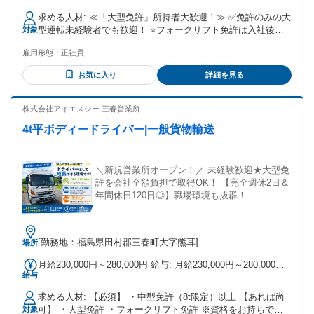
求める人材: ≪「大型免許」所持者大歓迎！≫ ✅免許のみの大
型運転未経験者でも歓迎！ ⭐️フォークリフト免許は入社後取
対象
得支援あり ・車の運転が好きな方or得意な方 ・中型・大型ト
雇用形態：
正社員
ラック運転手経験者 ・長距離ドライバー経験者 ・学歴不問・
経歴不問・年齢不問！ ・20代・30代・40代・50代・60代など
お気に入り
詳細を見る
幅広く活躍中！ ・フリーター活躍中！ ・ヤマト運輸・佐川急
便・Amazon(アマゾン)などで働いていた方も大歓迎！ ・主婦
(夫)歓迎、ブランクある方もOK！ ✰-------------------------------------
株式会社アイエスシー 三春営業所
----------------------✰
4t平ボディードライバー|一般貨物輸送
＼新規営業所オープン！／ 未経験歓迎★大型免
許を会社全額負担で取得OK！ 【完全週休2日＆
年間休日120日◎】職場環境も抜群！
[勤務地：福島県田村郡三春町大字熊耳]
場所
月給230,000円～280,000円 給与: 月給230,000円～280,000円
給与
※年齢・経験・運行エリアによる
求める人材: 【必須】 ・中型免許（8t限定）以上 【あれば尚
可】 ・大型免許 ・フォークリフト免許 ※資格をお持ちでな
対象