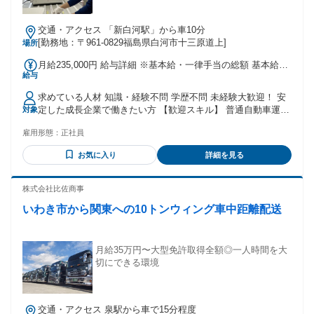
交通・アクセス 「新白河駅」から車10分
[勤務地：〒961-0829福島県白河市十三原道上]
場所
月給235,000円 給与詳細 ※基本給・一律手当の総額 基本給：
給与
月給 21万円 固定残業代：なし 【一律手当】 全員に一律で支
払われる通勤・皆勤・家族手当金額：あり 1ヶ月あたり2万
求めている人材 知識・経験不問 学歴不問 未経験大歓迎！ 安
5000円 全員に一律で支払われるその他手当金額：あり 【一律
定した成長企業で働きたい方 【歓迎スキル】 普通自動車運転
対象
手当】 営業手当/月10,000円 自己啓発手当/月5,000円 調整手
免許あれば尚可（AT限定可） ・一人でメール文書作成・PDF
当/月10,000円 ※「営業手当」は全社員に一律で支給される手
雇用形態：
正社員
操作が必要となりますが、 未経験者でも指導いたします。 年
当の名称であり、 営業業務をお任せすることはありませんの
齢の条件と理由：あり（例外事由3号のイ・35歳未満（長期勤
でご安心ください。
お気に入り
詳細を見る
続によるキャリア形成のため））
株式会社比佐商事
いわき市から関東への10トンウィング車中距離配送
月給35万円〜大型免許取得全額◎一人時間を大
切にできる環境
交通・アクセス 泉駅から車で15分程度