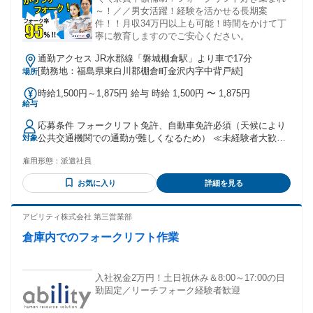
～！／／男女活躍！経験を活かせる長期案
件！！月収34万円以上も可能！時間をかけて丁
寧に教育しますのでご安心ください。
通勤アクセス JR水郡線「磐城棚倉駅」より車で17分
[勤務地：福島県東白川郡棚倉町金沢内字中背戸続]
場所
時給1,500円～1,875円 給与 時給 1,500円 〜 1,875円
給与
応募条件 フォークリフト免許、自動車免許必須（天候により
公共交通機関での通勤が難しくなるため） ≪未経験者大歓
対象
迎！≫ 「フォークリフト免許は持っているけど、実務経験が
雇用形態：
派遣社員
ない…」 そんな方でもぜひご相談ください！経験がある方は
即戦力☆ 20代・30代・40代・50代男女スタッフ活躍中！
お気に入り
詳細を見る
アビリティ株式会社 第三営業部
倉庫内でのフォークリフト作業
入社祝金2万円！土日祝休み＆8:00～17:00の日
勤固定／リーチフォーク経験者歓迎