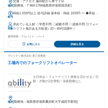
交通・アクセス 藤田駅から車で２分
[勤務地：〒969-1784福島県伊達郡国見町]
場所
時給1,033円以上 給与詳細 基本給：時給 1033円 〜 ◆昇給あ
給与
り
求めている人材 ◇学歴不問 ◇経験不問 ◇資格不問 ◎フォー
クリフト免許ある方歓迎♪ 20～40代活躍中！
対象
雇用形態：
アルバイト・パート
お気に入り
詳細を見る
アビリティ株式会社 第三営業部
工場内でのフォークリフトオペレーター
土日休み！フォークリフト資格を活かせる／日
勤・夕勤の2交替制！深夜勤務なし
[勤務地：福島県伊達郡桑折町大字成田字新宿]
場所