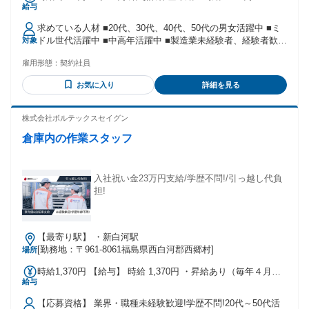
給与
円 【入社3ヶ月間限定】 時給1400円 ※深夜：時給1750円 【4
ヶ月目以降】 時給1300円 ※深夜：時給1625円
求めている人材 ■20代、30代、40代、50代の男女活躍中 ■ミ
ドル世代活躍中 ■中高年活躍中 ■製造業未経験者、経験者歓迎
対象
■フリーター、ブランク、第二新卒OK 「コツコツ作業が好き
雇用形態：
契約社員
な方」 「モクモク単純作業が好きな方」 など、大歓迎♪
お気に入り
詳細を見る
株式会社ボルテックスセイグン
倉庫内の作業スタッフ
入社祝い金23万円支給/学歴不問!/引っ越し代負
担!
【最寄り駅】 ・新白河駅
[勤務地：〒961-8061福島県西白河郡西郷村]
場所
時給1,370円 【給与】 時給 1,370円 ・昇給あり（毎年４月）
給与
※評価により ・家族手当 扶養者一人につき6,500円/月
【応募資格】 業界・職種未経験歓迎!学歴不問!20代～50代活