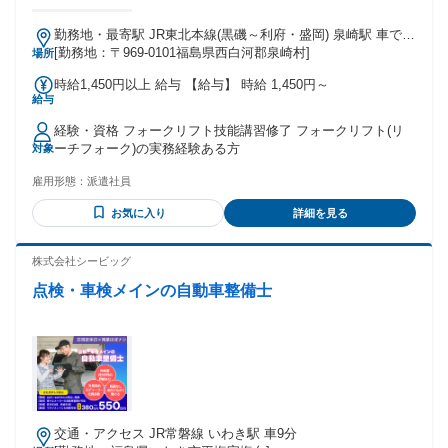
勤務地・最寄駅 JR東北本線(黒磯～利府・盛岡) 泉崎駅 車で6
分
[勤務地：〒969-0101福島県西白河郡泉崎村]
場所
時給1,450円以上 給与 【給与】 時給 1,450円～
給与
経験・資格 フォークリフト技能講習修了 フォークリフト(リ
ーチフォーク)の実務経験ある方
対象
雇用形態：
派遣社員
お気に入り
詳細を見る
株式会社シービッグ
点検・車検メインの自動車整備士
交通・アクセス JR常磐線 いわき駅 車9分