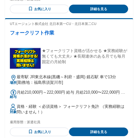
お気に入り
詳細を見る
UTエージェント株式会社 北日本第一CU・北日本第二CU
フォークリフト作業
★フォークリフト資格が活かせる ★実務経験が
無くても大丈夫♪ ★長期連休のある月でも毎月
固定の月給制
最寄駅 JR東北本線(黒磯～利府・盛岡) 鏡石駅 車で13分
[勤務地：福島県須賀川市]
場所
月給210,000円～222,000円 給与 月給210,000〜222,000円 月
給与
収例222,000円 (月給＋各種手当) ※交通費支給あり （月
30,000円まで、規定あり）
資格・経験 ＜必須資格＞ フォークリフト免許 （実務経験は
問いません！）
対象
雇用形態：
派遣社員
お気に入り
詳細を見る