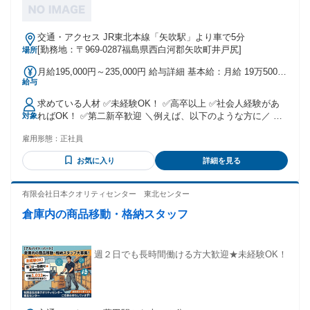
交通・アクセス JR東北本線「矢吹駅」より車で5分
[勤務地：〒969-0287福島県西白河郡矢吹町井戸尻]
場所
月給195,000円～235,000円 給与詳細 基本給：月給 19万5000
給与
円 〜 23万5000円 固定残業代：なし 【一律手当】 全員に一律
で支払われる通勤・皆勤・家族手当金額：なし 全員に一律で
求めている人材 ✅未経験OK！ ✅高卒以上 ✅社会人経験があ
支払われるその他手当金額：なし ◆昇給年1回 ◆賞与年2回
ればOK！ ✅第二新卒歓迎 ＼例えば、以下のような方に／ ￣
対象
◆交通費支給（月額上限2万5千円迄） ◆職務手当：1～3万円
V￣￣￣￣￣￣￣￣￣￣￣ ●事務職に挑戦したい方 ●フルタイ
雇用形態：
正社員
ムで安定して働きたい方 ●チームワークを大切にできる方 ●仕
事とプライベートを両立させたい方 ＼一緒に働く仲間たち
お気に入り
詳細を見る
は…／ ￣V￣￣￣￣￣￣￣￣￣￣￣ ✅現在、同じポジション
で働くのは女性4名 ✅異業種からの転職者も多数活躍中！
✅「家が近いから」という理由で入社した社員も◎ ✅子育て
有限会社日本クオリティセンター 東北センター
経験者も在籍し、家庭との両立を応援 ＼実際にこんな人が活
倉庫内の商品移動・格納スタッフ
躍中！／ ￣V￣￣￣￣￣￣￣￣￣￣￣ ●元保険の営業職から
転職した先輩 「土日休みや長期連休が 取れるのが決め手でし
た！」 ●産育休から復帰したママ社員 「子どもの急な体調不
良でも 柔軟に対応できて安心！」 風通しの良い環境で、 お
週２日でも長時間働ける方大歓迎★未経験OK！
互いにフォローしながら働いています！