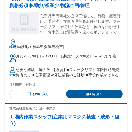
資格必須 転勤無/残業少 物流企画/管理
化学品専門商社の会津工場にて、荷役、産廃対
応、受発注、在庫管理等をお任せします。フォ
ークリフト操縦や力仕事など、体力を活かせま
す。将来的には管理職を担えるポジションで
す。
[勤務地：福島県会津若松市]
場所
月給277,200円～358,600円 想定年収 480万円～627万円 雇用
給与
形態 正社員 期間の定め：無 賃金形態 形態：月給制 備考：月
給￥277,200～￥358,600 基本給￥236,200～￥298,600 諸手当
必要な経験・能力等 【必須】■フォークリフト運転技能者資
￥41,000～￥60,000を含む/月 ■賞与実績:年2回（6･12月） 諸
格有の方 ■在庫管理や発注業務のご経験 ■荷役作業ができる方
対象
手当：通勤手当（会社規定に基づき支給）、残業手当（残業
(重量物の取り扱いあり) ■屋内・屋外どちらの作業にも抵抗が
時間に応じて別途支給） 試用期間 有 期間：3ヶ月 備考：変更
雇用形態：
正社員
ない方 ＜次の資格を有する方は尚可＞ ■特別管理産業廃棄物
無
管理責任者 ■はい作業主任者 ■危険物取扱者 乙種４類 ■第一
お気に入り
詳細を見る
種衛生管理者 ※入社後、会社の費用負担で上記の資格を取得
可能 【当社について】取扱いが困難なホスゲンを原料とした
化学品を少量から生産可能な国内では希少な会社です。国内
株式会社重松製作所/船引事業所
外の総合化学会社、製薬会社などから依頼を受け樹脂原料、
工場内作業スタッフ(産業用マスクの検査・成形・組
電子材料原料、医薬品原料等、幅広い分野の受託製造販売を
実施。 学歴・資格 学歴：大学院 大学 高専 専修学校 高校 語
立)
学力： 資格：フォークリフト運転者