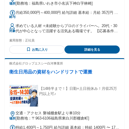
[勤務地：福島県いわき市小名浜下神白字林崎]
場所
月給350,000円～400,000円 給与詳細 基本給：月給 35万円 〜
給与
40万円 固定残業代：なし 【一律手当】 全員に一律で支払わ
れる通勤・皆勤・家族手当金額：なし 全員に一律で支払われ
求めている人材 ⭐未経験からプロのドライバーへ。20代・30
るその他手当金額：なし 【給与】 ・月給 35万円〜40万円 - ⭐
代が中心となって活躍する活気ある職場です。 【応募条件】
対象
安定した収入と着実な昇給で、将来の生活基盤をしっかり支
✅ 普通自動車運転免許 【歓迎する対象】 ・未経験から手に職
えます。 ✅年収モデル ・入社1年目（未経験）：年収420万円
雇用形態：
正社員
をつけたい方 ・大型免許を取得し収入を上げたい方 ・運転の
・入社3年目：年収480万円 ・入社5年目：年収550万円 - ✅賞
プロとして評価されたい方 ・一人の時間を大切に働きたい方
与・手当 ・賞与あり（会社業績による） ・退職金制度あり
お気に入り
詳細を見る
【歓迎するスキル】 ✅ 大型自動車運転免許 ✅ 大型トラック
（勤続5年以上） ・免許取得費用全額会社負担 ※面談の上、
の運転経験 ✅ フォークリフト免許 【教育・研修体制】 ・会
能力や経験を考慮します。
社全額負担の免許取得支援制度 ・先輩社員による丁寧な同乗
株式会社グロップエスシー白河事業所
研修 ・一人立ちまでしっかりサポート 【キャリアプラン】
衛生日用品の資材をハンドリフトで運搬
・未経験入社から大型免許を取得 ・関東方面の運行を担当し
活躍中 ・入社5年目で年収550万円の実績 【働く環境】 ・平
均年齢30歳前後の若手中心の職場 ・積み込み時間を守れば休
憩は自由 ・運行中の食事や休息は個人の裁量 ・マイカー通勤
【14時半まで！】日勤×土日祝休み！月収25万
可 ・制服貸与
円以上可♪
交通・アクセス 磐城棚倉駅より車10分
[勤務地：〒963-6106福島県東白川郡棚倉町]
場所
時給1,400円～1,750円 給与詳細 基本給：時給 1400円 〜 1750