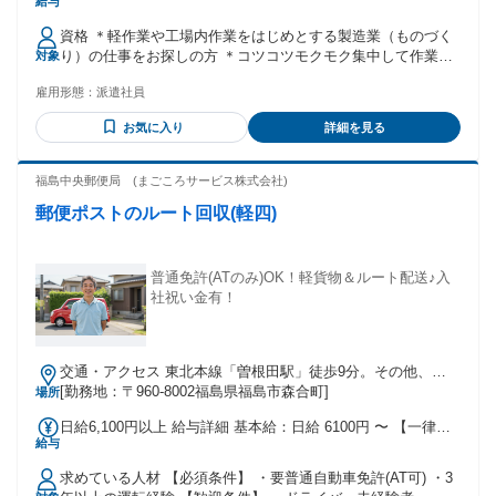
給与
時給2000円 →4ヶ月目以降は時給1750円 ＊昇給制度あり！ 1
年後には時給1,750円⇒1,780円にUP♪ 交通費：交通費支給
資格 ＊軽作業や工場内作業をはじめとする製造業（ものづく
り）の仕事をお探しの方 ＊コツコツモクモク集中して作業を
対象
進めたい方 ＊未経験歓迎 年齢の条件と理由：例外事由2号・
雇用形態：
派遣社員
18歳以上(労働基準法61条の深夜業に従事するため)
お気に入り
詳細を見る
福島中央郵便局 (まごころサービス株式会社)
郵便ポストのルート回収(軽四)
普通免許(ATのみ)OK！軽貨物＆ルート配送♪入
社祝い金有！
交通・アクセス 東北本線「曽根田駅」徒歩9分。その他、
JR「福島駅」徒歩11分。
[勤務地：〒960-8002福島県福島市森合町]
場所
日給6,100円以上 給与詳細 基本給：日給 6100円 〜 【一律手
給与
当】 全員に一律で支払われる通勤・皆勤・家族手当金額：な
し 全員に一律で支払われるその他手当金額：なし (平日) ＊12
求めている人材 【必須条件】 ・要普通自動車免許(AT可) ・3
時～17時40分/日給6100円 ＊16時20分～17時40分/日給3500円