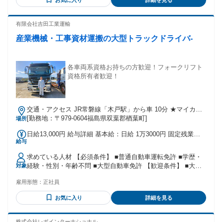
お気に入り
詳細を見る
有限会社吉田工業運輸
産業機械・工事資材運搬の大型トラックドライバ-
各車両系資格お持ちの方歓迎！フォークリフト
資格所有者歓迎！
交通・アクセス JR常磐線「木戸駅」から車 10分 ★マイカー
通勤可能 7:30～16:30
[勤務地：〒979-0604福島県双葉郡楢葉町]
場所
日給13,000円 給与詳細 基本給：日給 1万3000円 固定残業
給与
代：なし 【一律手当】 全員に一律で支払われる通勤・皆勤・
家族手当金額：なし 全員に一律で支払われるその他手当金
求めている人材 【必須条件】 ■普通自動車運転免許 ■学歴・
額：なし 月給換算：286,000円（月22日）
経験・性別・年齢不問 ■大型自動車免許 【歓迎条件】 ■大型
対象
ドライバー経験ある方 ■小型移動式クレーン ■車両系資格 ■フ
雇用形態：
正社員
ォークリフト ■玉掛 ■各資格取得に意欲のある方（資格取得支
援制度あり） ■運転の好きな方 ■福島県の復興に興味のある方
お気に入り
詳細を見る
株式会社レボインターナショナル