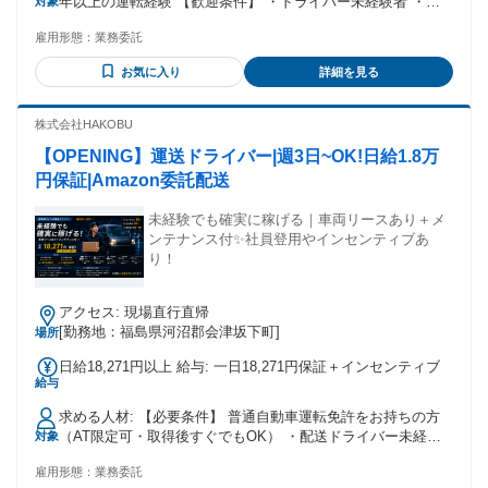
年以上の運転経験 【歓迎条件】 ・ドライバー未経験者 ・運
対象
(土・日・祝日) ＊12時～17時40分/日給4200円
転することが好きな方 ・安全運転に自信のある方 ・裏道、近
雇用形態：
業務委託
道に詳しい方 ・自分らしく働きたい方 ・もくもくと集中して
働きたい方
お気に入り
詳細を見る
株式会社HAKOBU
【OPENING】運送ドライバー|週3日~OK!日給1.8万
円保証|Amazon委託配送
未経験でも確実に稼げる｜車両リースあり＋メ
ンテナンス付✨社員登用やインセンティブあ
り！
アクセス: 現場直行直帰
[勤務地：福島県河沼郡会津坂下町]
場所
日給18,271円以上 給与: 一日18,271円保証＋インセンティブ
給与
求める人材: 【必要条件】 普通自動車運転免許をお持ちの方
（AT限定可・取得後すぐでもOK） ・配送ドライバー未経験
対象
・ブランクがある方も歓迎です。 ＜こんな方、ぜひ＞ 異業種
雇用形態：
業務委託
からの転職組多数活躍中!! ・運転・ドライブ好きな方 ・新し