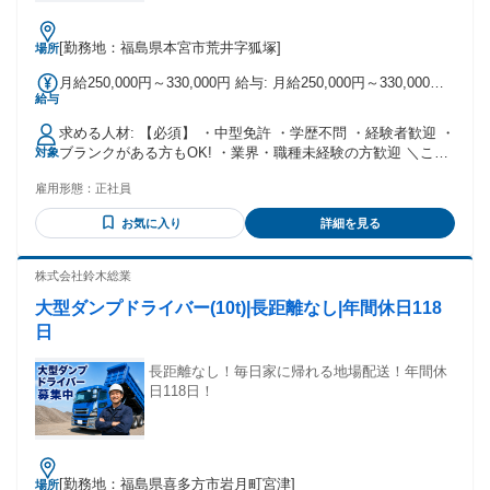
[勤務地：福島県本宮市荒井字狐塚]
場所
月給250,000円～330,000円 給与: 月給250,000円～330,000円
給与
※残業代は別途全額支給 ※無事故手当・皆勤手当あり ※その
他、各種手当あり
求める人材: 【必須】 ・中型免許 ・学歴不問 ・経験者歓迎 ・
ブランクがある方もOK! ・業界・職種未経験の方歓迎 ＼こん
対象
な方におすすめ！／ ・安定企業で働きたい方 ・正社員で働き
雇用形態：
正社員
たい方 ・中高年活躍企業で働きたい方 ・女性活躍中企業で働
きたい方 ・安全に運転できる方 ・交通ルールを順守する方
お気に入り
詳細を見る
・挨拶と笑顔の対応ができる方 ・社会人としてのマナーがあ
る方
株式会社鈴木総業
大型ダンプドライバー(10t)|長距離なし|年間休日118
日
長距離なし！毎日家に帰れる地場配送！年間休
日118日！
[勤務地：福島県喜多方市岩月町宮津]
場所