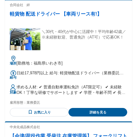
合同会社 絆
軽貨物 配送ドライバー 【車両リース有!】
＼30代・40代が中心に活躍中！平均年齢42歳／
※未経験歓迎、普通免許（AT可）で応募OK！
[勤務地：福島県いわき市]
場所
日給17,978円以上 給与: 軽貨物配送ドライバー（業務委託） *
給与
日給 17,978円以上 * 月22日勤務 → 月収 約395,516円以上可
能！ ※繁盛期には特別インセンティブあり！ ※絆オリジナル
求める人材: ✔ 普通自動車運転免許（AT限定可） ✔ 未経験
の紹介制度あり！
OK！丁寧な研修でサポートします ✔ 学歴・年齢不問 ✔ 長期
対象
で働きたい方歓迎 ※車両持ち込み歓迎／車両リース対応あり
雇用形態：
業務委託
（条件相談可）
お気に入り
詳細を見る
中央化成品株式会社
【会津/荷役作業,受発注,在庫管理等】 フォークリフト