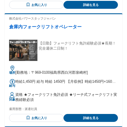
いことにチャレンジしたい方 ・自分のペースで仕事を進めた
お気に入り
詳細を見る
い方
株式会社パワースタッフジャパン
倉庫内フォークリフトオペレーター
【日勤】フォークリフト免許経験必須★長期！
完全週休二日制！
[勤務地：〒969-0100福島県西白河郡泉崎村]
場所
時給1,450円 給与 時給 1450円 【月収例】時給1450円×160時
給与
間＝232000、残業時給1812円×20時間＝36250、交通費
(例)6000円、総支給：274,250円 交通費：交通費支給 上限あ
資格 ★フォークリフト免許必須 ★リーチ式フォークリフト実
り（￥13,000）
務経験必須
対象
雇用形態：
派遣社員
お気に入り
詳細を見る