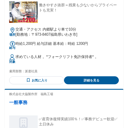
働きやすさ抜群＝残業も少ないからプライベー
トも充実！
交通・アクセス 内郷駅より車で10分
[勤務地：〒973-8407福島県いわき市]
場所
時給1,200円 給与詳細 基本給：時給 1200円
給与
求めている人材 。*フォークリフト免許保持者* 。
対象
雇用形態：
派遣社員
お気に入り
詳細を見る
株式会社大協製作所 福島工場
一般事務
✅産育休復帰実績100％！✅事務デビュー歓迎✅
土日休み