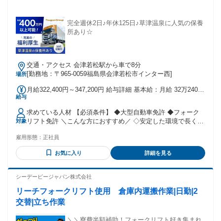
完全週休2日♪年休125日♪草津温泉に人気の保養
所あり☆
交通・アクセス 会津若松駅から車で8分
[勤務地：〒965-0059福島県会津若松市インター西]
場所
月給322,400円～347,200円 給与詳細 基本給：月給 32万2400
給与
円 〜 34万7200円 固定残業代：なし 【一律手当】 全員に一律
で支払われる通勤・皆勤・家族手当金額：なし 全員に一律で
求めている人材 【必須条件】 ◆大型自動車免許 ◆フォーク
支払われるその他手当金額：なし
リフト免許 ＼こんな方におすすめ／ ◇安定した環境で長く働
対象
きたい方 ◇これまで培ってきた運転技術をさらに磨きたい方
雇用形態：
正社員
◇多様な案件に携わりたい方 ◇専門的なスキルを活かして、
プロフェッショナルとして活躍したい方
お気に入り
詳細を見る
シーデーピージャパン株式会社
リーチフォークリフト使用 倉庫内運搬作業|日勤|2
交替|立ち作業
＼＼寮費半額補助！フォークリフト好き集まれ