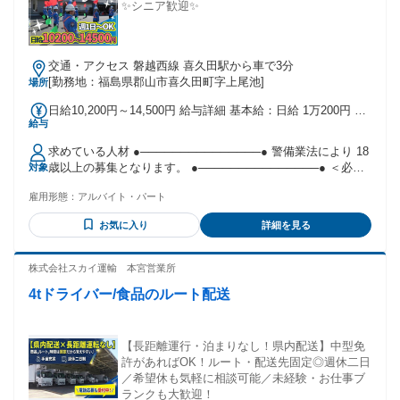
ル・携帯販売 ●事務・コールセンター ●イベントスタッフ ●歯
✨シニア歓迎✨
科助手・介護など 未経験からスタートした 先輩が多数派で
す！ 安心してくださいね♪
交通・アクセス 磐越西線 喜久田駅から車で3分
[勤務地：福島県郡山市喜久田町字上尾池]
場所
日給10,200円～14,500円 給与詳細 基本給：日給 1万200円 〜
給与
1万4500円 固定残業代：なし 【一律手当】 全員に一律で支払
われる通勤・皆勤・家族手当金額：なし 全員に一律で支払わ
求めている人材 ●───────────────● 警備業法により 18
れるその他手当金額：なし ◆資格手当あり：会社規定 ◆昇給
歳以上の募集となります。 ●───────────────● ＜必須
対象
あり ◆賞与あり：年2回 ※週払い・日払いは相談可能です。
条件＞ ￣￣￣￣￣￣￣￣￣￣￣￣￣￣￣￣￣￣￣ ◆18歳以上
雇用形態：
アルバイト・パート
の方 ◆長期的に働ける方 ＜歓迎条件＞ ￣￣￣￣￣￣￣￣￣
￣￣￣￣￣￣￣￣￣￣ ◆警備関連の資格をお持ちの方 ◆普通
お気に入り
詳細を見る
自動車免許をお持ちの方 ※免許お持ちでない方も応募OK ◆
学歴・経験不問 ◆未経験者歓迎 ◆フリーター歓迎 ◆ブラン
クOK ◆主婦・主夫歓迎 ◆シニア活躍中！ ＼こんな方にオス
株式会社スカイ運輸 本宮営業所
スメ／ ￣￣￣￣￣￣￣￣￣￣￣￣￣￣￣￣￣￣￣ ◎体を動か
4tドライバー/食品のルート配送
すことが好きな方 ◎真面目に仕事に取り組める方 ◎コミュニ
ケーションを大切にできる方 ◎チームワークを大切にできる
方 ◎ガッツリ稼ぎたい方 ⭐下記お仕事に興味がある方にも♪
・施設警備 ・常駐警備 ・イベント警備 ・巡回 ・監視 ・安全
【長距離運行・泊まりなし！県内配送】中型免
管理 ・駐車場管理 ・モニター監視 ・工事現場警備 ・セキュ
許があればOK！ルート・配送先固定◎週休二日
リティスタッフ ・駐輪場管理 ・環境安全スタッフ ・守衛 ・
／希望休も気軽に相談可能／未経験・お仕事ブ
道路巡回
ランクも大歓迎！