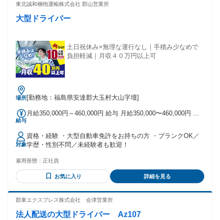
輩スタッフの前職は様々。 これまでのあなたのご経験や スキ
東北誠和梱枹運輸株式会社 郡山営業所
ルもきっと活かせます✨ ====================
大型ドライバー
土日祝休み×無理な運行なし｜手積み少なめで
負担軽減｜月収４０万円以上可
[勤務地：福島県安達郡大玉村大山字壇]
場所
月給350,000円～460,000円 給与 月給350,000〜460,000円 以
給与
上可（運行スケジュールにより変動有） ＜収入例＞ 年収440
～500万円程度 ◎賞与年2回 ◎入社お祝い金10万円（2回に分
資格・経験 ・大型自動車免許をお持ちの方 ・ブランクOK／
けて支給）
学歴・性別不問／未経験者も歓迎！
対象
雇用形態：
正社員
お気に入り
詳細を見る
郡東エクスプレス株式会社 会津営業所
法人配送の大型ドライバー Az107