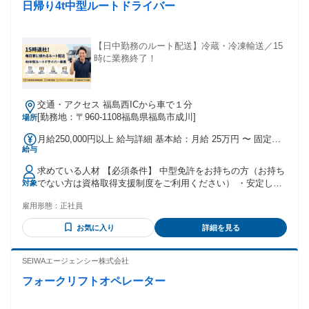
日帰り4t中型ルートドライバー
【日中勤務のルート配送】冷蔵・冷凍輸送／15
時に業務終了！
交通・アクセス 福島西ICから車で１分
[勤務地：〒960-1108福島県福島市成川]
場所
月給250,000円以上 給与詳細 基本給：月給 25万円 〜 固定残
給与
業代：なし 【一律手当】 全員に一律で支払われる通勤・皆
勤・家族手当金額：なし 全員に一律で支払われるその他手当
求めている人材 【必須条件】 中型免許をお持ちの方（お持ち
金額：なし 経験・能力により優遇
でない方は資格取得支援制度をご利用ください） ・安定した
対象
仕事と生活基盤を求めている方 ・地元・福島で長く活躍した
雇用形態：
正社員
い方 ・ドライバー未経験から手に職をつけたい方 経験不問
（未経験の方、ブランクがある方も大歓迎！） 茶髪、ピア
お気に入り
詳細を見る
ス、ヒゲなども限度内でOK！個性を尊重します。
SEIWAエージェンシー株式会社
フォークリフトオペレーター