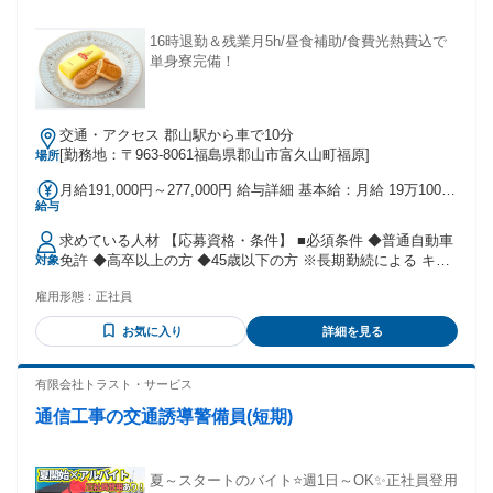
16時退勤＆残業月5h/昼食補助/食費光熱費込で
単身寮完備！
交通・アクセス 郡山駅から車で10分
[勤務地：〒963-8061福島県郡山市富久山町福原]
場所
月給191,000円～277,000円 給与詳細 基本給：月給 19万1000
給与
円 〜 27万7000円 固定残業代：なし 【一律手当】 全員に一律
で支払われる通勤・皆勤・家族手当金額：なし 全員に一律で
求めている人材 【応募資格・条件】 ■必須条件 ◆普通自動車
支払われるその他手当金額：なし 試用・研修期間：3ヶ月 試
免許 ◆高卒以上の方 ◆45歳以下の方 ※長期勤続による キャ
対象
用・研修期間の条件：本採用と同じ
リア形成のため ■歓迎条件 ◆未経験者歓迎！ ◆20代・30代活
雇用形態：
正社員
躍中★ ◆第二新卒歓迎◎ ◆男性スタッフ活躍中！ ◆ブラン
クある方も歓迎♪ ◆U・Iターン歓迎！ （単身者用の社宅あ
お気に入り
詳細を見る
り） ハローワークで お仕事をお探し中の 方も大歓迎です◎
【求める人物像】 ■こんな方にピッタリ！ ●お菓子が好きな方
♪ ●コツコツと正確な 作業が得意な方★ ●チームワークを 大
有限会社トラスト・サービス
切にできる方◎ ひとつでも当てはまる方 からのご応募を お
通信工事の交通誘導警備員(短期)
待ちしております！ 【活かせる経験】 ■異業種出身も活躍
中！ 下記のような職種の 経験がある方も 活躍できる環境で
す★ ●食品工場・製造・組立 ●軽作業・梱包・仕分け ●ピッキ
ング・物流 ●カフェ・レストラン ●スーパー・レジ ●アパレ
夏～スタートのバイト⭐週1日～OK✨正社員登用