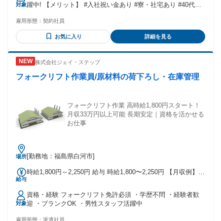
躍中! 【メリット】 #入社祝い金あり #寮・社宅あり #40代も
対象
応募可 #社員登用あり #フリーター歓迎 #交通費支給 #転勤な
雇用形態：
契約社員
し #未経験者歓迎 #学歴不問 #住宅手当あり
お気に入り
詳細を見る
株式会社ジェイ・ステップ
フォークリフト作業員/原材料の荷下ろし・在庫管理
フォークリフト作業 高時給1,800円スタート！
月収33万円以上可能 長期安定｜資格を活かせる
お仕事
[勤務地：福島県白河市]
場所
時給1,800円～2,250円 給与 時給1,800〜2,250円 【月収例】
給与
月21日勤務の場合 基本給：1,800円×166時間＝298,800円 残
業：2,250円×10時間＝22,500円 交通費：10,000円（社内規定
資格・経験 フォークリフト免許必須 ・学歴不問 ・経験者歓
あり） 月収33万円以上可能！
迎 ・ブランクOK ・男性スタッフ活躍中
対象
雇用形態：
派遣社員