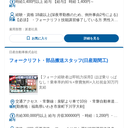
時給1,400円以上 給与 【給与】 時給 1,400円～
給与
経験・資格 18歳以上(深夜帯勤務のため、例外事由2号による)
【必須】 ・フォークリフト技能講習修了している方 男性スタ
対象
ッフ活躍中！
雇用形態：
派遣社員
お気に入り
詳細を見る
日産自動車株式会社
フォークリフト・部品搬送スタッフ(日産期間工)
【フォーク経験者は即戦力採用】ほぼ乗りっぱ
なし！乗車率約80％×寮費無料×入社祝金30万円
支給
交通アクセス ・常磐線：泉駅より車で10分 ・常磐自動車道い
わき勿来インターより、県道289号経由国道６号バイパスを小
[勤務地：福島県いわき市泉町下川字大剣]
場所
名浜方面に約12km北上、進行方向に向かって国道6号の左側
月給300,000円以上 給与 月収300000円 ・時給：1,200円 ・月
給与
収例：300,000円 （時給×8h×21日+残業30h+深夜60h+休日
8h×2日＋各種手当） ＊時間外手当：30％増／休日出勤40％増